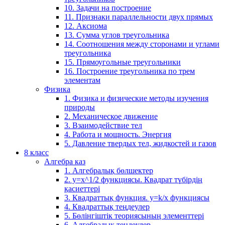
10. Задачи на построение
11. Признаки параллельности двух прямых
12. Аксиома
13. Сумма углов треугольника
14. Соотношения между сторонами и углами
треугольника
15. Прямоугольные треугольники
16. Построение треугольника по трем
элементам
Физика
1. Физика и физические методы изучения
природы
2. Механическое движение
3. Взаимодействие тел
4. Работа и мощность. Энергия
5. Давление твердых тел, жидкостей и газов
8 класс
Алгебра каз
1. Алгебралық бөлшектер
2. у=х^1/2 функциясы. Квадрат түбірдің
қасиеттері
3. Квадраттық функция. у=k/x функциясы
4. Квадраттық теңдеулер
5. Бөлінгіштік теориясының элементтері
6. Алгебралық теңдеулер