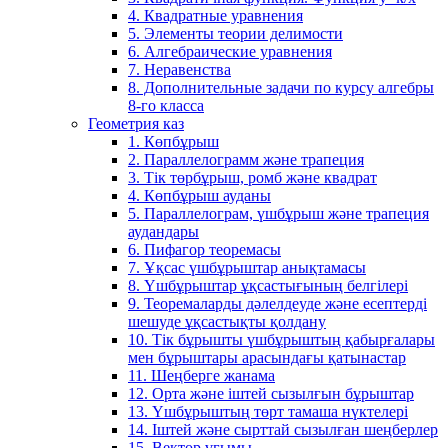
4. Квадратные уравнения
5. Элементы теории делимости
6. Алгебраические уравнения
7. Неравенства
8. Дополнительные задачи по курсу алгебры
8-го класса
Геометрия каз
1. Көпбұрыш
2. Параллелограмм және трапеция
3. Тік төрбұрыш, ромб және квадрат
4. Көпбұрыш ауданы
5. Параллелограм, үшбұрыш және трапеция
аудандары
6. Пифагор теоремасы
7. Ұқсас үшбұрыштар анықтамасы
8. Үшбұрыштар ұқсастығының белгілері
9. Теоремаларды дәлелдеуде және есептерді
шешуде ұқсастықты қолдану
10. Тік бұрышты үшбұрыштың қабырғалары
мен бұрыштары арасындағы қатынастар
11. Шеңберге жанама
12. Орта және іштей сызылғын бұрыштар
13. Үшбұрыштың төрт тамаша нүктелері
14. Іштей және сырттай сызылған шеңберлер
15. Вектор ұғымы