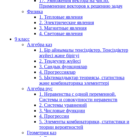
17. Умножения вектора на число.
Применение векторов к решению задач
Физика
1. Тепловые явления
2. Электрические явления
3. Магнитные явления
4. Световые явления
9 класс
Алгебра каз
1. Бір айнымалы теңсіздіктер. Теңсіздіктер
жүйесі және бірігуі
2. Теңдеулер жүйесі
3. Сандық функциялар
4. Прогрессиялар
5. Ықтималдықтар теориясы, статистика
және комбинаторика элементтері
Алгебра рус
1. Неравенства с одной переменной.
Системы и совокупности неравенств
2. Системы уравнений
3. Числовые функции
4. Прогрессии
5. Элементы комбинаторики, статистики и
теории вероятностей
Геометрия каз