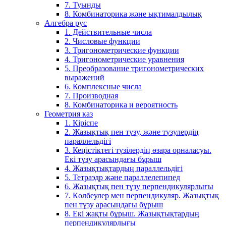
7. Туынды
8. Комбинаторика және ықтималдылық
Алгебра рус
1. Действительные числа
2. Числовые функции
3. Тригонометрические функции
4. Тригонометрические уравнения
5. Преобразование тригонометрических
выражений
6. Комплексные числа
7. Производная
8. Комбинаторика и вероятность
Геометрия каз
1. Кіріспе
2. Жазықтық пен түзу, және түзулердің
параллельдігі
3. Кеңістіктегі түзілердің өзара орналасуы.
Екі түзу арасындағы бұрыш
4. Жазықтықтардың параллельдігі
5. Тетраэдр және параллелепипед
6. Жазықтық пен түзу перпендикулярлығы
7. Көлбеулер мен перпендикуляр. Жазықтық
пен түзу арасындағы бұрыш
8. Екі жақты бұрыш. Жазықтықтардың
перпендикулярлығы