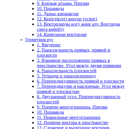
9. Көпжақ ұғымы. Призма
10. Пирамида
11. Дұрыс көпжақтар
12. Кеңістіктегі вектор түсінігі
13. Векторларды қосу және алу. Векторды
санға көбейту
14. Компланар векторлар
Геометрия рус
1. Введение
2. Параллельность прямых, прямой и
плоскости
3. Взаимное расположение прямых в
пространстве. Угол между двумя прямыми
4. Параллельность плоскостей
5. Тетраэдр и параллелепипед
6. Перпендикулярность прямой и плоскости
7. Перпендикуляр и наклонные. Угол между
прямой и плоскостью
8. Двугранный угол. Перпендикулярность
плоскостей
9. Понятие многогранника. Призма
10. Пирамида
11. Правильные многогранники
12. Понятие вектора в пространстве
13. Сложение и вычитание векторов.