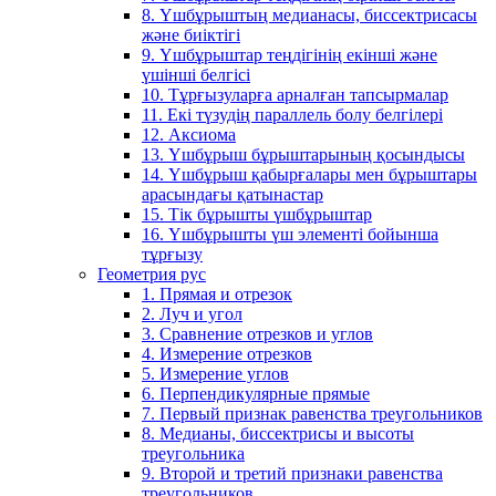
8. Үшбұрыштың медианасы, биссектрисасы
және биіктігі
9. Үшбұрыштар теңдігінің екінші және
үшінші белгісі
10. Тұрғызуларға арналған тапсырмалар
11. Екі түзудің параллель болу белгілері
12. Аксиома
13. Үшбұрыш бұрыштарының қосындысы
14. Үшбұрыш қабырғалары мен бұрыштары
арасындағы қатынастар
15. Тік бұрышты үшбұрыштар
16. Үшбұрышты үш элементі бойынша
тұрғызу
Геометрия рус
1. Прямая и отрезок
2. Луч и угол
3. Сравнение отрезков и углов
4. Измерение отрезков
5. Измерение углов
6. Перпендикулярные прямые
7. Первый признак равенства треугольников
8. Медианы, биссектрисы и высоты
треугольника
9. Второй и третий признаки равенства
треугольников