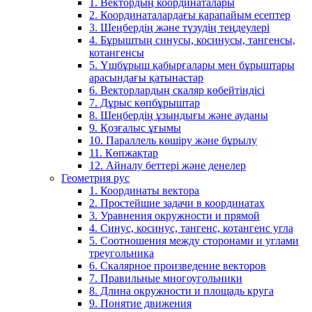
1. Вектордың координаталары
2. Координаталардағы қарапайым есептер
3. Шеңбердің және түзудің теңдеулері
4. Бұрыштың синусы, косинусы, тангенсы,
котангенсы
5. Үшбұрыш қабырғалары мен бұрыштары
арасындағы қатынастар
6. Векторлардың скаляр көбейтіндісі
7. Дұрыс көпбұрыштар
8. Шеңбердің ұзындығы және ауданы
9. Қозғалыс ұғымы
10. Параллель көшіру және бұрылу
11. Көпжақтар
12. Айналу беттері және денелер
Геометрия рус
1. Координаты вектора
2. Простейшие задачи в координатах
3. Уравнения окружности и прямой
4. Синус, косинус, тангенс, котангенс угла
5. Соотношения между сторонами и углами
треугольника
6. Скалярное произведение векторов
7. Правильные многоугольники
8. Длина окружности и площадь круга
9. Понятие движения