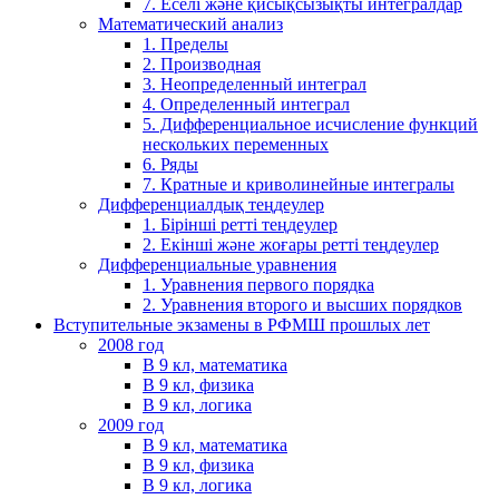
7. Еселі және қисықсызықты интегралдар
Математический анализ
1. Пределы
2. Производная
3. Неопределенный интеграл
4. Определенный интеграл
5. Дифференциальное исчисление функций
нескольких переменных
6. Ряды
7. Кратные и криволинейные интегралы
Дифференциалдық теңдеулер
1. Бірінші ретті теңдеулер
2. Екінші және жоғары ретті теңдеулер
Дифференциальные уравнения
1. Уравнения первого порядка
2. Уравнения второго и высших порядков
Вступительные экзамены в РФМШ прошлых лет
2008 год
В 9 кл, математика
В 9 кл, физика
В 9 кл, логика
2009 год
В 9 кл, математика
В 9 кл, физика
В 9 кл, логика