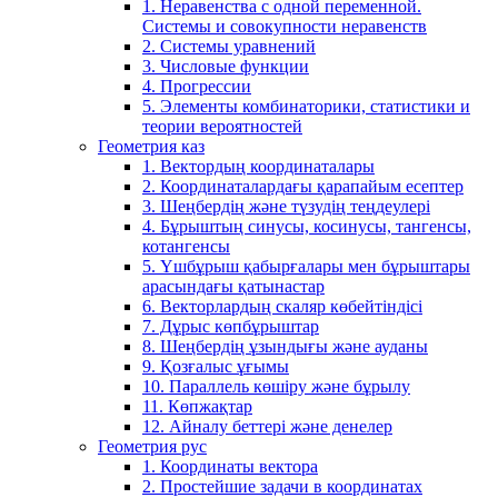
1. Неравенства с одной переменной.
Системы и совокупности неравенств
2. Системы уравнений
3. Числовые функции
4. Прогрессии
5. Элементы комбинаторики, статистики и
теории вероятностей
Геометрия каз
1. Вектордың координаталары
2. Координаталардағы қарапайым есептер
3. Шеңбердің және түзудің теңдеулері
4. Бұрыштың синусы, косинусы, тангенсы,
котангенсы
5. Үшбұрыш қабырғалары мен бұрыштары
арасындағы қатынастар
6. Векторлардың скаляр көбейтіндісі
7. Дұрыс көпбұрыштар
8. Шеңбердің ұзындығы және ауданы
9. Қозғалыс ұғымы
10. Параллель көшіру және бұрылу
11. Көпжақтар
12. Айналу беттері және денелер
Геометрия рус
1. Координаты вектора
2. Простейшие задачи в координатах