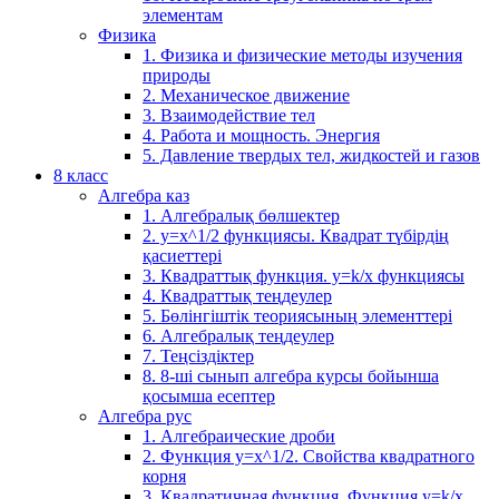
элементам
Физика
1. Физика и физические методы изучения
природы
2. Механическое движение
3. Взаимодействие тел
4. Работа и мощность. Энергия
5. Давление твердых тел, жидкостей и газов
8 класс
Алгебра каз
1. Алгебралық бөлшектер
2. у=х^1/2 функциясы. Квадрат түбірдің
қасиеттері
3. Квадраттық функция. у=k/x функциясы
4. Квадраттық теңдеулер
5. Бөлінгіштік теориясының элементтері
6. Алгебралық теңдеулер
7. Теңсіздіктер
8. 8-ші сынып алгебра курсы бойынша
қосымша есептер
Алгебра рус
1. Алгебраические дроби
2. Функция y=x^1/2. Свойства квадратного
корня
3. Квадратичная функция. Функция у=k/x