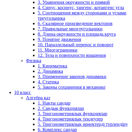
3. Уравнения окружности и прямой
4. Синус, косинус, тангенс, котангенс угла
5. Соотношения между сторонами и углами
треугольника
6. Скалярное произведение векторов
7. Правильные многоугольники
8. Длина окружности и площадь круга
9. Понятие движения
10. Параллельный перенос и поворот
11. Многогранники
12. Тела и поверхности вращения
Физика
1. Кинематика
2. Динамика
3. Применение законов динамики
4. Статика
5. Законы сохранения в механике
10 класс
Алгебра каз
1. Нақты сандар
2. Сандық функциялар
3. Тригонометриялық функциялар
4. Тригонометриялық теңдеулер
5. Тригонометриялық өрнектерді түрлендіру
6. Комплекс сандар