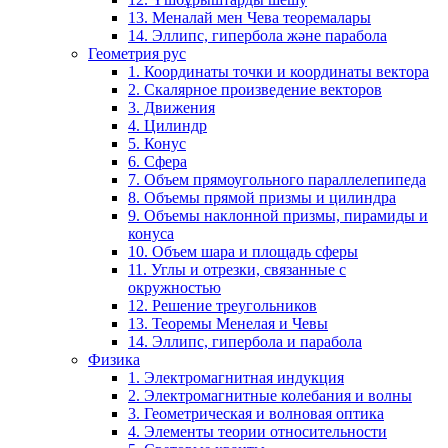
13. Меналай мен Чева теоремалары
14. Эллипс, гипербола және парабола
Геометрия рус
1. Координаты точки и координаты вектора
2. Скалярное произведение векторов
3. Движения
4. Цилиндр
5. Конус
6. Сфера
7. Объем прямоугольного параллелепипеда
8. Объемы прямой призмы и цилиндра
9. Объемы наклонной призмы, пирамиды и
конуса
10. Объем шара и площадь сферы
11. Углы и отрезки, связанные с
окружностью
12. Решение треугольников
13. Теоремы Менелая и Чевы
14. Эллипс, гипербола и парабола
Физика
1. Электромагнитная индукция
2. Электромагнитные колебания и волны
3. Геометрическая и волновая оптика
4. Элементы теории относительности