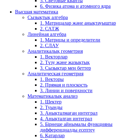
5. Световые кванты
6. Физика атома и атомного ядра
Высшая математика
Сызықтық алгебра
1. Матрицалар және анықтауыштар
2. САТЖ
Линейная алгебра
1. Матрицы и определители
2. СЛАУ
Аналитикалық геометрия
1. Векторлар
2. Түзу және жазықтық
3. Сызықтар мен беттер
Аналитическая геометрия
1. Векторы
2. Прямая и плоскость
3. Линии и поверхности
Математикалық анализ
1. Шектер
2. Туынды
3. Анықталмаған интеграл
4. Анықталған интеграл
5. Бірнеше айнымалы функцияны
дифференциалды есептеу
6. Қатарлар