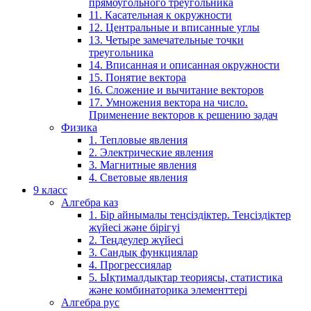
прямоугольного треугольника
11. Касательная к окружности
12. Центральные и вписанные углы
13. Четыре замечательные точки
треугольника
14. Вписанная и описанная окружности
15. Понятие вектора
16. Сложение и вычитание векторов
17. Умножения вектора на число.
Применение векторов к решению задач
Физика
1. Тепловые явления
2. Электрические явления
3. Магнитные явления
4. Световые явления
9 класс
Алгебра каз
1. Бір айнымалы теңсіздіктер. Теңсіздіктер
жүйесі және бірігуі
2. Теңдеулер жүйесі
3. Сандық функциялар
4. Прогрессиялар
5. Ықтималдықтар теориясы, статистика
және комбинаторика элементтері
Алгебра рус