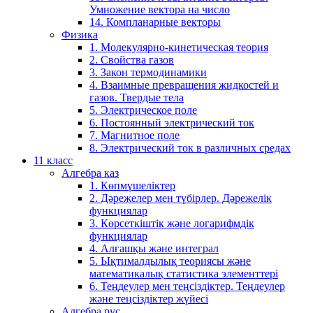
Умножение вектора на число
14. Компланарные векторы
Физика
1. Молекулярно-кинетическая теория
2. Свойства газов
3. Закон термодинамики
4. Взаимные превращения жидкостей и
газов. Твердые тела
5. Электрическое поле
6. Постоянный электрический ток
7. Магнитное поле
8. Электрический ток в различных средах
11 класс
Алгебра каз
1. Көпмүшеліктер
2. Дәрежелер мен түбірлер. Дәрежелік
функциялар
3. Көрсеткіштік және логарифмдік
функциялар
4. Алғашқы және интеграл
5. Ықтималдылық теориясы және
математикалық статистика элементтері
6. Теңдеулер мен теңсіздіктер. Теңдеулер
және теңсіздіктер жүйесі
Алгебра рус