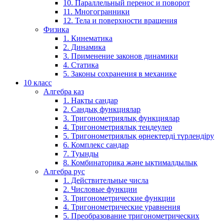
10. Параллельный перенос и поворот
11. Многогранники
12. Тела и поверхности вращения
Физика
1. Кинематика
2. Динамика
3. Применение законов динамики
4. Статика
5. Законы сохранения в механике
10 класс
Алгебра каз
1. Нақты сандар
2. Сандық функциялар
3. Тригонометриялық функциялар
4. Тригонометриялық теңдеулер
5. Тригонометриялық өрнектерді түрлендіру
6. Комплекс сандар
7. Туынды
8. Комбинаторика және ықтималдылық
Алгебра рус
1. Действительные числа
2. Числовые функции
3. Тригонометрические функции
4. Тригонометрические уравнения
5. Преобразование тригонометрических