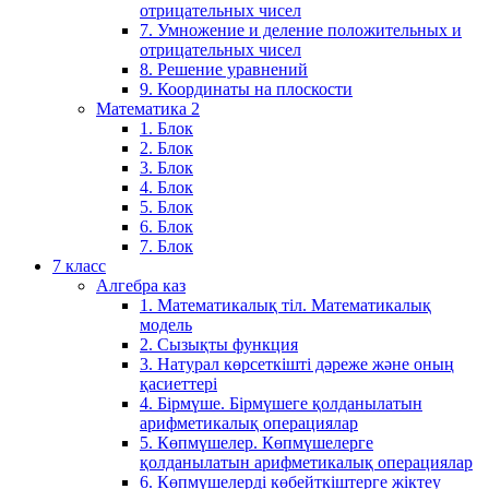
отрицательных чисел
7. Умножение и деление положительных и
отрицательных чисел
8. Решение уравнений
9. Координаты на плоскости
Математика 2
1. Блок
2. Блок
3. Блок
4. Блок
5. Блок
6. Блок
7. Блок
7 класс
Алгебра каз
1. Математикалық тіл. Математикалық
модель
2. Сызықты функция
3. Натурал көрсеткішті дәреже және оның
қасиеттері
4. Бірмүше. Бірмүшеге қолданылатын
арифметикалық операциялар
5. Көпмүшелер. Көпмүшелерге
қолданылатын арифметикалық операциялар
6. Көпмүшелерді көбейткіштерге жіктеу