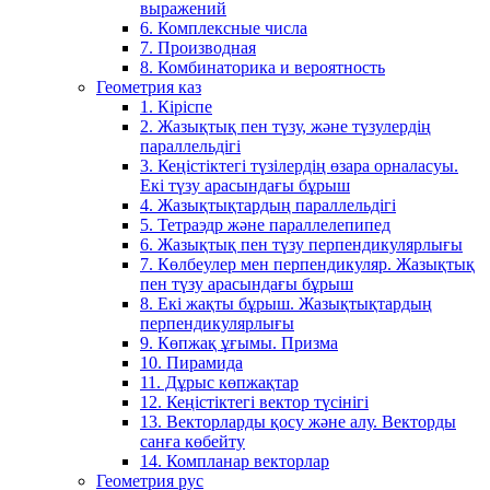
выражений
6. Комплексные числа
7. Производная
8. Комбинаторика и вероятность
Геометрия каз
1. Кіріспе
2. Жазықтық пен түзу, және түзулердің
параллельдігі
3. Кеңістіктегі түзілердің өзара орналасуы.
Екі түзу арасындағы бұрыш
4. Жазықтықтардың параллельдігі
5. Тетраэдр және параллелепипед
6. Жазықтық пен түзу перпендикулярлығы
7. Көлбеулер мен перпендикуляр. Жазықтық
пен түзу арасындағы бұрыш
8. Екі жақты бұрыш. Жазықтықтардың
перпендикулярлығы
9. Көпжақ ұғымы. Призма
10. Пирамида
11. Дұрыс көпжақтар
12. Кеңістіктегі вектор түсінігі
13. Векторларды қосу және алу. Векторды
санға көбейту
14. Компланар векторлар
Геометрия рус