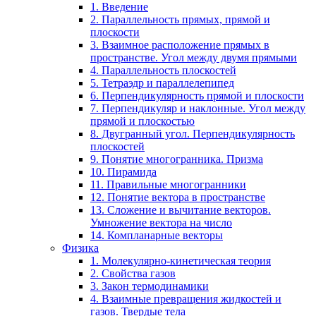
1. Введение
2. Параллельность прямых, прямой и
плоскости
3. Взаимное расположение прямых в
пространстве. Угол между двумя прямыми
4. Параллельность плоскостей
5. Тетраэдр и параллелепипед
6. Перпендикулярность прямой и плоскости
7. Перпендикуляр и наклонные. Угол между
прямой и плоскостью
8. Двугранный угол. Перпендикулярность
плоскостей
9. Понятие многогранника. Призма
10. Пирамида
11. Правильные многогранники
12. Понятие вектора в пространстве
13. Сложение и вычитание векторов.
Умножение вектора на число
14. Компланарные векторы
Физика
1. Молекулярно-кинетическая теория
2. Свойства газов
3. Закон термодинамики
4. Взаимные превращения жидкостей и
газов. Твердые тела