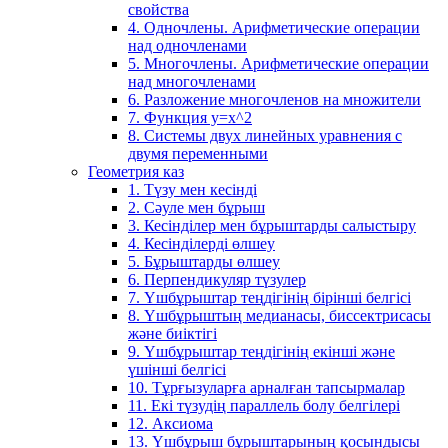
свойства
4. Одночлены. Арифметические операции
над одночленами
5. Многочлены. Арифметические операции
над многочленами
6. Разложение многочленов на множители
7. Функция y=x^2
8. Системы двух линейных уравнения с
двумя переменными
Геометрия каз
1. Түзу мен кесінді
2. Сәуле мен бұрыш
3. Кесінділер мен бұрыштарды салыстыру
4. Кесінділерді өлшеу
5. Бұрыштарды өлшеу
6. Перпендикуляр түзулер
7. Үшбұрыштар теңдігінің бірінші белгісі
8. Үшбұрыштың медианасы, биссектрисасы
және биіктігі
9. Үшбұрыштар теңдігінің екінші және
үшінші белгісі
10. Тұрғызуларға арналған тапсырмалар
11. Екі түзудің параллель болу белгілері
12. Аксиома
13. Үшбұрыш бұрыштарының қосындысы