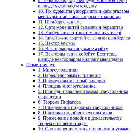
9. Теоремаларды дәлелдеуде және есептерді
шешуде ұқсастықты қолдану
10. Тік бұрышты үшбұрыштың қабырғалары
мен бұрыштары арасындағы қатынастар
11. Шеңберге жанама
12. Орта және іштей сызылғын бұрыштар
13. Үшбұрыштың төрт тамаша нүктелері
14. Іштей және сырттай сызылған шеңберлер
15. Вектор ұғымы
16. Векторларды қосу және азайту
17. Векторды санға көбейту. Есептерді
шешуде векторларды қолдану мысалдары
Геометрия рус
1. Многоугольники
2. Параллелограмм и трапеция
3. Прямоугольник, ромб, квадрат
4. Площадь многоугольника
5. Площади параллелограмма, треугольника
и трапеции
6. Теорема Пифагора
7. Определение подобных треугольников
8. Признаки подобия треугольников
9. Применение подобия к доказательству
теорем и решению задач
10. Соотношения между сторонами и углами