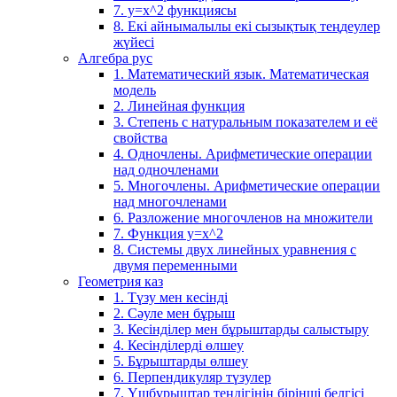
7. у=х^2 функциясы
8. Екі айнымалылы екі сызықтық теңдеулер
жүйесі
Алгебра рус
1. Математический язык. Математическая
модель
2. Линейная функция
3. Степень с натуральным показателем и её
свойства
4. Одночлены. Арифметические операции
над одночленами
5. Многочлены. Арифметические операции
над многочленами
6. Разложение многочленов на множители
7. Функция y=x^2
8. Системы двух линейных уравнения с
двумя переменными
Геометрия каз
1. Түзу мен кесінді
2. Сәуле мен бұрыш
3. Кесінділер мен бұрыштарды салыстыру
4. Кесінділерді өлшеу
5. Бұрыштарды өлшеу
6. Перпендикуляр түзулер
7. Үшбұрыштар теңдігінің бірінші белгісі