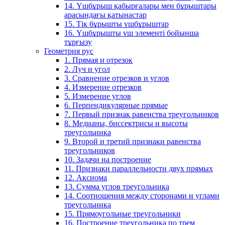
14. Үшбұрыш қабырғалары мен бұрыштары
арасындағы қатынастар
15. Тік бұрышты үшбұрыштар
16. Үшбұрышты үш элементі бойынша
тұрғызу
Геометрия рус
1. Прямая и отрезок
2. Луч и угол
3. Сравнение отрезков и углов
4. Измерение отрезков
5. Измерение углов
6. Перпендикулярные прямые
7. Первый признак равенства треугольников
8. Медианы, биссектрисы и высоты
треугольника
9. Второй и третий признаки равенства
треугольников
10. Задачи на построение
11. Признаки параллельности двух прямых
12. Аксиома
13. Сумма углов треугольника
14. Соотношения между сторонами и углами
треугольника
15. Прямоугольные треугольники
16. Построение треугольника по трем