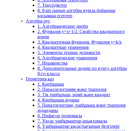
7. Теңсіздіктер
8. 8-ші сынып алгебра курсы бойынша
қосымша есептер
Алгебра рус
1. Алгебраические дроби
2. Функция y=x^1/2. Свойства квадратного
корня
3. Квадратичная функция. Функция у=k/x
4. Квадратные уравнения
5. Элементы теории делимости
6. Алгебраические уравнения
7. Неравенства
8. Дополнительные задачи по курсу алгебры
8-го класса
Геометрия каз
1. Көпбұрыш
2. Параллелограмм және трапеция
3. Тік төрбұрыш, ромб және квадрат
4. Көпбұрыш ауданы
5. Параллелограм, үшбұрыш және трапеция
аудандары
6. Пифагор теоремасы
7. Ұқсас үшбұрыштар анықтамасы
8. Үшбұрыштар ұқсастығының белгілері