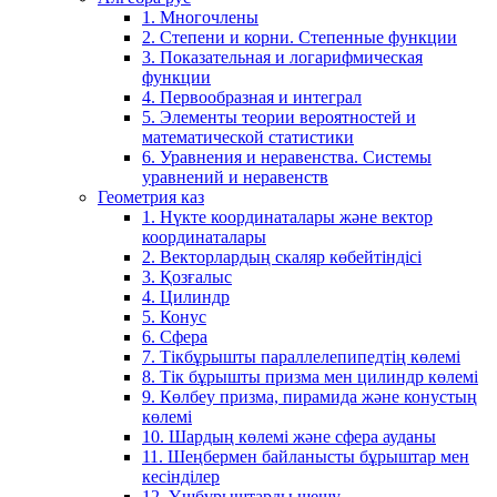
1. Многочлены
2. Степени и корни. Степенные функции
3. Показательная и логарифмическая
функции
4. Первообразная и интеграл
5. Элементы теории вероятностей и
математической статистики
6. Уравнения и неравенства. Системы
уравнений и неравенств
Геометрия каз
1. Нүкте координаталары және вектор
координаталары
2. Векторлардың скаляр көбейтіндісі
3. Қозғалыс
4. Цилиндр
5. Конус
6. Сфера
7. Тікбұрышты параллелепипедтің көлемі
8. Тік бұрышты призма мен цилиндр көлемі
9. Көлбеу призма, пирамида және конустың
көлемі
10. Шардың көлемі және сфера ауданы
11. Шеңбермен байланысты бұрыштар мен
кесінділер
12. Үшбұрыштарды шешу