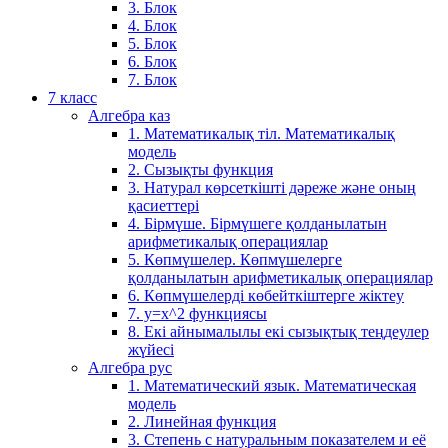
3. Блок
4. Блок
5. Блок
6. Блок
7. Блок
7 класс
Алгебра каз
1. Математикалық тіл. Математикалық
модель
2. Сызықты функция
3. Натурал көрсеткішті дәреже және оның
қасиеттері
4. Бірмүше. Бірмүшеге қолданылатын
арифметикалық операциялар
5. Көпмүшелер. Көпмүшелерге
қолданылатын арифметикалық операциялар
6. Көпмүшелерді көбейткіштерге жіктеу
7. у=х^2 функциясы
8. Екі айнымалылы екі сызықтық теңдеулер
жүйесі
Алгебра рус
1. Математический язык. Математическая
модель
2. Линейная функция
3. Степень с натуральным показателем и её