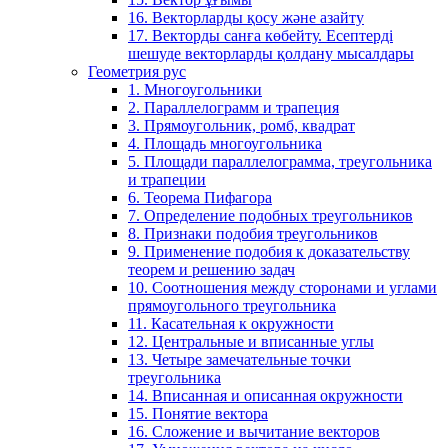
16. Векторларды қосу және азайту
17. Векторды санға көбейту. Есептерді
шешуде векторларды қолдану мысалдары
Геометрия рус
1. Многоугольники
2. Параллелограмм и трапеция
3. Прямоугольник, ромб, квадрат
4. Площадь многоугольника
5. Площади параллелограмма, треугольника
и трапеции
6. Теорема Пифагора
7. Определение подобных треугольников
8. Признаки подобия треугольников
9. Применение подобия к доказательству
теорем и решению задач
10. Соотношения между сторонами и углами
прямоугольного треугольника
11. Касательная к окружности
12. Центральные и вписанные углы
13. Четыре замечательные точки
треугольника
14. Вписанная и описанная окружности
15. Понятие вектора
16. Сложение и вычитание векторов