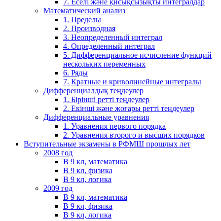
7. Еселі және қисықсызықты интегралдар
Математический анализ
1. Пределы
2. Производная
3. Неопределенный интеграл
4. Определенный интеграл
5. Дифференциальное исчисление функций
нескольких переменных
6. Ряды
7. Кратные и криволинейные интегралы
Дифференциалдық теңдеулер
1. Бірінші ретті теңдеулер
2. Екінші және жоғары ретті теңдеулер
Дифференциальные уравнения
1. Уравнения первого порядка
2. Уравнения второго и высших порядков
Вступительные экзамены в РФМШ прошлых лет
2008 год
В 9 кл, математика
В 9 кл, физика
В 9 кл, логика
2009 год
В 9 кл, математика
В 9 кл, физика
В 9 кл, логика