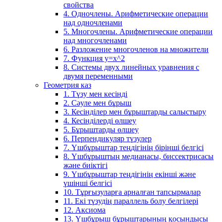
свойства
4. Одночлены. Арифметические операции
над одночленами
5. Многочлены. Арифметические операции
над многочленами
6. Разложение многочленов на множители
7. Функция y=x^2
8. Системы двух линейных уравнения с
двумя переменными
Геометрия каз
1. Түзу мен кесінді
2. Сәуле мен бұрыш
3. Кесінділер мен бұрыштарды салыстыру
4. Кесінділерді өлшеу
5. Бұрыштарды өлшеу
6. Перпендикуляр түзулер
7. Үшбұрыштар теңдігінің бірінші белгісі
8. Үшбұрыштың медианасы, биссектрисасы
және биіктігі
9. Үшбұрыштар теңдігінің екінші және
үшінші белгісі
10. Тұрғызуларға арналған тапсырмалар
11. Екі түзудің параллель болу белгілері
12. Аксиома
13. Үшбұрыш бұрыштарының қосындысы