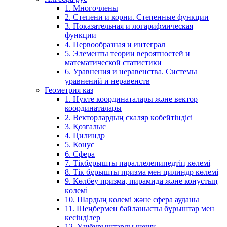
1. Многочлены
2. Степени и корни. Степенные функции
3. Показательная и логарифмическая
функции
4. Первообразная и интеграл
5. Элементы теории вероятностей и
математической статистики
6. Уравнения и неравенства. Системы
уравнений и неравенств
Геометрия каз
1. Нүкте координаталары және вектор
координаталары
2. Векторлардың скаляр көбейтіндісі
3. Қозғалыс
4. Цилиндр
5. Конус
6. Сфера
7. Тікбұрышты параллелепипедтің көлемі
8. Тік бұрышты призма мен цилиндр көлемі
9. Көлбеу призма, пирамида және конустың
көлемі
10. Шардың көлемі және сфера ауданы
11. Шеңбермен байланысты бұрыштар мен
кесінділер
12. Үшбұрыштарды шешу