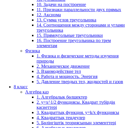
10. Задачи на построение
11. Признаки параллельности двух прямых
12. Аксиома
13. Сумма углов треугольника
14. Соотношения между сторонами и углами
треугольника
15. Прямоугольные треугольники
16. Построение треугольника по трем
элементам
Физика
1. Физика и физические методы изучения
природы
2. Механическое движение
3. Взаимодействие тел
4. Работа и мощность. Энергия
5. Давление твердых тел, жидкостей и газов
8 класс
Алгебра каз
1. Алгебралық бөлшектер
2. у=х^1/2 функциясы. Квадрат түбірдің
қасиеттері
3. Квадраттық функция. у=k/x функциясы
4. Квадраттық теңдеулер
5. Бөлінгіштік теориясының элементтері
6. Алгебралық теңдеулер