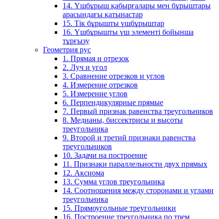
14. Үшбұрыш қабырғалары мен бұрыштары
арасындағы қатынастар
15. Тік бұрышты үшбұрыштар
16. Үшбұрышты үш элементі бойынша
тұрғызу
Геометрия рус
1. Прямая и отрезок
2. Луч и угол
3. Сравнение отрезков и углов
4. Измерение отрезков
5. Измерение углов
6. Перпендикулярные прямые
7. Первый признак равенства треугольников
8. Медианы, биссектрисы и высоты
треугольника
9. Второй и третий признаки равенства
треугольников
10. Задачи на построение
11. Признаки параллельности двух прямых
12. Аксиома
13. Сумма углов треугольника
14. Соотношения между сторонами и углами
треугольника
15. Прямоугольные треугольники
16. Построение треугольника по трем