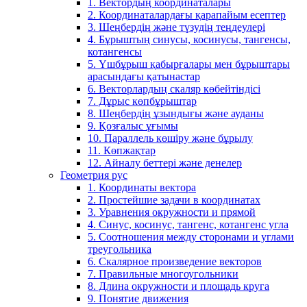
1. Вектордың координаталары
2. Координаталардағы қарапайым есептер
3. Шеңбердің және түзудің теңдеулері
4. Бұрыштың синусы, косинусы, тангенсы,
котангенсы
5. Үшбұрыш қабырғалары мен бұрыштары
арасындағы қатынастар
6. Векторлардың скаляр көбейтіндісі
7. Дұрыс көпбұрыштар
8. Шеңбердің ұзындығы және ауданы
9. Қозғалыс ұғымы
10. Параллель көшіру және бұрылу
11. Көпжақтар
12. Айналу беттері және денелер
Геометрия рус
1. Координаты вектора
2. Простейшие задачи в координатах
3. Уравнения окружности и прямой
4. Синус, косинус, тангенс, котангенс угла
5. Соотношения между сторонами и углами
треугольника
6. Скалярное произведение векторов
7. Правильные многоугольники
8. Длина окружности и площадь круга
9. Понятие движения