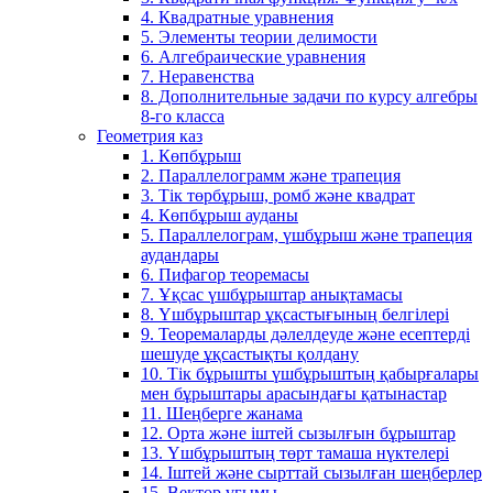
4. Квадратные уравнения
5. Элементы теории делимости
6. Алгебраические уравнения
7. Неравенства
8. Дополнительные задачи по курсу алгебры
8-го класса
Геометрия каз
1. Көпбұрыш
2. Параллелограмм және трапеция
3. Тік төрбұрыш, ромб және квадрат
4. Көпбұрыш ауданы
5. Параллелограм, үшбұрыш және трапеция
аудандары
6. Пифагор теоремасы
7. Ұқсас үшбұрыштар анықтамасы
8. Үшбұрыштар ұқсастығының белгілері
9. Теоремаларды дәлелдеуде және есептерді
шешуде ұқсастықты қолдану
10. Тік бұрышты үшбұрыштың қабырғалары
мен бұрыштары арасындағы қатынастар
11. Шеңберге жанама
12. Орта және іштей сызылғын бұрыштар
13. Үшбұрыштың төрт тамаша нүктелері
14. Іштей және сырттай сызылған шеңберлер
15. Вектор ұғымы