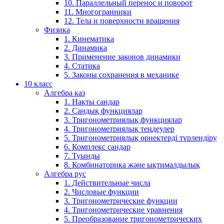
10. Параллельный перенос и поворот
11. Многогранники
12. Тела и поверхности вращения
Физика
1. Кинематика
2. Динамика
3. Применение законов динамики
4. Статика
5. Законы сохранения в механике
10 класс
Алгебра каз
1. Нақты сандар
2. Сандық функциялар
3. Тригонометриялық функциялар
4. Тригонометриялық теңдеулер
5. Тригонометриялық өрнектерді түрлендіру
6. Комплекс сандар
7. Туынды
8. Комбинаторика және ықтималдылық
Алгебра рус
1. Действительные числа
2. Числовые функции
3. Тригонометрические функции
4. Тригонометрические уравнения
5. Преобразование тригонометрических