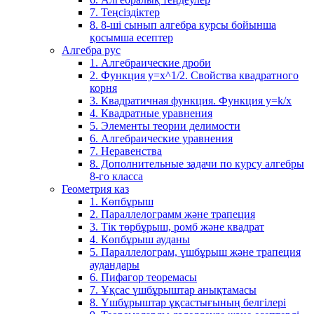
7. Теңсіздіктер
8. 8-ші сынып алгебра курсы бойынша
қосымша есептер
Алгебра рус
1. Алгебраические дроби
2. Функция y=x^1/2. Свойства квадратного
корня
3. Квадратичная функция. Функция у=k/x
4. Квадратные уравнения
5. Элементы теории делимости
6. Алгебраические уравнения
7. Неравенства
8. Дополнительные задачи по курсу алгебры
8-го класса
Геометрия каз
1. Көпбұрыш
2. Параллелограмм және трапеция
3. Тік төрбұрыш, ромб және квадрат
4. Көпбұрыш ауданы
5. Параллелограм, үшбұрыш және трапеция
аудандары
6. Пифагор теоремасы
7. Ұқсас үшбұрыштар анықтамасы
8. Үшбұрыштар ұқсастығының белгілері