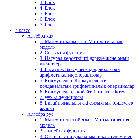
3. Блок
4. Блок
5. Блок
6. Блок
7. Блок
7 класс
Алгебра каз
1. Математикалық тіл. Математикалық
модель
2. Сызықты функция
3. Натурал көрсеткішті дәреже және оның
қасиеттері
4. Бірмүше. Бірмүшеге қолданылатын
арифметикалық операциялар
5. Көпмүшелер. Көпмүшелерге
қолданылатын арифметикалық операциялар
6. Көпмүшелерді көбейткіштерге жіктеу
7. у=х^2 функциясы
8. Екі айнымалылы екі сызықтық теңдеулер
жүйесі
Алгебра рус
1. Математический язык. Математическая
модель
2. Линейная функция
3. Степень с натуральным показателем и её