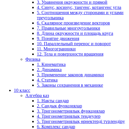
3. Уравнения окружности и прямой
4. Синус, косинус, тангенс, котангенс угла
5. Соотношения между сторонами и углами
треугольника
6. Скалярное произведение векторов
7. Правильные многоугольники
8. Длина окружности и площадь круга
9. Понятие движения
10. Параллельный перенос и поворот
11. Многогранники
12. Тела и поверхности вращения
Физика
1. Кинематика
2. Динамика
3. Применение законов динамики
4. Статика
5. Законы сохранения в механике
10 класс
Алгебра каз
1. Нақты сандар
2. Сандық функциялар
3. Тригонометриялық функциялар
4. Тригонометриялық теңдеулер
5. Тригонометриялық өрнектерді түрлендіру
6. Комплекс сандар