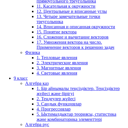
прямоугольного треугольника
11. Касательная к окружности
12. Центральные и вписанные углы
13. Четыре замечательные точки
треугольника
14. Вписанная и описанная окружности
15. Понятие вектора
16. Сложение и вычитание векторов
17. Умножения вектора на число.
Применение векторов к решению задач
Физика
1. Тепловые явления
2. Электрические явления
3. Магнитные явления
4. Световые явления
9 класс
Алгебра каз
1. Бір айнымалы теңсіздіктер. Теңсіздіктер
жүйесі және бірігуі
2. Теңдеулер жүйесі
3. Сандық функциялар
4. Прогрессиялар
5. Ықтималдықтар теориясы, статистика
және комбинаторика элементтері
Алгебра рус