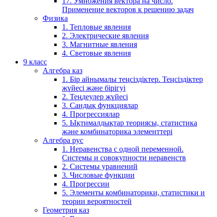
17. Умножения вектора на число.
Применение векторов к решению задач
Физика
1. Тепловые явления
2. Электрические явления
3. Магнитные явления
4. Световые явления
9 класс
Алгебра каз
1. Бір айнымалы теңсіздіктер. Теңсіздіктер
жүйесі және бірігуі
2. Теңдеулер жүйесі
3. Сандық функциялар
4. Прогрессиялар
5. Ықтималдықтар теориясы, статистика
және комбинаторика элементтері
Алгебра рус
1. Неравенства с одной переменной.
Системы и совокупности неравенств
2. Системы уравнений
3. Числовые функции
4. Прогрессии
5. Элементы комбинаторики, статистики и
теории вероятностей
Геометрия каз