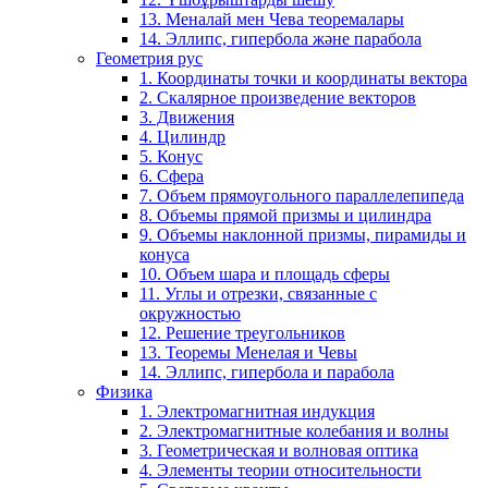
13. Меналай мен Чева теоремалары
14. Эллипс, гипербола және парабола
Геометрия рус
1. Координаты точки и координаты вектора
2. Скалярное произведение векторов
3. Движения
4. Цилиндр
5. Конус
6. Сфера
7. Объем прямоугольного параллелепипеда
8. Объемы прямой призмы и цилиндра
9. Объемы наклонной призмы, пирамиды и
конуса
10. Объем шара и площадь сферы
11. Углы и отрезки, связанные с
окружностью
12. Решение треугольников
13. Теоремы Менелая и Чевы
14. Эллипс, гипербола и парабола
Физика
1. Электромагнитная индукция
2. Электромагнитные колебания и волны
3. Геометрическая и волновая оптика
4. Элементы теории относительности