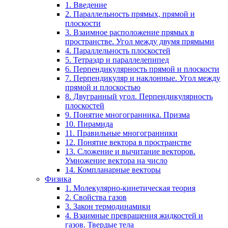
1. Введение
2. Параллельность прямых, прямой и
плоскости
3. Взаимное расположение прямых в
пространстве. Угол между двумя прямыми
4. Параллельность плоскостей
5. Тетраэдр и параллелепипед
6. Перпендикулярность прямой и плоскости
7. Перпендикуляр и наклонные. Угол между
прямой и плоскостью
8. Двугранный угол. Перпендикулярность
плоскостей
9. Понятие многогранника. Призма
10. Пирамида
11. Правильные многогранники
12. Понятие вектора в пространстве
13. Сложение и вычитание векторов.
Умножение вектора на число
14. Компланарные векторы
Физика
1. Молекулярно-кинетическая теория
2. Свойства газов
3. Закон термодинамики
4. Взаимные превращения жидкостей и
газов. Твердые тела