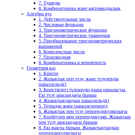
7. Туынды
8. Комбинаторика және ықтималдылық
Алгебра рус
1. Действительные числа
2. Числовые функции
3. Тригонометрические функции
4. Тригонометрические уравнения
5. Преобразование тригонометрических
выражений
6. Комплексные числа
7. Производная
8. Комбинаторика и вероятность
Геометрия каз
1. Кіріспе
2. Жазықтық пен түзу, және түзулердің
параллельдігі
3. Кеңістіктегі түзілердің өзара орналасуы.
Екі түзу арасындағы бұрыш
4. Жазықтықтардың параллельдігі
5. Тетраэдр және параллелепипед
6. Жазықтық пен түзу перпендикулярлығы
7. Көлбеулер мен перпендикуляр. Жазықтық
пен түзу арасындағы бұрыш
8. Екі жақты бұрыш. Жазықтықтардың
перпендикулярлығы