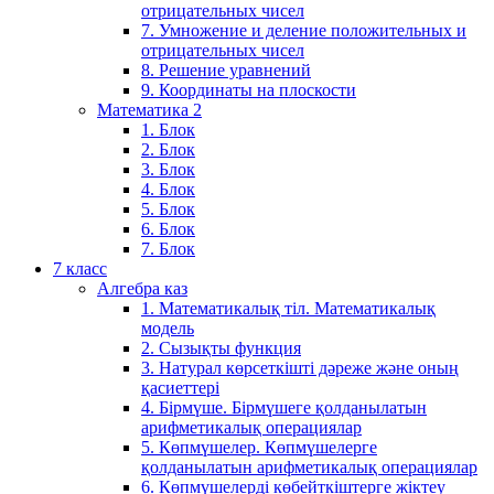
отрицательных чисел
7. Умножение и деление положительных и
отрицательных чисел
8. Решение уравнений
9. Координаты на плоскости
Математика 2
1. Блок
2. Блок
3. Блок
4. Блок
5. Блок
6. Блок
7. Блок
7 класс
Алгебра каз
1. Математикалық тіл. Математикалық
модель
2. Сызықты функция
3. Натурал көрсеткішті дәреже және оның
қасиеттері
4. Бірмүше. Бірмүшеге қолданылатын
арифметикалық операциялар
5. Көпмүшелер. Көпмүшелерге
қолданылатын арифметикалық операциялар
6. Көпмүшелерді көбейткіштерге жіктеу