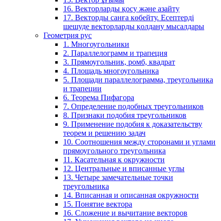
16. Векторларды қосу және азайту
17. Векторды санға көбейту. Есептерді
шешуде векторларды қолдану мысалдары
Геометрия рус
1. Многоугольники
2. Параллелограмм и трапеция
3. Прямоугольник, ромб, квадрат
4. Площадь многоугольника
5. Площади параллелограмма, треугольника
и трапеции
6. Теорема Пифагора
7. Определение подобных треугольников
8. Признаки подобия треугольников
9. Применение подобия к доказательству
теорем и решению задач
10. Соотношения между сторонами и углами
прямоугольного треугольника
11. Касательная к окружности
12. Центральные и вписанные углы
13. Четыре замечательные точки
треугольника
14. Вписанная и описанная окружности
15. Понятие вектора
16. Сложение и вычитание векторов