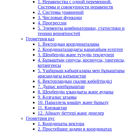
1. Неравенства с одной переменной.
Системы и совокупности неравенств
2. Системы уравнений
3. Числовые функции
4. Прогрессии
5. Элементы комбинаторики, статистики и
теории вероятностей
Геометрия каз
1. Вектордың координаталары
2. Координаталардағы қарапайым есептер
3. Шеңбердің және түзудің теңдеулері
4. Бұрыштың синусы, косинусы, тангенсы,
котангенсы
5. Үшбұрыш қабырғалары мен бұрыштары
арасындағы қатынастар
6. Векторлардың скаляр көбейтіндісі
7. Дұрыс көпбұрыштар
8. Шеңбердің ұзындығы және ауданы
9. Қозғалыс ұғымы
10. Параллель көшіру және бұрылу
11. Көпжақтар
12. Айналу беттері және денелер
Геометрия рус
1. Координаты вектора
2. Простейшие задачи в координатах