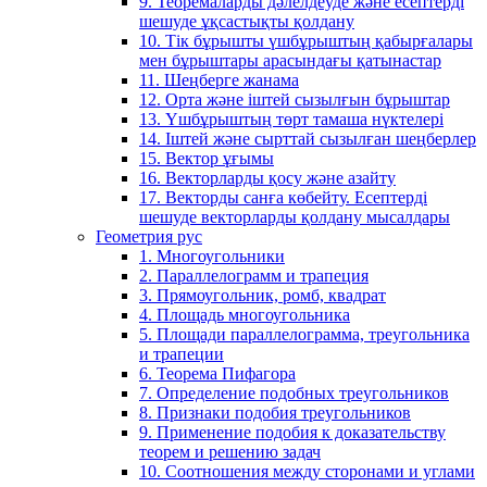
9. Теоремаларды дәлелдеуде және есептерді
шешуде ұқсастықты қолдану
10. Тік бұрышты үшбұрыштың қабырғалары
мен бұрыштары арасындағы қатынастар
11. Шеңберге жанама
12. Орта және іштей сызылғын бұрыштар
13. Үшбұрыштың төрт тамаша нүктелері
14. Іштей және сырттай сызылған шеңберлер
15. Вектор ұғымы
16. Векторларды қосу және азайту
17. Векторды санға көбейту. Есептерді
шешуде векторларды қолдану мысалдары
Геометрия рус
1. Многоугольники
2. Параллелограмм и трапеция
3. Прямоугольник, ромб, квадрат
4. Площадь многоугольника
5. Площади параллелограмма, треугольника
и трапеции
6. Теорема Пифагора
7. Определение подобных треугольников
8. Признаки подобия треугольников
9. Применение подобия к доказательству
теорем и решению задач
10. Соотношения между сторонами и углами