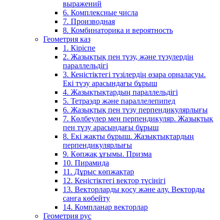
выражений
6. Комплексные числа
7. Производная
8. Комбинаторика и вероятность
Геометрия каз
1. Кіріспе
2. Жазықтық пен түзу, және түзулердің
параллельдігі
3. Кеңістіктегі түзілердің өзара орналасуы.
Екі түзу арасындағы бұрыш
4. Жазықтықтардың параллельдігі
5. Тетраэдр және параллелепипед
6. Жазықтық пен түзу перпендикулярлығы
7. Көлбеулер мен перпендикуляр. Жазықтық
пен түзу арасындағы бұрыш
8. Екі жақты бұрыш. Жазықтықтардың
перпендикулярлығы
9. Көпжақ ұғымы. Призма
10. Пирамида
11. Дұрыс көпжақтар
12. Кеңістіктегі вектор түсінігі
13. Векторларды қосу және алу. Векторды
санға көбейту
14. Компланар векторлар
Геометрия рус