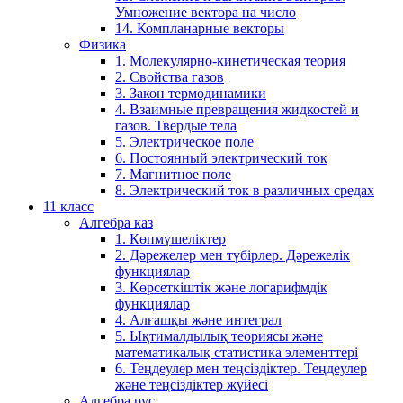
Умножение вектора на число
14. Компланарные векторы
Физика
1. Молекулярно-кинетическая теория
2. Свойства газов
3. Закон термодинамики
4. Взаимные превращения жидкостей и
газов. Твердые тела
5. Электрическое поле
6. Постоянный электрический ток
7. Магнитное поле
8. Электрический ток в различных средах
11 класс
Алгебра каз
1. Көпмүшеліктер
2. Дәрежелер мен түбірлер. Дәрежелік
функциялар
3. Көрсеткіштік және логарифмдік
функциялар
4. Алғашқы және интеграл
5. Ықтималдылық теориясы және
математикалық статистика элементтері
6. Теңдеулер мен теңсіздіктер. Теңдеулер
және теңсіздіктер жүйесі
Алгебра рус