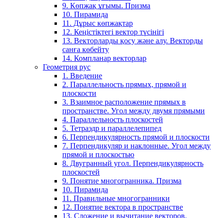
9. Көпжақ ұғымы. Призма
10. Пирамида
11. Дұрыс көпжақтар
12. Кеңістіктегі вектор түсінігі
13. Векторларды қосу және алу. Векторды
санға көбейту
14. Компланар векторлар
Геометрия рус
1. Введение
2. Параллельность прямых, прямой и
плоскости
3. Взаимное расположение прямых в
пространстве. Угол между двумя прямыми
4. Параллельность плоскостей
5. Тетраэдр и параллелепипед
6. Перпендикулярность прямой и плоскости
7. Перпендикуляр и наклонные. Угол между
прямой и плоскостью
8. Двугранный угол. Перпендикулярность
плоскостей
9. Понятие многогранника. Призма
10. Пирамида
11. Правильные многогранники
12. Понятие вектора в пространстве
13. Сложение и вычитание векторов.