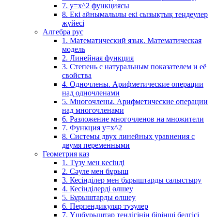
7. у=х^2 функциясы
8. Екі айнымалылы екі сызықтық теңдеулер
жүйесі
Алгебра рус
1. Математический язык. Математическая
модель
2. Линейная функция
3. Степень с натуральным показателем и её
свойства
4. Одночлены. Арифметические операции
над одночленами
5. Многочлены. Арифметические операции
над многочленами
6. Разложение многочленов на множители
7. Функция y=x^2
8. Системы двух линейных уравнения с
двумя переменными
Геометрия каз
1. Түзу мен кесінді
2. Сәуле мен бұрыш
3. Кесінділер мен бұрыштарды салыстыру
4. Кесінділерді өлшеу
5. Бұрыштарды өлшеу
6. Перпендикуляр түзулер
7. Үшбұрыштар теңдігінің бірінші белгісі