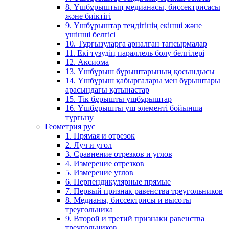
8. Үшбұрыштың медианасы, биссектрисасы
және биіктігі
9. Үшбұрыштар теңдігінің екінші және
үшінші белгісі
10. Тұрғызуларға арналған тапсырмалар
11. Екі түзудің параллель болу белгілері
12. Аксиома
13. Үшбұрыш бұрыштарының қосындысы
14. Үшбұрыш қабырғалары мен бұрыштары
арасындағы қатынастар
15. Тік бұрышты үшбұрыштар
16. Үшбұрышты үш элементі бойынша
тұрғызу
Геометрия рус
1. Прямая и отрезок
2. Луч и угол
3. Сравнение отрезков и углов
4. Измерение отрезков
5. Измерение углов
6. Перпендикулярные прямые
7. Первый признак равенства треугольников
8. Медианы, биссектрисы и высоты
треугольника
9. Второй и третий признаки равенства
треугольников