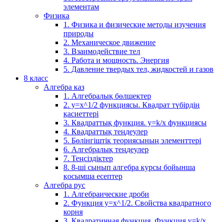
элементам
Физика
1. Физика и физические методы изучения
природы
2. Механическое движение
3. Взаимодействие тел
4. Работа и мощность. Энергия
5. Давление твердых тел, жидкостей и газов
8 класс
Алгебра каз
1. Алгебралық бөлшектер
2. у=х^1/2 функциясы. Квадрат түбірдің
қасиеттері
3. Квадраттық функция. у=k/x функциясы
4. Квадраттық теңдеулер
5. Бөлінгіштік теориясының элементтері
6. Алгебралық теңдеулер
7. Теңсіздіктер
8. 8-ші сынып алгебра курсы бойынша
қосымша есептер
Алгебра рус
1. Алгебраические дроби
2. Функция y=x^1/2. Свойства квадратного
корня
3. Квадратичная функция. Функция у=k/x