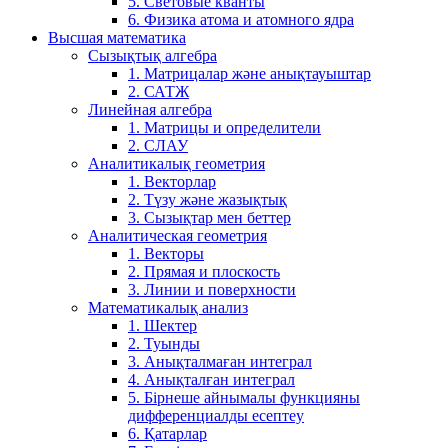
5. Световые кванты
6. Физика атома и атомного ядра
Высшая математика
Сызықтық алгебра
1. Матрицалар және анықтауыштар
2. САТЖ
Линейная алгебра
1. Матрицы и определители
2. СЛАУ
Аналитикалық геометрия
1. Векторлар
2. Түзу және жазықтық
3. Сызықтар мен беттер
Аналитическая геометрия
1. Векторы
2. Прямая и плоскость
3. Линии и поверхности
Математикалық анализ
1. Шектер
2. Туынды
3. Анықталмаған интеграл
4. Анықталған интеграл
5. Бірнеше айнымалы функцияны
дифференциалды есептеу
6. Қатарлар