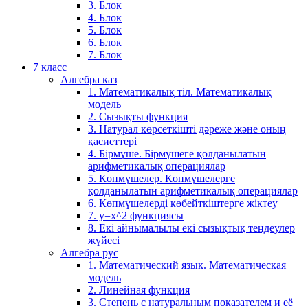
3. Блок
4. Блок
5. Блок
6. Блок
7. Блок
7 класс
Алгебра каз
1. Математикалық тіл. Математикалық
модель
2. Сызықты функция
3. Натурал көрсеткішті дәреже және оның
қасиеттері
4. Бірмүше. Бірмүшеге қолданылатын
арифметикалық операциялар
5. Көпмүшелер. Көпмүшелерге
қолданылатын арифметикалық операциялар
6. Көпмүшелерді көбейткіштерге жіктеу
7. у=х^2 функциясы
8. Екі айнымалылы екі сызықтық теңдеулер
жүйесі
Алгебра рус
1. Математический язык. Математическая
модель
2. Линейная функция
3. Степень с натуральным показателем и её