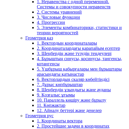
1. Неравенства с одной переменной.
Системы и совокупности неравенств
2. Системы уравнений
3. Числовые функции
4. Прогрессии
5. Элементы комбинаторики, статистики и
теории вероятностей
Геометрия каз
1. Вектордың координаталары
2. Координаталардағы қарапайым есептер
3. Шеңбердің және түзудің теңдеулері
4. Бұрыштың синусы, косинусы, тангенсы,
котангенсы
5. Үшбұрыш қабырғалары мен бұрыштары
арасындағы қатынастар
6. Векторлардың скаляр көбейтіндісі
7. Дұрыс көпбұрыштар
8. Шеңбердің ұзындығы және ауданы
9. Қозғалыс ұғымы
10. Параллель көшіру және бұрылу
11. Көпжақтар
12. Айналу беттері және денелер
Геометрия рус
1. Координаты вектора
2. Простейшие задачи в координатах