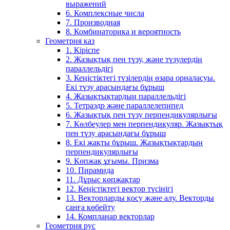
выражений
6. Комплексные числа
7. Производная
8. Комбинаторика и вероятность
Геометрия каз
1. Кіріспе
2. Жазықтық пен түзу, және түзулердің
параллельдігі
3. Кеңістіктегі түзілердің өзара орналасуы.
Екі түзу арасындағы бұрыш
4. Жазықтықтардың параллельдігі
5. Тетраэдр және параллелепипед
6. Жазықтық пен түзу перпендикулярлығы
7. Көлбеулер мен перпендикуляр. Жазықтық
пен түзу арасындағы бұрыш
8. Екі жақты бұрыш. Жазықтықтардың
перпендикулярлығы
9. Көпжақ ұғымы. Призма
10. Пирамида
11. Дұрыс көпжақтар
12. Кеңістіктегі вектор түсінігі
13. Векторларды қосу және алу. Векторды
санға көбейту
14. Компланар векторлар
Геометрия рус