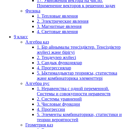
17. Умножения вектора на число.
Применение векторов к решению задач
Физика
1. Тепловые явления
2. Электрические явления
3. Магнитные явления
4. Световые явления
9 класс
Алгебра каз
1. Бір айнымалы теңсіздіктер. Теңсіздіктер
жүйесі және бірігуі
2. Теңдеулер жүйесі
3. Сандық функциялар
4. Прогрессиялар
5. Ықтималдықтар теориясы, статистика
және комбинаторика элементтері
Алгебра рус
1. Неравенства с одной переменной.
Системы и совокупности неравенств
2. Системы уравнений
3. Числовые функции
4. Прогрессии
5. Элементы комбинаторики, статистики и
теории вероятностей
Геометрия каз