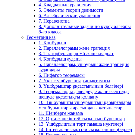
4. Квадратные уравнения
5. Элементы теории делимости
6. Алгебраические уравнения
7. Неравенства
8. Дополнительные задачи по курсу алгебры
8-го класса
Геометрия каз
1. Көпбұрыш
2. Параллелограмм және трапеция
3. Тік төрбұрыш, ромб және квадрат
4. Көпбұрыш ауданы
5. Параллелограм, үшбұрыш және трапеция
аудандары
6. Пифагор теоремасы
7. Ұқсас үшбұрыштар анықтамасы
8. Үшбұрыштар ұқсастығының белгілері
9. Теоремаларды дәлелдеуде және есептерді
шешуде ұқсастықты қолдану
10. Тік бұрышты үшбұрыштың қабырғалары
мен бұрыштары арасындағы қатынастар
11. Шеңберге жанама
12. Орта және іштей сызылғын бұрыштар
13. Үшбұрыштың төрт тамаша нүктелері
14. Іштей және сырттай сызылған шеңберлер
15. Вектор ұғымы