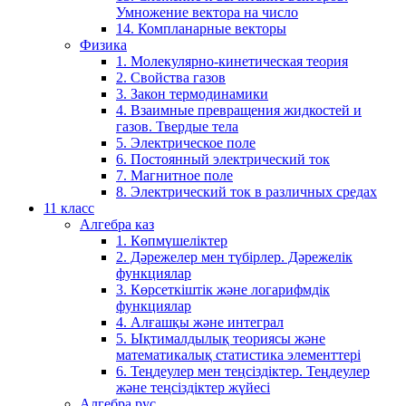
Умножение вектора на число
14. Компланарные векторы
Физика
1. Молекулярно-кинетическая теория
2. Свойства газов
3. Закон термодинамики
4. Взаимные превращения жидкостей и
газов. Твердые тела
5. Электрическое поле
6. Постоянный электрический ток
7. Магнитное поле
8. Электрический ток в различных средах
11 класс
Алгебра каз
1. Көпмүшеліктер
2. Дәрежелер мен түбірлер. Дәрежелік
функциялар
3. Көрсеткіштік және логарифмдік
функциялар
4. Алғашқы және интеграл
5. Ықтималдылық теориясы және
математикалық статистика элементтері
6. Теңдеулер мен теңсіздіктер. Теңдеулер
және теңсіздіктер жүйесі
Алгебра рус