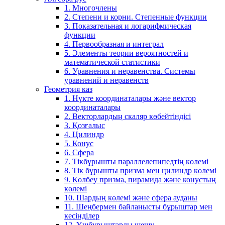
1. Многочлены
2. Степени и корни. Степенные функции
3. Показательная и логарифмическая
функции
4. Первообразная и интеграл
5. Элементы теории вероятностей и
математической статистики
6. Уравнения и неравенства. Системы
уравнений и неравенств
Геометрия каз
1. Нүкте координаталары және вектор
координаталары
2. Векторлардың скаляр көбейтіндісі
3. Қозғалыс
4. Цилиндр
5. Конус
6. Сфера
7. Тікбұрышты параллелепипедтің көлемі
8. Тік бұрышты призма мен цилиндр көлемі
9. Көлбеу призма, пирамида және конустың
көлемі
10. Шардың көлемі және сфера ауданы
11. Шеңбермен байланысты бұрыштар мен
кесінділер
12. Үшбұрыштарды шешу