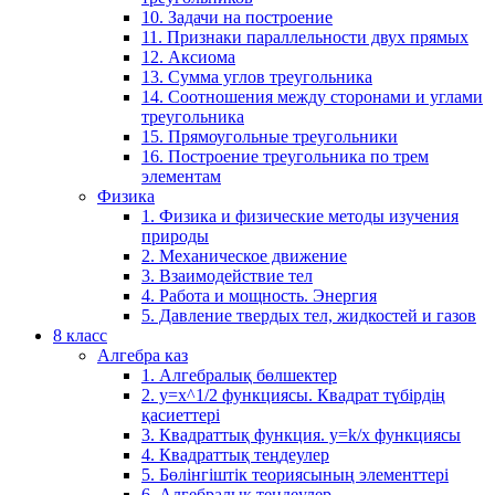
10. Задачи на построение
11. Признаки параллельности двух прямых
12. Аксиома
13. Сумма углов треугольника
14. Соотношения между сторонами и углами
треугольника
15. Прямоугольные треугольники
16. Построение треугольника по трем
элементам
Физика
1. Физика и физические методы изучения
природы
2. Механическое движение
3. Взаимодействие тел
4. Работа и мощность. Энергия
5. Давление твердых тел, жидкостей и газов
8 класс
Алгебра каз
1. Алгебралық бөлшектер
2. у=х^1/2 функциясы. Квадрат түбірдің
қасиеттері
3. Квадраттық функция. у=k/x функциясы
4. Квадраттық теңдеулер
5. Бөлінгіштік теориясының элементтері
6. Алгебралық теңдеулер