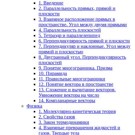
1. Введение
2. Параллельность прямых, прямой и
плоскости
3. Взаимное расположение прямых в
пространстве. Угол между двумя прямыми
4. Параллельность плоскостей
5. Тетраэдр и параллелепипед
6. Перпендикулярность прямой и плоскости
7. Перпендикуляр и наклонные. Угол между
прямой и плоскостью
8. Двугранный угол. Перпендикулярность
плоскостей
9. Понятие многогранника. Призма
10. Пирамида
11. Правильные многогранники
12. Понятие вектора в пространстве
13. Сложение и вычитание векторов.
Умножение вектора на число
14. Компланарные векторы
Физика
1. Молекулярно-кинетическая теория
2. Свойства газов
3. Закон термодинамики
4. Взаимные превращения жидкостей и
газов. Твердые тела