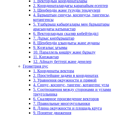
1. Вектордың координаталары
2. Координаталардағы қарапайым есептер
3. Шеңбердің және түзудің теңдеулері
4. Бұрыштың синусы, косинусы, тангенсы,
котангенсы
5. Үшбұрыш қабырғалары мен бұрыштары
арасындағы қатынастар
6. Векторлардың скаляр көбейтіндісі
7. Дұрыс көпбұрыштар
8. Шеңбердің ұзындығы және ауданы
9. Қозғалыс ұғымы
10. Параллель көшіру және бұрылу
11. Көпжақтар
12. Айналу беттері және денелер
Геометрия рус
1. Координаты вектора
2. Простейшие задачи в координатах
3. Уравнения окружности и прямой
4. Синус, косинус, тангенс, котангенс угла
5. Соотношения между сторонами и углами
треугольника
6. Скалярное произведение векторов
7. Правильные многоугольники
8. Длина окружности и площадь круга
9. Понятие движения