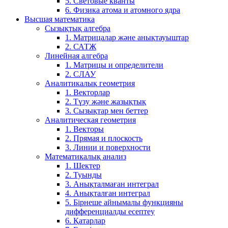
5. Световые кванты
6. Физика атома и атомного ядра
Высшая математика
Сызықтық алгебра
1. Матрицалар және анықтауыштар
2. САТЖ
Линейная алгебра
1. Матрицы и определители
2. СЛАУ
Аналитикалық геометрия
1. Векторлар
2. Түзу және жазықтық
3. Сызықтар мен беттер
Аналитическая геометрия
1. Векторы
2. Прямая и плоскость
3. Линии и поверхности
Математикалық анализ
1. Шектер
2. Туынды
3. Анықталмаған интеграл
4. Анықталған интеграл
5. Бірнеше айнымалы функцияны
дифференциалды есептеу
6. Қатарлар