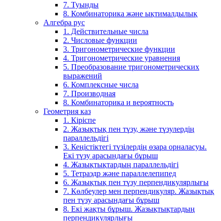
7. Туынды
8. Комбинаторика және ықтималдылық
Алгебра рус
1. Действительные числа
2. Числовые функции
3. Тригонометрические функции
4. Тригонометрические уравнения
5. Преобразование тригонометрических
выражений
6. Комплексные числа
7. Производная
8. Комбинаторика и вероятность
Геометрия каз
1. Кіріспе
2. Жазықтық пен түзу, және түзулердің
параллельдігі
3. Кеңістіктегі түзілердің өзара орналасуы.
Екі түзу арасындағы бұрыш
4. Жазықтықтардың параллельдігі
5. Тетраэдр және параллелепипед
6. Жазықтық пен түзу перпендикулярлығы
7. Көлбеулер мен перпендикуляр. Жазықтық
пен түзу арасындағы бұрыш
8. Екі жақты бұрыш. Жазықтықтардың
перпендикулярлығы