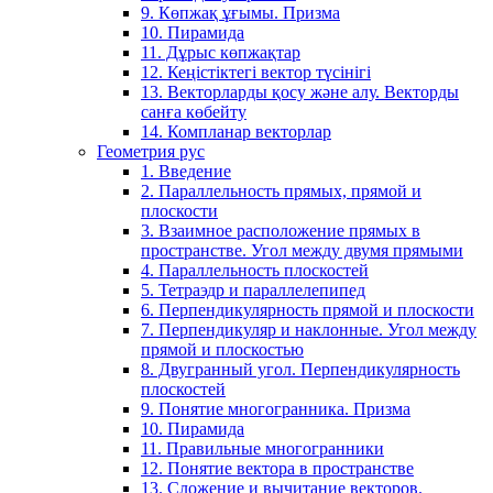
9. Көпжақ ұғымы. Призма
10. Пирамида
11. Дұрыс көпжақтар
12. Кеңістіктегі вектор түсінігі
13. Векторларды қосу және алу. Векторды
санға көбейту
14. Компланар векторлар
Геометрия рус
1. Введение
2. Параллельность прямых, прямой и
плоскости
3. Взаимное расположение прямых в
пространстве. Угол между двумя прямыми
4. Параллельность плоскостей
5. Тетраэдр и параллелепипед
6. Перпендикулярность прямой и плоскости
7. Перпендикуляр и наклонные. Угол между
прямой и плоскостью
8. Двугранный угол. Перпендикулярность
плоскостей
9. Понятие многогранника. Призма
10. Пирамида
11. Правильные многогранники
12. Понятие вектора в пространстве
13. Сложение и вычитание векторов.