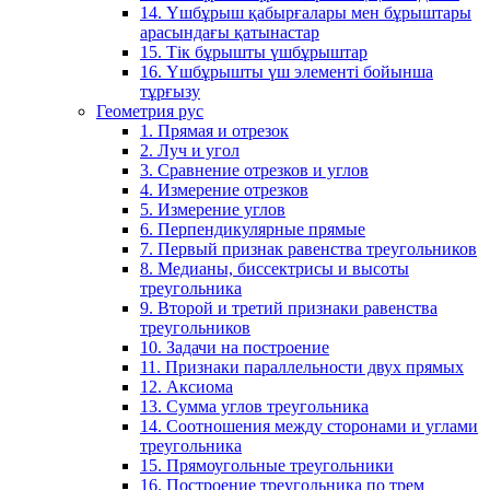
14. Үшбұрыш қабырғалары мен бұрыштары
арасындағы қатынастар
15. Тік бұрышты үшбұрыштар
16. Үшбұрышты үш элементі бойынша
тұрғызу
Геометрия рус
1. Прямая и отрезок
2. Луч и угол
3. Сравнение отрезков и углов
4. Измерение отрезков
5. Измерение углов
6. Перпендикулярные прямые
7. Первый признак равенства треугольников
8. Медианы, биссектрисы и высоты
треугольника
9. Второй и третий признаки равенства
треугольников
10. Задачи на построение
11. Признаки параллельности двух прямых
12. Аксиома
13. Сумма углов треугольника
14. Соотношения между сторонами и углами
треугольника
15. Прямоугольные треугольники
16. Построение треугольника по трем