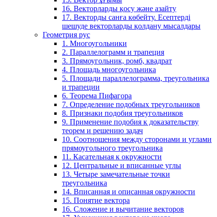
16. Векторларды қосу және азайту
17. Векторды санға көбейту. Есептерді
шешуде векторларды қолдану мысалдары
Геометрия рус
1. Многоугольники
2. Параллелограмм и трапеция
3. Прямоугольник, ромб, квадрат
4. Площадь многоугольника
5. Площади параллелограмма, треугольника
и трапеции
6. Теорема Пифагора
7. Определение подобных треугольников
8. Признаки подобия треугольников
9. Применение подобия к доказательству
теорем и решению задач
10. Соотношения между сторонами и углами
прямоугольного треугольника
11. Касательная к окружности
12. Центральные и вписанные углы
13. Четыре замечательные точки
треугольника
14. Вписанная и описанная окружности
15. Понятие вектора
16. Сложение и вычитание векторов