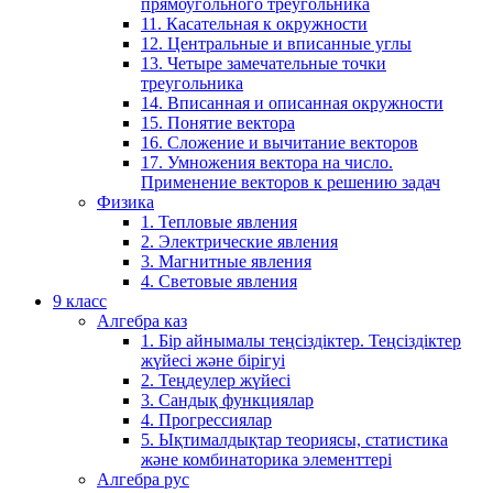
прямоугольного треугольника
11. Касательная к окружности
12. Центральные и вписанные углы
13. Четыре замечательные точки
треугольника
14. Вписанная и описанная окружности
15. Понятие вектора
16. Сложение и вычитание векторов
17. Умножения вектора на число.
Применение векторов к решению задач
Физика
1. Тепловые явления
2. Электрические явления
3. Магнитные явления
4. Световые явления
9 класс
Алгебра каз
1. Бір айнымалы теңсіздіктер. Теңсіздіктер
жүйесі және бірігуі
2. Теңдеулер жүйесі
3. Сандық функциялар
4. Прогрессиялар
5. Ықтималдықтар теориясы, статистика
және комбинаторика элементтері
Алгебра рус