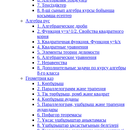
7. Теңсіздіктер
8. 8-ші сынып алгебра курсы бойынша
қосымша есептер
Алгебра рус
1. Алгебраические дроби
2. Функция y=x^1/2. Свойства квадратного
корня
3. Квадратичная функция. Функция у=k/x
4. Квадратные уравнения
5. Элементы теории делимости
6. Алгебраические уравнения
7. Неравенства
8. Дополнительные задачи по курсу алгебры
8-го класса
Геометрия каз
1. Көпбұрыш
2. Параллелограмм және трапеция
3. Тік төрбұрыш, ромб және квадрат
4. Көпбұрыш ауданы
5. Параллелограм, үшбұрыш және трапеция
аудандары
6. Пифагор теоремасы
7. Ұқсас үшбұрыштар анықтамасы
8. Үшбұрыштар ұқсастығының белгілері