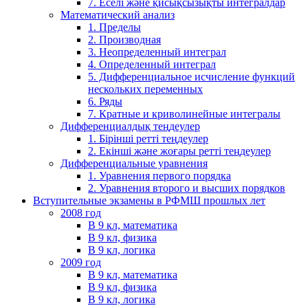
7. Еселі және қисықсызықты интегралдар
Математический анализ
1. Пределы
2. Производная
3. Неопределенный интеграл
4. Определенный интеграл
5. Дифференциальное исчисление функций
нескольких переменных
6. Ряды
7. Кратные и криволинейные интегралы
Дифференциалдық теңдеулер
1. Бірінші ретті теңдеулер
2. Екінші және жоғары ретті теңдеулер
Дифференциальные уравнения
1. Уравнения первого порядка
2. Уравнения второго и высших порядков
Вступительные экзамены в РФМШ прошлых лет
2008 год
В 9 кл, математика
В 9 кл, физика
В 9 кл, логика
2009 год
В 9 кл, математика
В 9 кл, физика
В 9 кл, логика