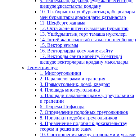
9. Теоремаларды дәлелдеуде және есептерді
шешуде ұқсастықты қолдану
10. Тік бұрышты үшбұрыштың қабырғалары
мен бұрыштары арасындағы қатынастар
11. Шеңберге жанама
12. Орта және іштей сызылғын бұрыштар
13. Үшбұрыштың төрт тамаша нүктелері
14. Іштей және сырттай сызылған шеңберлер
15. Вектор ұғымы
16. Векторларды қосу және азайту
17. Векторды санға көбейту. Есептерді
шешуде векторларды қолдану мысалдары
Геометрия рус
1. Многоугольники
2. Параллелограмм и трапеция
3. Прямоугольник, ромб, квадрат
4. Площадь многоугольника
5. Площади параллелограмма, треугольника
и трапеции
6. Теорема Пифагора
7. Определение подобных треугольников
8. Признаки подобия треугольников
9. Применение подобия к доказательству
теорем и решению задач
10. Соотношения между сторонами и углами