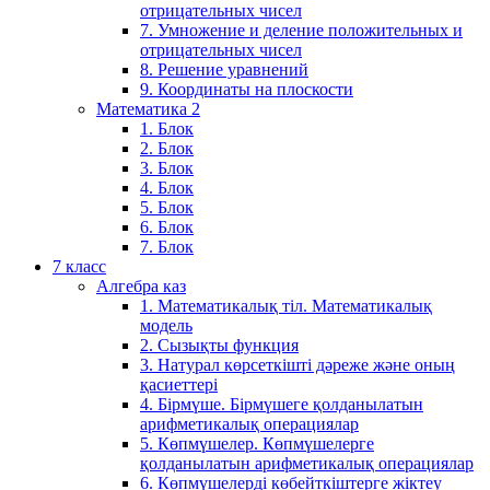
отрицательных чисел
7. Умножение и деление положительных и
отрицательных чисел
8. Решение уравнений
9. Координаты на плоскости
Математика 2
1. Блок
2. Блок
3. Блок
4. Блок
5. Блок
6. Блок
7. Блок
7 класс
Алгебра каз
1. Математикалық тіл. Математикалық
модель
2. Сызықты функция
3. Натурал көрсеткішті дәреже және оның
қасиеттері
4. Бірмүше. Бірмүшеге қолданылатын
арифметикалық операциялар
5. Көпмүшелер. Көпмүшелерге
қолданылатын арифметикалық операциялар
6. Көпмүшелерді көбейткіштерге жіктеу