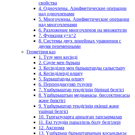
свойства
4. Одночлены. Арифметические операции
над одночленами
5. Многочлены. Арифметические операции
над многочленами
6. Разложение многочленов на множители
7. Функция y=x^2
8. Системы двух линейных уравнения с
двумя переменными
Геометрия каз
1. Түзу мен кесінді
2. Сәуле мен бұрыш
3. Кесінділер мен бұрыштарды салыстыру
4. Кесінділерді өлшеу
5. Бұрыштарды өлшеу
6. Перпендикуляр түзулер
7. Үшбұрыштар теңдігінің бірінші белгісі
8. Үшбұрыштың медианасы, биссектрисасы
және биіктігі
9. Үшбұрыштар теңдігінің екінші және
үшінші белгісі
10. Тұрғызуларға арналған тапсырмалар
11. Екі түзудің параллель болу белгілері
12. Аксиома
13. Үшбұрыш бұрыштарының қосындысы