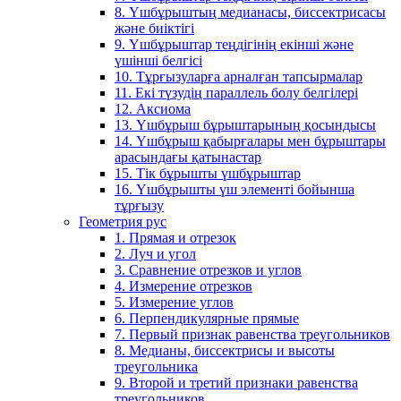
8. Үшбұрыштың медианасы, биссектрисасы
және биіктігі
9. Үшбұрыштар теңдігінің екінші және
үшінші белгісі
10. Тұрғызуларға арналған тапсырмалар
11. Екі түзудің параллель болу белгілері
12. Аксиома
13. Үшбұрыш бұрыштарының қосындысы
14. Үшбұрыш қабырғалары мен бұрыштары
арасындағы қатынастар
15. Тік бұрышты үшбұрыштар
16. Үшбұрышты үш элементі бойынша
тұрғызу
Геометрия рус
1. Прямая и отрезок
2. Луч и угол
3. Сравнение отрезков и углов
4. Измерение отрезков
5. Измерение углов
6. Перпендикулярные прямые
7. Первый признак равенства треугольников
8. Медианы, биссектрисы и высоты
треугольника
9. Второй и третий признаки равенства
треугольников