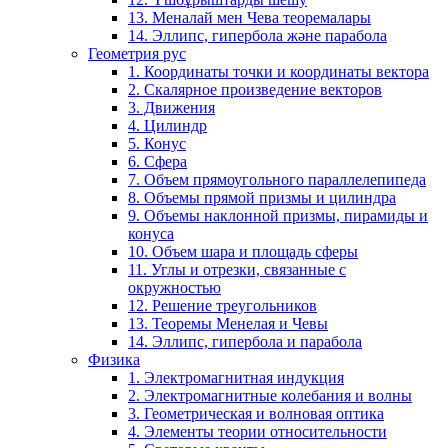
13. Меналай мен Чева теоремалары
14. Эллипс, гипербола және парабола
Геометрия рус
1. Координаты точки и координаты вектора
2. Скалярное произведение векторов
3. Движения
4. Цилиндр
5. Конус
6. Сфера
7. Объем прямоугольного параллелепипеда
8. Объемы прямой призмы и цилиндра
9. Объемы наклонной призмы, пирамиды и
конуса
10. Объем шара и площадь сферы
11. Углы и отрезки, связанные с
окружностью
12. Решение треугольников
13. Теоремы Менелая и Чевы
14. Эллипс, гипербола и парабола
Физика
1. Электромагнитная индукция
2. Электромагнитные колебания и волны
3. Геометрическая и волновая оптика
4. Элементы теории относительности