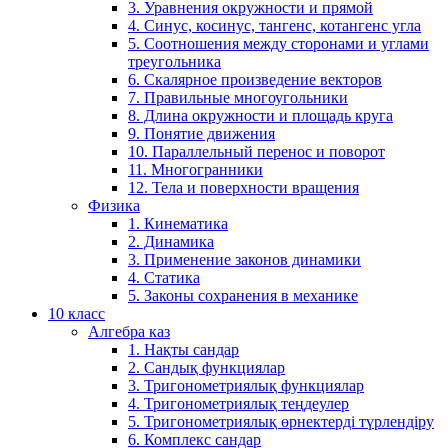
3. Уравнения окружности и прямой
4. Синус, косинус, тангенс, котангенс угла
5. Соотношения между сторонами и углами
треугольника
6. Скалярное произведение векторов
7. Правильные многоугольники
8. Длина окружности и площадь круга
9. Понятие движения
10. Параллельный перенос и поворот
11. Многогранники
12. Тела и поверхности вращения
Физика
1. Кинематика
2. Динамика
3. Применение законов динамики
4. Статика
5. Законы сохранения в механике
10 класс
Алгебра каз
1. Нақты сандар
2. Сандық функциялар
3. Тригонометриялық функциялар
4. Тригонометриялық теңдеулер
5. Тригонометриялық өрнектерді түрлендіру
6. Комплекс сандар