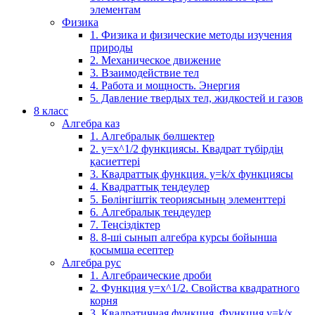
элементам
Физика
1. Физика и физические методы изучения
природы
2. Механическое движение
3. Взаимодействие тел
4. Работа и мощность. Энергия
5. Давление твердых тел, жидкостей и газов
8 класс
Алгебра каз
1. Алгебралық бөлшектер
2. у=х^1/2 функциясы. Квадрат түбірдің
қасиеттері
3. Квадраттық функция. у=k/x функциясы
4. Квадраттық теңдеулер
5. Бөлінгіштік теориясының элементтері
6. Алгебралық теңдеулер
7. Теңсіздіктер
8. 8-ші сынып алгебра курсы бойынша
қосымша есептер
Алгебра рус
1. Алгебраические дроби
2. Функция y=x^1/2. Свойства квадратного
корня
3. Квадратичная функция. Функция у=k/x