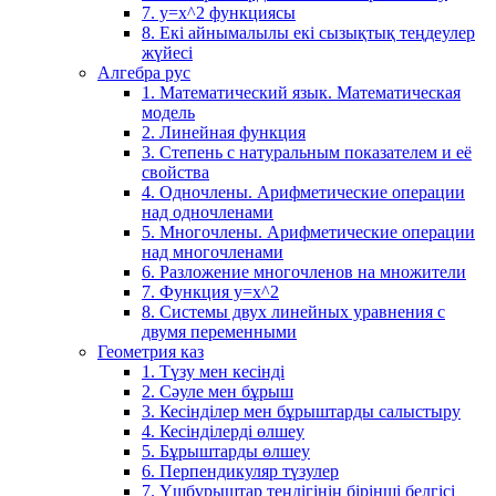
7. у=х^2 функциясы
8. Екі айнымалылы екі сызықтық теңдеулер
жүйесі
Алгебра рус
1. Математический язык. Математическая
модель
2. Линейная функция
3. Степень с натуральным показателем и её
свойства
4. Одночлены. Арифметические операции
над одночленами
5. Многочлены. Арифметические операции
над многочленами
6. Разложение многочленов на множители
7. Функция y=x^2
8. Системы двух линейных уравнения с
двумя переменными
Геометрия каз
1. Түзу мен кесінді
2. Сәуле мен бұрыш
3. Кесінділер мен бұрыштарды салыстыру
4. Кесінділерді өлшеу
5. Бұрыштарды өлшеу
6. Перпендикуляр түзулер
7. Үшбұрыштар теңдігінің бірінші белгісі