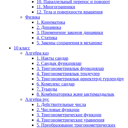
10. Параллельный перенос и поворот
11. Многогранники
12. Тела и поверхности вращения
Физика
1. Кинематика
2. Динамика
3. Применение законов динамики
4. Статика
5. Законы сохранения в механике
10 класс
Алгебра каз
1. Нақты сандар
2. Сандық функциялар
3. Тригонометриялық функциялар
4. Тригонометриялық теңдеулер
5. Тригонометриялық өрнектерді түрлендіру
6. Комплекс сандар
7. Туынды
8. Комбинаторика және ықтималдылық
Алгебра рус
1. Действительные числа
2. Числовые функции
3. Тригонометрические функции
4. Тригонометрические уравнения
5. Преобразование тригонометрических