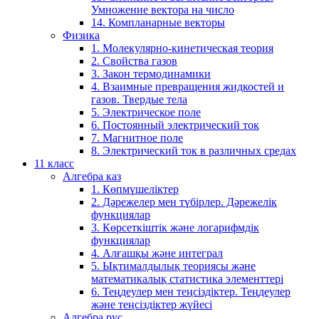
Умножение вектора на число
14. Компланарные векторы
Физика
1. Молекулярно-кинетическая теория
2. Свойства газов
3. Закон термодинамики
4. Взаимные превращения жидкостей и
газов. Твердые тела
5. Электрическое поле
6. Постоянный электрический ток
7. Магнитное поле
8. Электрический ток в различных средах
11 класс
Алгебра каз
1. Көпмүшеліктер
2. Дәрежелер мен түбірлер. Дәрежелік
функциялар
3. Көрсеткіштік және логарифмдік
функциялар
4. Алғашқы және интеграл
5. Ықтималдылық теориясы және
математикалық статистика элементтері
6. Теңдеулер мен теңсіздіктер. Теңдеулер
және теңсіздіктер жүйесі
Алгебра рус