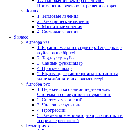
17. Умножения вектора на число.
Применение векторов к решению задач
Физика
1. Тепловые явления
2. Электрические явления
3. Магнитные явления
4. Световые явления
9 класс
Алгебра каз
1. Бір айнымалы теңсіздіктер. Теңсіздіктер
жүйесі және бірігуі
2. Теңдеулер жүйесі
3. Сандық функциялар
4. Прогрессиялар
5. Ықтималдықтар теориясы, статистика
және комбинаторика элементтері
Алгебра рус
1. Неравенства с одной переменной.
Системы и совокупности неравенств
2. Системы уравнений
3. Числовые функции
4. Прогрессии
5. Элементы комбинаторики, статистики и
теории вероятностей
Геометрия каз