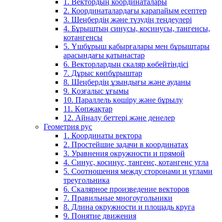
1. Вектордың координаталары
2. Координаталардағы қарапайым есептер
3. Шеңбердің және түзудің теңдеулері
4. Бұрыштың синусы, косинусы, тангенсы,
котангенсы
5. Үшбұрыш қабырғалары мен бұрыштары
арасындағы қатынастар
6. Векторлардың скаляр көбейтіндісі
7. Дұрыс көпбұрыштар
8. Шеңбердің ұзындығы және ауданы
9. Қозғалыс ұғымы
10. Параллель көшіру және бұрылу
11. Көпжақтар
12. Айналу беттері және денелер
Геометрия рус
1. Координаты вектора
2. Простейшие задачи в координатах
3. Уравнения окружности и прямой
4. Синус, косинус, тангенс, котангенс угла
5. Соотношения между сторонами и углами
треугольника
6. Скалярное произведение векторов
7. Правильные многоугольники
8. Длина окружности и площадь круга
9. Понятие движения