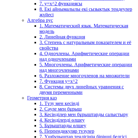
7. у=х^2 функциясы
8. Екі айнымалылы екі сызықтық теңдеулер
жүйесі
Алгебра рус
1. Математический язык. Математическая
модель
2. Линейная функция
3. Степень с натуральным показателем и её
свойства
4. Одночлены. Арифметические операции
над одночленами
5. Многочлены. Арифметические операции
над многочленами
6. Разложение многочленов на множители
7. Функция y=x^2
8. Системы двух линейных уравнения с
двумя переменными
Геометрия каз
1. Түзу мен кесінді
2. Сәуле мен бұрыш
3. Кесінділер мен бұрыштарды салыстыру
4. Кесінділерді өлшеу
5. Бұрыштарды өлшеу
6. Перпендикуляр түзулер
7. Үшбұрыштар теңдігінің бірінші белгісі