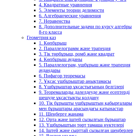
4. Квадратные уравнения
5. Элементы теории делимости
6. Алгебраические уравнения
7. Неравенства
8. Дополнительные задачи по курсу алгебры
8-го класса
Геометрия каз
1. Көпбұрыш
2. Параллелограмм және трапеция
3. Тік төрбұрыш, ромб және квадрат
4. Көпбұрыш ауданы
5. Параллелограм, үшбұрыш және трапеция
аудандары
6. Пифагор теоремасы
7. Ұқсас үшбұрыштар анықтамасы
8. Үшбұрыштар ұқсастығының белгілері
9. Теоремаларды дәлелдеуде және есептерді
шешуде ұқсастықты қолдану
10. Тік бұрышты үшбұрыштың қабырғалары
мен бұрыштары арасындағы қатынастар
11. Шеңберге жанама
12. Орта және іштей сызылғын бұрыштар
13. Үшбұрыштың төрт тамаша нүктелері
14. Іштей және сырттай сызылған шеңберлер
15. Вектор ұғымы