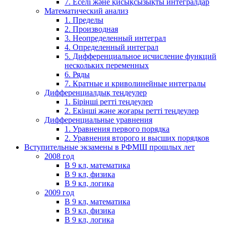
7. Еселі және қисықсызықты интегралдар
Математический анализ
1. Пределы
2. Производная
3. Неопределенный интеграл
4. Определенный интеграл
5. Дифференциальное исчисление функций
нескольких переменных
6. Ряды
7. Кратные и криволинейные интегралы
Дифференциалдық теңдеулер
1. Бірінші ретті теңдеулер
2. Екінші және жоғары ретті теңдеулер
Дифференциальные уравнения
1. Уравнения первого порядка
2. Уравнения второго и высших порядков
Вступительные экзамены в РФМШ прошлых лет
2008 год
В 9 кл, математика
В 9 кл, физика
В 9 кл, логика
2009 год
В 9 кл, математика
В 9 кл, физика
В 9 кл, логика