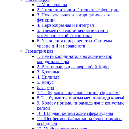
1. Многочлены
2. Степени и корни. Степенные функции
3. Показательная и логарифмическая
функции
4. Первообразная и интеграл
5. Элементы теории вероятностей и
математической статистики
6. Уравнения и неравенства. Системы
уравнений и неравенств
Геометрия каз
1. Нүкте координаталары және вектор
координаталары
2. Векторлардың скаляр көбейтіндісі
3. Қозғалыс
4. Цилиндр
5. Конус
6. Сфера
7. Тікбұрышты параллелепипедтің көлемі
8. Тік бұрышты призма мен цилиндр көлемі
9. Көлбеу призма, пирамида және конустың
көлемі
10. Шардың көлемі және сфера ауданы
11. Шеңбермен байланысты бұрыштар мен
кесінділер
12. Үшбұрыштарды шешу