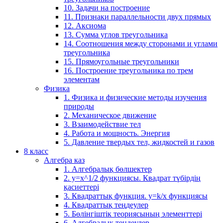
10. Задачи на построение
11. Признаки параллельности двух прямых
12. Аксиома
13. Сумма углов треугольника
14. Соотношения между сторонами и углами
треугольника
15. Прямоугольные треугольники
16. Построение треугольника по трем
элементам
Физика
1. Физика и физические методы изучения
природы
2. Механическое движение
3. Взаимодействие тел
4. Работа и мощность. Энергия
5. Давление твердых тел, жидкостей и газов
8 класс
Алгебра каз
1. Алгебралық бөлшектер
2. у=х^1/2 функциясы. Квадрат түбірдің
қасиеттері
3. Квадраттық функция. у=k/x функциясы
4. Квадраттық теңдеулер
5. Бөлінгіштік теориясының элементтері
6. Алгебралық теңдеулер