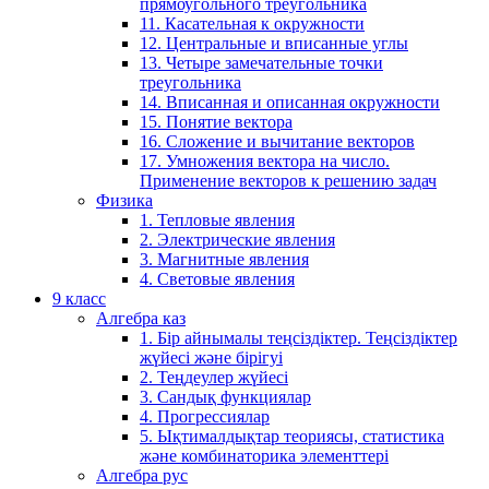
прямоугольного треугольника
11. Касательная к окружности
12. Центральные и вписанные углы
13. Четыре замечательные точки
треугольника
14. Вписанная и описанная окружности
15. Понятие вектора
16. Сложение и вычитание векторов
17. Умножения вектора на число.
Применение векторов к решению задач
Физика
1. Тепловые явления
2. Электрические явления
3. Магнитные явления
4. Световые явления
9 класс
Алгебра каз
1. Бір айнымалы теңсіздіктер. Теңсіздіктер
жүйесі және бірігуі
2. Теңдеулер жүйесі
3. Сандық функциялар
4. Прогрессиялар
5. Ықтималдықтар теориясы, статистика
және комбинаторика элементтері
Алгебра рус