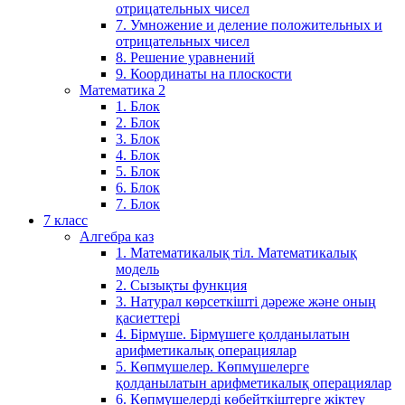
отрицательных чисел
7. Умножение и деление положительных и
отрицательных чисел
8. Решение уравнений
9. Координаты на плоскости
Математика 2
1. Блок
2. Блок
3. Блок
4. Блок
5. Блок
6. Блок
7. Блок
7 класс
Алгебра каз
1. Математикалық тіл. Математикалық
модель
2. Сызықты функция
3. Натурал көрсеткішті дәреже және оның
қасиеттері
4. Бірмүше. Бірмүшеге қолданылатын
арифметикалық операциялар
5. Көпмүшелер. Көпмүшелерге
қолданылатын арифметикалық операциялар
6. Көпмүшелерді көбейткіштерге жіктеу