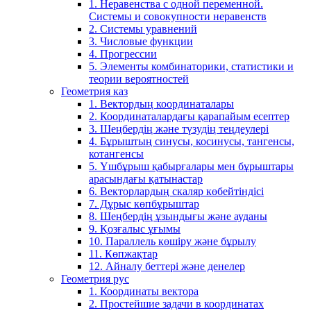
1. Неравенства с одной переменной.
Системы и совокупности неравенств
2. Системы уравнений
3. Числовые функции
4. Прогрессии
5. Элементы комбинаторики, статистики и
теории вероятностей
Геометрия каз
1. Вектордың координаталары
2. Координаталардағы қарапайым есептер
3. Шеңбердің және түзудің теңдеулері
4. Бұрыштың синусы, косинусы, тангенсы,
котангенсы
5. Үшбұрыш қабырғалары мен бұрыштары
арасындағы қатынастар
6. Векторлардың скаляр көбейтіндісі
7. Дұрыс көпбұрыштар
8. Шеңбердің ұзындығы және ауданы
9. Қозғалыс ұғымы
10. Параллель көшіру және бұрылу
11. Көпжақтар
12. Айналу беттері және денелер
Геометрия рус
1. Координаты вектора
2. Простейшие задачи в координатах