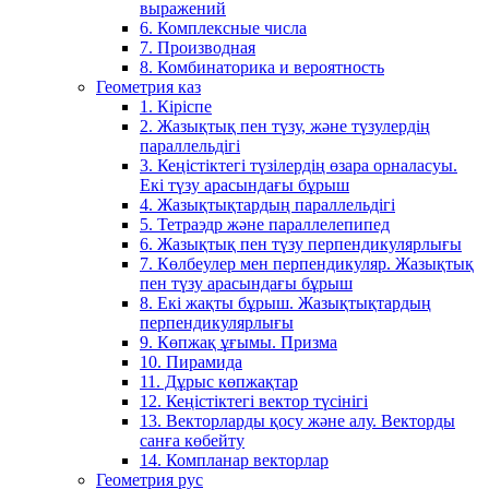
выражений
6. Комплексные числа
7. Производная
8. Комбинаторика и вероятность
Геометрия каз
1. Кіріспе
2. Жазықтық пен түзу, және түзулердің
параллельдігі
3. Кеңістіктегі түзілердің өзара орналасуы.
Екі түзу арасындағы бұрыш
4. Жазықтықтардың параллельдігі
5. Тетраэдр және параллелепипед
6. Жазықтық пен түзу перпендикулярлығы
7. Көлбеулер мен перпендикуляр. Жазықтық
пен түзу арасындағы бұрыш
8. Екі жақты бұрыш. Жазықтықтардың
перпендикулярлығы
9. Көпжақ ұғымы. Призма
10. Пирамида
11. Дұрыс көпжақтар
12. Кеңістіктегі вектор түсінігі
13. Векторларды қосу және алу. Векторды
санға көбейту
14. Компланар векторлар
Геометрия рус