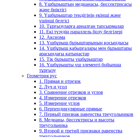
8. Үшбұрыштың медианасы, биссектрисасы
және биіктігі
9. Үшбұрыштар теңдігінің екінші және
үшінші белгісі
10. Тұрғызуларға арналған тапсырмалар
11. Екі түзудің параллель болу белгілері
12. Аксиома
13. Үшбұрыш бұрыштарының қосындысы
14. Үшбұрыш қабырғалары мен бұрыштары
арасындағы қатынастар
15. Тік бұрышты үшбұрыштар
16. Үшбұрышты үш элементі бойынша
тұрғызу
Геометрия рус
1. Прямая и отрезок
2. Луч и угол
3. Сравнение отрезков и углов
4. Измерение отрезков
5. Измерение углов
6. Перпендикулярные прямые
7. Первый признак равенства треугольников
8. Медианы, биссектрисы и высоты
треугольника
9. Второй и третий признаки равенства
треугольников