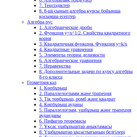
7. Теңсіздіктер
8. 8-ші сынып алгебра курсы бойынша
қосымша есептер
Алгебра рус
1. Алгебраические дроби
2. Функция y=x^1/2. Свойства квадратного
корня
3. Квадратичная функция. Функция у=k/x
4. Квадратные уравнения
5. Элементы теории делимости
6. Алгебраические уравнения
7. Неравенства
8. Дополнительные задачи по курсу алгебры
8-го класса
Геометрия каз
1. Көпбұрыш
2. Параллелограмм және трапеция
3. Тік төрбұрыш, ромб және квадрат
4. Көпбұрыш ауданы
5. Параллелограм, үшбұрыш және трапеция
аудандары
6. Пифагор теоремасы
7. Ұқсас үшбұрыштар анықтамасы
8. Үшбұрыштар ұқсастығының белгілері