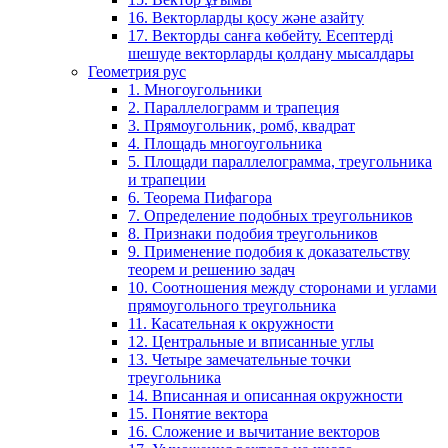
16. Векторларды қосу және азайту
17. Векторды санға көбейту. Есептерді
шешуде векторларды қолдану мысалдары
Геометрия рус
1. Многоугольники
2. Параллелограмм и трапеция
3. Прямоугольник, ромб, квадрат
4. Площадь многоугольника
5. Площади параллелограмма, треугольника
и трапеции
6. Теорема Пифагора
7. Определение подобных треугольников
8. Признаки подобия треугольников
9. Применение подобия к доказательству
теорем и решению задач
10. Соотношения между сторонами и углами
прямоугольного треугольника
11. Касательная к окружности
12. Центральные и вписанные углы
13. Четыре замечательные точки
треугольника
14. Вписанная и описанная окружности
15. Понятие вектора
16. Сложение и вычитание векторов