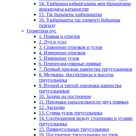
14. Үшбұрыш қабырғалары мен бұрыштары
арасындағы қатынастар
15. Тік бұрышты үшбұрыштар
16. Үшбұрышты үш элементі бойынша
тұрғызу
Геометрия рус
1. Прямая и отрезок
2. Луч и угол
3. Сравнение отрезков и углов
4. Измерение отрезков
5. Измерение углов
6. Перпендикулярные прямые
7. Первый признак равенства треугольников
8. Медианы, биссектрисы и высоты
треугольника
9. Второй и третий признаки равенства
треугольников
10. Задачи на построение
11. Признаки параллельности двух прямых
12. Аксиома
13. Сумма углов треугольника
14. Соотношения между сторонами и углами
треугольника
15. Прямоугольные треугольники
16. Построение треугольника по трем