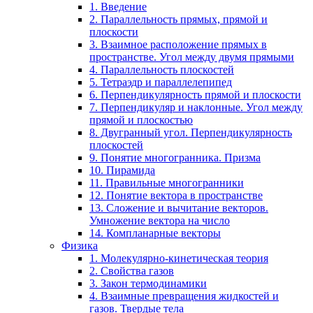
1. Введение
2. Параллельность прямых, прямой и
плоскости
3. Взаимное расположение прямых в
пространстве. Угол между двумя прямыми
4. Параллельность плоскостей
5. Тетраэдр и параллелепипед
6. Перпендикулярность прямой и плоскости
7. Перпендикуляр и наклонные. Угол между
прямой и плоскостью
8. Двугранный угол. Перпендикулярность
плоскостей
9. Понятие многогранника. Призма
10. Пирамида
11. Правильные многогранники
12. Понятие вектора в пространстве
13. Сложение и вычитание векторов.
Умножение вектора на число
14. Компланарные векторы
Физика
1. Молекулярно-кинетическая теория
2. Свойства газов
3. Закон термодинамики
4. Взаимные превращения жидкостей и
газов. Твердые тела