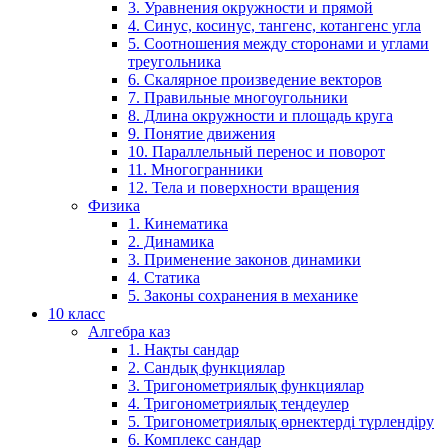
3. Уравнения окружности и прямой
4. Синус, косинус, тангенс, котангенс угла
5. Соотношения между сторонами и углами
треугольника
6. Скалярное произведение векторов
7. Правильные многоугольники
8. Длина окружности и площадь круга
9. Понятие движения
10. Параллельный перенос и поворот
11. Многогранники
12. Тела и поверхности вращения
Физика
1. Кинематика
2. Динамика
3. Применение законов динамики
4. Статика
5. Законы сохранения в механике
10 класс
Алгебра каз
1. Нақты сандар
2. Сандық функциялар
3. Тригонометриялық функциялар
4. Тригонометриялық теңдеулер
5. Тригонометриялық өрнектерді түрлендіру
6. Комплекс сандар