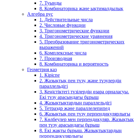
7. Туынды
8. Комбинаторика және ықтималдылық
Алгебра рус
1. Действительные числа
2. Числовые функции
3. Тригонометрические функции
4. Тригонометрические уравнения
5. Преобразование тригонометрических
выражений
6. Комплексные числа
7. Производная
8. Комбинаторика и вероятность
Геометрия каз
1. Кіріспе
2. Жазықтық пен түзу, және түзулердің
параллельдігі
3. Кеңістіктегі түзілердің өзара орналасуы.
Екі түзу арасындағы бұрыш
4. Жазықтықтардың параллельдігі
5. Тетраэдр және параллелепипед
6. Жазықтық пен түзу перпендикулярлығы
7. Көлбеулер мен перпендикуляр. Жазықтық
пен түзу арасындағы бұрыш
8. Екі жақты бұрыш. Жазықтықтардың
перпендикулярлығы