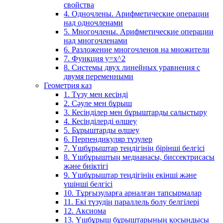
свойства
4. Одночлены. Арифметические операции
над одночленами
5. Многочлены. Арифметические операции
над многочленами
6. Разложение многочленов на множители
7. Функция y=x^2
8. Системы двух линейных уравнения с
двумя переменными
Геометрия каз
1. Түзу мен кесінді
2. Сәуле мен бұрыш
3. Кесінділер мен бұрыштарды салыстыру
4. Кесінділерді өлшеу
5. Бұрыштарды өлшеу
6. Перпендикуляр түзулер
7. Үшбұрыштар теңдігінің бірінші белгісі
8. Үшбұрыштың медианасы, биссектрисасы
және биіктігі
9. Үшбұрыштар теңдігінің екінші және
үшінші белгісі
10. Тұрғызуларға арналған тапсырмалар
11. Екі түзудің параллель болу белгілері
12. Аксиома
13. Үшбұрыш бұрыштарының қосындысы