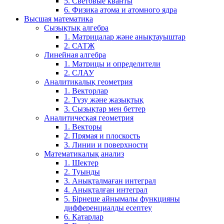
5. Световые кванты
6. Физика атома и атомного ядра
Высшая математика
Сызықтық алгебра
1. Матрицалар және анықтауыштар
2. САТЖ
Линейная алгебра
1. Матрицы и определители
2. СЛАУ
Аналитикалық геометрия
1. Векторлар
2. Түзу және жазықтық
3. Сызықтар мен беттер
Аналитическая геометрия
1. Векторы
2. Прямая и плоскость
3. Линии и поверхности
Математикалық анализ
1. Шектер
2. Туынды
3. Анықталмаған интеграл
4. Анықталған интеграл
5. Бірнеше айнымалы функцияны
дифференциалды есептеу
6. Қатарлар