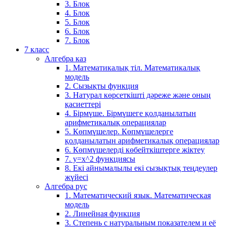
3. Блок
4. Блок
5. Блок
6. Блок
7. Блок
7 класс
Алгебра каз
1. Математикалық тіл. Математикалық
модель
2. Сызықты функция
3. Натурал көрсеткішті дәреже және оның
қасиеттері
4. Бірмүше. Бірмүшеге қолданылатын
арифметикалық операциялар
5. Көпмүшелер. Көпмүшелерге
қолданылатын арифметикалық операциялар
6. Көпмүшелерді көбейткіштерге жіктеу
7. у=х^2 функциясы
8. Екі айнымалылы екі сызықтық теңдеулер
жүйесі
Алгебра рус
1. Математический язык. Математическая
модель
2. Линейная функция
3. Степень с натуральным показателем и её