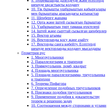
9. Теоремаларды дәлелдеуде және есептерді
шешуде ұқсастықты қолдану
10. Тік бұрышты үшбұрыштың қабырғалары
мен бұрыштары арасындағы қатынастар
11. Шеңберге жанама
12. Орта және іштей сызылғын бұрыштар
13. Үшбұрыштың төрт тамаша нүктелері
14. Іштей және сырттай сызылған шеңберлер
15. Вектор ұғымы
16. Векторларды қосу және азайту
17. Векторды санға көбейту. Есептерді
шешуде векторларды қолдану мысалдары
Геометрия рус
1. Многоугольники
2. Параллелограмм и трапеция
3. Прямоугольник, ромб, квадрат
4. Площадь многоугольника
5. Площади параллелограмма, треугольника
и трапеции
6. Теорема Пифагора
7. Определение подобных треугольников
8. Признаки подобия треугольников
9. Применение подобия к доказательству
теорем и решению задач
10. Соотношения между сторонами и углами