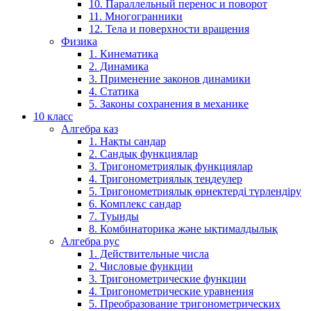
10. Параллельный перенос и поворот
11. Многогранники
12. Тела и поверхности вращения
Физика
1. Кинематика
2. Динамика
3. Применение законов динамики
4. Статика
5. Законы сохранения в механике
10 класс
Алгебра каз
1. Нақты сандар
2. Сандық функциялар
3. Тригонометриялық функциялар
4. Тригонометриялық теңдеулер
5. Тригонометриялық өрнектерді түрлендіру
6. Комплекс сандар
7. Туынды
8. Комбинаторика және ықтималдылық
Алгебра рус
1. Действительные числа
2. Числовые функции
3. Тригонометрические функции
4. Тригонометрические уравнения
5. Преобразование тригонометрических