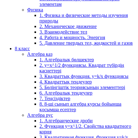
элементам
Физика
1. Физика и физические методы изучения
природы
2. Механическое движение
3. Взаимодействие тел
4. Работа и мощность. Энергия
5. Давление твердых тел, жидкостей и газов
8 класс
Алгебра каз
1. Алгебралық бөлшектер
2. у=х^1/2 функциясы. Квадрат түбірдің
қасиеттері
3. Квадраттық функция. у=k/x функциясы
4. Квадраттық теңдеулер
5. Бөлінгіштік теориясының элементтері
6. Алгебралық теңдеулер
7. Теңсіздіктер
8. 8-ші сынып алгебра курсы бойынша
қосымша есептер
Алгебра рус
1. Алгебраические дроби
2. Функция y=x^1/2. Свойства квадратного
корня
3. Квадратичная функция. Функция у=k/x