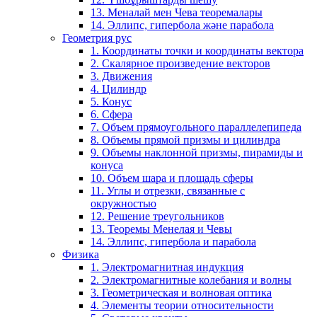
13. Меналай мен Чева теоремалары
14. Эллипс, гипербола және парабола
Геометрия рус
1. Координаты точки и координаты вектора
2. Скалярное произведение векторов
3. Движения
4. Цилиндр
5. Конус
6. Сфера
7. Объем прямоугольного параллелепипеда
8. Объемы прямой призмы и цилиндра
9. Объемы наклонной призмы, пирамиды и
конуса
10. Объем шара и площадь сферы
11. Углы и отрезки, связанные с
окружностью
12. Решение треугольников
13. Теоремы Менелая и Чевы
14. Эллипс, гипербола и парабола
Физика
1. Электромагнитная индукция
2. Электромагнитные колебания и волны
3. Геометрическая и волновая оптика
4. Элементы теории относительности