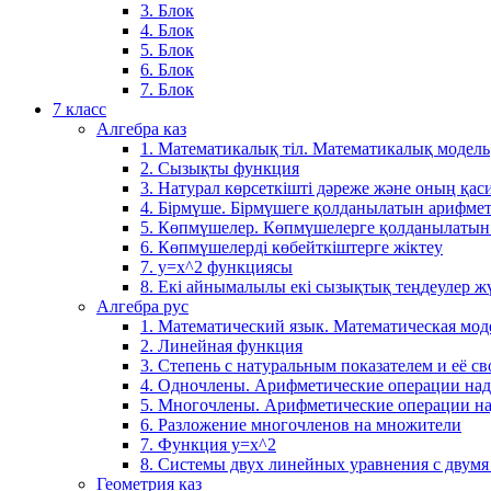
3. Блок
4. Блок
5. Блок
6. Блок
7. Блок
7 класс
Алгебра каз
1. Математикалық тіл. Математикалық модель
2. Сызықты функция
3. Натурал көрсеткішті дәреже және оның қаси
4. Бірмүше. Бірмүшеге қолданылатын арифме
5. Көпмүшелер. Көпмүшелерге қолданылатын
6. Көпмүшелерді көбейткіштерге жіктеу
7. у=х^2 функциясы
8. Екі айнымалылы екі сызықтық теңдеулер ж
Алгебра рус
1. Математический язык. Математическая мод
2. Линейная функция
3. Степень с натуральным показателем и её св
4. Одночлены. Арифметические операции на
5. Многочлены. Арифметические операции н
6. Разложение многочленов на множители
7. Функция y=x^2
8. Системы двух линейных уравнения с двум
Геометрия каз