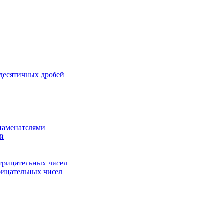
 десятичных дробей
знаменателями
ей
трицательных чисел
рицательных чисел