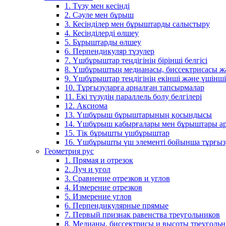
1. Түзу мен кесінді
2. Сәуле мен бұрыш
3. Кесінділер мен бұрыштарды салыстыру
4. Кесінділерді өлшеу
5. Бұрыштарды өлшеу
6. Перпендикуляр түзулер
7. Үшбұрыштар теңдігінің бірінші белгісі
8. Үшбұрыштың медианасы, биссектрисасы жән
9. Үшбұрыштар теңдігінің екінші және үшінші 
10. Тұрғызуларға арналған тапсырмалар
11. Екі түзудің параллель болу белгілері
12. Аксиома
13. Үшбұрыш бұрыштарының қосындысы
14. Үшбұрыш қабырғалары мен бұрыштары ар
15. Тік бұрышты үшбұрыштар
16. Үшбұрышты үш элементі бойынша тұрғыз
Геометрия рус
1. Прямая и отрезок
2. Луч и угол
3. Сравнение отрезков и углов
4. Измерение отрезков
5. Измерение углов
6. Перпендикулярные прямые
7. Первый признак равенства треугольников
8. Медианы, биссектрисы и высоты треуголь