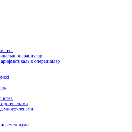
еттері
тикалық операциялар
 арифметикалық операциялар
үйесі
ель
ойства
д одночленами
ад многочленами
я переменными