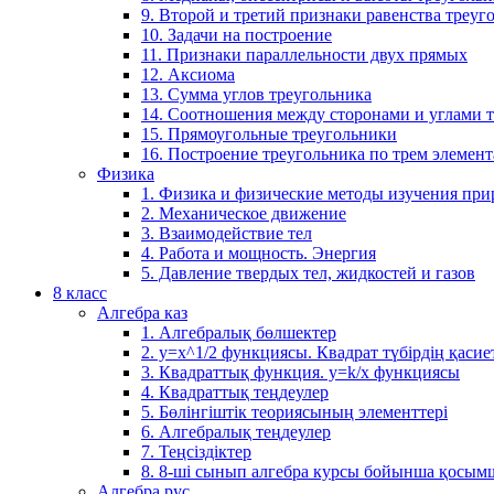
9. Второй и третий признаки равенства треуг
10. Задачи на построение
11. Признаки параллельности двух прямых
12. Аксиома
13. Сумма углов треугольника
14. Соотношения между сторонами и углами 
15. Прямоугольные треугольники
16. Построение треугольника по трем элемен
Физика
1. Физика и физические методы изучения пр
2. Механическое движение
3. Взаимодействие тел
4. Работа и мощность. Энергия
5. Давление твердых тел, жидкостей и газов
8 класс
Алгебра каз
1. Алгебралық бөлшектер
2. у=х^1/2 функциясы. Квадрат түбірдің қасие
3. Квадраттық функция. у=k/x функциясы
4. Квадраттық теңдеулер
5. Бөлінгіштік теориясының элементтері
6. Алгебралық теңдеулер
7. Теңсіздіктер
8. 8-ші сынып алгебра курсы бойынша қосым
Алгебра рус