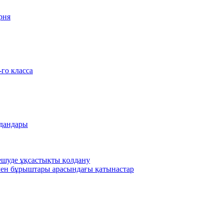
рня
-го класса
удандары
шешуде ұқсастықты қолдану
ен бұрыштары арасындағы қатынастар