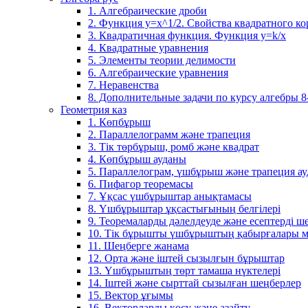
1. Алгебраические дроби
2. Функция y=x^1/2. Свойства квадратного ко
3. Квадратичная функция. Функция у=k/x
4. Квадратные уравнения
5. Элементы теории делимости
6. Алгебраические уравнения
7. Неравенства
8. Дополнительные задачи по курсу алгебры 8
Геометрия каз
1. Көпбұрыш
2. Параллелограмм және трапеция
3. Тік төрбұрыш, ромб және квадрат
4. Көпбұрыш ауданы
5. Параллелограм, үшбұрыш және трапеция а
6. Пифагор теоремасы
7. Ұқсас үшбұрыштар анықтамасы
8. Үшбұрыштар ұқсастығының белгілері
9. Теоремаларды дәлелдеуде және есептерді 
10. Тік бұрышты үшбұрыштың қабырғалары м
11. Шеңберге жанама
12. Орта және іштей сызылғын бұрыштар
13. Үшбұрыштың төрт тамаша нүктелері
14. Іштей және сырттай сызылған шеңберлер
15. Вектор ұғымы
16. Векторларды қосу және азайту