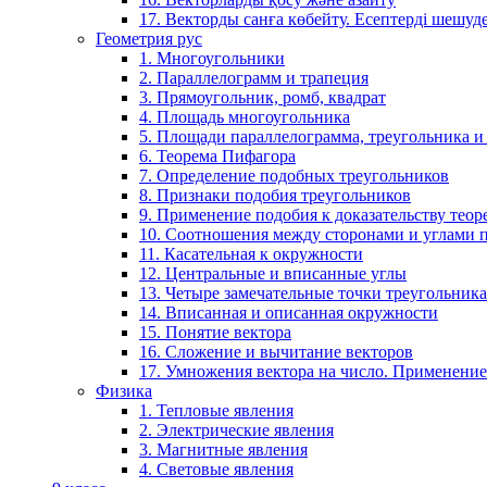
17. Векторды санға көбейту. Есептерді шешу
Геометрия рус
1. Многоугольники
2. Параллелограмм и трапеция
3. Прямоугольник, ромб, квадрат
4. Площадь многоугольника
5. Площади параллелограмма, треугольника и
6. Теорема Пифагора
7. Определение подобных треугольников
8. Признаки подобия треугольников
9. Применение подобия к доказательству теор
10. Соотношения между сторонами и углами 
11. Касательная к окружности
12. Центральные и вписанные углы
13. Четыре замечательные точки треугольника
14. Вписанная и описанная окружности
15. Понятие вектора
16. Сложение и вычитание векторов
17. Умножения вектора на число. Применение
Физика
1. Тепловые явления
2. Электрические явления
3. Магнитные явления
4. Световые явления