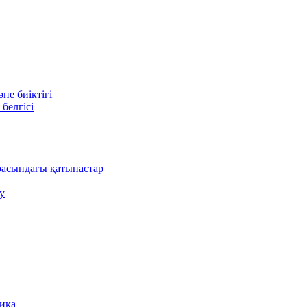
е биіктігі
белгісі
асындағы қатынастар
у
ника