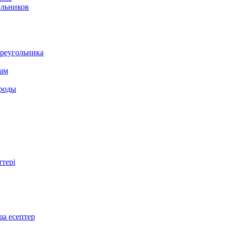
ольников
треугольника
там
ироды
ттері
ша есептер