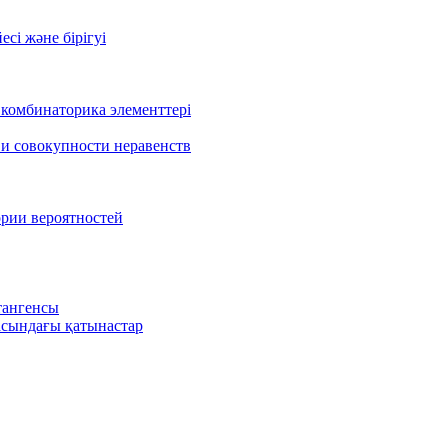
есі және бірігуі
 комбинаторика элементтері
 и совокупности неравенств
ории вероятностей
тангенсы
сындағы қатынастар