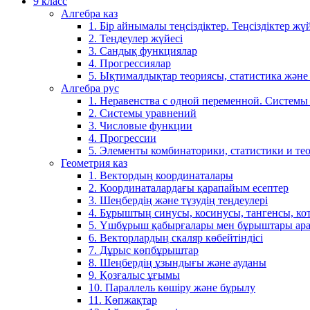
9 класс
Алгебра каз
1. Бір айнымалы теңсіздіктер. Теңсіздіктер жүй
2. Теңдеулер жүйесі
3. Сандық функциялар
4. Прогрессиялар
5. Ықтималдықтар теориясы, статистика және
Алгебра рус
1. Неравенства с одной переменной. Системы
2. Системы уравнений
3. Числовые функции
4. Прогрессии
5. Элементы комбинаторики, статистики и те
Геометрия каз
1. Вектордың координаталары
2. Координаталардағы қарапайым есептер
3. Шеңбердің және түзудің теңдеулері
4. Бұрыштың синусы, косинусы, тангенсы, ко
5. Үшбұрыш қабырғалары мен бұрыштары ара
6. Векторлардың скаляр көбейтіндісі
7. Дұрыс көпбұрыштар
8. Шеңбердің ұзындығы және ауданы
9. Қозғалыс ұғымы
10. Параллель көшіру және бұрылу
11. Көпжақтар