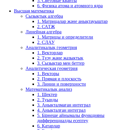
5. Световые кванты
6. Физика атома и атомного ядра
Высшая математика
Сызықтық алгебра
1. Матрицалар және анықтауыштар
2. САТЖ
Линейная алгебра
1. Матрицы и определители
2. СЛАУ
Аналитикалық геометрия
1. Векторлар
2. Түзу және жазықтық
3. Сызықтар мен беттер
Аналитическая геометрия
1. Векторы
2. Прямая и плоскость
3. Линии и поверхности
Математикалық анализ
1. Шектер
2. Туынды
3. Анықталмаған интеграл
4. Анықталған интеграл
5. Бірнеше айнымалы функцияны
дифференциалды есептеу
6. Қатарлар