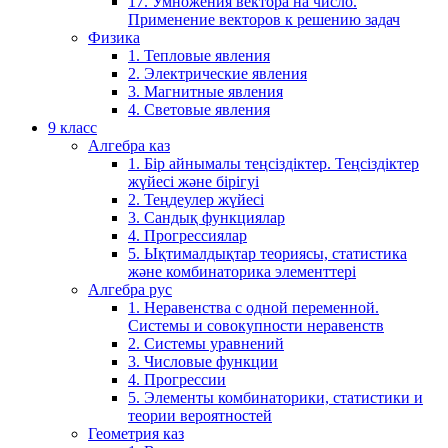
17. Умножения вектора на число.
Применение векторов к решению задач
Физика
1. Тепловые явления
2. Электрические явления
3. Магнитные явления
4. Световые явления
9 класс
Алгебра каз
1. Бір айнымалы теңсіздіктер. Теңсіздіктер
жүйесі және бірігуі
2. Теңдеулер жүйесі
3. Сандық функциялар
4. Прогрессиялар
5. Ықтималдықтар теориясы, статистика
және комбинаторика элементтері
Алгебра рус
1. Неравенства с одной переменной.
Системы и совокупности неравенств
2. Системы уравнений
3. Числовые функции
4. Прогрессии
5. Элементы комбинаторики, статистики и
теории вероятностей
Геометрия каз