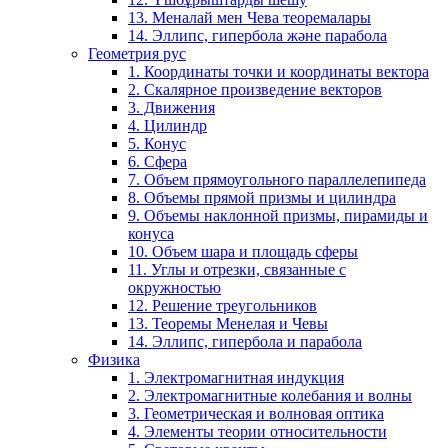
13. Меналай мен Чева теоремалары
14. Эллипс, гипербола және парабола
Геометрия рус
1. Координаты точки и координаты вектора
2. Скалярное произведение векторов
3. Движения
4. Цилиндр
5. Конус
6. Сфера
7. Объем прямоугольного параллелепипеда
8. Объемы прямой призмы и цилиндра
9. Объемы наклонной призмы, пирамиды и
конуса
10. Объем шара и площадь сферы
11. Углы и отрезки, связанные с
окружностью
12. Решение треугольников
13. Теоремы Менелая и Чевы
14. Эллипс, гипербола и парабола
Физика
1. Электромагнитная индукция
2. Электромагнитные колебания и волны
3. Геометрическая и волновая оптика
4. Элементы теории относительности