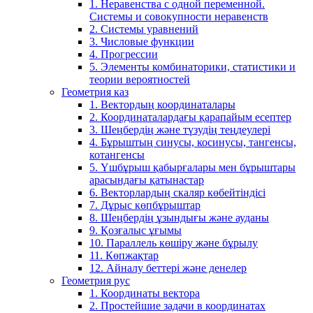
1. Неравенства с одной переменной.
Системы и совокупности неравенств
2. Системы уравнений
3. Числовые функции
4. Прогрессии
5. Элементы комбинаторики, статистики и
теории вероятностей
Геометрия каз
1. Вектордың координаталары
2. Координаталардағы қарапайым есептер
3. Шеңбердің және түзудің теңдеулері
4. Бұрыштың синусы, косинусы, тангенсы,
котангенсы
5. Үшбұрыш қабырғалары мен бұрыштары
арасындағы қатынастар
6. Векторлардың скаляр көбейтіндісі
7. Дұрыс көпбұрыштар
8. Шеңбердің ұзындығы және ауданы
9. Қозғалыс ұғымы
10. Параллель көшіру және бұрылу
11. Көпжақтар
12. Айналу беттері және денелер
Геометрия рус
1. Координаты вектора
2. Простейшие задачи в координатах