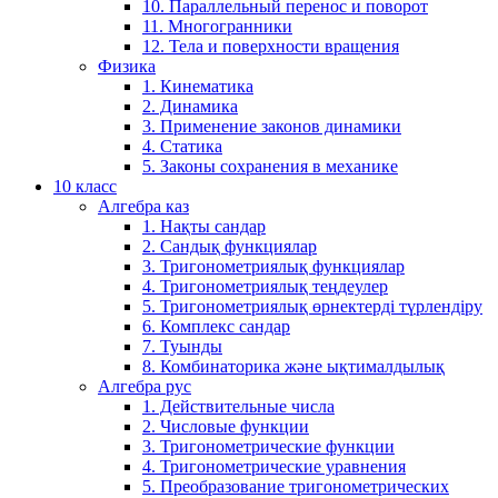
10. Параллельный перенос и поворот
11. Многогранники
12. Тела и поверхности вращения
Физика
1. Кинематика
2. Динамика
3. Применение законов динамики
4. Статика
5. Законы сохранения в механике
10 класс
Алгебра каз
1. Нақты сандар
2. Сандық функциялар
3. Тригонометриялық функциялар
4. Тригонометриялық теңдеулер
5. Тригонометриялық өрнектерді түрлендіру
6. Комплекс сандар
7. Туынды
8. Комбинаторика және ықтималдылық
Алгебра рус
1. Действительные числа
2. Числовые функции
3. Тригонометрические функции
4. Тригонометрические уравнения
5. Преобразование тригонометрических