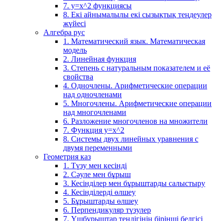
7. у=х^2 функциясы
8. Екі айнымалылы екі сызықтық теңдеулер
жүйесі
Алгебра рус
1. Математический язык. Математическая
модель
2. Линейная функция
3. Степень с натуральным показателем и её
свойства
4. Одночлены. Арифметические операции
над одночленами
5. Многочлены. Арифметические операции
над многочленами
6. Разложение многочленов на множители
7. Функция y=x^2
8. Системы двух линейных уравнения с
двумя переменными
Геометрия каз
1. Түзу мен кесінді
2. Сәуле мен бұрыш
3. Кесінділер мен бұрыштарды салыстыру
4. Кесінділерді өлшеу
5. Бұрыштарды өлшеу
6. Перпендикуляр түзулер
7. Үшбұрыштар теңдігінің бірінші белгісі