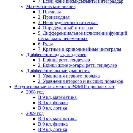
7. Еселі және қисықсызықты интегралдар
Математический анализ
1. Пределы
2. Производная
3. Неопределенный интеграл
4. Определенный интеграл
5. Дифференциальное исчисление функций
нескольких переменных
6. Ряды
7. Кратные и криволинейные интегралы
Дифференциалдық теңдеулер
1. Бірінші ретті теңдеулер
2. Екінші және жоғары ретті теңдеулер
Дифференциальные уравнения
1. Уравнения первого порядка
2. Уравнения второго и высших порядков
Вступительные экзамены в РФМШ прошлых лет
2008 год
В 9 кл, математика
В 9 кл, физика
В 9 кл, логика
2009 год
В 9 кл, математика
В 9 кл, физика
В 9 кл, логика