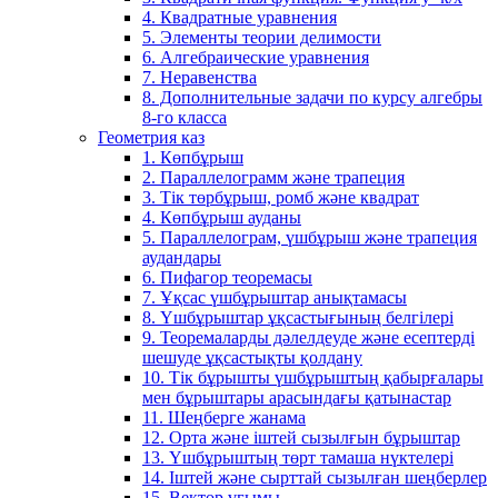
4. Квадратные уравнения
5. Элементы теории делимости
6. Алгебраические уравнения
7. Неравенства
8. Дополнительные задачи по курсу алгебры
8-го класса
Геометрия каз
1. Көпбұрыш
2. Параллелограмм және трапеция
3. Тік төрбұрыш, ромб және квадрат
4. Көпбұрыш ауданы
5. Параллелограм, үшбұрыш және трапеция
аудандары
6. Пифагор теоремасы
7. Ұқсас үшбұрыштар анықтамасы
8. Үшбұрыштар ұқсастығының белгілері
9. Теоремаларды дәлелдеуде және есептерді
шешуде ұқсастықты қолдану
10. Тік бұрышты үшбұрыштың қабырғалары
мен бұрыштары арасындағы қатынастар
11. Шеңберге жанама
12. Орта және іштей сызылғын бұрыштар
13. Үшбұрыштың төрт тамаша нүктелері
14. Іштей және сырттай сызылған шеңберлер
15. Вектор ұғымы