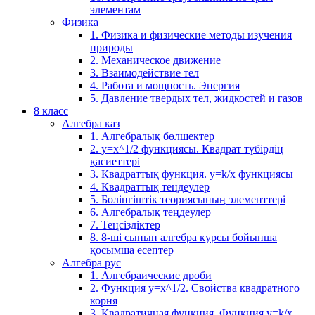
элементам
Физика
1. Физика и физические методы изучения
природы
2. Механическое движение
3. Взаимодействие тел
4. Работа и мощность. Энергия
5. Давление твердых тел, жидкостей и газов
8 класс
Алгебра каз
1. Алгебралық бөлшектер
2. у=х^1/2 функциясы. Квадрат түбірдің
қасиеттері
3. Квадраттық функция. у=k/x функциясы
4. Квадраттық теңдеулер
5. Бөлінгіштік теориясының элементтері
6. Алгебралық теңдеулер
7. Теңсіздіктер
8. 8-ші сынып алгебра курсы бойынша
қосымша есептер
Алгебра рус
1. Алгебраические дроби
2. Функция y=x^1/2. Свойства квадратного
корня
3. Квадратичная функция. Функция у=k/x