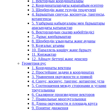
1. Вектордың координаталары
2. Координаталардағы қарапайым есептер
3. Шеңбердің және түзудің теңдеулері
4. Бұрыштың синусы, косинусы, тангенсы,
котангенсы
5. Үшбұрыш қабырғалары мен бұрыштары
арасындағы қатынастар
6. Векторлардың скаляр көбейтіндісі
7. Дұрыс көпбұрыштар
8. Шеңбердің ұзындығы және ауданы
9. Қозғалыс ұғымы
10. Параллель көшіру және бұрылу
11. Көпжақтар
12. Айналу беттері және денелер
Геометрия рус
1. Координаты вектора
2. Простейшие задачи в координатах
3. Уравнения окружности и прямой
4. Синус, косинус, тангенс, котангенс угла
5. Соотношения между сторонами и углами
треугольника
6. Скалярное произведение векторов
7. Правильные многоугольники
8. Длина окружности и площадь круга
9. Понятие движения