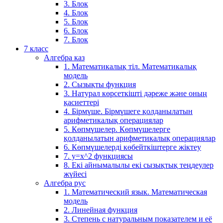
3. Блок
4. Блок
5. Блок
6. Блок
7. Блок
7 класс
Алгебра каз
1. Математикалық тіл. Математикалық
модель
2. Сызықты функция
3. Натурал көрсеткішті дәреже және оның
қасиеттері
4. Бірмүше. Бірмүшеге қолданылатын
арифметикалық операциялар
5. Көпмүшелер. Көпмүшелерге
қолданылатын арифметикалық операциялар
6. Көпмүшелерді көбейткіштерге жіктеу
7. у=х^2 функциясы
8. Екі айнымалылы екі сызықтық теңдеулер
жүйесі
Алгебра рус
1. Математический язык. Математическая
модель
2. Линейная функция
3. Степень с натуральным показателем и её