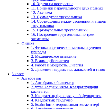
10. Задачи на построение
11. Признаки параллельности двух прямых
12. Аксиома
13. Сумма углов треугольника
14. Соотношения между сторонами и углами
треугольника
15. Прямоугольные треугольники
16. Построение треугольника по трем
элементам
Физика
1. Физика и физические методы изучения
природы
2. Механическое движение
3. Взаимодействие тел
4. Работа и мощность. Энергия
5. Давление твердых тел, жидкостей и газов
8 класс
Алгебра каз
1. Алгебралық бөлшектер
2. у=х^1/2 функциясы. Квадрат түбірдің
қасиеттері
3. Квадраттық функция. у=k/x функциясы
4. Квадраттық теңдеулер
5. Бөлінгіштік теориясының элементтері
6. Алгебралық теңдеулер