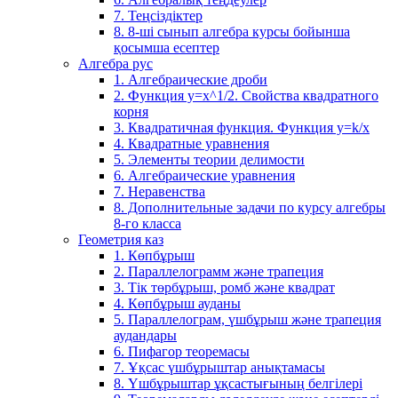
7. Теңсіздіктер
8. 8-ші сынып алгебра курсы бойынша
қосымша есептер
Алгебра рус
1. Алгебраические дроби
2. Функция y=x^1/2. Свойства квадратного
корня
3. Квадратичная функция. Функция у=k/x
4. Квадратные уравнения
5. Элементы теории делимости
6. Алгебраические уравнения
7. Неравенства
8. Дополнительные задачи по курсу алгебры
8-го класса
Геометрия каз
1. Көпбұрыш
2. Параллелограмм және трапеция
3. Тік төрбұрыш, ромб және квадрат
4. Көпбұрыш ауданы
5. Параллелограм, үшбұрыш және трапеция
аудандары
6. Пифагор теоремасы
7. Ұқсас үшбұрыштар анықтамасы
8. Үшбұрыштар ұқсастығының белгілері