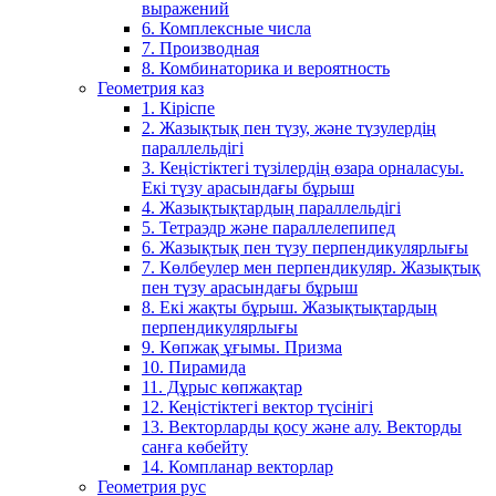
выражений
6. Комплексные числа
7. Производная
8. Комбинаторика и вероятность
Геометрия каз
1. Кіріспе
2. Жазықтық пен түзу, және түзулердің
параллельдігі
3. Кеңістіктегі түзілердің өзара орналасуы.
Екі түзу арасындағы бұрыш
4. Жазықтықтардың параллельдігі
5. Тетраэдр және параллелепипед
6. Жазықтық пен түзу перпендикулярлығы
7. Көлбеулер мен перпендикуляр. Жазықтық
пен түзу арасындағы бұрыш
8. Екі жақты бұрыш. Жазықтықтардың
перпендикулярлығы
9. Көпжақ ұғымы. Призма
10. Пирамида
11. Дұрыс көпжақтар
12. Кеңістіктегі вектор түсінігі
13. Векторларды қосу және алу. Векторды
санға көбейту
14. Компланар векторлар
Геометрия рус