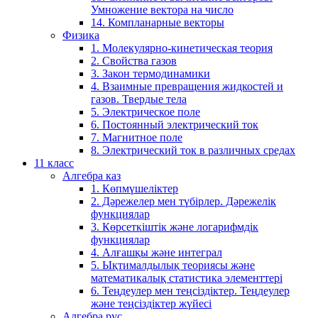
Умножение вектора на число
14. Компланарные векторы
Физика
1. Молекулярно-кинетическая теория
2. Свойства газов
3. Закон термодинамики
4. Взаимные превращения жидкостей и
газов. Твердые тела
5. Электрическое поле
6. Постоянный электрический ток
7. Магнитное поле
8. Электрический ток в различных средах
11 класс
Алгебра каз
1. Көпмүшеліктер
2. Дәрежелер мен түбірлер. Дәрежелік
функциялар
3. Көрсеткіштік және логарифмдік
функциялар
4. Алғашқы және интеграл
5. Ықтималдылық теориясы және
математикалық статистика элементтері
6. Теңдеулер мен теңсіздіктер. Теңдеулер
және теңсіздіктер жүйесі
Алгебра рус