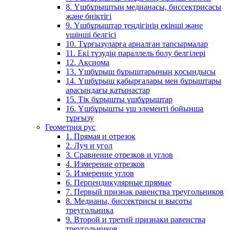
8. Үшбұрыштың медианасы, биссектрисасы
және биіктігі
9. Үшбұрыштар теңдігінің екінші және
үшінші белгісі
10. Тұрғызуларға арналған тапсырмалар
11. Екі түзудің параллель болу белгілері
12. Аксиома
13. Үшбұрыш бұрыштарының қосындысы
14. Үшбұрыш қабырғалары мен бұрыштары
арасындағы қатынастар
15. Тік бұрышты үшбұрыштар
16. Үшбұрышты үш элементі бойынша
тұрғызу
Геометрия рус
1. Прямая и отрезок
2. Луч и угол
3. Сравнение отрезков и углов
4. Измерение отрезков
5. Измерение углов
6. Перпендикулярные прямые
7. Первый признак равенства треугольников
8. Медианы, биссектрисы и высоты
треугольника
9. Второй и третий признаки равенства
треугольников