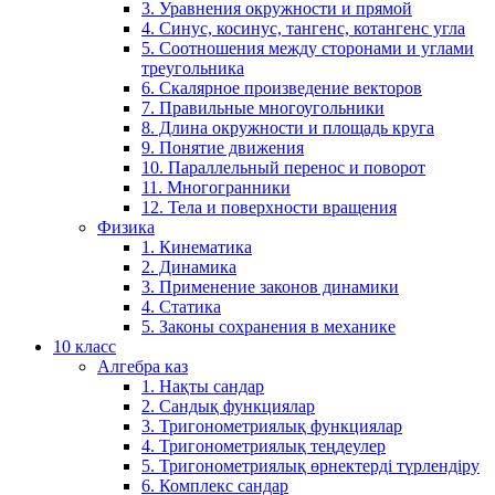
3. Уравнения окружности и прямой
4. Синус, косинус, тангенс, котангенс угла
5. Соотношения между сторонами и углами
треугольника
6. Скалярное произведение векторов
7. Правильные многоугольники
8. Длина окружности и площадь круга
9. Понятие движения
10. Параллельный перенос и поворот
11. Многогранники
12. Тела и поверхности вращения
Физика
1. Кинематика
2. Динамика
3. Применение законов динамики
4. Статика
5. Законы сохранения в механике
10 класс
Алгебра каз
1. Нақты сандар
2. Сандық функциялар
3. Тригонометриялық функциялар
4. Тригонометриялық теңдеулер
5. Тригонометриялық өрнектерді түрлендіру
6. Комплекс сандар