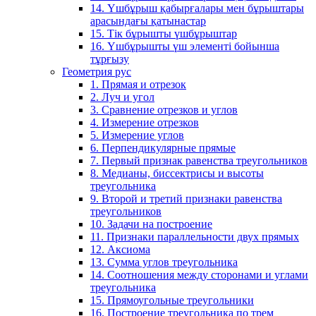
14. Үшбұрыш қабырғалары мен бұрыштары
арасындағы қатынастар
15. Тік бұрышты үшбұрыштар
16. Үшбұрышты үш элементі бойынша
тұрғызу
Геометрия рус
1. Прямая и отрезок
2. Луч и угол
3. Сравнение отрезков и углов
4. Измерение отрезков
5. Измерение углов
6. Перпендикулярные прямые
7. Первый признак равенства треугольников
8. Медианы, биссектрисы и высоты
треугольника
9. Второй и третий признаки равенства
треугольников
10. Задачи на построение
11. Признаки параллельности двух прямых
12. Аксиома
13. Сумма углов треугольника
14. Соотношения между сторонами и углами
треугольника
15. Прямоугольные треугольники
16. Построение треугольника по трем