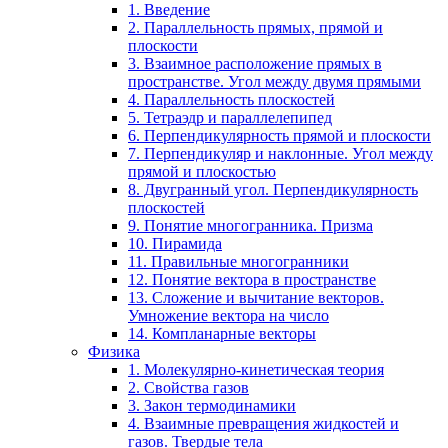
1. Введение
2. Параллельность прямых, прямой и
плоскости
3. Взаимное расположение прямых в
пространстве. Угол между двумя прямыми
4. Параллельность плоскостей
5. Тетраэдр и параллелепипед
6. Перпендикулярность прямой и плоскости
7. Перпендикуляр и наклонные. Угол между
прямой и плоскостью
8. Двугранный угол. Перпендикулярность
плоскостей
9. Понятие многогранника. Призма
10. Пирамида
11. Правильные многогранники
12. Понятие вектора в пространстве
13. Сложение и вычитание векторов.
Умножение вектора на число
14. Компланарные векторы
Физика
1. Молекулярно-кинетическая теория
2. Свойства газов
3. Закон термодинамики
4. Взаимные превращения жидкостей и
газов. Твердые тела