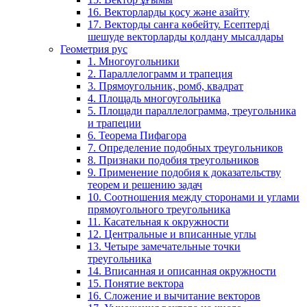
16. Векторларды қосу және азайту
17. Векторды санға көбейту. Есептерді
шешуде векторларды қолдану мысалдары
Геометрия рус
1. Многоугольники
2. Параллелограмм и трапеция
3. Прямоугольник, ромб, квадрат
4. Площадь многоугольника
5. Площади параллелограмма, треугольника
и трапеции
6. Теорема Пифагора
7. Определение подобных треугольников
8. Признаки подобия треугольников
9. Применение подобия к доказательству
теорем и решению задач
10. Соотношения между сторонами и углами
прямоугольного треугольника
11. Касательная к окружности
12. Центральные и вписанные углы
13. Четыре замечательные точки
треугольника
14. Вписанная и описанная окружности
15. Понятие вектора
16. Сложение и вычитание векторов