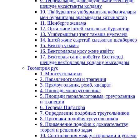
9. Теоремаларды дәлелдеуде және есептерді
шешуде ұқсастықты қолдану
10. Тік бұрышты үшбұрыштың қабырғалары
мен бұрыштары арасындағы қатынастар
11. Шеңберге жанама
12. Орта және іштей сызылғын бұрыштар
13. Үшбұрыштың төрт тамаша нүктелері
14. Іштей және сырттай сызылған шеңберлер
15. Вектор ұғымы
16. Векторларды қосу және азайту
17. Векторды санға көбейту. Есептерді
шешуде векторларды қолдану мысалдары
Геометрия рус
1. Многоугольники
2. Параллелограмм и трапеция
3. Прямоугольник, ромб, квадрат
4. Площадь многоугольника
5. Площади параллелограмма, треугольника
и трапеции
6. Теорема Пифагора
7. Определение подобных треугольников
8. Признаки подобия треугольников
9. Применение подобия к доказательству
теорем и решению задач
10. Соотношения между сторонами и углами