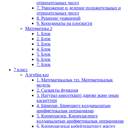
отрицательных чисел
7. Умножение и деление положительных и
отрицательных чисел
8. Решение уравнений
9. Координаты на плоскости
Математика 2
1. Блок
2. Блок
3. Блок
4. Блок
5. Блок
6. Блок
7. Блок
7 класс
Алгебра каз
1. Математикалық тіл. Математикалық
модель
2. Сызықты функция
3. Натурал көрсеткішті дәреже және оның
қасиеттері
4. Бірмүше. Бірмүшеге қолданылатын
арифметикалық операциялар
5. Көпмүшелер. Көпмүшелерге
қолданылатын арифметикалық операциялар
6. Көпмүшелерді көбейткіштерге жіктеу