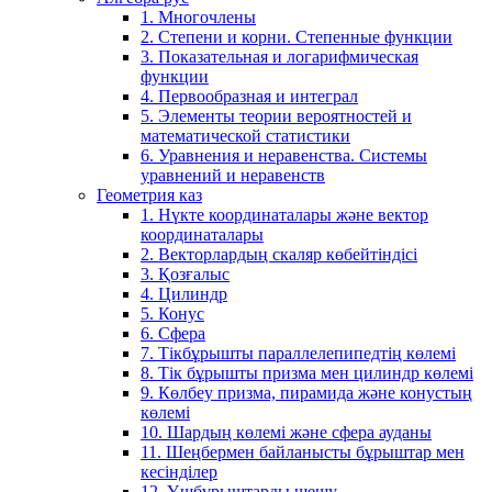
1. Многочлены
2. Степени и корни. Степенные функции
3. Показательная и логарифмическая
функции
4. Первообразная и интеграл
5. Элементы теории вероятностей и
математической статистики
6. Уравнения и неравенства. Системы
уравнений и неравенств
Геометрия каз
1. Нүкте координаталары және вектор
координаталары
2. Векторлардың скаляр көбейтіндісі
3. Қозғалыс
4. Цилиндр
5. Конус
6. Сфера
7. Тікбұрышты параллелепипедтің көлемі
8. Тік бұрышты призма мен цилиндр көлемі
9. Көлбеу призма, пирамида және конустың
көлемі
10. Шардың көлемі және сфера ауданы
11. Шеңбермен байланысты бұрыштар мен
кесінділер
12. Үшбұрыштарды шешу