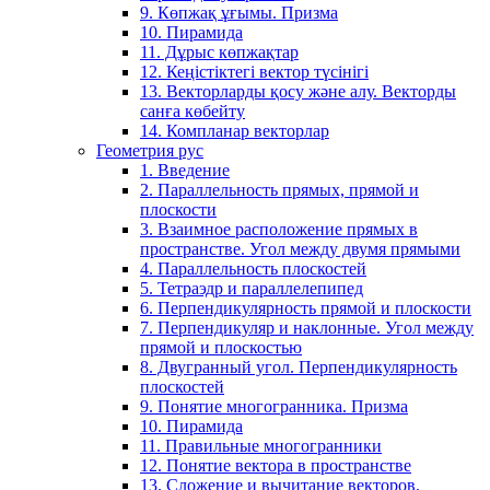
9. Көпжақ ұғымы. Призма
10. Пирамида
11. Дұрыс көпжақтар
12. Кеңістіктегі вектор түсінігі
13. Векторларды қосу және алу. Векторды
санға көбейту
14. Компланар векторлар
Геометрия рус
1. Введение
2. Параллельность прямых, прямой и
плоскости
3. Взаимное расположение прямых в
пространстве. Угол между двумя прямыми
4. Параллельность плоскостей
5. Тетраэдр и параллелепипед
6. Перпендикулярность прямой и плоскости
7. Перпендикуляр и наклонные. Угол между
прямой и плоскостью
8. Двугранный угол. Перпендикулярность
плоскостей
9. Понятие многогранника. Призма
10. Пирамида
11. Правильные многогранники
12. Понятие вектора в пространстве
13. Сложение и вычитание векторов.