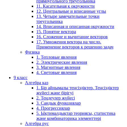
прямоугольного треугольника
11. Касательная к окружности
12. Центральные и вписанные углы
13. Четыре замечательные точки
треугольника
14. Вписанная и описанная окружности
15. Понятие вектора
16. Сложение и вычитание векторов
17. Умножения вектора на число.
Применение векторов к решению задач
Физика
1. Тепловые явления
2. Электрические явления
3. Магнитные явления
4. Световые явления
9 класс
Алгебра каз
1. Бір айнымалы теңсіздіктер. Теңсіздіктер
жүйесі және бірігуі
2. Теңдеулер жүйесі
3. Сандық функциялар
4. Прогрессиялар
5. Ықтималдықтар теориясы, статистика
және комбинаторика элементтері
Алгебра рус