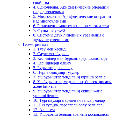
свойства
4. Одночлены. Арифметические операции
над одночленами
5. Многочлены. Арифметические операции
над многочленами
6. Разложение многочленов на множители
7. Функция y=x^2
8. Системы двух линейных уравнения с
двумя переменными
Геометрия каз
1. Түзу мен кесінді
2. Сәуле мен бұрыш
3. Кесінділер мен бұрыштарды салыстыру
4. Кесінділерді өлшеу
5. Бұрыштарды өлшеу
6. Перпендикуляр түзулер
7. Үшбұрыштар теңдігінің бірінші белгісі
8. Үшбұрыштың медианасы, биссектрисасы
және биіктігі
9. Үшбұрыштар теңдігінің екінші және
үшінші белгісі
10. Тұрғызуларға арналған тапсырмалар
11. Екі түзудің параллель болу белгілері
12. Аксиома
13. Үшбұрыш бұрыштарының қосындысы