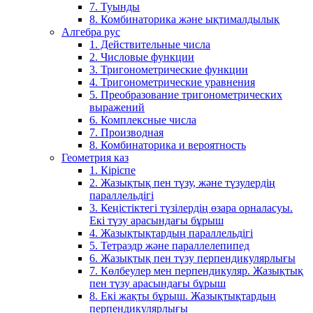
7. Туынды
8. Комбинаторика және ықтималдылық
Алгебра рус
1. Действительные числа
2. Числовые функции
3. Тригонометрические функции
4. Тригонометрические уравнения
5. Преобразование тригонометрических
выражений
6. Комплексные числа
7. Производная
8. Комбинаторика и вероятность
Геометрия каз
1. Кіріспе
2. Жазықтық пен түзу, және түзулердің
параллельдігі
3. Кеңістіктегі түзілердің өзара орналасуы.
Екі түзу арасындағы бұрыш
4. Жазықтықтардың параллельдігі
5. Тетраэдр және параллелепипед
6. Жазықтық пен түзу перпендикулярлығы
7. Көлбеулер мен перпендикуляр. Жазықтық
пен түзу арасындағы бұрыш
8. Екі жақты бұрыш. Жазықтықтардың
перпендикулярлығы