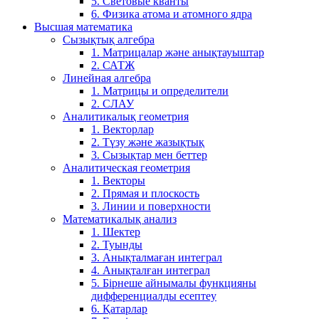
5. Световые кванты
6. Физика атома и атомного ядра
Высшая математика
Сызықтық алгебра
1. Матрицалар және анықтауыштар
2. САТЖ
Линейная алгебра
1. Матрицы и определители
2. СЛАУ
Аналитикалық геометрия
1. Векторлар
2. Түзу және жазықтық
3. Сызықтар мен беттер
Аналитическая геометрия
1. Векторы
2. Прямая и плоскость
3. Линии и поверхности
Математикалық анализ
1. Шектер
2. Туынды
3. Анықталмаған интеграл
4. Анықталған интеграл
5. Бірнеше айнымалы функцияны
дифференциалды есептеу
6. Қатарлар