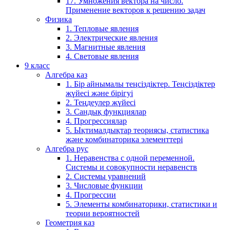
17. Умножения вектора на число.
Применение векторов к решению задач
Физика
1. Тепловые явления
2. Электрические явления
3. Магнитные явления
4. Световые явления
9 класс
Алгебра каз
1. Бір айнымалы теңсіздіктер. Теңсіздіктер
жүйесі және бірігуі
2. Теңдеулер жүйесі
3. Сандық функциялар
4. Прогрессиялар
5. Ықтималдықтар теориясы, статистика
және комбинаторика элементтері
Алгебра рус
1. Неравенства с одной переменной.
Системы и совокупности неравенств
2. Системы уравнений
3. Числовые функции
4. Прогрессии
5. Элементы комбинаторики, статистики и
теории вероятностей
Геометрия каз