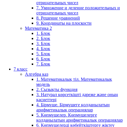
отрицательных чисел
7. Умножение и деление положительных и
отрицательных чисел
8. Решение уравнений
9. Координаты на плоскости
Математика 2
1. Блок
2. Блок
3. Блок
4. Блок
5. Блок
6. Блок
7. Блок
7 класс
Алгебра каз
1. Математикалық тіл. Математикалық
модель
2. Сызықты функция
3. Натурал көрсеткішті дәреже және оның
қасиеттері
4. Бірмүше. Бірмүшеге қолданылатын
арифметикалық операциялар
5. Көпмүшелер. Көпмүшелерге
қолданылатын арифметикалық операциялар
6. Көпмүшелерді көбейткіштерге жіктеу