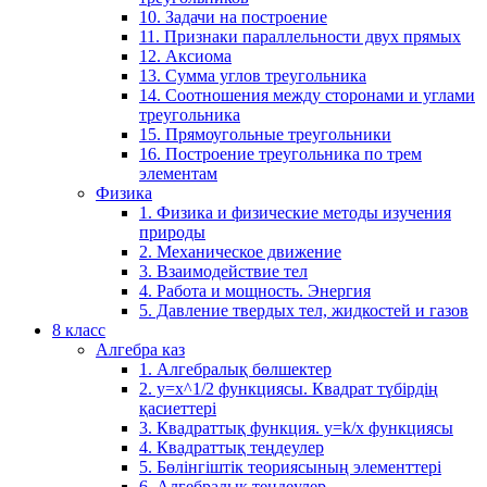
10. Задачи на построение
11. Признаки параллельности двух прямых
12. Аксиома
13. Сумма углов треугольника
14. Соотношения между сторонами и углами
треугольника
15. Прямоугольные треугольники
16. Построение треугольника по трем
элементам
Физика
1. Физика и физические методы изучения
природы
2. Механическое движение
3. Взаимодействие тел
4. Работа и мощность. Энергия
5. Давление твердых тел, жидкостей и газов
8 класс
Алгебра каз
1. Алгебралық бөлшектер
2. у=х^1/2 функциясы. Квадрат түбірдің
қасиеттері
3. Квадраттық функция. у=k/x функциясы
4. Квадраттық теңдеулер
5. Бөлінгіштік теориясының элементтері
6. Алгебралық теңдеулер