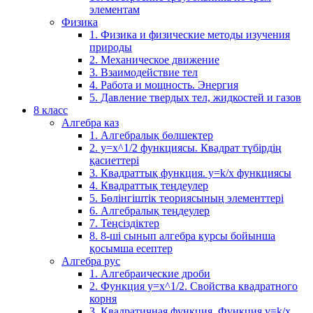
элементам
Физика
1. Физика и физические методы изучения
природы
2. Механическое движение
3. Взаимодействие тел
4. Работа и мощность. Энергия
5. Давление твердых тел, жидкостей и газов
8 класс
Алгебра каз
1. Алгебралық бөлшектер
2. у=х^1/2 функциясы. Квадрат түбірдің
қасиеттері
3. Квадраттық функция. у=k/x функциясы
4. Квадраттық теңдеулер
5. Бөлінгіштік теориясының элементтері
6. Алгебралық теңдеулер
7. Теңсіздіктер
8. 8-ші сынып алгебра курсы бойынша
қосымша есептер
Алгебра рус
1. Алгебраические дроби
2. Функция y=x^1/2. Свойства квадратного
корня
3. Квадратичная функция. Функция у=k/x