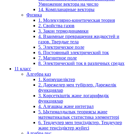
Умножение вектора на число
14. Компланарные векторы
Физика
1. Молекулярно-кинетическая теория
2. Свойства газов
3. Закон термодинамики
4. Взаимные превращения жидкостей и
газов. Твердые тела
5. Электрическое поле
6. Постоянный электрический ток
7. Магнитное поле
8. Электрический ток в различных средах
11 класс
Алгебра каз
1. Көпмүшеліктер
2. Дәрежелер мен түбірлер. Дәрежелік
функциялар
3. Көрсеткіштік және логарифмдік
функциялар
4. Алғашқы және интеграл
5. Ықтималдылық теориясы және
математикалық статистика элементтері
6. Теңдеулер мен теңсіздіктер. Теңдеулер
және теңсіздіктер жүйесі
Алгебра рус