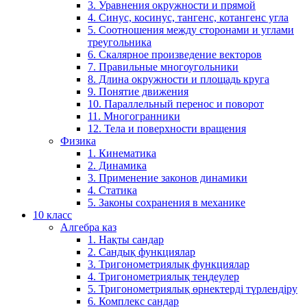
3. Уравнения окружности и прямой
4. Синус, косинус, тангенс, котангенс угла
5. Соотношения между сторонами и углами
треугольника
6. Скалярное произведение векторов
7. Правильные многоугольники
8. Длина окружности и площадь круга
9. Понятие движения
10. Параллельный перенос и поворот
11. Многогранники
12. Тела и поверхности вращения
Физика
1. Кинематика
2. Динамика
3. Применение законов динамики
4. Статика
5. Законы сохранения в механике
10 класс
Алгебра каз
1. Нақты сандар
2. Сандық функциялар
3. Тригонометриялық функциялар
4. Тригонометриялық теңдеулер
5. Тригонометриялық өрнектерді түрлендіру
6. Комплекс сандар