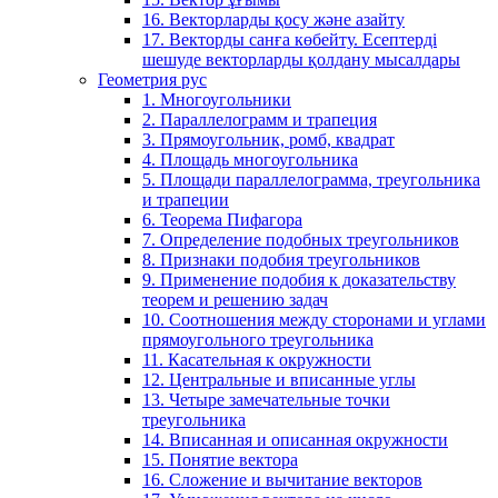
16. Векторларды қосу және азайту
17. Векторды санға көбейту. Есептерді
шешуде векторларды қолдану мысалдары
Геометрия рус
1. Многоугольники
2. Параллелограмм и трапеция
3. Прямоугольник, ромб, квадрат
4. Площадь многоугольника
5. Площади параллелограмма, треугольника
и трапеции
6. Теорема Пифагора
7. Определение подобных треугольников
8. Признаки подобия треугольников
9. Применение подобия к доказательству
теорем и решению задач
10. Соотношения между сторонами и углами
прямоугольного треугольника
11. Касательная к окружности
12. Центральные и вписанные углы
13. Четыре замечательные точки
треугольника
14. Вписанная и описанная окружности
15. Понятие вектора
16. Сложение и вычитание векторов