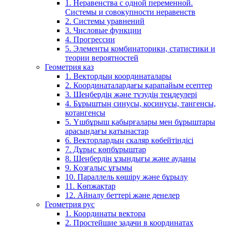
1. Неравенства с одной переменной.
Системы и совокупности неравенств
2. Системы уравнений
3. Числовые функции
4. Прогрессии
5. Элементы комбинаторики, статистики и
теории вероятностей
Геометрия каз
1. Вектордың координаталары
2. Координаталардағы қарапайым есептер
3. Шеңбердің және түзудің теңдеулері
4. Бұрыштың синусы, косинусы, тангенсы,
котангенсы
5. Үшбұрыш қабырғалары мен бұрыштары
арасындағы қатынастар
6. Векторлардың скаляр көбейтіндісі
7. Дұрыс көпбұрыштар
8. Шеңбердің ұзындығы және ауданы
9. Қозғалыс ұғымы
10. Параллель көшіру және бұрылу
11. Көпжақтар
12. Айналу беттері және денелер
Геометрия рус
1. Координаты вектора
2. Простейшие задачи в координатах