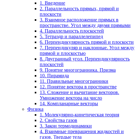
1. Введение
2. Параллельность прямых, прямой и
плоскости
3. Взаимное расположение прямых в
пространстве. Угол между двумя прямыми
4. Параллельность плоскостей
5. Тетраэдр и параллелепипед
6. Перпендикулярность прямой и плоскости
7. Перпендикуляр и наклонные. Угол между
прямой и плоскостью
8. Двугранный угол. Перпендикулярность
плоскостей
9. Понятие многогранника. Призма
10. Пирамида
11. Правильные многогранники
12. Понятие вектора в пространстве
13. Сложение и вычитание векторов.
Умножение вектора на число
14. Компланарные векторы
Физика
1. Молекулярно-кинетическая теория
2. Свойства газов
3. Закон термодинамики
4. Взаимные превращения жидкостей и
газов. Твердые тела