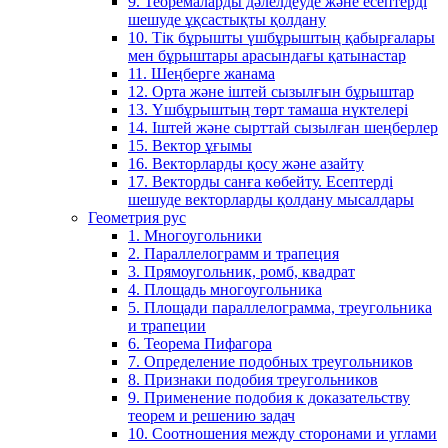
9. Теоремаларды дәлелдеуде және есептерді
шешуде ұқсастықты қолдану
10. Тік бұрышты үшбұрыштың қабырғалары
мен бұрыштары арасындағы қатынастар
11. Шеңберге жанама
12. Орта және іштей сызылғын бұрыштар
13. Үшбұрыштың төрт тамаша нүктелері
14. Іштей және сырттай сызылған шеңберлер
15. Вектор ұғымы
16. Векторларды қосу және азайту
17. Векторды санға көбейту. Есептерді
шешуде векторларды қолдану мысалдары
Геометрия рус
1. Многоугольники
2. Параллелограмм и трапеция
3. Прямоугольник, ромб, квадрат
4. Площадь многоугольника
5. Площади параллелограмма, треугольника
и трапеции
6. Теорема Пифагора
7. Определение подобных треугольников
8. Признаки подобия треугольников
9. Применение подобия к доказательству
теорем и решению задач
10. Соотношения между сторонами и углами