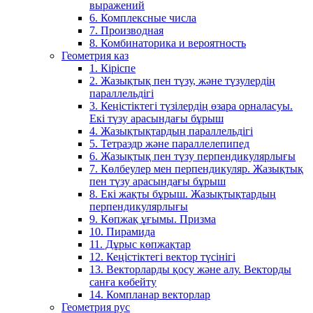
выражений
6. Комплексные числа
7. Производная
8. Комбинаторика и вероятность
Геометрия каз
1. Кіріспе
2. Жазықтық пен түзу, және түзулердің
параллельдігі
3. Кеңістіктегі түзілердің өзара орналасуы.
Екі түзу арасындағы бұрыш
4. Жазықтықтардың параллельдігі
5. Тетраэдр және параллелепипед
6. Жазықтық пен түзу перпендикулярлығы
7. Көлбеулер мен перпендикуляр. Жазықтық
пен түзу арасындағы бұрыш
8. Екі жақты бұрыш. Жазықтықтардың
перпендикулярлығы
9. Көпжақ ұғымы. Призма
10. Пирамида
11. Дұрыс көпжақтар
12. Кеңістіктегі вектор түсінігі
13. Векторларды қосу және алу. Векторды
санға көбейту
14. Компланар векторлар
Геометрия рус