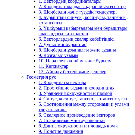
1. Вектордың координаталары
2. Координаталардағы қарапайым есептер
3. Шеңбердің және түзудің теңдеулері
4. Бұрыштың синусы, косинусы, тангенсы,
котангенсы
5. Үшбұрыш қабырғалары мен бұрыштары
арасындағы қатынастар
6. Векторлардың скаляр көбейтіндісі
7. Дұрыс көпбұрыштар
8. Шеңбердің ұзындығы және ауданы
9. Қозғалыс ұғымы
10. Параллель көшіру және бұрылу
11. Көпжақтар
12. Айналу беттері және денелер
Геометрия рус
1. Координаты вектора
2. Простейшие задачи в координатах
3. Уравнения окружности и прямой
4. Синус, косинус, тангенс, котангенс угла
5. Соотношения между сторонами и углами
треугольника
6. Скалярное произведение векторов
7. Правильные многоугольники
8. Длина окружности и площадь круга
9. Понятие движения