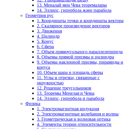
13. Меналай мен Чева теоремалары
14. Эллипс, гипербола және парабола
Геометрия рус
1. Координаты точки и координаты вектора
2. Скалярное произведение векторов
3. Движения
4. Цилиндр
5. Конус
6. Сфера
7. Объем прямоугольного параллелепипеда
8. Объемы прямой призмы и цилиндра
9. Объемы наклонной призмы, пирамиды и
конуса
10. Объем шара и площадь сферы
11. Углы и отрезки, связанные с
окружностью
12. Решение треугольников
13. Теоремы Менелая и Чевы
14. Эллипс, гипербола и парабола
Физика
1. Электромагнитная индукция
2. Электромагнитные колебания и волны
3. Геометрическая и волновая оптика
4. Элементы теории относительности