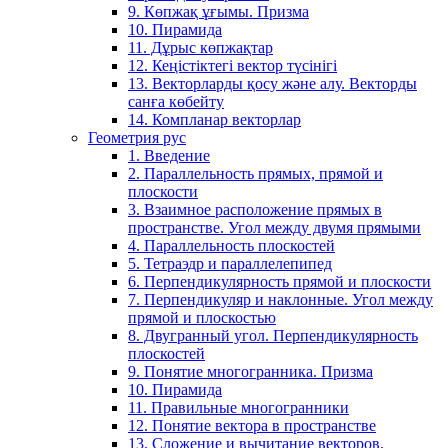
9. Көпжақ ұғымы. Призма
10. Пирамида
11. Дұрыс көпжақтар
12. Кеңістіктегі вектор түсінігі
13. Векторларды қосу және алу. Векторды
санға көбейту
14. Компланар векторлар
Геометрия рус
1. Введение
2. Параллельность прямых, прямой и
плоскости
3. Взаимное расположение прямых в
пространстве. Угол между двумя прямыми
4. Параллельность плоскостей
5. Тетраэдр и параллелепипед
6. Перпендикулярность прямой и плоскости
7. Перпендикуляр и наклонные. Угол между
прямой и плоскостью
8. Двугранный угол. Перпендикулярность
плоскостей
9. Понятие многогранника. Призма
10. Пирамида
11. Правильные многогранники
12. Понятие вектора в пространстве
13. Сложение и вычитание векторов.