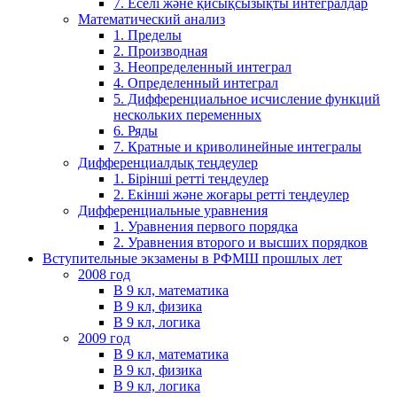
7. Еселі және қисықсызықты интегралдар
Математический анализ
1. Пределы
2. Производная
3. Неопределенный интеграл
4. Определенный интеграл
5. Дифференциальное исчисление функций
нескольких переменных
6. Ряды
7. Кратные и криволинейные интегралы
Дифференциалдық теңдеулер
1. Бірінші ретті теңдеулер
2. Екінші және жоғары ретті теңдеулер
Дифференциальные уравнения
1. Уравнения первого порядка
2. Уравнения второго и высших порядков
Вступительные экзамены в РФМШ прошлых лет
2008 год
В 9 кл, математика
В 9 кл, физика
В 9 кл, логика
2009 год
В 9 кл, математика
В 9 кл, физика
В 9 кл, логика