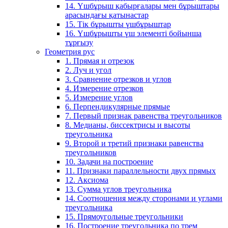
14. Үшбұрыш қабырғалары мен бұрыштары
арасындағы қатынастар
15. Тік бұрышты үшбұрыштар
16. Үшбұрышты үш элементі бойынша
тұрғызу
Геометрия рус
1. Прямая и отрезок
2. Луч и угол
3. Сравнение отрезков и углов
4. Измерение отрезков
5. Измерение углов
6. Перпендикулярные прямые
7. Первый признак равенства треугольников
8. Медианы, биссектрисы и высоты
треугольника
9. Второй и третий признаки равенства
треугольников
10. Задачи на построение
11. Признаки параллельности двух прямых
12. Аксиома
13. Сумма углов треугольника
14. Соотношения между сторонами и углами
треугольника
15. Прямоугольные треугольники
16. Построение треугольника по трем