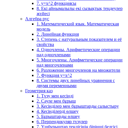
7. у=х^2 функциясы
8. Екі айнымалылы екі сызықтық теңдеулер
жүйесі
Алгебра рус
1. Математический язык. Математическая
модель
2. Линейная функция
3. Степень с натуральным показателем и её
свойства
4. Одночлены. Арифметические операции
над одночленами
5. Многочлены. Арифметические операции
над многочленами
6. Разложение многочленов на множители
7. Функция y=x^2
8. Системы двух линейных уравнения с
двумя переменными
Геометрия каз
1. Түзу мен кесінді
2. Сәуле мен бұрыш
3. Кесінділер мен бұрыштарды салыстыру
4. Кесінділерді өлшеу
5. Бұрыштарды өлшеу
6. Перпендикуляр түзулер
7. Үшбұрыштар теңдігінің бірінші белгісі