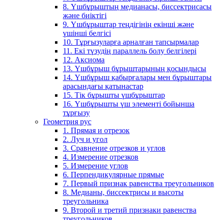
8. Үшбұрыштың медианасы, биссектрисасы
және биіктігі
9. Үшбұрыштар теңдігінің екінші және
үшінші белгісі
10. Тұрғызуларға арналған тапсырмалар
11. Екі түзудің параллель болу белгілері
12. Аксиома
13. Үшбұрыш бұрыштарының қосындысы
14. Үшбұрыш қабырғалары мен бұрыштары
арасындағы қатынастар
15. Тік бұрышты үшбұрыштар
16. Үшбұрышты үш элементі бойынша
тұрғызу
Геометрия рус
1. Прямая и отрезок
2. Луч и угол
3. Сравнение отрезков и углов
4. Измерение отрезков
5. Измерение углов
6. Перпендикулярные прямые
7. Первый признак равенства треугольников
8. Медианы, биссектрисы и высоты
треугольника
9. Второй и третий признаки равенства
треугольников