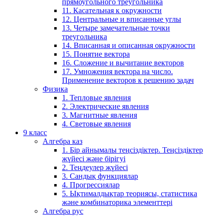
прямоугольного треугольника
11. Касательная к окружности
12. Центральные и вписанные углы
13. Четыре замечательные точки
треугольника
14. Вписанная и описанная окружности
15. Понятие вектора
16. Сложение и вычитание векторов
17. Умножения вектора на число.
Применение векторов к решению задач
Физика
1. Тепловые явления
2. Электрические явления
3. Магнитные явления
4. Световые явления
9 класс
Алгебра каз
1. Бір айнымалы теңсіздіктер. Теңсіздіктер
жүйесі және бірігуі
2. Теңдеулер жүйесі
3. Сандық функциялар
4. Прогрессиялар
5. Ықтималдықтар теориясы, статистика
және комбинаторика элементтері
Алгебра рус