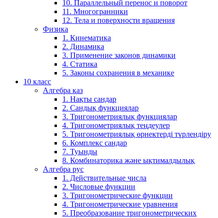
10. Параллельный перенос и поворот
11. Многогранники
12. Тела и поверхности вращения
Физика
1. Кинематика
2. Динамика
3. Применение законов динамики
4. Статика
5. Законы сохранения в механике
10 класс
Алгебра каз
1. Нақты сандар
2. Сандық функциялар
3. Тригонометриялық функциялар
4. Тригонометриялық теңдеулер
5. Тригонометриялық өрнектерді түрлендіру
6. Комплекс сандар
7. Туынды
8. Комбинаторика және ықтималдылық
Алгебра рус
1. Действительные числа
2. Числовые функции
3. Тригонометрические функции
4. Тригонометрические уравнения
5. Преобразование тригонометрических