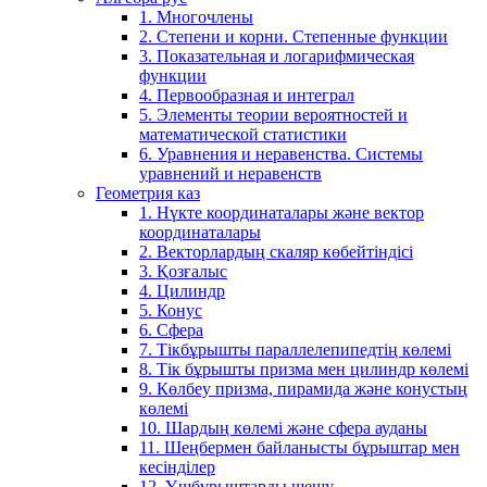
1. Многочлены
2. Степени и корни. Степенные функции
3. Показательная и логарифмическая
функции
4. Первообразная и интеграл
5. Элементы теории вероятностей и
математической статистики
6. Уравнения и неравенства. Системы
уравнений и неравенств
Геометрия каз
1. Нүкте координаталары және вектор
координаталары
2. Векторлардың скаляр көбейтіндісі
3. Қозғалыс
4. Цилиндр
5. Конус
6. Сфера
7. Тікбұрышты параллелепипедтің көлемі
8. Тік бұрышты призма мен цилиндр көлемі
9. Көлбеу призма, пирамида және конустың
көлемі
10. Шардың көлемі және сфера ауданы
11. Шеңбермен байланысты бұрыштар мен
кесінділер
12. Үшбұрыштарды шешу