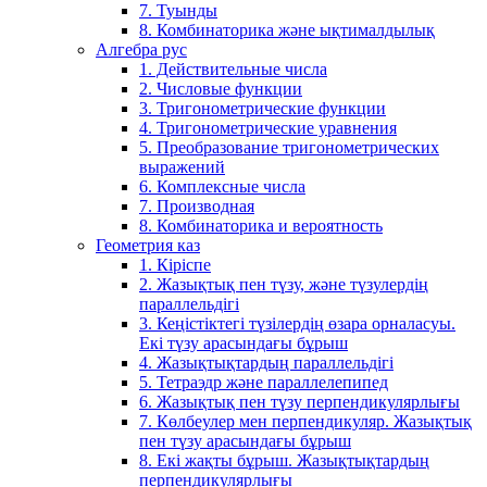
7. Туынды
8. Комбинаторика және ықтималдылық
Алгебра рус
1. Действительные числа
2. Числовые функции
3. Тригонометрические функции
4. Тригонометрические уравнения
5. Преобразование тригонометрических
выражений
6. Комплексные числа
7. Производная
8. Комбинаторика и вероятность
Геометрия каз
1. Кіріспе
2. Жазықтық пен түзу, және түзулердің
параллельдігі
3. Кеңістіктегі түзілердің өзара орналасуы.
Екі түзу арасындағы бұрыш
4. Жазықтықтардың параллельдігі
5. Тетраэдр және параллелепипед
6. Жазықтық пен түзу перпендикулярлығы
7. Көлбеулер мен перпендикуляр. Жазықтық
пен түзу арасындағы бұрыш
8. Екі жақты бұрыш. Жазықтықтардың
перпендикулярлығы