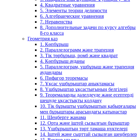
4. Квадратные уравнения
5. Элементы теории делимости
6. Алгебраические уравнения
7. Неравенства
8. Дополнительные задачи по курсу алгебры
8-го класса
Геометрия каз
1. Көпбұрыш
2. Параллелограмм және трапеция
3. Тік төрбұрыш, ромб және квадрат
4. Көпбұрыш ауданы
5. Параллелограм, үшбұрыш және трапеция
аудандары
6. Пифагор теоремасы
7. Ұқсас үшбұрыштар анықтамасы
8. Үшбұрыштар ұқсастығының белгілері
9. Теоремаларды дәлелдеуде және есептерді
шешуде ұқсастықты қолдану
10. Тік бұрышты үшбұрыштың қабырғалары
мен бұрыштары арасындағы қатынастар
11. Шеңберге жанама
12. Орта және іштей сызылғын бұрыштар
13. Үшбұрыштың төрт тамаша нүктелері
14. Іштей және сырттай сызылған шеңберлер
15. Вектор ұғымы