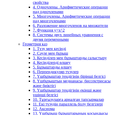
свойства
4. Одночлены. Арифметические операции
над одночленами
5. Многочлены. Арифметические операции
над многочленами
6. Разложение многочленов на множители
7. Функция y=x^2
8. Системы двух линейных уравнения с
двумя переменными
Геометрия каз
1. Түзу мен кесінді
2. Сәуле мен бұрыш
3. Кесінділер мен бұрыштарды салыстыру
4. Кесінділерді өлшеу
5. Бұрыштарды өлшеу
6. Перпендикуляр түзулер
7. Үшбұрыштар теңдігінің бірінші белгісі
8. Үшбұрыштың медианасы, биссектрисасы
және биіктігі
9. Үшбұрыштар теңдігінің екінші және
үшінші белгісі
10. Тұрғызуларға арналған тапсырмалар
11. Екі түзудің параллель болу белгілері
12. Аксиома
13. Үшбұрыш бұрыштарының қосындысы