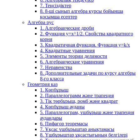
7. Теңсіздіктер
8. 8-ші сынып алгебра курсы бойынша
қосымша есептер
Алгебра рус
1. Алгебраические дроби
2. Функция y=x^1/2. Свойства квадратного
корня
3. Квадратичная функция. Функция у=k/x
4. Квадратные уравнения
5. Элементы теории делимости
6. Алгебраические уравнения
7. Неравенства
8. Дополнительные задачи по курсу алгебры
8-го класса
Геометрия каз
1. Көпбұрыш
2. Параллелограмм және трапеция
3. Тік төрбұрыш, ромб және квадрат
4. Көпбұрыш ауданы
5. Параллелограм, үшбұрыш және трапеция
аудандары
6. Пифагор теоремасы
7. Ұқсас үшбұрыштар анықтамасы
8. Үшбұрыштар ұқсастығының белгілері