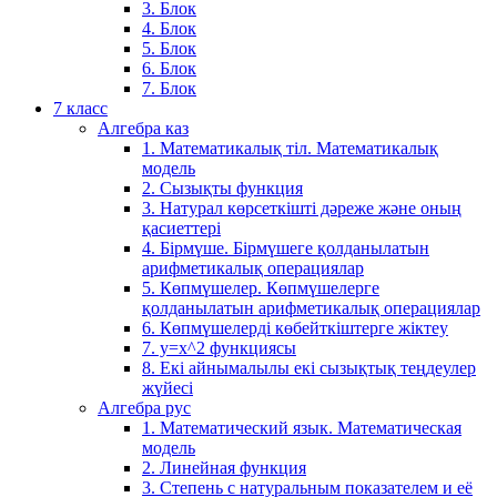
3. Блок
4. Блок
5. Блок
6. Блок
7. Блок
7 класс
Алгебра каз
1. Математикалық тіл. Математикалық
модель
2. Сызықты функция
3. Натурал көрсеткішті дәреже және оның
қасиеттері
4. Бірмүше. Бірмүшеге қолданылатын
арифметикалық операциялар
5. Көпмүшелер. Көпмүшелерге
қолданылатын арифметикалық операциялар
6. Көпмүшелерді көбейткіштерге жіктеу
7. у=х^2 функциясы
8. Екі айнымалылы екі сызықтық теңдеулер
жүйесі
Алгебра рус
1. Математический язык. Математическая
модель
2. Линейная функция
3. Степень с натуральным показателем и её