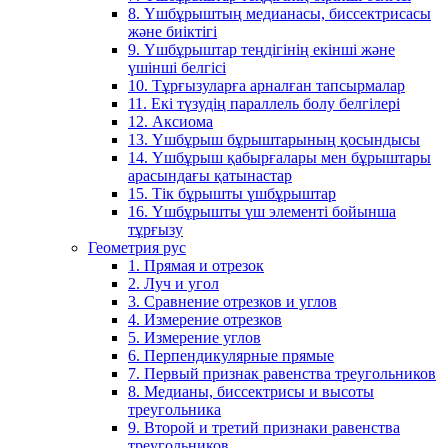
8. Үшбұрыштың медианасы, биссектрисасы
және биіктігі
9. Үшбұрыштар теңдігінің екінші және
үшінші белгісі
10. Тұрғызуларға арналған тапсырмалар
11. Екі түзудің параллель болу белгілері
12. Аксиома
13. Үшбұрыш бұрыштарының қосындысы
14. Үшбұрыш қабырғалары мен бұрыштары
арасындағы қатынастар
15. Тік бұрышты үшбұрыштар
16. Үшбұрышты үш элементі бойынша
тұрғызу
Геометрия рус
1. Прямая и отрезок
2. Луч и угол
3. Сравнение отрезков и углов
4. Измерение отрезков
5. Измерение углов
6. Перпендикулярные прямые
7. Первый признак равенства треугольников
8. Медианы, биссектрисы и высоты
треугольника
9. Второй и третий признаки равенства
треугольников