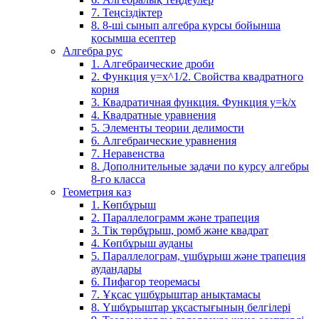
7. Теңсіздіктер
8. 8-ші сынып алгебра курсы бойынша
қосымша есептер
Алгебра рус
1. Алгебраические дроби
2. Функция y=x^1/2. Свойства квадратного
корня
3. Квадратичная функция. Функция у=k/x
4. Квадратные уравнения
5. Элементы теории делимости
6. Алгебраические уравнения
7. Неравенства
8. Дополнительные задачи по курсу алгебры
8-го класса
Геометрия каз
1. Көпбұрыш
2. Параллелограмм және трапеция
3. Тік төрбұрыш, ромб және квадрат
4. Көпбұрыш ауданы
5. Параллелограм, үшбұрыш және трапеция
аудандары
6. Пифагор теоремасы
7. Ұқсас үшбұрыштар анықтамасы
8. Үшбұрыштар ұқсастығының белгілері