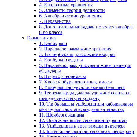
4. Квадратные уравнения
5. Элементы теории делимости
6. Алгебраические уравнения
7. Неравенства
8. Дополнительные задачи по курсу алгебры
8-го класса
Геометрия каз
1. Көпбұрыш
2. Параллелограмм және трапеция
3. Тік төрбұрыш, ромб және квадрат
4. Көпбұрыш ауданы
5. Параллелограм, үшбұрыш және трапеция
аудандары
6. Пифагор теоремасы
7. Ұқсас үшбұрыштар анықтамасы
8. Үшбұрыштар ұқсастығының белгілері
9. Теоремаларды дәлелдеуде және есептерді
шешуде ұқсастықты қолдану
10. Тік бұрышты үшбұрыштың қабырғалары
мен бұрыштары арасындағы қатынастар
11. Шеңберге жанама
12. Орта және іштей сызылғын бұрыштар
13. Үшбұрыштың төрт тамаша нүктелері
14. Іштей және сырттай сызылған шеңберлер
15. Вектор ұғымы