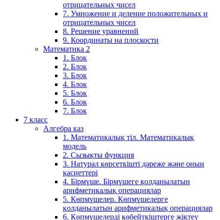
отрицательных чисел
7. Умножение и деление положительных и
отрицательных чисел
8. Решение уравнений
9. Координаты на плоскости
Математика 2
1. Блок
2. Блок
3. Блок
4. Блок
5. Блок
6. Блок
7. Блок
7 класс
Алгебра каз
1. Математикалық тіл. Математикалық
модель
2. Сызықты функция
3. Натурал көрсеткішті дәреже және оның
қасиеттері
4. Бірмүше. Бірмүшеге қолданылатын
арифметикалық операциялар
5. Көпмүшелер. Көпмүшелерге
қолданылатын арифметикалық операциялар
6. Көпмүшелерді көбейткіштерге жіктеу