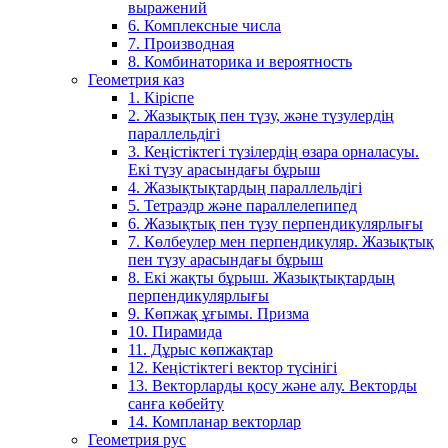
выражений
6. Комплексные числа
7. Производная
8. Комбинаторика и вероятность
Геометрия каз
1. Кіріспе
2. Жазықтық пен түзу, және түзулердің
параллельдігі
3. Кеңістіктегі түзілердің өзара орналасуы.
Екі түзу арасындағы бұрыш
4. Жазықтықтардың параллельдігі
5. Тетраэдр және параллелепипед
6. Жазықтық пен түзу перпендикулярлығы
7. Көлбеулер мен перпендикуляр. Жазықтық
пен түзу арасындағы бұрыш
8. Екі жақты бұрыш. Жазықтықтардың
перпендикулярлығы
9. Көпжақ ұғымы. Призма
10. Пирамида
11. Дұрыс көпжақтар
12. Кеңістіктегі вектор түсінігі
13. Векторларды қосу және алу. Векторды
санға көбейту
14. Компланар векторлар
Геометрия рус