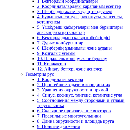
1. Вектордың координаталары
2. Координаталардағы қарапайым есептер
3. Шеңбердің және түзудің теңдеулері
4. Бұрыштың синусы, косинусы, тангенсы,
котангенсы
5. Үшбұрыш қабырғалары мен бұрыштары
арасындағы қатынастар
6. Векторлардың скаляр көбейтіндісі
7. Дұрыс көпбұрыштар
8. Шеңбердің ұзындығы және ауданы
9. Қозғалыс ұғымы
10. Параллель көшіру және бұрылу
11. Көпжақтар
12. Айналу беттері және денелер
Геометрия рус
1. Координаты вектора
2. Простейшие задачи в координатах
3. Уравнения окружности и прямой
4. Синус, косинус, тангенс, котангенс угла
5. Соотношения между сторонами и углами
треугольника
6. Скалярное произведение векторов
7. Правильные многоугольники
8. Длина окружности и площадь круга
9. Понятие движения