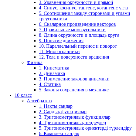
3. Уравнения окружности и прямой
4. Синус, косинус, тангенс, котангенс угла
5. Соотношения между сторонами и углами
треугольника
6. Скалярное произведение векторов
7. Правильные многоугольники
8. Длина окружности и площадь круга
9. Понятие движения
10. Параллельный перенос и поворот
11. Многогранники
12. Тела и поверхности вращения
Физика
1. Кинематика
2. Динамика
3. Применение законов динамики
4. Статика
5. Законы сохранения в механике
10 класс
Алгебра каз
1. Нақты сандар
2. Сандық функциялар
3. Тригонометриялық функциялар
4. Тригонометриялық теңдеулер
5. Тригонометриялық өрнектерді түрлендіру
6. Комплекс сандар