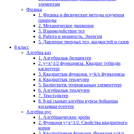
элементам
Физика
1. Физика и физические методы изучения
природы
2. Механическое движение
3. Взаимодействие тел
4. Работа и мощность. Энергия
5. Давление твердых тел, жидкостей и газов
8 класс
Алгебра каз
1. Алгебралық бөлшектер
2. у=х^1/2 функциясы. Квадрат түбірдің
қасиеттері
3. Квадраттық функция. у=k/x функциясы
4. Квадраттық теңдеулер
5. Бөлінгіштік теориясының элементтері
6. Алгебралық теңдеулер
7. Теңсіздіктер
8. 8-ші сынып алгебра курсы бойынша
қосымша есептер
Алгебра рус
1. Алгебраические дроби
2. Функция y=x^1/2. Свойства квадратного
корня
3. Квадратичная функция. Функция у=k/x