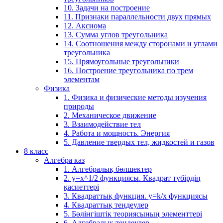
10. Задачи на построение
11. Признаки параллельности двух прямых
12. Аксиома
13. Сумма углов треугольника
14. Соотношения между сторонами и углами
треугольника
15. Прямоугольные треугольники
16. Построение треугольника по трем
элементам
Физика
1. Физика и физические методы изучения
природы
2. Механическое движение
3. Взаимодействие тел
4. Работа и мощность. Энергия
5. Давление твердых тел, жидкостей и газов
8 класс
Алгебра каз
1. Алгебралық бөлшектер
2. у=х^1/2 функциясы. Квадрат түбірдің
қасиеттері
3. Квадраттық функция. у=k/x функциясы
4. Квадраттық теңдеулер
5. Бөлінгіштік теориясының элементтері
6. Алгебралық теңдеулер