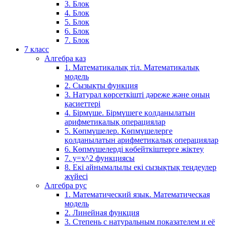
3. Блок
4. Блок
5. Блок
6. Блок
7. Блок
7 класс
Алгебра каз
1. Математикалық тіл. Математикалық
модель
2. Сызықты функция
3. Натурал көрсеткішті дәреже және оның
қасиеттері
4. Бірмүше. Бірмүшеге қолданылатын
арифметикалық операциялар
5. Көпмүшелер. Көпмүшелерге
қолданылатын арифметикалық операциялар
6. Көпмүшелерді көбейткіштерге жіктеу
7. у=х^2 функциясы
8. Екі айнымалылы екі сызықтық теңдеулер
жүйесі
Алгебра рус
1. Математический язык. Математическая
модель
2. Линейная функция
3. Степень с натуральным показателем и её