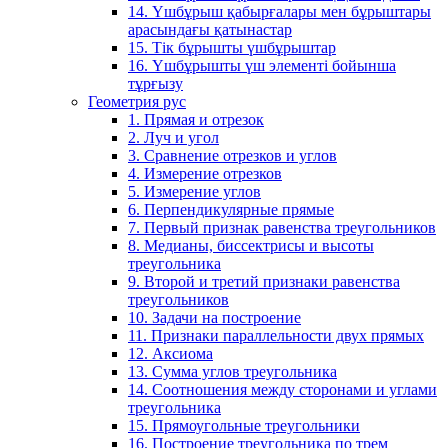
14. Үшбұрыш қабырғалары мен бұрыштары
арасындағы қатынастар
15. Тік бұрышты үшбұрыштар
16. Үшбұрышты үш элементі бойынша
тұрғызу
Геометрия рус
1. Прямая и отрезок
2. Луч и угол
3. Сравнение отрезков и углов
4. Измерение отрезков
5. Измерение углов
6. Перпендикулярные прямые
7. Первый признак равенства треугольников
8. Медианы, биссектрисы и высоты
треугольника
9. Второй и третий признаки равенства
треугольников
10. Задачи на построение
11. Признаки параллельности двух прямых
12. Аксиома
13. Сумма углов треугольника
14. Соотношения между сторонами и углами
треугольника
15. Прямоугольные треугольники
16. Построение треугольника по трем