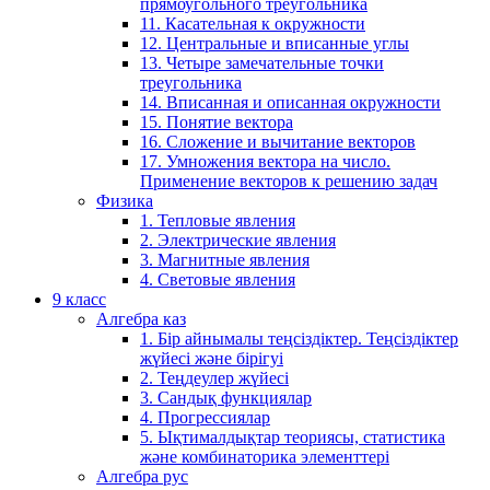
прямоугольного треугольника
11. Касательная к окружности
12. Центральные и вписанные углы
13. Четыре замечательные точки
треугольника
14. Вписанная и описанная окружности
15. Понятие вектора
16. Сложение и вычитание векторов
17. Умножения вектора на число.
Применение векторов к решению задач
Физика
1. Тепловые явления
2. Электрические явления
3. Магнитные явления
4. Световые явления
9 класс
Алгебра каз
1. Бір айнымалы теңсіздіктер. Теңсіздіктер
жүйесі және бірігуі
2. Теңдеулер жүйесі
3. Сандық функциялар
4. Прогрессиялар
5. Ықтималдықтар теориясы, статистика
және комбинаторика элементтері
Алгебра рус