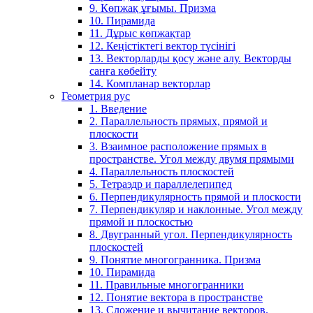
9. Көпжақ ұғымы. Призма
10. Пирамида
11. Дұрыс көпжақтар
12. Кеңістіктегі вектор түсінігі
13. Векторларды қосу және алу. Векторды
санға көбейту
14. Компланар векторлар
Геометрия рус
1. Введение
2. Параллельность прямых, прямой и
плоскости
3. Взаимное расположение прямых в
пространстве. Угол между двумя прямыми
4. Параллельность плоскостей
5. Тетраэдр и параллелепипед
6. Перпендикулярность прямой и плоскости
7. Перпендикуляр и наклонные. Угол между
прямой и плоскостью
8. Двугранный угол. Перпендикулярность
плоскостей
9. Понятие многогранника. Призма
10. Пирамида
11. Правильные многогранники
12. Понятие вектора в пространстве
13. Сложение и вычитание векторов.