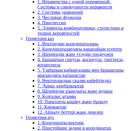
1. Неравенства с одной переменной.
Системы и совокупности неравенств
2. Системы уравнений
3. Числовые функции
4. Прогрессии
5. Элементы комбинаторики, статистики и
теории вероятностей
Геометрия каз
1. Вектордың координаталары
2. Координаталардағы қарапайым есептер
3. Шеңбердің және түзудің теңдеулері
4. Бұрыштың синусы, косинусы, тангенсы,
котангенсы
5. Үшбұрыш қабырғалары мен бұрыштары
арасындағы қатынастар
6. Векторлардың скаляр көбейтіндісі
7. Дұрыс көпбұрыштар
8. Шеңбердің ұзындығы және ауданы
9. Қозғалыс ұғымы
10. Параллель көшіру және бұрылу
11. Көпжақтар
12. Айналу беттері және денелер
Геометрия рус
1. Координаты вектора
2. Простейшие задачи в координатах