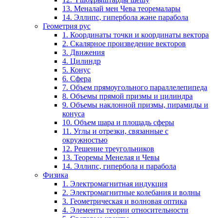
13. Меналай мен Чева теоремалары
14. Эллипс, гипербола және парабола
Геометрия рус
1. Координаты точки и координаты вектора
2. Скалярное произведение векторов
3. Движения
4. Цилиндр
5. Конус
6. Сфера
7. Объем прямоугольного параллелепипеда
8. Объемы прямой призмы и цилиндра
9. Объемы наклонной призмы, пирамиды и
конуса
10. Объем шара и площадь сферы
11. Углы и отрезки, связанные с
окружностью
12. Решение треугольников
13. Теоремы Менелая и Чевы
14. Эллипс, гипербола и парабола
Физика
1. Электромагнитная индукция
2. Электромагнитные колебания и волны
3. Геометрическая и волновая оптика
4. Элементы теории относительности