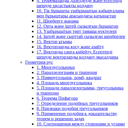
9. Теоремаларды дәлелдеуде және есептерді
шешуде ұқсастықты қолдану
10. Тік бұрышты үшбұрыштың қабырғалары
мен бұрыштары арасындағы қатынастар
11. Шеңберге жанама
12. Орта және іштей сызылғын бұрыштар
13. Үшбұрыштың төрт тамаша нүктелері
14. Іштей және сырттай сызылған шеңберлер
15. Вектор ұғымы
16. Векторларды қосу және азайту
17. Векторды санға көбейту. Есептерді
шешуде векторларды қолдану мысалдары
Геометрия рус
1. Многоугольники
2. Параллелограмм и трапеция
3. Прямоугольник, ромб, квадрат
4. Площадь многоугольника
5. Площади параллелограмма, треугольника
и трапеции
6. Теорема Пифагора
7. Определение подобных треугольников
8. Признаки подобия треугольников
9. Применение подобия к доказательству
теорем и решению задач
10. Соотношения между сторонами и углами