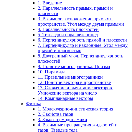
1. Введение
2. Параллельность прямых, прямой и
плоскости
3. Взаимное расположение прямых в
пространстве. Угол между двумя прямыми
4. Параллельность плоскостей
5. Тетраэдр и параллелепипед
6. Перпендикулярность прямой и плоскости
7. Перпендикуляр и наклонные. Угол между
прямой и плоскостью
8. Двугранный угол. Перпендикулярность
плоскостей
9. Понятие многогранника. Призма
10. Пирамида
11. Правильные многогранники
12. Понятие вектора в пространстве
13. Сложение и вычитание векторов.
Умножение вектора на число
14. Компланарные векторы
Физика
1. Молекулярно-кинетическая теория
2. Свойства газов
3. Закон термодинамики
4. Взаимные превращения жидкостей и
газов. Твердые тела