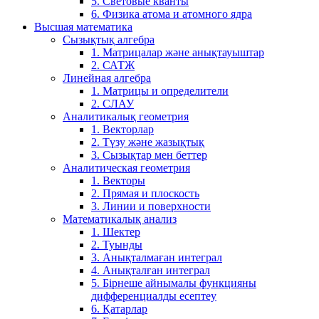
5. Световые кванты
6. Физика атома и атомного ядра
Высшая математика
Сызықтық алгебра
1. Матрицалар және анықтауыштар
2. САТЖ
Линейная алгебра
1. Матрицы и определители
2. СЛАУ
Аналитикалық геометрия
1. Векторлар
2. Түзу және жазықтық
3. Сызықтар мен беттер
Аналитическая геометрия
1. Векторы
2. Прямая и плоскость
3. Линии и поверхности
Математикалық анализ
1. Шектер
2. Туынды
3. Анықталмаған интеграл
4. Анықталған интеграл
5. Бірнеше айнымалы функцияны
дифференциалды есептеу
6. Қатарлар