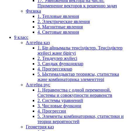
17. Умножения вектора на число.
Применение векторов к решению задач
Физика
1. Тепловые явления
2. Электрические явления
3. Магнитные явления
4. Световые явления
9 класс
Алгебра каз
1. Бір айнымалы теңсіздіктер. Теңсіздіктер
жүйесі және бірігуі
2. Теңдеулер жүйесі
3. Сандық функциялар
4. Прогрессиялар
5. Ықтималдықтар теориясы, статистика
және комбинаторика элементтері
Алгебра рус
1. Неравенства с одной переменной.
Системы и совокупности неравенств
2. Системы уравнений
3. Числовые функции
4. Прогрессии
5. Элементы комбинаторики, статистики и
теории вероятностей
Геометрия каз