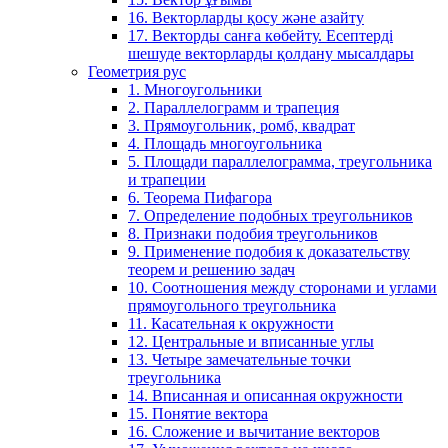
16. Векторларды қосу және азайту
17. Векторды санға көбейту. Есептерді
шешуде векторларды қолдану мысалдары
Геометрия рус
1. Многоугольники
2. Параллелограмм и трапеция
3. Прямоугольник, ромб, квадрат
4. Площадь многоугольника
5. Площади параллелограмма, треугольника
и трапеции
6. Теорема Пифагора
7. Определение подобных треугольников
8. Признаки подобия треугольников
9. Применение подобия к доказательству
теорем и решению задач
10. Соотношения между сторонами и углами
прямоугольного треугольника
11. Касательная к окружности
12. Центральные и вписанные углы
13. Четыре замечательные точки
треугольника
14. Вписанная и описанная окружности
15. Понятие вектора
16. Сложение и вычитание векторов