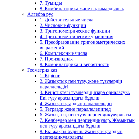
7. Туынды
8. Комбинаторика және ықтималдылық
Алгебра рус
1. Действительные числа
2. Числовые функции
3. Тригонометрические функции
4. Тригонометрические уравнения
5. Преобразование тригонометрических
выражений
6. Комплексные числа
7. Производная
8. Комбинаторика и вероятность
Геометрия каз
1. Кіріспе
2. Жазықтық пен түзу, және түзулердің
параллельдігі
3. Кеңістіктегі түзілердің өзара орналасуы.
Екі түзу арасындағы бұрыш
4. Жазықтықтардың параллельдігі
5. Тетраэдр және параллелепипед
6. Жазықтық пен түзу перпендикулярлығы
7. Көлбеулер мен перпендикуляр. Жазықтық
пен түзу арасындағы бұрыш
8. Екі жақты бұрыш. Жазықтықтардың
перпендикулярлығы