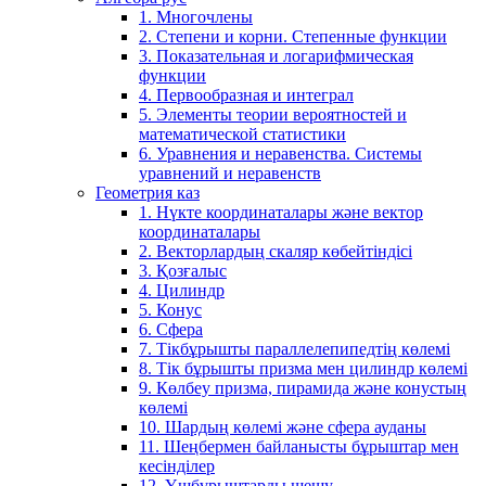
1. Многочлены
2. Степени и корни. Степенные функции
3. Показательная и логарифмическая
функции
4. Первообразная и интеграл
5. Элементы теории вероятностей и
математической статистики
6. Уравнения и неравенства. Системы
уравнений и неравенств
Геометрия каз
1. Нүкте координаталары және вектор
координаталары
2. Векторлардың скаляр көбейтіндісі
3. Қозғалыс
4. Цилиндр
5. Конус
6. Сфера
7. Тікбұрышты параллелепипедтің көлемі
8. Тік бұрышты призма мен цилиндр көлемі
9. Көлбеу призма, пирамида және конустың
көлемі
10. Шардың көлемі және сфера ауданы
11. Шеңбермен байланысты бұрыштар мен
кесінділер
12. Үшбұрыштарды шешу