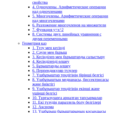
свойства
4. Одночлены. Арифметические операции
над одночленами
5. Многочлены. Арифметические операции
над многочленами
6. Разложение многочленов на множители
7. Функция y=x^2
8. Системы двух линейных уравнения с
двумя переменными
Геометрия каз
1. Түзу мен кесінді
2. Сәуле мен бұрыш
3. Кесінділер мен бұрыштарды салыстыру
4. Кесінділерді өлшеу
5. Бұрыштарды өлшеу
6. Перпендикуляр түзулер
7. Үшбұрыштар теңдігінің бірінші белгісі
8. Үшбұрыштың медианасы, биссектрисасы
және биіктігі
9. Үшбұрыштар теңдігінің екінші және
үшінші белгісі
10. Тұрғызуларға арналған тапсырмалар
11. Екі түзудің параллель болу белгілері
12. Аксиома
13. Үшбұрыш бұрыштарының қосындысы