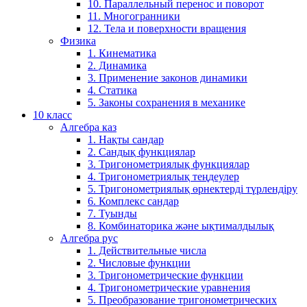
10. Параллельный перенос и поворот
11. Многогранники
12. Тела и поверхности вращения
Физика
1. Кинематика
2. Динамика
3. Применение законов динамики
4. Статика
5. Законы сохранения в механике
10 класс
Алгебра каз
1. Нақты сандар
2. Сандық функциялар
3. Тригонометриялық функциялар
4. Тригонометриялық теңдеулер
5. Тригонометриялық өрнектерді түрлендіру
6. Комплекс сандар
7. Туынды
8. Комбинаторика және ықтималдылық
Алгебра рус
1. Действительные числа
2. Числовые функции
3. Тригонометрические функции
4. Тригонометрические уравнения
5. Преобразование тригонометрических