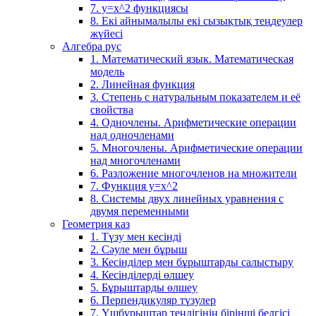
7. у=х^2 функциясы
8. Екі айнымалылы екі сызықтық теңдеулер
жүйесі
Алгебра рус
1. Математический язык. Математическая
модель
2. Линейная функция
3. Степень с натуральным показателем и её
свойства
4. Одночлены. Арифметические операции
над одночленами
5. Многочлены. Арифметические операции
над многочленами
6. Разложение многочленов на множители
7. Функция y=x^2
8. Системы двух линейных уравнения с
двумя переменными
Геометрия каз
1. Түзу мен кесінді
2. Сәуле мен бұрыш
3. Кесінділер мен бұрыштарды салыстыру
4. Кесінділерді өлшеу
5. Бұрыштарды өлшеу
6. Перпендикуляр түзулер
7. Үшбұрыштар теңдігінің бірінші белгісі