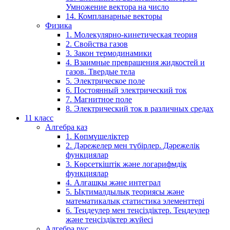
Умножение вектора на число
14. Компланарные векторы
Физика
1. Молекулярно-кинетическая теория
2. Свойства газов
3. Закон термодинамики
4. Взаимные превращения жидкостей и
газов. Твердые тела
5. Электрическое поле
6. Постоянный электрический ток
7. Магнитное поле
8. Электрический ток в различных средах
11 класс
Алгебра каз
1. Көпмүшеліктер
2. Дәрежелер мен түбірлер. Дәрежелік
функциялар
3. Көрсеткіштік және логарифмдік
функциялар
4. Алғашқы және интеграл
5. Ықтималдылық теориясы және
математикалық статистика элементтері
6. Теңдеулер мен теңсіздіктер. Теңдеулер
және теңсіздіктер жүйесі
Алгебра рус