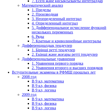
7. Еселі және қисықсызықты интегралдар
Математический анализ
1. Пределы
2. Производная
3. Неопределенный интеграл
4. Определенный интеграл
5. Дифференциальное исчисление функций
нескольких переменных
6. Ряды
7. Кратные и криволинейные интегралы
Дифференциалдық теңдеулер
1. Бірінші ретті теңдеулер
2. Екінші және жоғары ретті теңдеулер
Дифференциальные уравнения
1. Уравнения первого порядка
2. Уравнения второго и высших порядков
Вступительные экзамены в РФМШ прошлых лет
2008 год
В 9 кл, математика
В 9 кл, физика
В 9 кл, логика
2009 год
В 9 кл, математика
В 9 кл, физика
В 9 кл, логика