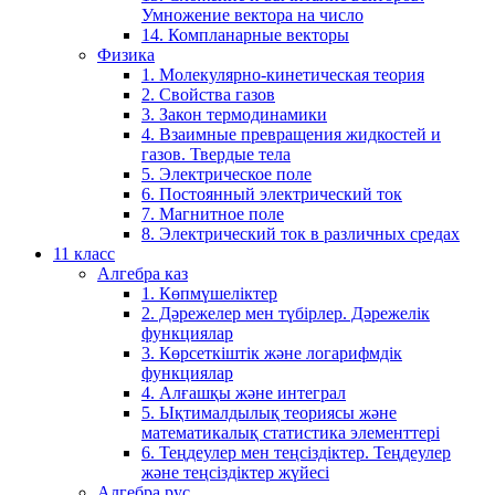
Умножение вектора на число
14. Компланарные векторы
Физика
1. Молекулярно-кинетическая теория
2. Свойства газов
3. Закон термодинамики
4. Взаимные превращения жидкостей и
газов. Твердые тела
5. Электрическое поле
6. Постоянный электрический ток
7. Магнитное поле
8. Электрический ток в различных средах
11 класс
Алгебра каз
1. Көпмүшеліктер
2. Дәрежелер мен түбірлер. Дәрежелік
функциялар
3. Көрсеткіштік және логарифмдік
функциялар
4. Алғашқы және интеграл
5. Ықтималдылық теориясы және
математикалық статистика элементтері
6. Теңдеулер мен теңсіздіктер. Теңдеулер
және теңсіздіктер жүйесі
Алгебра рус