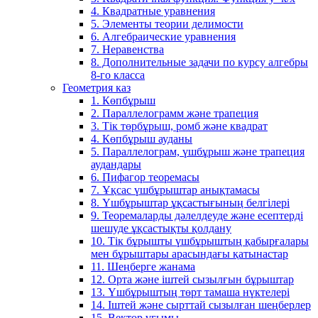
4. Квадратные уравнения
5. Элементы теории делимости
6. Алгебраические уравнения
7. Неравенства
8. Дополнительные задачи по курсу алгебры
8-го класса
Геометрия каз
1. Көпбұрыш
2. Параллелограмм және трапеция
3. Тік төрбұрыш, ромб және квадрат
4. Көпбұрыш ауданы
5. Параллелограм, үшбұрыш және трапеция
аудандары
6. Пифагор теоремасы
7. Ұқсас үшбұрыштар анықтамасы
8. Үшбұрыштар ұқсастығының белгілері
9. Теоремаларды дәлелдеуде және есептерді
шешуде ұқсастықты қолдану
10. Тік бұрышты үшбұрыштың қабырғалары
мен бұрыштары арасындағы қатынастар
11. Шеңберге жанама
12. Орта және іштей сызылғын бұрыштар
13. Үшбұрыштың төрт тамаша нүктелері
14. Іштей және сырттай сызылған шеңберлер
15. Вектор ұғымы