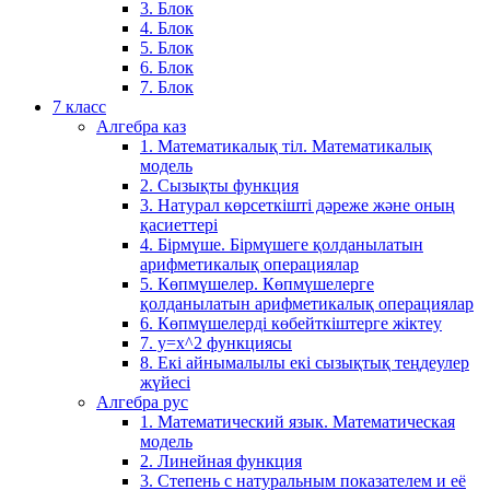
3. Блок
4. Блок
5. Блок
6. Блок
7. Блок
7 класс
Алгебра каз
1. Математикалық тіл. Математикалық
модель
2. Сызықты функция
3. Натурал көрсеткішті дәреже және оның
қасиеттері
4. Бірмүше. Бірмүшеге қолданылатын
арифметикалық операциялар
5. Көпмүшелер. Көпмүшелерге
қолданылатын арифметикалық операциялар
6. Көпмүшелерді көбейткіштерге жіктеу
7. у=х^2 функциясы
8. Екі айнымалылы екі сызықтық теңдеулер
жүйесі
Алгебра рус
1. Математический язык. Математическая
модель
2. Линейная функция
3. Степень с натуральным показателем и её