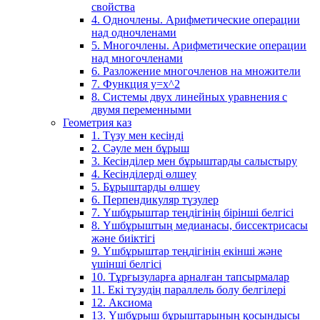
свойства
4. Одночлены. Арифметические операции
над одночленами
5. Многочлены. Арифметические операции
над многочленами
6. Разложение многочленов на множители
7. Функция y=x^2
8. Системы двух линейных уравнения с
двумя переменными
Геометрия каз
1. Түзу мен кесінді
2. Сәуле мен бұрыш
3. Кесінділер мен бұрыштарды салыстыру
4. Кесінділерді өлшеу
5. Бұрыштарды өлшеу
6. Перпендикуляр түзулер
7. Үшбұрыштар теңдігінің бірінші белгісі
8. Үшбұрыштың медианасы, биссектрисасы
және биіктігі
9. Үшбұрыштар теңдігінің екінші және
үшінші белгісі
10. Тұрғызуларға арналған тапсырмалар
11. Екі түзудің параллель болу белгілері
12. Аксиома
13. Үшбұрыш бұрыштарының қосындысы