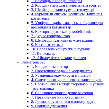
1. Вектордың координаталары
2. Координаталардағы қарапайым есептер
3. Шеңбердің және түзудің теңдеулері
4. Бұрыштың синусы, косинусы, тангенсы,
котангенсы
5. Үшбұрыш қабырғалары мен бұрыштары
арасындағы қатынастар
6. Векторлардың скаляр көбейтіндісі
7. Дұрыс көпбұрыштар
8. Шеңбердің ұзындығы және ауданы
9. Қозғалыс ұғымы
10. Параллель көшіру және бұрылу
11. Көпжақтар
12. Айналу беттері және денелер
Геометрия рус
1. Координаты вектора
2. Простейшие задачи в координатах
3. Уравнения окружности и прямой
4. Синус, косинус, тангенс, котангенс угла
5. Соотношения между сторонами и углами
треугольника
6. Скалярное произведение векторов
7. Правильные многоугольники
8. Длина окружности и площадь круга
9. Понятие движения