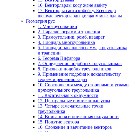
16. Векторларды қосу және азайту
17. Векторды санға көбейту. Есептерді
шешуде векторларды қолдану мысалдары
Геометрия рус
1. Многоугольники
2. Параллелограмм и трапеция
3. Прямоугольник, ромб, квадрат
4. Площадь многоугольника
5. Площади параллелограмма, треугольника
и трапеции
6. Теорема Пифагора
7. Определение подобных треугольников
8. Признаки подобия треугольников
9. Применение подобия к доказательству
теорем и решению задач
10. Соотношения между сторонами и углами
прямоугольного треугольника
11. Касательная к окружности
12. Центральные и вписанные углы
13. Четыре замечательные точки
треугольника
14. Вписанная и описанная окружности
15. Понятие вектора
16. Сложение и вычитание векторов