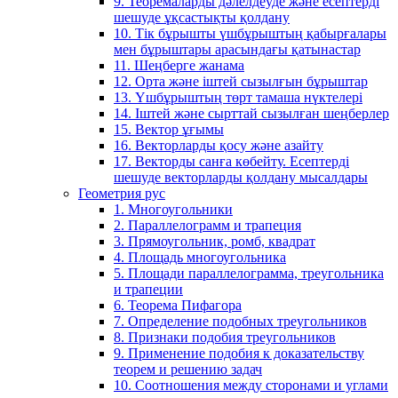
9. Теоремаларды дәлелдеуде және есептерді
шешуде ұқсастықты қолдану
10. Тік бұрышты үшбұрыштың қабырғалары
мен бұрыштары арасындағы қатынастар
11. Шеңберге жанама
12. Орта және іштей сызылғын бұрыштар
13. Үшбұрыштың төрт тамаша нүктелері
14. Іштей және сырттай сызылған шеңберлер
15. Вектор ұғымы
16. Векторларды қосу және азайту
17. Векторды санға көбейту. Есептерді
шешуде векторларды қолдану мысалдары
Геометрия рус
1. Многоугольники
2. Параллелограмм и трапеция
3. Прямоугольник, ромб, квадрат
4. Площадь многоугольника
5. Площади параллелограмма, треугольника
и трапеции
6. Теорема Пифагора
7. Определение подобных треугольников
8. Признаки подобия треугольников
9. Применение подобия к доказательству
теорем и решению задач
10. Соотношения между сторонами и углами