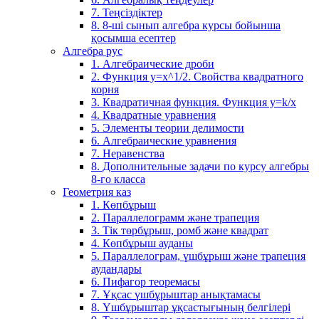
7. Теңсіздіктер
8. 8-ші сынып алгебра курсы бойынша
қосымша есептер
Алгебра рус
1. Алгебраические дроби
2. Функция y=x^1/2. Свойства квадратного
корня
3. Квадратичная функция. Функция у=k/x
4. Квадратные уравнения
5. Элементы теории делимости
6. Алгебраические уравнения
7. Неравенства
8. Дополнительные задачи по курсу алгебры
8-го класса
Геометрия каз
1. Көпбұрыш
2. Параллелограмм және трапеция
3. Тік төрбұрыш, ромб және квадрат
4. Көпбұрыш ауданы
5. Параллелограм, үшбұрыш және трапеция
аудандары
6. Пифагор теоремасы
7. Ұқсас үшбұрыштар анықтамасы
8. Үшбұрыштар ұқсастығының белгілері