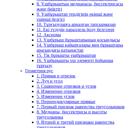
8. Үшбұрыштың медианасы, биссектрисасы
және биіктігі
9. Үшбұрыштар теңдігінің екінші және
үшінші белгісі
10. Тұрғызуларға арналған тапсырмалар
11. Екі түзудің параллель болу белгілері
12. Аксиома
13. Үшбұрыш бұрыштарының қосындысы
14. Үшбұрыш қабырғалары мен бұрыштары
арасындағы қатынастар
15. Тік бұрышты үшбұрыштар
16. Үшбұрышты үш элементі бойынша
тұрғызу
Геометрия рус
1. Прямая и отрезок
2. Луч и угол
3. Сравнение отрезков и углов
4. Измерение отрезков
5. Измерение углов
6. Перпендикулярные прямые
7. Первый признак равенства треугольников
8. Медианы, биссектрисы и высоты
треугольника
9. Второй и третий признаки равенства
треугольников