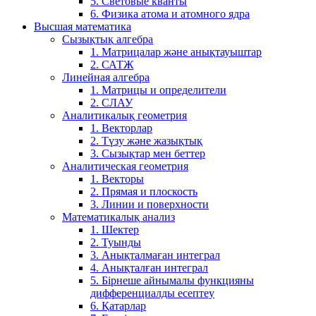
5. Световые кванты
6. Физика атома и атомного ядра
Высшая математика
Сызықтық алгебра
1. Матрицалар және анықтауыштар
2. САТЖ
Линейная алгебра
1. Матрицы и определители
2. СЛАУ
Аналитикалық геометрия
1. Векторлар
2. Түзу және жазықтық
3. Сызықтар мен беттер
Аналитическая геометрия
1. Векторы
2. Прямая и плоскость
3. Линии и поверхности
Математикалық анализ
1. Шектер
2. Туынды
3. Анықталмаған интеграл
4. Анықталған интеграл
5. Бірнеше айнымалы функцияны
дифференциалды есептеу
6. Қатарлар