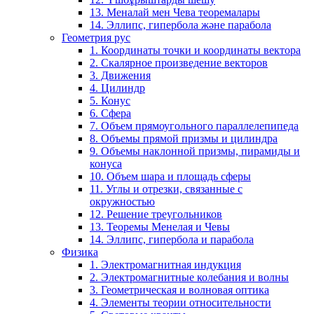
13. Меналай мен Чева теоремалары
14. Эллипс, гипербола және парабола
Геометрия рус
1. Координаты точки и координаты вектора
2. Скалярное произведение векторов
3. Движения
4. Цилиндр
5. Конус
6. Сфера
7. Объем прямоугольного параллелепипеда
8. Объемы прямой призмы и цилиндра
9. Объемы наклонной призмы, пирамиды и
конуса
10. Объем шара и площадь сферы
11. Углы и отрезки, связанные с
окружностью
12. Решение треугольников
13. Теоремы Менелая и Чевы
14. Эллипс, гипербола и парабола
Физика
1. Электромагнитная индукция
2. Электромагнитные колебания и волны
3. Геометрическая и волновая оптика
4. Элементы теории относительности