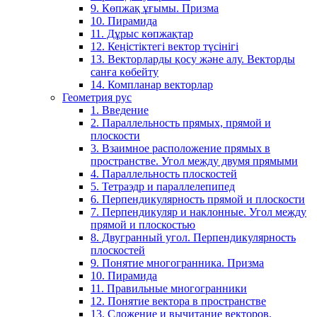
9. Көпжақ ұғымы. Призма
10. Пирамида
11. Дұрыс көпжақтар
12. Кеңістіктегі вектор түсінігі
13. Векторларды қосу және алу. Векторды
санға көбейту
14. Компланар векторлар
Геометрия рус
1. Введение
2. Параллельность прямых, прямой и
плоскости
3. Взаимное расположение прямых в
пространстве. Угол между двумя прямыми
4. Параллельность плоскостей
5. Тетраэдр и параллелепипед
6. Перпендикулярность прямой и плоскости
7. Перпендикуляр и наклонные. Угол между
прямой и плоскостью
8. Двугранный угол. Перпендикулярность
плоскостей
9. Понятие многогранника. Призма
10. Пирамида
11. Правильные многогранники
12. Понятие вектора в пространстве
13. Сложение и вычитание векторов.