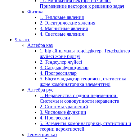
17. Умножения вектора на число.
Применение векторов к решению задач
Физика
1. Тепловые явления
2. Электрические явления
3. Магнитные явления
4. Световые явления
9 класс
Алгебра каз
1. Бір айнымалы теңсіздіктер. Теңсіздіктер
жүйесі және бірігуі
2. Теңдеулер жүйесі
3. Сандық функциялар
4. Прогрессиялар
5. Ықтималдықтар теориясы, статистика
және комбинаторика элементтері
Алгебра рус
1. Неравенства с одной переменной.
Системы и совокупности неравенств
2. Системы уравнений
3. Числовые функции
4. Прогрессии
5. Элементы комбинаторики, статистики и
теории вероятностей
Геометрия каз