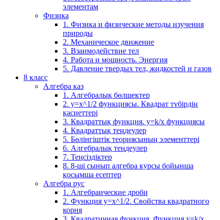
элементам
Физика
1. Физика и физические методы изучения
природы
2. Механическое движение
3. Взаимодействие тел
4. Работа и мощность. Энергия
5. Давление твердых тел, жидкостей и газов
8 класс
Алгебра каз
1. Алгебралық бөлшектер
2. у=х^1/2 функциясы. Квадрат түбірдің
қасиеттері
3. Квадраттық функция. у=k/x функциясы
4. Квадраттық теңдеулер
5. Бөлінгіштік теориясының элементтері
6. Алгебралық теңдеулер
7. Теңсіздіктер
8. 8-ші сынып алгебра курсы бойынша
қосымша есептер
Алгебра рус
1. Алгебраические дроби
2. Функция y=x^1/2. Свойства квадратного
корня
3. Квадратичная функция. Функция у=k/x