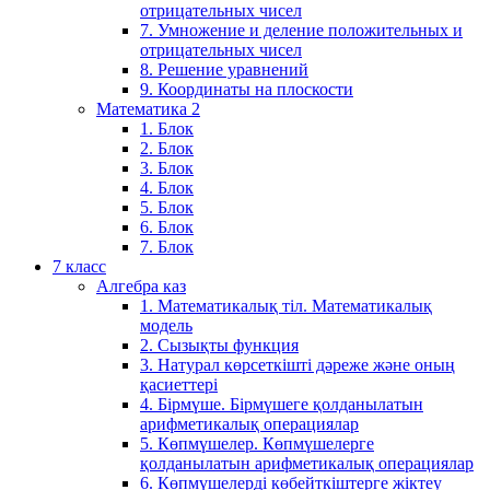
отрицательных чисел
7. Умножение и деление положительных и
отрицательных чисел
8. Решение уравнений
9. Координаты на плоскости
Математика 2
1. Блок
2. Блок
3. Блок
4. Блок
5. Блок
6. Блок
7. Блок
7 класс
Алгебра каз
1. Математикалық тіл. Математикалық
модель
2. Сызықты функция
3. Натурал көрсеткішті дәреже және оның
қасиеттері
4. Бірмүше. Бірмүшеге қолданылатын
арифметикалық операциялар
5. Көпмүшелер. Көпмүшелерге
қолданылатын арифметикалық операциялар
6. Көпмүшелерді көбейткіштерге жіктеу