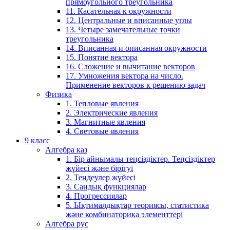
прямоугольного треугольника
11. Касательная к окружности
12. Центральные и вписанные углы
13. Четыре замечательные точки
треугольника
14. Вписанная и описанная окружности
15. Понятие вектора
16. Сложение и вычитание векторов
17. Умножения вектора на число.
Применение векторов к решению задач
Физика
1. Тепловые явления
2. Электрические явления
3. Магнитные явления
4. Световые явления
9 класс
Алгебра каз
1. Бір айнымалы теңсіздіктер. Теңсіздіктер
жүйесі және бірігуі
2. Теңдеулер жүйесі
3. Сандық функциялар
4. Прогрессиялар
5. Ықтималдықтар теориясы, статистика
және комбинаторика элементтері
Алгебра рус