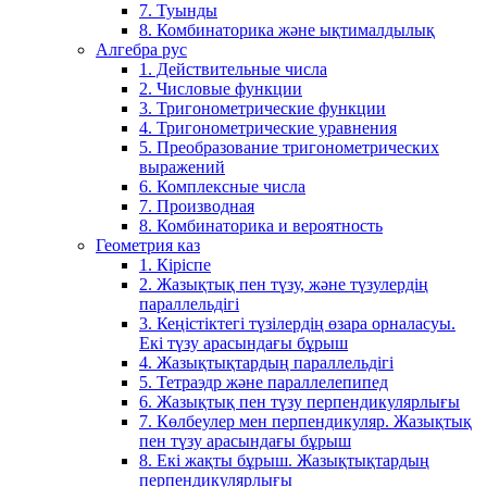
7. Туынды
8. Комбинаторика және ықтималдылық
Алгебра рус
1. Действительные числа
2. Числовые функции
3. Тригонометрические функции
4. Тригонометрические уравнения
5. Преобразование тригонометрических
выражений
6. Комплексные числа
7. Производная
8. Комбинаторика и вероятность
Геометрия каз
1. Кіріспе
2. Жазықтық пен түзу, және түзулердің
параллельдігі
3. Кеңістіктегі түзілердің өзара орналасуы.
Екі түзу арасындағы бұрыш
4. Жазықтықтардың параллельдігі
5. Тетраэдр және параллелепипед
6. Жазықтық пен түзу перпендикулярлығы
7. Көлбеулер мен перпендикуляр. Жазықтық
пен түзу арасындағы бұрыш
8. Екі жақты бұрыш. Жазықтықтардың
перпендикулярлығы