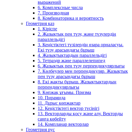
выражений
6. Комплексные числа
7. Производная
8. Комбинаторика и вероятность
Геометрия каз
1. Кіріспе
2. Жазықтық пен түзу, және түзулердің
параллельдігі
3. Кеңістіктегі түзілердің өзара орналасуы.
Екі түзу арасындағы бұрыш
4. Жазықтықтардың параллельдігі
5. Тетраэдр және параллелепипед
6. Жазықтық пен түзу перпендикулярлығы
7. Көлбеулер мен перпендикуляр. Жазықтық
пен түзу арасындағы бұрыш
8. Екі жақты бұрыш. Жазықтықтардың
перпендикулярлығы
9. Көпжақ ұғымы. Призма
10. Пирамида
11. Дұрыс көпжақтар
12. Кеңістіктегі вектор түсінігі
13. Векторларды қосу және алу. Векторды
санға көбейту
14. Компланар векторлар
Геометрия рус