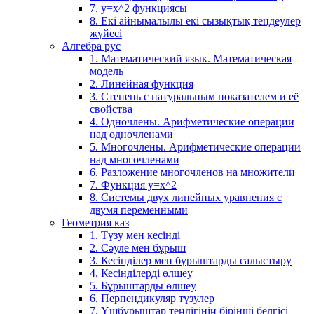
7. у=х^2 функциясы
8. Екі айнымалылы екі сызықтық теңдеулер
жүйесі
Алгебра рус
1. Математический язык. Математическая
модель
2. Линейная функция
3. Степень с натуральным показателем и её
свойства
4. Одночлены. Арифметические операции
над одночленами
5. Многочлены. Арифметические операции
над многочленами
6. Разложение многочленов на множители
7. Функция y=x^2
8. Системы двух линейных уравнения с
двумя переменными
Геометрия каз
1. Түзу мен кесінді
2. Сәуле мен бұрыш
3. Кесінділер мен бұрыштарды салыстыру
4. Кесінділерді өлшеу
5. Бұрыштарды өлшеу
6. Перпендикуляр түзулер
7. Үшбұрыштар теңдігінің бірінші белгісі