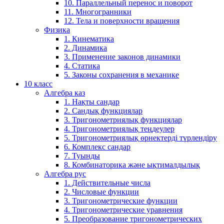
10. Параллельный перенос и поворот
11. Многогранники
12. Тела и поверхности вращения
Физика
1. Кинематика
2. Динамика
3. Применение законов динамики
4. Статика
5. Законы сохранения в механике
10 класс
Алгебра каз
1. Нақты сандар
2. Сандық функциялар
3. Тригонометриялық функциялар
4. Тригонометриялық теңдеулер
5. Тригонометриялық өрнектерді түрлендіру
6. Комплекс сандар
7. Туынды
8. Комбинаторика және ықтималдылық
Алгебра рус
1. Действительные числа
2. Числовые функции
3. Тригонометрические функции
4. Тригонометрические уравнения
5. Преобразование тригонометрических