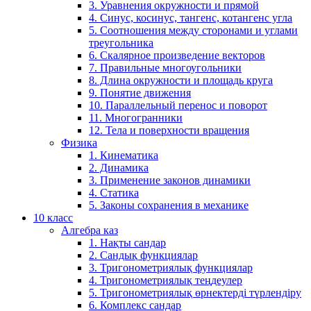
3. Уравнения окружности и прямой
4. Синус, косинус, тангенс, котангенс угла
5. Соотношения между сторонами и углами
треугольника
6. Скалярное произведение векторов
7. Правильные многоугольники
8. Длина окружности и площадь круга
9. Понятие движения
10. Параллельный перенос и поворот
11. Многогранники
12. Тела и поверхности вращения
Физика
1. Кинематика
2. Динамика
3. Применение законов динамики
4. Статика
5. Законы сохранения в механике
10 класс
Алгебра каз
1. Нақты сандар
2. Сандық функциялар
3. Тригонометриялық функциялар
4. Тригонометриялық теңдеулер
5. Тригонометриялық өрнектерді түрлендіру
6. Комплекс сандар