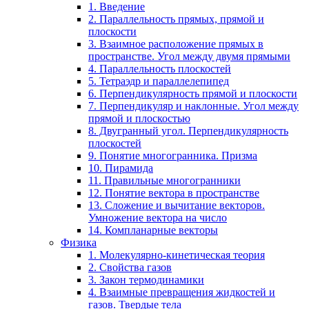
1. Введение
2. Параллельность прямых, прямой и
плоскости
3. Взаимное расположение прямых в
пространстве. Угол между двумя прямыми
4. Параллельность плоскостей
5. Тетраэдр и параллелепипед
6. Перпендикулярность прямой и плоскости
7. Перпендикуляр и наклонные. Угол между
прямой и плоскостью
8. Двугранный угол. Перпендикулярность
плоскостей
9. Понятие многогранника. Призма
10. Пирамида
11. Правильные многогранники
12. Понятие вектора в пространстве
13. Сложение и вычитание векторов.
Умножение вектора на число
14. Компланарные векторы
Физика
1. Молекулярно-кинетическая теория
2. Свойства газов
3. Закон термодинамики
4. Взаимные превращения жидкостей и
газов. Твердые тела