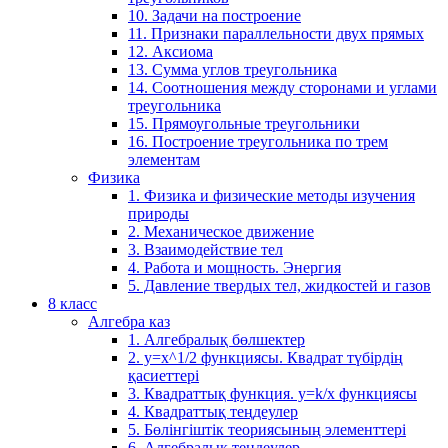
10. Задачи на построение
11. Признаки параллельности двух прямых
12. Аксиома
13. Сумма углов треугольника
14. Соотношения между сторонами и углами
треугольника
15. Прямоугольные треугольники
16. Построение треугольника по трем
элементам
Физика
1. Физика и физические методы изучения
природы
2. Механическое движение
3. Взаимодействие тел
4. Работа и мощность. Энергия
5. Давление твердых тел, жидкостей и газов
8 класс
Алгебра каз
1. Алгебралық бөлшектер
2. у=х^1/2 функциясы. Квадрат түбірдің
қасиеттері
3. Квадраттық функция. у=k/x функциясы
4. Квадраттық теңдеулер
5. Бөлінгіштік теориясының элементтері
6. Алгебралық теңдеулер