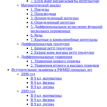
7. Еселі және қисықсызықты интегралдар
Математический анализ
1. Пределы
2. Производная
3. Неопределенный интеграл
4. Определенный интеграл
5. Дифференциальное исчисление функций
нескольких переменных
6. Ряды
7. Кратные и криволинейные интегралы
Дифференциалдық теңдеулер
1. Бірінші ретті теңдеулер
2. Екінші және жоғары ретті теңдеулер
Дифференциальные уравнения
1. Уравнения первого порядка
2. Уравнения второго и высших порядков
Вступительные экзамены в РФМШ прошлых лет
2008 год
В 9 кл, математика
В 9 кл, физика
В 9 кл, логика
2009 год
В 9 кл, математика
В 9 кл, физика
В 9 кл, логика