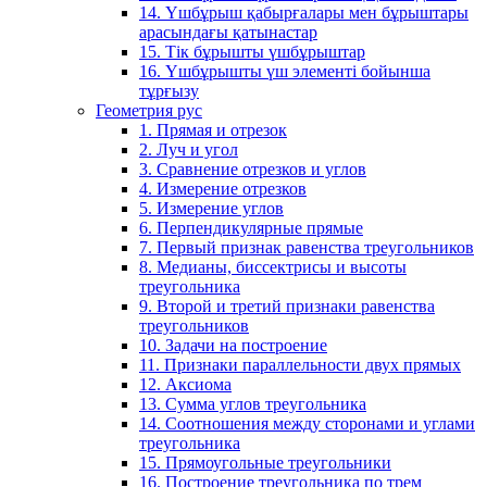
14. Үшбұрыш қабырғалары мен бұрыштары
арасындағы қатынастар
15. Тік бұрышты үшбұрыштар
16. Үшбұрышты үш элементі бойынша
тұрғызу
Геометрия рус
1. Прямая и отрезок
2. Луч и угол
3. Сравнение отрезков и углов
4. Измерение отрезков
5. Измерение углов
6. Перпендикулярные прямые
7. Первый признак равенства треугольников
8. Медианы, биссектрисы и высоты
треугольника
9. Второй и третий признаки равенства
треугольников
10. Задачи на построение
11. Признаки параллельности двух прямых
12. Аксиома
13. Сумма углов треугольника
14. Соотношения между сторонами и углами
треугольника
15. Прямоугольные треугольники
16. Построение треугольника по трем