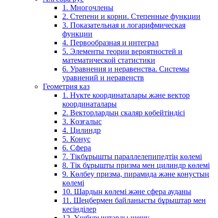
1. Многочлены
2. Степени и корни. Степенные функции
3. Показательная и логарифмическая
функции
4. Первообразная и интеграл
5. Элементы теории вероятностей и
математической статистики
6. Уравнения и неравенства. Системы
уравнений и неравенств
Геометрия каз
1. Нүкте координаталары және вектор
координаталары
2. Векторлардың скаляр көбейтіндісі
3. Қозғалыс
4. Цилиндр
5. Конус
6. Сфера
7. Тікбұрышты параллелепипедтің көлемі
8. Тік бұрышты призма мен цилиндр көлемі
9. Көлбеу призма, пирамида және конустың
көлемі
10. Шардың көлемі және сфера ауданы
11. Шеңбермен байланысты бұрыштар мен
кесінділер
12. Үшбұрыштарды шешу