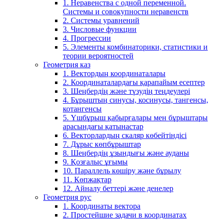
1. Неравенства с одной переменной.
Системы и совокупности неравенств
2. Системы уравнений
3. Числовые функции
4. Прогрессии
5. Элементы комбинаторики, статистики и
теории вероятностей
Геометрия каз
1. Вектордың координаталары
2. Координаталардағы қарапайым есептер
3. Шеңбердің және түзудің теңдеулері
4. Бұрыштың синусы, косинусы, тангенсы,
котангенсы
5. Үшбұрыш қабырғалары мен бұрыштары
арасындағы қатынастар
6. Векторлардың скаляр көбейтіндісі
7. Дұрыс көпбұрыштар
8. Шеңбердің ұзындығы және ауданы
9. Қозғалыс ұғымы
10. Параллель көшіру және бұрылу
11. Көпжақтар
12. Айналу беттері және денелер
Геометрия рус
1. Координаты вектора
2. Простейшие задачи в координатах