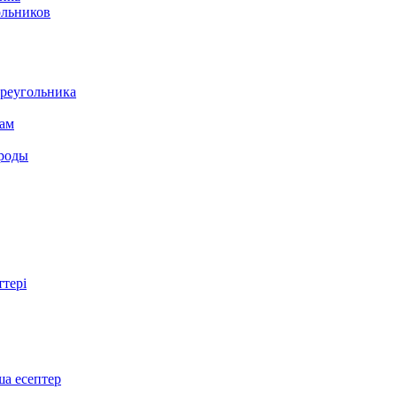
ольников
треугольника
там
ироды
ттері
ша есептер