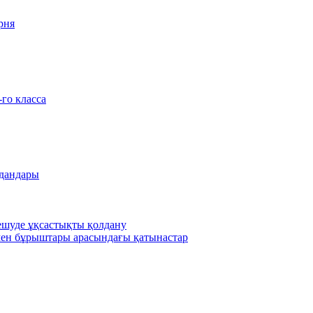
рня
-го класса
удандары
шешуде ұқсастықты қолдану
ен бұрыштары арасындағы қатынастар