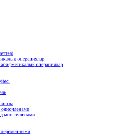
еттері
тикалық операциялар
 арифметикалық операциялар
үйесі
ель
ойства
д одночленами
ад многочленами
я переменными