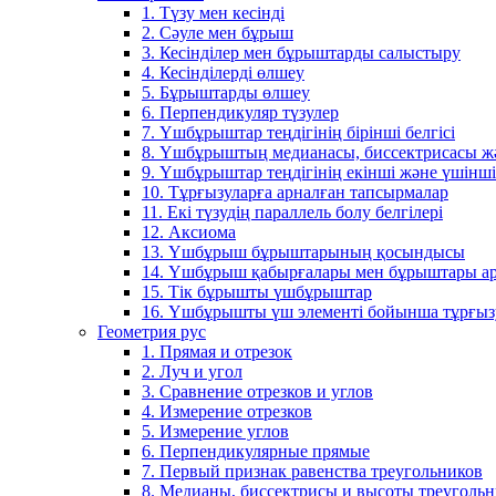
1. Түзу мен кесінді
2. Сәуле мен бұрыш
3. Кесінділер мен бұрыштарды салыстыру
4. Кесінділерді өлшеу
5. Бұрыштарды өлшеу
6. Перпендикуляр түзулер
7. Үшбұрыштар теңдігінің бірінші белгісі
8. Үшбұрыштың медианасы, биссектрисасы жән
9. Үшбұрыштар теңдігінің екінші және үшінші 
10. Тұрғызуларға арналған тапсырмалар
11. Екі түзудің параллель болу белгілері
12. Аксиома
13. Үшбұрыш бұрыштарының қосындысы
14. Үшбұрыш қабырғалары мен бұрыштары ар
15. Тік бұрышты үшбұрыштар
16. Үшбұрышты үш элементі бойынша тұрғыз
Геометрия рус
1. Прямая и отрезок
2. Луч и угол
3. Сравнение отрезков и углов
4. Измерение отрезков
5. Измерение углов
6. Перпендикулярные прямые
7. Первый признак равенства треугольников
8. Медианы, биссектрисы и высоты треуголь