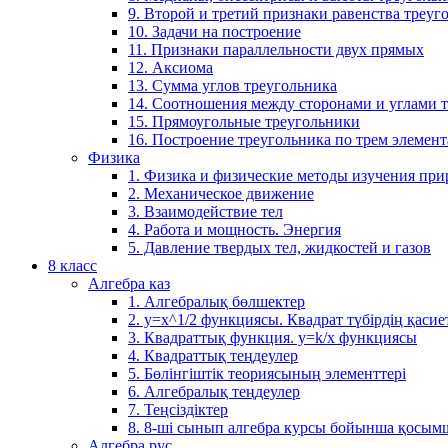
9. Второй и третий признаки равенства треуг
10. Задачи на построение
11. Признаки параллельности двух прямых
12. Аксиома
13. Сумма углов треугольника
14. Соотношения между сторонами и углами 
15. Прямоугольные треугольники
16. Построение треугольника по трем элемен
Физика
1. Физика и физические методы изучения пр
2. Механическое движение
3. Взаимодействие тел
4. Работа и мощность. Энергия
5. Давление твердых тел, жидкостей и газов
8 класс
Алгебра каз
1. Алгебралық бөлшектер
2. у=х^1/2 функциясы. Квадрат түбірдің қасие
3. Квадраттық функция. у=k/x функциясы
4. Квадраттық теңдеулер
5. Бөлінгіштік теориясының элементтері
6. Алгебралық теңдеулер
7. Теңсіздіктер
8. 8-ші сынып алгебра курсы бойынша қосым
Алгебра рус