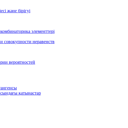
есі және бірігуі
 комбинаторика элементтері
 и совокупности неравенств
ории вероятностей
тангенсы
сындағы қатынастар