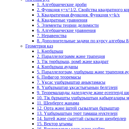
1. Алгебраические дроби
2. Функция y=x^1/2. Свойства квадратного ко
3. Квадратичная функция. Функция у=k/x
4. Квадратные уравнения
5. Элементы теории делимости
6. Алгебраические уравнения
7. Неравенства
8. Дополнительные задачи по курсу алгебры 8
Геометрия каз
1. Көпбұрыш
2. Параллелограмм және трапеция
3. Тік төрбұрыш, ромб және квадрат
4. Көпбұрыш ауданы
5. Параллелограм, үшбұрыш және трапеция а
6. Пифагор теоремасы
7. Ұқсас үшбұрыштар анықтамасы
8. Үшбұрыштар ұқсастығының белгілері
9. Теоремаларды дәлелдеуде және есептерді 
10. Тік бұрышты үшбұрыштың қабырғалары м
11. Шеңберге жанама
12. Орта және іштей сызылғын бұрыштар
13. Үшбұрыштың төрт тамаша нүктелері
14. Іштей және сырттай сызылған шеңберлер
15. Вектор ұғымы
16. Векторларды қосу және азайту