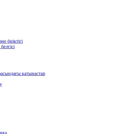
е биіктігі
белгісі
асындағы қатынастар
у
ника