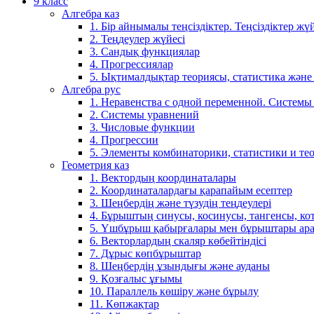
9 класс
Алгебра каз
1. Бір айнымалы теңсіздіктер. Теңсіздіктер жүй
2. Теңдеулер жүйесі
3. Сандық функциялар
4. Прогрессиялар
5. Ықтималдықтар теориясы, статистика және
Алгебра рус
1. Неравенства с одной переменной. Системы
2. Системы уравнений
3. Числовые функции
4. Прогрессии
5. Элементы комбинаторики, статистики и те
Геометрия каз
1. Вектордың координаталары
2. Координаталардағы қарапайым есептер
3. Шеңбердің және түзудің теңдеулері
4. Бұрыштың синусы, косинусы, тангенсы, ко
5. Үшбұрыш қабырғалары мен бұрыштары ара
6. Векторлардың скаляр көбейтіндісі
7. Дұрыс көпбұрыштар
8. Шеңбердің ұзындығы және ауданы
9. Қозғалыс ұғымы
10. Параллель көшіру және бұрылу
11. Көпжақтар