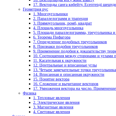
17. Векторды санға көбейту. Есептерді шешу
Геометрия рус
1. Многоугольники
2. Параллелограмм и трапеция
3. Прямоугольник, ромб, квадрат
4. Площадь многоугольника
5. Площади параллелограмма, треугольника и
6. Теорема Пифагора
7. Определение подобных треугольников
8. Признаки подобия треугольников
9. Применение подобия к доказательству теор
10. Соотношения между сторонами и углами 
11. Касательная к окружности
12. Центральные и вписанные углы
13. Четыре замечательные точки треугольника
14. Вписанная и описанная окружности
15. Понятие вектора
16. Сложение и вычитание векторов
17. Умножения вектора на число. Применение
Физика
1. Тепловые явления
2. Электрические явления
3. Магнитные явления
4. Световые явления