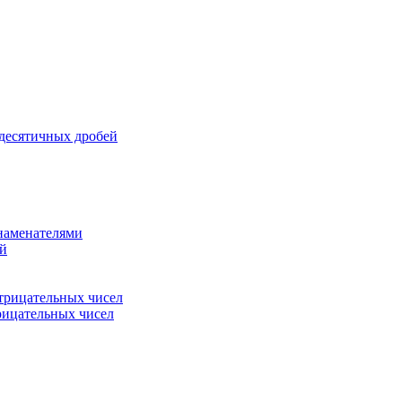
 десятичных дробей
знаменателями
ей
трицательных чисел
рицательных чисел