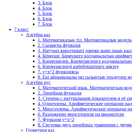
3. Блок
4. Блок
5. Блок
6. Блок
7. Блок
7 класс
Алгебра каз
1. Математикалық тіл. Математикалық модель
2. Сызықты функция
3. Натурал көрсеткішті дәреже және оның қаси
4. Бірмүше. Бірмүшеге қолданылатын арифме
5. Көпмүшелер. Көпмүшелерге қолданылатын
6. Көпмүшелерді көбейткіштерге жіктеу
7. у=х^2 функциясы
8. Екі айнымалылы екі сызықтық теңдеулер ж
Алгебра рус
1. Математический язык. Математическая мод
2. Линейная функция
3. Степень с натуральным показателем и её св
4. Одночлены. Арифметические операции на
5. Многочлены. Арифметические операции н
6. Разложение многочленов на множители
7. Функция y=x^2
8. Системы двух линейных уравнения с двум
Геометрия каз