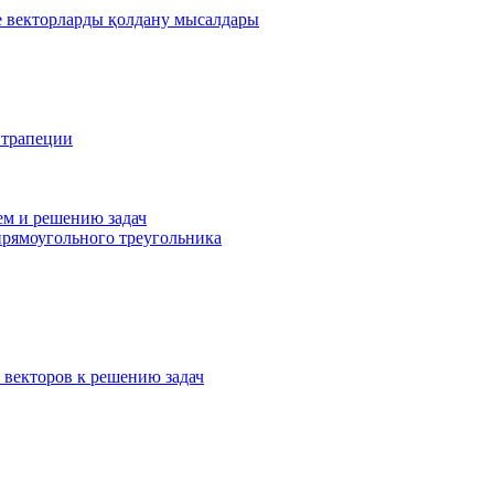
де векторларды қолдану мысалдары
 трапеции
ем и решению задач
прямоугольного треугольника
 векторов к решению задач