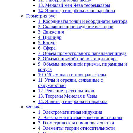
13. Меналай мен Чева теоремалары
14. Эллипс, гипербола және парабола
Геометрия рус
1. Координаты точки и координаты вектора
2. Скалярное произведение векторов
3. Движения
4. Цилиндр
5. Конус
6. Сфера
7. Объем прямоугольного параллелепипеда
8. Объемы прямой призмы и цилиндра
9. Объемы наклонной призмы, пирамиды и
конуса
10. Объем шара и площадь сферы
11. Углы и отрезки, связанные с
окружностью
12. Решение треугольников
13. Теоремы Менелая и Чевы
14. Эллипс, гипербола и парабола
Физика
1. Электромагнитная индукция
2. Электромагнитные колебания и волны
3. Геометрическая и волновая оптика
4. Элементы теории относительности