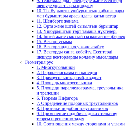
9. Теоремаларды дәлелдеуде және есептерді
шешуде ұқсастықты қолдану
10. Тік бұрышты үшбұрыштың қабырғалары
мен бұрыштары арасындағы қатынастар
11. Шеңберге жанама
12. Орта және іштей сызылғын бұрыштар
13. Үшбұрыштың төрт тамаша нүктелері
14. Іштей және сырттай сызылған шеңберлер
15. Вектор ұғымы
16. Векторларды қосу және азайту
17. Векторды санға көбейту. Есептерді
шешуде векторларды қолдану мысалдары
Геометрия рус
1. Многоугольники
2. Параллелограмм и трапеция
3. Прямоугольник, ромб, квадрат
4. Площадь многоугольника
5. Площади параллелограмма, треугольника
и трапеции
6. Теорема Пифагора
7. Определение подобных треугольников
8. Признаки подобия треугольников
9. Применение подобия к доказательству
теорем и решению задач
10. Соотношения между сторонами и углами