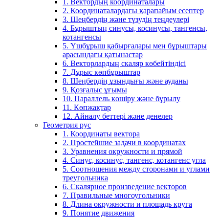
1. Вектордың координаталары
2. Координаталардағы қарапайым есептер
3. Шеңбердің және түзудің теңдеулері
4. Бұрыштың синусы, косинусы, тангенсы,
котангенсы
5. Үшбұрыш қабырғалары мен бұрыштары
арасындағы қатынастар
6. Векторлардың скаляр көбейтіндісі
7. Дұрыс көпбұрыштар
8. Шеңбердің ұзындығы және ауданы
9. Қозғалыс ұғымы
10. Параллель көшіру және бұрылу
11. Көпжақтар
12. Айналу беттері және денелер
Геометрия рус
1. Координаты вектора
2. Простейшие задачи в координатах
3. Уравнения окружности и прямой
4. Синус, косинус, тангенс, котангенс угла
5. Соотношения между сторонами и углами
треугольника
6. Скалярное произведение векторов
7. Правильные многоугольники
8. Длина окружности и площадь круга
9. Понятие движения