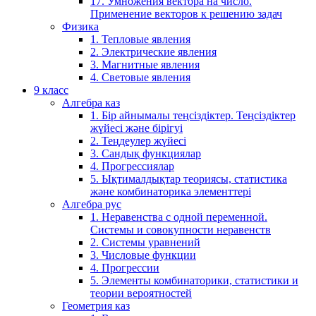
17. Умножения вектора на число.
Применение векторов к решению задач
Физика
1. Тепловые явления
2. Электрические явления
3. Магнитные явления
4. Световые явления
9 класс
Алгебра каз
1. Бір айнымалы теңсіздіктер. Теңсіздіктер
жүйесі және бірігуі
2. Теңдеулер жүйесі
3. Сандық функциялар
4. Прогрессиялар
5. Ықтималдықтар теориясы, статистика
және комбинаторика элементтері
Алгебра рус
1. Неравенства с одной переменной.
Системы и совокупности неравенств
2. Системы уравнений
3. Числовые функции
4. Прогрессии
5. Элементы комбинаторики, статистики и
теории вероятностей
Геометрия каз