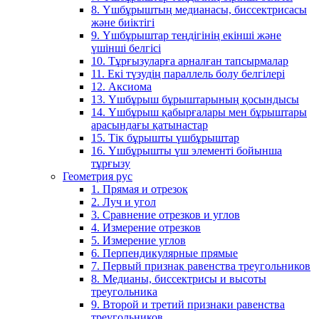
8. Үшбұрыштың медианасы, биссектрисасы
және биіктігі
9. Үшбұрыштар теңдігінің екінші және
үшінші белгісі
10. Тұрғызуларға арналған тапсырмалар
11. Екі түзудің параллель болу белгілері
12. Аксиома
13. Үшбұрыш бұрыштарының қосындысы
14. Үшбұрыш қабырғалары мен бұрыштары
арасындағы қатынастар
15. Тік бұрышты үшбұрыштар
16. Үшбұрышты үш элементі бойынша
тұрғызу
Геометрия рус
1. Прямая и отрезок
2. Луч и угол
3. Сравнение отрезков и углов
4. Измерение отрезков
5. Измерение углов
6. Перпендикулярные прямые
7. Первый признак равенства треугольников
8. Медианы, биссектрисы и высоты
треугольника
9. Второй и третий признаки равенства
треугольников