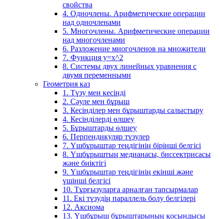
свойства
4. Одночлены. Арифметические операции
над одночленами
5. Многочлены. Арифметические операции
над многочленами
6. Разложение многочленов на множители
7. Функция y=x^2
8. Системы двух линейных уравнения с
двумя переменными
Геометрия каз
1. Түзу мен кесінді
2. Сәуле мен бұрыш
3. Кесінділер мен бұрыштарды салыстыру
4. Кесінділерді өлшеу
5. Бұрыштарды өлшеу
6. Перпендикуляр түзулер
7. Үшбұрыштар теңдігінің бірінші белгісі
8. Үшбұрыштың медианасы, биссектрисасы
және биіктігі
9. Үшбұрыштар теңдігінің екінші және
үшінші белгісі
10. Тұрғызуларға арналған тапсырмалар
11. Екі түзудің параллель болу белгілері
12. Аксиома
13. Үшбұрыш бұрыштарының қосындысы