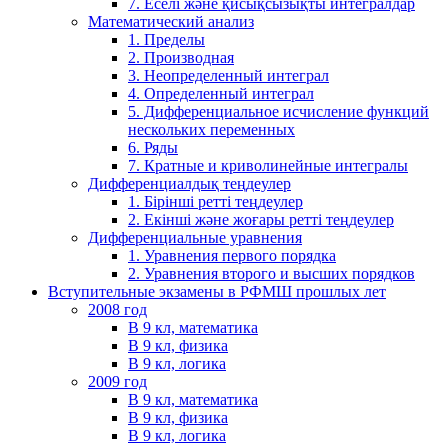
7. Еселі және қисықсызықты интегралдар
Математический анализ
1. Пределы
2. Производная
3. Неопределенный интеграл
4. Определенный интеграл
5. Дифференциальное исчисление функций
нескольких переменных
6. Ряды
7. Кратные и криволинейные интегралы
Дифференциалдық теңдеулер
1. Бірінші ретті теңдеулер
2. Екінші және жоғары ретті теңдеулер
Дифференциальные уравнения
1. Уравнения первого порядка
2. Уравнения второго и высших порядков
Вступительные экзамены в РФМШ прошлых лет
2008 год
В 9 кл, математика
В 9 кл, физика
В 9 кл, логика
2009 год
В 9 кл, математика
В 9 кл, физика
В 9 кл, логика