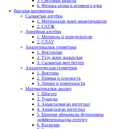
5. Световые кванты
6. Физика атома и атомного ядра
Высшая математика
Сызықтық алгебра
1. Матрицалар және анықтауыштар
2. САТЖ
Линейная алгебра
1. Матрицы и определители
2. СЛАУ
Аналитикалық геометрия
1. Векторлар
2. Түзу және жазықтық
3. Сызықтар мен беттер
Аналитическая геометрия
1. Векторы
2. Прямая и плоскость
3. Линии и поверхности
Математикалық анализ
1. Шектер
2. Туынды
3. Анықталмаған интеграл
4. Анықталған интеграл
5. Бірнеше айнымалы функцияны
дифференциалды есептеу
6. Қатарлар