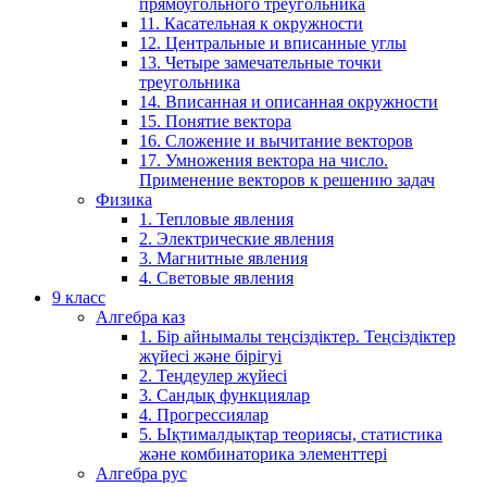
прямоугольного треугольника
11. Касательная к окружности
12. Центральные и вписанные углы
13. Четыре замечательные точки
треугольника
14. Вписанная и описанная окружности
15. Понятие вектора
16. Сложение и вычитание векторов
17. Умножения вектора на число.
Применение векторов к решению задач
Физика
1. Тепловые явления
2. Электрические явления
3. Магнитные явления
4. Световые явления
9 класс
Алгебра каз
1. Бір айнымалы теңсіздіктер. Теңсіздіктер
жүйесі және бірігуі
2. Теңдеулер жүйесі
3. Сандық функциялар
4. Прогрессиялар
5. Ықтималдықтар теориясы, статистика
және комбинаторика элементтері
Алгебра рус