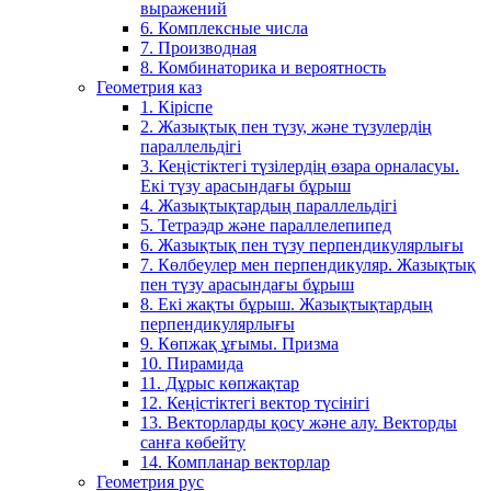
выражений
6. Комплексные числа
7. Производная
8. Комбинаторика и вероятность
Геометрия каз
1. Кіріспе
2. Жазықтық пен түзу, және түзулердің
параллельдігі
3. Кеңістіктегі түзілердің өзара орналасуы.
Екі түзу арасындағы бұрыш
4. Жазықтықтардың параллельдігі
5. Тетраэдр және параллелепипед
6. Жазықтық пен түзу перпендикулярлығы
7. Көлбеулер мен перпендикуляр. Жазықтық
пен түзу арасындағы бұрыш
8. Екі жақты бұрыш. Жазықтықтардың
перпендикулярлығы
9. Көпжақ ұғымы. Призма
10. Пирамида
11. Дұрыс көпжақтар
12. Кеңістіктегі вектор түсінігі
13. Векторларды қосу және алу. Векторды
санға көбейту
14. Компланар векторлар
Геометрия рус