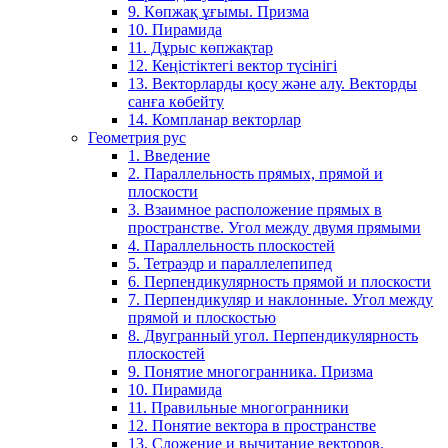
9. Көпжақ ұғымы. Призма
10. Пирамида
11. Дұрыс көпжақтар
12. Кеңістіктегі вектор түсінігі
13. Векторларды қосу және алу. Векторды
санға көбейту
14. Компланар векторлар
Геометрия рус
1. Введение
2. Параллельность прямых, прямой и
плоскости
3. Взаимное расположение прямых в
пространстве. Угол между двумя прямыми
4. Параллельность плоскостей
5. Тетраэдр и параллелепипед
6. Перпендикулярность прямой и плоскости
7. Перпендикуляр и наклонные. Угол между
прямой и плоскостью
8. Двугранный угол. Перпендикулярность
плоскостей
9. Понятие многогранника. Призма
10. Пирамида
11. Правильные многогранники
12. Понятие вектора в пространстве
13. Сложение и вычитание векторов.