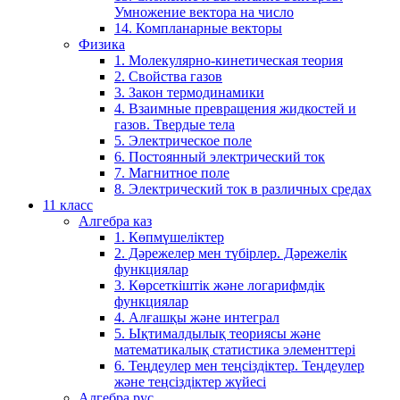
Умножение вектора на число
14. Компланарные векторы
Физика
1. Молекулярно-кинетическая теория
2. Свойства газов
3. Закон термодинамики
4. Взаимные превращения жидкостей и
газов. Твердые тела
5. Электрическое поле
6. Постоянный электрический ток
7. Магнитное поле
8. Электрический ток в различных средах
11 класс
Алгебра каз
1. Көпмүшеліктер
2. Дәрежелер мен түбірлер. Дәрежелік
функциялар
3. Көрсеткіштік және логарифмдік
функциялар
4. Алғашқы және интеграл
5. Ықтималдылық теориясы және
математикалық статистика элементтері
6. Теңдеулер мен теңсіздіктер. Теңдеулер
және теңсіздіктер жүйесі
Алгебра рус