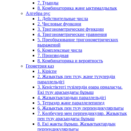
7. Туынды
8. Комбинаторика және ықтималдылық
Алгебра рус
1. Действительные числа
2. Числовые функции
3. Тригонометрические функции
4. Тригонометрические уравнения
5. Преобразование тригонометрических
выражений
6. Комплексные числа
7. Производная
8. Комбинаторика и вероятность
Геометрия каз
1. Кіріспе
2. Жазықтық пен түзу, және түзулердің
параллельдігі
3. Кеңістіктегі түзілердің өзара орналасуы.
Екі түзу арасындағы бұрыш
4. Жазықтықтардың параллельдігі
5. Тетраэдр және параллелепипед
6. Жазықтық пен түзу перпендикулярлығы
7. Көлбеулер мен перпендикуляр. Жазықтық
пен түзу арасындағы бұрыш
8. Екі жақты бұрыш. Жазықтықтардың
перпендикулярлығы