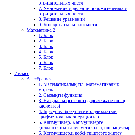
отрицательных чисел
7. Умножение и деление положительных и
отрицательных чисел
8. Решение уравнений
9. Координаты на плоскости
Математика 2
1. Блок
2. Блок
3. Блок
4. Блок
5. Блок
6. Блок
7. Блок
7 класс
Алгебра каз
1. Математикалық тіл. Математикалық
модель
2. Сызықты функция
3. Натурал көрсеткішті дәреже және оның
қасиеттері
4. Бірмүше. Бірмүшеге қолданылатын
арифметикалық операциялар
5. Көпмүшелер. Көпмүшелерге
қолданылатын арифметикалық операциялар
6. Көпмүшелерді көбейткіштерге жіктеу