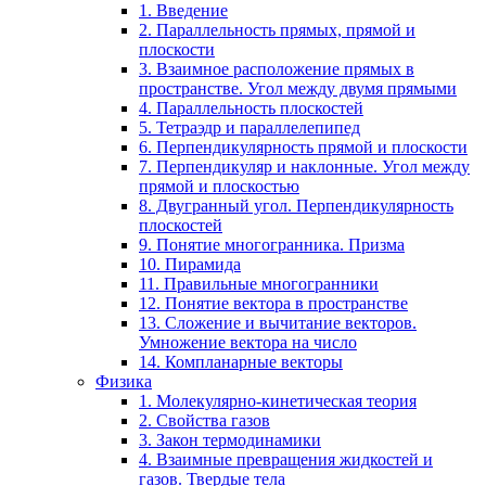
1. Введение
2. Параллельность прямых, прямой и
плоскости
3. Взаимное расположение прямых в
пространстве. Угол между двумя прямыми
4. Параллельность плоскостей
5. Тетраэдр и параллелепипед
6. Перпендикулярность прямой и плоскости
7. Перпендикуляр и наклонные. Угол между
прямой и плоскостью
8. Двугранный угол. Перпендикулярность
плоскостей
9. Понятие многогранника. Призма
10. Пирамида
11. Правильные многогранники
12. Понятие вектора в пространстве
13. Сложение и вычитание векторов.
Умножение вектора на число
14. Компланарные векторы
Физика
1. Молекулярно-кинетическая теория
2. Свойства газов
3. Закон термодинамики
4. Взаимные превращения жидкостей и
газов. Твердые тела