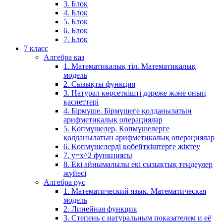
3. Блок
4. Блок
5. Блок
6. Блок
7. Блок
7 класс
Алгебра каз
1. Математикалық тіл. Математикалық
модель
2. Сызықты функция
3. Натурал көрсеткішті дәреже және оның
қасиеттері
4. Бірмүше. Бірмүшеге қолданылатын
арифметикалық операциялар
5. Көпмүшелер. Көпмүшелерге
қолданылатын арифметикалық операциялар
6. Көпмүшелерді көбейткіштерге жіктеу
7. у=х^2 функциясы
8. Екі айнымалылы екі сызықтық теңдеулер
жүйесі
Алгебра рус
1. Математический язык. Математическая
модель
2. Линейная функция
3. Степень с натуральным показателем и её