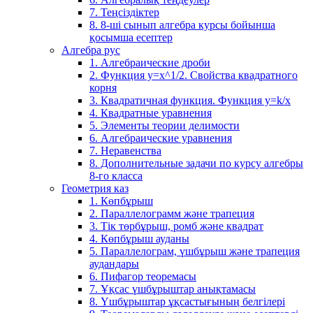
7. Теңсіздіктер
8. 8-ші сынып алгебра курсы бойынша
қосымша есептер
Алгебра рус
1. Алгебраические дроби
2. Функция y=x^1/2. Свойства квадратного
корня
3. Квадратичная функция. Функция у=k/x
4. Квадратные уравнения
5. Элементы теории делимости
6. Алгебраические уравнения
7. Неравенства
8. Дополнительные задачи по курсу алгебры
8-го класса
Геометрия каз
1. Көпбұрыш
2. Параллелограмм және трапеция
3. Тік төрбұрыш, ромб және квадрат
4. Көпбұрыш ауданы
5. Параллелограм, үшбұрыш және трапеция
аудандары
6. Пифагор теоремасы
7. Ұқсас үшбұрыштар анықтамасы
8. Үшбұрыштар ұқсастығының белгілері