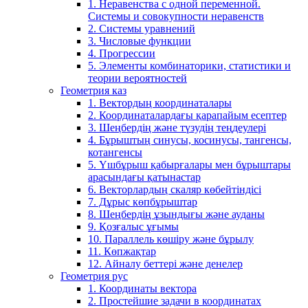
1. Неравенства с одной переменной.
Системы и совокупности неравенств
2. Системы уравнений
3. Числовые функции
4. Прогрессии
5. Элементы комбинаторики, статистики и
теории вероятностей
Геометрия каз
1. Вектордың координаталары
2. Координаталардағы қарапайым есептер
3. Шеңбердің және түзудің теңдеулері
4. Бұрыштың синусы, косинусы, тангенсы,
котангенсы
5. Үшбұрыш қабырғалары мен бұрыштары
арасындағы қатынастар
6. Векторлардың скаляр көбейтіндісі
7. Дұрыс көпбұрыштар
8. Шеңбердің ұзындығы және ауданы
9. Қозғалыс ұғымы
10. Параллель көшіру және бұрылу
11. Көпжақтар
12. Айналу беттері және денелер
Геометрия рус
1. Координаты вектора
2. Простейшие задачи в координатах