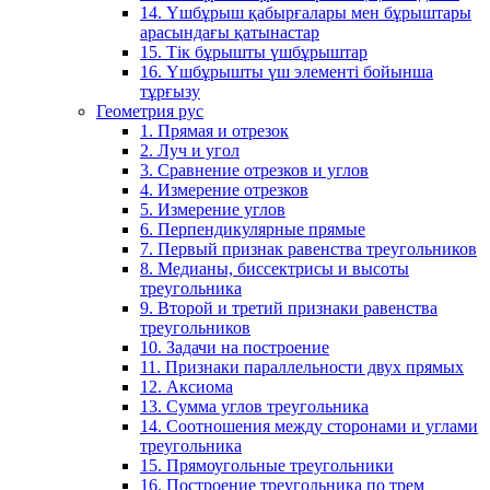
14. Үшбұрыш қабырғалары мен бұрыштары
арасындағы қатынастар
15. Тік бұрышты үшбұрыштар
16. Үшбұрышты үш элементі бойынша
тұрғызу
Геометрия рус
1. Прямая и отрезок
2. Луч и угол
3. Сравнение отрезков и углов
4. Измерение отрезков
5. Измерение углов
6. Перпендикулярные прямые
7. Первый признак равенства треугольников
8. Медианы, биссектрисы и высоты
треугольника
9. Второй и третий признаки равенства
треугольников
10. Задачи на построение
11. Признаки параллельности двух прямых
12. Аксиома
13. Сумма углов треугольника
14. Соотношения между сторонами и углами
треугольника
15. Прямоугольные треугольники
16. Построение треугольника по трем