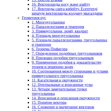
16. Векторларды қосу және азайту
17. Векторды санға көбейту. Есептерді
шешуде векторларды қолдану мысалдары
Геометрия рус
1. Многоугольники
2. Параллелограмм и трапеция
3. Прямоугольник, ромб, квадрат
4. Площадь многоугольника
5. Площади параллелограмма, треугольника
и трапеции
6. Теорема Пифагора
7. Определение подобных треугольников
8. Признаки подобия треугольников
9. Применение подобия к доказательству
теорем и решению задач
10. Соотношения между сторонами и углами
прямоугольного треугольника
11. Касательная к окружности
12. Центральные и вписанные углы
13. Четыре замечательные точки
треугольника
14. Вписанная и описанная окружности
15. Понятие вектора
16. Сложение и вычитание векторов