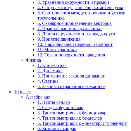
3. Уравнения окружности и прямой
4. Синус, косинус, тангенс, котангенс угла
5. Соотношения между сторонами и углами
треугольника
6. Скалярное произведение векторов
7. Правильные многоугольники
8. Длина окружности и площадь круга
9. Понятие движения
10. Параллельный перенос и поворот
11. Многогранники
12. Тела и поверхности вращения
Физика
1. Кинематика
2. Динамика
3. Применение законов динамики
4. Статика
5. Законы сохранения в механике
10 класс
Алгебра каз
1. Нақты сандар
2. Сандық функциялар
3. Тригонометриялық функциялар
4. Тригонометриялық теңдеулер
5. Тригонометриялық өрнектерді түрлендіру
6. Комплекс сандар