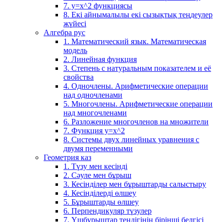
7. у=х^2 функциясы
8. Екі айнымалылы екі сызықтық теңдеулер
жүйесі
Алгебра рус
1. Математический язык. Математическая
модель
2. Линейная функция
3. Степень с натуральным показателем и её
свойства
4. Одночлены. Арифметические операции
над одночленами
5. Многочлены. Арифметические операции
над многочленами
6. Разложение многочленов на множители
7. Функция y=x^2
8. Системы двух линейных уравнения с
двумя переменными
Геометрия каз
1. Түзу мен кесінді
2. Сәуле мен бұрыш
3. Кесінділер мен бұрыштарды салыстыру
4. Кесінділерді өлшеу
5. Бұрыштарды өлшеу
6. Перпендикуляр түзулер
7. Үшбұрыштар теңдігінің бірінші белгісі