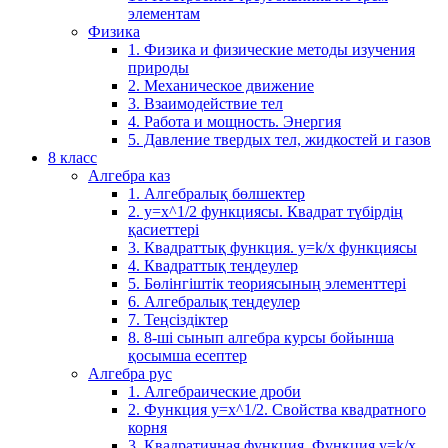
элементам
Физика
1. Физика и физические методы изучения
природы
2. Механическое движение
3. Взаимодействие тел
4. Работа и мощность. Энергия
5. Давление твердых тел, жидкостей и газов
8 класс
Алгебра каз
1. Алгебралық бөлшектер
2. у=х^1/2 функциясы. Квадрат түбірдің
қасиеттері
3. Квадраттық функция. у=k/x функциясы
4. Квадраттық теңдеулер
5. Бөлінгіштік теориясының элементтері
6. Алгебралық теңдеулер
7. Теңсіздіктер
8. 8-ші сынып алгебра курсы бойынша
қосымша есептер
Алгебра рус
1. Алгебраические дроби
2. Функция y=x^1/2. Свойства квадратного
корня
3. Квадратичная функция. Функция у=k/x