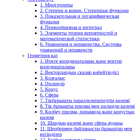
1. Многочлены
2. Степени и корни. Степенные функции
3. Показательная и логарифмическая
функции
4. Первообразная и интеграл
5. Элементы теории вероятностей и
математической статистики
6. Уравнения и неравенства. Системы
уравнений и неравенств
Геометрия каз
1. Нүкте координаталары және вектор
координаталары
2. Векторлардың скаляр көбейтіндісі
3. Қозғалыс
4. Цилиндр
5. Конус
6. Сфера
7. Тікбұрышты параллелепипедтің көлемі
8. Тік бұрышты призма мен цилиндр көлемі
9. Көлбеу призма, пирамида және конустың
көлемі
10. Шардың көлемі және сфера ауданы
11. Шеңбермен байланысты бұрыштар мен
кесінділер
12. Үшбұрыштарды шешу