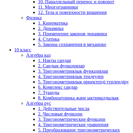
10. Параллельный перенос и поворот
11. Многогранники
12. Тела и поверхности вращения
Физика
1. Кинематика
2. Динамика
3. Применение законов динамики
4. Статика
5. Законы сохранения в механике
10 класс
Алгебра каз
1. Нақты сандар
2. Сандық функциялар
3. Тригонометриялық функциялар
4. Тригонометриялық теңдеулер
5. Тригонометриялық өрнектерді түрлендіру
6. Комплекс сандар
7. Туынды
8. Комбинаторика және ықтималдылық
Алгебра рус
1. Действительные числа
2. Числовые функции
3. Тригонометрические функции
4. Тригонометрические уравнения
5. Преобразование тригонометрических