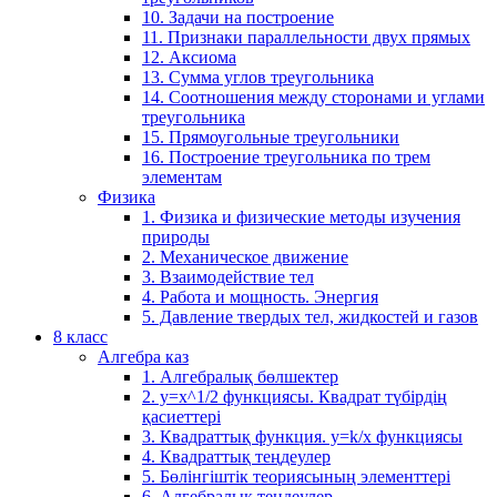
10. Задачи на построение
11. Признаки параллельности двух прямых
12. Аксиома
13. Сумма углов треугольника
14. Соотношения между сторонами и углами
треугольника
15. Прямоугольные треугольники
16. Построение треугольника по трем
элементам
Физика
1. Физика и физические методы изучения
природы
2. Механическое движение
3. Взаимодействие тел
4. Работа и мощность. Энергия
5. Давление твердых тел, жидкостей и газов
8 класс
Алгебра каз
1. Алгебралық бөлшектер
2. у=х^1/2 функциясы. Квадрат түбірдің
қасиеттері
3. Квадраттық функция. у=k/x функциясы
4. Квадраттық теңдеулер
5. Бөлінгіштік теориясының элементтері
6. Алгебралық теңдеулер