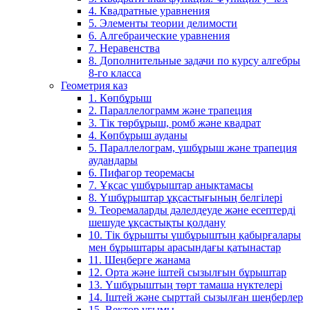
4. Квадратные уравнения
5. Элементы теории делимости
6. Алгебраические уравнения
7. Неравенства
8. Дополнительные задачи по курсу алгебры
8-го класса
Геометрия каз
1. Көпбұрыш
2. Параллелограмм және трапеция
3. Тік төрбұрыш, ромб және квадрат
4. Көпбұрыш ауданы
5. Параллелограм, үшбұрыш және трапеция
аудандары
6. Пифагор теоремасы
7. Ұқсас үшбұрыштар анықтамасы
8. Үшбұрыштар ұқсастығының белгілері
9. Теоремаларды дәлелдеуде және есептерді
шешуде ұқсастықты қолдану
10. Тік бұрышты үшбұрыштың қабырғалары
мен бұрыштары арасындағы қатынастар
11. Шеңберге жанама
12. Орта және іштей сызылғын бұрыштар
13. Үшбұрыштың төрт тамаша нүктелері
14. Іштей және сырттай сызылған шеңберлер
15. Вектор ұғымы