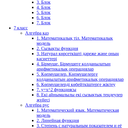
3. Блок
4. Блок
5. Блок
6. Блок
7. Блок
7 класс
Алгебра каз
1. Математикалық тіл. Математикалық
модель
2. Сызықты функция
3. Натурал көрсеткішті дәреже және оның
қасиеттері
4. Бірмүше. Бірмүшеге қолданылатын
арифметикалық операциялар
5. Көпмүшелер. Көпмүшелерге
қолданылатын арифметикалық операциялар
6. Көпмүшелерді көбейткіштерге жіктеу
7. у=х^2 функциясы
8. Екі айнымалылы екі сызықтық теңдеулер
жүйесі
Алгебра рус
1. Математический язык. Математическая
модель
2. Линейная функция
3. Степень с натуральным показателем и её