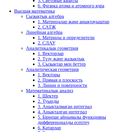
5. Световые кванты
6. Физика атома и атомного ядра
Высшая математика
Сызықтық алгебра
1. Матрицалар және анықтауыштар
2. САТЖ
Линейная алгебра
1. Матрицы и определители
2. СЛАУ
Аналитикалық геометрия
1. Векторлар
2. Түзу және жазықтық
3. Сызықтар мен беттер
Аналитическая геометрия
1. Векторы
2. Прямая и плоскость
3. Линии и поверхности
Математикалық анализ
1. Шектер
2. Туынды
3. Анықталмаған интеграл
4. Анықталған интеграл
5. Бірнеше айнымалы функцияны
дифференциалды есептеу
6. Қатарлар