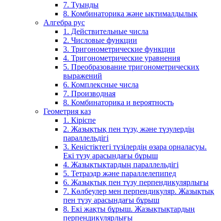
7. Туынды
8. Комбинаторика және ықтималдылық
Алгебра рус
1. Действительные числа
2. Числовые функции
3. Тригонометрические функции
4. Тригонометрические уравнения
5. Преобразование тригонометрических
выражений
6. Комплексные числа
7. Производная
8. Комбинаторика и вероятность
Геометрия каз
1. Кіріспе
2. Жазықтық пен түзу, және түзулердің
параллельдігі
3. Кеңістіктегі түзілердің өзара орналасуы.
Екі түзу арасындағы бұрыш
4. Жазықтықтардың параллельдігі
5. Тетраэдр және параллелепипед
6. Жазықтық пен түзу перпендикулярлығы
7. Көлбеулер мен перпендикуляр. Жазықтық
пен түзу арасындағы бұрыш
8. Екі жақты бұрыш. Жазықтықтардың
перпендикулярлығы