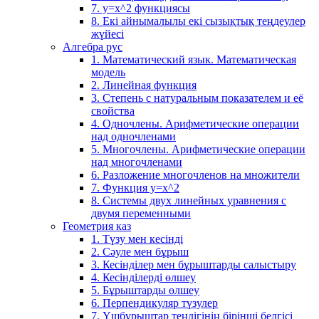
7. у=х^2 функциясы
8. Екі айнымалылы екі сызықтық теңдеулер
жүйесі
Алгебра рус
1. Математический язык. Математическая
модель
2. Линейная функция
3. Степень с натуральным показателем и её
свойства
4. Одночлены. Арифметические операции
над одночленами
5. Многочлены. Арифметические операции
над многочленами
6. Разложение многочленов на множители
7. Функция y=x^2
8. Системы двух линейных уравнения с
двумя переменными
Геометрия каз
1. Түзу мен кесінді
2. Сәуле мен бұрыш
3. Кесінділер мен бұрыштарды салыстыру
4. Кесінділерді өлшеу
5. Бұрыштарды өлшеу
6. Перпендикуляр түзулер
7. Үшбұрыштар теңдігінің бірінші белгісі