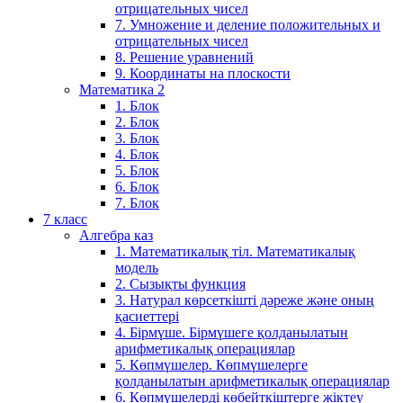
отрицательных чисел
7. Умножение и деление положительных и
отрицательных чисел
8. Решение уравнений
9. Координаты на плоскости
Математика 2
1. Блок
2. Блок
3. Блок
4. Блок
5. Блок
6. Блок
7. Блок
7 класс
Алгебра каз
1. Математикалық тіл. Математикалық
модель
2. Сызықты функция
3. Натурал көрсеткішті дәреже және оның
қасиеттері
4. Бірмүше. Бірмүшеге қолданылатын
арифметикалық операциялар
5. Көпмүшелер. Көпмүшелерге
қолданылатын арифметикалық операциялар
6. Көпмүшелерді көбейткіштерге жіктеу