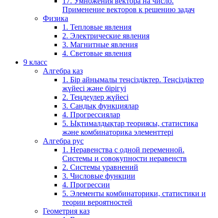
17. Умножения вектора на число.
Применение векторов к решению задач
Физика
1. Тепловые явления
2. Электрические явления
3. Магнитные явления
4. Световые явления
9 класс
Алгебра каз
1. Бір айнымалы теңсіздіктер. Теңсіздіктер
жүйесі және бірігуі
2. Теңдеулер жүйесі
3. Сандық функциялар
4. Прогрессиялар
5. Ықтималдықтар теориясы, статистика
және комбинаторика элементтері
Алгебра рус
1. Неравенства с одной переменной.
Системы и совокупности неравенств
2. Системы уравнений
3. Числовые функции
4. Прогрессии
5. Элементы комбинаторики, статистики и
теории вероятностей
Геометрия каз