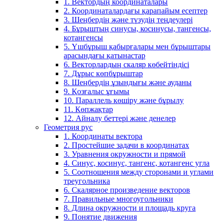
1. Вектордың координаталары
2. Координаталардағы қарапайым есептер
3. Шеңбердің және түзудің теңдеулері
4. Бұрыштың синусы, косинусы, тангенсы,
котангенсы
5. Үшбұрыш қабырғалары мен бұрыштары
арасындағы қатынастар
6. Векторлардың скаляр көбейтіндісі
7. Дұрыс көпбұрыштар
8. Шеңбердің ұзындығы және ауданы
9. Қозғалыс ұғымы
10. Параллель көшіру және бұрылу
11. Көпжақтар
12. Айналу беттері және денелер
Геометрия рус
1. Координаты вектора
2. Простейшие задачи в координатах
3. Уравнения окружности и прямой
4. Синус, косинус, тангенс, котангенс угла
5. Соотношения между сторонами и углами
треугольника
6. Скалярное произведение векторов
7. Правильные многоугольники
8. Длина окружности и площадь круга
9. Понятие движения