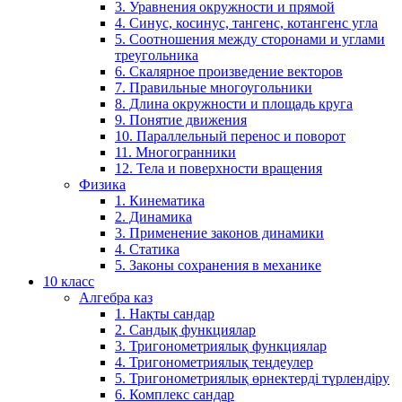
3. Уравнения окружности и прямой
4. Синус, косинус, тангенс, котангенс угла
5. Соотношения между сторонами и углами
треугольника
6. Скалярное произведение векторов
7. Правильные многоугольники
8. Длина окружности и площадь круга
9. Понятие движения
10. Параллельный перенос и поворот
11. Многогранники
12. Тела и поверхности вращения
Физика
1. Кинематика
2. Динамика
3. Применение законов динамики
4. Статика
5. Законы сохранения в механике
10 класс
Алгебра каз
1. Нақты сандар
2. Сандық функциялар
3. Тригонометриялық функциялар
4. Тригонометриялық теңдеулер
5. Тригонометриялық өрнектерді түрлендіру
6. Комплекс сандар