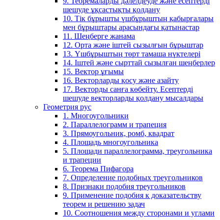
9. Теоремаларды дәлелдеуде және есептерді
шешуде ұқсастықты қолдану
10. Тік бұрышты үшбұрыштың қабырғалары
мен бұрыштары арасындағы қатынастар
11. Шеңберге жанама
12. Орта және іштей сызылғын бұрыштар
13. Үшбұрыштың төрт тамаша нүктелері
14. Іштей және сырттай сызылған шеңберлер
15. Вектор ұғымы
16. Векторларды қосу және азайту
17. Векторды санға көбейту. Есептерді
шешуде векторларды қолдану мысалдары
Геометрия рус
1. Многоугольники
2. Параллелограмм и трапеция
3. Прямоугольник, ромб, квадрат
4. Площадь многоугольника
5. Площади параллелограмма, треугольника
и трапеции
6. Теорема Пифагора
7. Определение подобных треугольников
8. Признаки подобия треугольников
9. Применение подобия к доказательству
теорем и решению задач
10. Соотношения между сторонами и углами