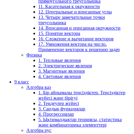
прямоугольного треугольника
11. Касательная к окружности
12. Центральные и вписанные углы
13. Четыре замечательные точки
треугольника
14. Вписанная и описанная окружности
15. Понятие вектора
16. Сложение и вычитание векторов
17. Умножения вектора на число.
Применение векторов к решению задач
Физика
1. Тепловые явления
2. Электрические явления
3. Магнитные явления
4. Световые явления
9 класс
Алгебра каз
1. Бір айнымалы теңсіздіктер. Теңсіздіктер
жүйесі және бірігуі
2. Теңдеулер жүйесі
3. Сандық функциялар
4. Прогрессиялар
5. Ықтималдықтар теориясы, статистика
және комбинаторика элементтері
Алгебра рус