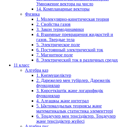
Умножение вектора на число
14. Компланарные векторы
Физика
1. Молекулярно-кинетическая теория
2. Свойства газов
3. Закон термодинамики
4. Взаимные превращения жидкостей и
газов. Твердые тела
5. Электрическое поле
6. Постоянный электрический ток
7. Магнитное поле
8. Электрический ток в различных средах
11 класс
Алгебра каз
1. Көпмүшеліктер
2. Дәрежелер мен түбірлер. Дәрежелік
функциялар
3. Көрсеткіштік және логарифмдік
функциялар
4. Алғашқы және интеграл
5. Ықтималдылық теориясы және
математикалық статистика элементтері
6. Теңдеулер мен теңсіздіктер. Теңдеулер
және теңсіздіктер жүйесі
Алгебра рус