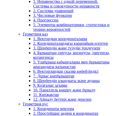
1. Неравенства с одной переменной.
Системы и совокупности неравенств
2. Системы уравнений
3. Числовые функции
4. Прогрессии
5. Элементы комбинаторики, статистики и
теории вероятностей
Геометрия каз
1. Вектордың координаталары
2. Координаталардағы қарапайым есептер
3. Шеңбердің және түзудің теңдеулері
4. Бұрыштың синусы, косинусы, тангенсы,
котангенсы
5. Үшбұрыш қабырғалары мен бұрыштары
арасындағы қатынастар
6. Векторлардың скаляр көбейтіндісі
7. Дұрыс көпбұрыштар
8. Шеңбердің ұзындығы және ауданы
9. Қозғалыс ұғымы
10. Параллель көшіру және бұрылу
11. Көпжақтар
12. Айналу беттері және денелер
Геометрия рус
1. Координаты вектора
2. Простейшие задачи в координатах