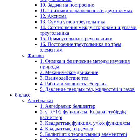
10. Задачи на построение
11. Признаки параллельности двух прямых
12. Аксиома
13. Сумма углов треугольника
14. Соотношения между сторонами и углами
треугольника
15. Прямоугольные треугольники
16. Построение треугольника по трем
элементам
Физика
1. Физика и физические методы изучения
природы
2. Механическое движение
3. Взаимодействие тел
4. Работа и мощность. Энергия
5. Давление твердых тел, жидкостей и газов
8 класс
Алгебра каз
1. Алгебралық бөлшектер
2. у=х^1/2 функциясы. Квадрат түбірдің
қасиеттері
3. Квадраттық функция. у=k/x функциясы
4. Квадраттық теңдеулер
5. Бөлінгіштік теориясының элементтері
6. Алгебралық теңдеулер