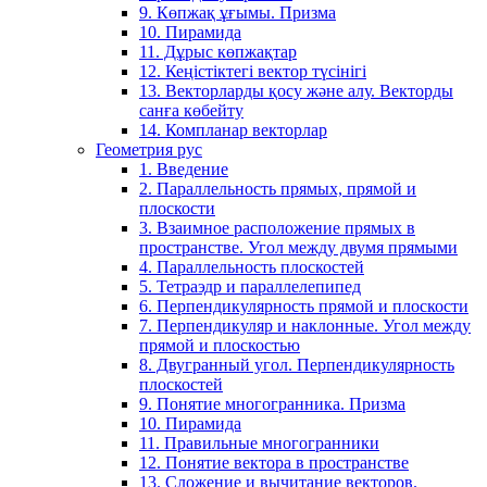
9. Көпжақ ұғымы. Призма
10. Пирамида
11. Дұрыс көпжақтар
12. Кеңістіктегі вектор түсінігі
13. Векторларды қосу және алу. Векторды
санға көбейту
14. Компланар векторлар
Геометрия рус
1. Введение
2. Параллельность прямых, прямой и
плоскости
3. Взаимное расположение прямых в
пространстве. Угол между двумя прямыми
4. Параллельность плоскостей
5. Тетраэдр и параллелепипед
6. Перпендикулярность прямой и плоскости
7. Перпендикуляр и наклонные. Угол между
прямой и плоскостью
8. Двугранный угол. Перпендикулярность
плоскостей
9. Понятие многогранника. Призма
10. Пирамида
11. Правильные многогранники
12. Понятие вектора в пространстве
13. Сложение и вычитание векторов.