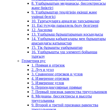
8. Үшбұрыштың медианасы, биссектрисасы
және биіктігі
9. Үшбұрыштар теңдігінің екінші және
үшінші белгісі
10. Тұрғызуларға арналған тапсырмалар
11. Екі түзудің параллель болу белгілері
12. Аксиома
13. Үшбұрыш бұрыштарының қосындысы
14. Үшбұрыш қабырғалары мен бұрыштары
арасындағы қатынастар
15. Тік бұрышты үшбұрыштар
16. Үшбұрышты үш элементі бойынша
тұрғызу
Геометрия рус
1. Прямая и отрезок
2. Луч и угол
3. Сравнение отрезков и углов
4. Измерение отрезков
5. Измерение углов
6. Перпендикулярные прямые
7. Первый признак равенства треугольников
8. Медианы, биссектрисы и высоты
треугольника
9. Второй и третий признаки равенства
треугольников