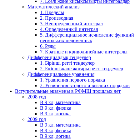
7. Еселі және қисықсызықты интегралдар
Математический анализ
1. Пределы
2. Производная
3. Неопределенный интеграл
4. Определенный интеграл
5. Дифференциальное исчисление функций
нескольких переменных
6. Ряды
7. Кратные и криволинейные интегралы
Дифференциалдық теңдеулер
1. Бірінші ретті теңдеулер
2. Екінші және жоғары ретті теңдеулер
Дифференциальные уравнения
1. Уравнения первого порядка
2. Уравнения второго и высших порядков
Вступительные экзамены в РФМШ прошлых лет
2008 год
В 9 кл, математика
В 9 кл, физика
В 9 кл, логика
2009 год
В 9 кл, математика
В 9 кл, физика
В 9 кл, логика