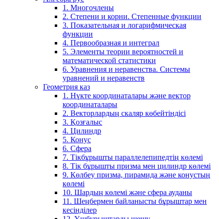
1. Многочлены
2. Степени и корни. Степенные функции
3. Показательная и логарифмическая
функции
4. Первообразная и интеграл
5. Элементы теории вероятностей и
математической статистики
6. Уравнения и неравенства. Системы
уравнений и неравенств
Геометрия каз
1. Нүкте координаталары және вектор
координаталары
2. Векторлардың скаляр көбейтіндісі
3. Қозғалыс
4. Цилиндр
5. Конус
6. Сфера
7. Тікбұрышты параллелепипедтің көлемі
8. Тік бұрышты призма мен цилиндр көлемі
9. Көлбеу призма, пирамида және конустың
көлемі
10. Шардың көлемі және сфера ауданы
11. Шеңбермен байланысты бұрыштар мен
кесінділер
12. Үшбұрыштарды шешу