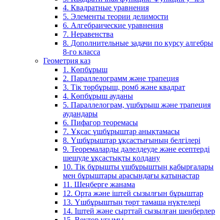
4. Квадратные уравнения
5. Элементы теории делимости
6. Алгебраические уравнения
7. Неравенства
8. Дополнительные задачи по курсу алгебры
8-го класса
Геометрия каз
1. Көпбұрыш
2. Параллелограмм және трапеция
3. Тік төрбұрыш, ромб және квадрат
4. Көпбұрыш ауданы
5. Параллелограм, үшбұрыш және трапеция
аудандары
6. Пифагор теоремасы
7. Ұқсас үшбұрыштар анықтамасы
8. Үшбұрыштар ұқсастығының белгілері
9. Теоремаларды дәлелдеуде және есептерді
шешуде ұқсастықты қолдану
10. Тік бұрышты үшбұрыштың қабырғалары
мен бұрыштары арасындағы қатынастар
11. Шеңберге жанама
12. Орта және іштей сызылғын бұрыштар
13. Үшбұрыштың төрт тамаша нүктелері
14. Іштей және сырттай сызылған шеңберлер
15. Вектор ұғымы