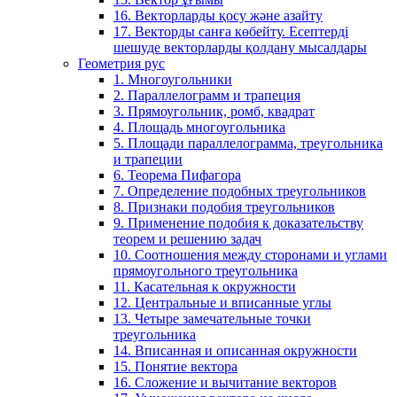
16. Векторларды қосу және азайту
17. Векторды санға көбейту. Есептерді
шешуде векторларды қолдану мысалдары
Геометрия рус
1. Многоугольники
2. Параллелограмм и трапеция
3. Прямоугольник, ромб, квадрат
4. Площадь многоугольника
5. Площади параллелограмма, треугольника
и трапеции
6. Теорема Пифагора
7. Определение подобных треугольников
8. Признаки подобия треугольников
9. Применение подобия к доказательству
теорем и решению задач
10. Соотношения между сторонами и углами
прямоугольного треугольника
11. Касательная к окружности
12. Центральные и вписанные углы
13. Четыре замечательные точки
треугольника
14. Вписанная и описанная окружности
15. Понятие вектора
16. Сложение и вычитание векторов