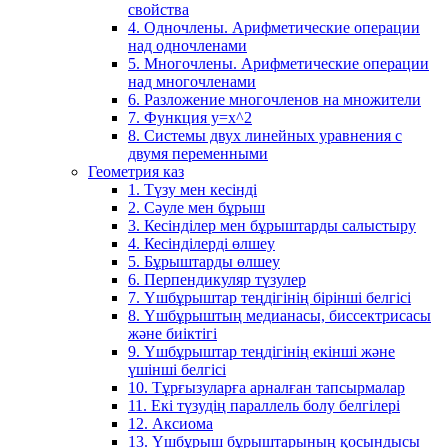
свойства
4. Одночлены. Арифметические операции
над одночленами
5. Многочлены. Арифметические операции
над многочленами
6. Разложение многочленов на множители
7. Функция y=x^2
8. Системы двух линейных уравнения с
двумя переменными
Геометрия каз
1. Түзу мен кесінді
2. Сәуле мен бұрыш
3. Кесінділер мен бұрыштарды салыстыру
4. Кесінділерді өлшеу
5. Бұрыштарды өлшеу
6. Перпендикуляр түзулер
7. Үшбұрыштар теңдігінің бірінші белгісі
8. Үшбұрыштың медианасы, биссектрисасы
және биіктігі
9. Үшбұрыштар теңдігінің екінші және
үшінші белгісі
10. Тұрғызуларға арналған тапсырмалар
11. Екі түзудің параллель болу белгілері
12. Аксиома
13. Үшбұрыш бұрыштарының қосындысы