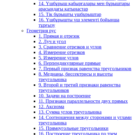
14. Үшбұрыш қабырғалары мен бұрыштары
арасындағы қатынастар
15. Тік бұрышты үшбұрыштар
16. Үшбұрышты үш элементі бойынша
тұрғызу
Геометрия рус
1. Прямая и отрезок
2. Луч и угол
3. Сравнение отрезков и углов
4. Измерение отрезков
5. Измерение углов
6. Перпендикулярные прямые
7. Первый признак равенства треугольников
8. Медианы, биссектрисы и высоты
треугольника
9. Второй и третий признаки равенства
треугольников
10. Задачи на построение
11. Признаки параллельности двух прямых
12. Аксиома
13. Сумма углов треугольника
14. Соотношения между сторонами и углами
треугольника
15. Прямоугольные треугольники
16. Построение треугольника по трем