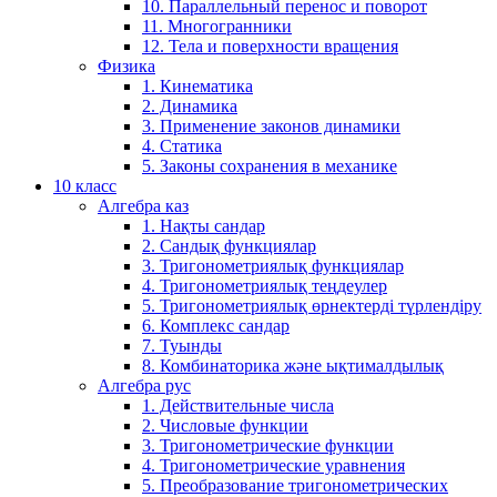
10. Параллельный перенос и поворот
11. Многогранники
12. Тела и поверхности вращения
Физика
1. Кинематика
2. Динамика
3. Применение законов динамики
4. Статика
5. Законы сохранения в механике
10 класс
Алгебра каз
1. Нақты сандар
2. Сандық функциялар
3. Тригонометриялық функциялар
4. Тригонометриялық теңдеулер
5. Тригонометриялық өрнектерді түрлендіру
6. Комплекс сандар
7. Туынды
8. Комбинаторика және ықтималдылық
Алгебра рус
1. Действительные числа
2. Числовые функции
3. Тригонометрические функции
4. Тригонометрические уравнения
5. Преобразование тригонометрических