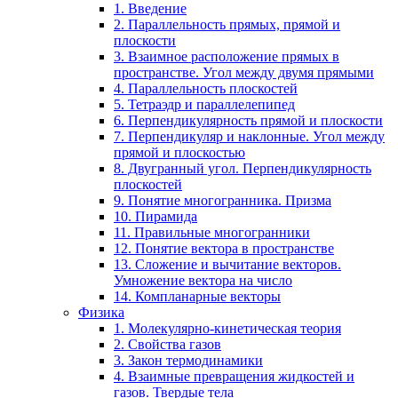
1. Введение
2. Параллельность прямых, прямой и
плоскости
3. Взаимное расположение прямых в
пространстве. Угол между двумя прямыми
4. Параллельность плоскостей
5. Тетраэдр и параллелепипед
6. Перпендикулярность прямой и плоскости
7. Перпендикуляр и наклонные. Угол между
прямой и плоскостью
8. Двугранный угол. Перпендикулярность
плоскостей
9. Понятие многогранника. Призма
10. Пирамида
11. Правильные многогранники
12. Понятие вектора в пространстве
13. Сложение и вычитание векторов.
Умножение вектора на число
14. Компланарные векторы
Физика
1. Молекулярно-кинетическая теория
2. Свойства газов
3. Закон термодинамики
4. Взаимные превращения жидкостей и
газов. Твердые тела