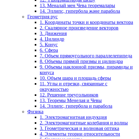
13. Меналай мен Чева теоремалары
14. Эллипс, гипербола және парабола
Геометрия рус
1. Координаты точки и координаты вектора
2. Скалярное произведение векторов
3. Движения
4. Цилиндр
5. Конус
6. Сфера
7. Объем прямоугольного параллелепипеда
8. Объемы прямой призмы и цилиндра
9. Объемы наклонной призмы, пирамиды и
конуса
10. Объем шара и площадь сферы
11. Углы и отрезки, связанные с
окружностью
12. Решение треугольников
13. Теоремы Менелая и Чевы
14. Эллипс, гипербола и парабола
Физика
1. Электромагнитная индукция
2. Электромагнитные колебания и волны
3. Геометрическая и волновая оптика
4. Элементы теории относительности