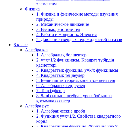
элементам
Физика
1. Физика и физические методы изучения
природы
2. Механическое движение
3. Взаимодействие тел
4. Работа и мощность. Энергия
5. Давление твердых тел, жидкостей и газов
8 класс
Алгебра каз
1. Алгебралық бөлшектер
2. у=х^1/2 функциясы. Квадрат түбірдің
қасиеттері
3. Квадраттық функция. у=k/x функциясы
4. Квадраттық теңдеулер
5. Бөлінгіштік теориясының элементтері
6. Алгебралық теңдеулер
7. Теңсіздіктер
8. 8-ші сынып алгебра курсы бойынша
қосымша есептер
Алгебра рус
1. Алгебраические дроби
2. Функция y=x^1/2. Свойства квадратного
корня
3. Квадратичная функция. Функция у=k/x