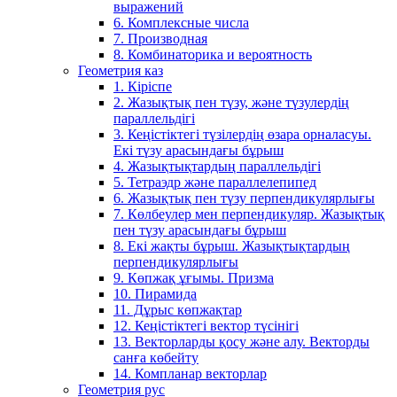
выражений
6. Комплексные числа
7. Производная
8. Комбинаторика и вероятность
Геометрия каз
1. Кіріспе
2. Жазықтық пен түзу, және түзулердің
параллельдігі
3. Кеңістіктегі түзілердің өзара орналасуы.
Екі түзу арасындағы бұрыш
4. Жазықтықтардың параллельдігі
5. Тетраэдр және параллелепипед
6. Жазықтық пен түзу перпендикулярлығы
7. Көлбеулер мен перпендикуляр. Жазықтық
пен түзу арасындағы бұрыш
8. Екі жақты бұрыш. Жазықтықтардың
перпендикулярлығы
9. Көпжақ ұғымы. Призма
10. Пирамида
11. Дұрыс көпжақтар
12. Кеңістіктегі вектор түсінігі
13. Векторларды қосу және алу. Векторды
санға көбейту
14. Компланар векторлар
Геометрия рус