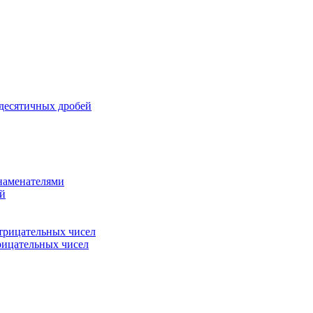
 десятичных дробей
знаменателями
ей
трицательных чисел
рицательных чисел