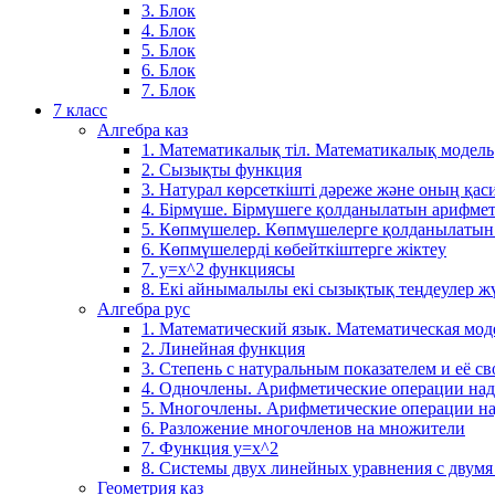
3. Блок
4. Блок
5. Блок
6. Блок
7. Блок
7 класс
Алгебра каз
1. Математикалық тіл. Математикалық модель
2. Сызықты функция
3. Натурал көрсеткішті дәреже және оның қаси
4. Бірмүше. Бірмүшеге қолданылатын арифме
5. Көпмүшелер. Көпмүшелерге қолданылатын
6. Көпмүшелерді көбейткіштерге жіктеу
7. у=х^2 функциясы
8. Екі айнымалылы екі сызықтық теңдеулер ж
Алгебра рус
1. Математический язык. Математическая мод
2. Линейная функция
3. Степень с натуральным показателем и её св
4. Одночлены. Арифметические операции на
5. Многочлены. Арифметические операции н
6. Разложение многочленов на множители
7. Функция y=x^2
8. Системы двух линейных уравнения с двум
Геометрия каз