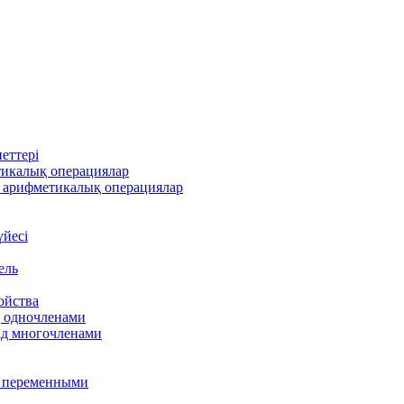
еттері
тикалық операциялар
 арифметикалық операциялар
үйесі
ель
ойства
д одночленами
ад многочленами
я переменными