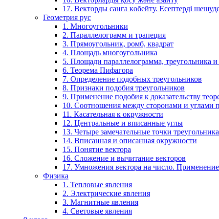
17. Векторды санға көбейту. Есептерді шешу
Геометрия рус
1. Многоугольники
2. Параллелограмм и трапеция
3. Прямоугольник, ромб, квадрат
4. Площадь многоугольника
5. Площади параллелограмма, треугольника и
6. Теорема Пифагора
7. Определение подобных треугольников
8. Признаки подобия треугольников
9. Применение подобия к доказательству теор
10. Соотношения между сторонами и углами 
11. Касательная к окружности
12. Центральные и вписанные углы
13. Четыре замечательные точки треугольника
14. Вписанная и описанная окружности
15. Понятие вектора
16. Сложение и вычитание векторов
17. Умножения вектора на число. Применение
Физика
1. Тепловые явления
2. Электрические явления
3. Магнитные явления
4. Световые явления