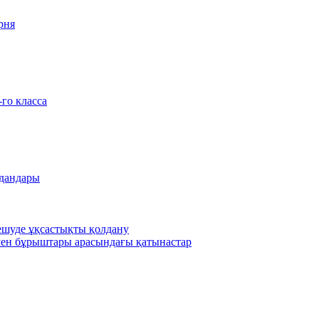
рня
-го класса
удандары
шешуде ұқсастықты қолдану
ен бұрыштары арасындағы қатынастар