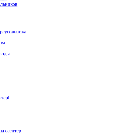
ольников
треугольника
там
ироды
ттері
ша есептер