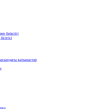
е биіктігі
белгісі
асындағы қатынастар
у
ника