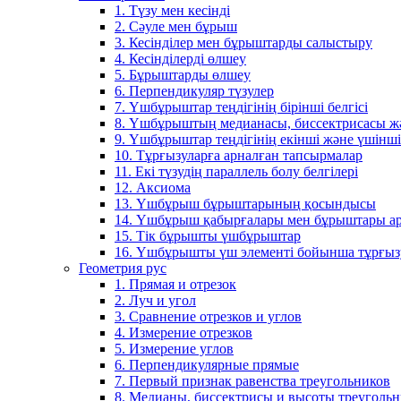
1. Түзу мен кесінді
2. Сәуле мен бұрыш
3. Кесінділер мен бұрыштарды салыстыру
4. Кесінділерді өлшеу
5. Бұрыштарды өлшеу
6. Перпендикуляр түзулер
7. Үшбұрыштар теңдігінің бірінші белгісі
8. Үшбұрыштың медианасы, биссектрисасы жән
9. Үшбұрыштар теңдігінің екінші және үшінші 
10. Тұрғызуларға арналған тапсырмалар
11. Екі түзудің параллель болу белгілері
12. Аксиома
13. Үшбұрыш бұрыштарының қосындысы
14. Үшбұрыш қабырғалары мен бұрыштары ар
15. Тік бұрышты үшбұрыштар
16. Үшбұрышты үш элементі бойынша тұрғыз
Геометрия рус
1. Прямая и отрезок
2. Луч и угол
3. Сравнение отрезков и углов
4. Измерение отрезков
5. Измерение углов
6. Перпендикулярные прямые
7. Первый признак равенства треугольников
8. Медианы, биссектрисы и высоты треуголь