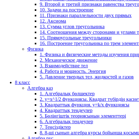
9. Второй и третий признаки равенства треуг
10. Задачи на построение
11. Признаки параллельности двух прямых
12. Аксиома
13. Сумма углов треугольника
14. Соотношения между сторонами и углами 
15. Прямоугольные треугольники
16. Построение треугольника по трем элемен
Физика
1. Физика и физические методы изучения пр
2. Механическое движение
3. Взаимодействие тел
4. Работа и мощность. Энергия
5. Давление твердых тел, жидкостей и газов
8 класс
Алгебра каз
1. Алгебралық бөлшектер
2. у=х^1/2 функциясы. Квадрат түбірдің қасие
3. Квадраттық функция. у=k/x функциясы
4. Квадраттық теңдеулер
5. Бөлінгіштік теориясының элементтері
6. Алгебралық теңдеулер
7. Теңсіздіктер
8. 8-ші сынып алгебра курсы бойынша қосым
Алгебра рус