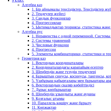
9 класс
Алгебра каз
1. Бір айнымалы теңсіздіктер. Теңсіздіктер жүй
2. Теңдеулер жүйесі
3. Сандық функциялар
4. Прогрессиялар
5. Ықтималдықтар теориясы, статистика және
Алгебра рус
1. Неравенства с одной переменной. Системы
2. Системы уравнений
3. Числовые функции
4. Прогрессии
5. Элементы комбинаторики, статистики и те
Геометрия каз
1. Вектордың координаталары
2. Координаталардағы қарапайым есептер
3. Шеңбердің және түзудің теңдеулері
4. Бұрыштың синусы, косинусы, тангенсы, ко
5. Үшбұрыш қабырғалары мен бұрыштары ара
6. Векторлардың скаляр көбейтіндісі
7. Дұрыс көпбұрыштар
8. Шеңбердің ұзындығы және ауданы
9. Қозғалыс ұғымы
10. Параллель көшіру және бұрылу
11. Көпжақтар