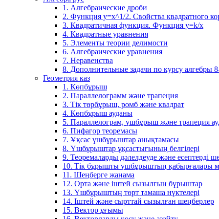
1. Алгебраические дроби
2. Функция y=x^1/2. Свойства квадратного ко
3. Квадратичная функция. Функция у=k/x
4. Квадратные уравнения
5. Элементы теории делимости
6. Алгебраические уравнения
7. Неравенства
8. Дополнительные задачи по курсу алгебры 8
Геометрия каз
1. Көпбұрыш
2. Параллелограмм және трапеция
3. Тік төрбұрыш, ромб және квадрат
4. Көпбұрыш ауданы
5. Параллелограм, үшбұрыш және трапеция а
6. Пифагор теоремасы
7. Ұқсас үшбұрыштар анықтамасы
8. Үшбұрыштар ұқсастығының белгілері
9. Теоремаларды дәлелдеуде және есептерді 
10. Тік бұрышты үшбұрыштың қабырғалары м
11. Шеңберге жанама
12. Орта және іштей сызылғын бұрыштар
13. Үшбұрыштың төрт тамаша нүктелері
14. Іштей және сырттай сызылған шеңберлер
15. Вектор ұғымы
16. Векторларды қосу және азайту