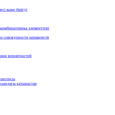
есі және бірігуі
 комбинаторика элементтері
 и совокупности неравенств
ории вероятностей
тангенсы
сындағы қатынастар