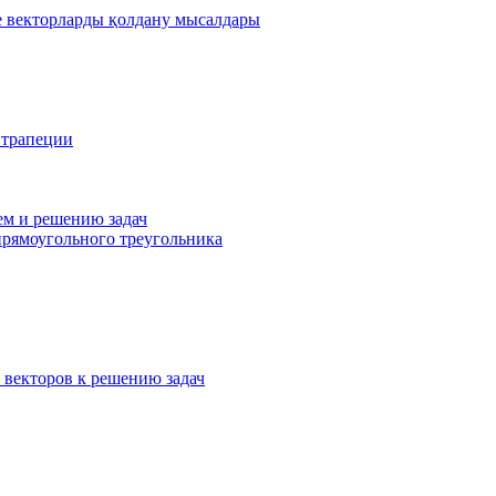
де векторларды қолдану мысалдары
 трапеции
ем и решению задач
прямоугольного треугольника
 векторов к решению задач