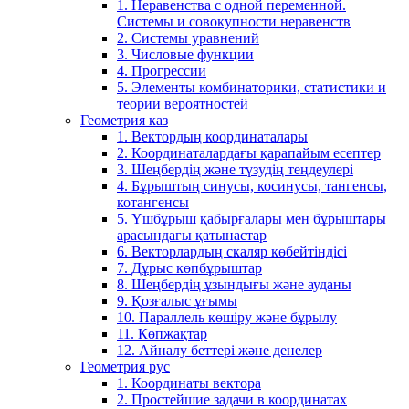
1. Неравенства с одной переменной.
Системы и совокупности неравенств
2. Системы уравнений
3. Числовые функции
4. Прогрессии
5. Элементы комбинаторики, статистики и
теории вероятностей
Геометрия каз
1. Вектордың координаталары
2. Координаталардағы қарапайым есептер
3. Шеңбердің және түзудің теңдеулері
4. Бұрыштың синусы, косинусы, тангенсы,
котангенсы
5. Үшбұрыш қабырғалары мен бұрыштары
арасындағы қатынастар
6. Векторлардың скаляр көбейтіндісі
7. Дұрыс көпбұрыштар
8. Шеңбердің ұзындығы және ауданы
9. Қозғалыс ұғымы
10. Параллель көшіру және бұрылу
11. Көпжақтар
12. Айналу беттері және денелер
Геометрия рус
1. Координаты вектора
2. Простейшие задачи в координатах