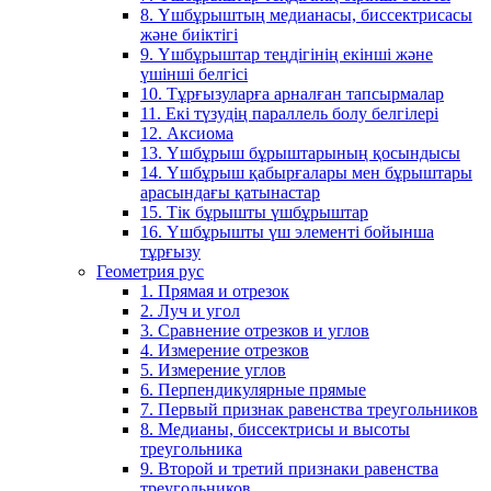
8. Үшбұрыштың медианасы, биссектрисасы
және биіктігі
9. Үшбұрыштар теңдігінің екінші және
үшінші белгісі
10. Тұрғызуларға арналған тапсырмалар
11. Екі түзудің параллель болу белгілері
12. Аксиома
13. Үшбұрыш бұрыштарының қосындысы
14. Үшбұрыш қабырғалары мен бұрыштары
арасындағы қатынастар
15. Тік бұрышты үшбұрыштар
16. Үшбұрышты үш элементі бойынша
тұрғызу
Геометрия рус
1. Прямая и отрезок
2. Луч и угол
3. Сравнение отрезков и углов
4. Измерение отрезков
5. Измерение углов
6. Перпендикулярные прямые
7. Первый признак равенства треугольников
8. Медианы, биссектрисы и высоты
треугольника
9. Второй и третий признаки равенства
треугольников