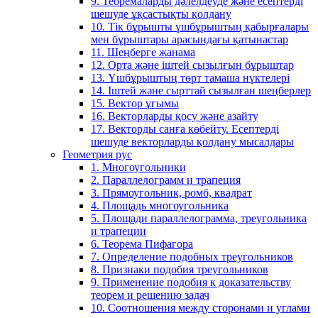
9. Теоремаларды дәлелдеуде және есептерді
шешуде ұқсастықты қолдану
10. Тік бұрышты үшбұрыштың қабырғалары
мен бұрыштары арасындағы қатынастар
11. Шеңберге жанама
12. Орта және іштей сызылғын бұрыштар
13. Үшбұрыштың төрт тамаша нүктелері
14. Іштей және сырттай сызылған шеңберлер
15. Вектор ұғымы
16. Векторларды қосу және азайту
17. Векторды санға көбейту. Есептерді
шешуде векторларды қолдану мысалдары
Геометрия рус
1. Многоугольники
2. Параллелограмм и трапеция
3. Прямоугольник, ромб, квадрат
4. Площадь многоугольника
5. Площади параллелограмма, треугольника
и трапеции
6. Теорема Пифагора
7. Определение подобных треугольников
8. Признаки подобия треугольников
9. Применение подобия к доказательству
теорем и решению задач
10. Соотношения между сторонами и углами