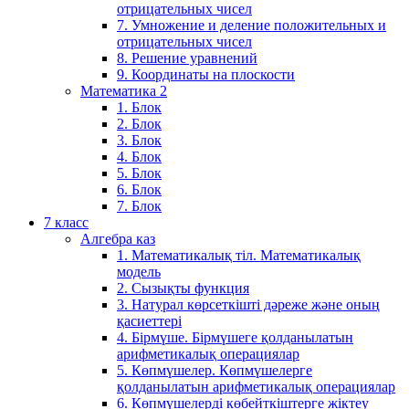
отрицательных чисел
7. Умножение и деление положительных и
отрицательных чисел
8. Решение уравнений
9. Координаты на плоскости
Математика 2
1. Блок
2. Блок
3. Блок
4. Блок
5. Блок
6. Блок
7. Блок
7 класс
Алгебра каз
1. Математикалық тіл. Математикалық
модель
2. Сызықты функция
3. Натурал көрсеткішті дәреже және оның
қасиеттері
4. Бірмүше. Бірмүшеге қолданылатын
арифметикалық операциялар
5. Көпмүшелер. Көпмүшелерге
қолданылатын арифметикалық операциялар
6. Көпмүшелерді көбейткіштерге жіктеу