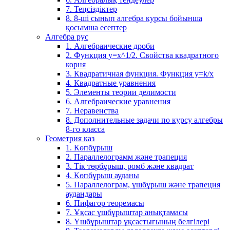
7. Теңсіздіктер
8. 8-ші сынып алгебра курсы бойынша
қосымша есептер
Алгебра рус
1. Алгебраические дроби
2. Функция y=x^1/2. Свойства квадратного
корня
3. Квадратичная функция. Функция у=k/x
4. Квадратные уравнения
5. Элементы теории делимости
6. Алгебраические уравнения
7. Неравенства
8. Дополнительные задачи по курсу алгебры
8-го класса
Геометрия каз
1. Көпбұрыш
2. Параллелограмм және трапеция
3. Тік төрбұрыш, ромб және квадрат
4. Көпбұрыш ауданы
5. Параллелограм, үшбұрыш және трапеция
аудандары
6. Пифагор теоремасы
7. Ұқсас үшбұрыштар анықтамасы
8. Үшбұрыштар ұқсастығының белгілері