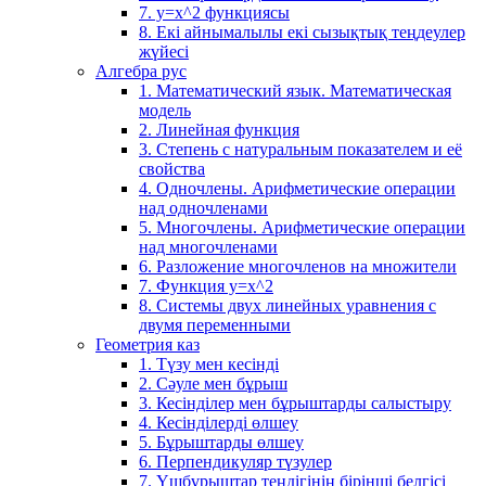
7. у=х^2 функциясы
8. Екі айнымалылы екі сызықтық теңдеулер
жүйесі
Алгебра рус
1. Математический язык. Математическая
модель
2. Линейная функция
3. Степень с натуральным показателем и её
свойства
4. Одночлены. Арифметические операции
над одночленами
5. Многочлены. Арифметические операции
над многочленами
6. Разложение многочленов на множители
7. Функция y=x^2
8. Системы двух линейных уравнения с
двумя переменными
Геометрия каз
1. Түзу мен кесінді
2. Сәуле мен бұрыш
3. Кесінділер мен бұрыштарды салыстыру
4. Кесінділерді өлшеу
5. Бұрыштарды өлшеу
6. Перпендикуляр түзулер
7. Үшбұрыштар теңдігінің бірінші белгісі