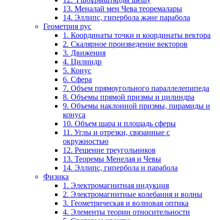
13. Меналай мен Чева теоремалары
14. Эллипс, гипербола және парабола
Геометрия рус
1. Координаты точки и координаты вектора
2. Скалярное произведение векторов
3. Движения
4. Цилиндр
5. Конус
6. Сфера
7. Объем прямоугольного параллелепипеда
8. Объемы прямой призмы и цилиндра
9. Объемы наклонной призмы, пирамиды и
конуса
10. Объем шара и площадь сферы
11. Углы и отрезки, связанные с
окружностью
12. Решение треугольников
13. Теоремы Менелая и Чевы
14. Эллипс, гипербола и парабола
Физика
1. Электромагнитная индукция
2. Электромагнитные колебания и волны
3. Геометрическая и волновая оптика
4. Элементы теории относительности