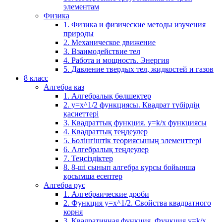
элементам
Физика
1. Физика и физические методы изучения
природы
2. Механическое движение
3. Взаимодействие тел
4. Работа и мощность. Энергия
5. Давление твердых тел, жидкостей и газов
8 класс
Алгебра каз
1. Алгебралық бөлшектер
2. у=х^1/2 функциясы. Квадрат түбірдің
қасиеттері
3. Квадраттық функция. у=k/x функциясы
4. Квадраттық теңдеулер
5. Бөлінгіштік теориясының элементтері
6. Алгебралық теңдеулер
7. Теңсіздіктер
8. 8-ші сынып алгебра курсы бойынша
қосымша есептер
Алгебра рус
1. Алгебраические дроби
2. Функция y=x^1/2. Свойства квадратного
корня
3. Квадратичная функция. Функция у=k/x