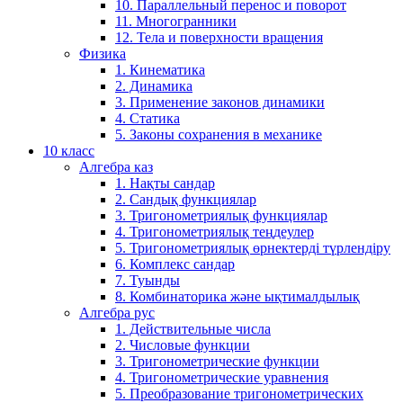
10. Параллельный перенос и поворот
11. Многогранники
12. Тела и поверхности вращения
Физика
1. Кинематика
2. Динамика
3. Применение законов динамики
4. Статика
5. Законы сохранения в механике
10 класс
Алгебра каз
1. Нақты сандар
2. Сандық функциялар
3. Тригонометриялық функциялар
4. Тригонометриялық теңдеулер
5. Тригонометриялық өрнектерді түрлендіру
6. Комплекс сандар
7. Туынды
8. Комбинаторика және ықтималдылық
Алгебра рус
1. Действительные числа
2. Числовые функции
3. Тригонометрические функции
4. Тригонометрические уравнения
5. Преобразование тригонометрических