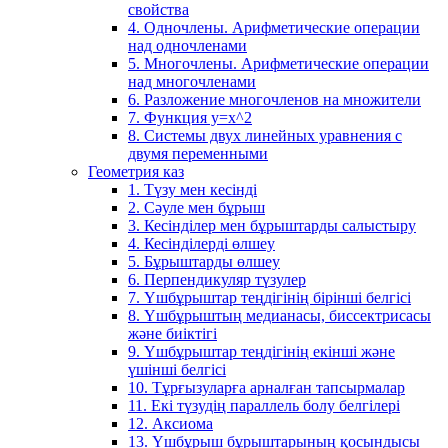
свойства
4. Одночлены. Арифметические операции
над одночленами
5. Многочлены. Арифметические операции
над многочленами
6. Разложение многочленов на множители
7. Функция y=x^2
8. Системы двух линейных уравнения с
двумя переменными
Геометрия каз
1. Түзу мен кесінді
2. Сәуле мен бұрыш
3. Кесінділер мен бұрыштарды салыстыру
4. Кесінділерді өлшеу
5. Бұрыштарды өлшеу
6. Перпендикуляр түзулер
7. Үшбұрыштар теңдігінің бірінші белгісі
8. Үшбұрыштың медианасы, биссектрисасы
және биіктігі
9. Үшбұрыштар теңдігінің екінші және
үшінші белгісі
10. Тұрғызуларға арналған тапсырмалар
11. Екі түзудің параллель болу белгілері
12. Аксиома
13. Үшбұрыш бұрыштарының қосындысы