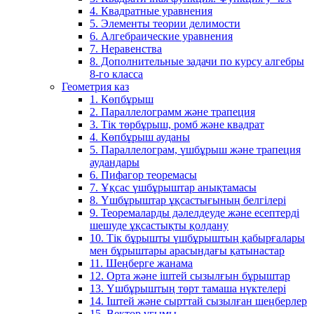
4. Квадратные уравнения
5. Элементы теории делимости
6. Алгебраические уравнения
7. Неравенства
8. Дополнительные задачи по курсу алгебры
8-го класса
Геометрия каз
1. Көпбұрыш
2. Параллелограмм және трапеция
3. Тік төрбұрыш, ромб және квадрат
4. Көпбұрыш ауданы
5. Параллелограм, үшбұрыш және трапеция
аудандары
6. Пифагор теоремасы
7. Ұқсас үшбұрыштар анықтамасы
8. Үшбұрыштар ұқсастығының белгілері
9. Теоремаларды дәлелдеуде және есептерді
шешуде ұқсастықты қолдану
10. Тік бұрышты үшбұрыштың қабырғалары
мен бұрыштары арасындағы қатынастар
11. Шеңберге жанама
12. Орта және іштей сызылғын бұрыштар
13. Үшбұрыштың төрт тамаша нүктелері
14. Іштей және сырттай сызылған шеңберлер
15. Вектор ұғымы