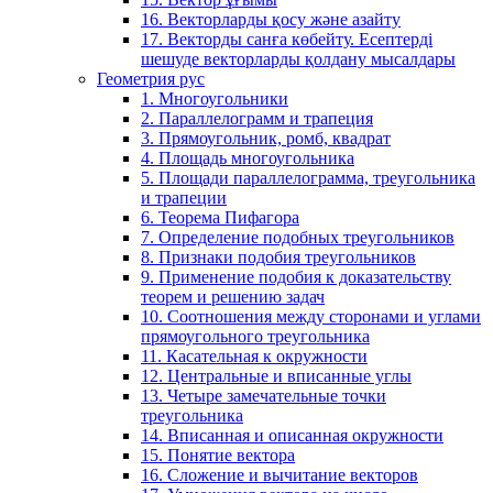
16. Векторларды қосу және азайту
17. Векторды санға көбейту. Есептерді
шешуде векторларды қолдану мысалдары
Геометрия рус
1. Многоугольники
2. Параллелограмм и трапеция
3. Прямоугольник, ромб, квадрат
4. Площадь многоугольника
5. Площади параллелограмма, треугольника
и трапеции
6. Теорема Пифагора
7. Определение подобных треугольников
8. Признаки подобия треугольников
9. Применение подобия к доказательству
теорем и решению задач
10. Соотношения между сторонами и углами
прямоугольного треугольника
11. Касательная к окружности
12. Центральные и вписанные углы
13. Четыре замечательные точки
треугольника
14. Вписанная и описанная окружности
15. Понятие вектора
16. Сложение и вычитание векторов