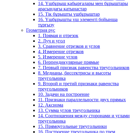
14. Үшбұрыш қабырғалары мен бұрыштары
арасындағы қатынастар
15. Тік бұрышты үшбұрыштар
16. Үшбұрышты үш элементі бойынша
тұрғызу
Геометрия рус
1. Прямая и отрезок
2. Луч и угол
3. Сравнение отрезков и углов
4. Измерение отрезков
5. Измерение углов
6. Перпендикулярные прямые
7. Первый признак равенства треугольников
8. Медианы, биссектрисы и высоты
треугольника
9. Второй и третий признаки равенства
треугольников
10. Задачи на построение
11. Признаки параллельности двух прямых
12. Аксиома
13. Сумма углов треугольника
14. Соотношения между сторонами и углами
треугольника
15. Прямоугольные треугольники
16. Построение треугольника по трем