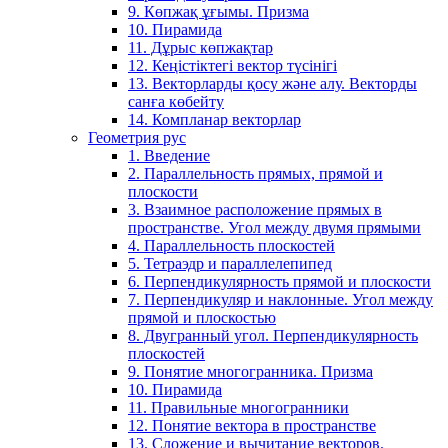
9. Көпжақ ұғымы. Призма
10. Пирамида
11. Дұрыс көпжақтар
12. Кеңістіктегі вектор түсінігі
13. Векторларды қосу және алу. Векторды
санға көбейту
14. Компланар векторлар
Геометрия рус
1. Введение
2. Параллельность прямых, прямой и
плоскости
3. Взаимное расположение прямых в
пространстве. Угол между двумя прямыми
4. Параллельность плоскостей
5. Тетраэдр и параллелепипед
6. Перпендикулярность прямой и плоскости
7. Перпендикуляр и наклонные. Угол между
прямой и плоскостью
8. Двугранный угол. Перпендикулярность
плоскостей
9. Понятие многогранника. Призма
10. Пирамида
11. Правильные многогранники
12. Понятие вектора в пространстве
13. Сложение и вычитание векторов.