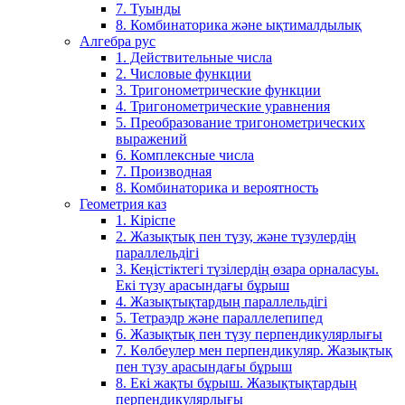
7. Туынды
8. Комбинаторика және ықтималдылық
Алгебра рус
1. Действительные числа
2. Числовые функции
3. Тригонометрические функции
4. Тригонометрические уравнения
5. Преобразование тригонометрических
выражений
6. Комплексные числа
7. Производная
8. Комбинаторика и вероятность
Геометрия каз
1. Кіріспе
2. Жазықтық пен түзу, және түзулердің
параллельдігі
3. Кеңістіктегі түзілердің өзара орналасуы.
Екі түзу арасындағы бұрыш
4. Жазықтықтардың параллельдігі
5. Тетраэдр және параллелепипед
6. Жазықтық пен түзу перпендикулярлығы
7. Көлбеулер мен перпендикуляр. Жазықтық
пен түзу арасындағы бұрыш
8. Екі жақты бұрыш. Жазықтықтардың
перпендикулярлығы