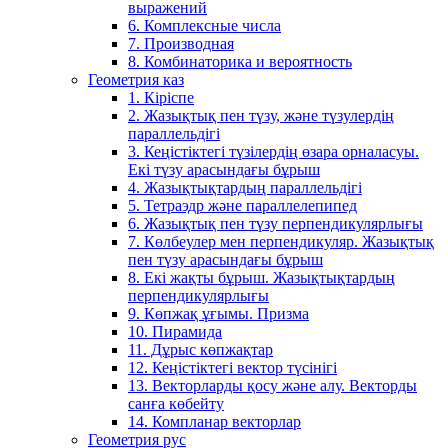
выражений
6. Комплексные числа
7. Производная
8. Комбинаторика и вероятность
Геометрия каз
1. Кіріспе
2. Жазықтық пен түзу, және түзулердің
параллельдігі
3. Кеңістіктегі түзілердің өзара орналасуы.
Екі түзу арасындағы бұрыш
4. Жазықтықтардың параллельдігі
5. Тетраэдр және параллелепипед
6. Жазықтық пен түзу перпендикулярлығы
7. Көлбеулер мен перпендикуляр. Жазықтық
пен түзу арасындағы бұрыш
8. Екі жақты бұрыш. Жазықтықтардың
перпендикулярлығы
9. Көпжақ ұғымы. Призма
10. Пирамида
11. Дұрыс көпжақтар
12. Кеңістіктегі вектор түсінігі
13. Векторларды қосу және алу. Векторды
санға көбейту
14. Компланар векторлар
Геометрия рус