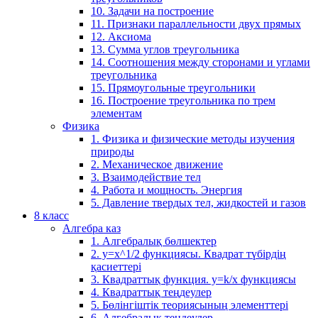
10. Задачи на построение
11. Признаки параллельности двух прямых
12. Аксиома
13. Сумма углов треугольника
14. Соотношения между сторонами и углами
треугольника
15. Прямоугольные треугольники
16. Построение треугольника по трем
элементам
Физика
1. Физика и физические методы изучения
природы
2. Механическое движение
3. Взаимодействие тел
4. Работа и мощность. Энергия
5. Давление твердых тел, жидкостей и газов
8 класс
Алгебра каз
1. Алгебралық бөлшектер
2. у=х^1/2 функциясы. Квадрат түбірдің
қасиеттері
3. Квадраттық функция. у=k/x функциясы
4. Квадраттық теңдеулер
5. Бөлінгіштік теориясының элементтері
6. Алгебралық теңдеулер