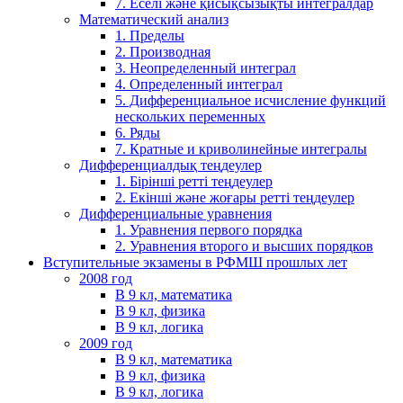
7. Еселі және қисықсызықты интегралдар
Математический анализ
1. Пределы
2. Производная
3. Неопределенный интеграл
4. Определенный интеграл
5. Дифференциальное исчисление функций
нескольких переменных
6. Ряды
7. Кратные и криволинейные интегралы
Дифференциалдық теңдеулер
1. Бірінші ретті теңдеулер
2. Екінші және жоғары ретті теңдеулер
Дифференциальные уравнения
1. Уравнения первого порядка
2. Уравнения второго и высших порядков
Вступительные экзамены в РФМШ прошлых лет
2008 год
В 9 кл, математика
В 9 кл, физика
В 9 кл, логика
2009 год
В 9 кл, математика
В 9 кл, физика
В 9 кл, логика