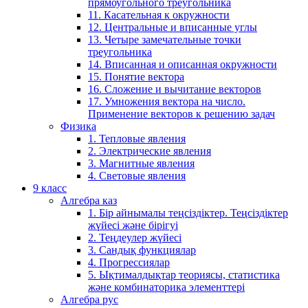
прямоугольного треугольника
11. Касательная к окружности
12. Центральные и вписанные углы
13. Четыре замечательные точки
треугольника
14. Вписанная и описанная окружности
15. Понятие вектора
16. Сложение и вычитание векторов
17. Умножения вектора на число.
Применение векторов к решению задач
Физика
1. Тепловые явления
2. Электрические явления
3. Магнитные явления
4. Световые явления
9 класс
Алгебра каз
1. Бір айнымалы теңсіздіктер. Теңсіздіктер
жүйесі және бірігуі
2. Теңдеулер жүйесі
3. Сандық функциялар
4. Прогрессиялар
5. Ықтималдықтар теориясы, статистика
және комбинаторика элементтері
Алгебра рус