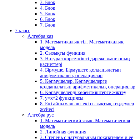
3. Блок
4. Блок
5. Блок
6. Блок
7. Блок
7 класс
Алгебра каз
1. Математикалық тіл. Математикалық
модель
2. Сызықты функция
3. Натурал көрсеткішті дәреже және оның
қасиеттері
4. Бірмүше. Бірмүшеге қолданылатын
арифметикалық операциялар
5. Көпмүшелер. Көпмүшелерге
қолданылатын арифметикалық операциялар
6. Көпмүшелерді көбейткіштерге жіктеу
7. у=х^2 функциясы
8. Екі айнымалылы екі сызықтық теңдеулер
жүйесі
Алгебра рус
1. Математический язык. Математическая
модель
2. Линейная функция
3. Степень с натуральным показателем и её