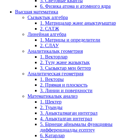
5. Световые кванты
6. Физика атома и атомного ядра
Высшая математика
Сызықтық алгебра
1. Матрицалар және анықтауыштар
2. САТЖ
Линейная алгебра
1. Матрицы и определители
2. СЛАУ
Аналитикалық геометрия
1. Векторлар
2. Түзу және жазықтық
3. Сызықтар мен беттер
Аналитическая геометрия
1. Векторы
2. Прямая и плоскость
3. Линии и поверхности
Математикалық анализ
1. Шектер
2. Туынды
3. Анықталмаған интеграл
4. Анықталған интеграл
5. Бірнеше айнымалы функцияны
дифференциалды есептеу
6. Қатарлар