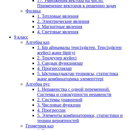
17. Умножения вектора на число.
Применение векторов к решению задач
Физика
1. Тепловые явления
2. Электрические явления
3. Магнитные явления
4. Световые явления
9 класс
Алгебра каз
1. Бір айнымалы теңсіздіктер. Теңсіздіктер
жүйесі және бірігуі
2. Теңдеулер жүйесі
3. Сандық функциялар
4. Прогрессиялар
5. Ықтималдықтар теориясы, статистика
және комбинаторика элементтері
Алгебра рус
1. Неравенства с одной переменной.
Системы и совокупности неравенств
2. Системы уравнений
3. Числовые функции
4. Прогрессии
5. Элементы комбинаторики, статистики и
теории вероятностей
Геометрия каз