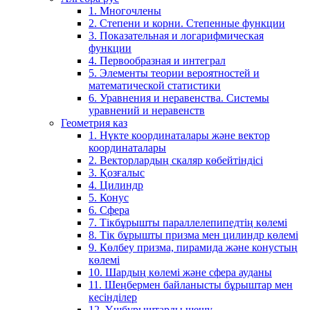
1. Многочлены
2. Степени и корни. Степенные функции
3. Показательная и логарифмическая
функции
4. Первообразная и интеграл
5. Элементы теории вероятностей и
математической статистики
6. Уравнения и неравенства. Системы
уравнений и неравенств
Геометрия каз
1. Нүкте координаталары және вектор
координаталары
2. Векторлардың скаляр көбейтіндісі
3. Қозғалыс
4. Цилиндр
5. Конус
6. Сфера
7. Тікбұрышты параллелепипедтің көлемі
8. Тік бұрышты призма мен цилиндр көлемі
9. Көлбеу призма, пирамида және конустың
көлемі
10. Шардың көлемі және сфера ауданы
11. Шеңбермен байланысты бұрыштар мен
кесінділер
12. Үшбұрыштарды шешу