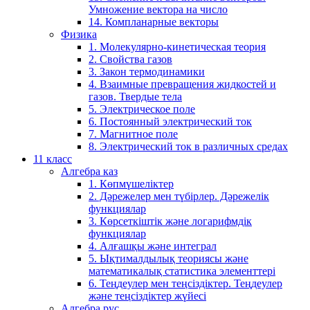
Умножение вектора на число
14. Компланарные векторы
Физика
1. Молекулярно-кинетическая теория
2. Свойства газов
3. Закон термодинамики
4. Взаимные превращения жидкостей и
газов. Твердые тела
5. Электрическое поле
6. Постоянный электрический ток
7. Магнитное поле
8. Электрический ток в различных средах
11 класс
Алгебра каз
1. Көпмүшеліктер
2. Дәрежелер мен түбірлер. Дәрежелік
функциялар
3. Көрсеткіштік және логарифмдік
функциялар
4. Алғашқы және интеграл
5. Ықтималдылық теориясы және
математикалық статистика элементтері
6. Теңдеулер мен теңсіздіктер. Теңдеулер
және теңсіздіктер жүйесі
Алгебра рус