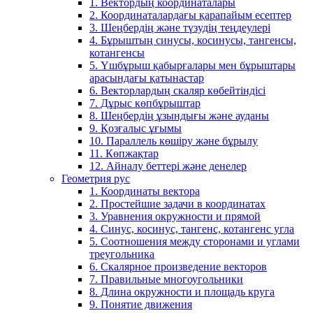
1. Вектордың координаталары
2. Координаталардағы қарапайым есептер
3. Шеңбердің және түзудің теңдеулері
4. Бұрыштың синусы, косинусы, тангенсы,
котангенсы
5. Үшбұрыш қабырғалары мен бұрыштары
арасындағы қатынастар
6. Векторлардың скаляр көбейтіндісі
7. Дұрыс көпбұрыштар
8. Шеңбердің ұзындығы және ауданы
9. Қозғалыс ұғымы
10. Параллель көшіру және бұрылу
11. Көпжақтар
12. Айналу беттері және денелер
Геометрия рус
1. Координаты вектора
2. Простейшие задачи в координатах
3. Уравнения окружности и прямой
4. Синус, косинус, тангенс, котангенс угла
5. Соотношения между сторонами и углами
треугольника
6. Скалярное произведение векторов
7. Правильные многоугольники
8. Длина окружности и площадь круга
9. Понятие движения