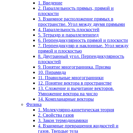
1. Введение
2. Параллельность прямых, прямой и
плоскости
3. Взаимное расположение прямых в
пространстве. Угол между двумя прямыми
4. Параллельность плоскостей
5. Тетраэдр и параллелепипед
6. Перпендикулярность прямой и плоскости
7. Перпендикуляр и наклонные. Угол между
прямой и плоскостью
8. Двугранный угол. Перпендикулярность
плоскостей
9. Понятие многогранника. Призма
10. Пирамида
11. Правильные многогранники
12. Понятие вектора в пространстве
13. Сложение и вычитание векторов.
Умножение вектора на число
14. Компланарные векторы
Физика
1. Молекулярно-кинетическая теория
2. Свойства газов
3. Закон термодинамики
4. Взаимные превращения жидкостей и
газов. Твердые тела