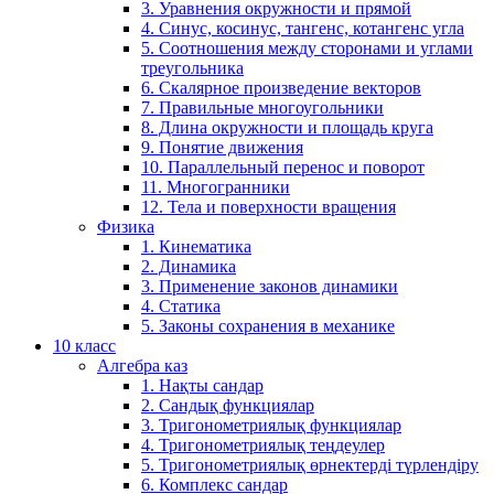
3. Уравнения окружности и прямой
4. Синус, косинус, тангенс, котангенс угла
5. Соотношения между сторонами и углами
треугольника
6. Скалярное произведение векторов
7. Правильные многоугольники
8. Длина окружности и площадь круга
9. Понятие движения
10. Параллельный перенос и поворот
11. Многогранники
12. Тела и поверхности вращения
Физика
1. Кинематика
2. Динамика
3. Применение законов динамики
4. Статика
5. Законы сохранения в механике
10 класс
Алгебра каз
1. Нақты сандар
2. Сандық функциялар
3. Тригонометриялық функциялар
4. Тригонометриялық теңдеулер
5. Тригонометриялық өрнектерді түрлендіру
6. Комплекс сандар