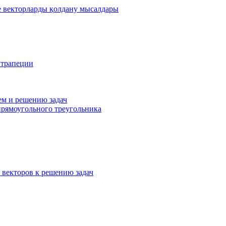
де векторларды қолдану мысалдары
 трапеции
ем и решению задач
прямоугольного треугольника
 векторов к решению задач