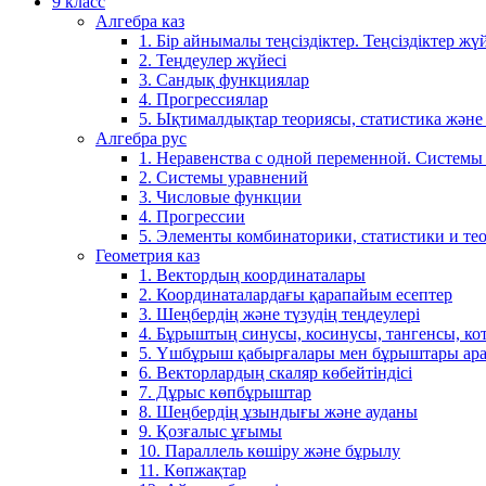
9 класс
Алгебра каз
1. Бір айнымалы теңсіздіктер. Теңсіздіктер жүй
2. Теңдеулер жүйесі
3. Сандық функциялар
4. Прогрессиялар
5. Ықтималдықтар теориясы, статистика және
Алгебра рус
1. Неравенства с одной переменной. Системы
2. Системы уравнений
3. Числовые функции
4. Прогрессии
5. Элементы комбинаторики, статистики и те
Геометрия каз
1. Вектордың координаталары
2. Координаталардағы қарапайым есептер
3. Шеңбердің және түзудің теңдеулері
4. Бұрыштың синусы, косинусы, тангенсы, ко
5. Үшбұрыш қабырғалары мен бұрыштары ара
6. Векторлардың скаляр көбейтіндісі
7. Дұрыс көпбұрыштар
8. Шеңбердің ұзындығы және ауданы
9. Қозғалыс ұғымы
10. Параллель көшіру және бұрылу
11. Көпжақтар