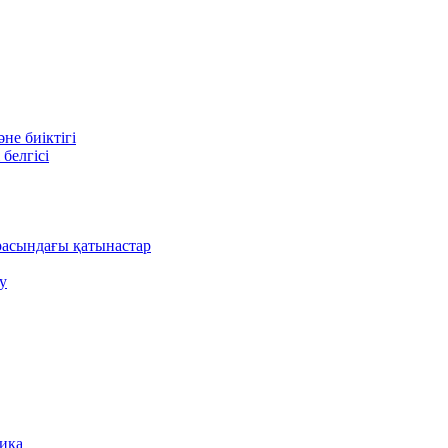
е биіктігі
белгісі
асындағы қатынастар
у
ника