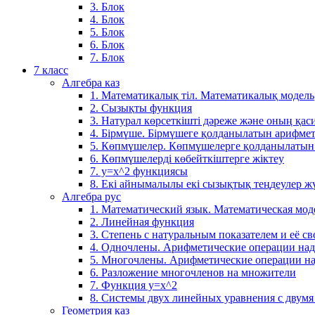
3. Блок
4. Блок
5. Блок
6. Блок
7. Блок
7 класс
Алгебра каз
1. Математикалық тіл. Математикалық модель
2. Сызықты функция
3. Натурал көрсеткішті дәреже және оның қаси
4. Бірмүше. Бірмүшеге қолданылатын арифме
5. Көпмүшелер. Көпмүшелерге қолданылатын
6. Көпмүшелерді көбейткіштерге жіктеу
7. у=х^2 функциясы
8. Екі айнымалылы екі сызықтық теңдеулер ж
Алгебра рус
1. Математический язык. Математическая мод
2. Линейная функция
3. Степень с натуральным показателем и её св
4. Одночлены. Арифметические операции на
5. Многочлены. Арифметические операции н
6. Разложение многочленов на множители
7. Функция y=x^2
8. Системы двух линейных уравнения с двум
Геометрия каз