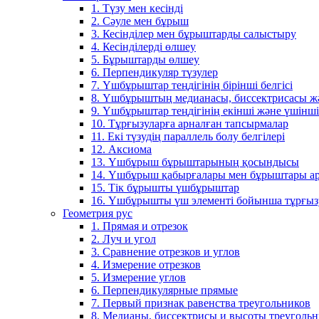
1. Түзу мен кесінді
2. Сәуле мен бұрыш
3. Кесінділер мен бұрыштарды салыстыру
4. Кесінділерді өлшеу
5. Бұрыштарды өлшеу
6. Перпендикуляр түзулер
7. Үшбұрыштар теңдігінің бірінші белгісі
8. Үшбұрыштың медианасы, биссектрисасы жән
9. Үшбұрыштар теңдігінің екінші және үшінші 
10. Тұрғызуларға арналған тапсырмалар
11. Екі түзудің параллель болу белгілері
12. Аксиома
13. Үшбұрыш бұрыштарының қосындысы
14. Үшбұрыш қабырғалары мен бұрыштары ар
15. Тік бұрышты үшбұрыштар
16. Үшбұрышты үш элементі бойынша тұрғыз
Геометрия рус
1. Прямая и отрезок
2. Луч и угол
3. Сравнение отрезков и углов
4. Измерение отрезков
5. Измерение углов
6. Перпендикулярные прямые
7. Первый признак равенства треугольников
8. Медианы, биссектрисы и высоты треуголь