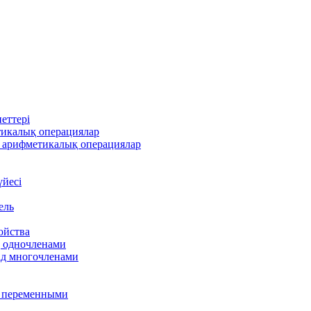
еттері
тикалық операциялар
 арифметикалық операциялар
үйесі
ель
ойства
д одночленами
ад многочленами
я переменными