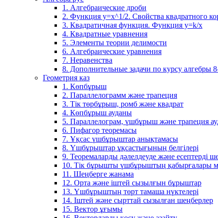
1. Алгебраические дроби
2. Функция y=x^1/2. Свойства квадратного ко
3. Квадратичная функция. Функция у=k/x
4. Квадратные уравнения
5. Элементы теории делимости
6. Алгебраические уравнения
7. Неравенства
8. Дополнительные задачи по курсу алгебры 8
Геометрия каз
1. Көпбұрыш
2. Параллелограмм және трапеция
3. Тік төрбұрыш, ромб және квадрат
4. Көпбұрыш ауданы
5. Параллелограм, үшбұрыш және трапеция а
6. Пифагор теоремасы
7. Ұқсас үшбұрыштар анықтамасы
8. Үшбұрыштар ұқсастығының белгілері
9. Теоремаларды дәлелдеуде және есептерді 
10. Тік бұрышты үшбұрыштың қабырғалары м
11. Шеңберге жанама
12. Орта және іштей сызылғын бұрыштар
13. Үшбұрыштың төрт тамаша нүктелері
14. Іштей және сырттай сызылған шеңберлер
15. Вектор ұғымы
16. Векторларды қосу және азайту