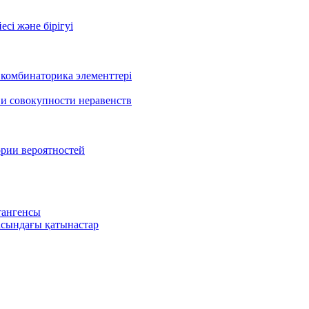
есі және бірігуі
 комбинаторика элементтері
 и совокупности неравенств
ории вероятностей
тангенсы
сындағы қатынастар