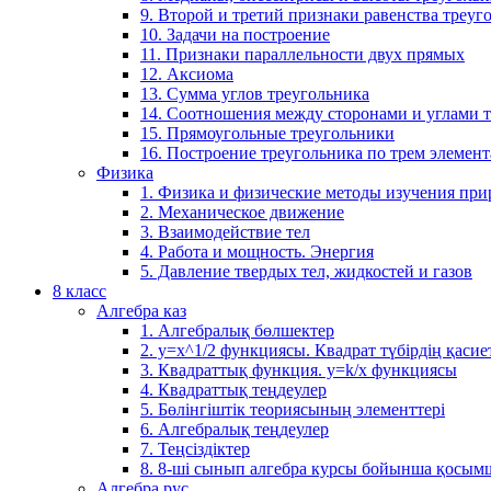
9. Второй и третий признаки равенства треуг
10. Задачи на построение
11. Признаки параллельности двух прямых
12. Аксиома
13. Сумма углов треугольника
14. Соотношения между сторонами и углами 
15. Прямоугольные треугольники
16. Построение треугольника по трем элемен
Физика
1. Физика и физические методы изучения пр
2. Механическое движение
3. Взаимодействие тел
4. Работа и мощность. Энергия
5. Давление твердых тел, жидкостей и газов
8 класс
Алгебра каз
1. Алгебралық бөлшектер
2. у=х^1/2 функциясы. Квадрат түбірдің қасие
3. Квадраттық функция. у=k/x функциясы
4. Квадраттық теңдеулер
5. Бөлінгіштік теориясының элементтері
6. Алгебралық теңдеулер
7. Теңсіздіктер
8. 8-ші сынып алгебра курсы бойынша қосым
Алгебра рус