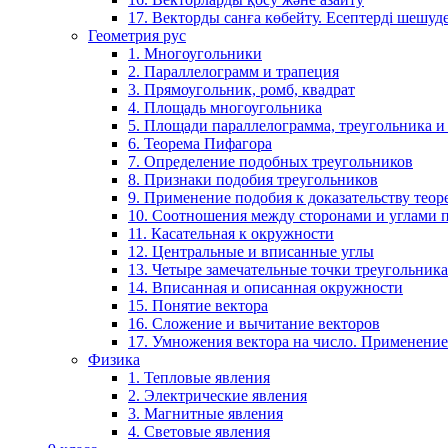
17. Векторды санға көбейту. Есептерді шешу
Геометрия рус
1. Многоугольники
2. Параллелограмм и трапеция
3. Прямоугольник, ромб, квадрат
4. Площадь многоугольника
5. Площади параллелограмма, треугольника и
6. Теорема Пифагора
7. Определение подобных треугольников
8. Признаки подобия треугольников
9. Применение подобия к доказательству теор
10. Соотношения между сторонами и углами 
11. Касательная к окружности
12. Центральные и вписанные углы
13. Четыре замечательные точки треугольника
14. Вписанная и описанная окружности
15. Понятие вектора
16. Сложение и вычитание векторов
17. Умножения вектора на число. Применение
Физика
1. Тепловые явления
2. Электрические явления
3. Магнитные явления
4. Световые явления