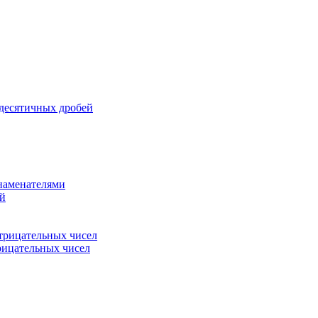
 десятичных дробей
знаменателями
ей
трицательных чисел
рицательных чисел