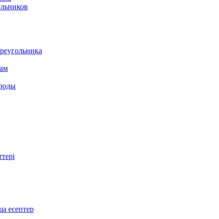
ольников
треугольника
там
ироды
ттері
ша есептер