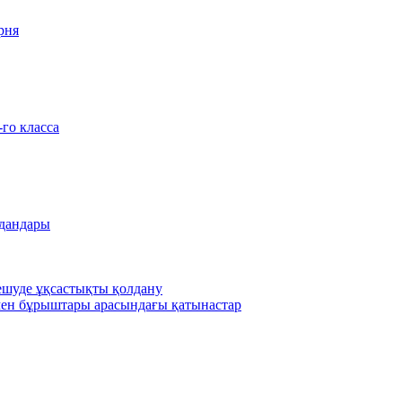
рня
-го класса
удандары
шешуде ұқсастықты қолдану
ен бұрыштары арасындағы қатынастар