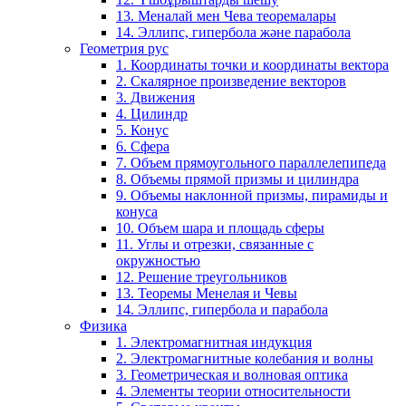
13. Меналай мен Чева теоремалары
14. Эллипс, гипербола және парабола
Геометрия рус
1. Координаты точки и координаты вектора
2. Скалярное произведение векторов
3. Движения
4. Цилиндр
5. Конус
6. Сфера
7. Объем прямоугольного параллелепипеда
8. Объемы прямой призмы и цилиндра
9. Объемы наклонной призмы, пирамиды и
конуса
10. Объем шара и площадь сферы
11. Углы и отрезки, связанные с
окружностью
12. Решение треугольников
13. Теоремы Менелая и Чевы
14. Эллипс, гипербола и парабола
Физика
1. Электромагнитная индукция
2. Электромагнитные колебания и волны
3. Геометрическая и волновая оптика
4. Элементы теории относительности