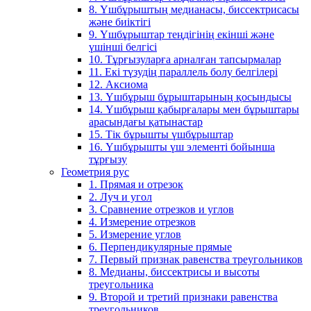
8. Үшбұрыштың медианасы, биссектрисасы
және биіктігі
9. Үшбұрыштар теңдігінің екінші және
үшінші белгісі
10. Тұрғызуларға арналған тапсырмалар
11. Екі түзудің параллель болу белгілері
12. Аксиома
13. Үшбұрыш бұрыштарының қосындысы
14. Үшбұрыш қабырғалары мен бұрыштары
арасындағы қатынастар
15. Тік бұрышты үшбұрыштар
16. Үшбұрышты үш элементі бойынша
тұрғызу
Геометрия рус
1. Прямая и отрезок
2. Луч и угол
3. Сравнение отрезков и углов
4. Измерение отрезков
5. Измерение углов
6. Перпендикулярные прямые
7. Первый признак равенства треугольников
8. Медианы, биссектрисы и высоты
треугольника
9. Второй и третий признаки равенства
треугольников