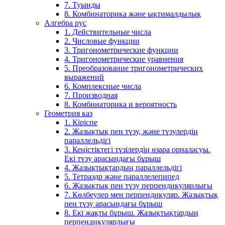
7. Туынды
8. Комбинаторика және ықтималдылық
Алгебра рус
1. Действительные числа
2. Числовые функции
3. Тригонометрические функции
4. Тригонометрические уравнения
5. Преобразование тригонометрических
выражений
6. Комплексные числа
7. Производная
8. Комбинаторика и вероятность
Геометрия каз
1. Кіріспе
2. Жазықтық пен түзу, және түзулердің
параллельдігі
3. Кеңістіктегі түзілердің өзара орналасуы.
Екі түзу арасындағы бұрыш
4. Жазықтықтардың параллельдігі
5. Тетраэдр және параллелепипед
6. Жазықтық пен түзу перпендикулярлығы
7. Көлбеулер мен перпендикуляр. Жазықтық
пен түзу арасындағы бұрыш
8. Екі жақты бұрыш. Жазықтықтардың
перпендикулярлығы