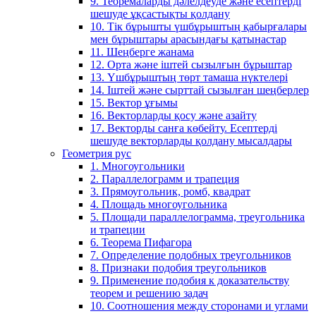
9. Теоремаларды дәлелдеуде және есептерді
шешуде ұқсастықты қолдану
10. Тік бұрышты үшбұрыштың қабырғалары
мен бұрыштары арасындағы қатынастар
11. Шеңберге жанама
12. Орта және іштей сызылғын бұрыштар
13. Үшбұрыштың төрт тамаша нүктелері
14. Іштей және сырттай сызылған шеңберлер
15. Вектор ұғымы
16. Векторларды қосу және азайту
17. Векторды санға көбейту. Есептерді
шешуде векторларды қолдану мысалдары
Геометрия рус
1. Многоугольники
2. Параллелограмм и трапеция
3. Прямоугольник, ромб, квадрат
4. Площадь многоугольника
5. Площади параллелограмма, треугольника
и трапеции
6. Теорема Пифагора
7. Определение подобных треугольников
8. Признаки подобия треугольников
9. Применение подобия к доказательству
теорем и решению задач
10. Соотношения между сторонами и углами