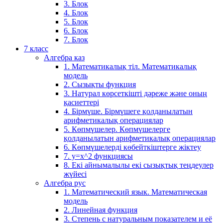
3. Блок
4. Блок
5. Блок
6. Блок
7. Блок
7 класс
Алгебра каз
1. Математикалық тіл. Математикалық
модель
2. Сызықты функция
3. Натурал көрсеткішті дәреже және оның
қасиеттері
4. Бірмүше. Бірмүшеге қолданылатын
арифметикалық операциялар
5. Көпмүшелер. Көпмүшелерге
қолданылатын арифметикалық операциялар
6. Көпмүшелерді көбейткіштерге жіктеу
7. у=х^2 функциясы
8. Екі айнымалылы екі сызықтық теңдеулер
жүйесі
Алгебра рус
1. Математический язык. Математическая
модель
2. Линейная функция
3. Степень с натуральным показателем и её