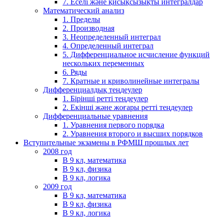
7. Еселі және қисықсызықты интегралдар
Математический анализ
1. Пределы
2. Производная
3. Неопределенный интеграл
4. Определенный интеграл
5. Дифференциальное исчисление функций
нескольких переменных
6. Ряды
7. Кратные и криволинейные интегралы
Дифференциалдық теңдеулер
1. Бірінші ретті теңдеулер
2. Екінші және жоғары ретті теңдеулер
Дифференциальные уравнения
1. Уравнения первого порядка
2. Уравнения второго и высших порядков
Вступительные экзамены в РФМШ прошлых лет
2008 год
В 9 кл, математика
В 9 кл, физика
В 9 кл, логика
2009 год
В 9 кл, математика
В 9 кл, физика
В 9 кл, логика