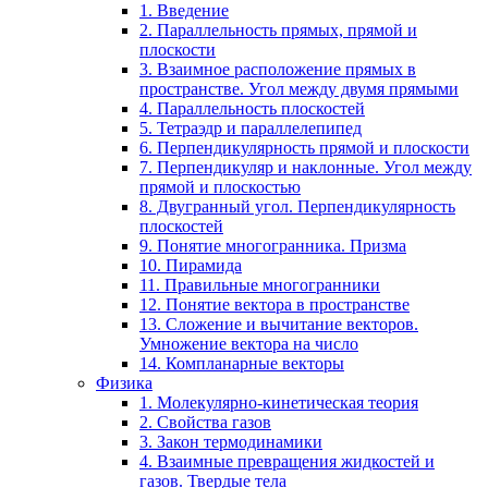
1. Введение
2. Параллельность прямых, прямой и
плоскости
3. Взаимное расположение прямых в
пространстве. Угол между двумя прямыми
4. Параллельность плоскостей
5. Тетраэдр и параллелепипед
6. Перпендикулярность прямой и плоскости
7. Перпендикуляр и наклонные. Угол между
прямой и плоскостью
8. Двугранный угол. Перпендикулярность
плоскостей
9. Понятие многогранника. Призма
10. Пирамида
11. Правильные многогранники
12. Понятие вектора в пространстве
13. Сложение и вычитание векторов.
Умножение вектора на число
14. Компланарные векторы
Физика
1. Молекулярно-кинетическая теория
2. Свойства газов
3. Закон термодинамики
4. Взаимные превращения жидкостей и
газов. Твердые тела