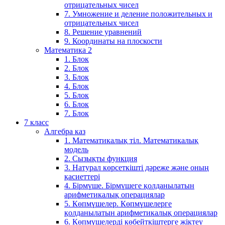
отрицательных чисел
7. Умножение и деление положительных и
отрицательных чисел
8. Решение уравнений
9. Координаты на плоскости
Математика 2
1. Блок
2. Блок
3. Блок
4. Блок
5. Блок
6. Блок
7. Блок
7 класс
Алгебра каз
1. Математикалық тіл. Математикалық
модель
2. Сызықты функция
3. Натурал көрсеткішті дәреже және оның
қасиеттері
4. Бірмүше. Бірмүшеге қолданылатын
арифметикалық операциялар
5. Көпмүшелер. Көпмүшелерге
қолданылатын арифметикалық операциялар
6. Көпмүшелерді көбейткіштерге жіктеу