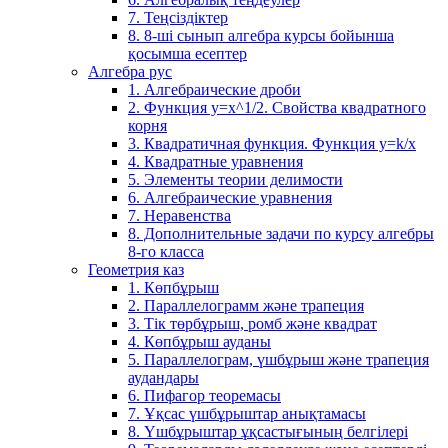
7. Теңсіздіктер
8. 8-ші сынып алгебра курсы бойынша
қосымша есептер
Алгебра рус
1. Алгебраические дроби
2. Функция y=x^1/2. Свойства квадратного
корня
3. Квадратичная функция. Функция у=k/x
4. Квадратные уравнения
5. Элементы теории делимости
6. Алгебраические уравнения
7. Неравенства
8. Дополнительные задачи по курсу алгебры
8-го класса
Геометрия каз
1. Көпбұрыш
2. Параллелограмм және трапеция
3. Тік төрбұрыш, ромб және квадрат
4. Көпбұрыш ауданы
5. Параллелограм, үшбұрыш және трапеция
аудандары
6. Пифагор теоремасы
7. Ұқсас үшбұрыштар анықтамасы
8. Үшбұрыштар ұқсастығының белгілері