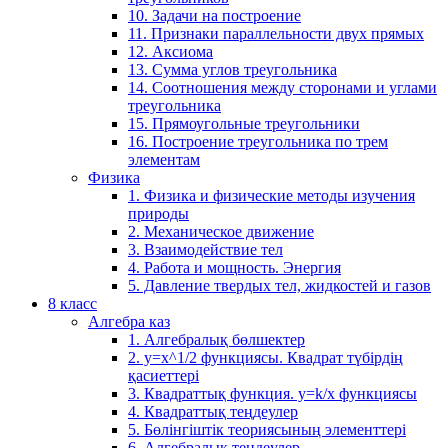
10. Задачи на построение
11. Признаки параллельности двух прямых
12. Аксиома
13. Сумма углов треугольника
14. Соотношения между сторонами и углами
треугольника
15. Прямоугольные треугольники
16. Построение треугольника по трем
элементам
Физика
1. Физика и физические методы изучения
природы
2. Механическое движение
3. Взаимодействие тел
4. Работа и мощность. Энергия
5. Давление твердых тел, жидкостей и газов
8 класс
Алгебра каз
1. Алгебралық бөлшектер
2. у=х^1/2 функциясы. Квадрат түбірдің
қасиеттері
3. Квадраттық функция. у=k/x функциясы
4. Квадраттық теңдеулер
5. Бөлінгіштік теориясының элементтері
6. Алгебралық теңдеулер