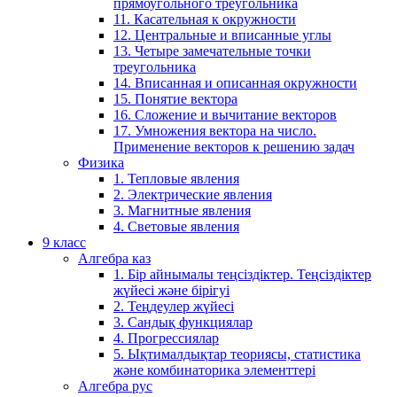
прямоугольного треугольника
11. Касательная к окружности
12. Центральные и вписанные углы
13. Четыре замечательные точки
треугольника
14. Вписанная и описанная окружности
15. Понятие вектора
16. Сложение и вычитание векторов
17. Умножения вектора на число.
Применение векторов к решению задач
Физика
1. Тепловые явления
2. Электрические явления
3. Магнитные явления
4. Световые явления
9 класс
Алгебра каз
1. Бір айнымалы теңсіздіктер. Теңсіздіктер
жүйесі және бірігуі
2. Теңдеулер жүйесі
3. Сандық функциялар
4. Прогрессиялар
5. Ықтималдықтар теориясы, статистика
және комбинаторика элементтері
Алгебра рус