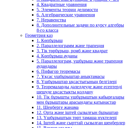
4. Квадратные уравнения
5. Элементы теории делимости
6. Алгебраические уравнения
7. Неравенства
8. Дополнительные задачи по курсу алгебры
8-го класса
Геометрия каз
1. Көпбұрыш
2. Параллелограмм және трапеция
3. Тік төрбұрыш, ромб және квадрат
4. Көпбұрыш ауданы
5. Параллелограм, үшбұрыш және трапеция
аудандары
6. Пифагор теоремасы
7. Ұқсас үшбұрыштар анықтамасы
8. Үшбұрыштар ұқсастығының белгілері
9. Теоремаларды дәлелдеуде және есептерді
шешуде ұқсастықты қолдану
10. Тік бұрышты үшбұрыштың қабырғалары
мен бұрыштары арасындағы қатынастар
11. Шеңберге жанама
12. Орта және іштей сызылғын бұрыштар
13. Үшбұрыштың төрт тамаша нүктелері
14. Іштей және сырттай сызылған шеңберлер
15. Вектор ұғымы