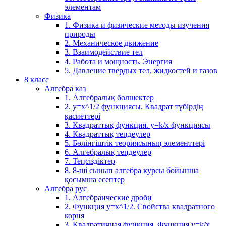
элементам
Физика
1. Физика и физические методы изучения
природы
2. Механическое движение
3. Взаимодействие тел
4. Работа и мощность. Энергия
5. Давление твердых тел, жидкостей и газов
8 класс
Алгебра каз
1. Алгебралық бөлшектер
2. у=х^1/2 функциясы. Квадрат түбірдің
қасиеттері
3. Квадраттық функция. у=k/x функциясы
4. Квадраттық теңдеулер
5. Бөлінгіштік теориясының элементтері
6. Алгебралық теңдеулер
7. Теңсіздіктер
8. 8-ші сынып алгебра курсы бойынша
қосымша есептер
Алгебра рус
1. Алгебраические дроби
2. Функция y=x^1/2. Свойства квадратного
корня
3. Квадратичная функция. Функция у=k/x