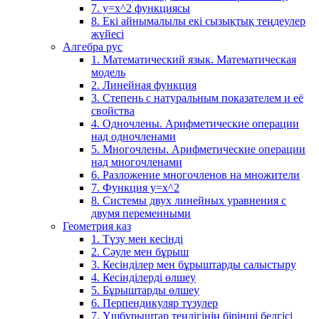
7. у=х^2 функциясы
8. Екі айнымалылы екі сызықтық теңдеулер
жүйесі
Алгебра рус
1. Математический язык. Математическая
модель
2. Линейная функция
3. Степень с натуральным показателем и её
свойства
4. Одночлены. Арифметические операции
над одночленами
5. Многочлены. Арифметические операции
над многочленами
6. Разложение многочленов на множители
7. Функция y=x^2
8. Системы двух линейных уравнения с
двумя переменными
Геометрия каз
1. Түзу мен кесінді
2. Сәуле мен бұрыш
3. Кесінділер мен бұрыштарды салыстыру
4. Кесінділерді өлшеу
5. Бұрыштарды өлшеу
6. Перпендикуляр түзулер
7. Үшбұрыштар теңдігінің бірінші белгісі