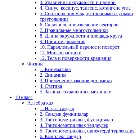
3. Уравнения окружности и прямой
4. Синус, косинус, тангенс, котангенс угла
5. Соотношения между сторонами и углами
треугольника
6. Скалярное произведение векторов
7. Правильные многоугольники
8. Длина окружности и площадь круга
9. Понятие движения
10. Параллельный перенос и поворот
11. Многогранники
12. Тела и поверхности вращения
Физика
1. Кинематика
2. Динамика
3. Применение законов динамики
4. Статика
5. Законы сохранения в механике
10 класс
Алгебра каз
1. Нақты сандар
2. Сандық функциялар
3. Тригонометриялық функциялар
4. Тригонометриялық теңдеулер
5. Тригонометриялық өрнектерді түрлендіру
6. Комплекс сандар