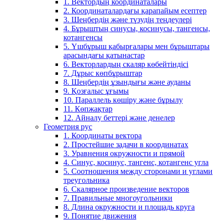
1. Вектордың координаталары
2. Координаталардағы қарапайым есептер
3. Шеңбердің және түзудің теңдеулері
4. Бұрыштың синусы, косинусы, тангенсы,
котангенсы
5. Үшбұрыш қабырғалары мен бұрыштары
арасындағы қатынастар
6. Векторлардың скаляр көбейтіндісі
7. Дұрыс көпбұрыштар
8. Шеңбердің ұзындығы және ауданы
9. Қозғалыс ұғымы
10. Параллель көшіру және бұрылу
11. Көпжақтар
12. Айналу беттері және денелер
Геометрия рус
1. Координаты вектора
2. Простейшие задачи в координатах
3. Уравнения окружности и прямой
4. Синус, косинус, тангенс, котангенс угла
5. Соотношения между сторонами и углами
треугольника
6. Скалярное произведение векторов
7. Правильные многоугольники
8. Длина окружности и площадь круга
9. Понятие движения