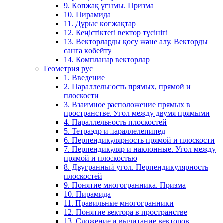
9. Көпжақ ұғымы. Призма
10. Пирамида
11. Дұрыс көпжақтар
12. Кеңістіктегі вектор түсінігі
13. Векторларды қосу және алу. Векторды
санға көбейту
14. Компланар векторлар
Геометрия рус
1. Введение
2. Параллельность прямых, прямой и
плоскости
3. Взаимное расположение прямых в
пространстве. Угол между двумя прямыми
4. Параллельность плоскостей
5. Тетраэдр и параллелепипед
6. Перпендикулярность прямой и плоскости
7. Перпендикуляр и наклонные. Угол между
прямой и плоскостью
8. Двугранный угол. Перпендикулярность
плоскостей
9. Понятие многогранника. Призма
10. Пирамида
11. Правильные многогранники
12. Понятие вектора в пространстве
13. Сложение и вычитание векторов.