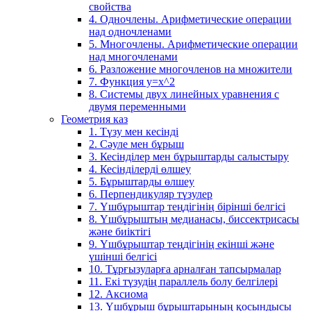
свойства
4. Одночлены. Арифметические операции
над одночленами
5. Многочлены. Арифметические операции
над многочленами
6. Разложение многочленов на множители
7. Функция y=x^2
8. Системы двух линейных уравнения с
двумя переменными
Геометрия каз
1. Түзу мен кесінді
2. Сәуле мен бұрыш
3. Кесінділер мен бұрыштарды салыстыру
4. Кесінділерді өлшеу
5. Бұрыштарды өлшеу
6. Перпендикуляр түзулер
7. Үшбұрыштар теңдігінің бірінші белгісі
8. Үшбұрыштың медианасы, биссектрисасы
және биіктігі
9. Үшбұрыштар теңдігінің екінші және
үшінші белгісі
10. Тұрғызуларға арналған тапсырмалар
11. Екі түзудің параллель болу белгілері
12. Аксиома
13. Үшбұрыш бұрыштарының қосындысы