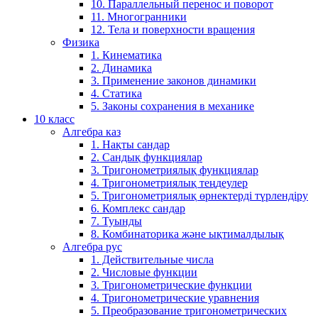
10. Параллельный перенос и поворот
11. Многогранники
12. Тела и поверхности вращения
Физика
1. Кинематика
2. Динамика
3. Применение законов динамики
4. Статика
5. Законы сохранения в механике
10 класс
Алгебра каз
1. Нақты сандар
2. Сандық функциялар
3. Тригонометриялық функциялар
4. Тригонометриялық теңдеулер
5. Тригонометриялық өрнектерді түрлендіру
6. Комплекс сандар
7. Туынды
8. Комбинаторика және ықтималдылық
Алгебра рус
1. Действительные числа
2. Числовые функции
3. Тригонометрические функции
4. Тригонометрические уравнения
5. Преобразование тригонометрических