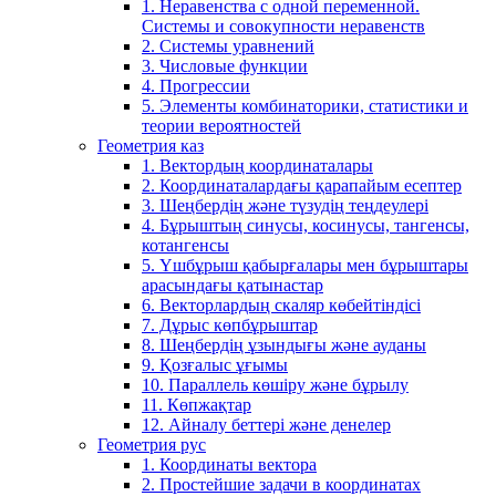
1. Неравенства с одной переменной.
Системы и совокупности неравенств
2. Системы уравнений
3. Числовые функции
4. Прогрессии
5. Элементы комбинаторики, статистики и
теории вероятностей
Геометрия каз
1. Вектордың координаталары
2. Координаталардағы қарапайым есептер
3. Шеңбердің және түзудің теңдеулері
4. Бұрыштың синусы, косинусы, тангенсы,
котангенсы
5. Үшбұрыш қабырғалары мен бұрыштары
арасындағы қатынастар
6. Векторлардың скаляр көбейтіндісі
7. Дұрыс көпбұрыштар
8. Шеңбердің ұзындығы және ауданы
9. Қозғалыс ұғымы
10. Параллель көшіру және бұрылу
11. Көпжақтар
12. Айналу беттері және денелер
Геометрия рус
1. Координаты вектора
2. Простейшие задачи в координатах