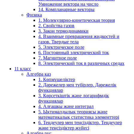
Умножение вектора на число
14. Компланарные векторы
Физика
1. Молекулярно-кинетическая теория
2. Свойства газов
3. Закон термодинамики
4. Взаимные превращения жидкостей и
газов. Твердые тела
5. Электрическое поле
6. Постоянный электрический ток
7. Магнитное поле
8. Электрический ток в различных средах
11 класс
Алгебра каз
1. Көпмүшеліктер
2. Дәрежелер мен түбірлер. Дәрежелік
функциялар
3. Көрсеткіштік және логарифмдік
функциялар
4. Алғашқы және интеграл
5. Ықтималдылық теориясы және
математикалық статистика элементтері
6. Теңдеулер мен теңсіздіктер. Теңдеулер
және теңсіздіктер жүйесі
Алгебра рус