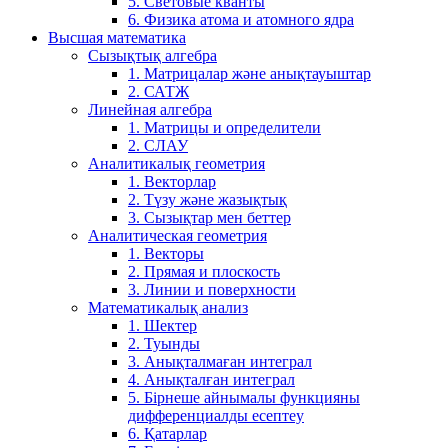
5. Световые кванты
6. Физика атома и атомного ядра
Высшая математика
Сызықтық алгебра
1. Матрицалар және анықтауыштар
2. САТЖ
Линейная алгебра
1. Матрицы и определители
2. СЛАУ
Аналитикалық геометрия
1. Векторлар
2. Түзу және жазықтық
3. Сызықтар мен беттер
Аналитическая геометрия
1. Векторы
2. Прямая и плоскость
3. Линии и поверхности
Математикалық анализ
1. Шектер
2. Туынды
3. Анықталмаған интеграл
4. Анықталған интеграл
5. Бірнеше айнымалы функцияны
дифференциалды есептеу
6. Қатарлар