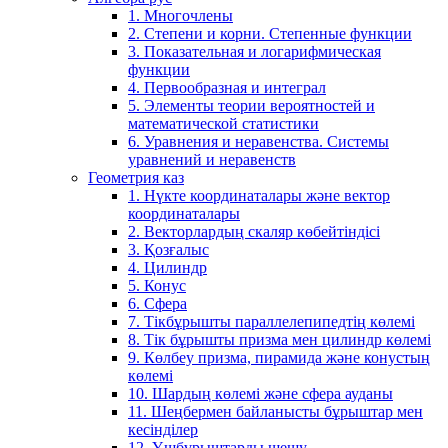
1. Многочлены
2. Степени и корни. Степенные функции
3. Показательная и логарифмическая
функции
4. Первообразная и интеграл
5. Элементы теории вероятностей и
математической статистики
6. Уравнения и неравенства. Системы
уравнений и неравенств
Геометрия каз
1. Нүкте координаталары және вектор
координаталары
2. Векторлардың скаляр көбейтіндісі
3. Қозғалыс
4. Цилиндр
5. Конус
6. Сфера
7. Тікбұрышты параллелепипедтің көлемі
8. Тік бұрышты призма мен цилиндр көлемі
9. Көлбеу призма, пирамида және конустың
көлемі
10. Шардың көлемі және сфера ауданы
11. Шеңбермен байланысты бұрыштар мен
кесінділер
12. Үшбұрыштарды шешу