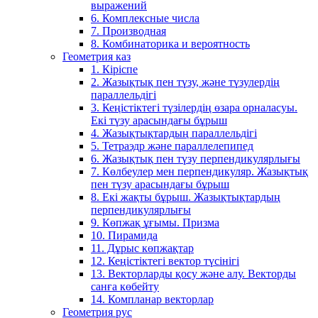
выражений
6. Комплексные числа
7. Производная
8. Комбинаторика и вероятность
Геометрия каз
1. Кіріспе
2. Жазықтық пен түзу, және түзулердің
параллельдігі
3. Кеңістіктегі түзілердің өзара орналасуы.
Екі түзу арасындағы бұрыш
4. Жазықтықтардың параллельдігі
5. Тетраэдр және параллелепипед
6. Жазықтық пен түзу перпендикулярлығы
7. Көлбеулер мен перпендикуляр. Жазықтық
пен түзу арасындағы бұрыш
8. Екі жақты бұрыш. Жазықтықтардың
перпендикулярлығы
9. Көпжақ ұғымы. Призма
10. Пирамида
11. Дұрыс көпжақтар
12. Кеңістіктегі вектор түсінігі
13. Векторларды қосу және алу. Векторды
санға көбейту
14. Компланар векторлар
Геометрия рус