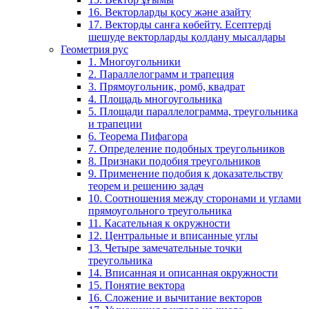
16. Векторларды қосу және азайту
17. Векторды санға көбейту. Есептерді
шешуде векторларды қолдану мысалдары
Геометрия рус
1. Многоугольники
2. Параллелограмм и трапеция
3. Прямоугольник, ромб, квадрат
4. Площадь многоугольника
5. Площади параллелограмма, треугольника
и трапеции
6. Теорема Пифагора
7. Определение подобных треугольников
8. Признаки подобия треугольников
9. Применение подобия к доказательству
теорем и решению задач
10. Соотношения между сторонами и углами
прямоугольного треугольника
11. Касательная к окружности
12. Центральные и вписанные углы
13. Четыре замечательные точки
треугольника
14. Вписанная и описанная окружности
15. Понятие вектора
16. Сложение и вычитание векторов