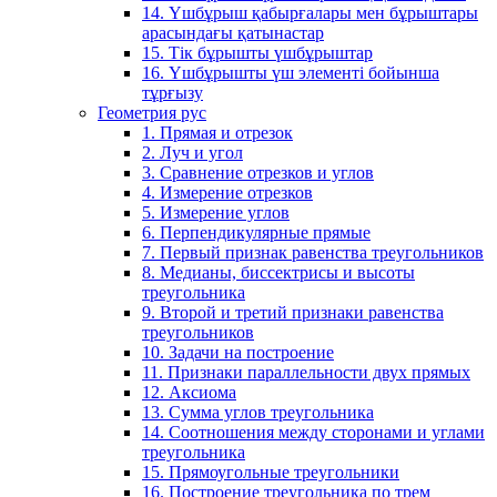
14. Үшбұрыш қабырғалары мен бұрыштары
арасындағы қатынастар
15. Тік бұрышты үшбұрыштар
16. Үшбұрышты үш элементі бойынша
тұрғызу
Геометрия рус
1. Прямая и отрезок
2. Луч и угол
3. Сравнение отрезков и углов
4. Измерение отрезков
5. Измерение углов
6. Перпендикулярные прямые
7. Первый признак равенства треугольников
8. Медианы, биссектрисы и высоты
треугольника
9. Второй и третий признаки равенства
треугольников
10. Задачи на построение
11. Признаки параллельности двух прямых
12. Аксиома
13. Сумма углов треугольника
14. Соотношения между сторонами и углами
треугольника
15. Прямоугольные треугольники
16. Построение треугольника по трем