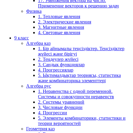
17. Умножения вектора на число.
Применение векторов к решению задач
Физика
1. Тепловые явления
2. Электрические явления
3. Магнитные явления
4. Световые явления
9 класс
Алгебра каз
1. Бір айнымалы теңсіздіктер. Теңсіздіктер
жүйесі және бірігуі
2. Теңдеулер жүйесі
3. Сандық функциялар
4. Прогрессиялар
5. Ықтималдықтар теориясы, статистика
және комбинаторика элементтері
Алгебра рус
1. Неравенства с одной переменной.
Системы и совокупности неравенств
2. Системы уравнений
3. Числовые функции
4. Прогрессии
5. Элементы комбинаторики, статистики и
теории вероятностей
Геометрия каз