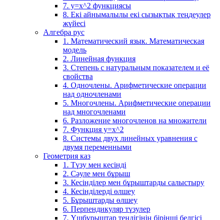
7. у=х^2 функциясы
8. Екі айнымалылы екі сызықтық теңдеулер
жүйесі
Алгебра рус
1. Математический язык. Математическая
модель
2. Линейная функция
3. Степень с натуральным показателем и её
свойства
4. Одночлены. Арифметические операции
над одночленами
5. Многочлены. Арифметические операции
над многочленами
6. Разложение многочленов на множители
7. Функция y=x^2
8. Системы двух линейных уравнения с
двумя переменными
Геометрия каз
1. Түзу мен кесінді
2. Сәуле мен бұрыш
3. Кесінділер мен бұрыштарды салыстыру
4. Кесінділерді өлшеу
5. Бұрыштарды өлшеу
6. Перпендикуляр түзулер
7. Үшбұрыштар теңдігінің бірінші белгісі