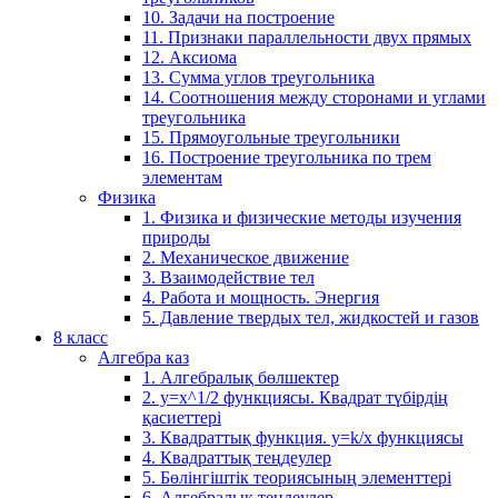
10. Задачи на построение
11. Признаки параллельности двух прямых
12. Аксиома
13. Сумма углов треугольника
14. Соотношения между сторонами и углами
треугольника
15. Прямоугольные треугольники
16. Построение треугольника по трем
элементам
Физика
1. Физика и физические методы изучения
природы
2. Механическое движение
3. Взаимодействие тел
4. Работа и мощность. Энергия
5. Давление твердых тел, жидкостей и газов
8 класс
Алгебра каз
1. Алгебралық бөлшектер
2. у=х^1/2 функциясы. Квадрат түбірдің
қасиеттері
3. Квадраттық функция. у=k/x функциясы
4. Квадраттық теңдеулер
5. Бөлінгіштік теориясының элементтері
6. Алгебралық теңдеулер