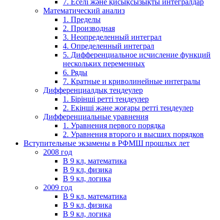
7. Еселі және қисықсызықты интегралдар
Математический анализ
1. Пределы
2. Производная
3. Неопределенный интеграл
4. Определенный интеграл
5. Дифференциальное исчисление функций
нескольких переменных
6. Ряды
7. Кратные и криволинейные интегралы
Дифференциалдық теңдеулер
1. Бірінші ретті теңдеулер
2. Екінші және жоғары ретті теңдеулер
Дифференциальные уравнения
1. Уравнения первого порядка
2. Уравнения второго и высших порядков
Вступительные экзамены в РФМШ прошлых лет
2008 год
В 9 кл, математика
В 9 кл, физика
В 9 кл, логика
2009 год
В 9 кл, математика
В 9 кл, физика
В 9 кл, логика