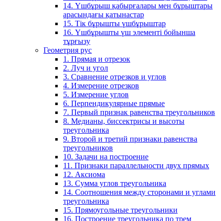
14. Үшбұрыш қабырғалары мен бұрыштары
арасындағы қатынастар
15. Тік бұрышты үшбұрыштар
16. Үшбұрышты үш элементі бойынша
тұрғызу
Геометрия рус
1. Прямая и отрезок
2. Луч и угол
3. Сравнение отрезков и углов
4. Измерение отрезков
5. Измерение углов
6. Перпендикулярные прямые
7. Первый признак равенства треугольников
8. Медианы, биссектрисы и высоты
треугольника
9. Второй и третий признаки равенства
треугольников
10. Задачи на построение
11. Признаки параллельности двух прямых
12. Аксиома
13. Сумма углов треугольника
14. Соотношения между сторонами и углами
треугольника
15. Прямоугольные треугольники
16. Построение треугольника по трем