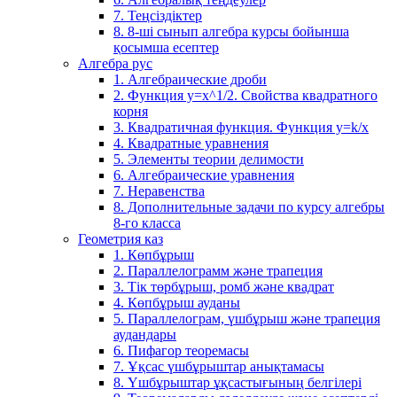
7. Теңсіздіктер
8. 8-ші сынып алгебра курсы бойынша
қосымша есептер
Алгебра рус
1. Алгебраические дроби
2. Функция y=x^1/2. Свойства квадратного
корня
3. Квадратичная функция. Функция у=k/x
4. Квадратные уравнения
5. Элементы теории делимости
6. Алгебраические уравнения
7. Неравенства
8. Дополнительные задачи по курсу алгебры
8-го класса
Геометрия каз
1. Көпбұрыш
2. Параллелограмм және трапеция
3. Тік төрбұрыш, ромб және квадрат
4. Көпбұрыш ауданы
5. Параллелограм, үшбұрыш және трапеция
аудандары
6. Пифагор теоремасы
7. Ұқсас үшбұрыштар анықтамасы
8. Үшбұрыштар ұқсастығының белгілері