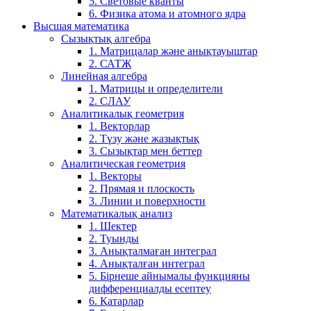
5. Световые кванты
6. Физика атома и атомного ядра
Высшая математика
Сызықтық алгебра
1. Матрицалар және анықтауыштар
2. САТЖ
Линейная алгебра
1. Матрицы и определители
2. СЛАУ
Аналитикалық геометрия
1. Векторлар
2. Түзу және жазықтық
3. Сызықтар мен беттер
Аналитическая геометрия
1. Векторы
2. Прямая и плоскость
3. Линии и поверхности
Математикалық анализ
1. Шектер
2. Туынды
3. Анықталмаған интеграл
4. Анықталған интеграл
5. Бірнеше айнымалы функцияны
дифференциалды есептеу
6. Қатарлар