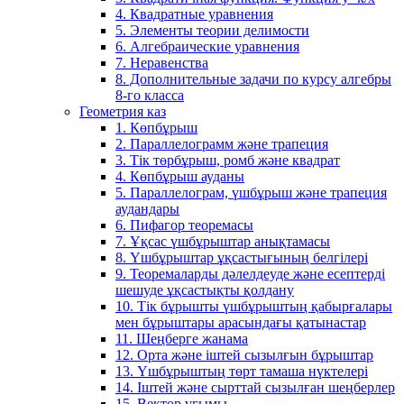
4. Квадратные уравнения
5. Элементы теории делимости
6. Алгебраические уравнения
7. Неравенства
8. Дополнительные задачи по курсу алгебры
8-го класса
Геометрия каз
1. Көпбұрыш
2. Параллелограмм және трапеция
3. Тік төрбұрыш, ромб және квадрат
4. Көпбұрыш ауданы
5. Параллелограм, үшбұрыш және трапеция
аудандары
6. Пифагор теоремасы
7. Ұқсас үшбұрыштар анықтамасы
8. Үшбұрыштар ұқсастығының белгілері
9. Теоремаларды дәлелдеуде және есептерді
шешуде ұқсастықты қолдану
10. Тік бұрышты үшбұрыштың қабырғалары
мен бұрыштары арасындағы қатынастар
11. Шеңберге жанама
12. Орта және іштей сызылғын бұрыштар
13. Үшбұрыштың төрт тамаша нүктелері
14. Іштей және сырттай сызылған шеңберлер
15. Вектор ұғымы