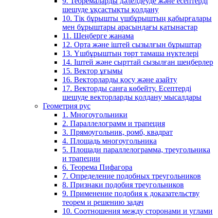
9. Теоремаларды дәлелдеуде және есептерді
шешуде ұқсастықты қолдану
10. Тік бұрышты үшбұрыштың қабырғалары
мен бұрыштары арасындағы қатынастар
11. Шеңберге жанама
12. Орта және іштей сызылғын бұрыштар
13. Үшбұрыштың төрт тамаша нүктелері
14. Іштей және сырттай сызылған шеңберлер
15. Вектор ұғымы
16. Векторларды қосу және азайту
17. Векторды санға көбейту. Есептерді
шешуде векторларды қолдану мысалдары
Геометрия рус
1. Многоугольники
2. Параллелограмм и трапеция
3. Прямоугольник, ромб, квадрат
4. Площадь многоугольника
5. Площади параллелограмма, треугольника
и трапеции
6. Теорема Пифагора
7. Определение подобных треугольников
8. Признаки подобия треугольников
9. Применение подобия к доказательству
теорем и решению задач
10. Соотношения между сторонами и углами