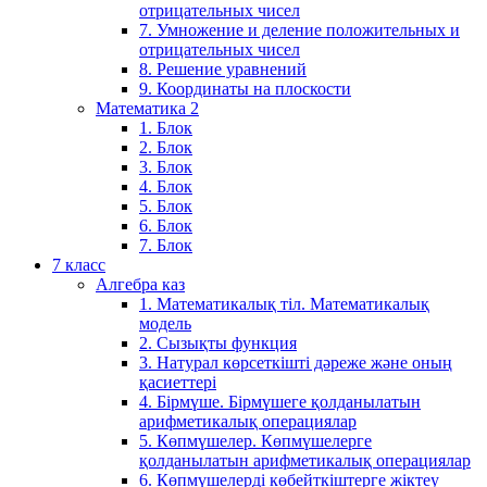
отрицательных чисел
7. Умножение и деление положительных и
отрицательных чисел
8. Решение уравнений
9. Координаты на плоскости
Математика 2
1. Блок
2. Блок
3. Блок
4. Блок
5. Блок
6. Блок
7. Блок
7 класс
Алгебра каз
1. Математикалық тіл. Математикалық
модель
2. Сызықты функция
3. Натурал көрсеткішті дәреже және оның
қасиеттері
4. Бірмүше. Бірмүшеге қолданылатын
арифметикалық операциялар
5. Көпмүшелер. Көпмүшелерге
қолданылатын арифметикалық операциялар
6. Көпмүшелерді көбейткіштерге жіктеу