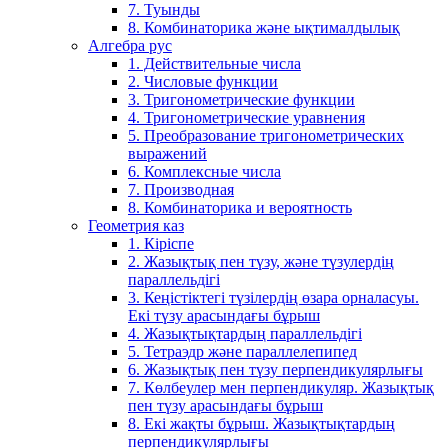
7. Туынды
8. Комбинаторика және ықтималдылық
Алгебра рус
1. Действительные числа
2. Числовые функции
3. Тригонометрические функции
4. Тригонометрические уравнения
5. Преобразование тригонометрических
выражений
6. Комплексные числа
7. Производная
8. Комбинаторика и вероятность
Геометрия каз
1. Кіріспе
2. Жазықтық пен түзу, және түзулердің
параллельдігі
3. Кеңістіктегі түзілердің өзара орналасуы.
Екі түзу арасындағы бұрыш
4. Жазықтықтардың параллельдігі
5. Тетраэдр және параллелепипед
6. Жазықтық пен түзу перпендикулярлығы
7. Көлбеулер мен перпендикуляр. Жазықтық
пен түзу арасындағы бұрыш
8. Екі жақты бұрыш. Жазықтықтардың
перпендикулярлығы