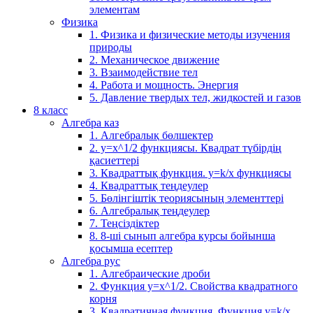
элементам
Физика
1. Физика и физические методы изучения
природы
2. Механическое движение
3. Взаимодействие тел
4. Работа и мощность. Энергия
5. Давление твердых тел, жидкостей и газов
8 класс
Алгебра каз
1. Алгебралық бөлшектер
2. у=х^1/2 функциясы. Квадрат түбірдің
қасиеттері
3. Квадраттық функция. у=k/x функциясы
4. Квадраттық теңдеулер
5. Бөлінгіштік теориясының элементтері
6. Алгебралық теңдеулер
7. Теңсіздіктер
8. 8-ші сынып алгебра курсы бойынша
қосымша есептер
Алгебра рус
1. Алгебраические дроби
2. Функция y=x^1/2. Свойства квадратного
корня
3. Квадратичная функция. Функция у=k/x