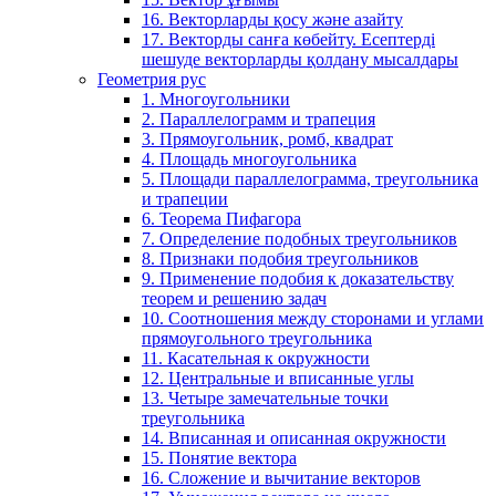
16. Векторларды қосу және азайту
17. Векторды санға көбейту. Есептерді
шешуде векторларды қолдану мысалдары
Геометрия рус
1. Многоугольники
2. Параллелограмм и трапеция
3. Прямоугольник, ромб, квадрат
4. Площадь многоугольника
5. Площади параллелограмма, треугольника
и трапеции
6. Теорема Пифагора
7. Определение подобных треугольников
8. Признаки подобия треугольников
9. Применение подобия к доказательству
теорем и решению задач
10. Соотношения между сторонами и углами
прямоугольного треугольника
11. Касательная к окружности
12. Центральные и вписанные углы
13. Четыре замечательные точки
треугольника
14. Вписанная и описанная окружности
15. Понятие вектора
16. Сложение и вычитание векторов