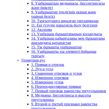
8. Үшбұрыштың медианасы, биссектрисасы
және биіктігі
9. Үшбұрыштар теңдігінің екінші және
үшінші белгісі
10. Тұрғызуларға арналған тапсырмалар
11. Екі түзудің параллель болу белгілері
12. Аксиома
13. Үшбұрыш бұрыштарының қосындысы
14. Үшбұрыш қабырғалары мен бұрыштары
арасындағы қатынастар
15. Тік бұрышты үшбұрыштар
16. Үшбұрышты үш элементі бойынша
тұрғызу
Геометрия рус
1. Прямая и отрезок
2. Луч и угол
3. Сравнение отрезков и углов
4. Измерение отрезков
5. Измерение углов
6. Перпендикулярные прямые
7. Первый признак равенства треугольников
8. Медианы, биссектрисы и высоты
треугольника
9. Второй и третий признаки равенства
треугольников