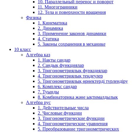
10. Параллельный перенос и поворот
11. Многогранники
12. Тела и поверхности вращения
Физика
1. Кинематика
2. Динамика
3. Применение законов динамики
4. Статика
5. Законы сохранения в механике
10 класс
Алгебра каз
1. Нақты сандар
2. Сандық функциялар
3. Тригонометриялық функциялар
4. Тригонометриялық теңдеулер
5. Тригонометриялық өрнектерді түрлендіру
6. Комплекс сандар
7. Туынды
8. Комбинаторика және ықтималдылық
Алгебра рус
1. Действительные числа
2. Числовые функции
3. Тригонометрические функции
4. Тригонометрические уравнения
5. Преобразование тригонометрических