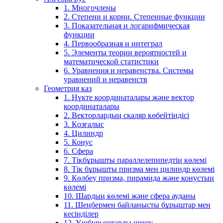
1. Многочлены
2. Степени и корни. Степенные функции
3. Показательная и логарифмическая
функции
4. Первообразная и интеграл
5. Элементы теории вероятностей и
математической статистики
6. Уравнения и неравенства. Системы
уравнений и неравенств
Геометрия каз
1. Нүкте координаталары және вектор
координаталары
2. Векторлардың скаляр көбейтіндісі
3. Қозғалыс
4. Цилиндр
5. Конус
6. Сфера
7. Тікбұрышты параллелепипедтің көлемі
8. Тік бұрышты призма мен цилиндр көлемі
9. Көлбеу призма, пирамида және конустың
көлемі
10. Шардың көлемі және сфера ауданы
11. Шеңбермен байланысты бұрыштар мен
кесінділер
12. Үшбұрыштарды шешу