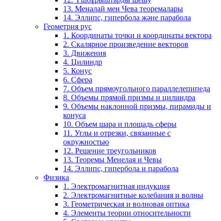
13. Меналай мен Чева теоремалары
14. Эллипс, гипербола және парабола
Геометрия рус
1. Координаты точки и координаты вектора
2. Скалярное произведение векторов
3. Движения
4. Цилиндр
5. Конус
6. Сфера
7. Объем прямоугольного параллелепипеда
8. Объемы прямой призмы и цилиндра
9. Объемы наклонной призмы, пирамиды и
конуса
10. Объем шара и площадь сферы
11. Углы и отрезки, связанные с
окружностью
12. Решение треугольников
13. Теоремы Менелая и Чевы
14. Эллипс, гипербола и парабола
Физика
1. Электромагнитная индукция
2. Электромагнитные колебания и волны
3. Геометрическая и волновая оптика
4. Элементы теории относительности