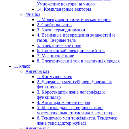
Умножение вектора на число
14. Компланарные векторы
Физика
1. Молекулярно-кинетическая теория
2. Свойства газов
3. Закон термодинамики
4. Взаимные превращения жидкостей и
газов. Твердые тела
5. Электрическое поле
6. Постоянный электрический ток
7. Магнитное поле
8. Электрический ток в различных средах
11 класс
Алгебра каз
1. Көпмүшеліктер
2. Дәрежелер мен түбірлер. Дәрежелік
функциялар
3. Көрсеткіштік және логарифмдік
функциялар
4. Алғашқы және интеграл
5. Ықтималдылық теориясы және
математикалық статистика элементтері
6. Теңдеулер мен теңсіздіктер. Теңдеулер
және теңсіздіктер жүйесі
Алгебра рус