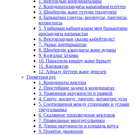
1. Вектордың координаталары
2. Координаталардағы қарапайым есептер
3. Шеңбердің және түзудің теңдеулері
4. Бұрыштың синусы, косинусы, тангенсы,
котангенсы
5. Үшбұрыш қабырғалары мен бұрыштары
арасындағы қатынастар
6. Векторлардың скаляр көбейтіндісі
7. Дұрыс көпбұрыштар
8. Шеңбердің ұзындығы және ауданы
9. Қозғалыс ұғымы
10. Параллель көшіру және бұрылу
11. Көпжақтар
12. Айналу беттері және денелер
Геометрия рус
1. Координаты вектора
2. Простейшие задачи в координатах
3. Уравнения окружности и прямой
4. Синус, косинус, тангенс, котангенс угла
5. Соотношения между сторонами и углами
треугольника
6. Скалярное произведение векторов
7. Правильные многоугольники
8. Длина окружности и площадь круга
9. Понятие движения