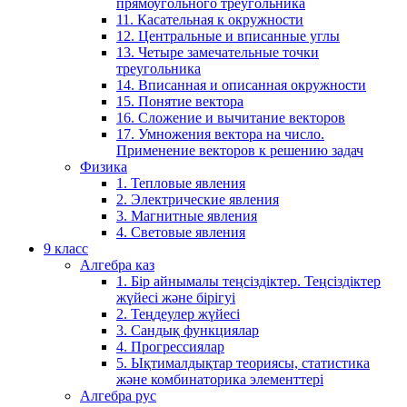
прямоугольного треугольника
11. Касательная к окружности
12. Центральные и вписанные углы
13. Четыре замечательные точки
треугольника
14. Вписанная и описанная окружности
15. Понятие вектора
16. Сложение и вычитание векторов
17. Умножения вектора на число.
Применение векторов к решению задач
Физика
1. Тепловые явления
2. Электрические явления
3. Магнитные явления
4. Световые явления
9 класс
Алгебра каз
1. Бір айнымалы теңсіздіктер. Теңсіздіктер
жүйесі және бірігуі
2. Теңдеулер жүйесі
3. Сандық функциялар
4. Прогрессиялар
5. Ықтималдықтар теориясы, статистика
және комбинаторика элементтері
Алгебра рус