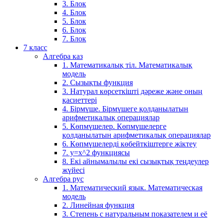
3. Блок
4. Блок
5. Блок
6. Блок
7. Блок
7 класс
Алгебра каз
1. Математикалық тіл. Математикалық
модель
2. Сызықты функция
3. Натурал көрсеткішті дәреже және оның
қасиеттері
4. Бірмүше. Бірмүшеге қолданылатын
арифметикалық операциялар
5. Көпмүшелер. Көпмүшелерге
қолданылатын арифметикалық операциялар
6. Көпмүшелерді көбейткіштерге жіктеу
7. у=х^2 функциясы
8. Екі айнымалылы екі сызықтық теңдеулер
жүйесі
Алгебра рус
1. Математический язык. Математическая
модель
2. Линейная функция
3. Степень с натуральным показателем и её