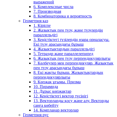
выражений
6. Комплексные числа
7. Производная
8. Комбинаторика и вероятность
Геометрия каз
1. Кіріспе
2. Жазықтық пен түзу, және түзулердің
параллельдігі
3. Кеңістіктегі түзілердің өзара орналасуы.
Екі түзу арасындағы бұрыш
4. Жазықтықтардың параллельдігі
5. Тетраэдр және параллелепипед
6. Жазықтық пен түзу перпендикулярлығы
7. Көлбеулер мен перпендикуляр. Жазықтық
пен түзу арасындағы бұрыш
8. Екі жақты бұрыш. Жазықтықтардың
перпендикулярлығы
9. Көпжақ ұғымы. Призма
10. Пирамида
11. Дұрыс көпжақтар
12. Кеңістіктегі вектор түсінігі
13. Векторларды қосу және алу. Векторды
санға көбейту
14. Компланар векторлар
Геометрия рус