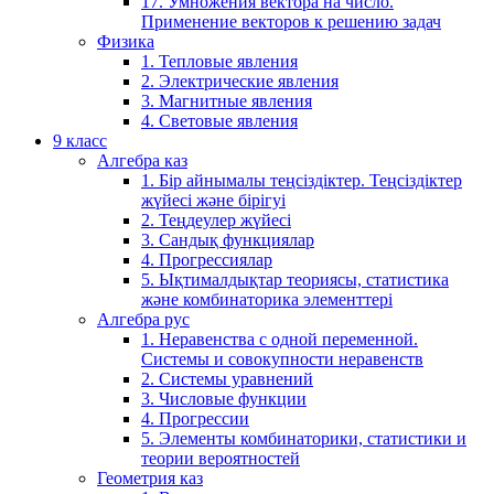
17. Умножения вектора на число.
Применение векторов к решению задач
Физика
1. Тепловые явления
2. Электрические явления
3. Магнитные явления
4. Световые явления
9 класс
Алгебра каз
1. Бір айнымалы теңсіздіктер. Теңсіздіктер
жүйесі және бірігуі
2. Теңдеулер жүйесі
3. Сандық функциялар
4. Прогрессиялар
5. Ықтималдықтар теориясы, статистика
және комбинаторика элементтері
Алгебра рус
1. Неравенства с одной переменной.
Системы и совокупности неравенств
2. Системы уравнений
3. Числовые функции
4. Прогрессии
5. Элементы комбинаторики, статистики и
теории вероятностей
Геометрия каз