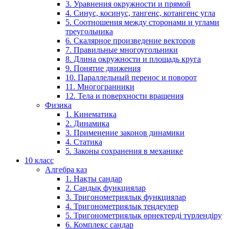
3. Уравнения окружности и прямой
4. Синус, косинус, тангенс, котангенс угла
5. Соотношения между сторонами и углами
треугольника
6. Скалярное произведение векторов
7. Правильные многоугольники
8. Длина окружности и площадь круга
9. Понятие движения
10. Параллельный перенос и поворот
11. Многогранники
12. Тела и поверхности вращения
Физика
1. Кинематика
2. Динамика
3. Применение законов динамики
4. Статика
5. Законы сохранения в механике
10 класс
Алгебра каз
1. Нақты сандар
2. Сандық функциялар
3. Тригонометриялық функциялар
4. Тригонометриялық теңдеулер
5. Тригонометриялық өрнектерді түрлендіру
6. Комплекс сандар