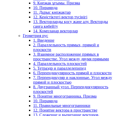
9. Көпжақ ұғымы. Призма
10. Пирамида
11. Дұрыс көпжақтар
12. Кеңістіктегі вектор түсінігі
13. Векторларды қосу және алу. Векторды
санға көбейту
14. Компланар векторлар
Геометрия рус
1. Введение
2. Параллельность прямых, прямой и
плоскости
3. Взаимное расположение прямых в
пространстве. Угол между двумя прямыми
4. Параллельность плоскостей
5. Тетраэдр и параллелепипед
6. Перпендикулярность прямой и плоскости
7. Перпендикуляр и наклонные. Угол между
прямой и плоскостью
8. Двугранный угол. Перпендикулярность
плоскостей
9. Понятие многогранника. Призма
10. Пирамида
11. Правильные многогранники
12. Понятие вектора в пространстве
13. Сложение и вычитание векторов.