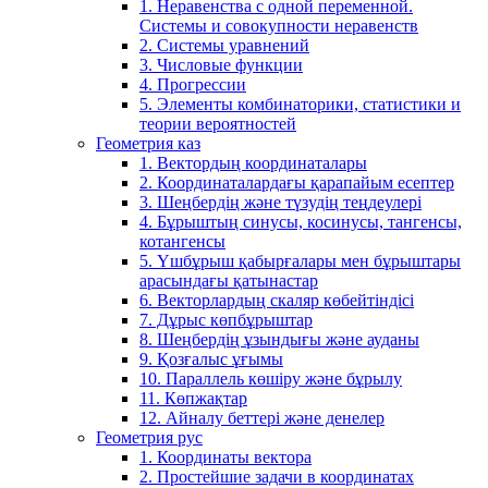
1. Неравенства с одной переменной.
Системы и совокупности неравенств
2. Системы уравнений
3. Числовые функции
4. Прогрессии
5. Элементы комбинаторики, статистики и
теории вероятностей
Геометрия каз
1. Вектордың координаталары
2. Координаталардағы қарапайым есептер
3. Шеңбердің және түзудің теңдеулері
4. Бұрыштың синусы, косинусы, тангенсы,
котангенсы
5. Үшбұрыш қабырғалары мен бұрыштары
арасындағы қатынастар
6. Векторлардың скаляр көбейтіндісі
7. Дұрыс көпбұрыштар
8. Шеңбердің ұзындығы және ауданы
9. Қозғалыс ұғымы
10. Параллель көшіру және бұрылу
11. Көпжақтар
12. Айналу беттері және денелер
Геометрия рус
1. Координаты вектора
2. Простейшие задачи в координатах