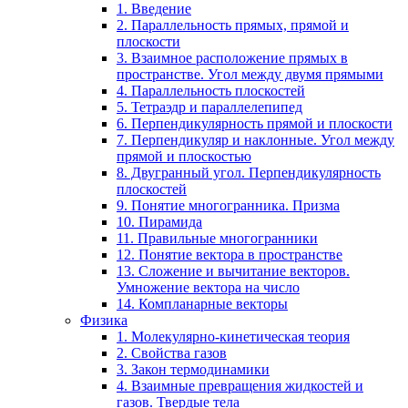
1. Введение
2. Параллельность прямых, прямой и
плоскости
3. Взаимное расположение прямых в
пространстве. Угол между двумя прямыми
4. Параллельность плоскостей
5. Тетраэдр и параллелепипед
6. Перпендикулярность прямой и плоскости
7. Перпендикуляр и наклонные. Угол между
прямой и плоскостью
8. Двугранный угол. Перпендикулярность
плоскостей
9. Понятие многогранника. Призма
10. Пирамида
11. Правильные многогранники
12. Понятие вектора в пространстве
13. Сложение и вычитание векторов.
Умножение вектора на число
14. Компланарные векторы
Физика
1. Молекулярно-кинетическая теория
2. Свойства газов
3. Закон термодинамики
4. Взаимные превращения жидкостей и
газов. Твердые тела