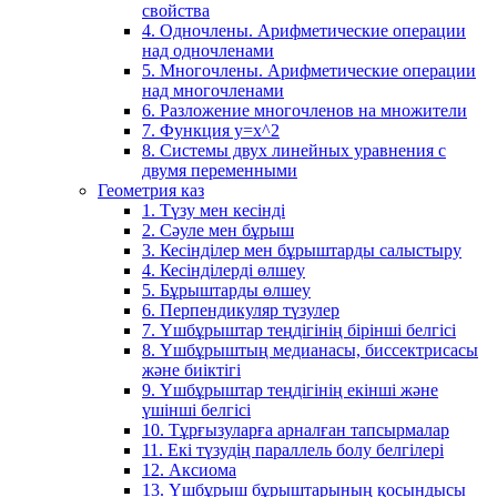
свойства
4. Одночлены. Арифметические операции
над одночленами
5. Многочлены. Арифметические операции
над многочленами
6. Разложение многочленов на множители
7. Функция y=x^2
8. Системы двух линейных уравнения с
двумя переменными
Геометрия каз
1. Түзу мен кесінді
2. Сәуле мен бұрыш
3. Кесінділер мен бұрыштарды салыстыру
4. Кесінділерді өлшеу
5. Бұрыштарды өлшеу
6. Перпендикуляр түзулер
7. Үшбұрыштар теңдігінің бірінші белгісі
8. Үшбұрыштың медианасы, биссектрисасы
және биіктігі
9. Үшбұрыштар теңдігінің екінші және
үшінші белгісі
10. Тұрғызуларға арналған тапсырмалар
11. Екі түзудің параллель болу белгілері
12. Аксиома
13. Үшбұрыш бұрыштарының қосындысы