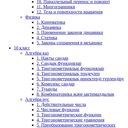
10. Параллельный перенос и поворот
11. Многогранники
12. Тела и поверхности вращения
Физика
1. Кинематика
2. Динамика
3. Применение законов динамики
4. Статика
5. Законы сохранения в механике
10 класс
Алгебра каз
1. Нақты сандар
2. Сандық функциялар
3. Тригонометриялық функциялар
4. Тригонометриялық теңдеулер
5. Тригонометриялық өрнектерді түрлендіру
6. Комплекс сандар
7. Туынды
8. Комбинаторика және ықтималдылық
Алгебра рус
1. Действительные числа
2. Числовые функции
3. Тригонометрические функции
4. Тригонометрические уравнения
5. Преобразование тригонометрических