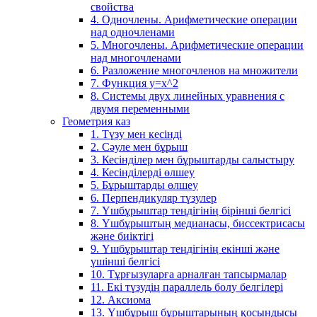
свойства
4. Одночлены. Арифметические операции
над одночленами
5. Многочлены. Арифметические операции
над многочленами
6. Разложение многочленов на множители
7. Функция y=x^2
8. Системы двух линейных уравнения с
двумя переменными
Геометрия каз
1. Түзу мен кесінді
2. Сәуле мен бұрыш
3. Кесінділер мен бұрыштарды салыстыру
4. Кесінділерді өлшеу
5. Бұрыштарды өлшеу
6. Перпендикуляр түзулер
7. Үшбұрыштар теңдігінің бірінші белгісі
8. Үшбұрыштың медианасы, биссектрисасы
және биіктігі
9. Үшбұрыштар теңдігінің екінші және
үшінші белгісі
10. Тұрғызуларға арналған тапсырмалар
11. Екі түзудің параллель болу белгілері
12. Аксиома
13. Үшбұрыш бұрыштарының қосындысы