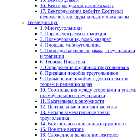
16. Векторларды қосу және азайту
17. Векторды санға көбейту. Есептерді
шешуде векторларды қолдану мысалдары
Геометрия рус
1. Многоугольники
2. Параллелограмм и трапеция
3. Прямоугольник, ромб, квадрат
4. Площадь многоугольника
5. Площади параллелограмма, треугольника
и трапеции
6. Теорема Пифагора
7. Определение подобных треугольников
8. Признаки подобия треугольников
9. Применение подобия к доказательству
теорем и решению задач
10. Соотношения между сторонами и углами
прямоугольного треугольника
11. Касательная к окружности
12. Центральные и вписанные углы
13. Четыре замечательные точки
треугольника
14. Вписанная и описанная окружности
15. Понятие вектора
16. Сложение и вычитание векторов