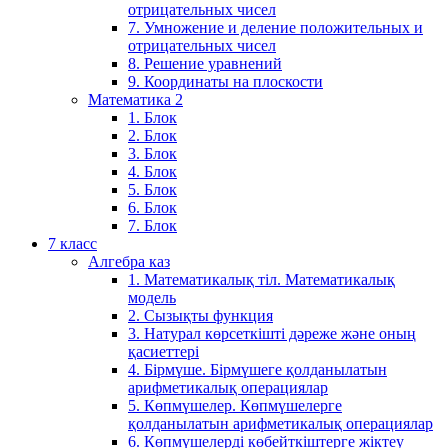
отрицательных чисел
7. Умножение и деление положительных и
отрицательных чисел
8. Решение уравнений
9. Координаты на плоскости
Математика 2
1. Блок
2. Блок
3. Блок
4. Блок
5. Блок
6. Блок
7. Блок
7 класс
Алгебра каз
1. Математикалық тіл. Математикалық
модель
2. Сызықты функция
3. Натурал көрсеткішті дәреже және оның
қасиеттері
4. Бірмүше. Бірмүшеге қолданылатын
арифметикалық операциялар
5. Көпмүшелер. Көпмүшелерге
қолданылатын арифметикалық операциялар
6. Көпмүшелерді көбейткіштерге жіктеу