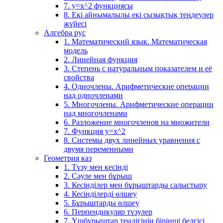
7. у=х^2 функциясы
8. Екі айнымалылы екі сызықтық теңдеулер
жүйесі
Алгебра рус
1. Математический язык. Математическая
модель
2. Линейная функция
3. Степень с натуральным показателем и её
свойства
4. Одночлены. Арифметические операции
над одночленами
5. Многочлены. Арифметические операции
над многочленами
6. Разложение многочленов на множители
7. Функция y=x^2
8. Системы двух линейных уравнения с
двумя переменными
Геометрия каз
1. Түзу мен кесінді
2. Сәуле мен бұрыш
3. Кесінділер мен бұрыштарды салыстыру
4. Кесінділерді өлшеу
5. Бұрыштарды өлшеу
6. Перпендикуляр түзулер
7. Үшбұрыштар теңдігінің бірінші белгісі