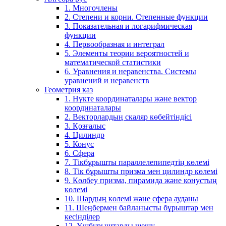
1. Многочлены
2. Степени и корни. Степенные функции
3. Показательная и логарифмическая
функции
4. Первообразная и интеграл
5. Элементы теории вероятностей и
математической статистики
6. Уравнения и неравенства. Системы
уравнений и неравенств
Геометрия каз
1. Нүкте координаталары және вектор
координаталары
2. Векторлардың скаляр көбейтіндісі
3. Қозғалыс
4. Цилиндр
5. Конус
6. Сфера
7. Тікбұрышты параллелепипедтің көлемі
8. Тік бұрышты призма мен цилиндр көлемі
9. Көлбеу призма, пирамида және конустың
көлемі
10. Шардың көлемі және сфера ауданы
11. Шеңбермен байланысты бұрыштар мен
кесінділер
12. Үшбұрыштарды шешу