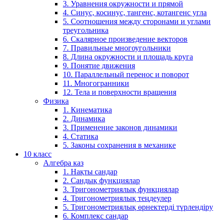
3. Уравнения окружности и прямой
4. Синус, косинус, тангенс, котангенс угла
5. Соотношения между сторонами и углами
треугольника
6. Скалярное произведение векторов
7. Правильные многоугольники
8. Длина окружности и площадь круга
9. Понятие движения
10. Параллельный перенос и поворот
11. Многогранники
12. Тела и поверхности вращения
Физика
1. Кинематика
2. Динамика
3. Применение законов динамики
4. Статика
5. Законы сохранения в механике
10 класс
Алгебра каз
1. Нақты сандар
2. Сандық функциялар
3. Тригонометриялық функциялар
4. Тригонометриялық теңдеулер
5. Тригонометриялық өрнектерді түрлендіру
6. Комплекс сандар