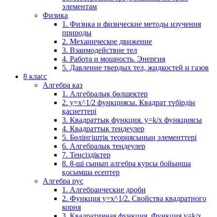
элементам
Физика
1. Физика и физические методы изучения
природы
2. Механическое движение
3. Взаимодействие тел
4. Работа и мощность. Энергия
5. Давление твердых тел, жидкостей и газов
8 класс
Алгебра каз
1. Алгебралық бөлшектер
2. у=х^1/2 функциясы. Квадрат түбірдің
қасиеттері
3. Квадраттық функция. у=k/x функциясы
4. Квадраттық теңдеулер
5. Бөлінгіштік теориясының элементтері
6. Алгебралық теңдеулер
7. Теңсіздіктер
8. 8-ші сынып алгебра курсы бойынша
қосымша есептер
Алгебра рус
1. Алгебраические дроби
2. Функция y=x^1/2. Свойства квадратного
корня
3. Квадратичная функция. Функция у=k/x