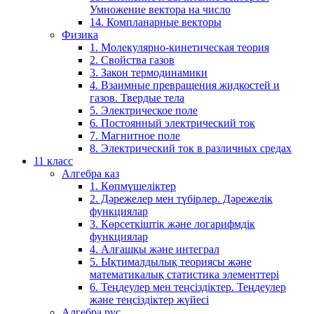
Умножение вектора на число
14. Компланарные векторы
Физика
1. Молекулярно-кинетическая теория
2. Свойства газов
3. Закон термодинамики
4. Взаимные превращения жидкостей и
газов. Твердые тела
5. Электрическое поле
6. Постоянный электрический ток
7. Магнитное поле
8. Электрический ток в различных средах
11 класс
Алгебра каз
1. Көпмүшеліктер
2. Дәрежелер мен түбірлер. Дәрежелік
функциялар
3. Көрсеткіштік және логарифмдік
функциялар
4. Алғашқы және интеграл
5. Ықтималдылық теориясы және
математикалық статистика элементтері
6. Теңдеулер мен теңсіздіктер. Теңдеулер
және теңсіздіктер жүйесі
Алгебра рус