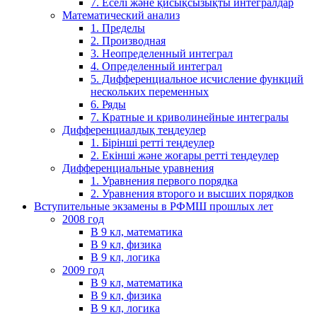
7. Еселі және қисықсызықты интегралдар
Математический анализ
1. Пределы
2. Производная
3. Неопределенный интеграл
4. Определенный интеграл
5. Дифференциальное исчисление функций
нескольких переменных
6. Ряды
7. Кратные и криволинейные интегралы
Дифференциалдық теңдеулер
1. Бірінші ретті теңдеулер
2. Екінші және жоғары ретті теңдеулер
Дифференциальные уравнения
1. Уравнения первого порядка
2. Уравнения второго и высших порядков
Вступительные экзамены в РФМШ прошлых лет
2008 год
В 9 кл, математика
В 9 кл, физика
В 9 кл, логика
2009 год
В 9 кл, математика
В 9 кл, физика
В 9 кл, логика