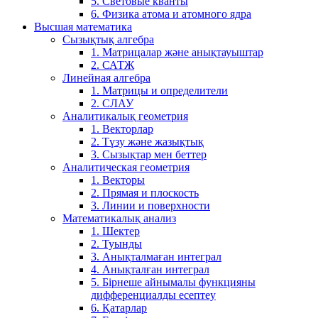
5. Световые кванты
6. Физика атома и атомного ядра
Высшая математика
Сызықтық алгебра
1. Матрицалар және анықтауыштар
2. САТЖ
Линейная алгебра
1. Матрицы и определители
2. СЛАУ
Аналитикалық геометрия
1. Векторлар
2. Түзу және жазықтық
3. Сызықтар мен беттер
Аналитическая геометрия
1. Векторы
2. Прямая и плоскость
3. Линии и поверхности
Математикалық анализ
1. Шектер
2. Туынды
3. Анықталмаған интеграл
4. Анықталған интеграл
5. Бірнеше айнымалы функцияны
дифференциалды есептеу
6. Қатарлар