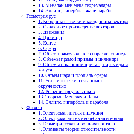
13. Меналай мен Чева теоремалары
14. Эллипс, гипербола және парабола
Геометрия рус
1. Координаты точки и координаты вектора
2. Скалярное произведение векторов
3. Движения
4. Цилиндр
5. Конус
6. Сфера
7. Объем прямоугольного параллелепипеда
8. Объемы прямой призмы и цилиндра
9. Объемы наклонной призмы, пирамиды и
конуса
10. Объем шара и площадь сферы
11. Углы и отрезки, связанные с
окружностью
12. Решение треугольников
13. Теоремы Менелая и Чевы
14. Эллипс, гипербола и парабола
Физика
1. Электромагнитная индукция
2. Электромагнитные колебания и волны
3. Геометрическая и волновая оптика
4. Элементы теории относительности