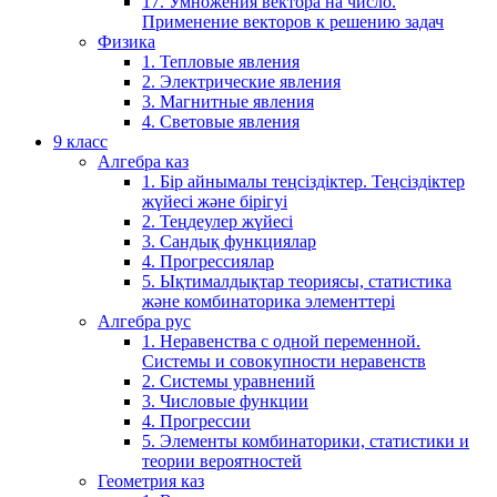
17. Умножения вектора на число.
Применение векторов к решению задач
Физика
1. Тепловые явления
2. Электрические явления
3. Магнитные явления
4. Световые явления
9 класс
Алгебра каз
1. Бір айнымалы теңсіздіктер. Теңсіздіктер
жүйесі және бірігуі
2. Теңдеулер жүйесі
3. Сандық функциялар
4. Прогрессиялар
5. Ықтималдықтар теориясы, статистика
және комбинаторика элементтері
Алгебра рус
1. Неравенства с одной переменной.
Системы и совокупности неравенств
2. Системы уравнений
3. Числовые функции
4. Прогрессии
5. Элементы комбинаторики, статистики и
теории вероятностей
Геометрия каз