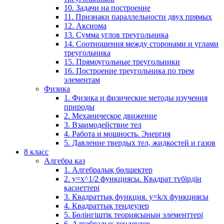
10. Задачи на построение
11. Признаки параллельности двух прямых
12. Аксиома
13. Сумма углов треугольника
14. Соотношения между сторонами и углами
треугольника
15. Прямоугольные треугольники
16. Построение треугольника по трем
элементам
Физика
1. Физика и физические методы изучения
природы
2. Механическое движение
3. Взаимодействие тел
4. Работа и мощность. Энергия
5. Давление твердых тел, жидкостей и газов
8 класс
Алгебра каз
1. Алгебралық бөлшектер
2. у=х^1/2 функциясы. Квадрат түбірдің
қасиеттері
3. Квадраттық функция. у=k/x функциясы
4. Квадраттық теңдеулер
5. Бөлінгіштік теориясының элементтері
6. Алгебралық теңдеулер