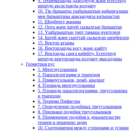
9. Теоремаларды дәлелдеуде және есептерді
шешуде ұқсастықты қолдану
10. Тік бұрышты үшбұрыштың қабырғалары
мен бұрыштары арасындағы қатынастар
11. Шеңберге жанама
12. Орта және іштей сызылғын бұрыштар
13. Үшбұрыштың төрт тамаша нүктелері
14. Іштей және сырттай сызылған шеңберлер
15. Вектор ұғымы
16. Векторларды қосу және азайту
17. Векторды санға көбейту. Есептерді
шешуде векторларды қолдану мысалдары
Геометрия рус
1. Многоугольники
2. Параллелограмм и трапеция
3. Прямоугольник, ромб, квадрат
4. Площадь многоугольника
5. Площади параллелограмма, треугольника
и трапеции
6. Теорема Пифагора
7. Определение подобных треугольников
8. Признаки подобия треугольников
9. Применение подобия к доказательству
теорем и решению задач
10. Соотношения между сторонами и углами