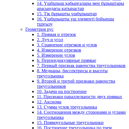
14. Үшбұрыш қабырғалары мен бұрыштары
арасындағы қатынастар
15. Тік бұрышты үшбұрыштар
16. Үшбұрышты үш элементі бойынша
тұрғызу
Геометрия рус
1. Прямая и отрезок
2. Луч и угол
3. Сравнение отрезков и углов
4. Измерение отрезков
5. Измерение углов
6. Перпендикулярные прямые
7. Первый признак равенства треугольников
8. Медианы, биссектрисы и высоты
треугольника
9. Второй и третий признаки равенства
треугольников
10. Задачи на построение
11. Признаки параллельности двух прямых
12. Аксиома
13. Сумма углов треугольника
14. Соотношения между сторонами и углами
треугольника
15. Прямоугольные треугольники
16. Построение треугольника по трем