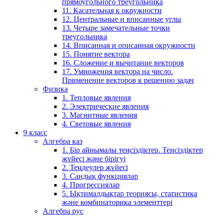
прямоугольного треугольника
11. Касательная к окружности
12. Центральные и вписанные углы
13. Четыре замечательные точки
треугольника
14. Вписанная и описанная окружности
15. Понятие вектора
16. Сложение и вычитание векторов
17. Умножения вектора на число.
Применение векторов к решению задач
Физика
1. Тепловые явления
2. Электрические явления
3. Магнитные явления
4. Световые явления
9 класс
Алгебра каз
1. Бір айнымалы теңсіздіктер. Теңсіздіктер
жүйесі және бірігуі
2. Теңдеулер жүйесі
3. Сандық функциялар
4. Прогрессиялар
5. Ықтималдықтар теориясы, статистика
және комбинаторика элементтері
Алгебра рус