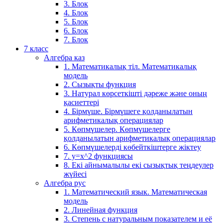
3. Блок
4. Блок
5. Блок
6. Блок
7. Блок
7 класс
Алгебра каз
1. Математикалық тіл. Математикалық
модель
2. Сызықты функция
3. Натурал көрсеткішті дәреже және оның
қасиеттері
4. Бірмүше. Бірмүшеге қолданылатын
арифметикалық операциялар
5. Көпмүшелер. Көпмүшелерге
қолданылатын арифметикалық операциялар
6. Көпмүшелерді көбейткіштерге жіктеу
7. у=х^2 функциясы
8. Екі айнымалылы екі сызықтық теңдеулер
жүйесі
Алгебра рус
1. Математический язык. Математическая
модель
2. Линейная функция
3. Степень с натуральным показателем и её