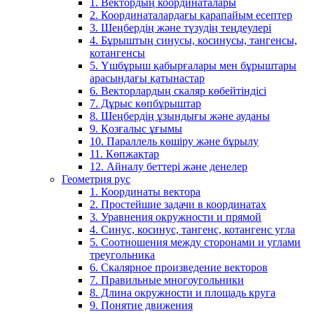
1. Вектордың координаталары
2. Координаталардағы қарапайым есептер
3. Шеңбердің және түзудің теңдеулері
4. Бұрыштың синусы, косинусы, тангенсы,
котангенсы
5. Үшбұрыш қабырғалары мен бұрыштары
арасындағы қатынастар
6. Векторлардың скаляр көбейтіндісі
7. Дұрыс көпбұрыштар
8. Шеңбердің ұзындығы және ауданы
9. Қозғалыс ұғымы
10. Параллель көшіру және бұрылу
11. Көпжақтар
12. Айналу беттері және денелер
Геометрия рус
1. Координаты вектора
2. Простейшие задачи в координатах
3. Уравнения окружности и прямой
4. Синус, косинус, тангенс, котангенс угла
5. Соотношения между сторонами и углами
треугольника
6. Скалярное произведение векторов
7. Правильные многоугольники
8. Длина окружности и площадь круга
9. Понятие движения