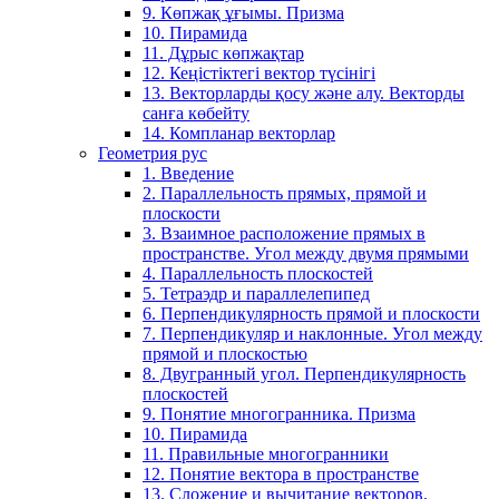
9. Көпжақ ұғымы. Призма
10. Пирамида
11. Дұрыс көпжақтар
12. Кеңістіктегі вектор түсінігі
13. Векторларды қосу және алу. Векторды
санға көбейту
14. Компланар векторлар
Геометрия рус
1. Введение
2. Параллельность прямых, прямой и
плоскости
3. Взаимное расположение прямых в
пространстве. Угол между двумя прямыми
4. Параллельность плоскостей
5. Тетраэдр и параллелепипед
6. Перпендикулярность прямой и плоскости
7. Перпендикуляр и наклонные. Угол между
прямой и плоскостью
8. Двугранный угол. Перпендикулярность
плоскостей
9. Понятие многогранника. Призма
10. Пирамида
11. Правильные многогранники
12. Понятие вектора в пространстве
13. Сложение и вычитание векторов.