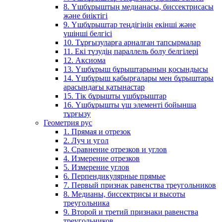
8. Үшбұрыштың медианасы, биссектрисасы
және биіктігі
9. Үшбұрыштар теңдігінің екінші және
үшінші белгісі
10. Тұрғызуларға арналған тапсырмалар
11. Екі түзудің параллель болу белгілері
12. Аксиома
13. Үшбұрыш бұрыштарының қосындысы
14. Үшбұрыш қабырғалары мен бұрыштары
арасындағы қатынастар
15. Тік бұрышты үшбұрыштар
16. Үшбұрышты үш элементі бойынша
тұрғызу
Геометрия рус
1. Прямая и отрезок
2. Луч и угол
3. Сравнение отрезков и углов
4. Измерение отрезков
5. Измерение углов
6. Перпендикулярные прямые
7. Первый признак равенства треугольников
8. Медианы, биссектрисы и высоты
треугольника
9. Второй и третий признаки равенства
треугольников