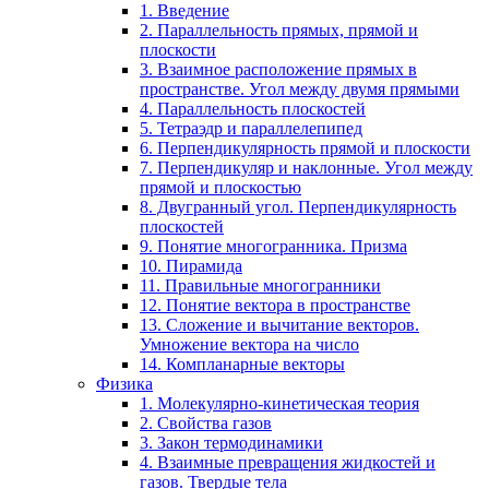
1. Введение
2. Параллельность прямых, прямой и
плоскости
3. Взаимное расположение прямых в
пространстве. Угол между двумя прямыми
4. Параллельность плоскостей
5. Тетраэдр и параллелепипед
6. Перпендикулярность прямой и плоскости
7. Перпендикуляр и наклонные. Угол между
прямой и плоскостью
8. Двугранный угол. Перпендикулярность
плоскостей
9. Понятие многогранника. Призма
10. Пирамида
11. Правильные многогранники
12. Понятие вектора в пространстве
13. Сложение и вычитание векторов.
Умножение вектора на число
14. Компланарные векторы
Физика
1. Молекулярно-кинетическая теория
2. Свойства газов
3. Закон термодинамики
4. Взаимные превращения жидкостей и
газов. Твердые тела