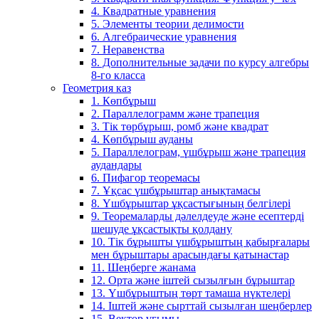
4. Квадратные уравнения
5. Элементы теории делимости
6. Алгебраические уравнения
7. Неравенства
8. Дополнительные задачи по курсу алгебры
8-го класса
Геометрия каз
1. Көпбұрыш
2. Параллелограмм және трапеция
3. Тік төрбұрыш, ромб және квадрат
4. Көпбұрыш ауданы
5. Параллелограм, үшбұрыш және трапеция
аудандары
6. Пифагор теоремасы
7. Ұқсас үшбұрыштар анықтамасы
8. Үшбұрыштар ұқсастығының белгілері
9. Теоремаларды дәлелдеуде және есептерді
шешуде ұқсастықты қолдану
10. Тік бұрышты үшбұрыштың қабырғалары
мен бұрыштары арасындағы қатынастар
11. Шеңберге жанама
12. Орта және іштей сызылғын бұрыштар
13. Үшбұрыштың төрт тамаша нүктелері
14. Іштей және сырттай сызылған шеңберлер
15. Вектор ұғымы