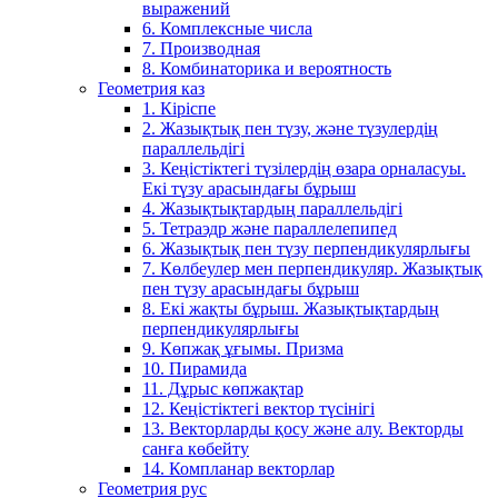
выражений
6. Комплексные числа
7. Производная
8. Комбинаторика и вероятность
Геометрия каз
1. Кіріспе
2. Жазықтық пен түзу, және түзулердің
параллельдігі
3. Кеңістіктегі түзілердің өзара орналасуы.
Екі түзу арасындағы бұрыш
4. Жазықтықтардың параллельдігі
5. Тетраэдр және параллелепипед
6. Жазықтық пен түзу перпендикулярлығы
7. Көлбеулер мен перпендикуляр. Жазықтық
пен түзу арасындағы бұрыш
8. Екі жақты бұрыш. Жазықтықтардың
перпендикулярлығы
9. Көпжақ ұғымы. Призма
10. Пирамида
11. Дұрыс көпжақтар
12. Кеңістіктегі вектор түсінігі
13. Векторларды қосу және алу. Векторды
санға көбейту
14. Компланар векторлар
Геометрия рус