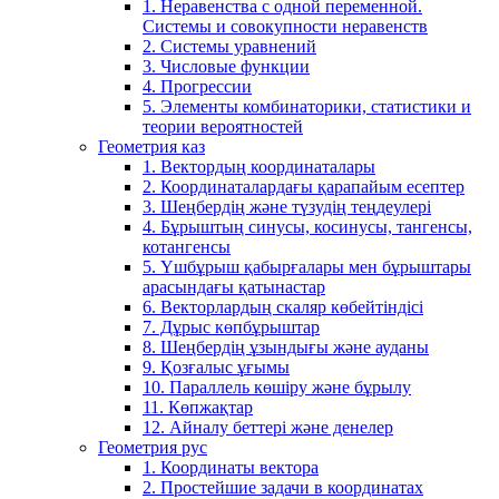
1. Неравенства с одной переменной.
Системы и совокупности неравенств
2. Системы уравнений
3. Числовые функции
4. Прогрессии
5. Элементы комбинаторики, статистики и
теории вероятностей
Геометрия каз
1. Вектордың координаталары
2. Координаталардағы қарапайым есептер
3. Шеңбердің және түзудің теңдеулері
4. Бұрыштың синусы, косинусы, тангенсы,
котангенсы
5. Үшбұрыш қабырғалары мен бұрыштары
арасындағы қатынастар
6. Векторлардың скаляр көбейтіндісі
7. Дұрыс көпбұрыштар
8. Шеңбердің ұзындығы және ауданы
9. Қозғалыс ұғымы
10. Параллель көшіру және бұрылу
11. Көпжақтар
12. Айналу беттері және денелер
Геометрия рус
1. Координаты вектора
2. Простейшие задачи в координатах