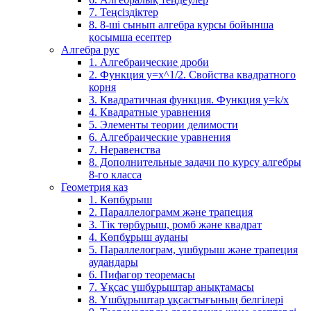
7. Теңсіздіктер
8. 8-ші сынып алгебра курсы бойынша
қосымша есептер
Алгебра рус
1. Алгебраические дроби
2. Функция y=x^1/2. Свойства квадратного
корня
3. Квадратичная функция. Функция у=k/x
4. Квадратные уравнения
5. Элементы теории делимости
6. Алгебраические уравнения
7. Неравенства
8. Дополнительные задачи по курсу алгебры
8-го класса
Геометрия каз
1. Көпбұрыш
2. Параллелограмм және трапеция
3. Тік төрбұрыш, ромб және квадрат
4. Көпбұрыш ауданы
5. Параллелограм, үшбұрыш және трапеция
аудандары
6. Пифагор теоремасы
7. Ұқсас үшбұрыштар анықтамасы
8. Үшбұрыштар ұқсастығының белгілері