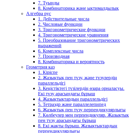
7. Туынды
8. Комбинаторика және ықтималдылық
Алгебра рус
1. Действительные числа
2. Числовые функции
3. Тригонометрические функции
4. Тригонометрические уравнения
5. Преобразование тригонометрических
выражений
6. Комплексные числа
7. Производная
8. Комбинаторика и вероятность
Геометрия каз
1. Кіріспе
2. Жазықтық пен түзу, және түзулердің
параллельдігі
3. Кеңістіктегі түзілердің өзара орналасуы.
Екі түзу арасындағы бұрыш
4. Жазықтықтардың параллельдігі
5. Тетраэдр және параллелепипед
6. Жазықтық пен түзу перпендикулярлығы
7. Көлбеулер мен перпендикуляр. Жазықтық
пен түзу арасындағы бұрыш
8. Екі жақты бұрыш. Жазықтықтардың
перпендикулярлығы