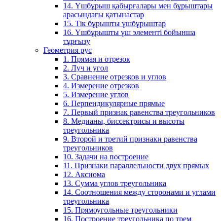
14. Үшбұрыш қабырғалары мен бұрыштары
арасындағы қатынастар
15. Тік бұрышты үшбұрыштар
16. Үшбұрышты үш элементі бойынша
тұрғызу
Геометрия рус
1. Прямая и отрезок
2. Луч и угол
3. Сравнение отрезков и углов
4. Измерение отрезков
5. Измерение углов
6. Перпендикулярные прямые
7. Первый признак равенства треугольников
8. Медианы, биссектрисы и высоты
треугольника
9. Второй и третий признаки равенства
треугольников
10. Задачи на построение
11. Признаки параллельности двух прямых
12. Аксиома
13. Сумма углов треугольника
14. Соотношения между сторонами и углами
треугольника
15. Прямоугольные треугольники
16. Построение треугольника по трем