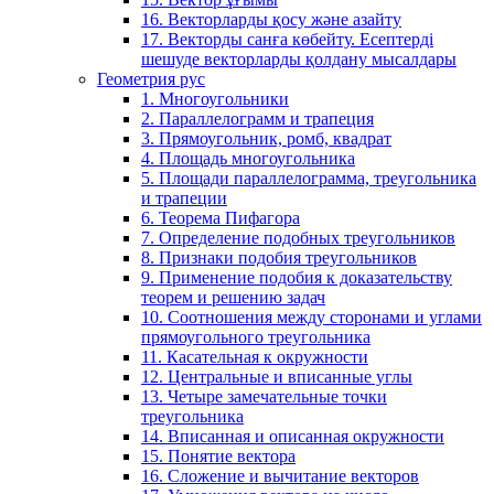
16. Векторларды қосу және азайту
17. Векторды санға көбейту. Есептерді
шешуде векторларды қолдану мысалдары
Геометрия рус
1. Многоугольники
2. Параллелограмм и трапеция
3. Прямоугольник, ромб, квадрат
4. Площадь многоугольника
5. Площади параллелограмма, треугольника
и трапеции
6. Теорема Пифагора
7. Определение подобных треугольников
8. Признаки подобия треугольников
9. Применение подобия к доказательству
теорем и решению задач
10. Соотношения между сторонами и углами
прямоугольного треугольника
11. Касательная к окружности
12. Центральные и вписанные углы
13. Четыре замечательные точки
треугольника
14. Вписанная и описанная окружности
15. Понятие вектора
16. Сложение и вычитание векторов