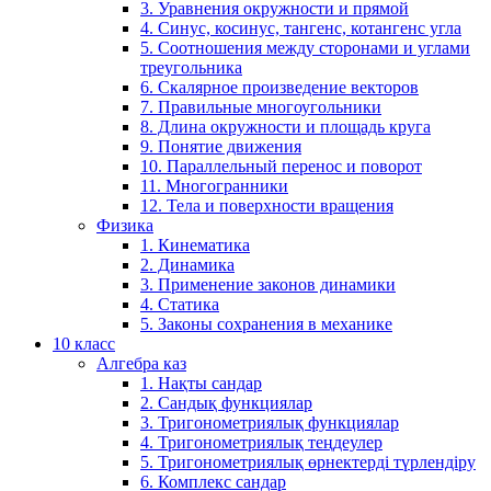
3. Уравнения окружности и прямой
4. Синус, косинус, тангенс, котангенс угла
5. Соотношения между сторонами и углами
треугольника
6. Скалярное произведение векторов
7. Правильные многоугольники
8. Длина окружности и площадь круга
9. Понятие движения
10. Параллельный перенос и поворот
11. Многогранники
12. Тела и поверхности вращения
Физика
1. Кинематика
2. Динамика
3. Применение законов динамики
4. Статика
5. Законы сохранения в механике
10 класс
Алгебра каз
1. Нақты сандар
2. Сандық функциялар
3. Тригонометриялық функциялар
4. Тригонометриялық теңдеулер
5. Тригонометриялық өрнектерді түрлендіру
6. Комплекс сандар