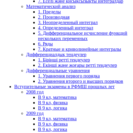
7. Еселі және қисықсызықты интегралдар
Математический анализ
1. Пределы
2. Производная
3. Неопределенный интеграл
4. Определенный интеграл
5. Дифференциальное исчисление функций
нескольких переменных
6. Ряды
7. Кратные и криволинейные интегралы
Дифференциалдық теңдеулер
1. Бірінші ретті теңдеулер
2. Екінші және жоғары ретті теңдеулер
Дифференциальные уравнения
1. Уравнения первого порядка
2. Уравнения второго и высших порядков
Вступительные экзамены в РФМШ прошлых лет
2008 год
В 9 кл, математика
В 9 кл, физика
В 9 кл, логика
2009 год
В 9 кл, математика
В 9 кл, физика
В 9 кл, логика