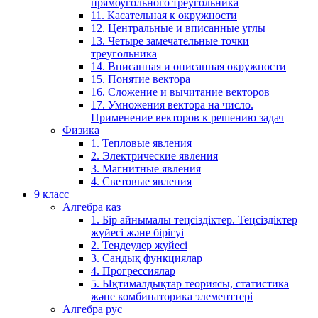
прямоугольного треугольника
11. Касательная к окружности
12. Центральные и вписанные углы
13. Четыре замечательные точки
треугольника
14. Вписанная и описанная окружности
15. Понятие вектора
16. Сложение и вычитание векторов
17. Умножения вектора на число.
Применение векторов к решению задач
Физика
1. Тепловые явления
2. Электрические явления
3. Магнитные явления
4. Световые явления
9 класс
Алгебра каз
1. Бір айнымалы теңсіздіктер. Теңсіздіктер
жүйесі және бірігуі
2. Теңдеулер жүйесі
3. Сандық функциялар
4. Прогрессиялар
5. Ықтималдықтар теориясы, статистика
және комбинаторика элементтері
Алгебра рус