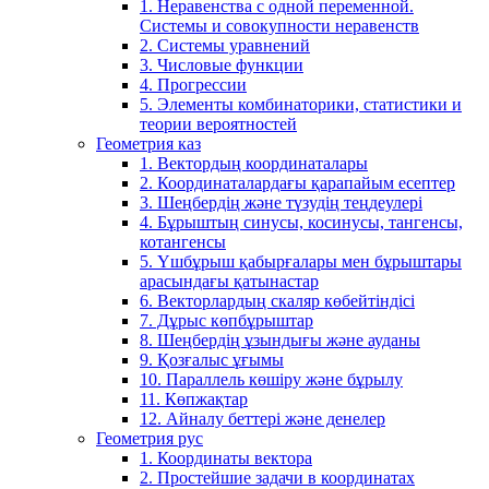
1. Неравенства с одной переменной.
Системы и совокупности неравенств
2. Системы уравнений
3. Числовые функции
4. Прогрессии
5. Элементы комбинаторики, статистики и
теории вероятностей
Геометрия каз
1. Вектордың координаталары
2. Координаталардағы қарапайым есептер
3. Шеңбердің және түзудің теңдеулері
4. Бұрыштың синусы, косинусы, тангенсы,
котангенсы
5. Үшбұрыш қабырғалары мен бұрыштары
арасындағы қатынастар
6. Векторлардың скаляр көбейтіндісі
7. Дұрыс көпбұрыштар
8. Шеңбердің ұзындығы және ауданы
9. Қозғалыс ұғымы
10. Параллель көшіру және бұрылу
11. Көпжақтар
12. Айналу беттері және денелер
Геометрия рус
1. Координаты вектора
2. Простейшие задачи в координатах