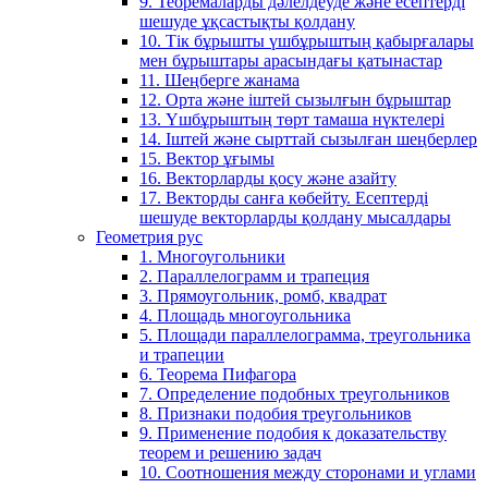
9. Теоремаларды дәлелдеуде және есептерді
шешуде ұқсастықты қолдану
10. Тік бұрышты үшбұрыштың қабырғалары
мен бұрыштары арасындағы қатынастар
11. Шеңберге жанама
12. Орта және іштей сызылғын бұрыштар
13. Үшбұрыштың төрт тамаша нүктелері
14. Іштей және сырттай сызылған шеңберлер
15. Вектор ұғымы
16. Векторларды қосу және азайту
17. Векторды санға көбейту. Есептерді
шешуде векторларды қолдану мысалдары
Геометрия рус
1. Многоугольники
2. Параллелограмм и трапеция
3. Прямоугольник, ромб, квадрат
4. Площадь многоугольника
5. Площади параллелограмма, треугольника
и трапеции
6. Теорема Пифагора
7. Определение подобных треугольников
8. Признаки подобия треугольников
9. Применение подобия к доказательству
теорем и решению задач
10. Соотношения между сторонами и углами