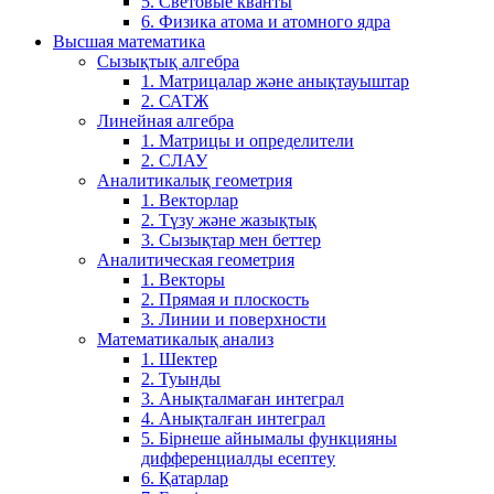
5. Световые кванты
6. Физика атома и атомного ядра
Высшая математика
Сызықтық алгебра
1. Матрицалар және анықтауыштар
2. САТЖ
Линейная алгебра
1. Матрицы и определители
2. СЛАУ
Аналитикалық геометрия
1. Векторлар
2. Түзу және жазықтық
3. Сызықтар мен беттер
Аналитическая геометрия
1. Векторы
2. Прямая и плоскость
3. Линии и поверхности
Математикалық анализ
1. Шектер
2. Туынды
3. Анықталмаған интеграл
4. Анықталған интеграл
5. Бірнеше айнымалы функцияны
дифференциалды есептеу
6. Қатарлар