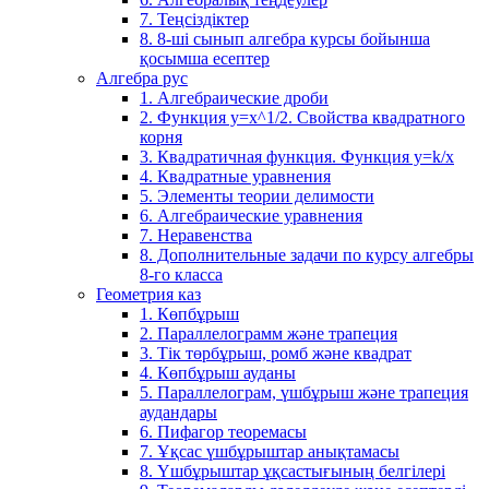
7. Теңсіздіктер
8. 8-ші сынып алгебра курсы бойынша
қосымша есептер
Алгебра рус
1. Алгебраические дроби
2. Функция y=x^1/2. Свойства квадратного
корня
3. Квадратичная функция. Функция у=k/x
4. Квадратные уравнения
5. Элементы теории делимости
6. Алгебраические уравнения
7. Неравенства
8. Дополнительные задачи по курсу алгебры
8-го класса
Геометрия каз
1. Көпбұрыш
2. Параллелограмм және трапеция
3. Тік төрбұрыш, ромб және квадрат
4. Көпбұрыш ауданы
5. Параллелограм, үшбұрыш және трапеция
аудандары
6. Пифагор теоремасы
7. Ұқсас үшбұрыштар анықтамасы
8. Үшбұрыштар ұқсастығының белгілері