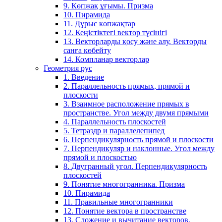
9. Көпжақ ұғымы. Призма
10. Пирамида
11. Дұрыс көпжақтар
12. Кеңістіктегі вектор түсінігі
13. Векторларды қосу және алу. Векторды
санға көбейту
14. Компланар векторлар
Геометрия рус
1. Введение
2. Параллельность прямых, прямой и
плоскости
3. Взаимное расположение прямых в
пространстве. Угол между двумя прямыми
4. Параллельность плоскостей
5. Тетраэдр и параллелепипед
6. Перпендикулярность прямой и плоскости
7. Перпендикуляр и наклонные. Угол между
прямой и плоскостью
8. Двугранный угол. Перпендикулярность
плоскостей
9. Понятие многогранника. Призма
10. Пирамида
11. Правильные многогранники
12. Понятие вектора в пространстве
13. Сложение и вычитание векторов.