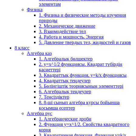
элементам
Физика
1. Физика и физические методы изучения
природы
2. Механическое движение
3. Взаимодействие тел
4. Работа и мощность. Энергия
5. Давление твердых тел, жидкостей и газов
8 класс
Алгебра каз
1. Алгебралық бөлшектер
2. у=х^1/2 функциясы. Квадрат түбірдің
қасиеттері
3. Квадраттық функция. у=k/x функциясы
4. Квадраттық теңдеулер
5. Бөлінгіштік теориясының элементтері
6. Алгебралық теңдеулер
7. Теңсіздіктер
8. 8-ші сынып алгебра курсы бойынша
қосымша есептер
Алгебра рус
1. Алгебраические дроби
2. Функция y=x^1/2. Свойства квадратного
корня
3. Квадратичная функция. Функция у=k/x