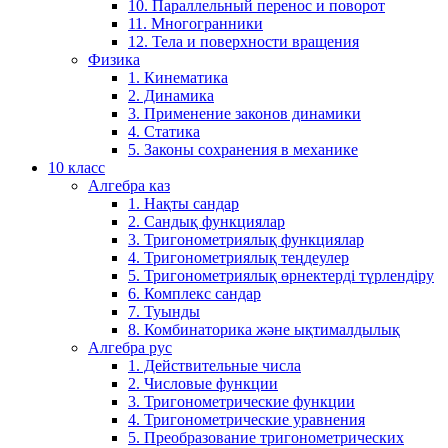
10. Параллельный перенос и поворот
11. Многогранники
12. Тела и поверхности вращения
Физика
1. Кинематика
2. Динамика
3. Применение законов динамики
4. Статика
5. Законы сохранения в механике
10 класс
Алгебра каз
1. Нақты сандар
2. Сандық функциялар
3. Тригонометриялық функциялар
4. Тригонометриялық теңдеулер
5. Тригонометриялық өрнектерді түрлендіру
6. Комплекс сандар
7. Туынды
8. Комбинаторика және ықтималдылық
Алгебра рус
1. Действительные числа
2. Числовые функции
3. Тригонометрические функции
4. Тригонометрические уравнения
5. Преобразование тригонометрических