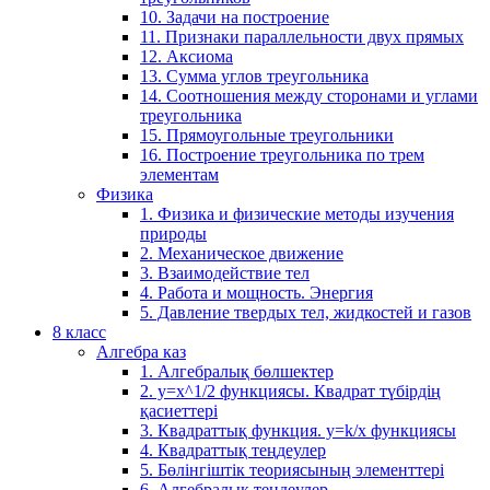
10. Задачи на построение
11. Признаки параллельности двух прямых
12. Аксиома
13. Сумма углов треугольника
14. Соотношения между сторонами и углами
треугольника
15. Прямоугольные треугольники
16. Построение треугольника по трем
элементам
Физика
1. Физика и физические методы изучения
природы
2. Механическое движение
3. Взаимодействие тел
4. Работа и мощность. Энергия
5. Давление твердых тел, жидкостей и газов
8 класс
Алгебра каз
1. Алгебралық бөлшектер
2. у=х^1/2 функциясы. Квадрат түбірдің
қасиеттері
3. Квадраттық функция. у=k/x функциясы
4. Квадраттық теңдеулер
5. Бөлінгіштік теориясының элементтері
6. Алгебралық теңдеулер