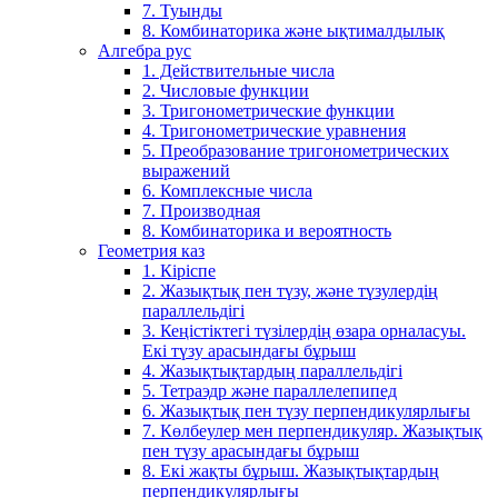
7. Туынды
8. Комбинаторика және ықтималдылық
Алгебра рус
1. Действительные числа
2. Числовые функции
3. Тригонометрические функции
4. Тригонометрические уравнения
5. Преобразование тригонометрических
выражений
6. Комплексные числа
7. Производная
8. Комбинаторика и вероятность
Геометрия каз
1. Кіріспе
2. Жазықтық пен түзу, және түзулердің
параллельдігі
3. Кеңістіктегі түзілердің өзара орналасуы.
Екі түзу арасындағы бұрыш
4. Жазықтықтардың параллельдігі
5. Тетраэдр және параллелепипед
6. Жазықтық пен түзу перпендикулярлығы
7. Көлбеулер мен перпендикуляр. Жазықтық
пен түзу арасындағы бұрыш
8. Екі жақты бұрыш. Жазықтықтардың
перпендикулярлығы