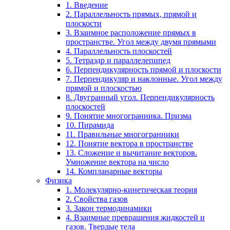
1. Введение
2. Параллельность прямых, прямой и
плоскости
3. Взаимное расположение прямых в
пространстве. Угол между двумя прямыми
4. Параллельность плоскостей
5. Тетраэдр и параллелепипед
6. Перпендикулярность прямой и плоскости
7. Перпендикуляр и наклонные. Угол между
прямой и плоскостью
8. Двугранный угол. Перпендикулярность
плоскостей
9. Понятие многогранника. Призма
10. Пирамида
11. Правильные многогранники
12. Понятие вектора в пространстве
13. Сложение и вычитание векторов.
Умножение вектора на число
14. Компланарные векторы
Физика
1. Молекулярно-кинетическая теория
2. Свойства газов
3. Закон термодинамики
4. Взаимные превращения жидкостей и
газов. Твердые тела