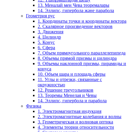
13. Меналай мен Чева теоремалары
14. Эллипс, гипербола және парабола
Геометрия рус
1. Координаты точки и координаты вектора
2. Скалярное произведение векторов
3. Движения
4. Цилиндр
5. Конус
6. Сфера
7. Объем прямоугольного параллелепипеда
8. Объемы прямой призмы и цилиндра
9. Объемы наклонной призмы, пирамиды и
конуса
10. Объем шара и площадь сферы
11. Углы и отрезки, связанные с
окружностью
12. Решение треугольников
13. Теоремы Менелая и Чевы
14. Эллипс, гипербола и парабола
Физика
1. Электромагнитная индукция
2. Электромагнитные колебания и волны
3. Геометрическая и волновая оптика
4. Элементы теории относительности