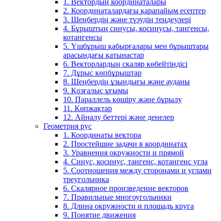
1. Вектордың координаталары
2. Координаталардағы қарапайым есептер
3. Шеңбердің және түзудің теңдеулері
4. Бұрыштың синусы, косинусы, тангенсы,
котангенсы
5. Үшбұрыш қабырғалары мен бұрыштары
арасындағы қатынастар
6. Векторлардың скаляр көбейтіндісі
7. Дұрыс көпбұрыштар
8. Шеңбердің ұзындығы және ауданы
9. Қозғалыс ұғымы
10. Параллель көшіру және бұрылу
11. Көпжақтар
12. Айналу беттері және денелер
Геометрия рус
1. Координаты вектора
2. Простейшие задачи в координатах
3. Уравнения окружности и прямой
4. Синус, косинус, тангенс, котангенс угла
5. Соотношения между сторонами и углами
треугольника
6. Скалярное произведение векторов
7. Правильные многоугольники
8. Длина окружности и площадь круга
9. Понятие движения