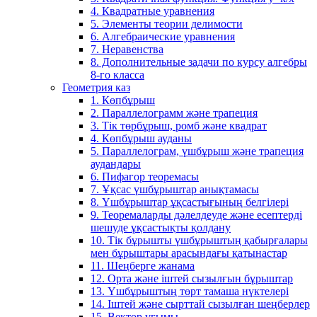
4. Квадратные уравнения
5. Элементы теории делимости
6. Алгебраические уравнения
7. Неравенства
8. Дополнительные задачи по курсу алгебры
8-го класса
Геометрия каз
1. Көпбұрыш
2. Параллелограмм және трапеция
3. Тік төрбұрыш, ромб және квадрат
4. Көпбұрыш ауданы
5. Параллелограм, үшбұрыш және трапеция
аудандары
6. Пифагор теоремасы
7. Ұқсас үшбұрыштар анықтамасы
8. Үшбұрыштар ұқсастығының белгілері
9. Теоремаларды дәлелдеуде және есептерді
шешуде ұқсастықты қолдану
10. Тік бұрышты үшбұрыштың қабырғалары
мен бұрыштары арасындағы қатынастар
11. Шеңберге жанама
12. Орта және іштей сызылғын бұрыштар
13. Үшбұрыштың төрт тамаша нүктелері
14. Іштей және сырттай сызылған шеңберлер
15. Вектор ұғымы