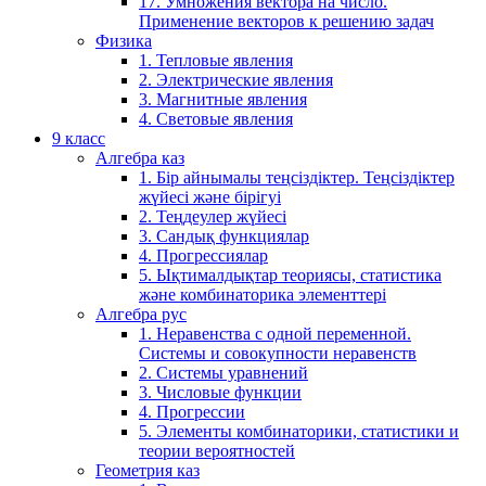
17. Умножения вектора на число.
Применение векторов к решению задач
Физика
1. Тепловые явления
2. Электрические явления
3. Магнитные явления
4. Световые явления
9 класс
Алгебра каз
1. Бір айнымалы теңсіздіктер. Теңсіздіктер
жүйесі және бірігуі
2. Теңдеулер жүйесі
3. Сандық функциялар
4. Прогрессиялар
5. Ықтималдықтар теориясы, статистика
және комбинаторика элементтері
Алгебра рус
1. Неравенства с одной переменной.
Системы и совокупности неравенств
2. Системы уравнений
3. Числовые функции
4. Прогрессии
5. Элементы комбинаторики, статистики и
теории вероятностей
Геометрия каз