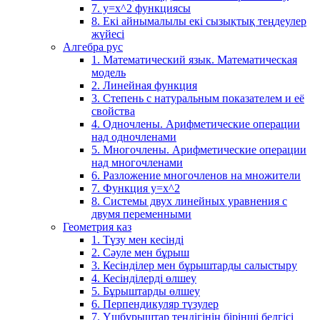
7. у=х^2 функциясы
8. Екі айнымалылы екі сызықтық теңдеулер
жүйесі
Алгебра рус
1. Математический язык. Математическая
модель
2. Линейная функция
3. Степень с натуральным показателем и её
свойства
4. Одночлены. Арифметические операции
над одночленами
5. Многочлены. Арифметические операции
над многочленами
6. Разложение многочленов на множители
7. Функция y=x^2
8. Системы двух линейных уравнения с
двумя переменными
Геометрия каз
1. Түзу мен кесінді
2. Сәуле мен бұрыш
3. Кесінділер мен бұрыштарды салыстыру
4. Кесінділерді өлшеу
5. Бұрыштарды өлшеу
6. Перпендикуляр түзулер
7. Үшбұрыштар теңдігінің бірінші белгісі