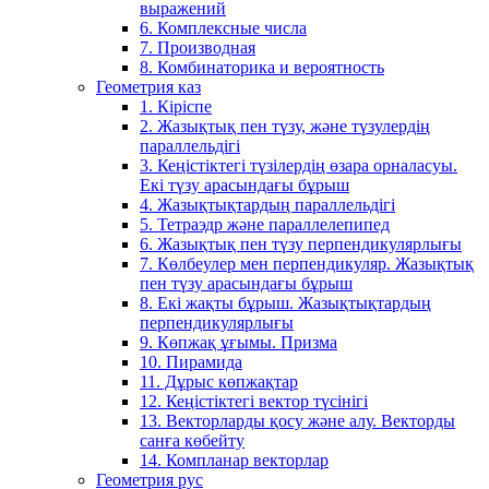
выражений
6. Комплексные числа
7. Производная
8. Комбинаторика и вероятность
Геометрия каз
1. Кіріспе
2. Жазықтық пен түзу, және түзулердің
параллельдігі
3. Кеңістіктегі түзілердің өзара орналасуы.
Екі түзу арасындағы бұрыш
4. Жазықтықтардың параллельдігі
5. Тетраэдр және параллелепипед
6. Жазықтық пен түзу перпендикулярлығы
7. Көлбеулер мен перпендикуляр. Жазықтық
пен түзу арасындағы бұрыш
8. Екі жақты бұрыш. Жазықтықтардың
перпендикулярлығы
9. Көпжақ ұғымы. Призма
10. Пирамида
11. Дұрыс көпжақтар
12. Кеңістіктегі вектор түсінігі
13. Векторларды қосу және алу. Векторды
санға көбейту
14. Компланар векторлар
Геометрия рус