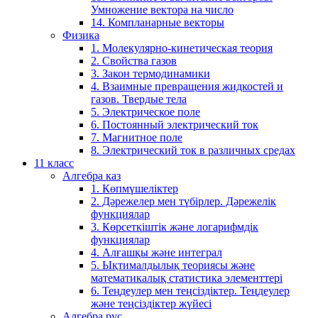
Умножение вектора на число
14. Компланарные векторы
Физика
1. Молекулярно-кинетическая теория
2. Свойства газов
3. Закон термодинамики
4. Взаимные превращения жидкостей и
газов. Твердые тела
5. Электрическое поле
6. Постоянный электрический ток
7. Магнитное поле
8. Электрический ток в различных средах
11 класс
Алгебра каз
1. Көпмүшеліктер
2. Дәрежелер мен түбірлер. Дәрежелік
функциялар
3. Көрсеткіштік және логарифмдік
функциялар
4. Алғашқы және интеграл
5. Ықтималдылық теориясы және
математикалық статистика элементтері
6. Теңдеулер мен теңсіздіктер. Теңдеулер
және теңсіздіктер жүйесі
Алгебра рус