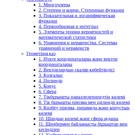
1. Многочлены
2. Степени и корни. Степенные функции
3. Показательная и логарифмическая
функции
4. Первообразная и интеграл
5. Элементы теории вероятностей и
математической статистики
6. Уравнения и неравенства. Системы
уравнений и неравенств
Геометрия каз
1. Нүкте координаталары және вектор
координаталары
2. Векторлардың скаляр көбейтіндісі
3. Қозғалыс
4. Цилиндр
5. Конус
6. Сфера
7. Тікбұрышты параллелепипедтің көлемі
8. Тік бұрышты призма мен цилиндр көлемі
9. Көлбеу призма, пирамида және конустың
көлемі
10. Шардың көлемі және сфера ауданы
11. Шеңбермен байланысты бұрыштар мен
кесінділер
12. Үшбұрыштарды шешу