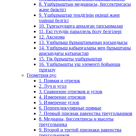
8. Үшбұрыштың медианасы, биссектрисасы
және биіктігі
9. Үшбұрыштар теңдігінің екінші және
үшінші белгісі
10. Тұрғызуларға арналған тапсырмалар
11. Екі түзудің параллель болу белгілері
12. Аксиома
13. Үшбұрыш бұрыштарының қосындысы
14. Үшбұрыш қабырғалары мен бұрыштары
арасындағы қатынастар
15. Тік бұрышты үшбұрыштар
16. Үшбұрышты үш элементі бойынша
тұрғызу
Геометрия рус
1. Прямая и отрезок
2. Луч и угол
3. Сравнение отрезков и углов
4. Измерение отрезков
5. Измерение углов
6. Перпендикулярные прямые
7. Первый признак равенства треугольников
8. Медианы, биссектрисы и высоты
треугольника
9. Второй и третий признаки равенства
треугольников