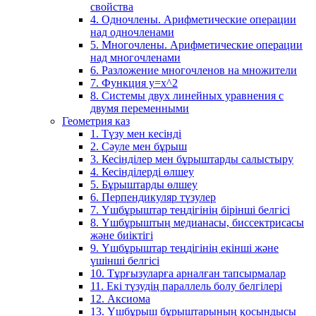
свойства
4. Одночлены. Арифметические операции
над одночленами
5. Многочлены. Арифметические операции
над многочленами
6. Разложение многочленов на множители
7. Функция y=x^2
8. Системы двух линейных уравнения с
двумя переменными
Геометрия каз
1. Түзу мен кесінді
2. Сәуле мен бұрыш
3. Кесінділер мен бұрыштарды салыстыру
4. Кесінділерді өлшеу
5. Бұрыштарды өлшеу
6. Перпендикуляр түзулер
7. Үшбұрыштар теңдігінің бірінші белгісі
8. Үшбұрыштың медианасы, биссектрисасы
және биіктігі
9. Үшбұрыштар теңдігінің екінші және
үшінші белгісі
10. Тұрғызуларға арналған тапсырмалар
11. Екі түзудің параллель болу белгілері
12. Аксиома
13. Үшбұрыш бұрыштарының қосындысы