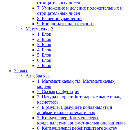
отрицательных чисел
7. Умножение и деление положительных и
отрицательных чисел
8. Решение уравнений
9. Координаты на плоскости
Математика 2
1. Блок
2. Блок
3. Блок
4. Блок
5. Блок
6. Блок
7. Блок
7 класс
Алгебра каз
1. Математикалық тіл. Математикалық
модель
2. Сызықты функция
3. Натурал көрсеткішті дәреже және оның
қасиеттері
4. Бірмүше. Бірмүшеге қолданылатын
арифметикалық операциялар
5. Көпмүшелер. Көпмүшелерге
қолданылатын арифметикалық операциялар
6. Көпмүшелерді көбейткіштерге жіктеу