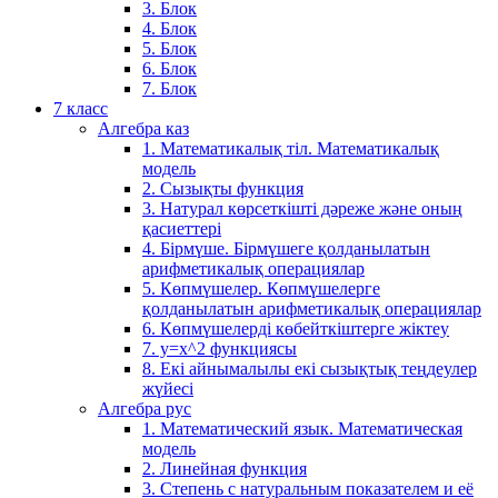
3. Блок
4. Блок
5. Блок
6. Блок
7. Блок
7 класс
Алгебра каз
1. Математикалық тіл. Математикалық
модель
2. Сызықты функция
3. Натурал көрсеткішті дәреже және оның
қасиеттері
4. Бірмүше. Бірмүшеге қолданылатын
арифметикалық операциялар
5. Көпмүшелер. Көпмүшелерге
қолданылатын арифметикалық операциялар
6. Көпмүшелерді көбейткіштерге жіктеу
7. у=х^2 функциясы
8. Екі айнымалылы екі сызықтық теңдеулер
жүйесі
Алгебра рус
1. Математический язык. Математическая
модель
2. Линейная функция
3. Степень с натуральным показателем и её