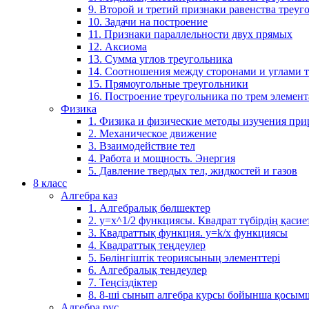
9. Второй и третий признаки равенства треуг
10. Задачи на построение
11. Признаки параллельности двух прямых
12. Аксиома
13. Сумма углов треугольника
14. Соотношения между сторонами и углами 
15. Прямоугольные треугольники
16. Построение треугольника по трем элемен
Физика
1. Физика и физические методы изучения пр
2. Механическое движение
3. Взаимодействие тел
4. Работа и мощность. Энергия
5. Давление твердых тел, жидкостей и газов
8 класс
Алгебра каз
1. Алгебралық бөлшектер
2. у=х^1/2 функциясы. Квадрат түбірдің қасие
3. Квадраттық функция. у=k/x функциясы
4. Квадраттық теңдеулер
5. Бөлінгіштік теориясының элементтері
6. Алгебралық теңдеулер
7. Теңсіздіктер
8. 8-ші сынып алгебра курсы бойынша қосым
Алгебра рус