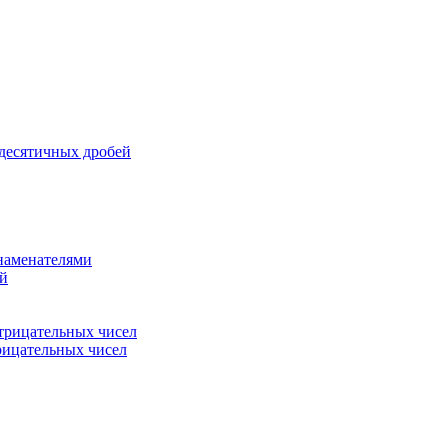
 десятичных дробей
знаменателями
ей
трицательных чисел
рицательных чисел