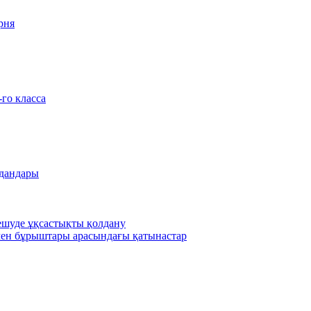
рня
-го класса
удандары
шешуде ұқсастықты қолдану
ен бұрыштары арасындағы қатынастар