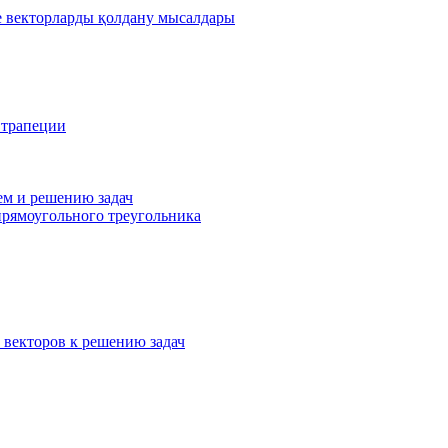
де векторларды қолдану мысалдары
 трапеции
ем и решению задач
прямоугольного треугольника
 векторов к решению задач