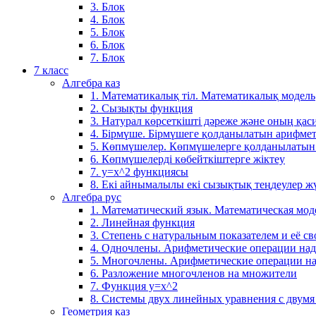
3. Блок
4. Блок
5. Блок
6. Блок
7. Блок
7 класс
Алгебра каз
1. Математикалық тіл. Математикалық модель
2. Сызықты функция
3. Натурал көрсеткішті дәреже және оның қаси
4. Бірмүше. Бірмүшеге қолданылатын арифме
5. Көпмүшелер. Көпмүшелерге қолданылатын
6. Көпмүшелерді көбейткіштерге жіктеу
7. у=х^2 функциясы
8. Екі айнымалылы екі сызықтық теңдеулер ж
Алгебра рус
1. Математический язык. Математическая мод
2. Линейная функция
3. Степень с натуральным показателем и её св
4. Одночлены. Арифметические операции на
5. Многочлены. Арифметические операции н
6. Разложение многочленов на множители
7. Функция y=x^2
8. Системы двух линейных уравнения с двум
Геометрия каз