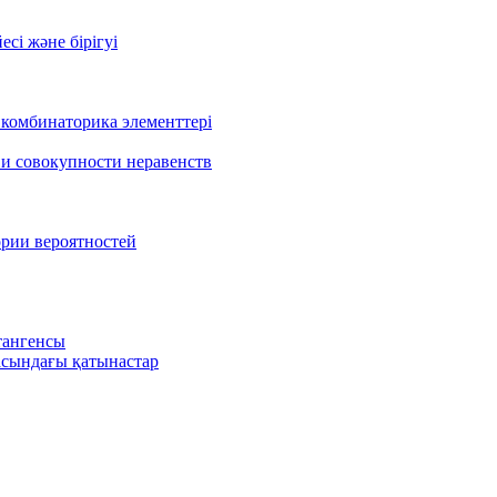
есі және бірігуі
 комбинаторика элементтері
 и совокупности неравенств
ории вероятностей
тангенсы
сындағы қатынастар