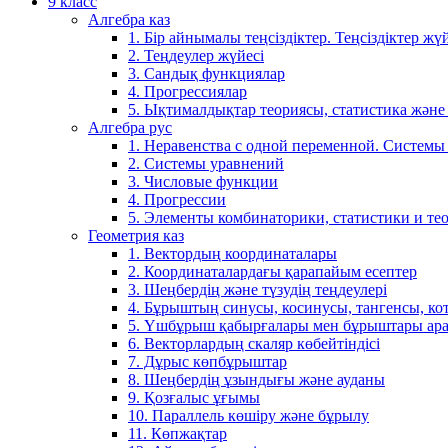
9 класс
Алгебра каз
1. Бір айнымалы теңсіздіктер. Теңсіздіктер жүй
2. Теңдеулер жүйесі
3. Сандық функциялар
4. Прогрессиялар
5. Ықтималдықтар теориясы, статистика және
Алгебра рус
1. Неравенства с одной переменной. Системы
2. Системы уравнений
3. Числовые функции
4. Прогрессии
5. Элементы комбинаторики, статистики и те
Геометрия каз
1. Вектордың координаталары
2. Координаталардағы қарапайым есептер
3. Шеңбердің және түзудің теңдеулері
4. Бұрыштың синусы, косинусы, тангенсы, ко
5. Үшбұрыш қабырғалары мен бұрыштары ара
6. Векторлардың скаляр көбейтіндісі
7. Дұрыс көпбұрыштар
8. Шеңбердің ұзындығы және ауданы
9. Қозғалыс ұғымы
10. Параллель көшіру және бұрылу
11. Көпжақтар