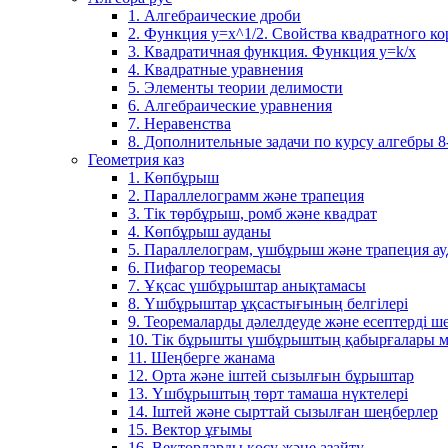
1. Алгебраические дроби
2. Функция y=x^1/2. Свойства квадратного ко
3. Квадратичная функция. Функция у=k/x
4. Квадратные уравнения
5. Элементы теории делимости
6. Алгебраические уравнения
7. Неравенства
8. Дополнительные задачи по курсу алгебры 8
Геометрия каз
1. Көпбұрыш
2. Параллелограмм және трапеция
3. Тік төрбұрыш, ромб және квадрат
4. Көпбұрыш ауданы
5. Параллелограм, үшбұрыш және трапеция а
6. Пифагор теоремасы
7. Ұқсас үшбұрыштар анықтамасы
8. Үшбұрыштар ұқсастығының белгілері
9. Теоремаларды дәлелдеуде және есептерді 
10. Тік бұрышты үшбұрыштың қабырғалары м
11. Шеңберге жанама
12. Орта және іштей сызылғын бұрыштар
13. Үшбұрыштың төрт тамаша нүктелері
14. Іштей және сырттай сызылған шеңберлер
15. Вектор ұғымы
16. Векторларды қосу және азайту