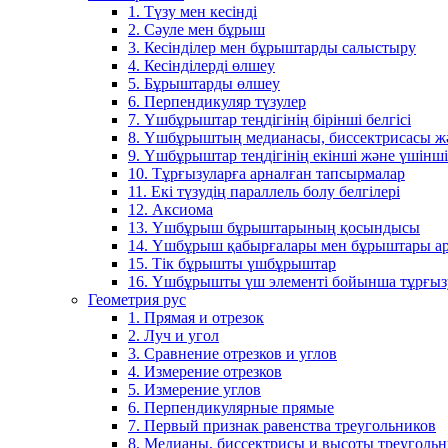
1. Түзу мен кесінді
2. Сәуле мен бұрыш
3. Кесінділер мен бұрыштарды салыстыру
4. Кесінділерді өлшеу
5. Бұрыштарды өлшеу
6. Перпендикуляр түзулер
7. Үшбұрыштар теңдігінің бірінші белгісі
8. Үшбұрыштың медианасы, биссектрисасы жән
9. Үшбұрыштар теңдігінің екінші және үшінші 
10. Тұрғызуларға арналған тапсырмалар
11. Екі түзудің параллель болу белгілері
12. Аксиома
13. Үшбұрыш бұрыштарының қосындысы
14. Үшбұрыш қабырғалары мен бұрыштары ар
15. Тік бұрышты үшбұрыштар
16. Үшбұрышты үш элементі бойынша тұрғыз
Геометрия рус
1. Прямая и отрезок
2. Луч и угол
3. Сравнение отрезков и углов
4. Измерение отрезков
5. Измерение углов
6. Перпендикулярные прямые
7. Первый признак равенства треугольников
8. Медианы, биссектрисы и высоты треуголь