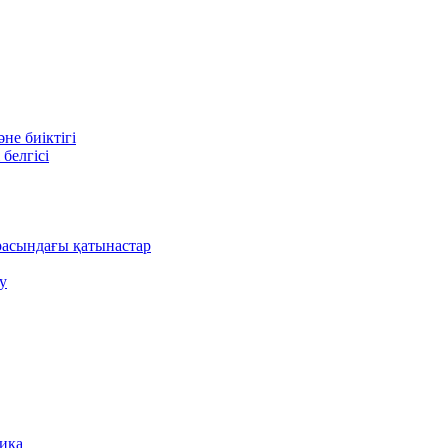
е биіктігі
белгісі
асындағы қатынастар
у
ника