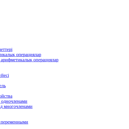
еттері
тикалық операциялар
 арифметикалық операциялар
үйесі
ель
ойства
д одночленами
ад многочленами
я переменными