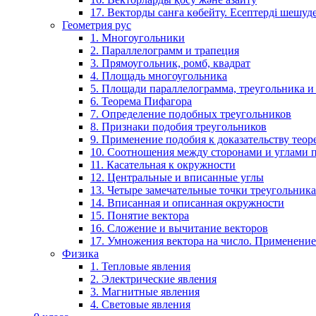
17. Векторды санға көбейту. Есептерді шешу
Геометрия рус
1. Многоугольники
2. Параллелограмм и трапеция
3. Прямоугольник, ромб, квадрат
4. Площадь многоугольника
5. Площади параллелограмма, треугольника и
6. Теорема Пифагора
7. Определение подобных треугольников
8. Признаки подобия треугольников
9. Применение подобия к доказательству теор
10. Соотношения между сторонами и углами 
11. Касательная к окружности
12. Центральные и вписанные углы
13. Четыре замечательные точки треугольника
14. Вписанная и описанная окружности
15. Понятие вектора
16. Сложение и вычитание векторов
17. Умножения вектора на число. Применение
Физика
1. Тепловые явления
2. Электрические явления
3. Магнитные явления
4. Световые явления