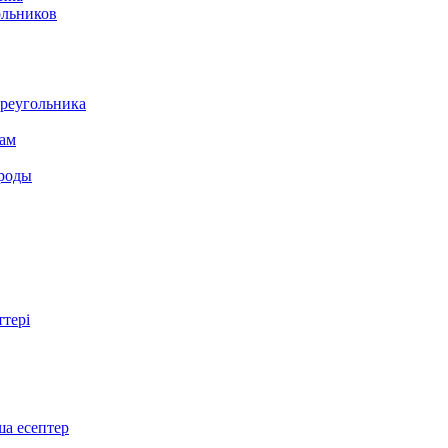
ольников
треугольника
там
ироды
ттері
ша есептер