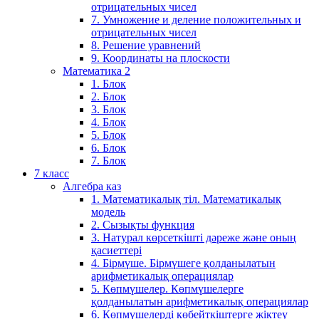
отрицательных чисел
7. Умножение и деление положительных и
отрицательных чисел
8. Решение уравнений
9. Координаты на плоскости
Математика 2
1. Блок
2. Блок
3. Блок
4. Блок
5. Блок
6. Блок
7. Блок
7 класс
Алгебра каз
1. Математикалық тіл. Математикалық
модель
2. Сызықты функция
3. Натурал көрсеткішті дәреже және оның
қасиеттері
4. Бірмүше. Бірмүшеге қолданылатын
арифметикалық операциялар
5. Көпмүшелер. Көпмүшелерге
қолданылатын арифметикалық операциялар
6. Көпмүшелерді көбейткіштерге жіктеу