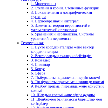
1. Многочлены
2. Степени и корни. Степенные функции
3. Показательная и логарифмическая
функции
4. Первообразная и интеграл
5. Элементы теории вероятностей и
математической статистики
6. Уравнения и неравенства. Системы
уравнений и неравенств
Геометрия каз
1. Нүкте координаталары және вектор
координаталары
2. Векторлардың скаляр көбейтіндісі
3. Қозғалыс
4. Цилиндр
5. Конус
6. Сфера
7. Тікбұрышты параллелепипедтің көлемі
8. Тік бұрышты призма мен цилиндр көлемі
9. Көлбеу призма, пирамида және конустың
көлемі
10. Шардың көлемі және сфера ауданы
11. Шеңбермен байланысты бұрыштар мен
кесінділер
12. Үшбұрыштарды шешу