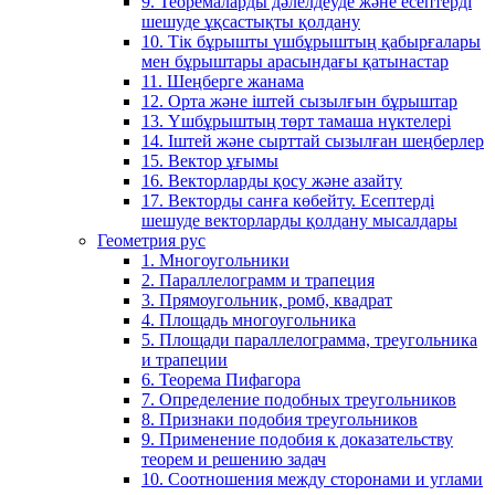
9. Теоремаларды дәлелдеуде және есептерді
шешуде ұқсастықты қолдану
10. Тік бұрышты үшбұрыштың қабырғалары
мен бұрыштары арасындағы қатынастар
11. Шеңберге жанама
12. Орта және іштей сызылғын бұрыштар
13. Үшбұрыштың төрт тамаша нүктелері
14. Іштей және сырттай сызылған шеңберлер
15. Вектор ұғымы
16. Векторларды қосу және азайту
17. Векторды санға көбейту. Есептерді
шешуде векторларды қолдану мысалдары
Геометрия рус
1. Многоугольники
2. Параллелограмм и трапеция
3. Прямоугольник, ромб, квадрат
4. Площадь многоугольника
5. Площади параллелограмма, треугольника
и трапеции
6. Теорема Пифагора
7. Определение подобных треугольников
8. Признаки подобия треугольников
9. Применение подобия к доказательству
теорем и решению задач
10. Соотношения между сторонами и углами