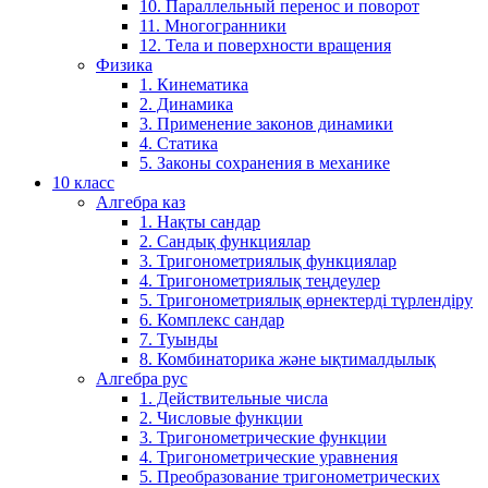
10. Параллельный перенос и поворот
11. Многогранники
12. Тела и поверхности вращения
Физика
1. Кинематика
2. Динамика
3. Применение законов динамики
4. Статика
5. Законы сохранения в механике
10 класс
Алгебра каз
1. Нақты сандар
2. Сандық функциялар
3. Тригонометриялық функциялар
4. Тригонометриялық теңдеулер
5. Тригонометриялық өрнектерді түрлендіру
6. Комплекс сандар
7. Туынды
8. Комбинаторика және ықтималдылық
Алгебра рус
1. Действительные числа
2. Числовые функции
3. Тригонометрические функции
4. Тригонометрические уравнения
5. Преобразование тригонометрических