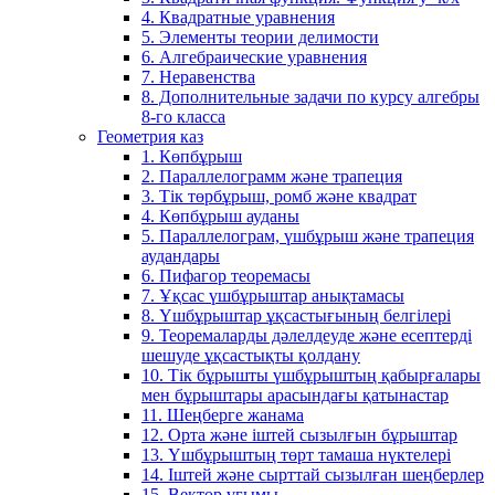
4. Квадратные уравнения
5. Элементы теории делимости
6. Алгебраические уравнения
7. Неравенства
8. Дополнительные задачи по курсу алгебры
8-го класса
Геометрия каз
1. Көпбұрыш
2. Параллелограмм және трапеция
3. Тік төрбұрыш, ромб және квадрат
4. Көпбұрыш ауданы
5. Параллелограм, үшбұрыш және трапеция
аудандары
6. Пифагор теоремасы
7. Ұқсас үшбұрыштар анықтамасы
8. Үшбұрыштар ұқсастығының белгілері
9. Теоремаларды дәлелдеуде және есептерді
шешуде ұқсастықты қолдану
10. Тік бұрышты үшбұрыштың қабырғалары
мен бұрыштары арасындағы қатынастар
11. Шеңберге жанама
12. Орта және іштей сызылғын бұрыштар
13. Үшбұрыштың төрт тамаша нүктелері
14. Іштей және сырттай сызылған шеңберлер
15. Вектор ұғымы