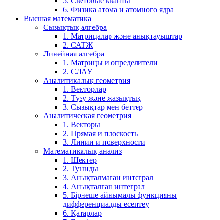
5. Световые кванты
6. Физика атома и атомного ядра
Высшая математика
Сызықтық алгебра
1. Матрицалар және анықтауыштар
2. САТЖ
Линейная алгебра
1. Матрицы и определители
2. СЛАУ
Аналитикалық геометрия
1. Векторлар
2. Түзу және жазықтық
3. Сызықтар мен беттер
Аналитическая геометрия
1. Векторы
2. Прямая и плоскость
3. Линии и поверхности
Математикалық анализ
1. Шектер
2. Туынды
3. Анықталмаған интеграл
4. Анықталған интеграл
5. Бірнеше айнымалы функцияны
дифференциалды есептеу
6. Қатарлар