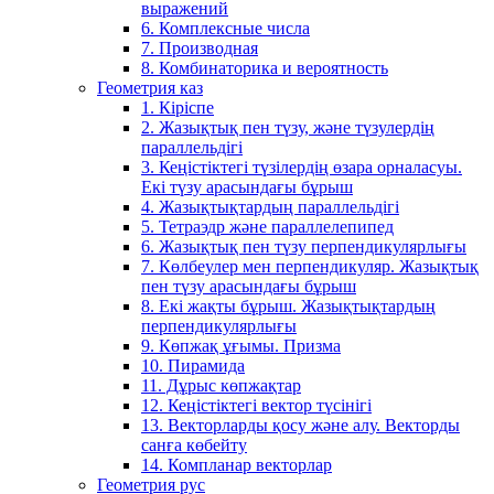
выражений
6. Комплексные числа
7. Производная
8. Комбинаторика и вероятность
Геометрия каз
1. Кіріспе
2. Жазықтық пен түзу, және түзулердің
параллельдігі
3. Кеңістіктегі түзілердің өзара орналасуы.
Екі түзу арасындағы бұрыш
4. Жазықтықтардың параллельдігі
5. Тетраэдр және параллелепипед
6. Жазықтық пен түзу перпендикулярлығы
7. Көлбеулер мен перпендикуляр. Жазықтық
пен түзу арасындағы бұрыш
8. Екі жақты бұрыш. Жазықтықтардың
перпендикулярлығы
9. Көпжақ ұғымы. Призма
10. Пирамида
11. Дұрыс көпжақтар
12. Кеңістіктегі вектор түсінігі
13. Векторларды қосу және алу. Векторды
санға көбейту
14. Компланар векторлар
Геометрия рус