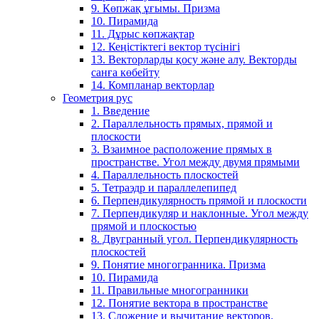
9. Көпжақ ұғымы. Призма
10. Пирамида
11. Дұрыс көпжақтар
12. Кеңістіктегі вектор түсінігі
13. Векторларды қосу және алу. Векторды
санға көбейту
14. Компланар векторлар
Геометрия рус
1. Введение
2. Параллельность прямых, прямой и
плоскости
3. Взаимное расположение прямых в
пространстве. Угол между двумя прямыми
4. Параллельность плоскостей
5. Тетраэдр и параллелепипед
6. Перпендикулярность прямой и плоскости
7. Перпендикуляр и наклонные. Угол между
прямой и плоскостью
8. Двугранный угол. Перпендикулярность
плоскостей
9. Понятие многогранника. Призма
10. Пирамида
11. Правильные многогранники
12. Понятие вектора в пространстве
13. Сложение и вычитание векторов.