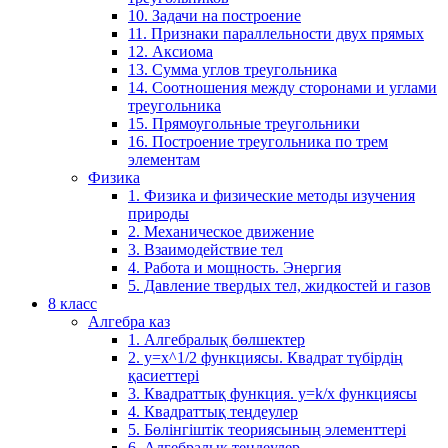
10. Задачи на построение
11. Признаки параллельности двух прямых
12. Аксиома
13. Сумма углов треугольника
14. Соотношения между сторонами и углами
треугольника
15. Прямоугольные треугольники
16. Построение треугольника по трем
элементам
Физика
1. Физика и физические методы изучения
природы
2. Механическое движение
3. Взаимодействие тел
4. Работа и мощность. Энергия
5. Давление твердых тел, жидкостей и газов
8 класс
Алгебра каз
1. Алгебралық бөлшектер
2. у=х^1/2 функциясы. Квадрат түбірдің
қасиеттері
3. Квадраттық функция. у=k/x функциясы
4. Квадраттық теңдеулер
5. Бөлінгіштік теориясының элементтері
6. Алгебралық теңдеулер