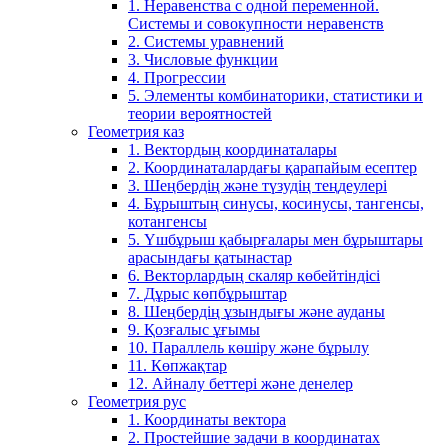
1. Неравенства с одной переменной.
Системы и совокупности неравенств
2. Системы уравнений
3. Числовые функции
4. Прогрессии
5. Элементы комбинаторики, статистики и
теории вероятностей
Геометрия каз
1. Вектордың координаталары
2. Координаталардағы қарапайым есептер
3. Шеңбердің және түзудің теңдеулері
4. Бұрыштың синусы, косинусы, тангенсы,
котангенсы
5. Үшбұрыш қабырғалары мен бұрыштары
арасындағы қатынастар
6. Векторлардың скаляр көбейтіндісі
7. Дұрыс көпбұрыштар
8. Шеңбердің ұзындығы және ауданы
9. Қозғалыс ұғымы
10. Параллель көшіру және бұрылу
11. Көпжақтар
12. Айналу беттері және денелер
Геометрия рус
1. Координаты вектора
2. Простейшие задачи в координатах