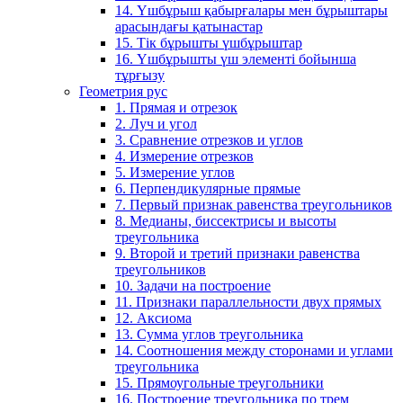
14. Үшбұрыш қабырғалары мен бұрыштары
арасындағы қатынастар
15. Тік бұрышты үшбұрыштар
16. Үшбұрышты үш элементі бойынша
тұрғызу
Геометрия рус
1. Прямая и отрезок
2. Луч и угол
3. Сравнение отрезков и углов
4. Измерение отрезков
5. Измерение углов
6. Перпендикулярные прямые
7. Первый признак равенства треугольников
8. Медианы, биссектрисы и высоты
треугольника
9. Второй и третий признаки равенства
треугольников
10. Задачи на построение
11. Признаки параллельности двух прямых
12. Аксиома
13. Сумма углов треугольника
14. Соотношения между сторонами и углами
треугольника
15. Прямоугольные треугольники
16. Построение треугольника по трем