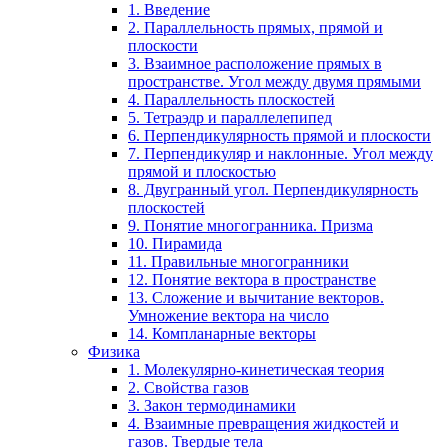
1. Введение
2. Параллельность прямых, прямой и
плоскости
3. Взаимное расположение прямых в
пространстве. Угол между двумя прямыми
4. Параллельность плоскостей
5. Тетраэдр и параллелепипед
6. Перпендикулярность прямой и плоскости
7. Перпендикуляр и наклонные. Угол между
прямой и плоскостью
8. Двугранный угол. Перпендикулярность
плоскостей
9. Понятие многогранника. Призма
10. Пирамида
11. Правильные многогранники
12. Понятие вектора в пространстве
13. Сложение и вычитание векторов.
Умножение вектора на число
14. Компланарные векторы
Физика
1. Молекулярно-кинетическая теория
2. Свойства газов
3. Закон термодинамики
4. Взаимные превращения жидкостей и
газов. Твердые тела