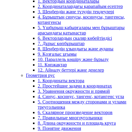
1. Вектордың координаталары
2. Координаталардағы қарапайым есептер
3. Шеңбердің және түзудің теңдеулері
4. Бұрыштың синусы, косинусы, тангенсы,
котангенсы
5. Үшбұрыш қабырғалары мен бұрыштары
арасындағы қатынастар
6. Векторлардың скаляр көбейтіндісі
7. Дұрыс көпбұрыштар
8. Шеңбердің ұзындығы және ауданы
9. Қозғалыс ұғымы
10. Параллель көшіру және бұрылу
11. Көпжақтар
12. Айналу беттері және денелер
Геометрия рус
1. Координаты вектора
2. Простейшие задачи в координатах
3. Уравнения окружности и прямой
4. Синус, косинус, тангенс, котангенс угла
5. Соотношения между сторонами и углами
треугольника
6. Скалярное произведение векторов
7. Правильные многоугольники
8. Длина окружности и площадь круга
9. Понятие движения