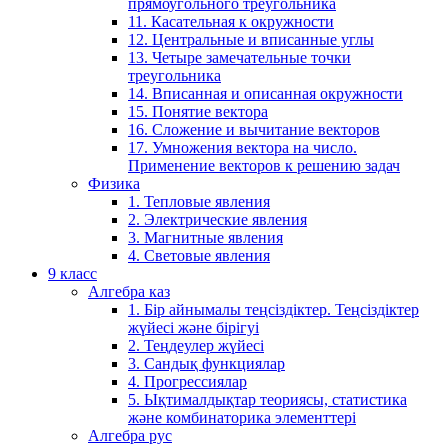
прямоугольного треугольника
11. Касательная к окружности
12. Центральные и вписанные углы
13. Четыре замечательные точки
треугольника
14. Вписанная и описанная окружности
15. Понятие вектора
16. Сложение и вычитание векторов
17. Умножения вектора на число.
Применение векторов к решению задач
Физика
1. Тепловые явления
2. Электрические явления
3. Магнитные явления
4. Световые явления
9 класс
Алгебра каз
1. Бір айнымалы теңсіздіктер. Теңсіздіктер
жүйесі және бірігуі
2. Теңдеулер жүйесі
3. Сандық функциялар
4. Прогрессиялар
5. Ықтималдықтар теориясы, статистика
және комбинаторика элементтері
Алгебра рус