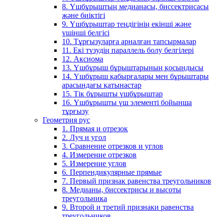
8. Үшбұрыштың медианасы, биссектрисасы
және биіктігі
9. Үшбұрыштар теңдігінің екінші және
үшінші белгісі
10. Тұрғызуларға арналған тапсырмалар
11. Екі түзудің параллель болу белгілері
12. Аксиома
13. Үшбұрыш бұрыштарының қосындысы
14. Үшбұрыш қабырғалары мен бұрыштары
арасындағы қатынастар
15. Тік бұрышты үшбұрыштар
16. Үшбұрышты үш элементі бойынша
тұрғызу
Геометрия рус
1. Прямая и отрезок
2. Луч и угол
3. Сравнение отрезков и углов
4. Измерение отрезков
5. Измерение углов
6. Перпендикулярные прямые
7. Первый признак равенства треугольников
8. Медианы, биссектрисы и высоты
треугольника
9. Второй и третий признаки равенства
треугольников