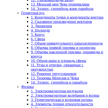
13. Меналай мен Чева теоремалары
14. Эллипс, гипербола және парабола
Геометрия рус
1. Координаты точки и координаты вектора
2. Скалярное произведение векторов
3. Движения
4. Цилиндр
5. Конус
6. Сфера
7. Объем прямоугольного параллелепипеда
8. Объемы прямой призмы и цилиндра
9. Объемы наклонной призмы, пирамиды и
конуса
10. Объем шара и площадь сферы
11. Углы и отрезки, связанные с
окружностью
12. Решение треугольников
13. Теоремы Менелая и Чевы
14. Эллипс, гипербола и парабола
Физика
1. Электромагнитная индукция
2. Электромагнитные колебания и волны
3. Геометрическая и волновая оптика
4. Элементы теории относительности