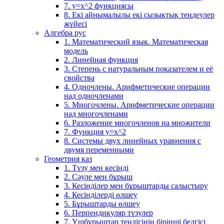
7. у=х^2 функциясы
8. Екі айнымалылы екі сызықтық теңдеулер
жүйесі
Алгебра рус
1. Математический язык. Математическая
модель
2. Линейная функция
3. Степень с натуральным показателем и её
свойства
4. Одночлены. Арифметические операции
над одночленами
5. Многочлены. Арифметические операции
над многочленами
6. Разложение многочленов на множители
7. Функция y=x^2
8. Системы двух линейных уравнения с
двумя переменными
Геометрия каз
1. Түзу мен кесінді
2. Сәуле мен бұрыш
3. Кесінділер мен бұрыштарды салыстыру
4. Кесінділерді өлшеу
5. Бұрыштарды өлшеу
6. Перпендикуляр түзулер
7. Үшбұрыштар теңдігінің бірінші белгісі