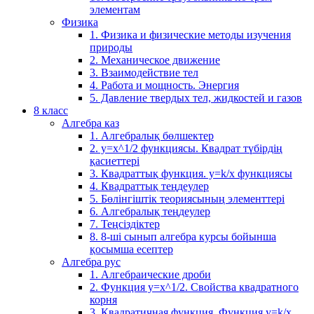
элементам
Физика
1. Физика и физические методы изучения
природы
2. Механическое движение
3. Взаимодействие тел
4. Работа и мощность. Энергия
5. Давление твердых тел, жидкостей и газов
8 класс
Алгебра каз
1. Алгебралық бөлшектер
2. у=х^1/2 функциясы. Квадрат түбірдің
қасиеттері
3. Квадраттық функция. у=k/x функциясы
4. Квадраттық теңдеулер
5. Бөлінгіштік теориясының элементтері
6. Алгебралық теңдеулер
7. Теңсіздіктер
8. 8-ші сынып алгебра курсы бойынша
қосымша есептер
Алгебра рус
1. Алгебраические дроби
2. Функция y=x^1/2. Свойства квадратного
корня
3. Квадратичная функция. Функция у=k/x