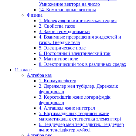
Умножение вектора на число
14. Компланарные векторы
Физика
1. Молекулярно-кинетическая теория
2. Свойства газов
3. Закон термодинамики
4. Взаимные превращения жидкостей и
газов. Твердые тела
5. Электрическое поле
6. Постоянный электрический ток
7. Магнитное поле
8. Электрический ток в различных средах
11 класс
Алгебра каз
1. Көпмүшеліктер
2. Дәрежелер мен түбірлер. Дәрежелік
функциялар
3. Көрсеткіштік және логарифмдік
функциялар
4. Алғашқы және интеграл
5. Ықтималдылық теориясы және
математикалық статистика элементтері
6. Теңдеулер мен теңсіздіктер. Теңдеулер
және теңсіздіктер жүйесі
Алгебра рус