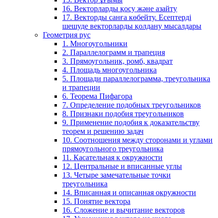
16. Векторларды қосу және азайту
17. Векторды санға көбейту. Есептерді
шешуде векторларды қолдану мысалдары
Геометрия рус
1. Многоугольники
2. Параллелограмм и трапеция
3. Прямоугольник, ромб, квадрат
4. Площадь многоугольника
5. Площади параллелограмма, треугольника
и трапеции
6. Теорема Пифагора
7. Определение подобных треугольников
8. Признаки подобия треугольников
9. Применение подобия к доказательству
теорем и решению задач
10. Соотношения между сторонами и углами
прямоугольного треугольника
11. Касательная к окружности
12. Центральные и вписанные углы
13. Четыре замечательные точки
треугольника
14. Вписанная и описанная окружности
15. Понятие вектора
16. Сложение и вычитание векторов