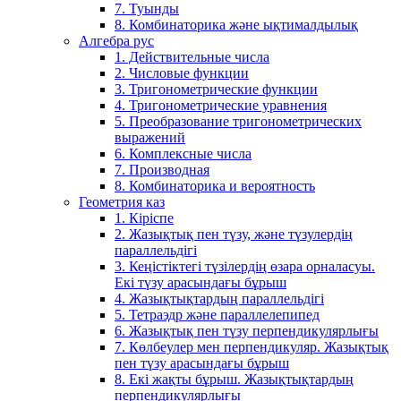
7. Туынды
8. Комбинаторика және ықтималдылық
Алгебра рус
1. Действительные числа
2. Числовые функции
3. Тригонометрические функции
4. Тригонометрические уравнения
5. Преобразование тригонометрических
выражений
6. Комплексные числа
7. Производная
8. Комбинаторика и вероятность
Геометрия каз
1. Кіріспе
2. Жазықтық пен түзу, және түзулердің
параллельдігі
3. Кеңістіктегі түзілердің өзара орналасуы.
Екі түзу арасындағы бұрыш
4. Жазықтықтардың параллельдігі
5. Тетраэдр және параллелепипед
6. Жазықтық пен түзу перпендикулярлығы
7. Көлбеулер мен перпендикуляр. Жазықтық
пен түзу арасындағы бұрыш
8. Екі жақты бұрыш. Жазықтықтардың
перпендикулярлығы