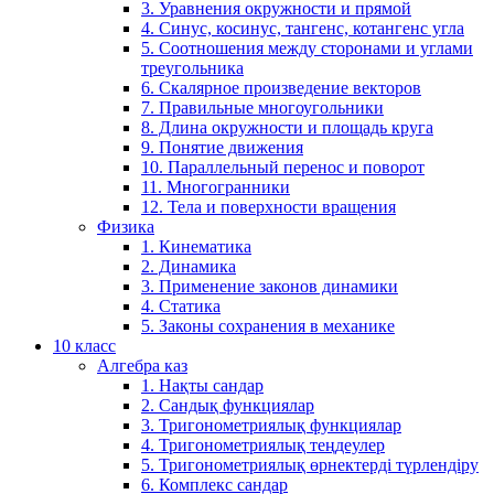
3. Уравнения окружности и прямой
4. Синус, косинус, тангенс, котангенс угла
5. Соотношения между сторонами и углами
треугольника
6. Скалярное произведение векторов
7. Правильные многоугольники
8. Длина окружности и площадь круга
9. Понятие движения
10. Параллельный перенос и поворот
11. Многогранники
12. Тела и поверхности вращения
Физика
1. Кинематика
2. Динамика
3. Применение законов динамики
4. Статика
5. Законы сохранения в механике
10 класс
Алгебра каз
1. Нақты сандар
2. Сандық функциялар
3. Тригонометриялық функциялар
4. Тригонометриялық теңдеулер
5. Тригонометриялық өрнектерді түрлендіру
6. Комплекс сандар