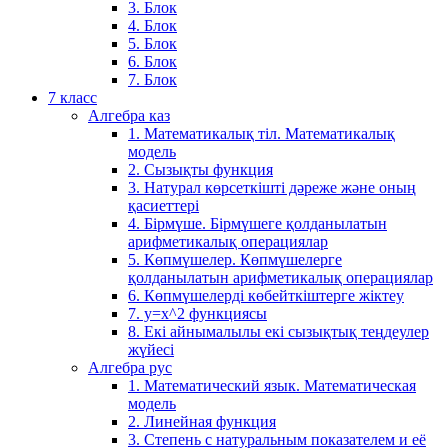
3. Блок
4. Блок
5. Блок
6. Блок
7. Блок
7 класс
Алгебра каз
1. Математикалық тіл. Математикалық
модель
2. Сызықты функция
3. Натурал көрсеткішті дәреже және оның
қасиеттері
4. Бірмүше. Бірмүшеге қолданылатын
арифметикалық операциялар
5. Көпмүшелер. Көпмүшелерге
қолданылатын арифметикалық операциялар
6. Көпмүшелерді көбейткіштерге жіктеу
7. у=х^2 функциясы
8. Екі айнымалылы екі сызықтық теңдеулер
жүйесі
Алгебра рус
1. Математический язык. Математическая
модель
2. Линейная функция
3. Степень с натуральным показателем и её