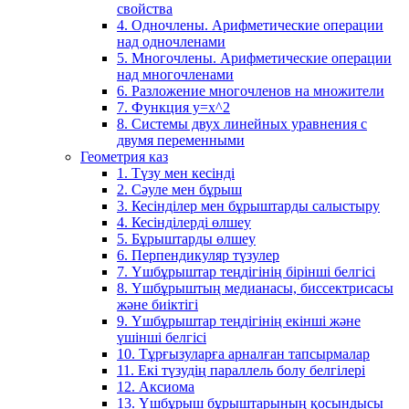
свойства
4. Одночлены. Арифметические операции
над одночленами
5. Многочлены. Арифметические операции
над многочленами
6. Разложение многочленов на множители
7. Функция y=x^2
8. Системы двух линейных уравнения с
двумя переменными
Геометрия каз
1. Түзу мен кесінді
2. Сәуле мен бұрыш
3. Кесінділер мен бұрыштарды салыстыру
4. Кесінділерді өлшеу
5. Бұрыштарды өлшеу
6. Перпендикуляр түзулер
7. Үшбұрыштар теңдігінің бірінші белгісі
8. Үшбұрыштың медианасы, биссектрисасы
және биіктігі
9. Үшбұрыштар теңдігінің екінші және
үшінші белгісі
10. Тұрғызуларға арналған тапсырмалар
11. Екі түзудің параллель болу белгілері
12. Аксиома
13. Үшбұрыш бұрыштарының қосындысы