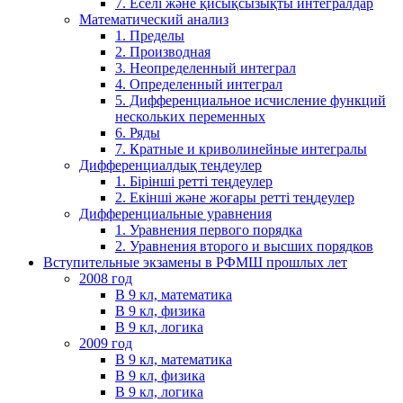
7. Еселі және қисықсызықты интегралдар
Математический анализ
1. Пределы
2. Производная
3. Неопределенный интеграл
4. Определенный интеграл
5. Дифференциальное исчисление функций
нескольких переменных
6. Ряды
7. Кратные и криволинейные интегралы
Дифференциалдық теңдеулер
1. Бірінші ретті теңдеулер
2. Екінші және жоғары ретті теңдеулер
Дифференциальные уравнения
1. Уравнения первого порядка
2. Уравнения второго и высших порядков
Вступительные экзамены в РФМШ прошлых лет
2008 год
В 9 кл, математика
В 9 кл, физика
В 9 кл, логика
2009 год
В 9 кл, математика
В 9 кл, физика
В 9 кл, логика