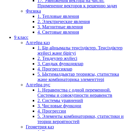
17. Умножения вектора на число.
Применение векторов к решению задач
Физика
1. Тепловые явления
2. Электрические явления
3. Магнитные явления
4. Световые явления
9 класс
Алгебра каз
1. Бір айнымалы теңсіздіктер. Теңсіздіктер
жүйесі және бірігуі
2. Теңдеулер жүйесі
3. Сандық функциялар
4. Прогрессиялар
5. Ықтималдықтар теориясы, статистика
және комбинаторика элементтері
Алгебра рус
1. Неравенства с одной переменной.
Системы и совокупности неравенств
2. Системы уравнений
3. Числовые функции
4. Прогрессии
5. Элементы комбинаторики, статистики и
теории вероятностей
Геометрия каз