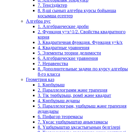
7. Теңсіздіктер
8. 8-ші сынып алгебра курсы бойынша
қосымша есептер
Алгебра рус
1. Алгебраические дроби
2. Функция y=x^1/2. Свойства квадратного
корня
3. Квадратичная функция. Функция у=k/x
4. Квадратные уравнения
5. Элементы теории делимости
6. Алгебраические уравнения
7. Неравенства
8. Дополнительные задачи по курсу алгебры
8-го класса
Геометрия каз
1. Көпбұрыш
2. Параллелограмм және трапеция
3. Тік төрбұрыш, ромб және квадрат
4. Көпбұрыш ауданы
5. Параллелограм, үшбұрыш және трапеция
аудандары
6. Пифагор теоремасы
7. Ұқсас үшбұрыштар анықтамасы
8. Үшбұрыштар ұқсастығының белгілері