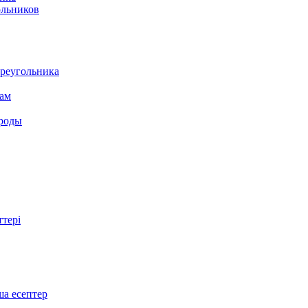
ольников
треугольника
там
ироды
ттері
ша есептер