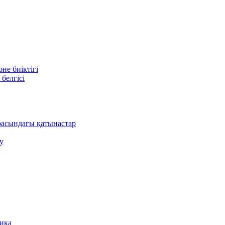
е биіктігі
белгісі
асындағы қатынастар
у
ника