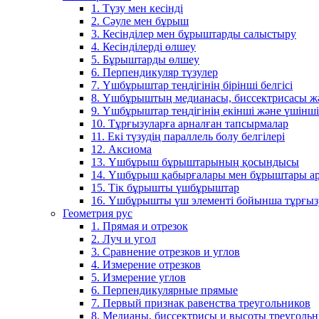
1. Түзу мен кесінді
2. Сәуле мен бұрыш
3. Кесінділер мен бұрыштарды салыстыру
4. Кесінділерді өлшеу
5. Бұрыштарды өлшеу
6. Перпендикуляр түзулер
7. Үшбұрыштар теңдігінің бірінші белгісі
8. Үшбұрыштың медианасы, биссектрисасы жән
9. Үшбұрыштар теңдігінің екінші және үшінші 
10. Тұрғызуларға арналған тапсырмалар
11. Екі түзудің параллель болу белгілері
12. Аксиома
13. Үшбұрыш бұрыштарының қосындысы
14. Үшбұрыш қабырғалары мен бұрыштары ар
15. Тік бұрышты үшбұрыштар
16. Үшбұрышты үш элементі бойынша тұрғыз
Геометрия рус
1. Прямая и отрезок
2. Луч и угол
3. Сравнение отрезков и углов
4. Измерение отрезков
5. Измерение углов
6. Перпендикулярные прямые
7. Первый признак равенства треугольников
8. Медианы, биссектрисы и высоты треуголь