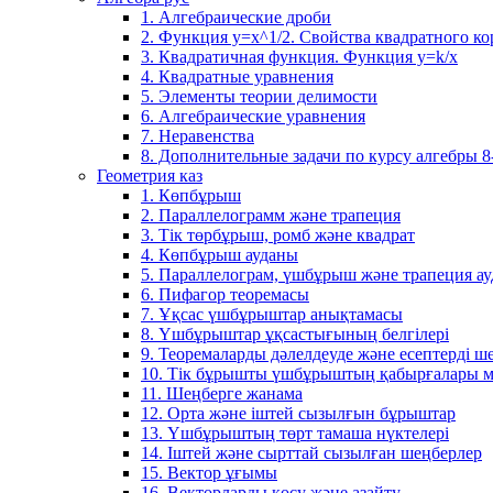
1. Алгебраические дроби
2. Функция y=x^1/2. Свойства квадратного ко
3. Квадратичная функция. Функция у=k/x
4. Квадратные уравнения
5. Элементы теории делимости
6. Алгебраические уравнения
7. Неравенства
8. Дополнительные задачи по курсу алгебры 8
Геометрия каз
1. Көпбұрыш
2. Параллелограмм және трапеция
3. Тік төрбұрыш, ромб және квадрат
4. Көпбұрыш ауданы
5. Параллелограм, үшбұрыш және трапеция а
6. Пифагор теоремасы
7. Ұқсас үшбұрыштар анықтамасы
8. Үшбұрыштар ұқсастығының белгілері
9. Теоремаларды дәлелдеуде және есептерді 
10. Тік бұрышты үшбұрыштың қабырғалары м
11. Шеңберге жанама
12. Орта және іштей сызылғын бұрыштар
13. Үшбұрыштың төрт тамаша нүктелері
14. Іштей және сырттай сызылған шеңберлер
15. Вектор ұғымы
16. Векторларды қосу және азайту