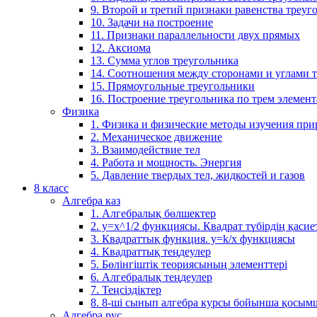
9. Второй и третий признаки равенства треуг
10. Задачи на построение
11. Признаки параллельности двух прямых
12. Аксиома
13. Сумма углов треугольника
14. Соотношения между сторонами и углами 
15. Прямоугольные треугольники
16. Построение треугольника по трем элемен
Физика
1. Физика и физические методы изучения пр
2. Механическое движение
3. Взаимодействие тел
4. Работа и мощность. Энергия
5. Давление твердых тел, жидкостей и газов
8 класс
Алгебра каз
1. Алгебралық бөлшектер
2. у=х^1/2 функциясы. Квадрат түбірдің қасие
3. Квадраттық функция. у=k/x функциясы
4. Квадраттық теңдеулер
5. Бөлінгіштік теориясының элементтері
6. Алгебралық теңдеулер
7. Теңсіздіктер
8. 8-ші сынып алгебра курсы бойынша қосым
Алгебра рус