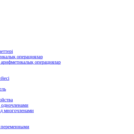
еттері
тикалық операциялар
 арифметикалық операциялар
үйесі
ель
ойства
д одночленами
ад многочленами
я переменными