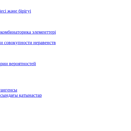
есі және бірігуі
 комбинаторика элементтері
 и совокупности неравенств
ории вероятностей
тангенсы
сындағы қатынастар