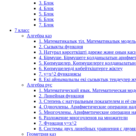
3. Блок
4. Блок
5. Блок
6. Блок
7. Блок
7 класс
Алгебра каз
1. Математикалық тіл. Математикалық модель
2. Сызықты функция
3. Натурал көрсеткішті дәреже және оның қаси
4. Бірмүше. Бірмүшеге қолданылатын арифме
5. Көпмүшелер. Көпмүшелерге қолданылатын
6. Көпмүшелерді көбейткіштерге жіктеу
7. у=х^2 функциясы
8. Екі айнымалылы екі сызықтық теңдеулер ж
Алгебра рус
1. Математический язык. Математическая мод
2. Линейная функция
3. Степень с натуральным показателем и её св
4. Одночлены. Арифметические операции на
5. Многочлены. Арифметические операции н
6. Разложение многочленов на множители
7. Функция y=x^2
8. Системы двух линейных уравнения с двум
Геометрия каз