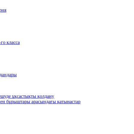
рня
-го класса
удандары
шешуде ұқсастықты қолдану
ен бұрыштары арасындағы қатынастар