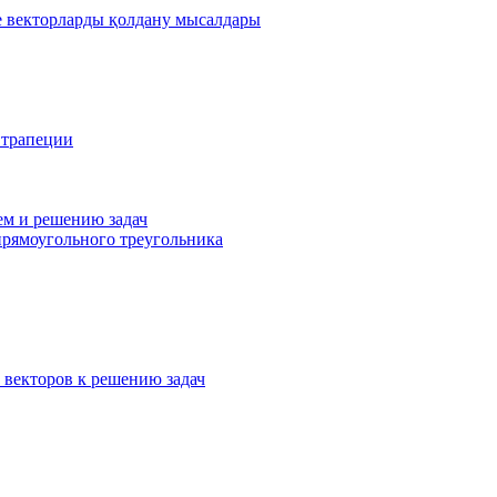
де векторларды қолдану мысалдары
 трапеции
ем и решению задач
прямоугольного треугольника
 векторов к решению задач