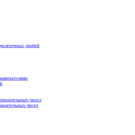
 десятичных дробей
знаменателями
ей
трицательных чисел
рицательных чисел