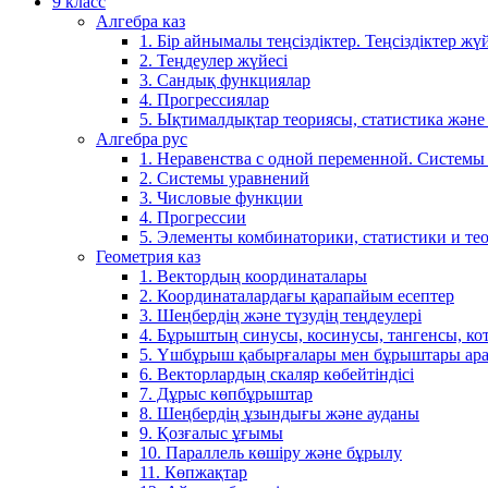
9 класс
Алгебра каз
1. Бір айнымалы теңсіздіктер. Теңсіздіктер жүй
2. Теңдеулер жүйесі
3. Сандық функциялар
4. Прогрессиялар
5. Ықтималдықтар теориясы, статистика және
Алгебра рус
1. Неравенства с одной переменной. Системы
2. Системы уравнений
3. Числовые функции
4. Прогрессии
5. Элементы комбинаторики, статистики и те
Геометрия каз
1. Вектордың координаталары
2. Координаталардағы қарапайым есептер
3. Шеңбердің және түзудің теңдеулері
4. Бұрыштың синусы, косинусы, тангенсы, ко
5. Үшбұрыш қабырғалары мен бұрыштары ара
6. Векторлардың скаляр көбейтіндісі
7. Дұрыс көпбұрыштар
8. Шеңбердің ұзындығы және ауданы
9. Қозғалыс ұғымы
10. Параллель көшіру және бұрылу
11. Көпжақтар