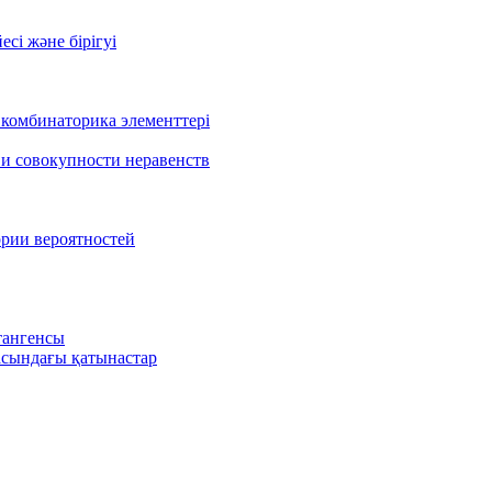
есі және бірігуі
 комбинаторика элементтері
 и совокупности неравенств
ории вероятностей
тангенсы
сындағы қатынастар