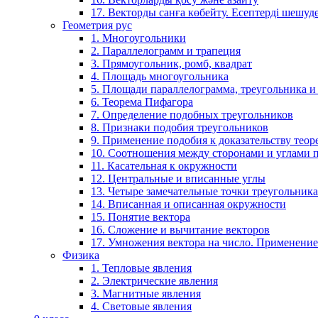
17. Векторды санға көбейту. Есептерді шешу
Геометрия рус
1. Многоугольники
2. Параллелограмм и трапеция
3. Прямоугольник, ромб, квадрат
4. Площадь многоугольника
5. Площади параллелограмма, треугольника и
6. Теорема Пифагора
7. Определение подобных треугольников
8. Признаки подобия треугольников
9. Применение подобия к доказательству теор
10. Соотношения между сторонами и углами 
11. Касательная к окружности
12. Центральные и вписанные углы
13. Четыре замечательные точки треугольника
14. Вписанная и описанная окружности
15. Понятие вектора
16. Сложение и вычитание векторов
17. Умножения вектора на число. Применение
Физика
1. Тепловые явления
2. Электрические явления
3. Магнитные явления
4. Световые явления