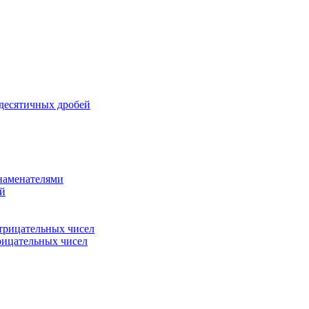
 десятичных дробей
знаменателями
ей
трицательных чисел
рицательных чисел