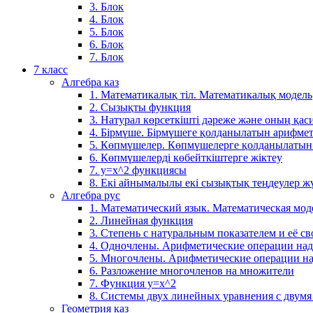
3. Блок
4. Блок
5. Блок
6. Блок
7. Блок
7 класс
Алгебра каз
1. Математикалық тіл. Математикалық модель
2. Сызықты функция
3. Натурал көрсеткішті дәреже және оның қаси
4. Бірмүше. Бірмүшеге қолданылатын арифме
5. Көпмүшелер. Көпмүшелерге қолданылатын
6. Көпмүшелерді көбейткіштерге жіктеу
7. у=х^2 функциясы
8. Екі айнымалылы екі сызықтық теңдеулер ж
Алгебра рус
1. Математический язык. Математическая мод
2. Линейная функция
3. Степень с натуральным показателем и её св
4. Одночлены. Арифметические операции на
5. Многочлены. Арифметические операции н
6. Разложение многочленов на множители
7. Функция y=x^2
8. Системы двух линейных уравнения с двум
Геометрия каз