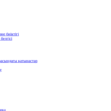
е биіктігі
белгісі
асындағы қатынастар
у
ника