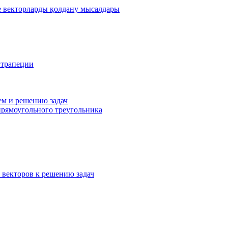
де векторларды қолдану мысалдары
 трапеции
ем и решению задач
прямоугольного треугольника
 векторов к решению задач