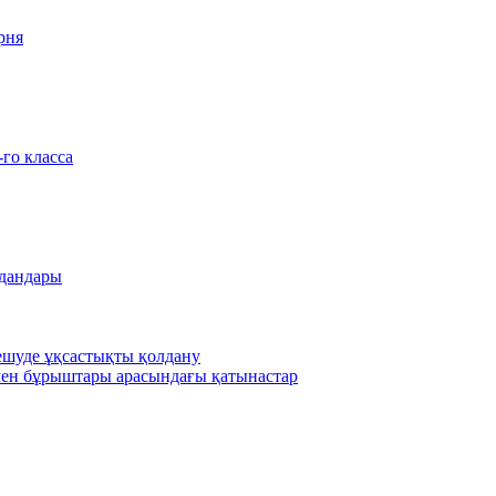
рня
-го класса
удандары
шешуде ұқсастықты қолдану
ен бұрыштары арасындағы қатынастар