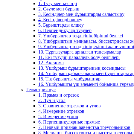
1. Түзу мен кесінді
2. Сәуле мен бұрыш
3. Кесінділер мен бұрыштарды салыстыру
4. Кесінділерді өлшеу
5. Бұрыштарды өлшеу
6. Перпендикуляр түзулер
7. Үшбұрыштар теңдігінің бірінші белгісі
8. Үшбұрыштың медианасы, биссектрисасы жән
9. Үшбұрыштар теңдігінің екінші және үшінші 
10. Тұрғызуларға арналған тапсырмалар
11. Екі түзудің параллель болу белгілері
12. Аксиома
13. Үшбұрыш бұрыштарының қосындысы
14. Үшбұрыш қабырғалары мен бұрыштары ар
15. Тік бұрышты үшбұрыштар
16. Үшбұрышты үш элементі бойынша тұрғыз
Геометрия рус
1. Прямая и отрезок
2. Луч и угол
3. Сравнение отрезков и углов
4. Измерение отрезков
5. Измерение углов
6. Перпендикулярные прямые
7. Первый признак равенства треугольников
8. Медианы, биссектрисы и высоты треуголь