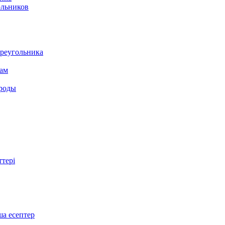
ольников
треугольника
там
ироды
ттері
ша есептер