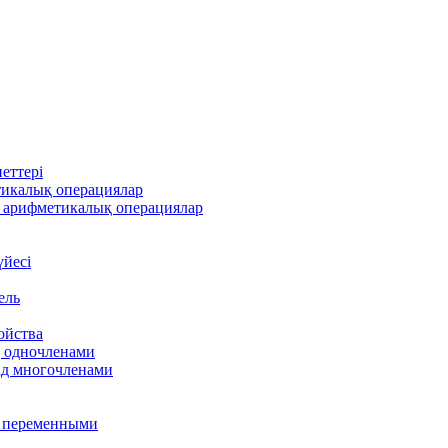
еттері
тикалық операциялар
 арифметикалық операциялар
үйесі
ель
ойства
д одночленами
ад многочленами
я переменными