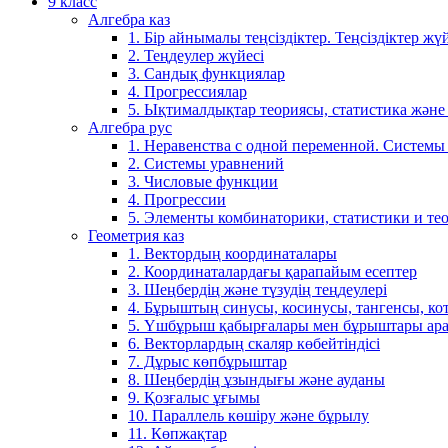
9 класс
Алгебра каз
1. Бір айнымалы теңсіздіктер. Теңсіздіктер жүй
2. Теңдеулер жүйесі
3. Сандық функциялар
4. Прогрессиялар
5. Ықтималдықтар теориясы, статистика және
Алгебра рус
1. Неравенства с одной переменной. Системы
2. Системы уравнений
3. Числовые функции
4. Прогрессии
5. Элементы комбинаторики, статистики и те
Геометрия каз
1. Вектордың координаталары
2. Координаталардағы қарапайым есептер
3. Шеңбердің және түзудің теңдеулері
4. Бұрыштың синусы, косинусы, тангенсы, ко
5. Үшбұрыш қабырғалары мен бұрыштары ара
6. Векторлардың скаляр көбейтіндісі
7. Дұрыс көпбұрыштар
8. Шеңбердің ұзындығы және ауданы
9. Қозғалыс ұғымы
10. Параллель көшіру және бұрылу
11. Көпжақтар