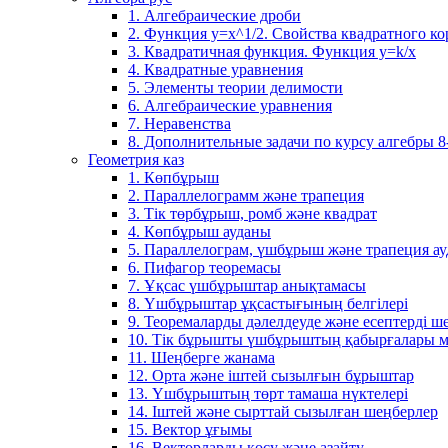
1. Алгебраические дроби
2. Функция y=x^1/2. Свойства квадратного ко
3. Квадратичная функция. Функция у=k/x
4. Квадратные уравнения
5. Элементы теории делимости
6. Алгебраические уравнения
7. Неравенства
8. Дополнительные задачи по курсу алгебры 8
Геометрия каз
1. Көпбұрыш
2. Параллелограмм және трапеция
3. Тік төрбұрыш, ромб және квадрат
4. Көпбұрыш ауданы
5. Параллелограм, үшбұрыш және трапеция а
6. Пифагор теоремасы
7. Ұқсас үшбұрыштар анықтамасы
8. Үшбұрыштар ұқсастығының белгілері
9. Теоремаларды дәлелдеуде және есептерді 
10. Тік бұрышты үшбұрыштың қабырғалары м
11. Шеңберге жанама
12. Орта және іштей сызылғын бұрыштар
13. Үшбұрыштың төрт тамаша нүктелері
14. Іштей және сырттай сызылған шеңберлер
15. Вектор ұғымы
16. Векторларды қосу және азайту