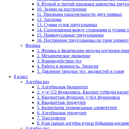
9. Второй и третий признаки равенства треуг
10. Задачи на построение
11. Признаки параллельности двух прямых
12. Аксиома
13. Сумма углов треугольника
14. Соотношения между сторонами и углами 
15. Прямоугольные треугольники
16. Построение треугольника по трем элемен
Физика
1. Физика и физические методы изучения пр
2. Механическое движение
3. Взаимодействие тел
4. Работа и мощность. Энергия
5. Давление твердых тел, жидкостей и газов
8 класс
Алгебра каз
1. Алгебралық бөлшектер
2. у=х^1/2 функциясы. Квадрат түбірдің қасие
3. Квадраттық функция. у=k/x функциясы
4. Квадраттық теңдеулер
5. Бөлінгіштік теориясының элементтері
6. Алгебралық теңдеулер
7. Теңсіздіктер
8. 8-ші сынып алгебра курсы бойынша қосым
Алгебра рус