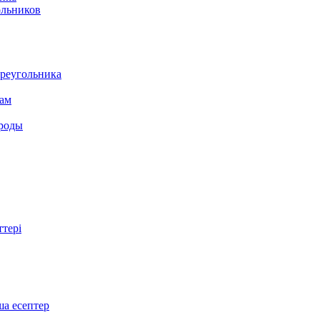
ольников
треугольника
там
ироды
ттері
ша есептер