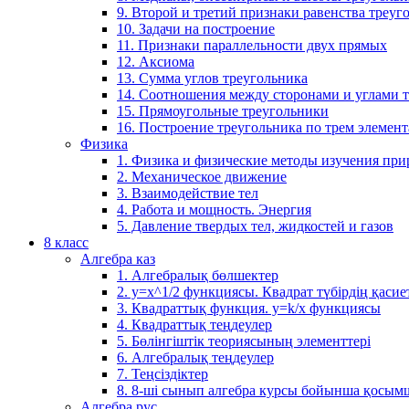
9. Второй и третий признаки равенства треуг
10. Задачи на построение
11. Признаки параллельности двух прямых
12. Аксиома
13. Сумма углов треугольника
14. Соотношения между сторонами и углами 
15. Прямоугольные треугольники
16. Построение треугольника по трем элемен
Физика
1. Физика и физические методы изучения пр
2. Механическое движение
3. Взаимодействие тел
4. Работа и мощность. Энергия
5. Давление твердых тел, жидкостей и газов
8 класс
Алгебра каз
1. Алгебралық бөлшектер
2. у=х^1/2 функциясы. Квадрат түбірдің қасие
3. Квадраттық функция. у=k/x функциясы
4. Квадраттық теңдеулер
5. Бөлінгіштік теориясының элементтері
6. Алгебралық теңдеулер
7. Теңсіздіктер
8. 8-ші сынып алгебра курсы бойынша қосым
Алгебра рус