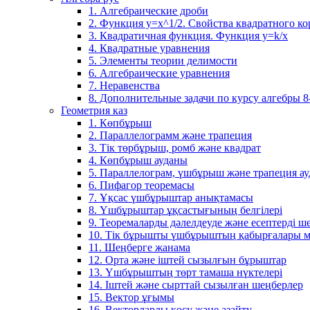
1. Алгебраические дроби
2. Функция y=x^1/2. Свойства квадратного ко
3. Квадратичная функция. Функция у=k/x
4. Квадратные уравнения
5. Элементы теории делимости
6. Алгебраические уравнения
7. Неравенства
8. Дополнительные задачи по курсу алгебры 8
Геометрия каз
1. Көпбұрыш
2. Параллелограмм және трапеция
3. Тік төрбұрыш, ромб және квадрат
4. Көпбұрыш ауданы
5. Параллелограм, үшбұрыш және трапеция а
6. Пифагор теоремасы
7. Ұқсас үшбұрыштар анықтамасы
8. Үшбұрыштар ұқсастығының белгілері
9. Теоремаларды дәлелдеуде және есептерді 
10. Тік бұрышты үшбұрыштың қабырғалары м
11. Шеңберге жанама
12. Орта және іштей сызылғын бұрыштар
13. Үшбұрыштың төрт тамаша нүктелері
14. Іштей және сырттай сызылған шеңберлер
15. Вектор ұғымы
16. Векторларды қосу және азайту