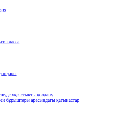
рня
-го класса
удандары
шешуде ұқсастықты қолдану
ен бұрыштары арасындағы қатынастар