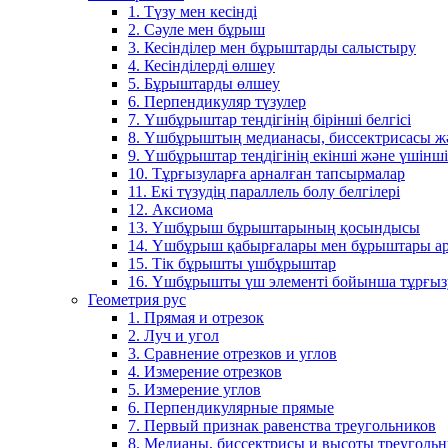
1. Түзу мен кесінді
2. Сәуле мен бұрыш
3. Кесінділер мен бұрыштарды салыстыру
4. Кесінділерді өлшеу
5. Бұрыштарды өлшеу
6. Перпендикуляр түзулер
7. Үшбұрыштар теңдігінің бірінші белгісі
8. Үшбұрыштың медианасы, биссектрисасы жән
9. Үшбұрыштар теңдігінің екінші және үшінші 
10. Тұрғызуларға арналған тапсырмалар
11. Екі түзудің параллель болу белгілері
12. Аксиома
13. Үшбұрыш бұрыштарының қосындысы
14. Үшбұрыш қабырғалары мен бұрыштары ар
15. Тік бұрышты үшбұрыштар
16. Үшбұрышты үш элементі бойынша тұрғыз
Геометрия рус
1. Прямая и отрезок
2. Луч и угол
3. Сравнение отрезков и углов
4. Измерение отрезков
5. Измерение углов
6. Перпендикулярные прямые
7. Первый признак равенства треугольников
8. Медианы, биссектрисы и высоты треуголь