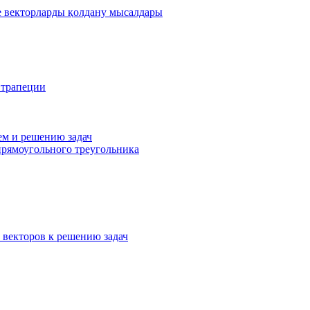
де векторларды қолдану мысалдары
 трапеции
ем и решению задач
прямоугольного треугольника
 векторов к решению задач