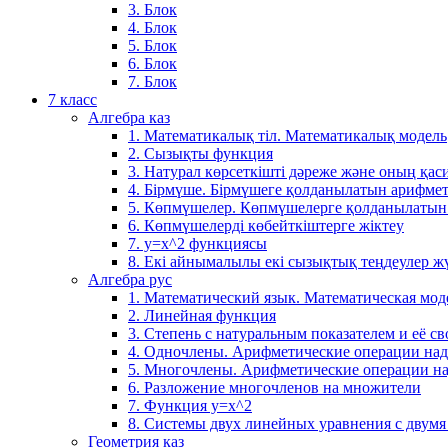
3. Блок
4. Блок
5. Блок
6. Блок
7. Блок
7 класс
Алгебра каз
1. Математикалық тіл. Математикалық модель
2. Сызықты функция
3. Натурал көрсеткішті дәреже және оның қаси
4. Бірмүше. Бірмүшеге қолданылатын арифме
5. Көпмүшелер. Көпмүшелерге қолданылатын
6. Көпмүшелерді көбейткіштерге жіктеу
7. у=х^2 функциясы
8. Екі айнымалылы екі сызықтық теңдеулер ж
Алгебра рус
1. Математический язык. Математическая мод
2. Линейная функция
3. Степень с натуральным показателем и её св
4. Одночлены. Арифметические операции на
5. Многочлены. Арифметические операции н
6. Разложение многочленов на множители
7. Функция y=x^2
8. Системы двух линейных уравнения с двум
Геометрия каз