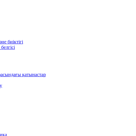
е биіктігі
белгісі
асындағы қатынастар
у
ника