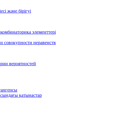
есі және бірігуі
 комбинаторика элементтері
 и совокупности неравенств
ории вероятностей
тангенсы
сындағы қатынастар