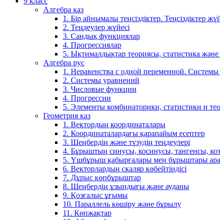
9 класс
Алгебра каз
1. Бір айнымалы теңсіздіктер. Теңсіздіктер жүй
2. Теңдеулер жүйесі
3. Сандық функциялар
4. Прогрессиялар
5. Ықтималдықтар теориясы, статистика және
Алгебра рус
1. Неравенства с одной переменной. Системы
2. Системы уравнений
3. Числовые функции
4. Прогрессии
5. Элементы комбинаторики, статистики и те
Геометрия каз
1. Вектордың координаталары
2. Координаталардағы қарапайым есептер
3. Шеңбердің және түзудің теңдеулері
4. Бұрыштың синусы, косинусы, тангенсы, ко
5. Үшбұрыш қабырғалары мен бұрыштары ара
6. Векторлардың скаляр көбейтіндісі
7. Дұрыс көпбұрыштар
8. Шеңбердің ұзындығы және ауданы
9. Қозғалыс ұғымы
10. Параллель көшіру және бұрылу
11. Көпжақтар