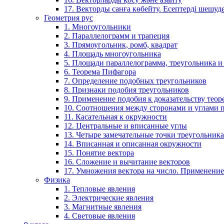
17. Векторды санға көбейту. Есептерді шешу
Геометрия рус
1. Многоугольники
2. Параллелограмм и трапеция
3. Прямоугольник, ромб, квадрат
4. Площадь многоугольника
5. Площади параллелограмма, треугольника и
6. Теорема Пифагора
7. Определение подобных треугольников
8. Признаки подобия треугольников
9. Применение подобия к доказательству теор
10. Соотношения между сторонами и углами 
11. Касательная к окружности
12. Центральные и вписанные углы
13. Четыре замечательные точки треугольника
14. Вписанная и описанная окружности
15. Понятие вектора
16. Сложение и вычитание векторов
17. Умножения вектора на число. Применение
Физика
1. Тепловые явления
2. Электрические явления
3. Магнитные явления
4. Световые явления