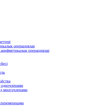
еттері
тикалық операциялар
 арифметикалық операциялар
үйесі
ель
ойства
д одночленами
ад многочленами
я переменными