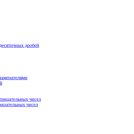
 десятичных дробей
знаменателями
ей
трицательных чисел
рицательных чисел