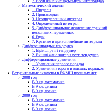
7. Еселі және қисықсызықты интегралдар
Математический анализ
1. Пределы
2. Производная
3. Неопределенный интеграл
4. Определенный интеграл
5. Дифференциальное исчисление функций
нескольких переменных
6. Ряды
7. Кратные и криволинейные интегралы
Дифференциалдық теңдеулер
1. Бірінші ретті теңдеулер
2. Екінші және жоғары ретті теңдеулер
Дифференциальные уравнения
1. Уравнения первого порядка
2. Уравнения второго и высших порядков
Вступительные экзамены в РФМШ прошлых лет
2008 год
В 9 кл, математика
В 9 кл, физика
В 9 кл, логика
2009 год
В 9 кл, математика
В 9 кл, физика
В 9 кл, логика