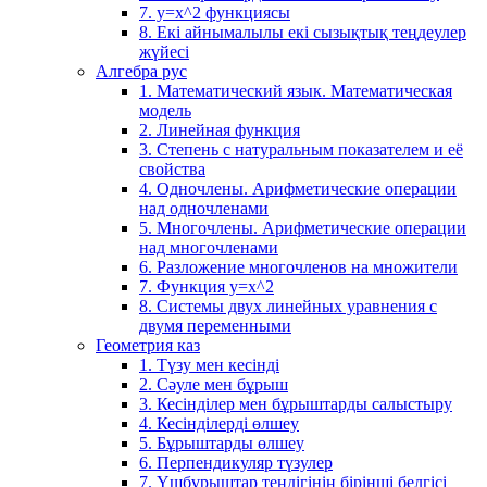
7. у=х^2 функциясы
8. Екі айнымалылы екі сызықтық теңдеулер
жүйесі
Алгебра рус
1. Математический язык. Математическая
модель
2. Линейная функция
3. Степень с натуральным показателем и её
свойства
4. Одночлены. Арифметические операции
над одночленами
5. Многочлены. Арифметические операции
над многочленами
6. Разложение многочленов на множители
7. Функция y=x^2
8. Системы двух линейных уравнения с
двумя переменными
Геометрия каз
1. Түзу мен кесінді
2. Сәуле мен бұрыш
3. Кесінділер мен бұрыштарды салыстыру
4. Кесінділерді өлшеу
5. Бұрыштарды өлшеу
6. Перпендикуляр түзулер
7. Үшбұрыштар теңдігінің бірінші белгісі