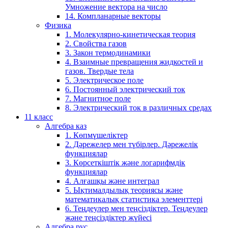
Умножение вектора на число
14. Компланарные векторы
Физика
1. Молекулярно-кинетическая теория
2. Свойства газов
3. Закон термодинамики
4. Взаимные превращения жидкостей и
газов. Твердые тела
5. Электрическое поле
6. Постоянный электрический ток
7. Магнитное поле
8. Электрический ток в различных средах
11 класс
Алгебра каз
1. Көпмүшеліктер
2. Дәрежелер мен түбірлер. Дәрежелік
функциялар
3. Көрсеткіштік және логарифмдік
функциялар
4. Алғашқы және интеграл
5. Ықтималдылық теориясы және
математикалық статистика элементтері
6. Теңдеулер мен теңсіздіктер. Теңдеулер
және теңсіздіктер жүйесі
Алгебра рус