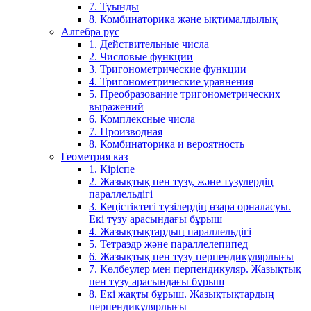
7. Туынды
8. Комбинаторика және ықтималдылық
Алгебра рус
1. Действительные числа
2. Числовые функции
3. Тригонометрические функции
4. Тригонометрические уравнения
5. Преобразование тригонометрических
выражений
6. Комплексные числа
7. Производная
8. Комбинаторика и вероятность
Геометрия каз
1. Кіріспе
2. Жазықтық пен түзу, және түзулердің
параллельдігі
3. Кеңістіктегі түзілердің өзара орналасуы.
Екі түзу арасындағы бұрыш
4. Жазықтықтардың параллельдігі
5. Тетраэдр және параллелепипед
6. Жазықтық пен түзу перпендикулярлығы
7. Көлбеулер мен перпендикуляр. Жазықтық
пен түзу арасындағы бұрыш
8. Екі жақты бұрыш. Жазықтықтардың
перпендикулярлығы