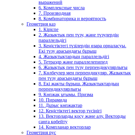
выражений
6. Комплексные числа
7. Производная
8. Комбинаторика и вероятность
Геометрия каз
1. Кіріспе
2. Жазықтық пен түзу, және түзулердің
параллельдігі
3. Кеңістіктегі түзілердің өзара орналасуы.
Екі түзу арасындағы бұрыш
4. Жазықтықтардың параллельдігі
5. Тетраэдр және параллелепипед
6. Жазықтық пен түзу перпендикулярлығы
7. Көлбеулер мен перпендикуляр. Жазықтық
пен түзу арасындағы бұрыш
8. Екі жақты бұрыш. Жазықтықтардың
перпендикулярлығы
9. Көпжақ ұғымы. Призма
10. Пирамида
11. Дұрыс көпжақтар
12. Кеңістіктегі вектор түсінігі
13. Векторларды қосу және алу. Векторды
санға көбейту
14. Компланар векторлар
Геометрия рус