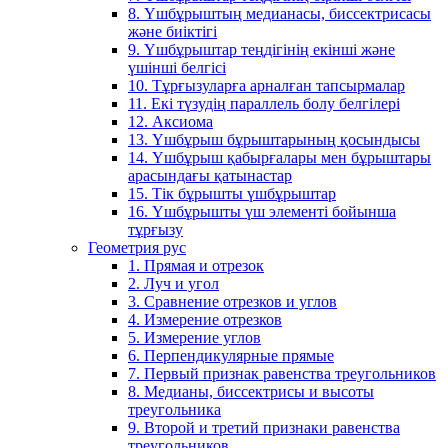
8. Үшбұрыштың медианасы, биссектрисасы
және биіктігі
9. Үшбұрыштар теңдігінің екінші және
үшінші белгісі
10. Тұрғызуларға арналған тапсырмалар
11. Екі түзудің параллель болу белгілері
12. Аксиома
13. Үшбұрыш бұрыштарының қосындысы
14. Үшбұрыш қабырғалары мен бұрыштары
арасындағы қатынастар
15. Тік бұрышты үшбұрыштар
16. Үшбұрышты үш элементі бойынша
тұрғызу
Геометрия рус
1. Прямая и отрезок
2. Луч и угол
3. Сравнение отрезков и углов
4. Измерение отрезков
5. Измерение углов
6. Перпендикулярные прямые
7. Первый признак равенства треугольников
8. Медианы, биссектрисы и высоты
треугольника
9. Второй и третий признаки равенства
треугольников