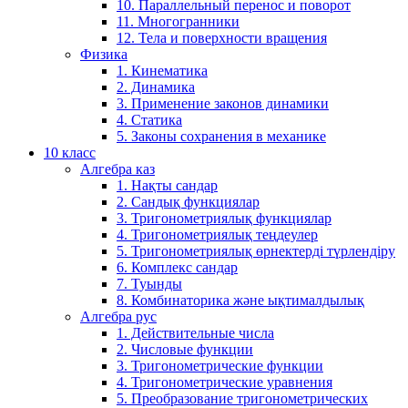
10. Параллельный перенос и поворот
11. Многогранники
12. Тела и поверхности вращения
Физика
1. Кинематика
2. Динамика
3. Применение законов динамики
4. Статика
5. Законы сохранения в механике
10 класс
Алгебра каз
1. Нақты сандар
2. Сандық функциялар
3. Тригонометриялық функциялар
4. Тригонометриялық теңдеулер
5. Тригонометриялық өрнектерді түрлендіру
6. Комплекс сандар
7. Туынды
8. Комбинаторика және ықтималдылық
Алгебра рус
1. Действительные числа
2. Числовые функции
3. Тригонометрические функции
4. Тригонометрические уравнения
5. Преобразование тригонометрических