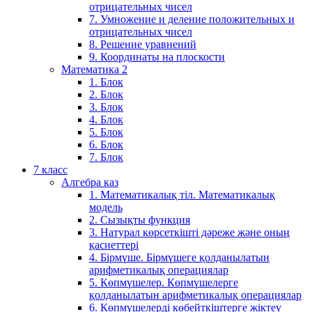
отрицательных чисел
7. Умножение и деление положительных и
отрицательных чисел
8. Решение уравнений
9. Координаты на плоскости
Математика 2
1. Блок
2. Блок
3. Блок
4. Блок
5. Блок
6. Блок
7. Блок
7 класс
Алгебра каз
1. Математикалық тіл. Математикалық
модель
2. Сызықты функция
3. Натурал көрсеткішті дәреже және оның
қасиеттері
4. Бірмүше. Бірмүшеге қолданылатын
арифметикалық операциялар
5. Көпмүшелер. Көпмүшелерге
қолданылатын арифметикалық операциялар
6. Көпмүшелерді көбейткіштерге жіктеу