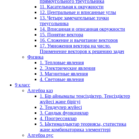
прямоугольного треугольника
11. Касательная к окружности
12. Центральные и вписанные углы
13. Четыре замечательные точки
треугольника
14. Вписанная и описанная окружности
15. Понятие вектора
16. Сложение и вычитание векторов
17. Умножения вектора на число.
Применение векторов к решению задач
Физика
1. Тепловые явления
2. Электрические явления
3. Магнитные явления
4. Световые явления
9 класс
Алгебра каз
1. Бір айнымалы теңсіздіктер. Теңсіздіктер
жүйесі және бірігуі
2. Теңдеулер жүйесі
3. Сандық функциялар
4. Прогрессиялар
5. Ықтималдықтар теориясы, статистика
және комбинаторика элементтері
Алгебра рус