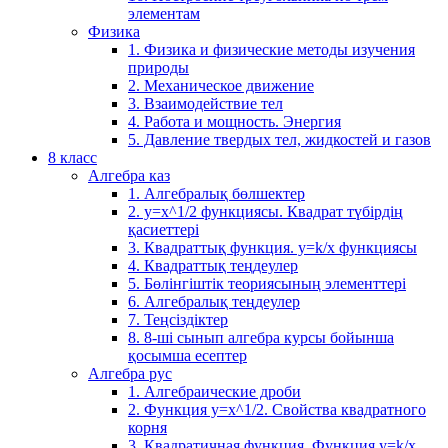
элементам
Физика
1. Физика и физические методы изучения
природы
2. Механическое движение
3. Взаимодействие тел
4. Работа и мощность. Энергия
5. Давление твердых тел, жидкостей и газов
8 класс
Алгебра каз
1. Алгебралық бөлшектер
2. у=х^1/2 функциясы. Квадрат түбірдің
қасиеттері
3. Квадраттық функция. у=k/x функциясы
4. Квадраттық теңдеулер
5. Бөлінгіштік теориясының элементтері
6. Алгебралық теңдеулер
7. Теңсіздіктер
8. 8-ші сынып алгебра курсы бойынша
қосымша есептер
Алгебра рус
1. Алгебраические дроби
2. Функция y=x^1/2. Свойства квадратного
корня
3. Квадратичная функция. Функция у=k/x