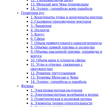
13. Меналай мен Чева теоремалары
14. Эллипс, гипербола және парабола
Геометрия рус
1. Координаты точки и координаты вектора
2. Скалярное произведение векторов
3. Движения
4. Цилиндр
5. Конус
6. Сфера
7. Объем прямоугольного параллелепипеда
8. Объемы прямой призмы и цилиндра
9. Объемы наклонной призмы, пирамиды и
конуса
10. Объем шара и площадь сферы
11. Углы и отрезки, связанные с
окружностью
12. Решение треугольников
13. Теоремы Менелая и Чевы
14. Эллипс, гипербола и парабола
Физика
1. Электромагнитная индукция
2. Электромагнитные колебания и волны
3. Геометрическая и волновая оптика
4. Элементы теории относительности