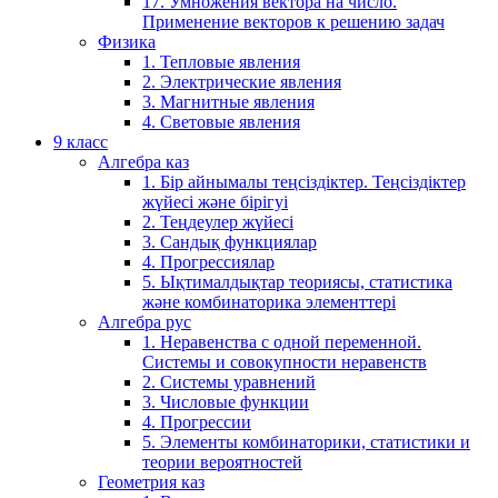
17. Умножения вектора на число.
Применение векторов к решению задач
Физика
1. Тепловые явления
2. Электрические явления
3. Магнитные явления
4. Световые явления
9 класс
Алгебра каз
1. Бір айнымалы теңсіздіктер. Теңсіздіктер
жүйесі және бірігуі
2. Теңдеулер жүйесі
3. Сандық функциялар
4. Прогрессиялар
5. Ықтималдықтар теориясы, статистика
және комбинаторика элементтері
Алгебра рус
1. Неравенства с одной переменной.
Системы и совокупности неравенств
2. Системы уравнений
3. Числовые функции
4. Прогрессии
5. Элементы комбинаторики, статистики и
теории вероятностей
Геометрия каз