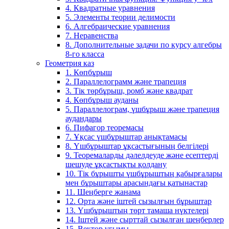
4. Квадратные уравнения
5. Элементы теории делимости
6. Алгебраические уравнения
7. Неравенства
8. Дополнительные задачи по курсу алгебры
8-го класса
Геометрия каз
1. Көпбұрыш
2. Параллелограмм және трапеция
3. Тік төрбұрыш, ромб және квадрат
4. Көпбұрыш ауданы
5. Параллелограм, үшбұрыш және трапеция
аудандары
6. Пифагор теоремасы
7. Ұқсас үшбұрыштар анықтамасы
8. Үшбұрыштар ұқсастығының белгілері
9. Теоремаларды дәлелдеуде және есептерді
шешуде ұқсастықты қолдану
10. Тік бұрышты үшбұрыштың қабырғалары
мен бұрыштары арасындағы қатынастар
11. Шеңберге жанама
12. Орта және іштей сызылғын бұрыштар
13. Үшбұрыштың төрт тамаша нүктелері
14. Іштей және сырттай сызылған шеңберлер
15. Вектор ұғымы