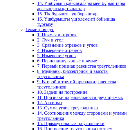
14. Үшбұрыш қабырғалары мен бұрыштары
арасындағы қатынастар
15. Тік бұрышты үшбұрыштар
16. Үшбұрышты үш элементі бойынша
тұрғызу
Геометрия рус
1. Прямая и отрезок
2. Луч и угол
3. Сравнение отрезков и углов
4. Измерение отрезков
5. Измерение углов
6. Перпендикулярные прямые
7. Первый признак равенства треугольников
8. Медианы, биссектрисы и высоты
треугольника
9. Второй и третий признаки равенства
треугольников
10. Задачи на построение
11. Признаки параллельности двух прямых
12. Аксиома
13. Сумма углов треугольника
14. Соотношения между сторонами и углами
треугольника
15. Прямоугольные треугольники
16. Построение треугольника по трем