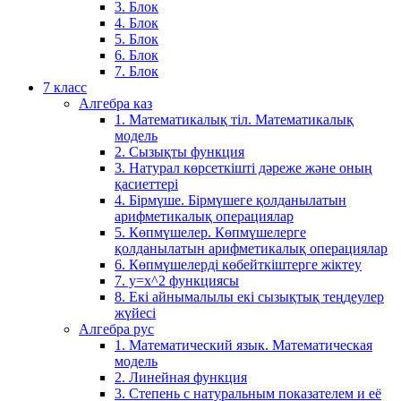
3. Блок
4. Блок
5. Блок
6. Блок
7. Блок
7 класс
Алгебра каз
1. Математикалық тіл. Математикалық
модель
2. Сызықты функция
3. Натурал көрсеткішті дәреже және оның
қасиеттері
4. Бірмүше. Бірмүшеге қолданылатын
арифметикалық операциялар
5. Көпмүшелер. Көпмүшелерге
қолданылатын арифметикалық операциялар
6. Көпмүшелерді көбейткіштерге жіктеу
7. у=х^2 функциясы
8. Екі айнымалылы екі сызықтық теңдеулер
жүйесі
Алгебра рус
1. Математический язык. Математическая
модель
2. Линейная функция
3. Степень с натуральным показателем и её