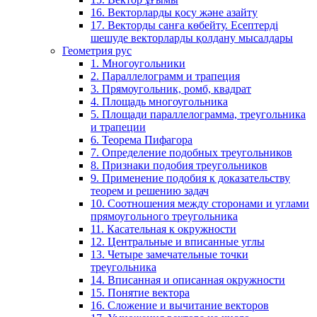
16. Векторларды қосу және азайту
17. Векторды санға көбейту. Есептерді
шешуде векторларды қолдану мысалдары
Геометрия рус
1. Многоугольники
2. Параллелограмм и трапеция
3. Прямоугольник, ромб, квадрат
4. Площадь многоугольника
5. Площади параллелограмма, треугольника
и трапеции
6. Теорема Пифагора
7. Определение подобных треугольников
8. Признаки подобия треугольников
9. Применение подобия к доказательству
теорем и решению задач
10. Соотношения между сторонами и углами
прямоугольного треугольника
11. Касательная к окружности
12. Центральные и вписанные углы
13. Четыре замечательные точки
треугольника
14. Вписанная и описанная окружности
15. Понятие вектора
16. Сложение и вычитание векторов