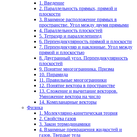
1. Введение
2. Параллельность прямых, прямой и
плоскости
3. Взаимное расположение прямых в
пространстве. Угол между двумя прямыми
4. Параллельность плоскостей
5. Тетраэдр и параллелепипед
6. Перпендикулярность прямой и плоскости
7. Перпендикуляр и наклонные. Угол между
прямой и плоскостью
8. Двугранный угол. Перпендикулярность
плоскостей
9. Понятие многогранника. Призма
10. Пирамида
11. Правильные многогранники
12. Понятие вектора в пространстве
13. Сложение и вычитание векторов.
Умножение вектора на число
14. Компланарные векторы
Физика
1. Молекулярно-кинетическая теория
2. Свойства газов
3. Закон термодинамики
4. Взаимные превращения жидкостей и
газов. Твердые тела