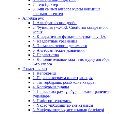
7. Теңсіздіктер
8. 8-ші сынып алгебра курсы бойынша
қосымша есептер
Алгебра рус
1. Алгебраические дроби
2. Функция y=x^1/2. Свойства квадратного
корня
3. Квадратичная функция. Функция у=k/x
4. Квадратные уравнения
5. Элементы теории делимости
6. Алгебраические уравнения
7. Неравенства
8. Дополнительные задачи по курсу алгебры
8-го класса
Геометрия каз
1. Көпбұрыш
2. Параллелограмм және трапеция
3. Тік төрбұрыш, ромб және квадрат
4. Көпбұрыш ауданы
5. Параллелограм, үшбұрыш және трапеция
аудандары
6. Пифагор теоремасы
7. Ұқсас үшбұрыштар анықтамасы
8. Үшбұрыштар ұқсастығының белгілері