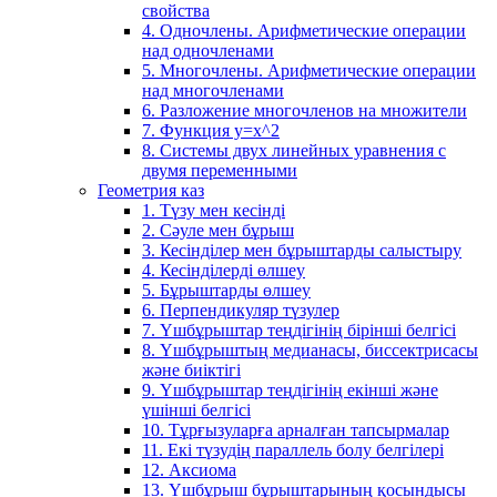
свойства
4. Одночлены. Арифметические операции
над одночленами
5. Многочлены. Арифметические операции
над многочленами
6. Разложение многочленов на множители
7. Функция y=x^2
8. Системы двух линейных уравнения с
двумя переменными
Геометрия каз
1. Түзу мен кесінді
2. Сәуле мен бұрыш
3. Кесінділер мен бұрыштарды салыстыру
4. Кесінділерді өлшеу
5. Бұрыштарды өлшеу
6. Перпендикуляр түзулер
7. Үшбұрыштар теңдігінің бірінші белгісі
8. Үшбұрыштың медианасы, биссектрисасы
және биіктігі
9. Үшбұрыштар теңдігінің екінші және
үшінші белгісі
10. Тұрғызуларға арналған тапсырмалар
11. Екі түзудің параллель болу белгілері
12. Аксиома
13. Үшбұрыш бұрыштарының қосындысы