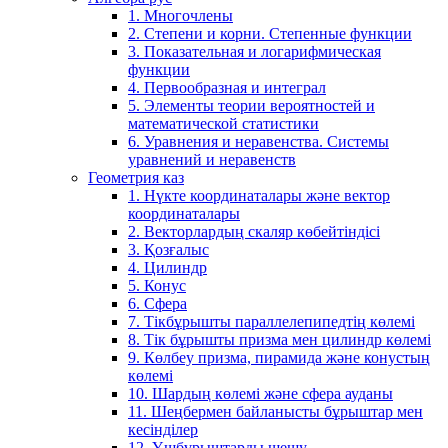
1. Многочлены
2. Степени и корни. Степенные функции
3. Показательная и логарифмическая
функции
4. Первообразная и интеграл
5. Элементы теории вероятностей и
математической статистики
6. Уравнения и неравенства. Системы
уравнений и неравенств
Геометрия каз
1. Нүкте координаталары және вектор
координаталары
2. Векторлардың скаляр көбейтіндісі
3. Қозғалыс
4. Цилиндр
5. Конус
6. Сфера
7. Тікбұрышты параллелепипедтің көлемі
8. Тік бұрышты призма мен цилиндр көлемі
9. Көлбеу призма, пирамида және конустың
көлемі
10. Шардың көлемі және сфера ауданы
11. Шеңбермен байланысты бұрыштар мен
кесінділер
12. Үшбұрыштарды шешу