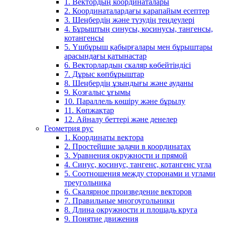
1. Вектордың координаталары
2. Координаталардағы қарапайым есептер
3. Шеңбердің және түзудің теңдеулері
4. Бұрыштың синусы, косинусы, тангенсы,
котангенсы
5. Үшбұрыш қабырғалары мен бұрыштары
арасындағы қатынастар
6. Векторлардың скаляр көбейтіндісі
7. Дұрыс көпбұрыштар
8. Шеңбердің ұзындығы және ауданы
9. Қозғалыс ұғымы
10. Параллель көшіру және бұрылу
11. Көпжақтар
12. Айналу беттері және денелер
Геометрия рус
1. Координаты вектора
2. Простейшие задачи в координатах
3. Уравнения окружности и прямой
4. Синус, косинус, тангенс, котангенс угла
5. Соотношения между сторонами и углами
треугольника
6. Скалярное произведение векторов
7. Правильные многоугольники
8. Длина окружности и площадь круга
9. Понятие движения