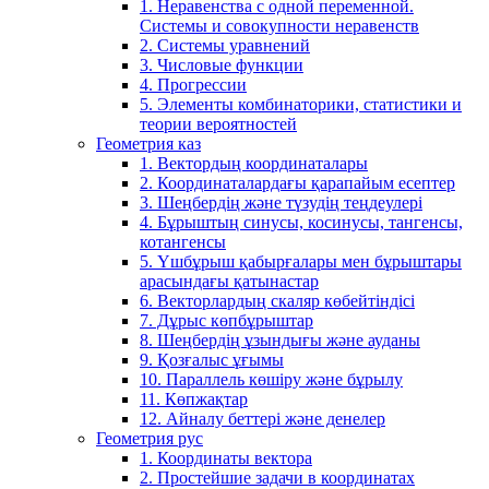
1. Неравенства с одной переменной.
Системы и совокупности неравенств
2. Системы уравнений
3. Числовые функции
4. Прогрессии
5. Элементы комбинаторики, статистики и
теории вероятностей
Геометрия каз
1. Вектордың координаталары
2. Координаталардағы қарапайым есептер
3. Шеңбердің және түзудің теңдеулері
4. Бұрыштың синусы, косинусы, тангенсы,
котангенсы
5. Үшбұрыш қабырғалары мен бұрыштары
арасындағы қатынастар
6. Векторлардың скаляр көбейтіндісі
7. Дұрыс көпбұрыштар
8. Шеңбердің ұзындығы және ауданы
9. Қозғалыс ұғымы
10. Параллель көшіру және бұрылу
11. Көпжақтар
12. Айналу беттері және денелер
Геометрия рус
1. Координаты вектора
2. Простейшие задачи в координатах