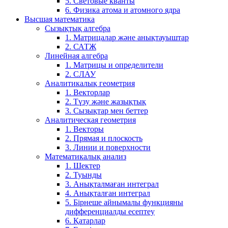
5. Световые кванты
6. Физика атома и атомного ядра
Высшая математика
Сызықтық алгебра
1. Матрицалар және анықтауыштар
2. САТЖ
Линейная алгебра
1. Матрицы и определители
2. СЛАУ
Аналитикалық геометрия
1. Векторлар
2. Түзу және жазықтық
3. Сызықтар мен беттер
Аналитическая геометрия
1. Векторы
2. Прямая и плоскость
3. Линии и поверхности
Математикалық анализ
1. Шектер
2. Туынды
3. Анықталмаған интеграл
4. Анықталған интеграл
5. Бірнеше айнымалы функцияны
дифференциалды есептеу
6. Қатарлар