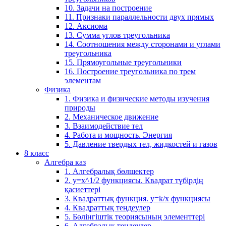
10. Задачи на построение
11. Признаки параллельности двух прямых
12. Аксиома
13. Сумма углов треугольника
14. Соотношения между сторонами и углами
треугольника
15. Прямоугольные треугольники
16. Построение треугольника по трем
элементам
Физика
1. Физика и физические методы изучения
природы
2. Механическое движение
3. Взаимодействие тел
4. Работа и мощность. Энергия
5. Давление твердых тел, жидкостей и газов
8 класс
Алгебра каз
1. Алгебралық бөлшектер
2. у=х^1/2 функциясы. Квадрат түбірдің
қасиеттері
3. Квадраттық функция. у=k/x функциясы
4. Квадраттық теңдеулер
5. Бөлінгіштік теориясының элементтері
6. Алгебралық теңдеулер