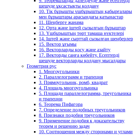
9. Теоремаларды дәлелдеуде және есептерді
шешуде ұқсастықты қолдану
10. Тік бұрышты үшбұрыштың қабырғалары
мен бұрыштары арасындағы қатынастар
11. Шеңберге жанама
12. Орта және іштей сызылғын бұрыштар
13. Үшбұрыштың төрт тамаша нүктелері
14. Іштей және сырттай сызылған шеңберлер
15. Вектор ұғымы
16. Векторларды қосу және азайту
17. Векторды санға көбейту. Есептерді
шешуде векторларды қолдану мысалдары
Геометрия рус
1. Многоугольники
2. Параллелограмм и трапеция
3. Прямоугольник, ромб, квадрат
4. Площадь многоугольника
5. Площади параллелограмма, треугольника
и трапеции
6. Теорема Пифагора
7. Определение подобных треугольников
8. Признаки подобия треугольников
9. Применение подобия к доказательству
теорем и решению задач
10. Соотношения между сторонами и углами