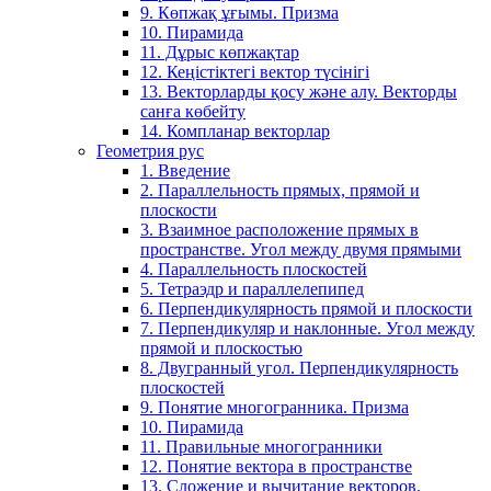
9. Көпжақ ұғымы. Призма
10. Пирамида
11. Дұрыс көпжақтар
12. Кеңістіктегі вектор түсінігі
13. Векторларды қосу және алу. Векторды
санға көбейту
14. Компланар векторлар
Геометрия рус
1. Введение
2. Параллельность прямых, прямой и
плоскости
3. Взаимное расположение прямых в
пространстве. Угол между двумя прямыми
4. Параллельность плоскостей
5. Тетраэдр и параллелепипед
6. Перпендикулярность прямой и плоскости
7. Перпендикуляр и наклонные. Угол между
прямой и плоскостью
8. Двугранный угол. Перпендикулярность
плоскостей
9. Понятие многогранника. Призма
10. Пирамида
11. Правильные многогранники
12. Понятие вектора в пространстве
13. Сложение и вычитание векторов.