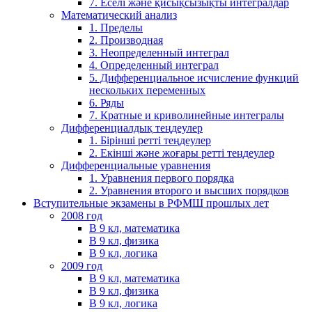
7. Еселі және қисықсызықты интегралдар
Математический анализ
1. Пределы
2. Производная
3. Неопределенный интеграл
4. Определенный интеграл
5. Дифференциальное исчисление функций
нескольких переменных
6. Ряды
7. Кратные и криволинейные интегралы
Дифференциалдық теңдеулер
1. Бірінші ретті теңдеулер
2. Екінші және жоғары ретті теңдеулер
Дифференциальные уравнения
1. Уравнения первого порядка
2. Уравнения второго и высших порядков
Вступительные экзамены в РФМШ прошлых лет
2008 год
В 9 кл, математика
В 9 кл, физика
В 9 кл, логика
2009 год
В 9 кл, математика
В 9 кл, физика
В 9 кл, логика