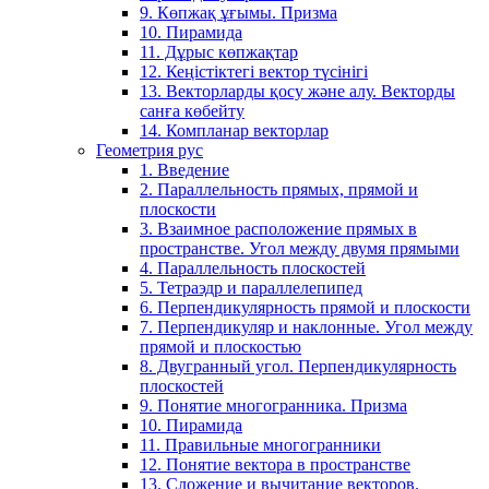
9. Көпжақ ұғымы. Призма
10. Пирамида
11. Дұрыс көпжақтар
12. Кеңістіктегі вектор түсінігі
13. Векторларды қосу және алу. Векторды
санға көбейту
14. Компланар векторлар
Геометрия рус
1. Введение
2. Параллельность прямых, прямой и
плоскости
3. Взаимное расположение прямых в
пространстве. Угол между двумя прямыми
4. Параллельность плоскостей
5. Тетраэдр и параллелепипед
6. Перпендикулярность прямой и плоскости
7. Перпендикуляр и наклонные. Угол между
прямой и плоскостью
8. Двугранный угол. Перпендикулярность
плоскостей
9. Понятие многогранника. Призма
10. Пирамида
11. Правильные многогранники
12. Понятие вектора в пространстве
13. Сложение и вычитание векторов.