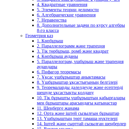
4. Квадратные уравнения
5. Элементы теории делимости
6. Алгебраические уравнения
7. Неравенства
8. Дополнительные задачи по курсу алгебры
8-го класса
Геометрия каз
1. Көпбұрыш
2. Параллелограмм және трапеция
3. Тік төрбұрыш, ромб және квадрат
4. Көпбұрыш ауданы
5. Параллелограм, үшбұрыш және трапеция
аудандары
6. Пифагор теоремасы
7. Ұқсас үшбұрыштар анықтамасы
8. Үшбұрыштар ұқсастығының белгілері
9. Теоремаларды дәлелдеуде және есептерді
шешуде ұқсастықты қолдану
10. Тік бұрышты үшбұрыштың қабырғалары
мен бұрыштары арасындағы қатынастар
11. Шеңберге жанама
12. Орта және іштей сызылғын бұрыштар
13. Үшбұрыштың төрт тамаша нүктелері
14. Іштей және сырттай сызылған шеңберлер
15. Вектор ұғымы