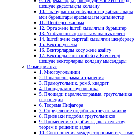
9. Теоремаларды дәлелдеуде және есептерді
шешуде ұқсастықты қолдану
10. Тік бұрышты үшбұрыштың қабырғалары
мен бұрыштары арасындағы қатынастар
11. Шеңберге жанама
12. Орта және іштей сызылғын бұрыштар
13. Үшбұрыштың төрт тамаша нүктелері
14. Іштей және сырттай сызылған шеңберлер
15. Вектор ұғымы
16. Векторларды қосу және азайту
17. Векторды санға көбейту. Есептерді
шешуде векторларды қолдану мысалдары
Геометрия рус
1. Многоугольники
2. Параллелограмм и трапеция
3. Прямоугольник, ромб, квадрат
4. Площадь многоугольника
5. Площади параллелограмма, треугольника
и трапеции
6. Теорема Пифагора
7. Определение подобных треугольников
8. Признаки подобия треугольников
9. Применение подобия к доказательству
теорем и решению задач
10. Соотношения между сторонами и углами