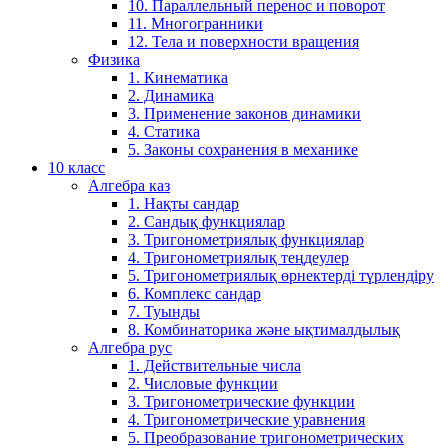
10. Параллельный перенос и поворот
11. Многогранники
12. Тела и поверхности вращения
Физика
1. Кинематика
2. Динамика
3. Применение законов динамики
4. Статика
5. Законы сохранения в механике
10 класс
Алгебра каз
1. Нақты сандар
2. Сандық функциялар
3. Тригонометриялық функциялар
4. Тригонометриялық теңдеулер
5. Тригонометриялық өрнектерді түрлендіру
6. Комплекс сандар
7. Туынды
8. Комбинаторика және ықтималдылық
Алгебра рус
1. Действительные числа
2. Числовые функции
3. Тригонометрические функции
4. Тригонометрические уравнения
5. Преобразование тригонометрических