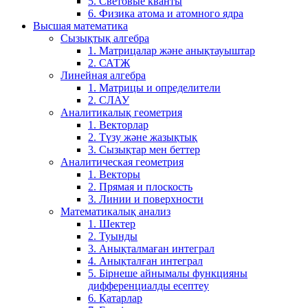
5. Световые кванты
6. Физика атома и атомного ядра
Высшая математика
Сызықтық алгебра
1. Матрицалар және анықтауыштар
2. САТЖ
Линейная алгебра
1. Матрицы и определители
2. СЛАУ
Аналитикалық геометрия
1. Векторлар
2. Түзу және жазықтық
3. Сызықтар мен беттер
Аналитическая геометрия
1. Векторы
2. Прямая и плоскость
3. Линии и поверхности
Математикалық анализ
1. Шектер
2. Туынды
3. Анықталмаған интеграл
4. Анықталған интеграл
5. Бірнеше айнымалы функцияны
дифференциалды есептеу
6. Қатарлар