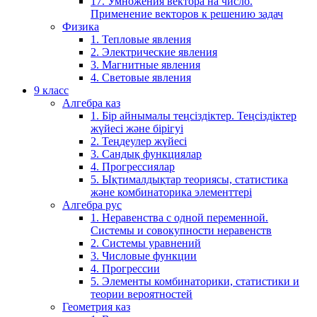
17. Умножения вектора на число.
Применение векторов к решению задач
Физика
1. Тепловые явления
2. Электрические явления
3. Магнитные явления
4. Световые явления
9 класс
Алгебра каз
1. Бір айнымалы теңсіздіктер. Теңсіздіктер
жүйесі және бірігуі
2. Теңдеулер жүйесі
3. Сандық функциялар
4. Прогрессиялар
5. Ықтималдықтар теориясы, статистика
және комбинаторика элементтері
Алгебра рус
1. Неравенства с одной переменной.
Системы и совокупности неравенств
2. Системы уравнений
3. Числовые функции
4. Прогрессии
5. Элементы комбинаторики, статистики и
теории вероятностей
Геометрия каз