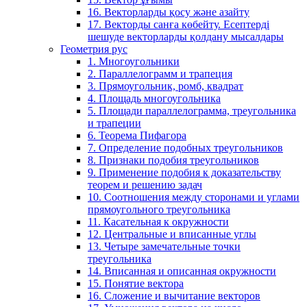
16. Векторларды қосу және азайту
17. Векторды санға көбейту. Есептерді
шешуде векторларды қолдану мысалдары
Геометрия рус
1. Многоугольники
2. Параллелограмм и трапеция
3. Прямоугольник, ромб, квадрат
4. Площадь многоугольника
5. Площади параллелограмма, треугольника
и трапеции
6. Теорема Пифагора
7. Определение подобных треугольников
8. Признаки подобия треугольников
9. Применение подобия к доказательству
теорем и решению задач
10. Соотношения между сторонами и углами
прямоугольного треугольника
11. Касательная к окружности
12. Центральные и вписанные углы
13. Четыре замечательные точки
треугольника
14. Вписанная и описанная окружности
15. Понятие вектора
16. Сложение и вычитание векторов