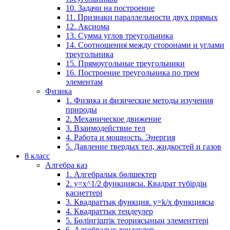
10. Задачи на построение
11. Признаки параллельности двух прямых
12. Аксиома
13. Сумма углов треугольника
14. Соотношения между сторонами и углами
треугольника
15. Прямоугольные треугольники
16. Построение треугольника по трем
элементам
Физика
1. Физика и физические методы изучения
природы
2. Механическое движение
3. Взаимодействие тел
4. Работа и мощность. Энергия
5. Давление твердых тел, жидкостей и газов
8 класс
Алгебра каз
1. Алгебралық бөлшектер
2. у=х^1/2 функциясы. Квадрат түбірдің
қасиеттері
3. Квадраттық функция. у=k/x функциясы
4. Квадраттық теңдеулер
5. Бөлінгіштік теориясының элементтері
6. Алгебралық теңдеулер