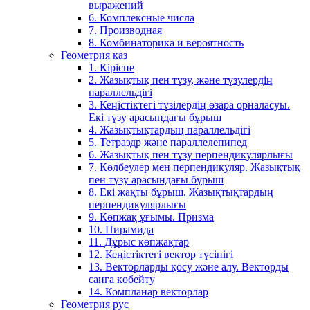
выражений
6. Комплексные числа
7. Производная
8. Комбинаторика и вероятность
Геометрия каз
1. Кіріспе
2. Жазықтық пен түзу, және түзулердің
параллельдігі
3. Кеңістіктегі түзілердің өзара орналасуы.
Екі түзу арасындағы бұрыш
4. Жазықтықтардың параллельдігі
5. Тетраэдр және параллелепипед
6. Жазықтық пен түзу перпендикулярлығы
7. Көлбеулер мен перпендикуляр. Жазықтық
пен түзу арасындағы бұрыш
8. Екі жақты бұрыш. Жазықтықтардың
перпендикулярлығы
9. Көпжақ ұғымы. Призма
10. Пирамида
11. Дұрыс көпжақтар
12. Кеңістіктегі вектор түсінігі
13. Векторларды қосу және алу. Векторды
санға көбейту
14. Компланар векторлар
Геометрия рус