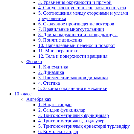
3. Уравнения окружности и прямой
4. Синус, косинус, тангенс, котангенс угла
5. Соотношения между сторонами и углами
треугольника
6. Скалярное произведение векторов
7. Правильные многоугольники
8. Длина окружности и площадь круга
9. Понятие движения
10. Параллельный перенос и поворот
11. Многогранники
12. Тела и поверхности вращения
Физика
1. Кинематика
2. Динамика
3. Применение законов динамики
4. Статика
5. Законы сохранения в механике
10 класс
Алгебра каз
1. Нақты сандар
2. Сандық функциялар
3. Тригонометриялық функциялар
4. Тригонометриялық теңдеулер
5. Тригонометриялық өрнектерді түрлендіру
6. Комплекс сандар