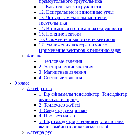
прямоугольного треугольника
11. Касательная к окружности
12. Центральные и вписанные углы
13. Четыре замечательные точки
треугольника
14. Вписанная и описанная окружности
15. Понятие вектора
16. Сложение и вычитание векторов
17. Умножения вектора на число.
Применение векторов к решению задач
Физика
1. Тепловые явления
2. Электрические явления
3. Магнитные явления
4. Световые явления
9 класс
Алгебра каз
1. Бір айнымалы теңсіздіктер. Теңсіздіктер
жүйесі және бірігуі
2. Теңдеулер жүйесі
3. Сандық функциялар
4. Прогрессиялар
5. Ықтималдықтар теориясы, статистика
және комбинаторика элементтері
Алгебра рус