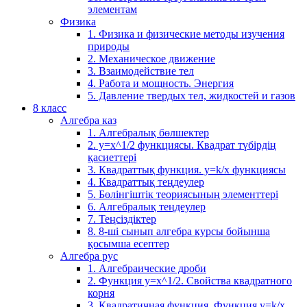
элементам
Физика
1. Физика и физические методы изучения
природы
2. Механическое движение
3. Взаимодействие тел
4. Работа и мощность. Энергия
5. Давление твердых тел, жидкостей и газов
8 класс
Алгебра каз
1. Алгебралық бөлшектер
2. у=х^1/2 функциясы. Квадрат түбірдің
қасиеттері
3. Квадраттық функция. у=k/x функциясы
4. Квадраттық теңдеулер
5. Бөлінгіштік теориясының элементтері
6. Алгебралық теңдеулер
7. Теңсіздіктер
8. 8-ші сынып алгебра курсы бойынша
қосымша есептер
Алгебра рус
1. Алгебраические дроби
2. Функция y=x^1/2. Свойства квадратного
корня
3. Квадратичная функция. Функция у=k/x