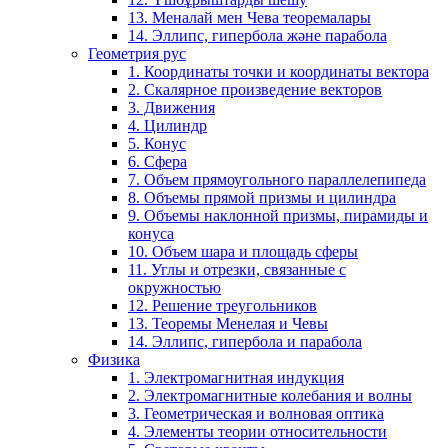
13. Меналай мен Чева теоремалары
14. Эллипс, гипербола және парабола
Геометрия рус
1. Координаты точки и координаты вектора
2. Скалярное произведение векторов
3. Движения
4. Цилиндр
5. Конус
6. Сфера
7. Объем прямоугольного параллелепипеда
8. Объемы прямой призмы и цилиндра
9. Объемы наклонной призмы, пирамиды и
конуса
10. Объем шара и площадь сферы
11. Углы и отрезки, связанные с
окружностью
12. Решение треугольников
13. Теоремы Менелая и Чевы
14. Эллипс, гипербола и парабола
Физика
1. Электромагнитная индукция
2. Электромагнитные колебания и волны
3. Геометрическая и волновая оптика
4. Элементы теории относительности