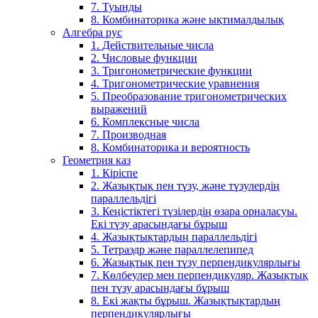
7. Туынды
8. Комбинаторика және ықтималдылық
Алгебра рус
1. Действительные числа
2. Числовые функции
3. Тригонометрические функции
4. Тригонометрические уравнения
5. Преобразование тригонометрических
выражений
6. Комплексные числа
7. Производная
8. Комбинаторика и вероятность
Геометрия каз
1. Кіріспе
2. Жазықтық пен түзу, және түзулердің
параллельдігі
3. Кеңістіктегі түзілердің өзара орналасуы.
Екі түзу арасындағы бұрыш
4. Жазықтықтардың параллельдігі
5. Тетраэдр және параллелепипед
6. Жазықтық пен түзу перпендикулярлығы
7. Көлбеулер мен перпендикуляр. Жазықтық
пен түзу арасындағы бұрыш
8. Екі жақты бұрыш. Жазықтықтардың
перпендикулярлығы