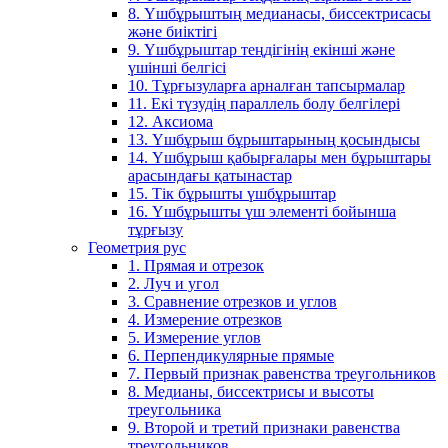
8. Үшбұрыштың медианасы, биссектрисасы
және биіктігі
9. Үшбұрыштар теңдігінің екінші және
үшінші белгісі
10. Тұрғызуларға арналған тапсырмалар
11. Екі түзудің параллель болу белгілері
12. Аксиома
13. Үшбұрыш бұрыштарының қосындысы
14. Үшбұрыш қабырғалары мен бұрыштары
арасындағы қатынастар
15. Тік бұрышты үшбұрыштар
16. Үшбұрышты үш элементі бойынша
тұрғызу
Геометрия рус
1. Прямая и отрезок
2. Луч и угол
3. Сравнение отрезков и углов
4. Измерение отрезков
5. Измерение углов
6. Перпендикулярные прямые
7. Первый признак равенства треугольников
8. Медианы, биссектрисы и высоты
треугольника
9. Второй и третий признаки равенства
треугольников