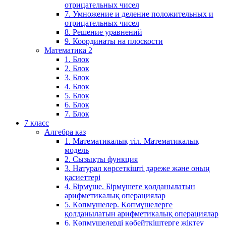
отрицательных чисел
7. Умножение и деление положительных и
отрицательных чисел
8. Решение уравнений
9. Координаты на плоскости
Математика 2
1. Блок
2. Блок
3. Блок
4. Блок
5. Блок
6. Блок
7. Блок
7 класс
Алгебра каз
1. Математикалық тіл. Математикалық
модель
2. Сызықты функция
3. Натурал көрсеткішті дәреже және оның
қасиеттері
4. Бірмүше. Бірмүшеге қолданылатын
арифметикалық операциялар
5. Көпмүшелер. Көпмүшелерге
қолданылатын арифметикалық операциялар
6. Көпмүшелерді көбейткіштерге жіктеу