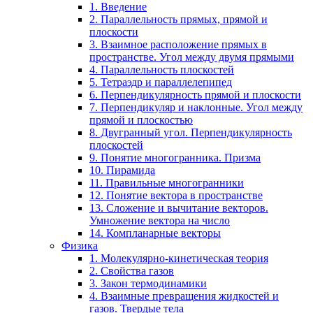
1. Введение
2. Параллельность прямых, прямой и
плоскости
3. Взаимное расположение прямых в
пространстве. Угол между двумя прямыми
4. Параллельность плоскостей
5. Тетраэдр и параллелепипед
6. Перпендикулярность прямой и плоскости
7. Перпендикуляр и наклонные. Угол между
прямой и плоскостью
8. Двугранный угол. Перпендикулярность
плоскостей
9. Понятие многогранника. Призма
10. Пирамида
11. Правильные многогранники
12. Понятие вектора в пространстве
13. Сложение и вычитание векторов.
Умножение вектора на число
14. Компланарные векторы
Физика
1. Молекулярно-кинетическая теория
2. Свойства газов
3. Закон термодинамики
4. Взаимные превращения жидкостей и
газов. Твердые тела