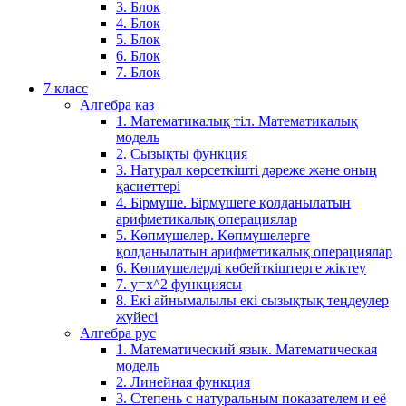
3. Блок
4. Блок
5. Блок
6. Блок
7. Блок
7 класс
Алгебра каз
1. Математикалық тіл. Математикалық
модель
2. Сызықты функция
3. Натурал көрсеткішті дәреже және оның
қасиеттері
4. Бірмүше. Бірмүшеге қолданылатын
арифметикалық операциялар
5. Көпмүшелер. Көпмүшелерге
қолданылатын арифметикалық операциялар
6. Көпмүшелерді көбейткіштерге жіктеу
7. у=х^2 функциясы
8. Екі айнымалылы екі сызықтық теңдеулер
жүйесі
Алгебра рус
1. Математический язык. Математическая
модель
2. Линейная функция
3. Степень с натуральным показателем и её