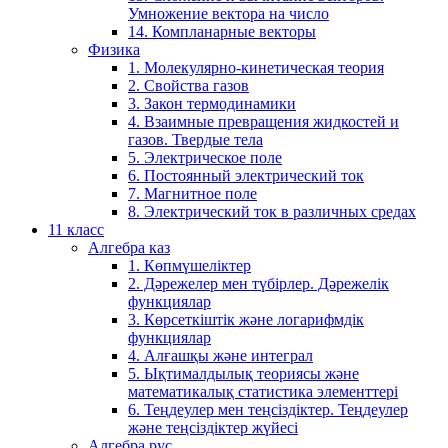
Умножение вектора на число
14. Компланарные векторы
Физика
1. Молекулярно-кинетическая теория
2. Свойства газов
3. Закон термодинамики
4. Взаимные превращения жидкостей и
газов. Твердые тела
5. Электрическое поле
6. Постоянный электрический ток
7. Магнитное поле
8. Электрический ток в различных средах
11 класс
Алгебра каз
1. Көпмүшеліктер
2. Дәрежелер мен түбірлер. Дәрежелік
функциялар
3. Көрсеткіштік және логарифмдік
функциялар
4. Алғашқы және интеграл
5. Ықтималдылық теориясы және
математикалық статистика элементтері
6. Теңдеулер мен теңсіздіктер. Теңдеулер
және теңсіздіктер жүйесі
Алгебра рус