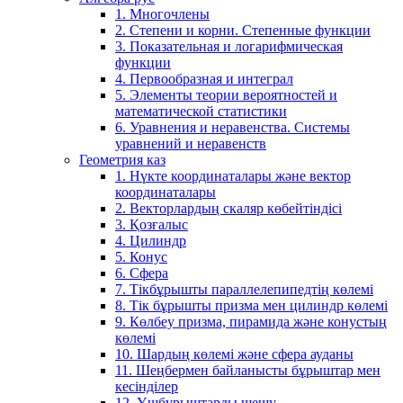
1. Многочлены
2. Степени и корни. Степенные функции
3. Показательная и логарифмическая
функции
4. Первообразная и интеграл
5. Элементы теории вероятностей и
математической статистики
6. Уравнения и неравенства. Системы
уравнений и неравенств
Геометрия каз
1. Нүкте координаталары және вектор
координаталары
2. Векторлардың скаляр көбейтіндісі
3. Қозғалыс
4. Цилиндр
5. Конус
6. Сфера
7. Тікбұрышты параллелепипедтің көлемі
8. Тік бұрышты призма мен цилиндр көлемі
9. Көлбеу призма, пирамида және конустың
көлемі
10. Шардың көлемі және сфера ауданы
11. Шеңбермен байланысты бұрыштар мен
кесінділер
12. Үшбұрыштарды шешу