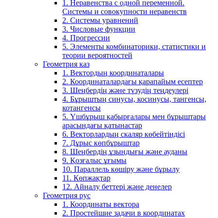
1. Неравенства с одной переменной.
Системы и совокупности неравенств
2. Системы уравнений
3. Числовые функции
4. Прогрессии
5. Элементы комбинаторики, статистики и
теории вероятностей
Геометрия каз
1. Вектордың координаталары
2. Координаталардағы қарапайым есептер
3. Шеңбердің және түзудің теңдеулері
4. Бұрыштың синусы, косинусы, тангенсы,
котангенсы
5. Үшбұрыш қабырғалары мен бұрыштары
арасындағы қатынастар
6. Векторлардың скаляр көбейтіндісі
7. Дұрыс көпбұрыштар
8. Шеңбердің ұзындығы және ауданы
9. Қозғалыс ұғымы
10. Параллель көшіру және бұрылу
11. Көпжақтар
12. Айналу беттері және денелер
Геометрия рус
1. Координаты вектора
2. Простейшие задачи в координатах