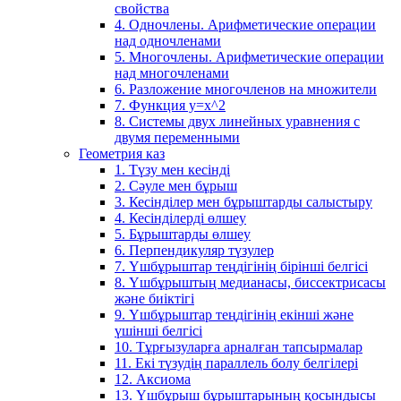
свойства
4. Одночлены. Арифметические операции
над одночленами
5. Многочлены. Арифметические операции
над многочленами
6. Разложение многочленов на множители
7. Функция y=x^2
8. Системы двух линейных уравнения с
двумя переменными
Геометрия каз
1. Түзу мен кесінді
2. Сәуле мен бұрыш
3. Кесінділер мен бұрыштарды салыстыру
4. Кесінділерді өлшеу
5. Бұрыштарды өлшеу
6. Перпендикуляр түзулер
7. Үшбұрыштар теңдігінің бірінші белгісі
8. Үшбұрыштың медианасы, биссектрисасы
және биіктігі
9. Үшбұрыштар теңдігінің екінші және
үшінші белгісі
10. Тұрғызуларға арналған тапсырмалар
11. Екі түзудің параллель болу белгілері
12. Аксиома
13. Үшбұрыш бұрыштарының қосындысы