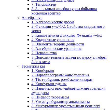
7. Теңсіздіктер
8. 8-ші сынып алгебра курсы бойынша
қосымша есептер
Алгебра рус
1. Алгебраические дроби
2. Функция y=x^1/2. Свойства квадратного
корня
3. Квадратичная функция. Функция у=k/x
4. Квадратные уравнения
5. Элементы теории делимости
6. Алгебраические уравнения
7. Неравенства
8. Дополнительные задачи по курсу алгебры
8-го класса
Геометрия каз
1. Көпбұрыш
2. Параллелограмм және трапеция
3. Тік төрбұрыш, ромб және квадрат
4. Көпбұрыш ауданы
5. Параллелограм, үшбұрыш және трапеция
аудандары
6. Пифагор теоремасы
7. Ұқсас үшбұрыштар анықтамасы
8. Үшбұрыштар ұқсастығының белгілері