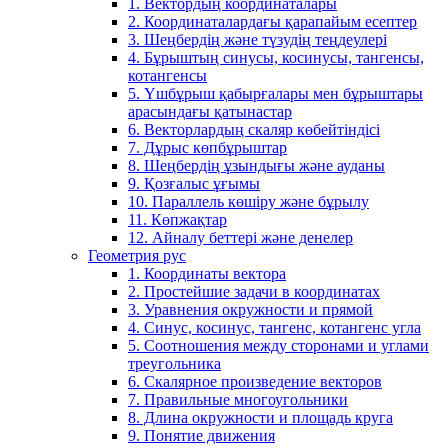
1. Вектордың координаталары
2. Координаталардағы қарапайым есептер
3. Шеңбердің және түзудің теңдеулері
4. Бұрыштың синусы, косинусы, тангенсы,
котангенсы
5. Үшбұрыш қабырғалары мен бұрыштары
арасындағы қатынастар
6. Векторлардың скаляр көбейтіндісі
7. Дұрыс көпбұрыштар
8. Шеңбердің ұзындығы және ауданы
9. Қозғалыс ұғымы
10. Параллель көшіру және бұрылу
11. Көпжақтар
12. Айналу беттері және денелер
Геометрия рус
1. Координаты вектора
2. Простейшие задачи в координатах
3. Уравнения окружности и прямой
4. Синус, косинус, тангенс, котангенс угла
5. Соотношения между сторонами и углами
треугольника
6. Скалярное произведение векторов
7. Правильные многоугольники
8. Длина окружности и площадь круга
9. Понятие движения