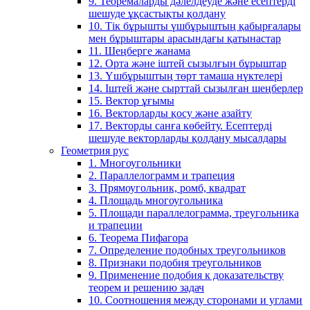
9. Теоремаларды дәлелдеуде және есептерді
шешуде ұқсастықты қолдану
10. Тік бұрышты үшбұрыштың қабырғалары
мен бұрыштары арасындағы қатынастар
11. Шеңберге жанама
12. Орта және іштей сызылғын бұрыштар
13. Үшбұрыштың төрт тамаша нүктелері
14. Іштей және сырттай сызылған шеңберлер
15. Вектор ұғымы
16. Векторларды қосу және азайту
17. Векторды санға көбейту. Есептерді
шешуде векторларды қолдану мысалдары
Геометрия рус
1. Многоугольники
2. Параллелограмм и трапеция
3. Прямоугольник, ромб, квадрат
4. Площадь многоугольника
5. Площади параллелограмма, треугольника
и трапеции
6. Теорема Пифагора
7. Определение подобных треугольников
8. Признаки подобия треугольников
9. Применение подобия к доказательству
теорем и решению задач
10. Соотношения между сторонами и углами