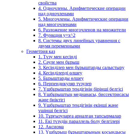
свойства
4. Одночлены. Арифметические операции
над одночленами
5. Многочлены. Арифметические операции
над многочленами
6. Разложение многочленов на множители
7. Функция y=x^2
8. Системы двух линейных уравнения с
двумя переменными
Геометрия каз
1. Түзу мен кесінді
2. Сәуле мен бұрыш
3. Кесінділер мен бұрыштарды салыстыру
4. Кесінділерді өлшеу
5. Бұрыштарды өлшеу
6. Перпендикуляр түзулер
7. Үшбұрыштар теңдігінің бірінші белгісі
8. Үшбұрыштың медианасы, биссектрисасы
және биіктігі
9. Үшбұрыштар теңдігінің екінші және
үшінші белгісі
10. Тұрғызуларға арналған тапсырмалар
11. Екі түзудің параллель болу белгілері
12. Аксиома
13. Үшбұрыш бұрыштарының қосындысы