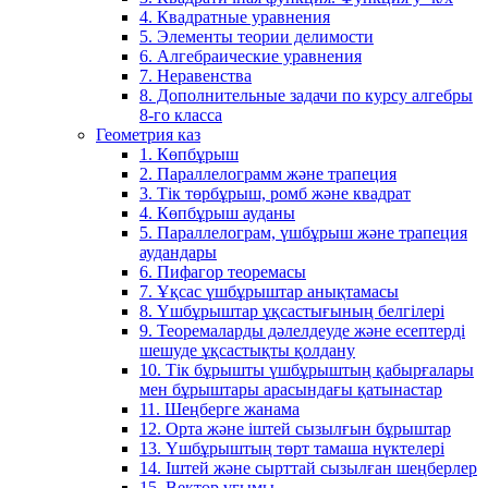
4. Квадратные уравнения
5. Элементы теории делимости
6. Алгебраические уравнения
7. Неравенства
8. Дополнительные задачи по курсу алгебры
8-го класса
Геометрия каз
1. Көпбұрыш
2. Параллелограмм және трапеция
3. Тік төрбұрыш, ромб және квадрат
4. Көпбұрыш ауданы
5. Параллелограм, үшбұрыш және трапеция
аудандары
6. Пифагор теоремасы
7. Ұқсас үшбұрыштар анықтамасы
8. Үшбұрыштар ұқсастығының белгілері
9. Теоремаларды дәлелдеуде және есептерді
шешуде ұқсастықты қолдану
10. Тік бұрышты үшбұрыштың қабырғалары
мен бұрыштары арасындағы қатынастар
11. Шеңберге жанама
12. Орта және іштей сызылғын бұрыштар
13. Үшбұрыштың төрт тамаша нүктелері
14. Іштей және сырттай сызылған шеңберлер
15. Вектор ұғымы