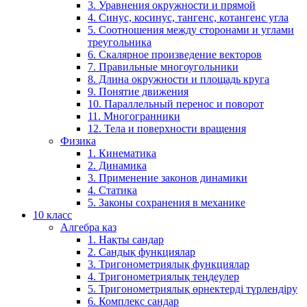
3. Уравнения окружности и прямой
4. Синус, косинус, тангенс, котангенс угла
5. Соотношения между сторонами и углами
треугольника
6. Скалярное произведение векторов
7. Правильные многоугольники
8. Длина окружности и площадь круга
9. Понятие движения
10. Параллельный перенос и поворот
11. Многогранники
12. Тела и поверхности вращения
Физика
1. Кинематика
2. Динамика
3. Применение законов динамики
4. Статика
5. Законы сохранения в механике
10 класс
Алгебра каз
1. Нақты сандар
2. Сандық функциялар
3. Тригонометриялық функциялар
4. Тригонометриялық теңдеулер
5. Тригонометриялық өрнектерді түрлендіру
6. Комплекс сандар