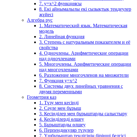
7. у=х^2 функциясы
8. Екі айнымалылы екі сызықтық теңдеулер
жүйесі
Алгебра рус
1. Математический язык. Математическая
модель
2. Линейная функция
3. Степень с натуральным показателем и её
свойства
4. Одночлены. Арифметические операции
над одночленами
5. Многочлены. Арифметические операции
над многочленами
6. Разложение многочленов на множители
7. Функция y=x^2
8. Системы двух линейных уравнения с
двумя переменными
Геометрия каз
1. Түзу мен кесінді
2. Сәуле мен бұрыш
3. Кесінділер мен бұрыштарды салыстыру
4. Кесінділерді өлшеу
5. Бұрыштарды өлшеу
6. Перпендикуляр түзулер
7. Үшбұрыштар теңдігінің бірінші белгісі