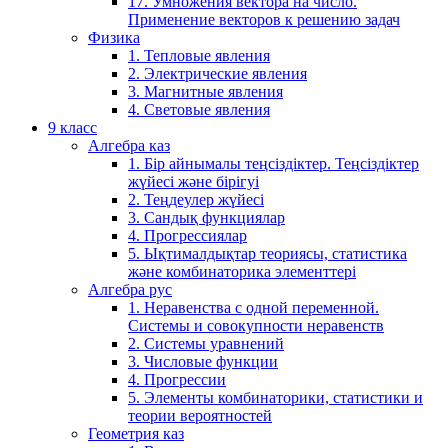
17. Умножения вектора на число.
Применение векторов к решению задач
Физика
1. Тепловые явления
2. Электрические явления
3. Магнитные явления
4. Световые явления
9 класс
Алгебра каз
1. Бір айнымалы теңсіздіктер. Теңсіздіктер
жүйесі және бірігуі
2. Теңдеулер жүйесі
3. Сандық функциялар
4. Прогрессиялар
5. Ықтималдықтар теориясы, статистика
және комбинаторика элементтері
Алгебра рус
1. Неравенства с одной переменной.
Системы и совокупности неравенств
2. Системы уравнений
3. Числовые функции
4. Прогрессии
5. Элементы комбинаторики, статистики и
теории вероятностей
Геометрия каз