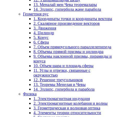
13. Меналай мен Чева теоремалары
14. Эллипс, гипербола және парабола
Геометрия рус
1. Координаты точки и координаты вектора
2. Скалярное произведение векторов
3. Движения
4. Цилиндр
5. Конус
6. Сфера
7. Объем прямоугольного параллелепипеда
8. Объемы прямой призмы и цилиндра
9. Объемы наклонной призмы, пирамиды и
конуса
10. Объем шара и площадь сферы
11. Углы и отрезки, связанные с
окружностью
12. Решение треугольников
13. Теоремы Менелая и Чевы
14. Эллипс, гипербола и парабола
Физика
1. Электромагнитная индукция
2. Электромагнитные колебания и волны
3. Геометрическая и волновая оптика
4. Элементы теории относительности