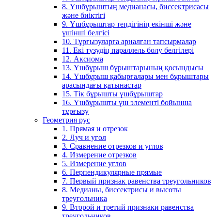
8. Үшбұрыштың медианасы, биссектрисасы
және биіктігі
9. Үшбұрыштар теңдігінің екінші және
үшінші белгісі
10. Тұрғызуларға арналған тапсырмалар
11. Екі түзудің параллель болу белгілері
12. Аксиома
13. Үшбұрыш бұрыштарының қосындысы
14. Үшбұрыш қабырғалары мен бұрыштары
арасындағы қатынастар
15. Тік бұрышты үшбұрыштар
16. Үшбұрышты үш элементі бойынша
тұрғызу
Геометрия рус
1. Прямая и отрезок
2. Луч и угол
3. Сравнение отрезков и углов
4. Измерение отрезков
5. Измерение углов
6. Перпендикулярные прямые
7. Первый признак равенства треугольников
8. Медианы, биссектрисы и высоты
треугольника
9. Второй и третий признаки равенства
треугольников