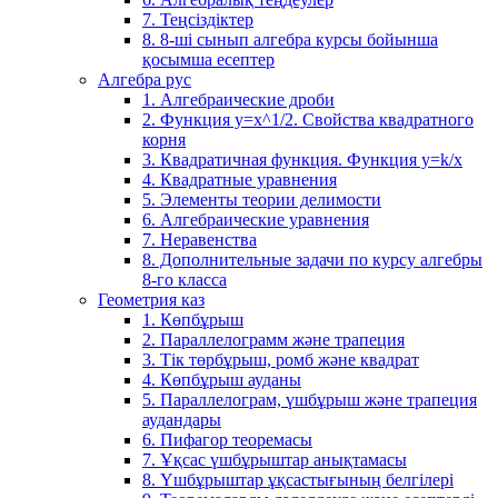
7. Теңсіздіктер
8. 8-ші сынып алгебра курсы бойынша
қосымша есептер
Алгебра рус
1. Алгебраические дроби
2. Функция y=x^1/2. Свойства квадратного
корня
3. Квадратичная функция. Функция у=k/x
4. Квадратные уравнения
5. Элементы теории делимости
6. Алгебраические уравнения
7. Неравенства
8. Дополнительные задачи по курсу алгебры
8-го класса
Геометрия каз
1. Көпбұрыш
2. Параллелограмм және трапеция
3. Тік төрбұрыш, ромб және квадрат
4. Көпбұрыш ауданы
5. Параллелограм, үшбұрыш және трапеция
аудандары
6. Пифагор теоремасы
7. Ұқсас үшбұрыштар анықтамасы
8. Үшбұрыштар ұқсастығының белгілері