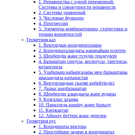
1. Неравенства с одной переменной.
Системы и совокупности неравенств
2. Системы уравнений
3. Числовые функции
4. Прогрессии
5. Элементы комбинаторики, статистики и
теории вероятностей
Геометрия каз
1. Вектордың координаталары
2. Координаталардағы қарапайым есептер
3. Шеңбердің және түзудің теңдеулері
4. Бұрыштың синусы, косинусы, тангенсы,
котангенсы
5. Үшбұрыш қабырғалары мен бұрыштары
арасындағы қатынастар
6. Векторлардың скаляр көбейтіндісі
7. Дұрыс көпбұрыштар
8. Шеңбердің ұзындығы және ауданы
9. Қозғалыс ұғымы
10. Параллель көшіру және бұрылу
11. Көпжақтар
12. Айналу беттері және денелер
Геометрия рус
1. Координаты вектора
2. Простейшие задачи в координатах