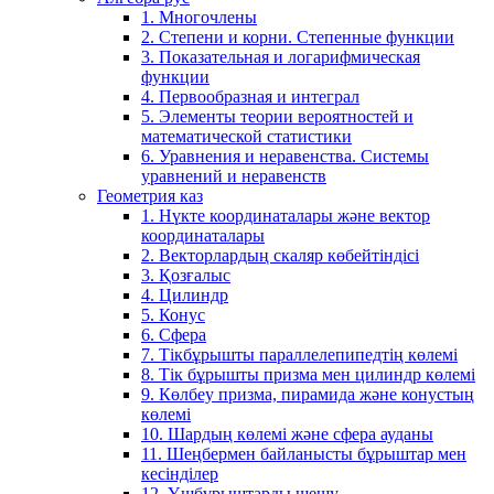
1. Многочлены
2. Степени и корни. Степенные функции
3. Показательная и логарифмическая
функции
4. Первообразная и интеграл
5. Элементы теории вероятностей и
математической статистики
6. Уравнения и неравенства. Системы
уравнений и неравенств
Геометрия каз
1. Нүкте координаталары және вектор
координаталары
2. Векторлардың скаляр көбейтіндісі
3. Қозғалыс
4. Цилиндр
5. Конус
6. Сфера
7. Тікбұрышты параллелепипедтің көлемі
8. Тік бұрышты призма мен цилиндр көлемі
9. Көлбеу призма, пирамида және конустың
көлемі
10. Шардың көлемі және сфера ауданы
11. Шеңбермен байланысты бұрыштар мен
кесінділер
12. Үшбұрыштарды шешу