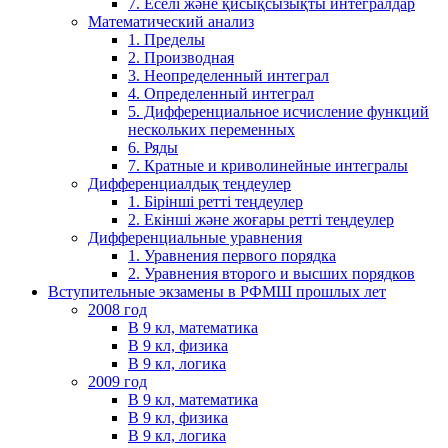
7. Еселі және қисықсызықты интегралдар
Математический анализ
1. Пределы
2. Производная
3. Неопределенный интеграл
4. Определенный интеграл
5. Дифференциальное исчисление функций
нескольких переменных
6. Ряды
7. Кратные и криволинейные интегралы
Дифференциалдық теңдеулер
1. Бірінші ретті теңдеулер
2. Екінші және жоғары ретті теңдеулер
Дифференциальные уравнения
1. Уравнения первого порядка
2. Уравнения второго и высших порядков
Вступительные экзамены в РФМШ прошлых лет
2008 год
В 9 кл, математика
В 9 кл, физика
В 9 кл, логика
2009 год
В 9 кл, математика
В 9 кл, физика
В 9 кл, логика