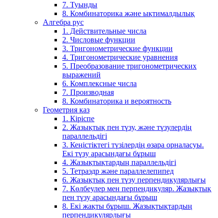
7. Туынды
8. Комбинаторика және ықтималдылық
Алгебра рус
1. Действительные числа
2. Числовые функции
3. Тригонометрические функции
4. Тригонометрические уравнения
5. Преобразование тригонометрических
выражений
6. Комплексные числа
7. Производная
8. Комбинаторика и вероятность
Геометрия каз
1. Кіріспе
2. Жазықтық пен түзу, және түзулердің
параллельдігі
3. Кеңістіктегі түзілердің өзара орналасуы.
Екі түзу арасындағы бұрыш
4. Жазықтықтардың параллельдігі
5. Тетраэдр және параллелепипед
6. Жазықтық пен түзу перпендикулярлығы
7. Көлбеулер мен перпендикуляр. Жазықтық
пен түзу арасындағы бұрыш
8. Екі жақты бұрыш. Жазықтықтардың
перпендикулярлығы