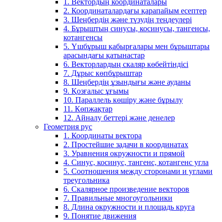
1. Вектордың координаталары
2. Координаталардағы қарапайым есептер
3. Шеңбердің және түзудің теңдеулері
4. Бұрыштың синусы, косинусы, тангенсы,
котангенсы
5. Үшбұрыш қабырғалары мен бұрыштары
арасындағы қатынастар
6. Векторлардың скаляр көбейтіндісі
7. Дұрыс көпбұрыштар
8. Шеңбердің ұзындығы және ауданы
9. Қозғалыс ұғымы
10. Параллель көшіру және бұрылу
11. Көпжақтар
12. Айналу беттері және денелер
Геометрия рус
1. Координаты вектора
2. Простейшие задачи в координатах
3. Уравнения окружности и прямой
4. Синус, косинус, тангенс, котангенс угла
5. Соотношения между сторонами и углами
треугольника
6. Скалярное произведение векторов
7. Правильные многоугольники
8. Длина окружности и площадь круга
9. Понятие движения