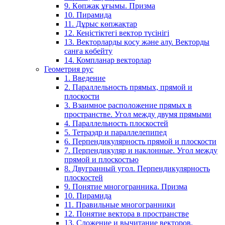
9. Көпжақ ұғымы. Призма
10. Пирамида
11. Дұрыс көпжақтар
12. Кеңістіктегі вектор түсінігі
13. Векторларды қосу және алу. Векторды
санға көбейту
14. Компланар векторлар
Геометрия рус
1. Введение
2. Параллельность прямых, прямой и
плоскости
3. Взаимное расположение прямых в
пространстве. Угол между двумя прямыми
4. Параллельность плоскостей
5. Тетраэдр и параллелепипед
6. Перпендикулярность прямой и плоскости
7. Перпендикуляр и наклонные. Угол между
прямой и плоскостью
8. Двугранный угол. Перпендикулярность
плоскостей
9. Понятие многогранника. Призма
10. Пирамида
11. Правильные многогранники
12. Понятие вектора в пространстве
13. Сложение и вычитание векторов.