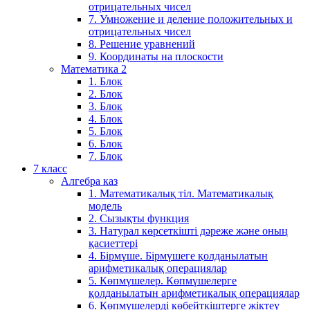
отрицательных чисел
7. Умножение и деление положительных и
отрицательных чисел
8. Решение уравнений
9. Координаты на плоскости
Математика 2
1. Блок
2. Блок
3. Блок
4. Блок
5. Блок
6. Блок
7. Блок
7 класс
Алгебра каз
1. Математикалық тіл. Математикалық
модель
2. Сызықты функция
3. Натурал көрсеткішті дәреже және оның
қасиеттері
4. Бірмүше. Бірмүшеге қолданылатын
арифметикалық операциялар
5. Көпмүшелер. Көпмүшелерге
қолданылатын арифметикалық операциялар
6. Көпмүшелерді көбейткіштерге жіктеу