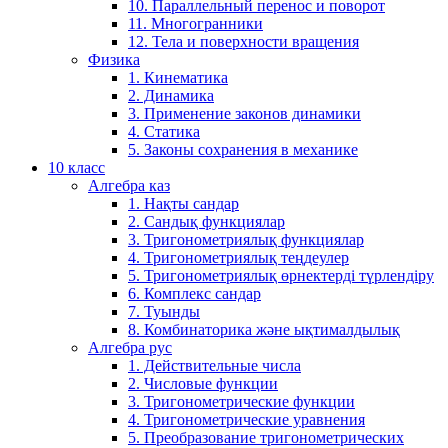
10. Параллельный перенос и поворот
11. Многогранники
12. Тела и поверхности вращения
Физика
1. Кинематика
2. Динамика
3. Применение законов динамики
4. Статика
5. Законы сохранения в механике
10 класс
Алгебра каз
1. Нақты сандар
2. Сандық функциялар
3. Тригонометриялық функциялар
4. Тригонометриялық теңдеулер
5. Тригонометриялық өрнектерді түрлендіру
6. Комплекс сандар
7. Туынды
8. Комбинаторика және ықтималдылық
Алгебра рус
1. Действительные числа
2. Числовые функции
3. Тригонометрические функции
4. Тригонометрические уравнения
5. Преобразование тригонометрических