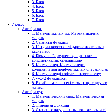
3. Блок
4. Блок
5. Блок
6. Блок
7. Блок
7 класс
Алгебра каз
1. Математикалық тіл. Математикалық
модель
2. Сызықты функция
3. Натурал көрсеткішті дәреже және оның
қасиеттері
4. Бірмүше. Бірмүшеге қолданылатын
арифметикалық операциялар
5. Көпмүшелер. Көпмүшелерге
қолданылатын арифметикалық операциялар
6. Көпмүшелерді көбейткіштерге жіктеу
7. у=х^2 функциясы
8. Екі айнымалылы екі сызықтық теңдеулер
жүйесі
Алгебра рус
1. Математический язык. Математическая
модель
2. Линейная функция
3. Степень с натуральным показателем и её