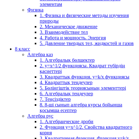
элементам
Физика
1. Физика и физические методы изучения
природы
2. Механическое движение
3. Взаимодействие тел
4. Работа и мощность. Энергия
5. Давление твердых тел, жидкостей и газов
8 класс
Алгебра каз
1. Алгебралық бөлшектер
2. у=х^1/2 функциясы. Квадрат түбірдің
қасиеттері
3. Квадраттық функция. у=k/x функциясы
4. Квадраттық теңдеулер
5. Бөлінгіштік теориясының элементтері
6. Алгебралық теңдеулер
7. Теңсіздіктер
8. 8-ші сынып алгебра курсы бойынша
қосымша есептер
Алгебра рус
1. Алгебраические дроби
2. Функция y=x^1/2. Свойства квадратного
корня
3. Квадратичная функция. Функция у=k/x