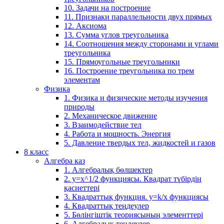
10. Задачи на построение
11. Признаки параллельности двух прямых
12. Аксиома
13. Сумма углов треугольника
14. Соотношения между сторонами и углами
треугольника
15. Прямоугольные треугольники
16. Построение треугольника по трем
элементам
Физика
1. Физика и физические методы изучения
природы
2. Механическое движение
3. Взаимодействие тел
4. Работа и мощность. Энергия
5. Давление твердых тел, жидкостей и газов
8 класс
Алгебра каз
1. Алгебралық бөлшектер
2. у=х^1/2 функциясы. Квадрат түбірдің
қасиеттері
3. Квадраттық функция. у=k/x функциясы
4. Квадраттық теңдеулер
5. Бөлінгіштік теориясының элементтері
6. Алгебралық теңдеулер