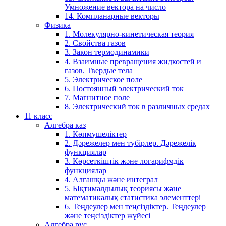
Умножение вектора на число
14. Компланарные векторы
Физика
1. Молекулярно-кинетическая теория
2. Свойства газов
3. Закон термодинамики
4. Взаимные превращения жидкостей и
газов. Твердые тела
5. Электрическое поле
6. Постоянный электрический ток
7. Магнитное поле
8. Электрический ток в различных средах
11 класс
Алгебра каз
1. Көпмүшеліктер
2. Дәрежелер мен түбірлер. Дәрежелік
функциялар
3. Көрсеткіштік және логарифмдік
функциялар
4. Алғашқы және интеграл
5. Ықтималдылық теориясы және
математикалық статистика элементтері
6. Теңдеулер мен теңсіздіктер. Теңдеулер
және теңсіздіктер жүйесі
Алгебра рус