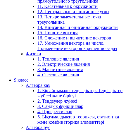
прямоугольного треугольника
11. Касательная к окружности
12. Центральные и вписанные углы
13. Четыре замечательные точки
треугольника
14. Вписанная и описанная окружности
15. Понятие вектора
16. Сложение и вычитание векторов
17. Умножения вектора на число.
Применение векторов к решению задач
Физика
1. Тепловые явления
2. Электрические явления
3. Магнитные явления
4. Световые явления
9 класс
Алгебра каз
1. Бір айнымалы теңсіздіктер. Теңсіздіктер
жүйесі және бірігуі
2. Теңдеулер жүйесі
3. Сандық функциялар
4. Прогрессиялар
5. Ықтималдықтар теориясы, статистика
және комбинаторика элементтері
Алгебра рус