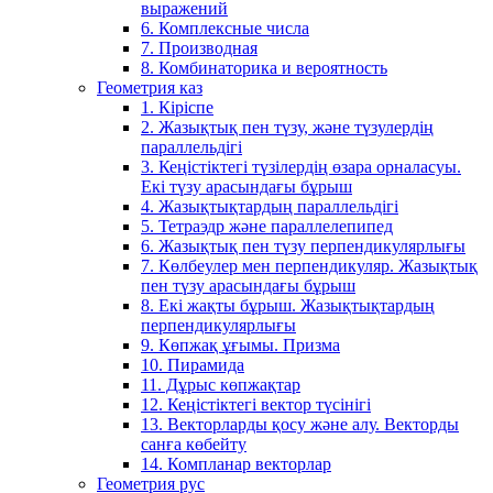
выражений
6. Комплексные числа
7. Производная
8. Комбинаторика и вероятность
Геометрия каз
1. Кіріспе
2. Жазықтық пен түзу, және түзулердің
параллельдігі
3. Кеңістіктегі түзілердің өзара орналасуы.
Екі түзу арасындағы бұрыш
4. Жазықтықтардың параллельдігі
5. Тетраэдр және параллелепипед
6. Жазықтық пен түзу перпендикулярлығы
7. Көлбеулер мен перпендикуляр. Жазықтық
пен түзу арасындағы бұрыш
8. Екі жақты бұрыш. Жазықтықтардың
перпендикулярлығы
9. Көпжақ ұғымы. Призма
10. Пирамида
11. Дұрыс көпжақтар
12. Кеңістіктегі вектор түсінігі
13. Векторларды қосу және алу. Векторды
санға көбейту
14. Компланар векторлар
Геометрия рус