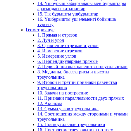
14. Үшбұрыш қабырғалары мен бұрыштары
арасындағы қатынастар
15. Тік бұрышты үшбұрыштар
16. Үшбұрышты үш элементі бойынша
тұрғызу
Геометрия рус
1. Прямая и отрезок
2. Луч и угол
3. Сравнение отрезков и углов
4. Измерение отрезков
5. Измерение углов
6. Перпендикулярные прямые
7. Первый признак равенства треугольников
8. Медианы, биссектрисы и высоты
треугольника
9. Второй и третий признаки равенства
треугольников
10. Задачи на построение
11. Признаки параллельности двух прямых
12. Аксиома
13. Сумма углов треугольника
14. Соотношения между сторонами и углами
треугольника
15. Прямоугольные треугольники
16. Построение треугольника по трем