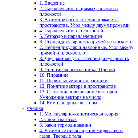
1. Введение
2. Параллельность прямых, прямой и
плоскости
3. Взаимное расположение прямых в
пространстве. Угол между двумя прямыми
4. Параллельность плоскостей
5. Тетраэдр и параллелепипед
6. Перпендикулярность прямой и плоскости
7. Перпендикуляр и наклонные. Угол между
прямой и плоскостью
8. Двугранный угол. Перпендикулярность
плоскостей
9. Понятие многогранника. Призма
10. Пирамида
11. Правильные многогранники
12. Понятие вектора в пространстве
13. Сложение и вычитание векторов.
Умножение вектора на число
14. Компланарные векторы
Физика
1. Молекулярно-кинетическая теория
2. Свойства газов
3. Закон термодинамики
4. Взаимные превращения жидкостей и
газов. Твердые тела