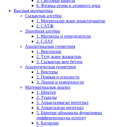
5. Световые кванты
6. Физика атома и атомного ядра
Высшая математика
Сызықтық алгебра
1. Матрицалар және анықтауыштар
2. САТЖ
Линейная алгебра
1. Матрицы и определители
2. СЛАУ
Аналитикалық геометрия
1. Векторлар
2. Түзу және жазықтық
3. Сызықтар мен беттер
Аналитическая геометрия
1. Векторы
2. Прямая и плоскость
3. Линии и поверхности
Математикалық анализ
1. Шектер
2. Туынды
3. Анықталмаған интеграл
4. Анықталған интеграл
5. Бірнеше айнымалы функцияны
дифференциалды есептеу
6. Қатарлар