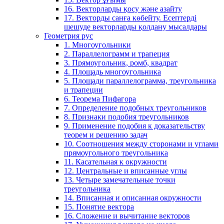
16. Векторларды қосу және азайту
17. Векторды санға көбейту. Есептерді
шешуде векторларды қолдану мысалдары
Геометрия рус
1. Многоугольники
2. Параллелограмм и трапеция
3. Прямоугольник, ромб, квадрат
4. Площадь многоугольника
5. Площади параллелограмма, треугольника
и трапеции
6. Теорема Пифагора
7. Определение подобных треугольников
8. Признаки подобия треугольников
9. Применение подобия к доказательству
теорем и решению задач
10. Соотношения между сторонами и углами
прямоугольного треугольника
11. Касательная к окружности
12. Центральные и вписанные углы
13. Четыре замечательные точки
треугольника
14. Вписанная и описанная окружности
15. Понятие вектора
16. Сложение и вычитание векторов