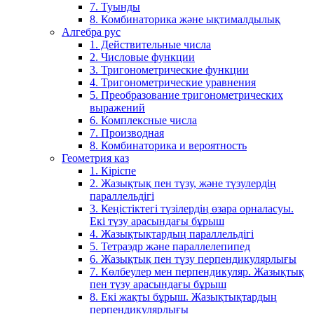
7. Туынды
8. Комбинаторика және ықтималдылық
Алгебра рус
1. Действительные числа
2. Числовые функции
3. Тригонометрические функции
4. Тригонометрические уравнения
5. Преобразование тригонометрических
выражений
6. Комплексные числа
7. Производная
8. Комбинаторика и вероятность
Геометрия каз
1. Кіріспе
2. Жазықтық пен түзу, және түзулердің
параллельдігі
3. Кеңістіктегі түзілердің өзара орналасуы.
Екі түзу арасындағы бұрыш
4. Жазықтықтардың параллельдігі
5. Тетраэдр және параллелепипед
6. Жазықтық пен түзу перпендикулярлығы
7. Көлбеулер мен перпендикуляр. Жазықтық
пен түзу арасындағы бұрыш
8. Екі жақты бұрыш. Жазықтықтардың
перпендикулярлығы