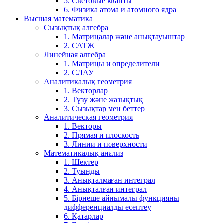
5. Световые кванты
6. Физика атома и атомного ядра
Высшая математика
Сызықтық алгебра
1. Матрицалар және анықтауыштар
2. САТЖ
Линейная алгебра
1. Матрицы и определители
2. СЛАУ
Аналитикалық геометрия
1. Векторлар
2. Түзу және жазықтық
3. Сызықтар мен беттер
Аналитическая геометрия
1. Векторы
2. Прямая и плоскость
3. Линии и поверхности
Математикалық анализ
1. Шектер
2. Туынды
3. Анықталмаған интеграл
4. Анықталған интеграл
5. Бірнеше айнымалы функцияны
дифференциалды есептеу
6. Қатарлар