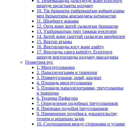
9. Теоремаларды дәлелдеуде және есептерді
шешуде ұқсастықты қолдану
10. Тік бұрышты үшбұрыштың қабырғалары
мен бұрыштары арасындағы қатынастар
11. Шеңберге жанама
12. Орта және іштей сызылғын бұрыштар
13. Үшбұрыштың төрт тамаша нүктелері
14. Іштей және сырттай сызылған шеңберлер
15. Вектор ұғымы
16. Векторларды қосу және азайту
17. Векторды санға көбейту. Есептерді
шешуде векторларды қолдану мысалдары
Геометрия рус
1. Многоугольники
2. Параллелограмм и трапеция
3. Прямоугольник, ромб, квадрат
4. Площадь многоугольника
5. Площади параллелограмма, треугольника
и трапеции
6. Теорема Пифагора
7. Определение подобных треугольников
8. Признаки подобия треугольников
9. Применение подобия к доказательству
теорем и решению задач
10. Соотношения между сторонами и углами