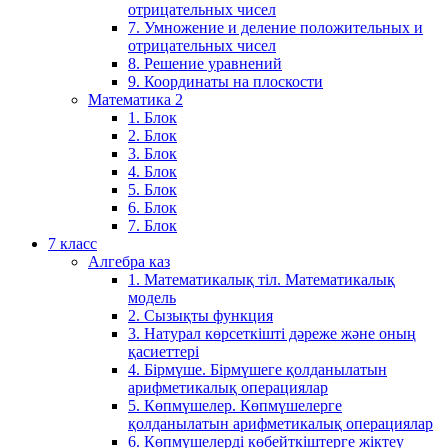
отрицательных чисел
7. Умножение и деление положительных и
отрицательных чисел
8. Решение уравнений
9. Координаты на плоскости
Математика 2
1. Блок
2. Блок
3. Блок
4. Блок
5. Блок
6. Блок
7. Блок
7 класс
Алгебра каз
1. Математикалық тіл. Математикалық
модель
2. Сызықты функция
3. Натурал көрсеткішті дәреже және оның
қасиеттері
4. Бірмүше. Бірмүшеге қолданылатын
арифметикалық операциялар
5. Көпмүшелер. Көпмүшелерге
қолданылатын арифметикалық операциялар
6. Көпмүшелерді көбейткіштерге жіктеу