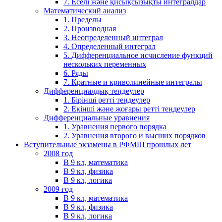
7. Еселі және қисықсызықты интегралдар
Математический анализ
1. Пределы
2. Производная
3. Неопределенный интеграл
4. Определенный интеграл
5. Дифференциальное исчисление функций
нескольких переменных
6. Ряды
7. Кратные и криволинейные интегралы
Дифференциалдық теңдеулер
1. Бірінші ретті теңдеулер
2. Екінші және жоғары ретті теңдеулер
Дифференциальные уравнения
1. Уравнения первого порядка
2. Уравнения второго и высших порядков
Вступительные экзамены в РФМШ прошлых лет
2008 год
В 9 кл, математика
В 9 кл, физика
В 9 кл, логика
2009 год
В 9 кл, математика
В 9 кл, физика
В 9 кл, логика