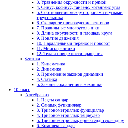
3. Уравнения окружности и прямой
4. Синус, косинус, тангенс, котангенс угла
5. Соотношения между сторонами и углами
треугольника
6. Скалярное произведение векторов
7. Правильные многоугольники
8. Длина окружности и площадь круга
9. Понятие движения
10. Параллельный перенос и поворот
11. Многогранники
12. Тела и поверхности вращения
Физика
1. Кинематика
2. Динамика
3. Применение законов динамики
4. Статика
5. Законы сохранения в механике
10 класс
Алгебра каз
1. Нақты сандар
2. Сандық функциялар
3. Тригонометриялық функциялар
4. Тригонометриялық теңдеулер
5. Тригонометриялық өрнектерді түрлендіру
6. Комплекс сандар