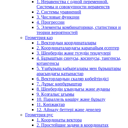
1. Неравенства с одной переменной.
Системы и совокупности неравенств
2. Системы уравнений
3. Числовые функции
4. Прогрессии
5. Элементы комбинаторики, статистики и
теории вероятностей
Геометрия каз
1. Вектордың координаталары
2. Координаталардағы қарапайым есептер
3. Шеңбердің және түзудің теңдеулері
4. Бұрыштың синусы, косинусы, тангенсы,
котангенсы
5. Үшбұрыш қабырғалары мен бұрыштары
арасындағы қатынастар
6. Векторлардың скаляр көбейтіндісі
7. Дұрыс көпбұрыштар
8. Шеңбердің ұзындығы және ауданы
9. Қозғалыс ұғымы
10. Параллель көшіру және бұрылу
11. Көпжақтар
12. Айналу беттері және денелер
Геометрия рус
1. Координаты вектора
2. Простейшие задачи в координатах