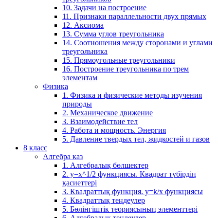
10. Задачи на построение
11. Признаки параллельности двух прямых
12. Аксиома
13. Сумма углов треугольника
14. Соотношения между сторонами и углами
треугольника
15. Прямоугольные треугольники
16. Построение треугольника по трем
элементам
Физика
1. Физика и физические методы изучения
природы
2. Механическое движение
3. Взаимодействие тел
4. Работа и мощность. Энергия
5. Давление твердых тел, жидкостей и газов
8 класс
Алгебра каз
1. Алгебралық бөлшектер
2. у=х^1/2 функциясы. Квадрат түбірдің
қасиеттері
3. Квадраттық функция. у=k/x функциясы
4. Квадраттық теңдеулер
5. Бөлінгіштік теориясының элементтері
6. Алгебралық теңдеулер