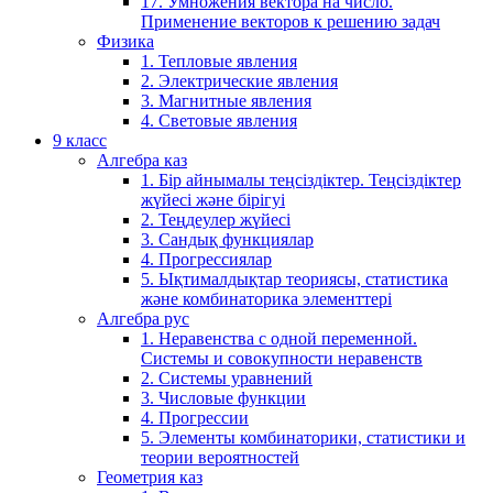
17. Умножения вектора на число.
Применение векторов к решению задач
Физика
1. Тепловые явления
2. Электрические явления
3. Магнитные явления
4. Световые явления
9 класс
Алгебра каз
1. Бір айнымалы теңсіздіктер. Теңсіздіктер
жүйесі және бірігуі
2. Теңдеулер жүйесі
3. Сандық функциялар
4. Прогрессиялар
5. Ықтималдықтар теориясы, статистика
және комбинаторика элементтері
Алгебра рус
1. Неравенства с одной переменной.
Системы и совокупности неравенств
2. Системы уравнений
3. Числовые функции
4. Прогрессии
5. Элементы комбинаторики, статистики и
теории вероятностей
Геометрия каз