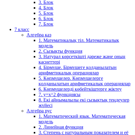
3. Блок
4. Блок
5. Блок
6. Блок
7. Блок
7 класс
Алгебра каз
1. Математикалық тіл. Математикалық
модель
2. Сызықты функция
3. Натурал көрсеткішті дәреже және оның
қасиеттері
4. Бірмүше. Бірмүшеге қолданылатын
арифметикалық операциялар
5. Көпмүшелер. Көпмүшелерге
қолданылатын арифметикалық операциялар
6. Көпмүшелерді көбейткіштерге жіктеу
7. у=х^2 функциясы
8. Екі айнымалылы екі сызықтық теңдеулер
жүйесі
Алгебра рус
1. Математический язык. Математическая
модель
2. Линейная функция
3. Степень с натуральным показателем и её