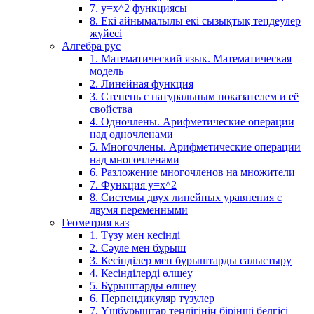
7. у=х^2 функциясы
8. Екі айнымалылы екі сызықтық теңдеулер
жүйесі
Алгебра рус
1. Математический язык. Математическая
модель
2. Линейная функция
3. Степень с натуральным показателем и её
свойства
4. Одночлены. Арифметические операции
над одночленами
5. Многочлены. Арифметические операции
над многочленами
6. Разложение многочленов на множители
7. Функция y=x^2
8. Системы двух линейных уравнения с
двумя переменными
Геометрия каз
1. Түзу мен кесінді
2. Сәуле мен бұрыш
3. Кесінділер мен бұрыштарды салыстыру
4. Кесінділерді өлшеу
5. Бұрыштарды өлшеу
6. Перпендикуляр түзулер
7. Үшбұрыштар теңдігінің бірінші белгісі