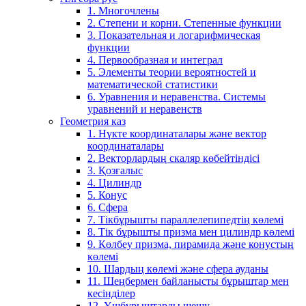
1. Многочлены
2. Степени и корни. Степенные функции
3. Показательная и логарифмическая
функции
4. Первообразная и интеграл
5. Элементы теории вероятностей и
математической статистики
6. Уравнения и неравенства. Системы
уравнений и неравенств
Геометрия каз
1. Нүкте координаталары және вектор
координаталары
2. Векторлардың скаляр көбейтіндісі
3. Қозғалыс
4. Цилиндр
5. Конус
6. Сфера
7. Тікбұрышты параллелепипедтің көлемі
8. Тік бұрышты призма мен цилиндр көлемі
9. Көлбеу призма, пирамида және конустың
көлемі
10. Шардың көлемі және сфера ауданы
11. Шеңбермен байланысты бұрыштар мен
кесінділер
12. Үшбұрыштарды шешу