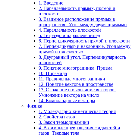
1. Введение
2. Параллельность прямых, прямой и
плоскости
3. Взаимное расположение прямых в
пространстве. Угол между двумя прямыми
4. Параллельность плоскостей
5. Тетраэдр и параллелепипед
6. Перпендикулярность прямой и плоскости
7. Перпендикуляр и наклонные. Угол между
прямой и плоскостью
8. Двугранный угол. Перпендикулярность
плоскостей
9. Понятие многогранника. Призма
10. Пирамида
11. Правильные многогранники
12. Понятие вектора в пространстве
13. Сложение и вычитание векторов.
Умножение вектора на число
14. Компланарные векторы
Физика
1. Молекулярно-кинетическая теория
2. Свойства газов
3. Закон термодинамики
4. Взаимные превращения жидкостей и
газов. Твердые тела