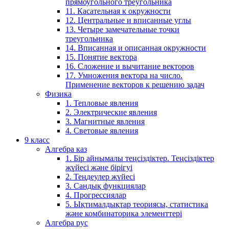
прямоугольного треугольника
11. Касательная к окружности
12. Центральные и вписанные углы
13. Четыре замечательные точки
треугольника
14. Вписанная и описанная окружности
15. Понятие вектора
16. Сложение и вычитание векторов
17. Умножения вектора на число.
Применение векторов к решению задач
Физика
1. Тепловые явления
2. Электрические явления
3. Магнитные явления
4. Световые явления
9 класс
Алгебра каз
1. Бір айнымалы теңсіздіктер. Теңсіздіктер
жүйесі және бірігуі
2. Теңдеулер жүйесі
3. Сандық функциялар
4. Прогрессиялар
5. Ықтималдықтар теориясы, статистика
және комбинаторика элементтері
Алгебра рус