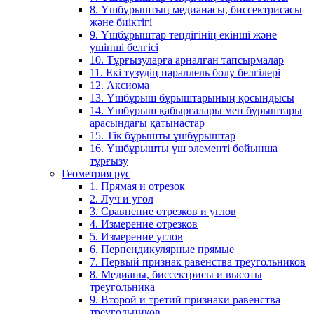
8. Үшбұрыштың медианасы, биссектрисасы
және биіктігі
9. Үшбұрыштар теңдігінің екінші және
үшінші белгісі
10. Тұрғызуларға арналған тапсырмалар
11. Екі түзудің параллель болу белгілері
12. Аксиома
13. Үшбұрыш бұрыштарының қосындысы
14. Үшбұрыш қабырғалары мен бұрыштары
арасындағы қатынастар
15. Тік бұрышты үшбұрыштар
16. Үшбұрышты үш элементі бойынша
тұрғызу
Геометрия рус
1. Прямая и отрезок
2. Луч и угол
3. Сравнение отрезков и углов
4. Измерение отрезков
5. Измерение углов
6. Перпендикулярные прямые
7. Первый признак равенства треугольников
8. Медианы, биссектрисы и высоты
треугольника
9. Второй и третий признаки равенства
треугольников