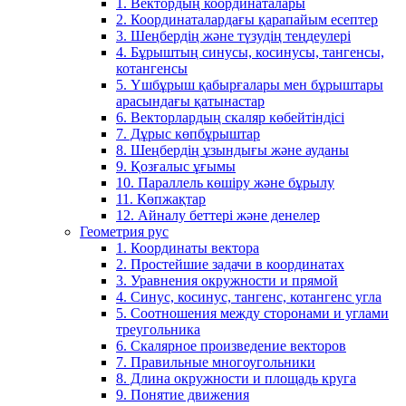
1. Вектордың координаталары
2. Координаталардағы қарапайым есептер
3. Шеңбердің және түзудің теңдеулері
4. Бұрыштың синусы, косинусы, тангенсы,
котангенсы
5. Үшбұрыш қабырғалары мен бұрыштары
арасындағы қатынастар
6. Векторлардың скаляр көбейтіндісі
7. Дұрыс көпбұрыштар
8. Шеңбердің ұзындығы және ауданы
9. Қозғалыс ұғымы
10. Параллель көшіру және бұрылу
11. Көпжақтар
12. Айналу беттері және денелер
Геометрия рус
1. Координаты вектора
2. Простейшие задачи в координатах
3. Уравнения окружности и прямой
4. Синус, косинус, тангенс, котангенс угла
5. Соотношения между сторонами и углами
треугольника
6. Скалярное произведение векторов
7. Правильные многоугольники
8. Длина окружности и площадь круга
9. Понятие движения