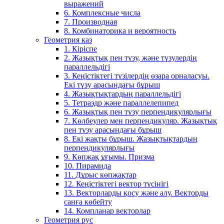
выражений
6. Комплексные числа
7. Производная
8. Комбинаторика и вероятность
Геометрия каз
1. Кіріспе
2. Жазықтық пен түзу, және түзулердің
параллельдігі
3. Кеңістіктегі түзілердің өзара орналасуы.
Екі түзу арасындағы бұрыш
4. Жазықтықтардың параллельдігі
5. Тетраэдр және параллелепипед
6. Жазықтық пен түзу перпендикулярлығы
7. Көлбеулер мен перпендикуляр. Жазықтық
пен түзу арасындағы бұрыш
8. Екі жақты бұрыш. Жазықтықтардың
перпендикулярлығы
9. Көпжақ ұғымы. Призма
10. Пирамида
11. Дұрыс көпжақтар
12. Кеңістіктегі вектор түсінігі
13. Векторларды қосу және алу. Векторды
санға көбейту
14. Компланар векторлар
Геометрия рус