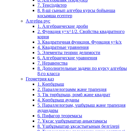
7. Теңсіздіктер
8. 8-ші сынып алгебра курсы бойынша
қосымша есептер
Алгебра рус
1. Алгебраические дроби
2. Функция y=x^1/2. Свойства квадратного
корня
3. Квадратичная функция. Функция у=k/x
4. Квадратные уравнения
5. Элементы теории делимости
6. Алгебраические уравнения
7. Неравенства
8. Дополнительные задачи по курсу алгебры
8-го класса
Геометрия каз
1. Көпбұрыш
2. Параллелограмм және трапеция
3. Тік төрбұрыш, ромб және квадрат
4. Көпбұрыш ауданы
5. Параллелограм, үшбұрыш және трапеция
аудандары
6. Пифагор теоремасы
7. Ұқсас үшбұрыштар анықтамасы
8. Үшбұрыштар ұқсастығының белгілері