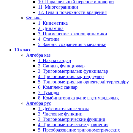
10. Параллельный перенос и поворот
11. Многогранники
12. Тела и поверхности вращения
Физика
1. Кинематика
2. Динамика
3. Применение законов динамики
4. Статика
5. Законы сохранения в механике
10 класс
Алгебра каз
1. Нақты сандар
2. Сандық функциялар
3. Тригонометриялық функциялар
4. Тригонометриялық теңдеулер
5. Тригонометриялық өрнектерді түрлендіру
6. Комплекс сандар
7. Туынды
8. Комбинаторика және ықтималдылық
Алгебра рус
1. Действительные числа
2. Числовые функции
3. Тригонометрические функции
4. Тригонометрические уравнения
5. Преобразование тригонометрических