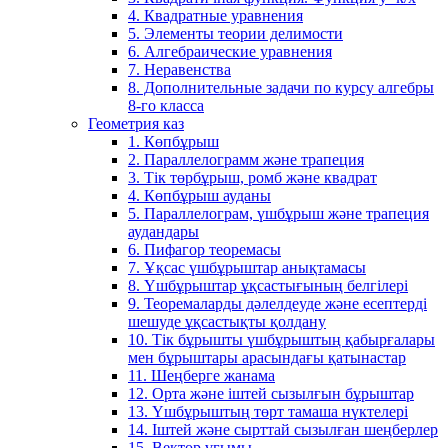
4. Квадратные уравнения
5. Элементы теории делимости
6. Алгебраические уравнения
7. Неравенства
8. Дополнительные задачи по курсу алгебры
8-го класса
Геометрия каз
1. Көпбұрыш
2. Параллелограмм және трапеция
3. Тік төрбұрыш, ромб және квадрат
4. Көпбұрыш ауданы
5. Параллелограм, үшбұрыш және трапеция
аудандары
6. Пифагор теоремасы
7. Ұқсас үшбұрыштар анықтамасы
8. Үшбұрыштар ұқсастығының белгілері
9. Теоремаларды дәлелдеуде және есептерді
шешуде ұқсастықты қолдану
10. Тік бұрышты үшбұрыштың қабырғалары
мен бұрыштары арасындағы қатынастар
11. Шеңберге жанама
12. Орта және іштей сызылғын бұрыштар
13. Үшбұрыштың төрт тамаша нүктелері
14. Іштей және сырттай сызылған шеңберлер
15. Вектор ұғымы