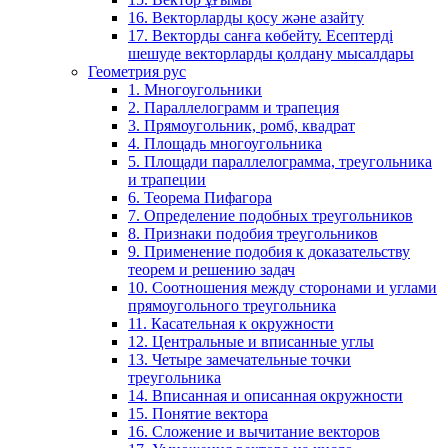
16. Векторларды қосу және азайту
17. Векторды санға көбейту. Есептерді
шешуде векторларды қолдану мысалдары
Геометрия рус
1. Многоугольники
2. Параллелограмм и трапеция
3. Прямоугольник, ромб, квадрат
4. Площадь многоугольника
5. Площади параллелограмма, треугольника
и трапеции
6. Теорема Пифагора
7. Определение подобных треугольников
8. Признаки подобия треугольников
9. Применение подобия к доказательству
теорем и решению задач
10. Соотношения между сторонами и углами
прямоугольного треугольника
11. Касательная к окружности
12. Центральные и вписанные углы
13. Четыре замечательные точки
треугольника
14. Вписанная и описанная окружности
15. Понятие вектора
16. Сложение и вычитание векторов