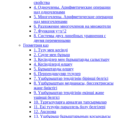
свойства
4. Одночлены. Арифметические операции
над одночленами
5. Многочлены. Арифметические операции
над многочленами
6. Разложение многочленов на множители
7. Функция y=x^2
8. Системы двух линейных уравнения с
двумя переменными
Геометрия каз
1. Түзу мен кесінді
2. Сәуле мен бұрыш
3. Кесінділер мен бұрыштарды салыстыру
4. Кесінділерді өлшеу
5. Бұрыштарды өлшеу
6. Перпендикуляр түзулер
7. Үшбұрыштар теңдігінің бірінші белгісі
8. Үшбұрыштың медианасы, биссектрисасы
және биіктігі
9. Үшбұрыштар теңдігінің екінші және
үшінші белгісі
10. Тұрғызуларға арналған тапсырмалар
11. Екі түзудің параллель болу белгілері
12. Аксиома
13. Үшбұрыш бұрыштарының қосындысы