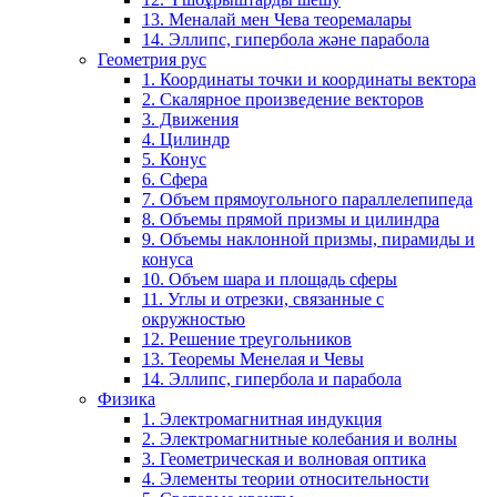
13. Меналай мен Чева теоремалары
14. Эллипс, гипербола және парабола
Геометрия рус
1. Координаты точки и координаты вектора
2. Скалярное произведение векторов
3. Движения
4. Цилиндр
5. Конус
6. Сфера
7. Объем прямоугольного параллелепипеда
8. Объемы прямой призмы и цилиндра
9. Объемы наклонной призмы, пирамиды и
конуса
10. Объем шара и площадь сферы
11. Углы и отрезки, связанные с
окружностью
12. Решение треугольников
13. Теоремы Менелая и Чевы
14. Эллипс, гипербола и парабола
Физика
1. Электромагнитная индукция
2. Электромагнитные колебания и волны
3. Геометрическая и волновая оптика
4. Элементы теории относительности