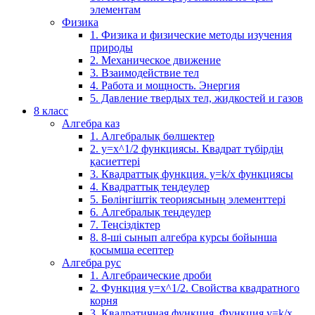
элементам
Физика
1. Физика и физические методы изучения
природы
2. Механическое движение
3. Взаимодействие тел
4. Работа и мощность. Энергия
5. Давление твердых тел, жидкостей и газов
8 класс
Алгебра каз
1. Алгебралық бөлшектер
2. у=х^1/2 функциясы. Квадрат түбірдің
қасиеттері
3. Квадраттық функция. у=k/x функциясы
4. Квадраттық теңдеулер
5. Бөлінгіштік теориясының элементтері
6. Алгебралық теңдеулер
7. Теңсіздіктер
8. 8-ші сынып алгебра курсы бойынша
қосымша есептер
Алгебра рус
1. Алгебраические дроби
2. Функция y=x^1/2. Свойства квадратного
корня
3. Квадратичная функция. Функция у=k/x