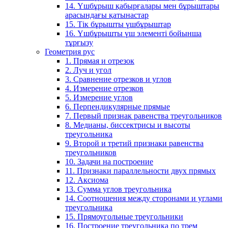
14. Үшбұрыш қабырғалары мен бұрыштары
арасындағы қатынастар
15. Тік бұрышты үшбұрыштар
16. Үшбұрышты үш элементі бойынша
тұрғызу
Геометрия рус
1. Прямая и отрезок
2. Луч и угол
3. Сравнение отрезков и углов
4. Измерение отрезков
5. Измерение углов
6. Перпендикулярные прямые
7. Первый признак равенства треугольников
8. Медианы, биссектрисы и высоты
треугольника
9. Второй и третий признаки равенства
треугольников
10. Задачи на построение
11. Признаки параллельности двух прямых
12. Аксиома
13. Сумма углов треугольника
14. Соотношения между сторонами и углами
треугольника
15. Прямоугольные треугольники
16. Построение треугольника по трем