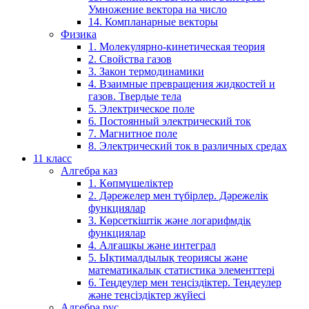
Умножение вектора на число
14. Компланарные векторы
Физика
1. Молекулярно-кинетическая теория
2. Свойства газов
3. Закон термодинамики
4. Взаимные превращения жидкостей и
газов. Твердые тела
5. Электрическое поле
6. Постоянный электрический ток
7. Магнитное поле
8. Электрический ток в различных средах
11 класс
Алгебра каз
1. Көпмүшеліктер
2. Дәрежелер мен түбірлер. Дәрежелік
функциялар
3. Көрсеткіштік және логарифмдік
функциялар
4. Алғашқы және интеграл
5. Ықтималдылық теориясы және
математикалық статистика элементтері
6. Теңдеулер мен теңсіздіктер. Теңдеулер
және теңсіздіктер жүйесі
Алгебра рус