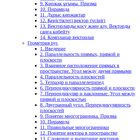
9. Көпжақ ұғымы. Призма
10. Пирамида
11. Дұрыс көпжақтар
12. Кеңістіктегі вектор түсінігі
13. Векторларды қосу және алу. Векторды
санға көбейту
14. Компланар векторлар
Геометрия рус
1. Введение
2. Параллельность прямых, прямой и
плоскости
3. Взаимное расположение прямых в
пространстве. Угол между двумя прямыми
4. Параллельность плоскостей
5. Тетраэдр и параллелепипед
6. Перпендикулярность прямой и плоскости
7. Перпендикуляр и наклонные. Угол между
прямой и плоскостью
8. Двугранный угол. Перпендикулярность
плоскостей
9. Понятие многогранника. Призма
10. Пирамида
11. Правильные многогранники
12. Понятие вектора в пространстве
13. Сложение и вычитание векторов.