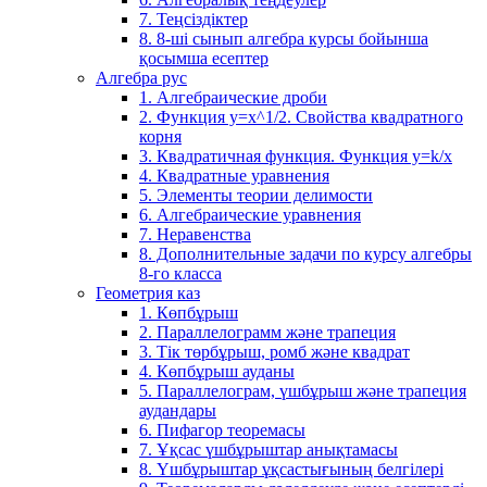
7. Теңсіздіктер
8. 8-ші сынып алгебра курсы бойынша
қосымша есептер
Алгебра рус
1. Алгебраические дроби
2. Функция y=x^1/2. Свойства квадратного
корня
3. Квадратичная функция. Функция у=k/x
4. Квадратные уравнения
5. Элементы теории делимости
6. Алгебраические уравнения
7. Неравенства
8. Дополнительные задачи по курсу алгебры
8-го класса
Геометрия каз
1. Көпбұрыш
2. Параллелограмм және трапеция
3. Тік төрбұрыш, ромб және квадрат
4. Көпбұрыш ауданы
5. Параллелограм, үшбұрыш және трапеция
аудандары
6. Пифагор теоремасы
7. Ұқсас үшбұрыштар анықтамасы
8. Үшбұрыштар ұқсастығының белгілері