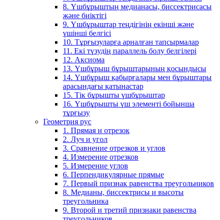
8. Үшбұрыштың медианасы, биссектрисасы
және биіктігі
9. Үшбұрыштар теңдігінің екінші және
үшінші белгісі
10. Тұрғызуларға арналған тапсырмалар
11. Екі түзудің параллель болу белгілері
12. Аксиома
13. Үшбұрыш бұрыштарының қосындысы
14. Үшбұрыш қабырғалары мен бұрыштары
арасындағы қатынастар
15. Тік бұрышты үшбұрыштар
16. Үшбұрышты үш элементі бойынша
тұрғызу
Геометрия рус
1. Прямая и отрезок
2. Луч и угол
3. Сравнение отрезков и углов
4. Измерение отрезков
5. Измерение углов
6. Перпендикулярные прямые
7. Первый признак равенства треугольников
8. Медианы, биссектрисы и высоты
треугольника
9. Второй и третий признаки равенства
треугольников