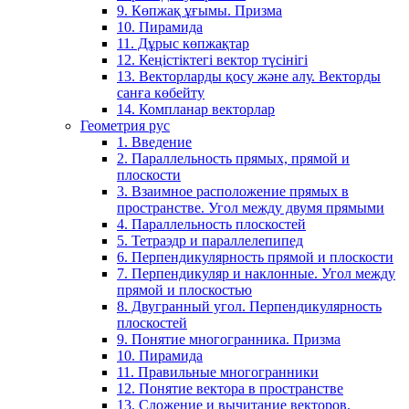
9. Көпжақ ұғымы. Призма
10. Пирамида
11. Дұрыс көпжақтар
12. Кеңістіктегі вектор түсінігі
13. Векторларды қосу және алу. Векторды
санға көбейту
14. Компланар векторлар
Геометрия рус
1. Введение
2. Параллельность прямых, прямой и
плоскости
3. Взаимное расположение прямых в
пространстве. Угол между двумя прямыми
4. Параллельность плоскостей
5. Тетраэдр и параллелепипед
6. Перпендикулярность прямой и плоскости
7. Перпендикуляр и наклонные. Угол между
прямой и плоскостью
8. Двугранный угол. Перпендикулярность
плоскостей
9. Понятие многогранника. Призма
10. Пирамида
11. Правильные многогранники
12. Понятие вектора в пространстве
13. Сложение и вычитание векторов.