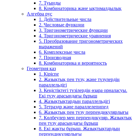
7. Туынды
8. Комбинаторика және ықтималдылық
Алгебра рус
1. Действительные числа
2. Числовые функции
3. Тригонометрические функции
4. Тригонометрические уравнения
5. Преобразование тригонометрических
выражений
6. Комплексные числа
7. Производная
8. Комбинаторика и вероятность
Геометрия каз
1. Кіріспе
2. Жазықтық пен түзу, және түзулердің
параллельдігі
3. Кеңістіктегі түзілердің өзара орналасуы.
Екі түзу арасындағы бұрыш
4. Жазықтықтардың параллельдігі
5. Тетраэдр және параллелепипед
6. Жазықтық пен түзу перпендикулярлығы
7. Көлбеулер мен перпендикуляр. Жазықтық
пен түзу арасындағы бұрыш
8. Екі жақты бұрыш. Жазықтықтардың
перпендикулярлығы