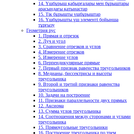
14. Үшбұрыш қабырғалары мен бұрыштары
арасындағы қатынастар
15. Тік бұрышты үшбұрыштар
16. Үшбұрышты үш элементі бойынша
тұрғызу
Геометрия рус
1. Прямая и отрезок
2. Луч и угол
3. Сравнение отрезков и углов
4. Измерение отрезков
5. Измерение углов
6. Перпендикулярные прямые
7. Первый признак равенства треугольников
8. Медианы, биссектрисы и высоты
треугольника
9. Второй и третий признаки равенства
треугольников
10. Задачи на построение
11. Признаки параллельности двух прямых
12. Аксиома
13. Сумма углов треугольника
14. Соотношения между сторонами и углами
треугольника
15. Прямоугольные треугольники
16. Построение треугольника по трем