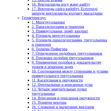
16. Векторларды қосу және азайту
17. Векторды санға көбейту. Есептерді
шешуде векторларды қолдану мысалдары
Геометрия рус
1. Многоугольники
2. Параллелограмм и трапеция
3. Прямоугольник, ромб, квадрат
4. Площадь многоугольника
5. Площади параллелограмма, треугольника
и трапеции
6. Теорема Пифагора
7. Определение подобных треугольников
8. Признаки подобия треугольников
9. Применение подобия к доказательству
теорем и решению задач
10. Соотношения между сторонами и углами
прямоугольного треугольника
11. Касательная к окружности
12. Центральные и вписанные углы
13. Четыре замечательные точки
треугольника
14. Вписанная и описанная окружности
15. Понятие вектора
16. Сложение и вычитание векторов