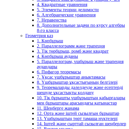
4. Квадратные уравнения
5. Элементы теории делимости
6. Алгебраические уравнения
7. Неравенства
8. Дополнительные задачи по курсу алгебры
8-го класса
Геометрия каз
1. Көпбұрыш
2. Параллелограмм және трапеция
3. Тік төрбұрыш, ромб және квадрат
4. Көпбұрыш ауданы
5. Параллелограм, үшбұрыш және трапеция
аудандары
6. Пифагор теоремасы
7. Ұқсас үшбұрыштар анықтамасы
8. Үшбұрыштар ұқсастығының белгілері
9. Теоремаларды дәлелдеуде және есептерді
шешуде ұқсастықты қолдану
10. Тік бұрышты үшбұрыштың қабырғалары
мен бұрыштары арасындағы қатынастар
11. Шеңберге жанама
12. Орта және іштей сызылғын бұрыштар
13. Үшбұрыштың төрт тамаша нүктелері
14. Іштей және сырттай сызылған шеңберлер
15. Вектор ұғымы