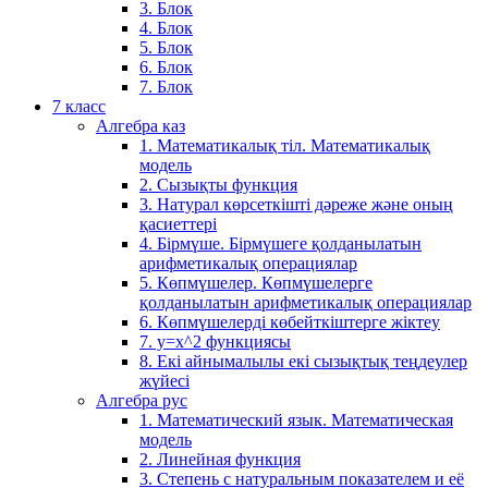
3. Блок
4. Блок
5. Блок
6. Блок
7. Блок
7 класс
Алгебра каз
1. Математикалық тіл. Математикалық
модель
2. Сызықты функция
3. Натурал көрсеткішті дәреже және оның
қасиеттері
4. Бірмүше. Бірмүшеге қолданылатын
арифметикалық операциялар
5. Көпмүшелер. Көпмүшелерге
қолданылатын арифметикалық операциялар
6. Көпмүшелерді көбейткіштерге жіктеу
7. у=х^2 функциясы
8. Екі айнымалылы екі сызықтық теңдеулер
жүйесі
Алгебра рус
1. Математический язык. Математическая
модель
2. Линейная функция
3. Степень с натуральным показателем и её