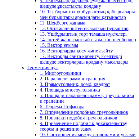
9. Теоремаларды дәлелдеуде және есептерді
шешуде ұқсастықты қолдану
10. Тік бұрышты үшбұрыштың қабырғалары
мен бұрыштары арасындағы қатынастар
11. Шеңберге жанама
12. Орта және іштей сызылғын бұрыштар
13. Үшбұрыштың төрт тамаша нүктелері
14. Іштей және сырттай сызылған шеңберлер
15. Вектор ұғымы
16. Векторларды қосу және азайту
17. Векторды санға көбейту. Есептерді
шешуде векторларды қолдану мысалдары
Геометрия рус
1. Многоугольники
2. Параллелограмм и трапеция
3. Прямоугольник, ромб, квадрат
4. Площадь многоугольника
5. Площади параллелограмма, треугольника
и трапеции
6. Теорема Пифагора
7. Определение подобных треугольников
8. Признаки подобия треугольников
9. Применение подобия к доказательству
теорем и решению задач
10. Соотношения между сторонами и углами