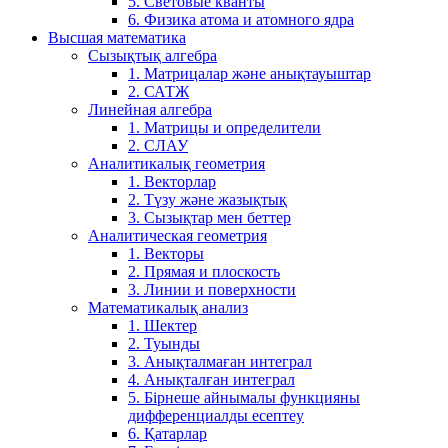
5. Световые кванты
6. Физика атома и атомного ядра
Высшая математика
Сызықтық алгебра
1. Матрицалар және анықтауыштар
2. САТЖ
Линейная алгебра
1. Матрицы и определители
2. СЛАУ
Аналитикалық геометрия
1. Векторлар
2. Түзу және жазықтық
3. Сызықтар мен беттер
Аналитическая геометрия
1. Векторы
2. Прямая и плоскость
3. Линии и поверхности
Математикалық анализ
1. Шектер
2. Туынды
3. Анықталмаған интеграл
4. Анықталған интеграл
5. Бірнеше айнымалы функцияны
дифференциалды есептеу
6. Қатарлар