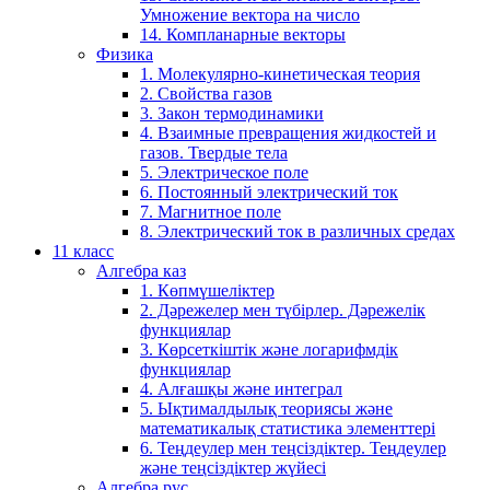
Умножение вектора на число
14. Компланарные векторы
Физика
1. Молекулярно-кинетическая теория
2. Свойства газов
3. Закон термодинамики
4. Взаимные превращения жидкостей и
газов. Твердые тела
5. Электрическое поле
6. Постоянный электрический ток
7. Магнитное поле
8. Электрический ток в различных средах
11 класс
Алгебра каз
1. Көпмүшеліктер
2. Дәрежелер мен түбірлер. Дәрежелік
функциялар
3. Көрсеткіштік және логарифмдік
функциялар
4. Алғашқы және интеграл
5. Ықтималдылық теориясы және
математикалық статистика элементтері
6. Теңдеулер мен теңсіздіктер. Теңдеулер
және теңсіздіктер жүйесі
Алгебра рус