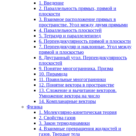
1. Введение
2. Параллельность прямых, прямой и
плоскости
3. Взаимное расположение прямых в
пространстве. Угол между двумя прямыми
4. Параллельность плоскостей
5. Тетраэдр и параллелепипед
6. Перпендикулярность прямой и плоскости
7. Перпендикуляр и наклонные. Угол между
прямой и плоскостью
8. Двугранный угол. Перпендикулярность
плоскостей
9. Понятие многогранника. Призма
10. Пирамида
11. Правильные многогранники
12. Понятие вектора в пространстве
13. Сложение и вычитание векторов.
Умножение вектора на число
14. Компланарные векторы
Физика
1. Молекулярно-кинетическая теория
2. Свойства газов
3. Закон термодинамики
4. Взаимные превращения жидкостей и
газов. Твердые тела