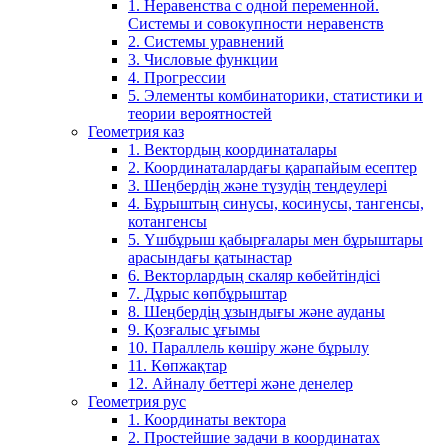
1. Неравенства с одной переменной.
Системы и совокупности неравенств
2. Системы уравнений
3. Числовые функции
4. Прогрессии
5. Элементы комбинаторики, статистики и
теории вероятностей
Геометрия каз
1. Вектордың координаталары
2. Координаталардағы қарапайым есептер
3. Шеңбердің және түзудің теңдеулері
4. Бұрыштың синусы, косинусы, тангенсы,
котангенсы
5. Үшбұрыш қабырғалары мен бұрыштары
арасындағы қатынастар
6. Векторлардың скаляр көбейтіндісі
7. Дұрыс көпбұрыштар
8. Шеңбердің ұзындығы және ауданы
9. Қозғалыс ұғымы
10. Параллель көшіру және бұрылу
11. Көпжақтар
12. Айналу беттері және денелер
Геометрия рус
1. Координаты вектора
2. Простейшие задачи в координатах