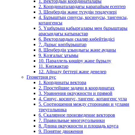
1. Вектордың координаталары
2. Координаталардағы қарапайым есептер
3. Шеңбердің және түзудің теңдеулері
4. Бұрыштың синусы, косинусы, тангенсы,
котангенсы
5. Үшбұрыш қабырғалары мен бұрыштары
арасындағы қатынастар
6. Векторлардың скаляр көбейтіндісі
7. Дұрыс көпбұрыштар
8. Шеңбердің ұзындығы және ауданы
9. Қозғалыс ұғымы
10. Параллель көшіру және бұрылу
11. Көпжақтар
12. Айналу беттері және денелер
Геометрия рус
1. Координаты вектора
2. Простейшие задачи в координатах
3. Уравнения окружности и прямой
4. Синус, косинус, тангенс, котангенс угла
5. Соотношения между сторонами и углами
треугольника
6. Скалярное произведение векторов
7. Правильные многоугольники
8. Длина окружности и площадь круга
9. Понятие движения