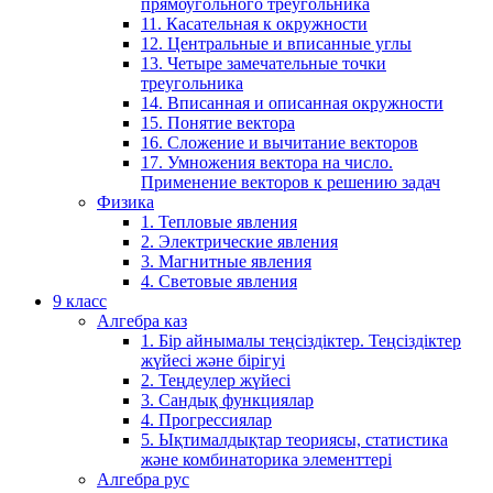
прямоугольного треугольника
11. Касательная к окружности
12. Центральные и вписанные углы
13. Четыре замечательные точки
треугольника
14. Вписанная и описанная окружности
15. Понятие вектора
16. Сложение и вычитание векторов
17. Умножения вектора на число.
Применение векторов к решению задач
Физика
1. Тепловые явления
2. Электрические явления
3. Магнитные явления
4. Световые явления
9 класс
Алгебра каз
1. Бір айнымалы теңсіздіктер. Теңсіздіктер
жүйесі және бірігуі
2. Теңдеулер жүйесі
3. Сандық функциялар
4. Прогрессиялар
5. Ықтималдықтар теориясы, статистика
және комбинаторика элементтері
Алгебра рус