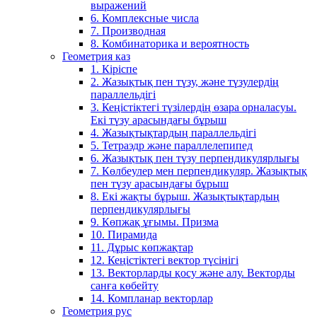
выражений
6. Комплексные числа
7. Производная
8. Комбинаторика и вероятность
Геометрия каз
1. Кіріспе
2. Жазықтық пен түзу, және түзулердің
параллельдігі
3. Кеңістіктегі түзілердің өзара орналасуы.
Екі түзу арасындағы бұрыш
4. Жазықтықтардың параллельдігі
5. Тетраэдр және параллелепипед
6. Жазықтық пен түзу перпендикулярлығы
7. Көлбеулер мен перпендикуляр. Жазықтық
пен түзу арасындағы бұрыш
8. Екі жақты бұрыш. Жазықтықтардың
перпендикулярлығы
9. Көпжақ ұғымы. Призма
10. Пирамида
11. Дұрыс көпжақтар
12. Кеңістіктегі вектор түсінігі
13. Векторларды қосу және алу. Векторды
санға көбейту
14. Компланар векторлар
Геометрия рус