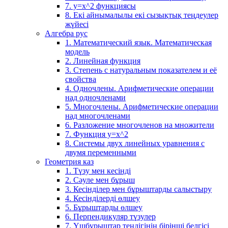
7. у=х^2 функциясы
8. Екі айнымалылы екі сызықтық теңдеулер
жүйесі
Алгебра рус
1. Математический язык. Математическая
модель
2. Линейная функция
3. Степень с натуральным показателем и её
свойства
4. Одночлены. Арифметические операции
над одночленами
5. Многочлены. Арифметические операции
над многочленами
6. Разложение многочленов на множители
7. Функция y=x^2
8. Системы двух линейных уравнения с
двумя переменными
Геометрия каз
1. Түзу мен кесінді
2. Сәуле мен бұрыш
3. Кесінділер мен бұрыштарды салыстыру
4. Кесінділерді өлшеу
5. Бұрыштарды өлшеу
6. Перпендикуляр түзулер
7. Үшбұрыштар теңдігінің бірінші белгісі