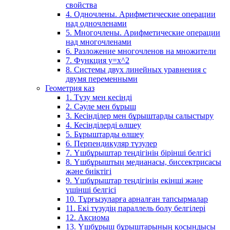
свойства
4. Одночлены. Арифметические операции
над одночленами
5. Многочлены. Арифметические операции
над многочленами
6. Разложение многочленов на множители
7. Функция y=x^2
8. Системы двух линейных уравнения с
двумя переменными
Геометрия каз
1. Түзу мен кесінді
2. Сәуле мен бұрыш
3. Кесінділер мен бұрыштарды салыстыру
4. Кесінділерді өлшеу
5. Бұрыштарды өлшеу
6. Перпендикуляр түзулер
7. Үшбұрыштар теңдігінің бірінші белгісі
8. Үшбұрыштың медианасы, биссектрисасы
және биіктігі
9. Үшбұрыштар теңдігінің екінші және
үшінші белгісі
10. Тұрғызуларға арналған тапсырмалар
11. Екі түзудің параллель болу белгілері
12. Аксиома
13. Үшбұрыш бұрыштарының қосындысы