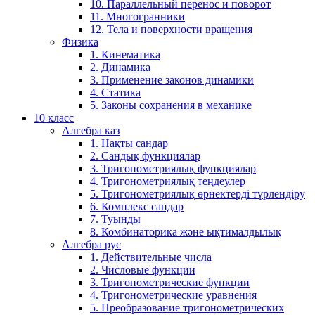
10. Параллельный перенос и поворот
11. Многогранники
12. Тела и поверхности вращения
Физика
1. Кинематика
2. Динамика
3. Применение законов динамики
4. Статика
5. Законы сохранения в механике
10 класс
Алгебра каз
1. Нақты сандар
2. Сандық функциялар
3. Тригонометриялық функциялар
4. Тригонометриялық теңдеулер
5. Тригонометриялық өрнектерді түрлендіру
6. Комплекс сандар
7. Туынды
8. Комбинаторика және ықтималдылық
Алгебра рус
1. Действительные числа
2. Числовые функции
3. Тригонометрические функции
4. Тригонометрические уравнения
5. Преобразование тригонометрических