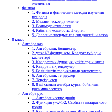
элементам
Физика
1. Физика и физические методы изучения
природы
2. Механическое движение
3. Взаимодействие тел
4. Работа и мощность. Энергия
5. Давление твердых тел, жидкостей и газов
8 класс
Алгебра каз
1. Алгебралық бөлшектер
2. у=х^1/2 функциясы. Квадрат түбірдің
қасиеттері
3. Квадраттық функция. у=k/x функциясы
4. Квадраттық теңдеулер
5. Бөлінгіштік теориясының элементтері
6. Алгебралық теңдеулер
7. Теңсіздіктер
8. 8-ші сынып алгебра курсы бойынша
қосымша есептер
Алгебра рус
1. Алгебраические дроби
2. Функция y=x^1/2. Свойства квадратного
корня
3. Квадратичная функция. Функция у=k/x