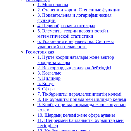
1. Многочлены
2. Степени и корни. Степенные функции
3. Показательная и логарифмическая
функции
4. Первообразная и интеграл
5. Элементы теории вероятностей и
математической статистики
6. Уравнения и неравенства. Системы
уравнений и неравенств
Геометрия каз
1. Нүкте координаталары және вектор
координаталары
2. Векторлардың скаляр көбейтіндісі
3. Қозғалыс
4. Цилиндр
5. Конус
6. Сфера
7. Тікбұрышты параллелепипедтің көлемі
8. Тік бұрышты призма мен цилиндр көлемі
9. Көлбеу призма, пирамида және конустың
көлемі
10. Шардың көлемі және сфера ауданы
11. Шеңбермен байланысты бұрыштар мен
кесінділер
12. Үшбұрыштарды шешу