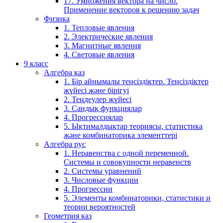
17. Умножения вектора на число.
Применение векторов к решению задач
Физика
1. Тепловые явления
2. Электрические явления
3. Магнитные явления
4. Световые явления
9 класс
Алгебра каз
1. Бір айнымалы теңсіздіктер. Теңсіздіктер
жүйесі және бірігуі
2. Теңдеулер жүйесі
3. Сандық функциялар
4. Прогрессиялар
5. Ықтималдықтар теориясы, статистика
және комбинаторика элементтері
Алгебра рус
1. Неравенства с одной переменной.
Системы и совокупности неравенств
2. Системы уравнений
3. Числовые функции
4. Прогрессии
5. Элементы комбинаторики, статистики и
теории вероятностей
Геометрия каз