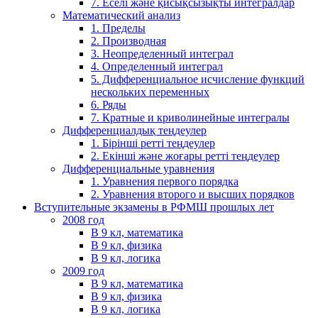
7. Еселі және қисықсызықты интегралдар
Математический анализ
1. Пределы
2. Производная
3. Неопределенный интеграл
4. Определенный интеграл
5. Дифференциальное исчисление функций
нескольких переменных
6. Ряды
7. Кратные и криволинейные интегралы
Дифференциалдық теңдеулер
1. Бірінші ретті теңдеулер
2. Екінші және жоғары ретті теңдеулер
Дифференциальные уравнения
1. Уравнения первого порядка
2. Уравнения второго и высших порядков
Вступительные экзамены в РФМШ прошлых лет
2008 год
В 9 кл, математика
В 9 кл, физика
В 9 кл, логика
2009 год
В 9 кл, математика
В 9 кл, физика
В 9 кл, логика