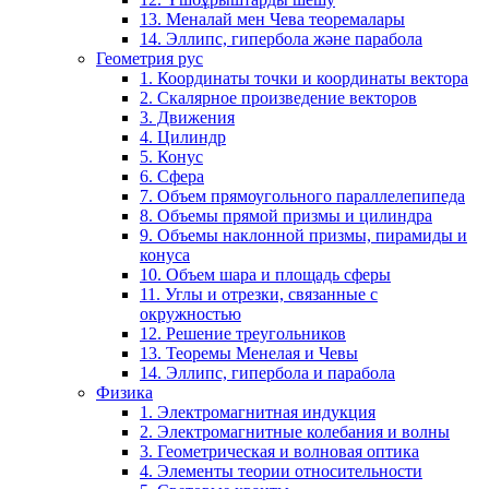
13. Меналай мен Чева теоремалары
14. Эллипс, гипербола және парабола
Геометрия рус
1. Координаты точки и координаты вектора
2. Скалярное произведение векторов
3. Движения
4. Цилиндр
5. Конус
6. Сфера
7. Объем прямоугольного параллелепипеда
8. Объемы прямой призмы и цилиндра
9. Объемы наклонной призмы, пирамиды и
конуса
10. Объем шара и площадь сферы
11. Углы и отрезки, связанные с
окружностью
12. Решение треугольников
13. Теоремы Менелая и Чевы
14. Эллипс, гипербола и парабола
Физика
1. Электромагнитная индукция
2. Электромагнитные колебания и волны
3. Геометрическая и волновая оптика
4. Элементы теории относительности