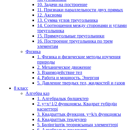
10. Задачи на построение
11. Признаки параллельности двух прямых
12. Аксиома
13. Сумма углов треугольника
14. Соотношения между сторонами и углами
треугольника
15. Прямоугольные треугольники
16. Построение треугольника по трем
элементам
Физика
1. Физика и физические методы изучения
природы
2. Механическое движение
3. Взаимодействие тел
4. Работа и мощность. Энергия
5. Давление твердых тел, жидкостей и газов
8 класс
Алгебра каз
1. Алгебралық бөлшектер
2. у=х^1/2 функциясы. Квадрат түбірдің
қасиеттері
3. Квадраттық функция. у=k/x функциясы
4. Квадраттық теңдеулер
5. Бөлінгіштік теориясының элементтері
6. Алгебралық теңдеулер