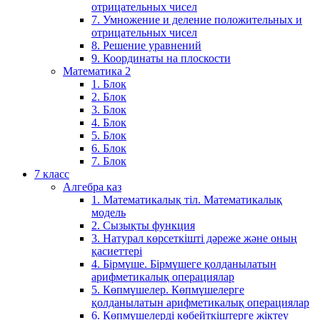
отрицательных чисел
7. Умножение и деление положительных и
отрицательных чисел
8. Решение уравнений
9. Координаты на плоскости
Математика 2
1. Блок
2. Блок
3. Блок
4. Блок
5. Блок
6. Блок
7. Блок
7 класс
Алгебра каз
1. Математикалық тіл. Математикалық
модель
2. Сызықты функция
3. Натурал көрсеткішті дәреже және оның
қасиеттері
4. Бірмүше. Бірмүшеге қолданылатын
арифметикалық операциялар
5. Көпмүшелер. Көпмүшелерге
қолданылатын арифметикалық операциялар
6. Көпмүшелерді көбейткіштерге жіктеу