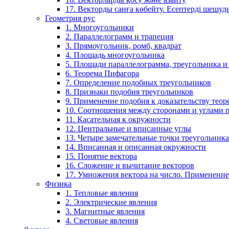
17. Векторды санға көбейту. Есептерді шешу
Геометрия рус
1. Многоугольники
2. Параллелограмм и трапеция
3. Прямоугольник, ромб, квадрат
4. Площадь многоугольника
5. Площади параллелограмма, треугольника и
6. Теорема Пифагора
7. Определение подобных треугольников
8. Признаки подобия треугольников
9. Применение подобия к доказательству теор
10. Соотношения между сторонами и углами 
11. Касательная к окружности
12. Центральные и вписанные углы
13. Четыре замечательные точки треугольника
14. Вписанная и описанная окружности
15. Понятие вектора
16. Сложение и вычитание векторов
17. Умножения вектора на число. Применение
Физика
1. Тепловые явления
2. Электрические явления
3. Магнитные явления
4. Световые явления