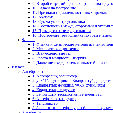
9. Второй и третий признаки равенства треуг
10. Задачи на построение
11. Признаки параллельности двух прямых
12. Аксиома
13. Сумма углов треугольника
14. Соотношения между сторонами и углами 
15. Прямоугольные треугольники
16. Построение треугольника по трем элемен
Физика
1. Физика и физические методы изучения пр
2. Механическое движение
3. Взаимодействие тел
4. Работа и мощность. Энергия
5. Давление твердых тел, жидкостей и газов
8 класс
Алгебра каз
1. Алгебралық бөлшектер
2. у=х^1/2 функциясы. Квадрат түбірдің қасие
3. Квадраттық функция. у=k/x функциясы
4. Квадраттық теңдеулер
5. Бөлінгіштік теориясының элементтері
6. Алгебралық теңдеулер
7. Теңсіздіктер
8. 8-ші сынып алгебра курсы бойынша қосым
Алгебра рус