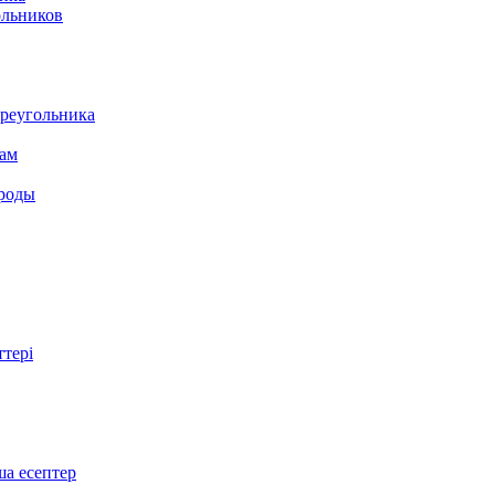
ольников
треугольника
там
ироды
ттері
ша есептер