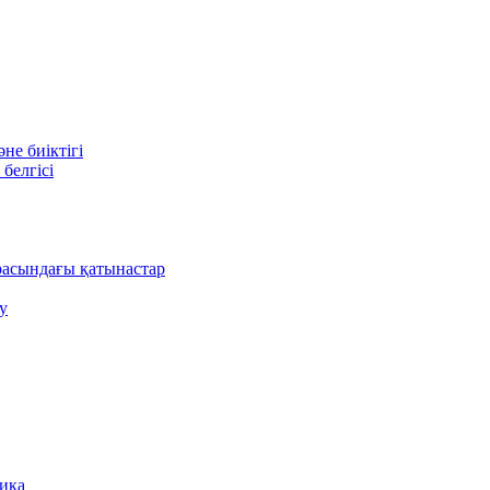
е биіктігі
белгісі
асындағы қатынастар
у
ника