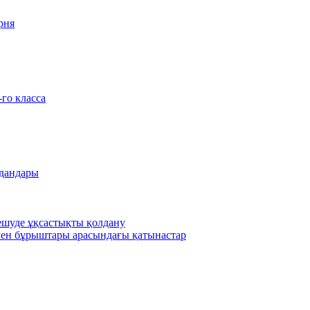
рня
-го класса
удандары
шешуде ұқсастықты қолдану
ен бұрыштары арасындағы қатынастар