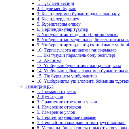
1. Түзу мен кесінді
2. Сәуле мен бұрыш
3. Кесінділер мен бұрыштарды салыстыру
4. Кесінділерді өлшеу
5. Бұрыштарды өлшеу
6. Перпендикуляр түзулер
7. Үшбұрыштар теңдігінің бірінші белгісі
8. Үшбұрыштың медианасы, биссектрисасы жән
9. Үшбұрыштар теңдігінің екінші және үшінші 
10. Тұрғызуларға арналған тапсырмалар
11. Екі түзудің параллель болу белгілері
12. Аксиома
13. Үшбұрыш бұрыштарының қосындысы
14. Үшбұрыш қабырғалары мен бұрыштары ар
15. Тік бұрышты үшбұрыштар
16. Үшбұрышты үш элементі бойынша тұрғыз
Геометрия рус
1. Прямая и отрезок
2. Луч и угол
3. Сравнение отрезков и углов
4. Измерение отрезков
5. Измерение углов
6. Перпендикулярные прямые
7. Первый признак равенства треугольников
8. Медианы, биссектрисы и высоты треуголь