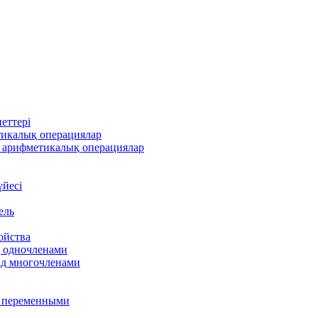
еттері
тикалық операциялар
 арифметикалық операциялар
үйесі
ель
ойства
д одночленами
ад многочленами
я переменными