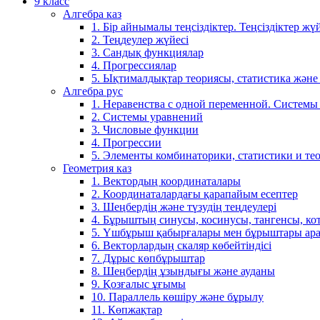
9 класс
Алгебра каз
1. Бір айнымалы теңсіздіктер. Теңсіздіктер жүй
2. Теңдеулер жүйесі
3. Сандық функциялар
4. Прогрессиялар
5. Ықтималдықтар теориясы, статистика және
Алгебра рус
1. Неравенства с одной переменной. Системы
2. Системы уравнений
3. Числовые функции
4. Прогрессии
5. Элементы комбинаторики, статистики и те
Геометрия каз
1. Вектордың координаталары
2. Координаталардағы қарапайым есептер
3. Шеңбердің және түзудің теңдеулері
4. Бұрыштың синусы, косинусы, тангенсы, ко
5. Үшбұрыш қабырғалары мен бұрыштары ара
6. Векторлардың скаляр көбейтіндісі
7. Дұрыс көпбұрыштар
8. Шеңбердің ұзындығы және ауданы
9. Қозғалыс ұғымы
10. Параллель көшіру және бұрылу
11. Көпжақтар