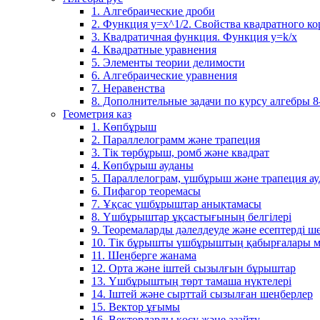
1. Алгебраические дроби
2. Функция y=x^1/2. Свойства квадратного ко
3. Квадратичная функция. Функция у=k/x
4. Квадратные уравнения
5. Элементы теории делимости
6. Алгебраические уравнения
7. Неравенства
8. Дополнительные задачи по курсу алгебры 8
Геометрия каз
1. Көпбұрыш
2. Параллелограмм және трапеция
3. Тік төрбұрыш, ромб және квадрат
4. Көпбұрыш ауданы
5. Параллелограм, үшбұрыш және трапеция а
6. Пифагор теоремасы
7. Ұқсас үшбұрыштар анықтамасы
8. Үшбұрыштар ұқсастығының белгілері
9. Теоремаларды дәлелдеуде және есептерді 
10. Тік бұрышты үшбұрыштың қабырғалары м
11. Шеңберге жанама
12. Орта және іштей сызылғын бұрыштар
13. Үшбұрыштың төрт тамаша нүктелері
14. Іштей және сырттай сызылған шеңберлер
15. Вектор ұғымы
16. Векторларды қосу және азайту