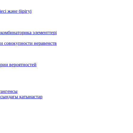
есі және бірігуі
 комбинаторика элементтері
 и совокупности неравенств
ории вероятностей
тангенсы
сындағы қатынастар