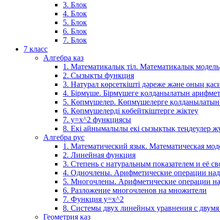
3. Блок
4. Блок
5. Блок
6. Блок
7. Блок
7 класс
Алгебра каз
1. Математикалық тіл. Математикалық модель
2. Сызықты функция
3. Натурал көрсеткішті дәреже және оның қаси
4. Бірмүше. Бірмүшеге қолданылатын арифме
5. Көпмүшелер. Көпмүшелерге қолданылатын
6. Көпмүшелерді көбейткіштерге жіктеу
7. у=х^2 функциясы
8. Екі айнымалылы екі сызықтық теңдеулер ж
Алгебра рус
1. Математический язык. Математическая мод
2. Линейная функция
3. Степень с натуральным показателем и её св
4. Одночлены. Арифметические операции на
5. Многочлены. Арифметические операции н
6. Разложение многочленов на множители
7. Функция y=x^2
8. Системы двух линейных уравнения с двум
Геометрия каз