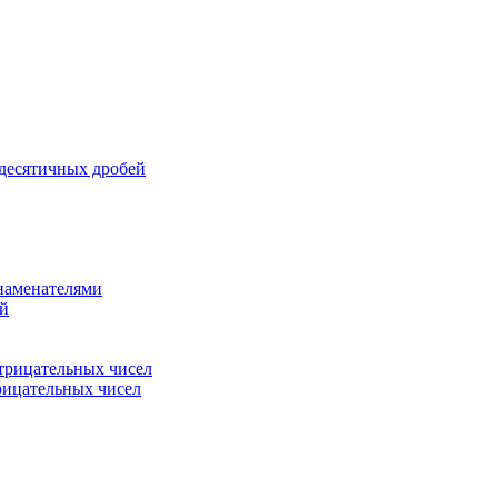
 десятичных дробей
знаменателями
ей
трицательных чисел
рицательных чисел