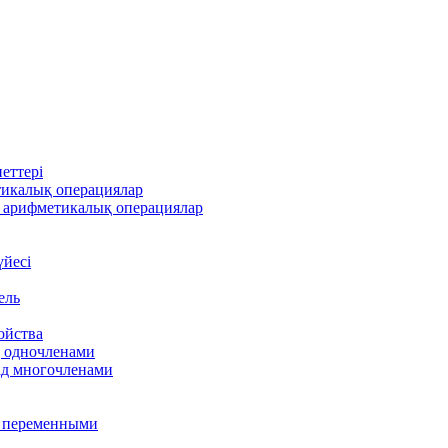
еттері
тикалық операциялар
 арифметикалық операциялар
үйесі
ель
ойства
д одночленами
ад многочленами
я переменными