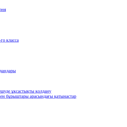
рня
-го класса
удандары
шешуде ұқсастықты қолдану
ен бұрыштары арасындағы қатынастар