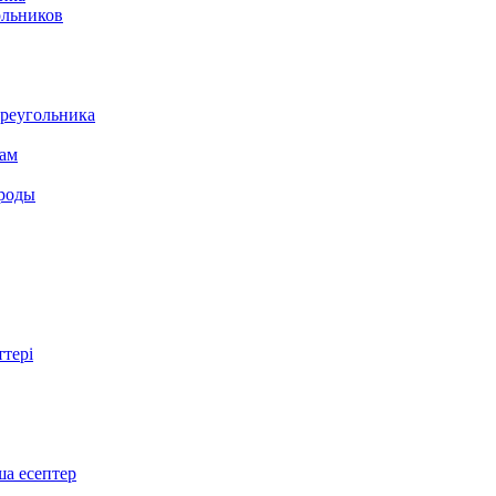
ольников
треугольника
там
ироды
ттері
ша есептер