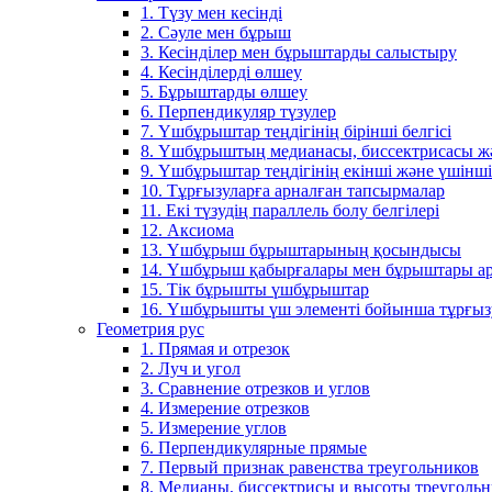
1. Түзу мен кесінді
2. Сәуле мен бұрыш
3. Кесінділер мен бұрыштарды салыстыру
4. Кесінділерді өлшеу
5. Бұрыштарды өлшеу
6. Перпендикуляр түзулер
7. Үшбұрыштар теңдігінің бірінші белгісі
8. Үшбұрыштың медианасы, биссектрисасы жән
9. Үшбұрыштар теңдігінің екінші және үшінші 
10. Тұрғызуларға арналған тапсырмалар
11. Екі түзудің параллель болу белгілері
12. Аксиома
13. Үшбұрыш бұрыштарының қосындысы
14. Үшбұрыш қабырғалары мен бұрыштары ар
15. Тік бұрышты үшбұрыштар
16. Үшбұрышты үш элементі бойынша тұрғыз
Геометрия рус
1. Прямая и отрезок
2. Луч и угол
3. Сравнение отрезков и углов
4. Измерение отрезков
5. Измерение углов
6. Перпендикулярные прямые
7. Первый признак равенства треугольников
8. Медианы, биссектрисы и высоты треуголь