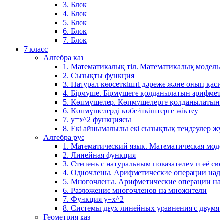
3. Блок
4. Блок
5. Блок
6. Блок
7. Блок
7 класс
Алгебра каз
1. Математикалық тіл. Математикалық модель
2. Сызықты функция
3. Натурал көрсеткішті дәреже және оның қаси
4. Бірмүше. Бірмүшеге қолданылатын арифме
5. Көпмүшелер. Көпмүшелерге қолданылатын
6. Көпмүшелерді көбейткіштерге жіктеу
7. у=х^2 функциясы
8. Екі айнымалылы екі сызықтық теңдеулер ж
Алгебра рус
1. Математический язык. Математическая мод
2. Линейная функция
3. Степень с натуральным показателем и её св
4. Одночлены. Арифметические операции на
5. Многочлены. Арифметические операции н
6. Разложение многочленов на множители
7. Функция y=x^2
8. Системы двух линейных уравнения с двум
Геометрия каз