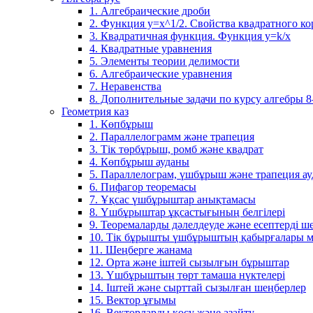
1. Алгебраические дроби
2. Функция y=x^1/2. Свойства квадратного ко
3. Квадратичная функция. Функция у=k/x
4. Квадратные уравнения
5. Элементы теории делимости
6. Алгебраические уравнения
7. Неравенства
8. Дополнительные задачи по курсу алгебры 8
Геометрия каз
1. Көпбұрыш
2. Параллелограмм және трапеция
3. Тік төрбұрыш, ромб және квадрат
4. Көпбұрыш ауданы
5. Параллелограм, үшбұрыш және трапеция а
6. Пифагор теоремасы
7. Ұқсас үшбұрыштар анықтамасы
8. Үшбұрыштар ұқсастығының белгілері
9. Теоремаларды дәлелдеуде және есептерді 
10. Тік бұрышты үшбұрыштың қабырғалары м
11. Шеңберге жанама
12. Орта және іштей сызылғын бұрыштар
13. Үшбұрыштың төрт тамаша нүктелері
14. Іштей және сырттай сызылған шеңберлер
15. Вектор ұғымы
16. Векторларды қосу және азайту