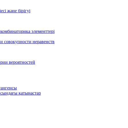
есі және бірігуі
 комбинаторика элементтері
 и совокупности неравенств
ории вероятностей
тангенсы
сындағы қатынастар