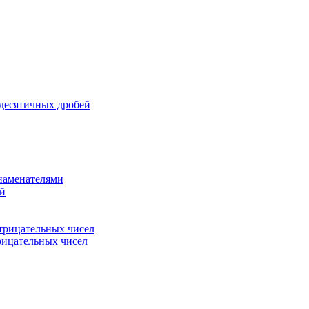
 десятичных дробей
знаменателями
ей
трицательных чисел
рицательных чисел