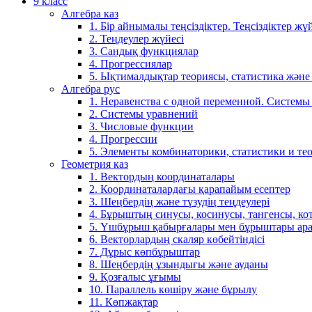
9 класс
Алгебра каз
1. Бір айнымалы теңсіздіктер. Теңсіздіктер жүй
2. Теңдеулер жүйесі
3. Сандық функциялар
4. Прогрессиялар
5. Ықтималдықтар теориясы, статистика және
Алгебра рус
1. Неравенства с одной переменной. Системы
2. Системы уравнений
3. Числовые функции
4. Прогрессии
5. Элементы комбинаторики, статистики и те
Геометрия каз
1. Вектордың координаталары
2. Координаталардағы қарапайым есептер
3. Шеңбердің және түзудің теңдеулері
4. Бұрыштың синусы, косинусы, тангенсы, ко
5. Үшбұрыш қабырғалары мен бұрыштары ара
6. Векторлардың скаляр көбейтіндісі
7. Дұрыс көпбұрыштар
8. Шеңбердің ұзындығы және ауданы
9. Қозғалыс ұғымы
10. Параллель көшіру және бұрылу
11. Көпжақтар