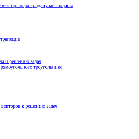
де векторларды қолдану мысалдары
 трапеции
ем и решению задач
прямоугольного треугольника
 векторов к решению задач