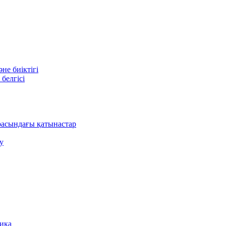
е биіктігі
белгісі
асындағы қатынастар
у
ника