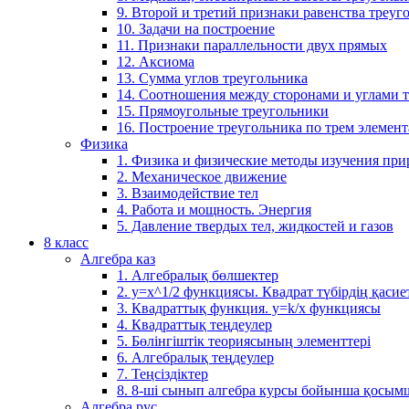
9. Второй и третий признаки равенства треуг
10. Задачи на построение
11. Признаки параллельности двух прямых
12. Аксиома
13. Сумма углов треугольника
14. Соотношения между сторонами и углами 
15. Прямоугольные треугольники
16. Построение треугольника по трем элемен
Физика
1. Физика и физические методы изучения пр
2. Механическое движение
3. Взаимодействие тел
4. Работа и мощность. Энергия
5. Давление твердых тел, жидкостей и газов
8 класс
Алгебра каз
1. Алгебралық бөлшектер
2. у=х^1/2 функциясы. Квадрат түбірдің қасие
3. Квадраттық функция. у=k/x функциясы
4. Квадраттық теңдеулер
5. Бөлінгіштік теориясының элементтері
6. Алгебралық теңдеулер
7. Теңсіздіктер
8. 8-ші сынып алгебра курсы бойынша қосым
Алгебра рус