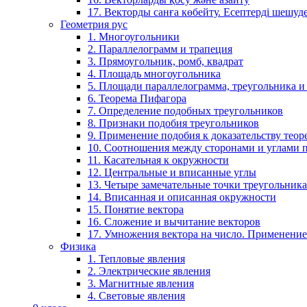
17. Векторды санға көбейту. Есептерді шешу
Геометрия рус
1. Многоугольники
2. Параллелограмм и трапеция
3. Прямоугольник, ромб, квадрат
4. Площадь многоугольника
5. Площади параллелограмма, треугольника и
6. Теорема Пифагора
7. Определение подобных треугольников
8. Признаки подобия треугольников
9. Применение подобия к доказательству теор
10. Соотношения между сторонами и углами 
11. Касательная к окружности
12. Центральные и вписанные углы
13. Четыре замечательные точки треугольника
14. Вписанная и описанная окружности
15. Понятие вектора
16. Сложение и вычитание векторов
17. Умножения вектора на число. Применение
Физика
1. Тепловые явления
2. Электрические явления
3. Магнитные явления
4. Световые явления