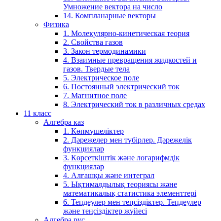
Умножение вектора на число
14. Компланарные векторы
Физика
1. Молекулярно-кинетическая теория
2. Свойства газов
3. Закон термодинамики
4. Взаимные превращения жидкостей и
газов. Твердые тела
5. Электрическое поле
6. Постоянный электрический ток
7. Магнитное поле
8. Электрический ток в различных средах
11 класс
Алгебра каз
1. Көпмүшеліктер
2. Дәрежелер мен түбірлер. Дәрежелік
функциялар
3. Көрсеткіштік және логарифмдік
функциялар
4. Алғашқы және интеграл
5. Ықтималдылық теориясы және
математикалық статистика элементтері
6. Теңдеулер мен теңсіздіктер. Теңдеулер
және теңсіздіктер жүйесі
Алгебра рус