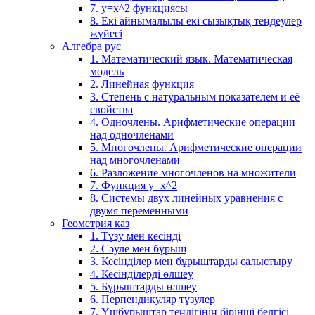
7. у=х^2 функциясы
8. Екі айнымалылы екі сызықтық теңдеулер
жүйесі
Алгебра рус
1. Математический язык. Математическая
модель
2. Линейная функция
3. Степень с натуральным показателем и её
свойства
4. Одночлены. Арифметические операции
над одночленами
5. Многочлены. Арифметические операции
над многочленами
6. Разложение многочленов на множители
7. Функция y=x^2
8. Системы двух линейных уравнения с
двумя переменными
Геометрия каз
1. Түзу мен кесінді
2. Сәуле мен бұрыш
3. Кесінділер мен бұрыштарды салыстыру
4. Кесінділерді өлшеу
5. Бұрыштарды өлшеу
6. Перпендикуляр түзулер
7. Үшбұрыштар теңдігінің бірінші белгісі