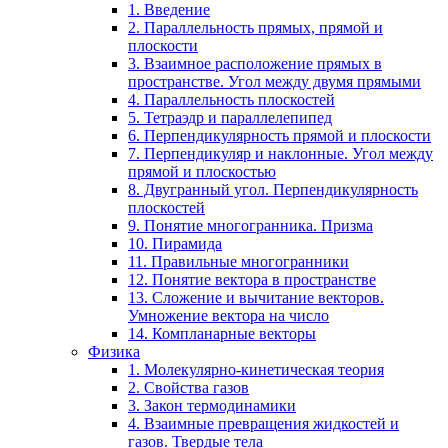
1. Введение
2. Параллельность прямых, прямой и
плоскости
3. Взаимное расположение прямых в
пространстве. Угол между двумя прямыми
4. Параллельность плоскостей
5. Тетраэдр и параллелепипед
6. Перпендикулярность прямой и плоскости
7. Перпендикуляр и наклонные. Угол между
прямой и плоскостью
8. Двугранный угол. Перпендикулярность
плоскостей
9. Понятие многогранника. Призма
10. Пирамида
11. Правильные многогранники
12. Понятие вектора в пространстве
13. Сложение и вычитание векторов.
Умножение вектора на число
14. Компланарные векторы
Физика
1. Молекулярно-кинетическая теория
2. Свойства газов
3. Закон термодинамики
4. Взаимные превращения жидкостей и
газов. Твердые тела