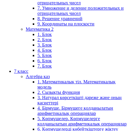
отрицательных чисел
7. Умножение и деление положительных и
отрицательных чисел
8. Решение уравнений
9. Координаты на плоскости
Математика 2
1. Блок
2. Блок
3. Блок
4. Блок
5. Блок
6. Блок
7. Блок
7 класс
Алгебра каз
1. Математикалық тіл. Математикалық
модель
2. Сызықты функция
3. Натурал көрсеткішті дәреже және оның
қасиеттері
4. Бірмүше. Бірмүшеге қолданылатын
арифметикалық операциялар
5. Көпмүшелер. Көпмүшелерге
қолданылатын арифметикалық операциялар
6. Көпмүшелерді көбейткіштерге жіктеу