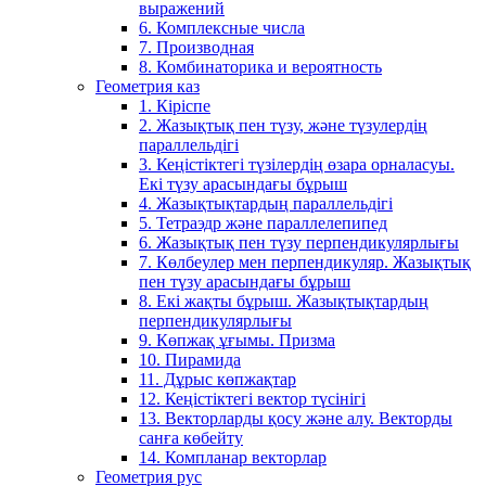
выражений
6. Комплексные числа
7. Производная
8. Комбинаторика и вероятность
Геометрия каз
1. Кіріспе
2. Жазықтық пен түзу, және түзулердің
параллельдігі
3. Кеңістіктегі түзілердің өзара орналасуы.
Екі түзу арасындағы бұрыш
4. Жазықтықтардың параллельдігі
5. Тетраэдр және параллелепипед
6. Жазықтық пен түзу перпендикулярлығы
7. Көлбеулер мен перпендикуляр. Жазықтық
пен түзу арасындағы бұрыш
8. Екі жақты бұрыш. Жазықтықтардың
перпендикулярлығы
9. Көпжақ ұғымы. Призма
10. Пирамида
11. Дұрыс көпжақтар
12. Кеңістіктегі вектор түсінігі
13. Векторларды қосу және алу. Векторды
санға көбейту
14. Компланар векторлар
Геометрия рус