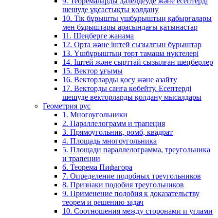
9. Теоремаларды дәлелдеуде және есептерді
шешуде ұқсастықты қолдану
10. Тік бұрышты үшбұрыштың қабырғалары
мен бұрыштары арасындағы қатынастар
11. Шеңберге жанама
12. Орта және іштей сызылғын бұрыштар
13. Үшбұрыштың төрт тамаша нүктелері
14. Іштей және сырттай сызылған шеңберлер
15. Вектор ұғымы
16. Векторларды қосу және азайту
17. Векторды санға көбейту. Есептерді
шешуде векторларды қолдану мысалдары
Геометрия рус
1. Многоугольники
2. Параллелограмм и трапеция
3. Прямоугольник, ромб, квадрат
4. Площадь многоугольника
5. Площади параллелограмма, треугольника
и трапеции
6. Теорема Пифагора
7. Определение подобных треугольников
8. Признаки подобия треугольников
9. Применение подобия к доказательству
теорем и решению задач
10. Соотношения между сторонами и углами