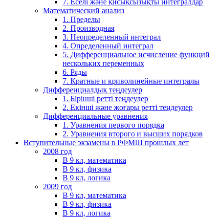
7. Еселі және қисықсызықты интегралдар
Математический анализ
1. Пределы
2. Производная
3. Неопределенный интеграл
4. Определенный интеграл
5. Дифференциальное исчисление функций
нескольких переменных
6. Ряды
7. Кратные и криволинейные интегралы
Дифференциалдық теңдеулер
1. Бірінші ретті теңдеулер
2. Екінші және жоғары ретті теңдеулер
Дифференциальные уравнения
1. Уравнения первого порядка
2. Уравнения второго и высших порядков
Вступительные экзамены в РФМШ прошлых лет
2008 год
В 9 кл, математика
В 9 кл, физика
В 9 кл, логика
2009 год
В 9 кл, математика
В 9 кл, физика
В 9 кл, логика