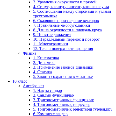
3. Уравнения окружности и прямой
4. Синус, косинус, тангенс, котангенс угла
5. Соотношения между сторонами и углами
треугольника
6. Скалярное произведение векторов
7. Правильные многоугольники
8. Длина окружности и площадь круга
9. Понятие движения
10. Параллельный перенос и поворот
11. Многогранники
12. Тела и поверхности вращения
Физика
1. Кинематика
2. Динамика
3. Применение законов динамики
4. Статика
5. Законы сохранения в механике
10 класс
Алгебра каз
1. Нақты сандар
2. Сандық функциялар
3. Тригонометриялық функциялар
4. Тригонометриялық теңдеулер
5. Тригонометриялық өрнектерді түрлендіру
6. Комплекс сандар