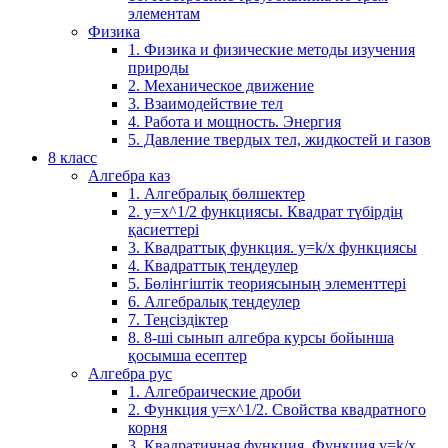
элементам
Физика
1. Физика и физические методы изучения
природы
2. Механическое движение
3. Взаимодействие тел
4. Работа и мощность. Энергия
5. Давление твердых тел, жидкостей и газов
8 класс
Алгебра каз
1. Алгебралық бөлшектер
2. у=х^1/2 функциясы. Квадрат түбірдің
қасиеттері
3. Квадраттық функция. у=k/x функциясы
4. Квадраттық теңдеулер
5. Бөлінгіштік теориясының элементтері
6. Алгебралық теңдеулер
7. Теңсіздіктер
8. 8-ші сынып алгебра курсы бойынша
қосымша есептер
Алгебра рус
1. Алгебраические дроби
2. Функция y=x^1/2. Свойства квадратного
корня
3. Квадратичная функция. Функция у=k/x