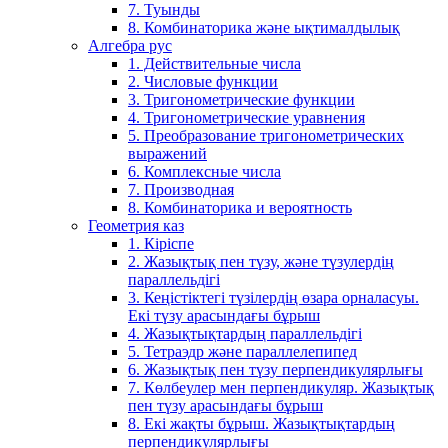
7. Туынды
8. Комбинаторика және ықтималдылық
Алгебра рус
1. Действительные числа
2. Числовые функции
3. Тригонометрические функции
4. Тригонометрические уравнения
5. Преобразование тригонометрических
выражений
6. Комплексные числа
7. Производная
8. Комбинаторика и вероятность
Геометрия каз
1. Кіріспе
2. Жазықтық пен түзу, және түзулердің
параллельдігі
3. Кеңістіктегі түзілердің өзара орналасуы.
Екі түзу арасындағы бұрыш
4. Жазықтықтардың параллельдігі
5. Тетраэдр және параллелепипед
6. Жазықтық пен түзу перпендикулярлығы
7. Көлбеулер мен перпендикуляр. Жазықтық
пен түзу арасындағы бұрыш
8. Екі жақты бұрыш. Жазықтықтардың
перпендикулярлығы