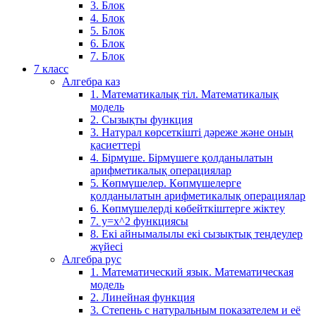
3. Блок
4. Блок
5. Блок
6. Блок
7. Блок
7 класс
Алгебра каз
1. Математикалық тіл. Математикалық
модель
2. Сызықты функция
3. Натурал көрсеткішті дәреже және оның
қасиеттері
4. Бірмүше. Бірмүшеге қолданылатын
арифметикалық операциялар
5. Көпмүшелер. Көпмүшелерге
қолданылатын арифметикалық операциялар
6. Көпмүшелерді көбейткіштерге жіктеу
7. у=х^2 функциясы
8. Екі айнымалылы екі сызықтық теңдеулер
жүйесі
Алгебра рус
1. Математический язык. Математическая
модель
2. Линейная функция
3. Степень с натуральным показателем и её