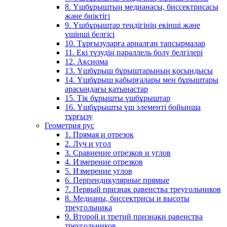
8. Үшбұрыштың медианасы, биссектрисасы
және биіктігі
9. Үшбұрыштар теңдігінің екінші және
үшінші белгісі
10. Тұрғызуларға арналған тапсырмалар
11. Екі түзудің параллель болу белгілері
12. Аксиома
13. Үшбұрыш бұрыштарының қосындысы
14. Үшбұрыш қабырғалары мен бұрыштары
арасындағы қатынастар
15. Тік бұрышты үшбұрыштар
16. Үшбұрышты үш элементі бойынша
тұрғызу
Геометрия рус
1. Прямая и отрезок
2. Луч и угол
3. Сравнение отрезков и углов
4. Измерение отрезков
5. Измерение углов
6. Перпендикулярные прямые
7. Первый признак равенства треугольников
8. Медианы, биссектрисы и высоты
треугольника
9. Второй и третий признаки равенства
треугольников