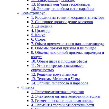
13. Меналай мен Чева теоремалары
14. Эллипс, гипербола және парабола
Геометрия рус
1. Координаты точки и координаты вектора
2. Скалярное произведение векторов
3. Движения
4. Цилиндр
5. Конус
6. Сфера
7. Объем прямоугольного параллелепипеда
8. Объемы прямой призмы и цилиндра
9. Объемы наклонной призмы, пирамиды и
конуса
10. Объем шара и площадь сферы
11. Углы и отрезки, связанные с
окружностью
12. Решение треугольников
13. Теоремы Менелая и Чевы
14. Эллипс, гипербола и парабола
Физика
1. Электромагнитная индукция
2. Электромагнитные колебания и волны
3. Геометрическая и волновая оптика
4. Элементы теории относительности