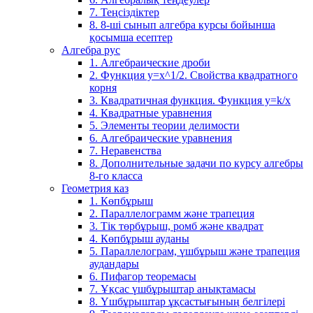
7. Теңсіздіктер
8. 8-ші сынып алгебра курсы бойынша
қосымша есептер
Алгебра рус
1. Алгебраические дроби
2. Функция y=x^1/2. Свойства квадратного
корня
3. Квадратичная функция. Функция у=k/x
4. Квадратные уравнения
5. Элементы теории делимости
6. Алгебраические уравнения
7. Неравенства
8. Дополнительные задачи по курсу алгебры
8-го класса
Геометрия каз
1. Көпбұрыш
2. Параллелограмм және трапеция
3. Тік төрбұрыш, ромб және квадрат
4. Көпбұрыш ауданы
5. Параллелограм, үшбұрыш және трапеция
аудандары
6. Пифагор теоремасы
7. Ұқсас үшбұрыштар анықтамасы
8. Үшбұрыштар ұқсастығының белгілері