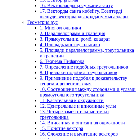
16. Векторларды қосу және азайту
17. Векторды санға көбейту. Есептерді
шешуде векторларды қолдану мысалдары
Геометрия рус
1. Многоугольники
2. Параллелограмм и трапеция
3. Прямоугольник, ромб, квадрат
4. Площадь многоугольника
5. Площади параллелограмма, треугольника
и трапеции
6. Теорема Пифагора
7. Определение подобных треугольников
8. Признаки подобия треугольников
9. Применение подобия к доказательству
теорем и решению задач
10. Соотношения между сторонами и углами
прямоугольного треугольника
11. Касательная к окружности
12. Центральные и вписанные углы
13. Четыре замечательные точки
треугольника
14. Вписанная и описанная окружности
15. Понятие вектора
16. Сложение и вычитание векторов