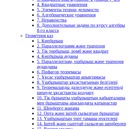
4. Квадратные уравнения
5. Элементы теории делимости
6. Алгебраические уравнения
7. Неравенства
8. Дополнительные задачи по курсу алгебры
8-го класса
Геометрия каз
1. Көпбұрыш
2. Параллелограмм және трапеция
3. Тік төрбұрыш, ромб және квадрат
4. Көпбұрыш ауданы
5. Параллелограм, үшбұрыш және трапеция
аудандары
6. Пифагор теоремасы
7. Ұқсас үшбұрыштар анықтамасы
8. Үшбұрыштар ұқсастығының белгілері
9. Теоремаларды дәлелдеуде және есептерді
шешуде ұқсастықты қолдану
10. Тік бұрышты үшбұрыштың қабырғалары
мен бұрыштары арасындағы қатынастар
11. Шеңберге жанама
12. Орта және іштей сызылғын бұрыштар
13. Үшбұрыштың төрт тамаша нүктелері
14. Іштей және сырттай сызылған шеңберлер
15. Вектор ұғымы