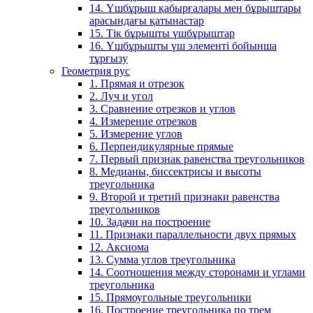
14. Үшбұрыш қабырғалары мен бұрыштары
арасындағы қатынастар
15. Тік бұрышты үшбұрыштар
16. Үшбұрышты үш элементі бойынша
тұрғызу
Геометрия рус
1. Прямая и отрезок
2. Луч и угол
3. Сравнение отрезков и углов
4. Измерение отрезков
5. Измерение углов
6. Перпендикулярные прямые
7. Первый признак равенства треугольников
8. Медианы, биссектрисы и высоты
треугольника
9. Второй и третий признаки равенства
треугольников
10. Задачи на построение
11. Признаки параллельности двух прямых
12. Аксиома
13. Сумма углов треугольника
14. Соотношения между сторонами и углами
треугольника
15. Прямоугольные треугольники
16. Построение треугольника по трем