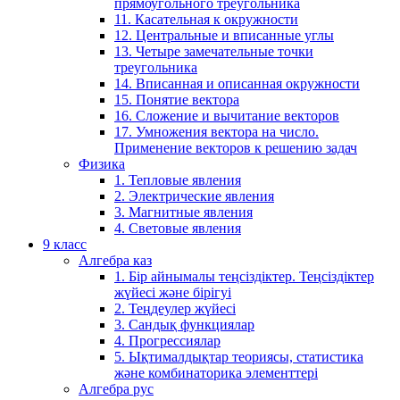
прямоугольного треугольника
11. Касательная к окружности
12. Центральные и вписанные углы
13. Четыре замечательные точки
треугольника
14. Вписанная и описанная окружности
15. Понятие вектора
16. Сложение и вычитание векторов
17. Умножения вектора на число.
Применение векторов к решению задач
Физика
1. Тепловые явления
2. Электрические явления
3. Магнитные явления
4. Световые явления
9 класс
Алгебра каз
1. Бір айнымалы теңсіздіктер. Теңсіздіктер
жүйесі және бірігуі
2. Теңдеулер жүйесі
3. Сандық функциялар
4. Прогрессиялар
5. Ықтималдықтар теориясы, статистика
және комбинаторика элементтері
Алгебра рус