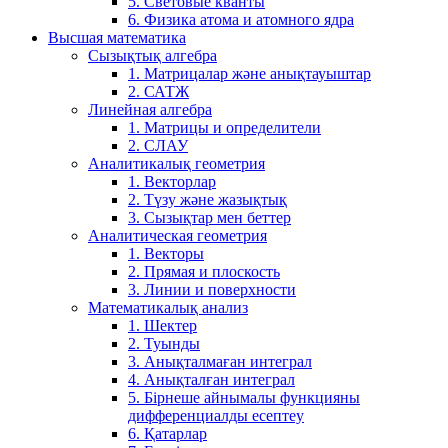
5. Световые кванты
6. Физика атома и атомного ядра
Высшая математика
Сызықтық алгебра
1. Матрицалар және анықтауыштар
2. САТЖ
Линейная алгебра
1. Матрицы и определители
2. СЛАУ
Аналитикалық геометрия
1. Векторлар
2. Түзу және жазықтық
3. Сызықтар мен беттер
Аналитическая геометрия
1. Векторы
2. Прямая и плоскость
3. Линии и поверхности
Математикалық анализ
1. Шектер
2. Туынды
3. Анықталмаған интеграл
4. Анықталған интеграл
5. Бірнеше айнымалы функцияны
дифференциалды есептеу
6. Қатарлар