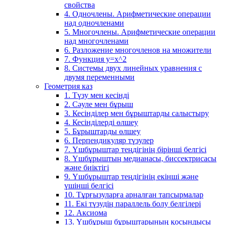
свойства
4. Одночлены. Арифметические операции
над одночленами
5. Многочлены. Арифметические операции
над многочленами
6. Разложение многочленов на множители
7. Функция y=x^2
8. Системы двух линейных уравнения с
двумя переменными
Геометрия каз
1. Түзу мен кесінді
2. Сәуле мен бұрыш
3. Кесінділер мен бұрыштарды салыстыру
4. Кесінділерді өлшеу
5. Бұрыштарды өлшеу
6. Перпендикуляр түзулер
7. Үшбұрыштар теңдігінің бірінші белгісі
8. Үшбұрыштың медианасы, биссектрисасы
және биіктігі
9. Үшбұрыштар теңдігінің екінші және
үшінші белгісі
10. Тұрғызуларға арналған тапсырмалар
11. Екі түзудің параллель болу белгілері
12. Аксиома
13. Үшбұрыш бұрыштарының қосындысы