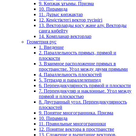
9. Көпжақ ұғымы. Призма
10. Пирамида
11. Дұрыс көпжақтар
12. Кеңістіктегі вектор түсінігі
13. Векторларды қосу және алу. Векторды
санға көбейту
14. Компланар векторлар
Геометрия рус
1. Введение
2. Параллельность прямых, прямой и
плоскости
3. Взаимное расположение прямых в
пространстве. Угол между двумя прямыми
4. Параллельность плоскостей
5. Тетраэдр и параллелепипед
6. Перпендикулярность прямой и плоскости
7. Перпендикуляр и наклонные. Угол между
прямой и плоскостью
8. Двугранный угол. Перпендикулярность
плоскостей
9. Понятие многогранника. Призма
10. Пирамида
11. Правильные многогранники
12. Понятие вектора в пространстве
13. Сложение и вычитание векторов.