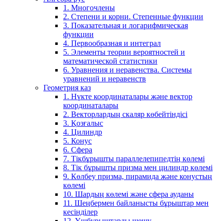
1. Многочлены
2. Степени и корни. Степенные функции
3. Показательная и логарифмическая
функции
4. Первообразная и интеграл
5. Элементы теории вероятностей и
математической статистики
6. Уравнения и неравенства. Системы
уравнений и неравенств
Геометрия каз
1. Нүкте координаталары және вектор
координаталары
2. Векторлардың скаляр көбейтіндісі
3. Қозғалыс
4. Цилиндр
5. Конус
6. Сфера
7. Тікбұрышты параллелепипедтің көлемі
8. Тік бұрышты призма мен цилиндр көлемі
9. Көлбеу призма, пирамида және конустың
көлемі
10. Шардың көлемі және сфера ауданы
11. Шеңбермен байланысты бұрыштар мен
кесінділер
12. Үшбұрыштарды шешу