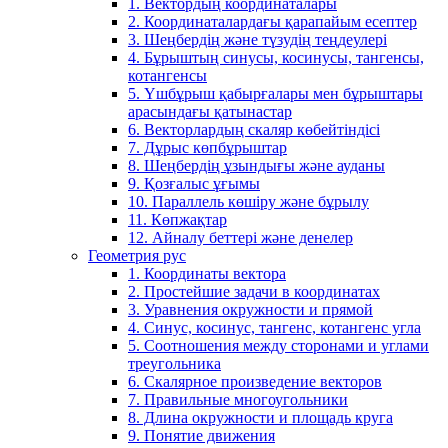
1. Вектордың координаталары
2. Координаталардағы қарапайым есептер
3. Шеңбердің және түзудің теңдеулері
4. Бұрыштың синусы, косинусы, тангенсы,
котангенсы
5. Үшбұрыш қабырғалары мен бұрыштары
арасындағы қатынастар
6. Векторлардың скаляр көбейтіндісі
7. Дұрыс көпбұрыштар
8. Шеңбердің ұзындығы және ауданы
9. Қозғалыс ұғымы
10. Параллель көшіру және бұрылу
11. Көпжақтар
12. Айналу беттері және денелер
Геометрия рус
1. Координаты вектора
2. Простейшие задачи в координатах
3. Уравнения окружности и прямой
4. Синус, косинус, тангенс, котангенс угла
5. Соотношения между сторонами и углами
треугольника
6. Скалярное произведение векторов
7. Правильные многоугольники
8. Длина окружности и площадь круга
9. Понятие движения