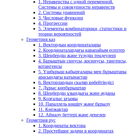
1. Неравенства с одной переменной.
Системы и совокупности неравенств
2. Системы уравнений
3. Числовые функции
4. Прогрессии
5. Элементы комбинаторики, статистики и
теории вероятностей
Геометрия каз
1. Вектордың координаталары
2. Координаталардағы қарапайым есептер
3. Шеңбердің және түзудің теңдеулері
4. Бұрыштың синусы, косинусы, тангенсы,
котангенсы
5. Үшбұрыш қабырғалары мен бұрыштары
арасындағы қатынастар
6. Векторлардың скаляр көбейтіндісі
7. Дұрыс көпбұрыштар
8. Шеңбердің ұзындығы және ауданы
9. Қозғалыс ұғымы
10. Параллель көшіру және бұрылу
11. Көпжақтар
12. Айналу беттері және денелер
Геометрия рус
1. Координаты вектора
2. Простейшие задачи в координатах