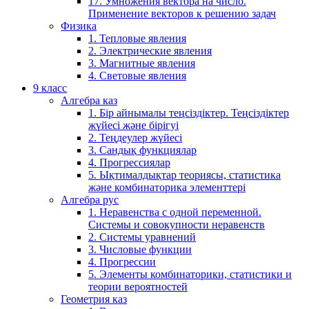
17. Умножения вектора на число.
Применение векторов к решению задач
Физика
1. Тепловые явления
2. Электрические явления
3. Магнитные явления
4. Световые явления
9 класс
Алгебра каз
1. Бір айнымалы теңсіздіктер. Теңсіздіктер
жүйесі және бірігуі
2. Теңдеулер жүйесі
3. Сандық функциялар
4. Прогрессиялар
5. Ықтималдықтар теориясы, статистика
және комбинаторика элементтері
Алгебра рус
1. Неравенства с одной переменной.
Системы и совокупности неравенств
2. Системы уравнений
3. Числовые функции
4. Прогрессии
5. Элементы комбинаторики, статистики и
теории вероятностей
Геометрия каз