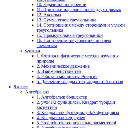
10. Задачи на построение
11. Признаки параллельности двух прямых
12. Аксиома
13. Сумма углов треугольника
14. Соотношения между сторонами и углами
треугольника
15. Прямоугольные треугольники
16. Построение треугольника по трем
элементам
Физика
1. Физика и физические методы изучения
природы
2. Механическое движение
3. Взаимодействие тел
4. Работа и мощность. Энергия
5. Давление твердых тел, жидкостей и газов
8 класс
Алгебра каз
1. Алгебралық бөлшектер
2. у=х^1/2 функциясы. Квадрат түбірдің
қасиеттері
3. Квадраттық функция. у=k/x функциясы
4. Квадраттық теңдеулер
5. Бөлінгіштік теориясының элементтері
6. Алгебралық теңдеулер