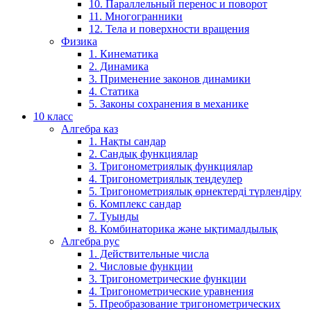
10. Параллельный перенос и поворот
11. Многогранники
12. Тела и поверхности вращения
Физика
1. Кинематика
2. Динамика
3. Применение законов динамики
4. Статика
5. Законы сохранения в механике
10 класс
Алгебра каз
1. Нақты сандар
2. Сандық функциялар
3. Тригонометриялық функциялар
4. Тригонометриялық теңдеулер
5. Тригонометриялық өрнектерді түрлендіру
6. Комплекс сандар
7. Туынды
8. Комбинаторика және ықтималдылық
Алгебра рус
1. Действительные числа
2. Числовые функции
3. Тригонометрические функции
4. Тригонометрические уравнения
5. Преобразование тригонометрических