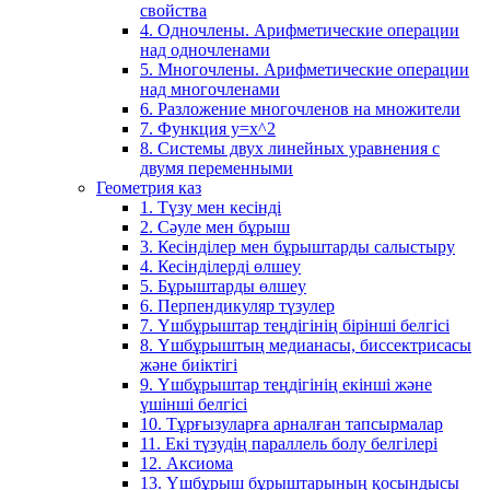
свойства
4. Одночлены. Арифметические операции
над одночленами
5. Многочлены. Арифметические операции
над многочленами
6. Разложение многочленов на множители
7. Функция y=x^2
8. Системы двух линейных уравнения с
двумя переменными
Геометрия каз
1. Түзу мен кесінді
2. Сәуле мен бұрыш
3. Кесінділер мен бұрыштарды салыстыру
4. Кесінділерді өлшеу
5. Бұрыштарды өлшеу
6. Перпендикуляр түзулер
7. Үшбұрыштар теңдігінің бірінші белгісі
8. Үшбұрыштың медианасы, биссектрисасы
және биіктігі
9. Үшбұрыштар теңдігінің екінші және
үшінші белгісі
10. Тұрғызуларға арналған тапсырмалар
11. Екі түзудің параллель болу белгілері
12. Аксиома
13. Үшбұрыш бұрыштарының қосындысы