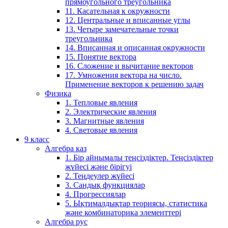
прямоугольного треугольника
11. Касательная к окружности
12. Центральные и вписанные углы
13. Четыре замечательные точки
треугольника
14. Вписанная и описанная окружности
15. Понятие вектора
16. Сложение и вычитание векторов
17. Умножения вектора на число.
Применение векторов к решению задач
Физика
1. Тепловые явления
2. Электрические явления
3. Магнитные явления
4. Световые явления
9 класс
Алгебра каз
1. Бір айнымалы теңсіздіктер. Теңсіздіктер
жүйесі және бірігуі
2. Теңдеулер жүйесі
3. Сандық функциялар
4. Прогрессиялар
5. Ықтималдықтар теориясы, статистика
және комбинаторика элементтері
Алгебра рус