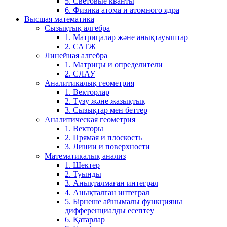
5. Световые кванты
6. Физика атома и атомного ядра
Высшая математика
Сызықтық алгебра
1. Матрицалар және анықтауыштар
2. САТЖ
Линейная алгебра
1. Матрицы и определители
2. СЛАУ
Аналитикалық геометрия
1. Векторлар
2. Түзу және жазықтық
3. Сызықтар мен беттер
Аналитическая геометрия
1. Векторы
2. Прямая и плоскость
3. Линии и поверхности
Математикалық анализ
1. Шектер
2. Туынды
3. Анықталмаған интеграл
4. Анықталған интеграл
5. Бірнеше айнымалы функцияны
дифференциалды есептеу
6. Қатарлар