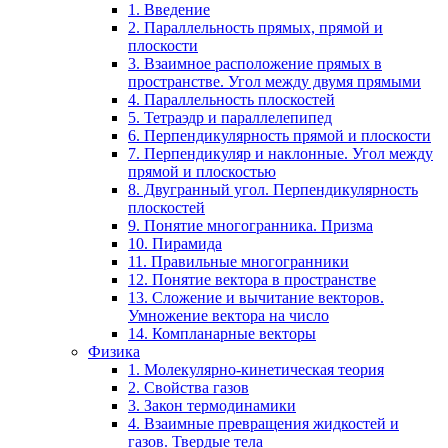
1. Введение
2. Параллельность прямых, прямой и
плоскости
3. Взаимное расположение прямых в
пространстве. Угол между двумя прямыми
4. Параллельность плоскостей
5. Тетраэдр и параллелепипед
6. Перпендикулярность прямой и плоскости
7. Перпендикуляр и наклонные. Угол между
прямой и плоскостью
8. Двугранный угол. Перпендикулярность
плоскостей
9. Понятие многогранника. Призма
10. Пирамида
11. Правильные многогранники
12. Понятие вектора в пространстве
13. Сложение и вычитание векторов.
Умножение вектора на число
14. Компланарные векторы
Физика
1. Молекулярно-кинетическая теория
2. Свойства газов
3. Закон термодинамики
4. Взаимные превращения жидкостей и
газов. Твердые тела