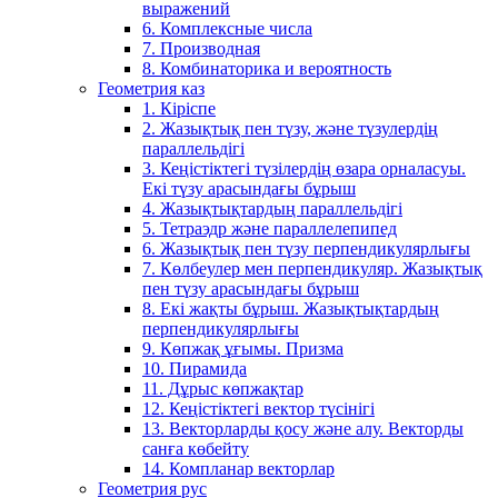
выражений
6. Комплексные числа
7. Производная
8. Комбинаторика и вероятность
Геометрия каз
1. Кіріспе
2. Жазықтық пен түзу, және түзулердің
параллельдігі
3. Кеңістіктегі түзілердің өзара орналасуы.
Екі түзу арасындағы бұрыш
4. Жазықтықтардың параллельдігі
5. Тетраэдр және параллелепипед
6. Жазықтық пен түзу перпендикулярлығы
7. Көлбеулер мен перпендикуляр. Жазықтық
пен түзу арасындағы бұрыш
8. Екі жақты бұрыш. Жазықтықтардың
перпендикулярлығы
9. Көпжақ ұғымы. Призма
10. Пирамида
11. Дұрыс көпжақтар
12. Кеңістіктегі вектор түсінігі
13. Векторларды қосу және алу. Векторды
санға көбейту
14. Компланар векторлар
Геометрия рус