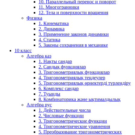
10. Параллельный перенос и поворот
11. Многогранники
12. Тела и поверхности вращения
Физика
1. Кинематика
2. Динамика
3. Применение законов динамики
4. Статика
5. Законы сохранения в механике
10 класс
Алгебра каз
1. Нақты сандар
2. Сандық функциялар
3. Тригонометриялық функциялар
4. Тригонометриялық теңдеулер
5. Тригонометриялық өрнектерді түрлендіру
6. Комплекс сандар
7. Туынды
8. Комбинаторика және ықтималдылық
Алгебра рус
1. Действительные числа
2. Числовые функции
3. Тригонометрические функции
4. Тригонометрические уравнения
5. Преобразование тригонометрических