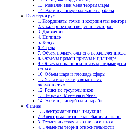
13. Меналай мен Чева теоремалары
14. Эллипс, гипербола және парабола
Геометрия рус
1. Координаты точки и координаты вектора
2. Скалярное произведение векторов
3. Движения
4. Цилиндр
5. Конус
6. Сфера
7. Объем прямоугольного параллелепипеда
8. Объемы прямой призмы и цилиндра
9. Объемы наклонной призмы, пирамиды и
конуса
10. Объем шара и площадь сферы
11. Углы и отрезки, связанные с
окружностью
12. Решение треугольников
13. Теоремы Менелая и Чевы
14. Эллипс, гипербола и парабола
Физика
1. Электромагнитная индукция
2. Электромагнитные колебания и волны
3. Геометрическая и волновая оптика
4. Элементы теории относительности