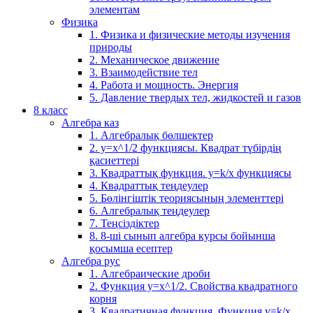
элементам
Физика
1. Физика и физические методы изучения
природы
2. Механическое движение
3. Взаимодействие тел
4. Работа и мощность. Энергия
5. Давление твердых тел, жидкостей и газов
8 класс
Алгебра каз
1. Алгебралық бөлшектер
2. у=х^1/2 функциясы. Квадрат түбірдің
қасиеттері
3. Квадраттық функция. у=k/x функциясы
4. Квадраттық теңдеулер
5. Бөлінгіштік теориясының элементтері
6. Алгебралық теңдеулер
7. Теңсіздіктер
8. 8-ші сынып алгебра курсы бойынша
қосымша есептер
Алгебра рус
1. Алгебраические дроби
2. Функция y=x^1/2. Свойства квадратного
корня
3. Квадратичная функция. Функция у=k/x