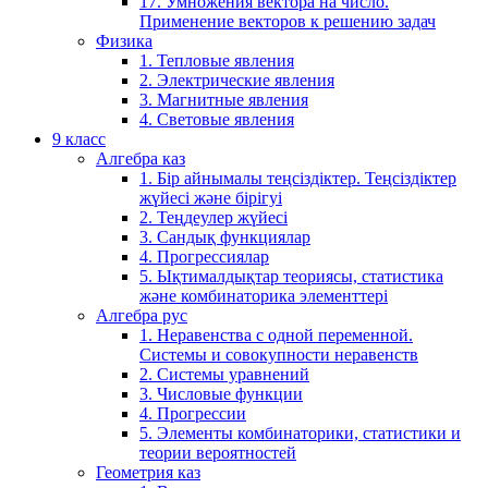
17. Умножения вектора на число.
Применение векторов к решению задач
Физика
1. Тепловые явления
2. Электрические явления
3. Магнитные явления
4. Световые явления
9 класс
Алгебра каз
1. Бір айнымалы теңсіздіктер. Теңсіздіктер
жүйесі және бірігуі
2. Теңдеулер жүйесі
3. Сандық функциялар
4. Прогрессиялар
5. Ықтималдықтар теориясы, статистика
және комбинаторика элементтері
Алгебра рус
1. Неравенства с одной переменной.
Системы и совокупности неравенств
2. Системы уравнений
3. Числовые функции
4. Прогрессии
5. Элементы комбинаторики, статистики и
теории вероятностей
Геометрия каз