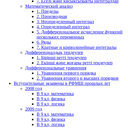
7. Еселі және қисықсызықты интегралдар
Математический анализ
1. Пределы
2. Производная
3. Неопределенный интеграл
4. Определенный интеграл
5. Дифференциальное исчисление функций
нескольких переменных
6. Ряды
7. Кратные и криволинейные интегралы
Дифференциалдық теңдеулер
1. Бірінші ретті теңдеулер
2. Екінші және жоғары ретті теңдеулер
Дифференциальные уравнения
1. Уравнения первого порядка
2. Уравнения второго и высших порядков
Вступительные экзамены в РФМШ прошлых лет
2008 год
В 9 кл, математика
В 9 кл, физика
В 9 кл, логика
2009 год
В 9 кл, математика
В 9 кл, физика
В 9 кл, логика