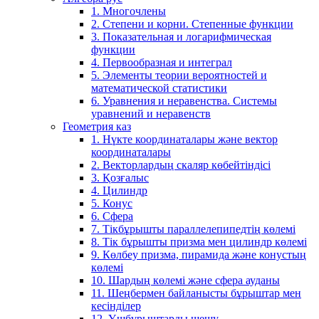
1. Многочлены
2. Степени и корни. Степенные функции
3. Показательная и логарифмическая
функции
4. Первообразная и интеграл
5. Элементы теории вероятностей и
математической статистики
6. Уравнения и неравенства. Системы
уравнений и неравенств
Геометрия каз
1. Нүкте координаталары және вектор
координаталары
2. Векторлардың скаляр көбейтіндісі
3. Қозғалыс
4. Цилиндр
5. Конус
6. Сфера
7. Тікбұрышты параллелепипедтің көлемі
8. Тік бұрышты призма мен цилиндр көлемі
9. Көлбеу призма, пирамида және конустың
көлемі
10. Шардың көлемі және сфера ауданы
11. Шеңбермен байланысты бұрыштар мен
кесінділер
12. Үшбұрыштарды шешу