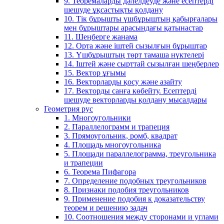
9. Теоремаларды дәлелдеуде және есептерді
шешуде ұқсастықты қолдану
10. Тік бұрышты үшбұрыштың қабырғалары
мен бұрыштары арасындағы қатынастар
11. Шеңберге жанама
12. Орта және іштей сызылғын бұрыштар
13. Үшбұрыштың төрт тамаша нүктелері
14. Іштей және сырттай сызылған шеңберлер
15. Вектор ұғымы
16. Векторларды қосу және азайту
17. Векторды санға көбейту. Есептерді
шешуде векторларды қолдану мысалдары
Геометрия рус
1. Многоугольники
2. Параллелограмм и трапеция
3. Прямоугольник, ромб, квадрат
4. Площадь многоугольника
5. Площади параллелограмма, треугольника
и трапеции
6. Теорема Пифагора
7. Определение подобных треугольников
8. Признаки подобия треугольников
9. Применение подобия к доказательству
теорем и решению задач
10. Соотношения между сторонами и углами