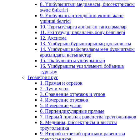
8. Үшбұрыштың медианасы, биссектрисасы
және биіктігі
9. Үшбұрыштар теңдігінің екінші және
үшінші белгісі
10. Тұрғызуларға арналған тапсырмалар
11. Екі түзудің параллель болу белгілері
12. Аксиома
13. Үшбұрыш бұрыштарының қосындысы
14. Үшбұрыш қабырғалары мен бұрыштары
арасындағы қатынастар
15. Тік бұрышты үшбұрыштар
16. Үшбұрышты үш элементі бойынша
тұрғызу
Геометрия рус
1. Прямая и отрезок
2. Луч и угол
3. Сравнение отрезков и углов
4. Измерение отрезков
5. Измерение углов
6. Перпендикулярные прямые
7. Первый признак равенства треугольников
8. Медианы, биссектрисы и высоты
треугольника
9. Второй и третий признаки равенства
треугольников