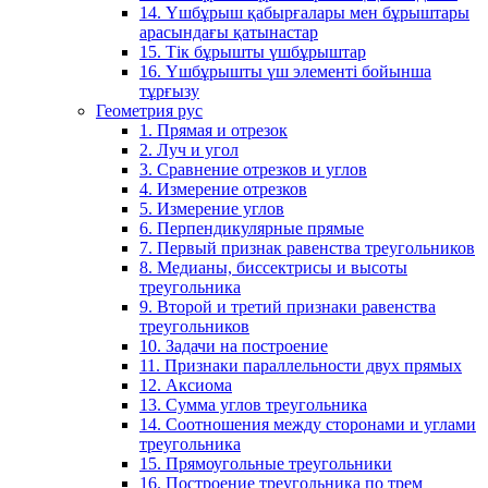
14. Үшбұрыш қабырғалары мен бұрыштары
арасындағы қатынастар
15. Тік бұрышты үшбұрыштар
16. Үшбұрышты үш элементі бойынша
тұрғызу
Геометрия рус
1. Прямая и отрезок
2. Луч и угол
3. Сравнение отрезков и углов
4. Измерение отрезков
5. Измерение углов
6. Перпендикулярные прямые
7. Первый признак равенства треугольников
8. Медианы, биссектрисы и высоты
треугольника
9. Второй и третий признаки равенства
треугольников
10. Задачи на построение
11. Признаки параллельности двух прямых
12. Аксиома
13. Сумма углов треугольника
14. Соотношения между сторонами и углами
треугольника
15. Прямоугольные треугольники
16. Построение треугольника по трем