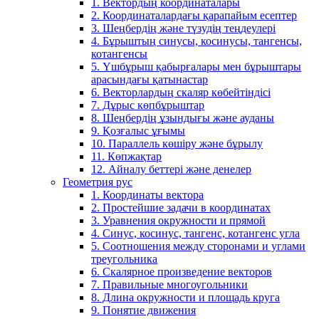
1. Вектордың координаталары
2. Координаталардағы қарапайым есептер
3. Шеңбердің және түзудің теңдеулері
4. Бұрыштың синусы, косинусы, тангенсы,
котангенсы
5. Үшбұрыш қабырғалары мен бұрыштары
арасындағы қатынастар
6. Векторлардың скаляр көбейтіндісі
7. Дұрыс көпбұрыштар
8. Шеңбердің ұзындығы және ауданы
9. Қозғалыс ұғымы
10. Параллель көшіру және бұрылу
11. Көпжақтар
12. Айналу беттері және денелер
Геометрия рус
1. Координаты вектора
2. Простейшие задачи в координатах
3. Уравнения окружности и прямой
4. Синус, косинус, тангенс, котангенс угла
5. Соотношения между сторонами и углами
треугольника
6. Скалярное произведение векторов
7. Правильные многоугольники
8. Длина окружности и площадь круга
9. Понятие движения