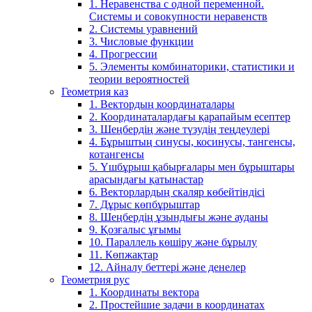
1. Неравенства с одной переменной.
Системы и совокупности неравенств
2. Системы уравнений
3. Числовые функции
4. Прогрессии
5. Элементы комбинаторики, статистики и
теории вероятностей
Геометрия каз
1. Вектордың координаталары
2. Координаталардағы қарапайым есептер
3. Шеңбердің және түзудің теңдеулері
4. Бұрыштың синусы, косинусы, тангенсы,
котангенсы
5. Үшбұрыш қабырғалары мен бұрыштары
арасындағы қатынастар
6. Векторлардың скаляр көбейтіндісі
7. Дұрыс көпбұрыштар
8. Шеңбердің ұзындығы және ауданы
9. Қозғалыс ұғымы
10. Параллель көшіру және бұрылу
11. Көпжақтар
12. Айналу беттері және денелер
Геометрия рус
1. Координаты вектора
2. Простейшие задачи в координатах