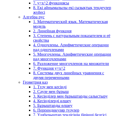
7. у=х^2 функциясы
8. Екі айнымалылы екі сызықтық теңдеулер
жүйесі
Алгебра рус
1. Математический язык. Математическая
модель
2. Линейная функция
3. Степень с натуральным показателем и её
свойства
4. Одночлены. Арифметические операции
над одночленами
5. Многочлены. Арифметические операции
над многочленами
6. Разложение многочленов на множители
7. Функция y=x^2
8. Системы двух линейных уравнения с
двумя переменными
Геометрия каз
1. Түзу мен кесінді
2. Сәуле мен бұрыш
3. Кесінділер мен бұрыштарды салыстыру
4. Кесінділерді өлшеу
5. Бұрыштарды өлшеу
6. Перпендикуляр түзулер
7. Үшбұрыштар теңдігінің бірінші белгісі