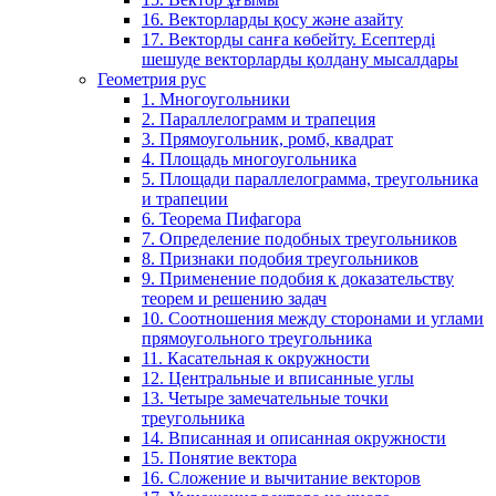
16. Векторларды қосу және азайту
17. Векторды санға көбейту. Есептерді
шешуде векторларды қолдану мысалдары
Геометрия рус
1. Многоугольники
2. Параллелограмм и трапеция
3. Прямоугольник, ромб, квадрат
4. Площадь многоугольника
5. Площади параллелограмма, треугольника
и трапеции
6. Теорема Пифагора
7. Определение подобных треугольников
8. Признаки подобия треугольников
9. Применение подобия к доказательству
теорем и решению задач
10. Соотношения между сторонами и углами
прямоугольного треугольника
11. Касательная к окружности
12. Центральные и вписанные углы
13. Четыре замечательные точки
треугольника
14. Вписанная и описанная окружности
15. Понятие вектора
16. Сложение и вычитание векторов