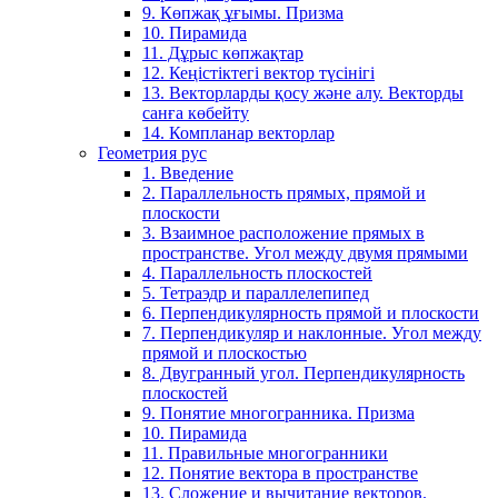
9. Көпжақ ұғымы. Призма
10. Пирамида
11. Дұрыс көпжақтар
12. Кеңістіктегі вектор түсінігі
13. Векторларды қосу және алу. Векторды
санға көбейту
14. Компланар векторлар
Геометрия рус
1. Введение
2. Параллельность прямых, прямой и
плоскости
3. Взаимное расположение прямых в
пространстве. Угол между двумя прямыми
4. Параллельность плоскостей
5. Тетраэдр и параллелепипед
6. Перпендикулярность прямой и плоскости
7. Перпендикуляр и наклонные. Угол между
прямой и плоскостью
8. Двугранный угол. Перпендикулярность
плоскостей
9. Понятие многогранника. Призма
10. Пирамида
11. Правильные многогранники
12. Понятие вектора в пространстве
13. Сложение и вычитание векторов.