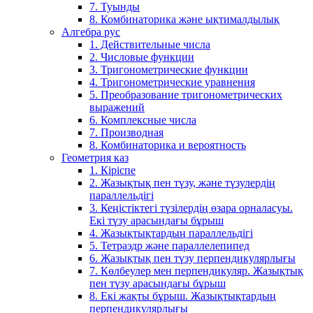
7. Туынды
8. Комбинаторика және ықтималдылық
Алгебра рус
1. Действительные числа
2. Числовые функции
3. Тригонометрические функции
4. Тригонометрические уравнения
5. Преобразование тригонометрических
выражений
6. Комплексные числа
7. Производная
8. Комбинаторика и вероятность
Геометрия каз
1. Кіріспе
2. Жазықтық пен түзу, және түзулердің
параллельдігі
3. Кеңістіктегі түзілердің өзара орналасуы.
Екі түзу арасындағы бұрыш
4. Жазықтықтардың параллельдігі
5. Тетраэдр және параллелепипед
6. Жазықтық пен түзу перпендикулярлығы
7. Көлбеулер мен перпендикуляр. Жазықтық
пен түзу арасындағы бұрыш
8. Екі жақты бұрыш. Жазықтықтардың
перпендикулярлығы