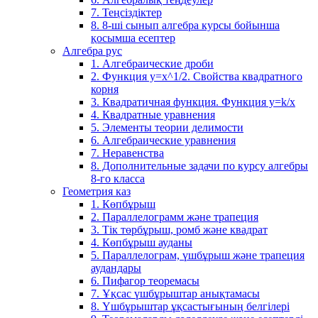
7. Теңсіздіктер
8. 8-ші сынып алгебра курсы бойынша
қосымша есептер
Алгебра рус
1. Алгебраические дроби
2. Функция y=x^1/2. Свойства квадратного
корня
3. Квадратичная функция. Функция у=k/x
4. Квадратные уравнения
5. Элементы теории делимости
6. Алгебраические уравнения
7. Неравенства
8. Дополнительные задачи по курсу алгебры
8-го класса
Геометрия каз
1. Көпбұрыш
2. Параллелограмм және трапеция
3. Тік төрбұрыш, ромб және квадрат
4. Көпбұрыш ауданы
5. Параллелограм, үшбұрыш және трапеция
аудандары
6. Пифагор теоремасы
7. Ұқсас үшбұрыштар анықтамасы
8. Үшбұрыштар ұқсастығының белгілері