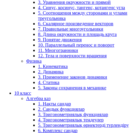
3. Уравнения окружности и прямой
4. Синус, косинус, тангенс, котангенс угла
5. Соотношения между сторонами и углами
треугольника
6. Скалярное произведение векторов
7. Правильные многоугольники
8. Длина окружности и площадь круга
9. Понятие движения
10. Параллельный перенос и поворот
11. Многогранники
12. Тела и поверхности вращения
Физика
1. Кинематика
2. Динамика
3. Применение законов динамики
4. Статика
5. Законы сохранения в механике
10 класс
Алгебра каз
1. Нақты сандар
2. Сандық функциялар
3. Тригонометриялық функциялар
4. Тригонометриялық теңдеулер
5. Тригонометриялық өрнектерді түрлендіру
6. Комплекс сандар