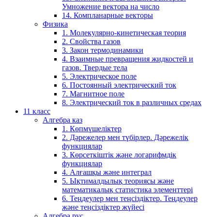
Умножение вектора на число
14. Компланарные векторы
Физика
1. Молекулярно-кинетическая теория
2. Свойства газов
3. Закон термодинамики
4. Взаимные превращения жидкостей и
газов. Твердые тела
5. Электрическое поле
6. Постоянный электрический ток
7. Магнитное поле
8. Электрический ток в различных средах
11 класс
Алгебра каз
1. Көпмүшеліктер
2. Дәрежелер мен түбірлер. Дәрежелік
функциялар
3. Көрсеткіштік және логарифмдік
функциялар
4. Алғашқы және интеграл
5. Ықтималдылық теориясы және
математикалық статистика элементтері
6. Теңдеулер мен теңсіздіктер. Теңдеулер
және теңсіздіктер жүйесі
Алгебра рус