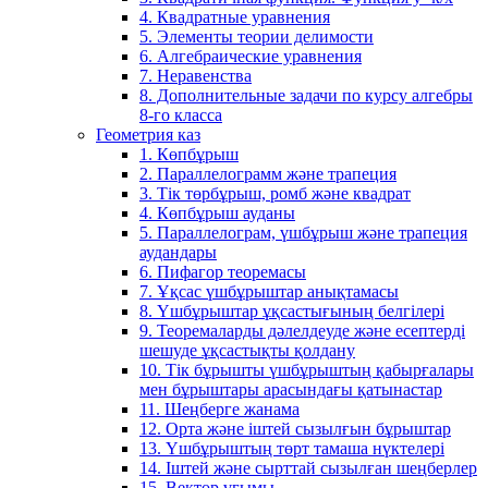
4. Квадратные уравнения
5. Элементы теории делимости
6. Алгебраические уравнения
7. Неравенства
8. Дополнительные задачи по курсу алгебры
8-го класса
Геометрия каз
1. Көпбұрыш
2. Параллелограмм және трапеция
3. Тік төрбұрыш, ромб және квадрат
4. Көпбұрыш ауданы
5. Параллелограм, үшбұрыш және трапеция
аудандары
6. Пифагор теоремасы
7. Ұқсас үшбұрыштар анықтамасы
8. Үшбұрыштар ұқсастығының белгілері
9. Теоремаларды дәлелдеуде және есептерді
шешуде ұқсастықты қолдану
10. Тік бұрышты үшбұрыштың қабырғалары
мен бұрыштары арасындағы қатынастар
11. Шеңберге жанама
12. Орта және іштей сызылғын бұрыштар
13. Үшбұрыштың төрт тамаша нүктелері
14. Іштей және сырттай сызылған шеңберлер
15. Вектор ұғымы