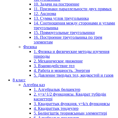
10. Задачи на построение
11. Признаки параллельности двух прямых
12. Аксиома
13. Сумма углов треугольника
14. Соотношения между сторонами и углами
треугольника
15. Прямоугольные треугольники
16. Построение треугольника по трем
элементам
Физика
1. Физика и физические методы изучения
природы
2. Механическое движение
3. Взаимодействие тел
4. Работа и мощность. Энергия
5. Давление твердых тел, жидкостей и газов
8 класс
Алгебра каз
1. Алгебралық бөлшектер
2. у=х^1/2 функциясы. Квадрат түбірдің
қасиеттері
3. Квадраттық функция. у=k/x функциясы
4. Квадраттық теңдеулер
5. Бөлінгіштік теориясының элементтері
6. Алгебралық теңдеулер