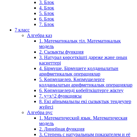
3. Блок
4. Блок
5. Блок
6. Блок
7. Блок
7 класс
Алгебра каз
1. Математикалық тіл. Математикалық
модель
2. Сызықты функция
3. Натурал көрсеткішті дәреже және оның
қасиеттері
4. Бірмүше. Бірмүшеге қолданылатын
арифметикалық операциялар
5. Көпмүшелер. Көпмүшелерге
қолданылатын арифметикалық операциялар
6. Көпмүшелерді көбейткіштерге жіктеу
7. у=х^2 функциясы
8. Екі айнымалылы екі сызықтық теңдеулер
жүйесі
Алгебра рус
1. Математический язык. Математическая
модель
2. Линейная функция
3. Степень с натуральным показателем и её