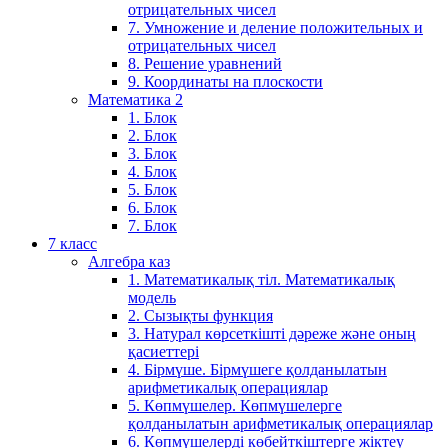
отрицательных чисел
7. Умножение и деление положительных и
отрицательных чисел
8. Решение уравнений
9. Координаты на плоскости
Математика 2
1. Блок
2. Блок
3. Блок
4. Блок
5. Блок
6. Блок
7. Блок
7 класс
Алгебра каз
1. Математикалық тіл. Математикалық
модель
2. Сызықты функция
3. Натурал көрсеткішті дәреже және оның
қасиеттері
4. Бірмүше. Бірмүшеге қолданылатын
арифметикалық операциялар
5. Көпмүшелер. Көпмүшелерге
қолданылатын арифметикалық операциялар
6. Көпмүшелерді көбейткіштерге жіктеу