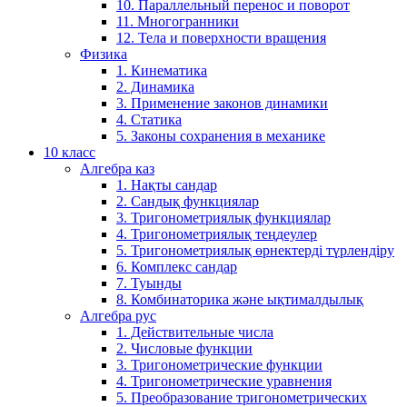
10. Параллельный перенос и поворот
11. Многогранники
12. Тела и поверхности вращения
Физика
1. Кинематика
2. Динамика
3. Применение законов динамики
4. Статика
5. Законы сохранения в механике
10 класс
Алгебра каз
1. Нақты сандар
2. Сандық функциялар
3. Тригонометриялық функциялар
4. Тригонометриялық теңдеулер
5. Тригонометриялық өрнектерді түрлендіру
6. Комплекс сандар
7. Туынды
8. Комбинаторика және ықтималдылық
Алгебра рус
1. Действительные числа
2. Числовые функции
3. Тригонометрические функции
4. Тригонометрические уравнения
5. Преобразование тригонометрических