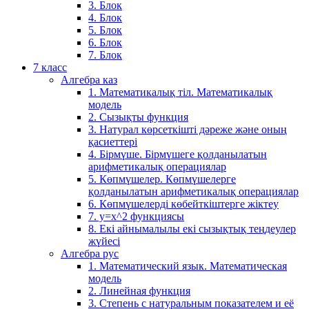
3. Блок
4. Блок
5. Блок
6. Блок
7. Блок
7 класс
Алгебра каз
1. Математикалық тіл. Математикалық
модель
2. Сызықты функция
3. Натурал көрсеткішті дәреже және оның
қасиеттері
4. Бірмүше. Бірмүшеге қолданылатын
арифметикалық операциялар
5. Көпмүшелер. Көпмүшелерге
қолданылатын арифметикалық операциялар
6. Көпмүшелерді көбейткіштерге жіктеу
7. у=х^2 функциясы
8. Екі айнымалылы екі сызықтық теңдеулер
жүйесі
Алгебра рус
1. Математический язык. Математическая
модель
2. Линейная функция
3. Степень с натуральным показателем и её