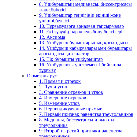
8. Үшбұрыштың медианасы, биссектрисасы
және биіктігі
9. Үшбұрыштар теңдігінің екінші және
үшінші белгісі
10. Тұрғызуларға арналған тапсырмалар
11. Екі түзудің параллель болу белгілері
12. Аксиома
13. Үшбұрыш бұрыштарының қосындысы
14. Үшбұрыш қабырғалары мен бұрыштары
арасындағы қатынастар
15. Тік бұрышты үшбұрыштар
16. Үшбұрышты үш элементі бойынша
тұрғызу
Геометрия рус
1. Прямая и отрезок
2. Луч и угол
3. Сравнение отрезков и углов
4. Измерение отрезков
5. Измерение углов
6. Перпендикулярные прямые
7. Первый признак равенства треугольников
8. Медианы, биссектрисы и высоты
треугольника
9. Второй и третий признаки равенства
треугольников