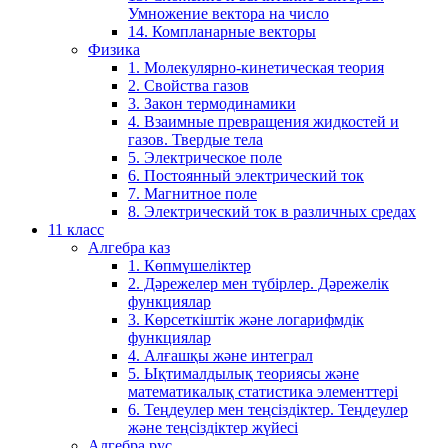
Умножение вектора на число
14. Компланарные векторы
Физика
1. Молекулярно-кинетическая теория
2. Свойства газов
3. Закон термодинамики
4. Взаимные превращения жидкостей и
газов. Твердые тела
5. Электрическое поле
6. Постоянный электрический ток
7. Магнитное поле
8. Электрический ток в различных средах
11 класс
Алгебра каз
1. Көпмүшеліктер
2. Дәрежелер мен түбірлер. Дәрежелік
функциялар
3. Көрсеткіштік және логарифмдік
функциялар
4. Алғашқы және интеграл
5. Ықтималдылық теориясы және
математикалық статистика элементтері
6. Теңдеулер мен теңсіздіктер. Теңдеулер
және теңсіздіктер жүйесі
Алгебра рус