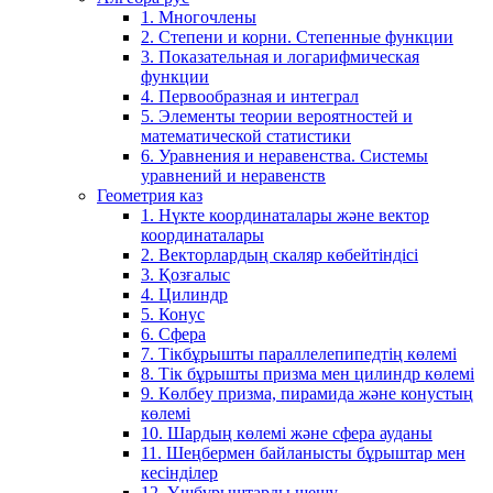
1. Многочлены
2. Степени и корни. Степенные функции
3. Показательная и логарифмическая
функции
4. Первообразная и интеграл
5. Элементы теории вероятностей и
математической статистики
6. Уравнения и неравенства. Системы
уравнений и неравенств
Геометрия каз
1. Нүкте координаталары және вектор
координаталары
2. Векторлардың скаляр көбейтіндісі
3. Қозғалыс
4. Цилиндр
5. Конус
6. Сфера
7. Тікбұрышты параллелепипедтің көлемі
8. Тік бұрышты призма мен цилиндр көлемі
9. Көлбеу призма, пирамида және конустың
көлемі
10. Шардың көлемі және сфера ауданы
11. Шеңбермен байланысты бұрыштар мен
кесінділер
12. Үшбұрыштарды шешу