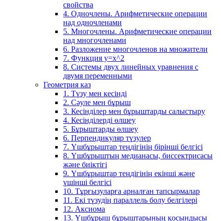
свойства
4. Одночлены. Арифметические операции
над одночленами
5. Многочлены. Арифметические операции
над многочленами
6. Разложение многочленов на множители
7. Функция y=x^2
8. Системы двух линейных уравнения с
двумя переменными
Геометрия каз
1. Түзу мен кесінді
2. Сәуле мен бұрыш
3. Кесінділер мен бұрыштарды салыстыру
4. Кесінділерді өлшеу
5. Бұрыштарды өлшеу
6. Перпендикуляр түзулер
7. Үшбұрыштар теңдігінің бірінші белгісі
8. Үшбұрыштың медианасы, биссектрисасы
және биіктігі
9. Үшбұрыштар теңдігінің екінші және
үшінші белгісі
10. Тұрғызуларға арналған тапсырмалар
11. Екі түзудің параллель болу белгілері
12. Аксиома
13. Үшбұрыш бұрыштарының қосындысы