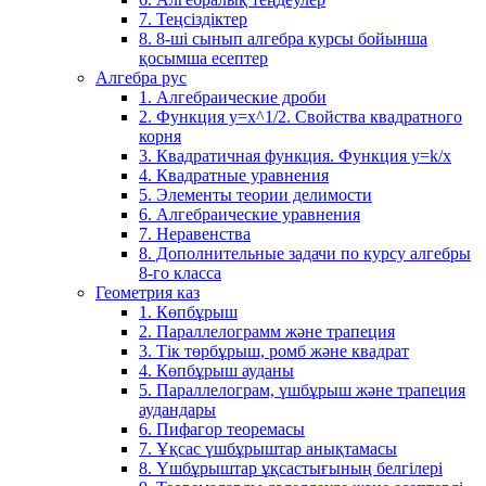
7. Теңсіздіктер
8. 8-ші сынып алгебра курсы бойынша
қосымша есептер
Алгебра рус
1. Алгебраические дроби
2. Функция y=x^1/2. Свойства квадратного
корня
3. Квадратичная функция. Функция у=k/x
4. Квадратные уравнения
5. Элементы теории делимости
6. Алгебраические уравнения
7. Неравенства
8. Дополнительные задачи по курсу алгебры
8-го класса
Геометрия каз
1. Көпбұрыш
2. Параллелограмм және трапеция
3. Тік төрбұрыш, ромб және квадрат
4. Көпбұрыш ауданы
5. Параллелограм, үшбұрыш және трапеция
аудандары
6. Пифагор теоремасы
7. Ұқсас үшбұрыштар анықтамасы
8. Үшбұрыштар ұқсастығының белгілері