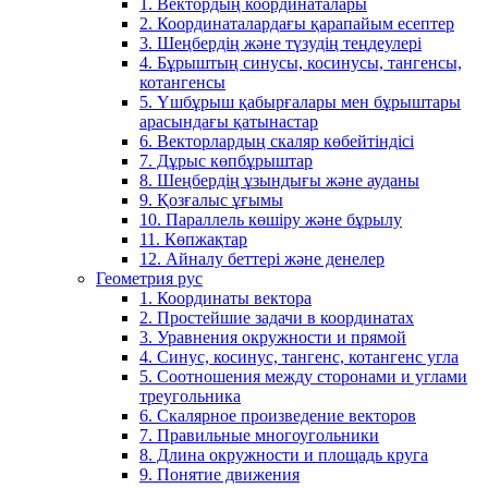
1. Вектордың координаталары
2. Координаталардағы қарапайым есептер
3. Шеңбердің және түзудің теңдеулері
4. Бұрыштың синусы, косинусы, тангенсы,
котангенсы
5. Үшбұрыш қабырғалары мен бұрыштары
арасындағы қатынастар
6. Векторлардың скаляр көбейтіндісі
7. Дұрыс көпбұрыштар
8. Шеңбердің ұзындығы және ауданы
9. Қозғалыс ұғымы
10. Параллель көшіру және бұрылу
11. Көпжақтар
12. Айналу беттері және денелер
Геометрия рус
1. Координаты вектора
2. Простейшие задачи в координатах
3. Уравнения окружности и прямой
4. Синус, косинус, тангенс, котангенс угла
5. Соотношения между сторонами и углами
треугольника
6. Скалярное произведение векторов
7. Правильные многоугольники
8. Длина окружности и площадь круга
9. Понятие движения