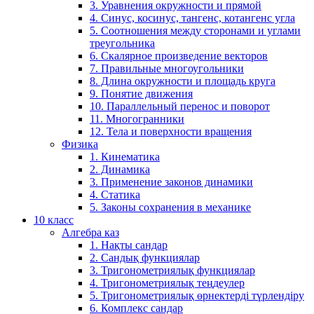
3. Уравнения окружности и прямой
4. Синус, косинус, тангенс, котангенс угла
5. Соотношения между сторонами и углами
треугольника
6. Скалярное произведение векторов
7. Правильные многоугольники
8. Длина окружности и площадь круга
9. Понятие движения
10. Параллельный перенос и поворот
11. Многогранники
12. Тела и поверхности вращения
Физика
1. Кинематика
2. Динамика
3. Применение законов динамики
4. Статика
5. Законы сохранения в механике
10 класс
Алгебра каз
1. Нақты сандар
2. Сандық функциялар
3. Тригонометриялық функциялар
4. Тригонометриялық теңдеулер
5. Тригонометриялық өрнектерді түрлендіру
6. Комплекс сандар