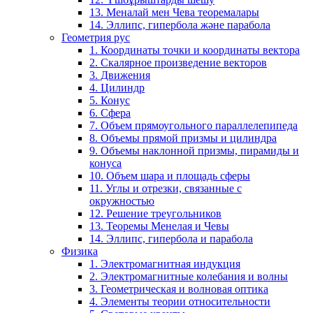
13. Меналай мен Чева теоремалары
14. Эллипс, гипербола және парабола
Геометрия рус
1. Координаты точки и координаты вектора
2. Скалярное произведение векторов
3. Движения
4. Цилиндр
5. Конус
6. Сфера
7. Объем прямоугольного параллелепипеда
8. Объемы прямой призмы и цилиндра
9. Объемы наклонной призмы, пирамиды и
конуса
10. Объем шара и площадь сферы
11. Углы и отрезки, связанные с
окружностью
12. Решение треугольников
13. Теоремы Менелая и Чевы
14. Эллипс, гипербола и парабола
Физика
1. Электромагнитная индукция
2. Электромагнитные колебания и волны
3. Геометрическая и волновая оптика
4. Элементы теории относительности