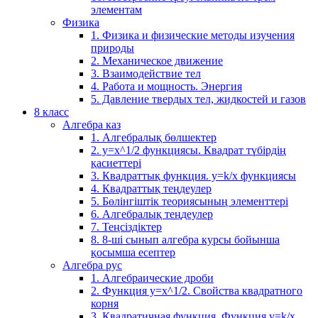
элементам
Физика
1. Физика и физические методы изучения
природы
2. Механическое движение
3. Взаимодействие тел
4. Работа и мощность. Энергия
5. Давление твердых тел, жидкостей и газов
8 класс
Алгебра каз
1. Алгебралық бөлшектер
2. у=х^1/2 функциясы. Квадрат түбірдің
қасиеттері
3. Квадраттық функция. у=k/x функциясы
4. Квадраттық теңдеулер
5. Бөлінгіштік теориясының элементтері
6. Алгебралық теңдеулер
7. Теңсіздіктер
8. 8-ші сынып алгебра курсы бойынша
қосымша есептер
Алгебра рус
1. Алгебраические дроби
2. Функция y=x^1/2. Свойства квадратного
корня
3. Квадратичная функция. Функция у=k/x