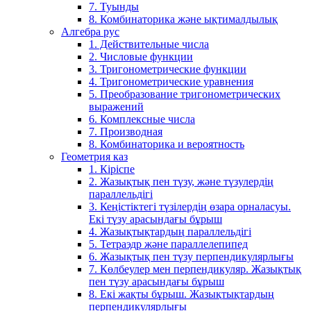
7. Туынды
8. Комбинаторика және ықтималдылық
Алгебра рус
1. Действительные числа
2. Числовые функции
3. Тригонометрические функции
4. Тригонометрические уравнения
5. Преобразование тригонометрических
выражений
6. Комплексные числа
7. Производная
8. Комбинаторика и вероятность
Геометрия каз
1. Кіріспе
2. Жазықтық пен түзу, және түзулердің
параллельдігі
3. Кеңістіктегі түзілердің өзара орналасуы.
Екі түзу арасындағы бұрыш
4. Жазықтықтардың параллельдігі
5. Тетраэдр және параллелепипед
6. Жазықтық пен түзу перпендикулярлығы
7. Көлбеулер мен перпендикуляр. Жазықтық
пен түзу арасындағы бұрыш
8. Екі жақты бұрыш. Жазықтықтардың
перпендикулярлығы