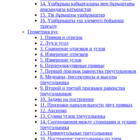
14. Үшбұрыш қабырғалары мен бұрыштары
арасындағы қатынастар
15. Тік бұрышты үшбұрыштар
16. Үшбұрышты үш элементі бойынша
тұрғызу
Геометрия рус
1. Прямая и отрезок
2. Луч и угол
3. Сравнение отрезков и углов
4. Измерение отрезков
5. Измерение углов
6. Перпендикулярные прямые
7. Первый признак равенства треугольников
8. Медианы, биссектрисы и высоты
треугольника
9. Второй и третий признаки равенства
треугольников
10. Задачи на построение
11. Признаки параллельности двух прямых
12. Аксиома
13. Сумма углов треугольника
14. Соотношения между сторонами и углами
треугольника
15. Прямоугольные треугольники
16. Построение треугольника по трем