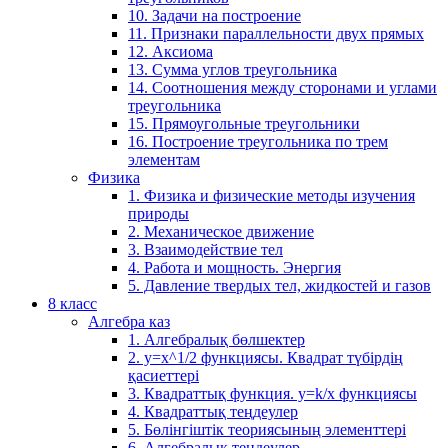
10. Задачи на построение
11. Признаки параллельности двух прямых
12. Аксиома
13. Сумма углов треугольника
14. Соотношения между сторонами и углами
треугольника
15. Прямоугольные треугольники
16. Построение треугольника по трем
элементам
Физика
1. Физика и физические методы изучения
природы
2. Механическое движение
3. Взаимодействие тел
4. Работа и мощность. Энергия
5. Давление твердых тел, жидкостей и газов
8 класс
Алгебра каз
1. Алгебралық бөлшектер
2. у=х^1/2 функциясы. Квадрат түбірдің
қасиеттері
3. Квадраттық функция. у=k/x функциясы
4. Квадраттық теңдеулер
5. Бөлінгіштік теориясының элементтері
6. Алгебралық теңдеулер