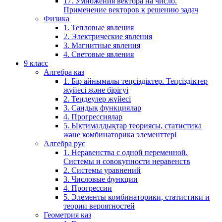
17. Умножения вектора на число.
Применение векторов к решению задач
Физика
1. Тепловые явления
2. Электрические явления
3. Магнитные явления
4. Световые явления
9 класс
Алгебра каз
1. Бір айнымалы теңсіздіктер. Теңсіздіктер
жүйесі және бірігуі
2. Теңдеулер жүйесі
3. Сандық функциялар
4. Прогрессиялар
5. Ықтималдықтар теориясы, статистика
және комбинаторика элементтері
Алгебра рус
1. Неравенства с одной переменной.
Системы и совокупности неравенств
2. Системы уравнений
3. Числовые функции
4. Прогрессии
5. Элементы комбинаторики, статистики и
теории вероятностей
Геометрия каз