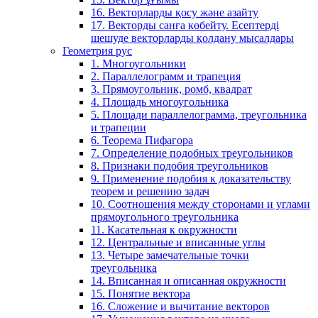
16. Векторларды қосу және азайту
17. Векторды санға көбейту. Есептерді
шешуде векторларды қолдану мысалдары
Геометрия рус
1. Многоугольники
2. Параллелограмм и трапеция
3. Прямоугольник, ромб, квадрат
4. Площадь многоугольника
5. Площади параллелограмма, треугольника
и трапеции
6. Теорема Пифагора
7. Определение подобных треугольников
8. Признаки подобия треугольников
9. Применение подобия к доказательству
теорем и решению задач
10. Соотношения между сторонами и углами
прямоугольного треугольника
11. Касательная к окружности
12. Центральные и вписанные углы
13. Четыре замечательные точки
треугольника
14. Вписанная и описанная окружности
15. Понятие вектора
16. Сложение и вычитание векторов