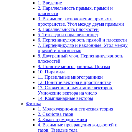
1. Введение
2. Параллельность прямых, прямой и
плоскости
3. Взаимное расположение прямых в
пространстве. Угол между двумя прямыми
4. Параллельность плоскостей
5. Тетраэдр и параллелепипед
6. Перпендикулярность прямой и плоскости
7. Перпендикуляр и наклонные. Угол между
прямой и плоскостью
8. Двугранный угол. Перпендикулярность
плоскостей
9. Понятие многогранника. Призма
10. Пирамида
11. Правильные многогранники
12. Понятие вектора в пространстве
13. Сложение и вычитание векторов.
Умножение вектора на число
14. Компланарные векторы
Физика
1. Молекулярно-кинетическая теория
2. Свойства газов
3. Закон термодинамики
4. Взаимные превращения жидкостей и
газов. Твердые тела