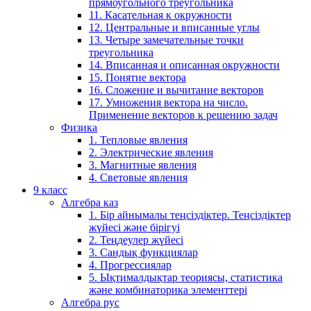
прямоугольного треугольника
11. Касательная к окружности
12. Центральные и вписанные углы
13. Четыре замечательные точки
треугольника
14. Вписанная и описанная окружности
15. Понятие вектора
16. Сложение и вычитание векторов
17. Умножения вектора на число.
Применение векторов к решению задач
Физика
1. Тепловые явления
2. Электрические явления
3. Магнитные явления
4. Световые явления
9 класс
Алгебра каз
1. Бір айнымалы теңсіздіктер. Теңсіздіктер
жүйесі және бірігуі
2. Теңдеулер жүйесі
3. Сандық функциялар
4. Прогрессиялар
5. Ықтималдықтар теориясы, статистика
және комбинаторика элементтері
Алгебра рус