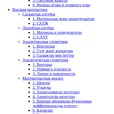
5. Световые кванты
6. Физика атома и атомного ядра
Высшая математика
Сызықтық алгебра
1. Матрицалар және анықтауыштар
2. САТЖ
Линейная алгебра
1. Матрицы и определители
2. СЛАУ
Аналитикалық геометрия
1. Векторлар
2. Түзу және жазықтық
3. Сызықтар мен беттер
Аналитическая геометрия
1. Векторы
2. Прямая и плоскость
3. Линии и поверхности
Математикалық анализ
1. Шектер
2. Туынды
3. Анықталмаған интеграл
4. Анықталған интеграл
5. Бірнеше айнымалы функцияны
дифференциалды есептеу
6. Қатарлар