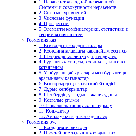
1. Неравенства с одной переменной.
Системы и совокупности неравенств
2. Системы уравнений
3. Числовые функции
4. Прогрессии
5. Элементы комбинаторики, статистики и
теории вероятностей
Геометрия каз
1. Вектордың координаталары
2. Координаталардағы қарапайым есептер
3. Шеңбердің және түзудің теңдеулері
4. Бұрыштың синусы, косинусы, тангенсы,
котангенсы
5. Үшбұрыш қабырғалары мен бұрыштары
арасындағы қатынастар
6. Векторлардың скаляр көбейтіндісі
7. Дұрыс көпбұрыштар
8. Шеңбердің ұзындығы және ауданы
9. Қозғалыс ұғымы
10. Параллель көшіру және бұрылу
11. Көпжақтар
12. Айналу беттері және денелер
Геометрия рус
1. Координаты вектора
2. Простейшие задачи в координатах