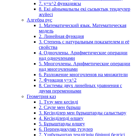
7. у=х^2 функциясы
8. Екі айнымалылы екі сызықтық теңдеулер
жүйесі
Алгебра рус
1. Математический язык. Математическая
модель
2. Линейная функция
3. Степень с натуральным показателем и её
свойства
4. Одночлены. Арифметические операции
над одночленами
5. Многочлены. Арифметические операции
над многочленами
6. Разложение многочленов на множители
7. Функция y=x^2
8. Системы двух линейных уравнения с
двумя переменными
Геометрия каз
1. Түзу мен кесінді
2. Сәуле мен бұрыш
3. Кесінділер мен бұрыштарды салыстыру
4. Кесінділерді өлшеу
5. Бұрыштарды өлшеу
6. Перпендикуляр түзулер
7. Үшбұрыштар теңдігінің бірінші белгісі