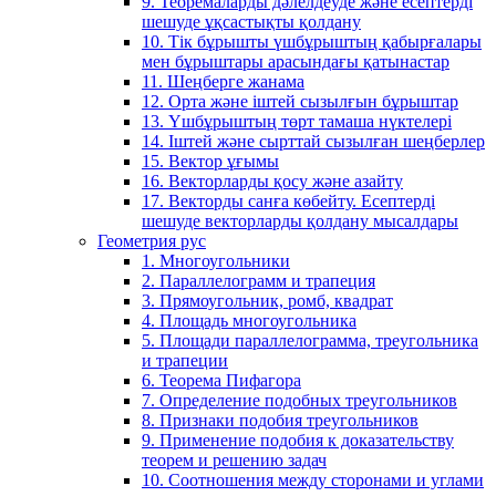
9. Теоремаларды дәлелдеуде және есептерді
шешуде ұқсастықты қолдану
10. Тік бұрышты үшбұрыштың қабырғалары
мен бұрыштары арасындағы қатынастар
11. Шеңберге жанама
12. Орта және іштей сызылғын бұрыштар
13. Үшбұрыштың төрт тамаша нүктелері
14. Іштей және сырттай сызылған шеңберлер
15. Вектор ұғымы
16. Векторларды қосу және азайту
17. Векторды санға көбейту. Есептерді
шешуде векторларды қолдану мысалдары
Геометрия рус
1. Многоугольники
2. Параллелограмм и трапеция
3. Прямоугольник, ромб, квадрат
4. Площадь многоугольника
5. Площади параллелограмма, треугольника
и трапеции
6. Теорема Пифагора
7. Определение подобных треугольников
8. Признаки подобия треугольников
9. Применение подобия к доказательству
теорем и решению задач
10. Соотношения между сторонами и углами