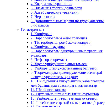
4. Квадратные уравнения
5. Элементы теории делимости
6. Алгебраические уравнения
7. Неравенства
8. Дополнительные задачи по курсу алгебры
8-го класса
Геометрия каз
1. Көпбұрыш
2. Параллелограмм және трапеция
3. Тік төрбұрыш, ромб және квадрат
4. Көпбұрыш ауданы
5. Параллелограм, үшбұрыш және трапеция
аудандары
6. Пифагор теоремасы
7. Ұқсас үшбұрыштар анықтамасы
8. Үшбұрыштар ұқсастығының белгілері
9. Теоремаларды дәлелдеуде және есептерді
шешуде ұқсастықты қолдану
10. Тік бұрышты үшбұрыштың қабырғалары
мен бұрыштары арасындағы қатынастар
11. Шеңберге жанама
12. Орта және іштей сызылғын бұрыштар
13. Үшбұрыштың төрт тамаша нүктелері
14. Іштей және сырттай сызылған шеңберлер
15. Вектор ұғымы