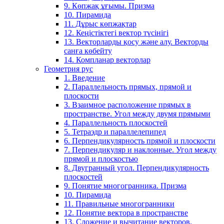
9. Көпжақ ұғымы. Призма
10. Пирамида
11. Дұрыс көпжақтар
12. Кеңістіктегі вектор түсінігі
13. Векторларды қосу және алу. Векторды
санға көбейту
14. Компланар векторлар
Геометрия рус
1. Введение
2. Параллельность прямых, прямой и
плоскости
3. Взаимное расположение прямых в
пространстве. Угол между двумя прямыми
4. Параллельность плоскостей
5. Тетраэдр и параллелепипед
6. Перпендикулярность прямой и плоскости
7. Перпендикуляр и наклонные. Угол между
прямой и плоскостью
8. Двугранный угол. Перпендикулярность
плоскостей
9. Понятие многогранника. Призма
10. Пирамида
11. Правильные многогранники
12. Понятие вектора в пространстве
13. Сложение и вычитание векторов.