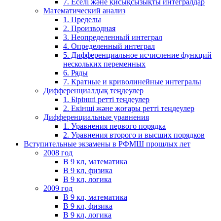
7. Еселі және қисықсызықты интегралдар
Математический анализ
1. Пределы
2. Производная
3. Неопределенный интеграл
4. Определенный интеграл
5. Дифференциальное исчисление функций
нескольких переменных
6. Ряды
7. Кратные и криволинейные интегралы
Дифференциалдық теңдеулер
1. Бірінші ретті теңдеулер
2. Екінші және жоғары ретті теңдеулер
Дифференциальные уравнения
1. Уравнения первого порядка
2. Уравнения второго и высших порядков
Вступительные экзамены в РФМШ прошлых лет
2008 год
В 9 кл, математика
В 9 кл, физика
В 9 кл, логика
2009 год
В 9 кл, математика
В 9 кл, физика
В 9 кл, логика