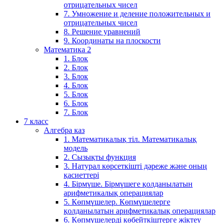
отрицательных чисел
7. Умножение и деление положительных и
отрицательных чисел
8. Решение уравнений
9. Координаты на плоскости
Математика 2
1. Блок
2. Блок
3. Блок
4. Блок
5. Блок
6. Блок
7. Блок
7 класс
Алгебра каз
1. Математикалық тіл. Математикалық
модель
2. Сызықты функция
3. Натурал көрсеткішті дәреже және оның
қасиеттері
4. Бірмүше. Бірмүшеге қолданылатын
арифметикалық операциялар
5. Көпмүшелер. Көпмүшелерге
қолданылатын арифметикалық операциялар
6. Көпмүшелерді көбейткіштерге жіктеу