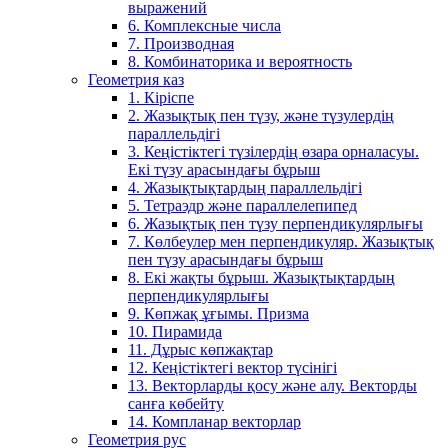
выражений
6. Комплексные числа
7. Производная
8. Комбинаторика и вероятность
Геометрия каз
1. Кіріспе
2. Жазықтық пен түзу, және түзулердің
параллельдігі
3. Кеңістіктегі түзілердің өзара орналасуы.
Екі түзу арасындағы бұрыш
4. Жазықтықтардың параллельдігі
5. Тетраэдр және параллелепипед
6. Жазықтық пен түзу перпендикулярлығы
7. Көлбеулер мен перпендикуляр. Жазықтық
пен түзу арасындағы бұрыш
8. Екі жақты бұрыш. Жазықтықтардың
перпендикулярлығы
9. Көпжақ ұғымы. Призма
10. Пирамида
11. Дұрыс көпжақтар
12. Кеңістіктегі вектор түсінігі
13. Векторларды қосу және алу. Векторды
санға көбейту
14. Компланар векторлар
Геометрия рус