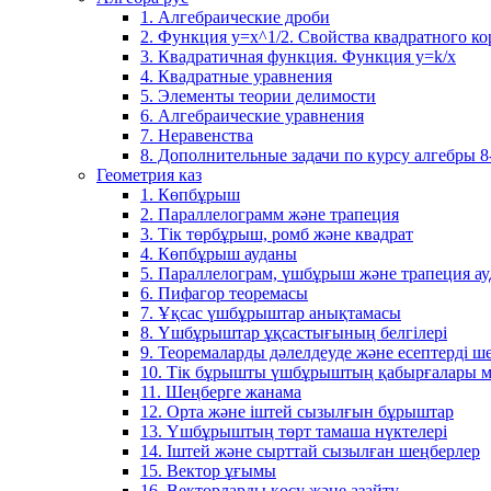
1. Алгебраические дроби
2. Функция y=x^1/2. Свойства квадратного ко
3. Квадратичная функция. Функция у=k/x
4. Квадратные уравнения
5. Элементы теории делимости
6. Алгебраические уравнения
7. Неравенства
8. Дополнительные задачи по курсу алгебры 8
Геометрия каз
1. Көпбұрыш
2. Параллелограмм және трапеция
3. Тік төрбұрыш, ромб және квадрат
4. Көпбұрыш ауданы
5. Параллелограм, үшбұрыш және трапеция а
6. Пифагор теоремасы
7. Ұқсас үшбұрыштар анықтамасы
8. Үшбұрыштар ұқсастығының белгілері
9. Теоремаларды дәлелдеуде және есептерді 
10. Тік бұрышты үшбұрыштың қабырғалары м
11. Шеңберге жанама
12. Орта және іштей сызылғын бұрыштар
13. Үшбұрыштың төрт тамаша нүктелері
14. Іштей және сырттай сызылған шеңберлер
15. Вектор ұғымы
16. Векторларды қосу және азайту