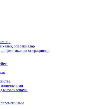
еттері
тикалық операциялар
 арифметикалық операциялар
үйесі
ель
ойства
д одночленами
ад многочленами
я переменными