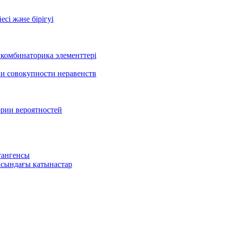
есі және бірігуі
 комбинаторика элементтері
 и совокупности неравенств
ории вероятностей
тангенсы
сындағы қатынастар