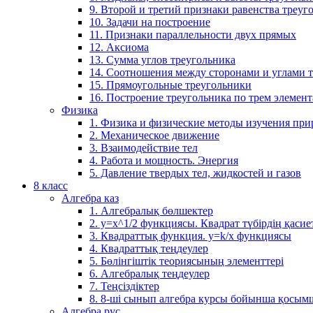
9. Второй и третий признаки равенства треуг
10. Задачи на построение
11. Признаки параллельности двух прямых
12. Аксиома
13. Сумма углов треугольника
14. Соотношения между сторонами и углами 
15. Прямоугольные треугольники
16. Построение треугольника по трем элемен
Физика
1. Физика и физические методы изучения пр
2. Механическое движение
3. Взаимодействие тел
4. Работа и мощность. Энергия
5. Давление твердых тел, жидкостей и газов
8 класс
Алгебра каз
1. Алгебралық бөлшектер
2. у=х^1/2 функциясы. Квадрат түбірдің қасие
3. Квадраттық функция. у=k/x функциясы
4. Квадраттық теңдеулер
5. Бөлінгіштік теориясының элементтері
6. Алгебралық теңдеулер
7. Теңсіздіктер
8. 8-ші сынып алгебра курсы бойынша қосым
Алгебра рус