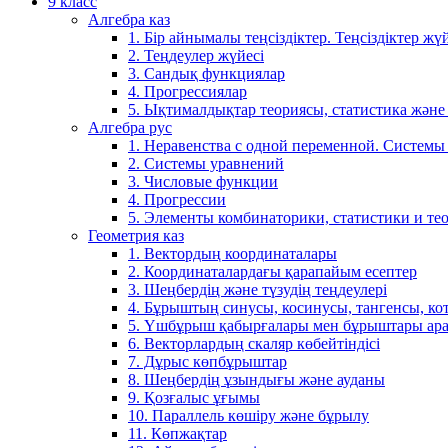
9 класс
Алгебра каз
1. Бір айнымалы теңсіздіктер. Теңсіздіктер жүй
2. Теңдеулер жүйесі
3. Сандық функциялар
4. Прогрессиялар
5. Ықтималдықтар теориясы, статистика және
Алгебра рус
1. Неравенства с одной переменной. Системы
2. Системы уравнений
3. Числовые функции
4. Прогрессии
5. Элементы комбинаторики, статистики и те
Геометрия каз
1. Вектордың координаталары
2. Координаталардағы қарапайым есептер
3. Шеңбердің және түзудің теңдеулері
4. Бұрыштың синусы, косинусы, тангенсы, ко
5. Үшбұрыш қабырғалары мен бұрыштары ара
6. Векторлардың скаляр көбейтіндісі
7. Дұрыс көпбұрыштар
8. Шеңбердің ұзындығы және ауданы
9. Қозғалыс ұғымы
10. Параллель көшіру және бұрылу
11. Көпжақтар