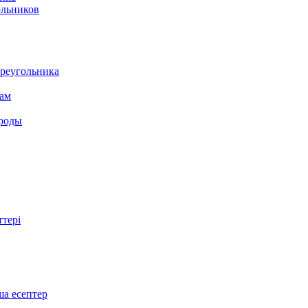
ольников
треугольника
там
ироды
ттері
ша есептер