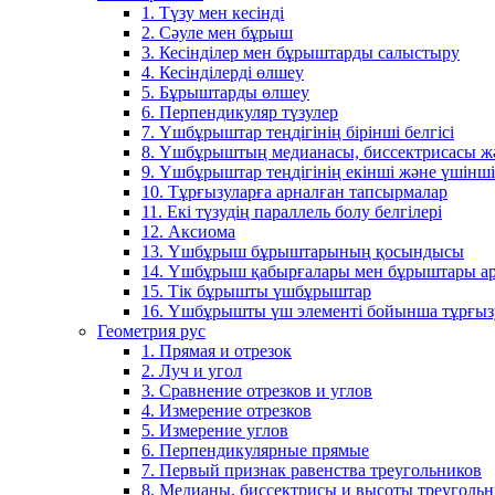
1. Түзу мен кесінді
2. Сәуле мен бұрыш
3. Кесінділер мен бұрыштарды салыстыру
4. Кесінділерді өлшеу
5. Бұрыштарды өлшеу
6. Перпендикуляр түзулер
7. Үшбұрыштар теңдігінің бірінші белгісі
8. Үшбұрыштың медианасы, биссектрисасы жән
9. Үшбұрыштар теңдігінің екінші және үшінші 
10. Тұрғызуларға арналған тапсырмалар
11. Екі түзудің параллель болу белгілері
12. Аксиома
13. Үшбұрыш бұрыштарының қосындысы
14. Үшбұрыш қабырғалары мен бұрыштары ар
15. Тік бұрышты үшбұрыштар
16. Үшбұрышты үш элементі бойынша тұрғыз
Геометрия рус
1. Прямая и отрезок
2. Луч и угол
3. Сравнение отрезков и углов
4. Измерение отрезков
5. Измерение углов
6. Перпендикулярные прямые
7. Первый признак равенства треугольников
8. Медианы, биссектрисы и высоты треуголь