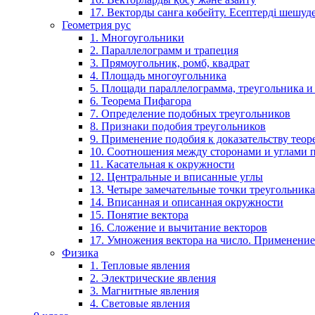
17. Векторды санға көбейту. Есептерді шешу
Геометрия рус
1. Многоугольники
2. Параллелограмм и трапеция
3. Прямоугольник, ромб, квадрат
4. Площадь многоугольника
5. Площади параллелограмма, треугольника и
6. Теорема Пифагора
7. Определение подобных треугольников
8. Признаки подобия треугольников
9. Применение подобия к доказательству теор
10. Соотношения между сторонами и углами 
11. Касательная к окружности
12. Центральные и вписанные углы
13. Четыре замечательные точки треугольника
14. Вписанная и описанная окружности
15. Понятие вектора
16. Сложение и вычитание векторов
17. Умножения вектора на число. Применение
Физика
1. Тепловые явления
2. Электрические явления
3. Магнитные явления
4. Световые явления