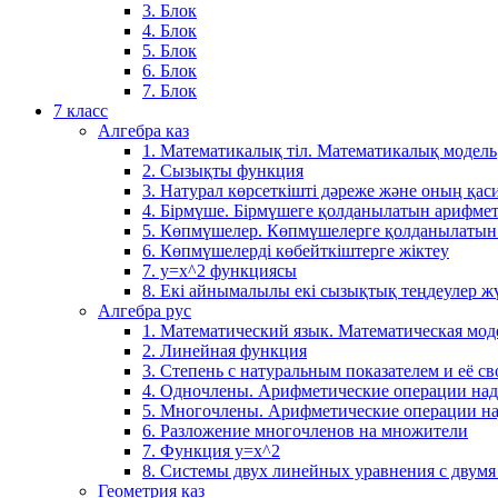
3. Блок
4. Блок
5. Блок
6. Блок
7. Блок
7 класс
Алгебра каз
1. Математикалық тіл. Математикалық модель
2. Сызықты функция
3. Натурал көрсеткішті дәреже және оның қаси
4. Бірмүше. Бірмүшеге қолданылатын арифме
5. Көпмүшелер. Көпмүшелерге қолданылатын
6. Көпмүшелерді көбейткіштерге жіктеу
7. у=х^2 функциясы
8. Екі айнымалылы екі сызықтық теңдеулер ж
Алгебра рус
1. Математический язык. Математическая мод
2. Линейная функция
3. Степень с натуральным показателем и её св
4. Одночлены. Арифметические операции на
5. Многочлены. Арифметические операции н
6. Разложение многочленов на множители
7. Функция y=x^2
8. Системы двух линейных уравнения с двум
Геометрия каз