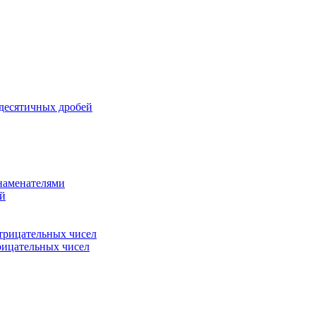
 десятичных дробей
знаменателями
ей
трицательных чисел
рицательных чисел