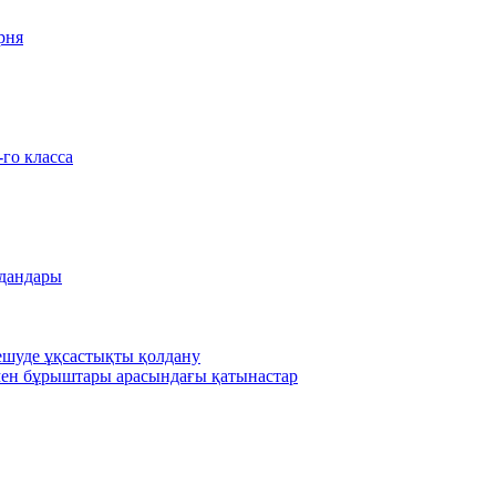
рня
-го класса
удандары
шешуде ұқсастықты қолдану
ен бұрыштары арасындағы қатынастар