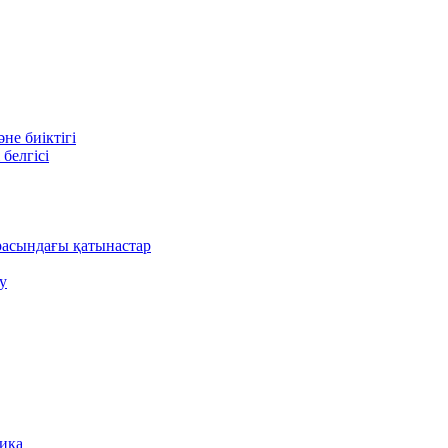
е биіктігі
белгісі
асындағы қатынастар
у
ника