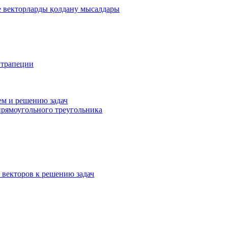
де векторларды қолдану мысалдары
 трапеции
ем и решению задач
прямоугольного треугольника
 векторов к решению задач