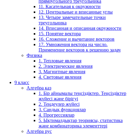
прямоугольного треугольника
11. Касательная к окружности
12. Центральные и вписанные углы
13. Четыре замечательные точки
треугольника
14. Вписанная и описанная окружности
15. Понятие вектора
16. Сложение и вычитание векторов
17. Умножения вектора на число.
Применение векторов к решению задач
Физика
1. Тепловые явления
2. Электрические явления
3. Магнитные явления
4. Световые явления
9 класс
Алгебра каз
1. Бір айнымалы теңсіздіктер. Теңсіздіктер
жүйесі және бірігуі
2. Теңдеулер жүйесі
3. Сандық функциялар
4. Прогрессиялар
5. Ықтималдықтар теориясы, статистика
және комбинаторика элементтері
Алгебра рус