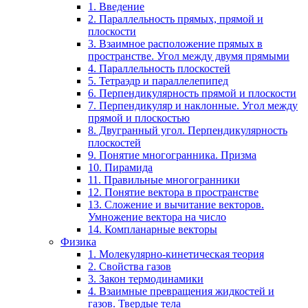
1. Введение
2. Параллельность прямых, прямой и
плоскости
3. Взаимное расположение прямых в
пространстве. Угол между двумя прямыми
4. Параллельность плоскостей
5. Тетраэдр и параллелепипед
6. Перпендикулярность прямой и плоскости
7. Перпендикуляр и наклонные. Угол между
прямой и плоскостью
8. Двугранный угол. Перпендикулярность
плоскостей
9. Понятие многогранника. Призма
10. Пирамида
11. Правильные многогранники
12. Понятие вектора в пространстве
13. Сложение и вычитание векторов.
Умножение вектора на число
14. Компланарные векторы
Физика
1. Молекулярно-кинетическая теория
2. Свойства газов
3. Закон термодинамики
4. Взаимные превращения жидкостей и
газов. Твердые тела