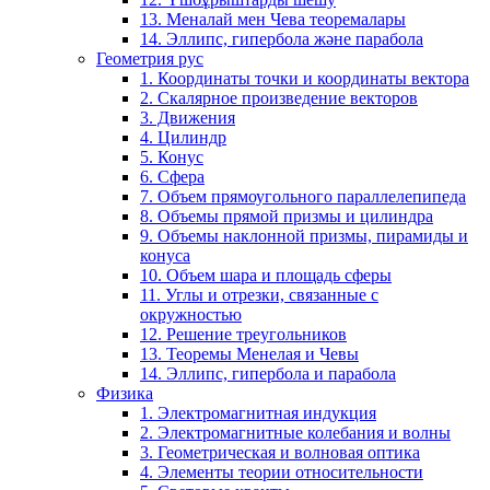
13. Меналай мен Чева теоремалары
14. Эллипс, гипербола және парабола
Геометрия рус
1. Координаты точки и координаты вектора
2. Скалярное произведение векторов
3. Движения
4. Цилиндр
5. Конус
6. Сфера
7. Объем прямоугольного параллелепипеда
8. Объемы прямой призмы и цилиндра
9. Объемы наклонной призмы, пирамиды и
конуса
10. Объем шара и площадь сферы
11. Углы и отрезки, связанные с
окружностью
12. Решение треугольников
13. Теоремы Менелая и Чевы
14. Эллипс, гипербола и парабола
Физика
1. Электромагнитная индукция
2. Электромагнитные колебания и волны
3. Геометрическая и волновая оптика
4. Элементы теории относительности