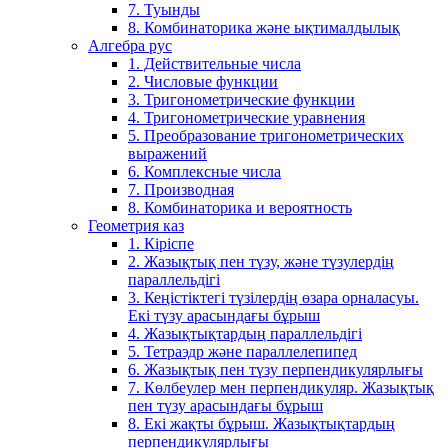
7. Туынды
8. Комбинаторика және ықтималдылық
Алгебра рус
1. Действительные числа
2. Числовые функции
3. Тригонометрические функции
4. Тригонометрические уравнения
5. Преобразование тригонометрических
выражений
6. Комплексные числа
7. Производная
8. Комбинаторика и вероятность
Геометрия каз
1. Кіріспе
2. Жазықтық пен түзу, және түзулердің
параллельдігі
3. Кеңістіктегі түзілердің өзара орналасуы.
Екі түзу арасындағы бұрыш
4. Жазықтықтардың параллельдігі
5. Тетраэдр және параллелепипед
6. Жазықтық пен түзу перпендикулярлығы
7. Көлбеулер мен перпендикуляр. Жазықтық
пен түзу арасындағы бұрыш
8. Екі жақты бұрыш. Жазықтықтардың
перпендикулярлығы