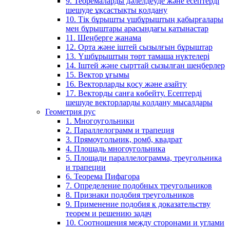
9. Теоремаларды дәлелдеуде және есептерді
шешуде ұқсастықты қолдану
10. Тік бұрышты үшбұрыштың қабырғалары
мен бұрыштары арасындағы қатынастар
11. Шеңберге жанама
12. Орта және іштей сызылғын бұрыштар
13. Үшбұрыштың төрт тамаша нүктелері
14. Іштей және сырттай сызылған шеңберлер
15. Вектор ұғымы
16. Векторларды қосу және азайту
17. Векторды санға көбейту. Есептерді
шешуде векторларды қолдану мысалдары
Геометрия рус
1. Многоугольники
2. Параллелограмм и трапеция
3. Прямоугольник, ромб, квадрат
4. Площадь многоугольника
5. Площади параллелограмма, треугольника
и трапеции
6. Теорема Пифагора
7. Определение подобных треугольников
8. Признаки подобия треугольников
9. Применение подобия к доказательству
теорем и решению задач
10. Соотношения между сторонами и углами