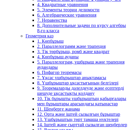
4. Квадратные уравнения
5. Элементы теории делимости
6. Алгебраические уравнения
7. Неравенства
8. Дополнительные задачи по курсу алгебры
8-го класса
Геометрия каз
1. Көпбұрыш
2. Параллелограмм және трапеция
3. Тік төрбұрыш, ромб және квадрат
4. Көпбұрыш ауданы
5. Параллелограм, үшбұрыш және трапеция
аудандары
6. Пифагор теоремасы
7. Ұқсас үшбұрыштар анықтамасы
8. Үшбұрыштар ұқсастығының белгілері
9. Теоремаларды дәлелдеуде және есептерді
шешуде ұқсастықты қолдану
10. Тік бұрышты үшбұрыштың қабырғалары
мен бұрыштары арасындағы қатынастар
11. Шеңберге жанама
12. Орта және іштей сызылғын бұрыштар
13. Үшбұрыштың төрт тамаша нүктелері
14. Іштей және сырттай сызылған шеңберлер
15. Вектор ұғымы