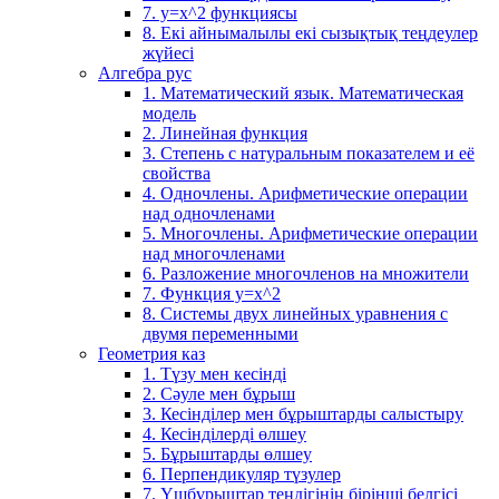
7. у=х^2 функциясы
8. Екі айнымалылы екі сызықтық теңдеулер
жүйесі
Алгебра рус
1. Математический язык. Математическая
модель
2. Линейная функция
3. Степень с натуральным показателем и её
свойства
4. Одночлены. Арифметические операции
над одночленами
5. Многочлены. Арифметические операции
над многочленами
6. Разложение многочленов на множители
7. Функция y=x^2
8. Системы двух линейных уравнения с
двумя переменными
Геометрия каз
1. Түзу мен кесінді
2. Сәуле мен бұрыш
3. Кесінділер мен бұрыштарды салыстыру
4. Кесінділерді өлшеу
5. Бұрыштарды өлшеу
6. Перпендикуляр түзулер
7. Үшбұрыштар теңдігінің бірінші белгісі