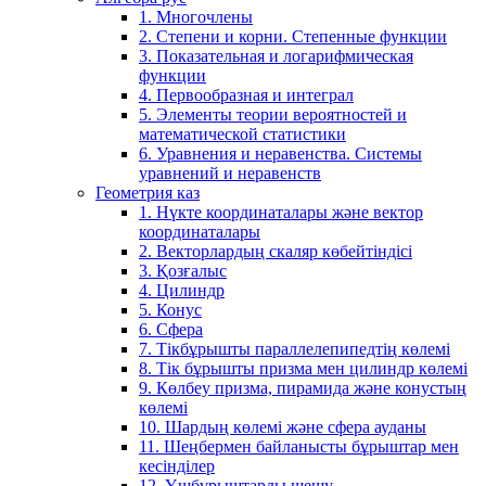
1. Многочлены
2. Степени и корни. Степенные функции
3. Показательная и логарифмическая
функции
4. Первообразная и интеграл
5. Элементы теории вероятностей и
математической статистики
6. Уравнения и неравенства. Системы
уравнений и неравенств
Геометрия каз
1. Нүкте координаталары және вектор
координаталары
2. Векторлардың скаляр көбейтіндісі
3. Қозғалыс
4. Цилиндр
5. Конус
6. Сфера
7. Тікбұрышты параллелепипедтің көлемі
8. Тік бұрышты призма мен цилиндр көлемі
9. Көлбеу призма, пирамида және конустың
көлемі
10. Шардың көлемі және сфера ауданы
11. Шеңбермен байланысты бұрыштар мен
кесінділер
12. Үшбұрыштарды шешу