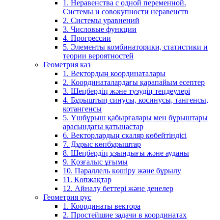
1. Неравенства с одной переменной.
Системы и совокупности неравенств
2. Системы уравнений
3. Числовые функции
4. Прогрессии
5. Элементы комбинаторики, статистики и
теории вероятностей
Геометрия каз
1. Вектордың координаталары
2. Координаталардағы қарапайым есептер
3. Шеңбердің және түзудің теңдеулері
4. Бұрыштың синусы, косинусы, тангенсы,
котангенсы
5. Үшбұрыш қабырғалары мен бұрыштары
арасындағы қатынастар
6. Векторлардың скаляр көбейтіндісі
7. Дұрыс көпбұрыштар
8. Шеңбердің ұзындығы және ауданы
9. Қозғалыс ұғымы
10. Параллель көшіру және бұрылу
11. Көпжақтар
12. Айналу беттері және денелер
Геометрия рус
1. Координаты вектора
2. Простейшие задачи в координатах