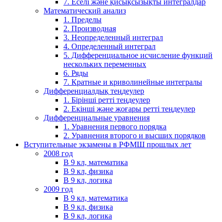
7. Еселі және қисықсызықты интегралдар
Математический анализ
1. Пределы
2. Производная
3. Неопределенный интеграл
4. Определенный интеграл
5. Дифференциальное исчисление функций
нескольких переменных
6. Ряды
7. Кратные и криволинейные интегралы
Дифференциалдық теңдеулер
1. Бірінші ретті теңдеулер
2. Екінші және жоғары ретті теңдеулер
Дифференциальные уравнения
1. Уравнения первого порядка
2. Уравнения второго и высших порядков
Вступительные экзамены в РФМШ прошлых лет
2008 год
В 9 кл, математика
В 9 кл, физика
В 9 кл, логика
2009 год
В 9 кл, математика
В 9 кл, физика
В 9 кл, логика