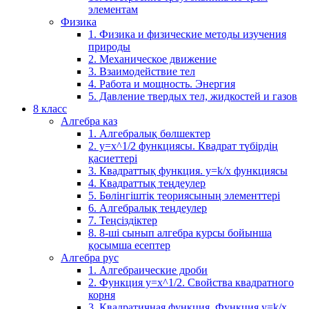
элементам
Физика
1. Физика и физические методы изучения
природы
2. Механическое движение
3. Взаимодействие тел
4. Работа и мощность. Энергия
5. Давление твердых тел, жидкостей и газов
8 класс
Алгебра каз
1. Алгебралық бөлшектер
2. у=х^1/2 функциясы. Квадрат түбірдің
қасиеттері
3. Квадраттық функция. у=k/x функциясы
4. Квадраттық теңдеулер
5. Бөлінгіштік теориясының элементтері
6. Алгебралық теңдеулер
7. Теңсіздіктер
8. 8-ші сынып алгебра курсы бойынша
қосымша есептер
Алгебра рус
1. Алгебраические дроби
2. Функция y=x^1/2. Свойства квадратного
корня
3. Квадратичная функция. Функция у=k/x