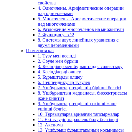
свойства
4. Одночлены. Арифметические операции
над одночленами
5. Многочлены. Арифметические операции
над многочленами
6. Разложение многочленов на множители
7. Функция y=x^2
8. Системы двух линейных уравнения с
двумя переменными
Геометрия каз
1. Түзу мен кесінді
2. Сәуле мен бұрыш
3. Кесінділер мен бұрыштарды салыстыру
4. Кесінділерді өлшеу
5. Бұрыштарды өлшеу
6. Перпендикуляр түзулер
7. Үшбұрыштар теңдігінің бірінші белгісі
8. Үшбұрыштың медианасы, биссектрисасы
және биіктігі
9. Үшбұрыштар теңдігінің екінші және
үшінші белгісі
10. Тұрғызуларға арналған тапсырмалар
11. Екі түзудің параллель болу белгілері
12. Аксиома
13. Үшбұрыш бұрыштарының қосындысы