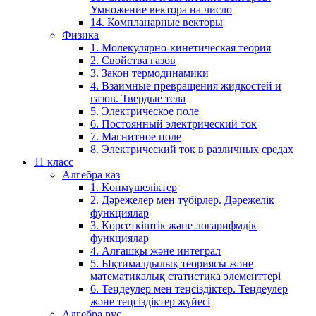
Умножение вектора на число
14. Компланарные векторы
Физика
1. Молекулярно-кинетическая теория
2. Свойства газов
3. Закон термодинамики
4. Взаимные превращения жидкостей и
газов. Твердые тела
5. Электрическое поле
6. Постоянный электрический ток
7. Магнитное поле
8. Электрический ток в различных средах
11 класс
Алгебра каз
1. Көпмүшеліктер
2. Дәрежелер мен түбірлер. Дәрежелік
функциялар
3. Көрсеткіштік және логарифмдік
функциялар
4. Алғашқы және интеграл
5. Ықтималдылық теориясы және
математикалық статистика элементтері
6. Теңдеулер мен теңсіздіктер. Теңдеулер
және теңсіздіктер жүйесі
Алгебра рус