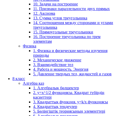
10. Задачи на построение
11. Признаки параллельности двух прямых
12. Аксиома
13. Сумма углов треугольника
14. Соотношения между сторонами и углами
треугольника
15. Прямоугольные треугольники
16. Построение треугольника по трем
элементам
Физика
1. Физика и физические методы изучения
природы
2. Механическое движение
3. Взаимодействие тел
4. Работа и мощность. Энергия
5. Давление твердых тел, жидкостей и газов
8 класс
Алгебра каз
1. Алгебралық бөлшектер
2. у=х^1/2 функциясы. Квадрат түбірдің
қасиеттері
3. Квадраттық функция. у=k/x функциясы
4. Квадраттық теңдеулер
5. Бөлінгіштік теориясының элементтері
6. Алгебралық теңдеулер