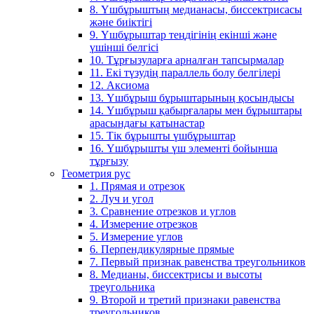
8. Үшбұрыштың медианасы, биссектрисасы
және биіктігі
9. Үшбұрыштар теңдігінің екінші және
үшінші белгісі
10. Тұрғызуларға арналған тапсырмалар
11. Екі түзудің параллель болу белгілері
12. Аксиома
13. Үшбұрыш бұрыштарының қосындысы
14. Үшбұрыш қабырғалары мен бұрыштары
арасындағы қатынастар
15. Тік бұрышты үшбұрыштар
16. Үшбұрышты үш элементі бойынша
тұрғызу
Геометрия рус
1. Прямая и отрезок
2. Луч и угол
3. Сравнение отрезков и углов
4. Измерение отрезков
5. Измерение углов
6. Перпендикулярные прямые
7. Первый признак равенства треугольников
8. Медианы, биссектрисы и высоты
треугольника
9. Второй и третий признаки равенства
треугольников