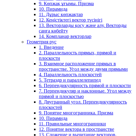
9. Көпжақ ұғымы. Призма
10. Пирамида
11. Дұрыс көпжақтар
12. Кеңістіктегі вектор түсінігі
13. Векторларды қосу және алу. Векторды
санға көбейту
14. Компланар векторлар
Геометрия рус
1. Введение
2. Параллельность прямых, прямой и
плоскости
3. Взаимное расположение прямых в
пространстве. Угол между двумя прямыми
4. Параллельность плоскостей
5. Тетраэдр и параллелепипед
6. Перпендикулярность прямой и плоскости
7. Перпендикуляр и наклонные. Угол между
прямой и плоскостью
8. Двугранный угол. Перпендикулярность
плоскостей
9. Понятие многогранника. Призма
10. Пирамида
11. Правильные многогранники
12. Понятие вектора в пространстве
13. Сложение и вычитание векторов.