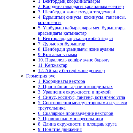
1. Вектордың координаталары
2. Координаталардағы қарапайым есептер
3. Шеңбердің және түзудің теңдеулері
4. Бұрыштың синусы, косинусы, тангенсы,
котангенсы
5. Үшбұрыш қабырғалары мен бұрыштары
арасындағы қатынастар
6. Векторлардың скаляр көбейтіндісі
7. Дұрыс көпбұрыштар
8. Шеңбердің ұзындығы және ауданы
9. Қозғалыс ұғымы
10. Параллель көшіру және бұрылу
11. Көпжақтар
12. Айналу беттері және денелер
Геометрия рус
1. Координаты вектора
2. Простейшие задачи в координатах
3. Уравнения окружности и прямой
4. Синус, косинус, тангенс, котангенс угла
5. Соотношения между сторонами и углами
треугольника
6. Скалярное произведение векторов
7. Правильные многоугольники
8. Длина окружности и площадь круга
9. Понятие движения