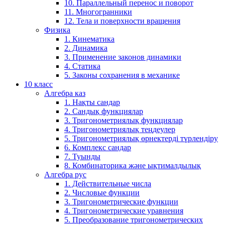
10. Параллельный перенос и поворот
11. Многогранники
12. Тела и поверхности вращения
Физика
1. Кинематика
2. Динамика
3. Применение законов динамики
4. Статика
5. Законы сохранения в механике
10 класс
Алгебра каз
1. Нақты сандар
2. Сандық функциялар
3. Тригонометриялық функциялар
4. Тригонометриялық теңдеулер
5. Тригонометриялық өрнектерді түрлендіру
6. Комплекс сандар
7. Туынды
8. Комбинаторика және ықтималдылық
Алгебра рус
1. Действительные числа
2. Числовые функции
3. Тригонометрические функции
4. Тригонометрические уравнения
5. Преобразование тригонометрических