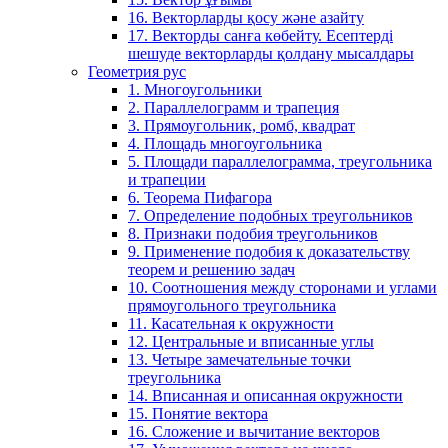
16. Векторларды қосу және азайту
17. Векторды санға көбейту. Есептерді
шешуде векторларды қолдану мысалдары
Геометрия рус
1. Многоугольники
2. Параллелограмм и трапеция
3. Прямоугольник, ромб, квадрат
4. Площадь многоугольника
5. Площади параллелограмма, треугольника
и трапеции
6. Теорема Пифагора
7. Определение подобных треугольников
8. Признаки подобия треугольников
9. Применение подобия к доказательству
теорем и решению задач
10. Соотношения между сторонами и углами
прямоугольного треугольника
11. Касательная к окружности
12. Центральные и вписанные углы
13. Четыре замечательные точки
треугольника
14. Вписанная и описанная окружности
15. Понятие вектора
16. Сложение и вычитание векторов