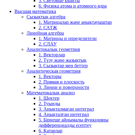
5. Световые кванты
6. Физика атома и атомного ядра
Высшая математика
Сызықтық алгебра
1. Матрицалар және анықтауыштар
2. САТЖ
Линейная алгебра
1. Матрицы и определители
2. СЛАУ
Аналитикалық геометрия
1. Векторлар
2. Түзу және жазықтық
3. Сызықтар мен беттер
Аналитическая геометрия
1. Векторы
2. Прямая и плоскость
3. Линии и поверхности
Математикалық анализ
1. Шектер
2. Туынды
3. Анықталмаған интеграл
4. Анықталған интеграл
5. Бірнеше айнымалы функцияны
дифференциалды есептеу
6. Қатарлар