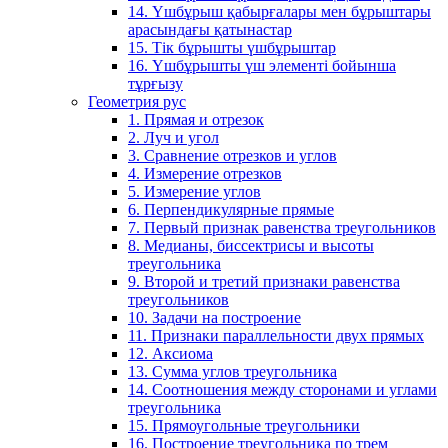
14. Үшбұрыш қабырғалары мен бұрыштары
арасындағы қатынастар
15. Тік бұрышты үшбұрыштар
16. Үшбұрышты үш элементі бойынша
тұрғызу
Геометрия рус
1. Прямая и отрезок
2. Луч и угол
3. Сравнение отрезков и углов
4. Измерение отрезков
5. Измерение углов
6. Перпендикулярные прямые
7. Первый признак равенства треугольников
8. Медианы, биссектрисы и высоты
треугольника
9. Второй и третий признаки равенства
треугольников
10. Задачи на построение
11. Признаки параллельности двух прямых
12. Аксиома
13. Сумма углов треугольника
14. Соотношения между сторонами и углами
треугольника
15. Прямоугольные треугольники
16. Построение треугольника по трем