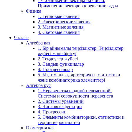
17. Умножения вектора на число.
Применение векторов к решению задач
Физика
1. Тепловые явления
2. Электрические явления
3. Магнитные явления
4. Световые явления
9 класс
Алгебра каз
1. Бір айнымалы теңсіздіктер. Теңсіздіктер
жүйесі және бірігуі
2. Теңдеулер жүйесі
3. Сандық функциялар
4. Прогрессиялар
5. Ықтималдықтар теориясы, статистика
және комбинаторика элементтері
Алгебра рус
1. Неравенства с одной переменной.
Системы и совокупности неравенств
2. Системы уравнений
3. Числовые функции
4. Прогрессии
5. Элементы комбинаторики, статистики и
теории вероятностей
Геометрия каз