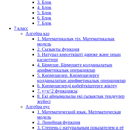
3. Блок
4. Блок
5. Блок
6. Блок
7. Блок
7 класс
Алгебра каз
1. Математикалық тіл. Математикалық
модель
2. Сызықты функция
3. Натурал көрсеткішті дәреже және оның
қасиеттері
4. Бірмүше. Бірмүшеге қолданылатын
арифметикалық операциялар
5. Көпмүшелер. Көпмүшелерге
қолданылатын арифметикалық операциялар
6. Көпмүшелерді көбейткіштерге жіктеу
7. у=х^2 функциясы
8. Екі айнымалылы екі сызықтық теңдеулер
жүйесі
Алгебра рус
1. Математический язык. Математическая
модель
2. Линейная функция
3. Степень с натуральным показателем и её