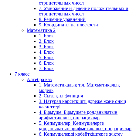
отрицательных чисел
7. Умножение и деление положительных и
отрицательных чисел
8. Решение уравнений
9. Координаты на плоскости
Математика 2
1. Блок
2. Блок
3. Блок
4. Блок
5. Блок
6. Блок
7. Блок
7 класс
Алгебра каз
1. Математикалық тіл. Математикалық
модель
2. Сызықты функция
3. Натурал көрсеткішті дәреже және оның
қасиеттері
4. Бірмүше. Бірмүшеге қолданылатын
арифметикалық операциялар
5. Көпмүшелер. Көпмүшелерге
қолданылатын арифметикалық операциялар
6. Көпмүшелерді көбейткіштерге жіктеу