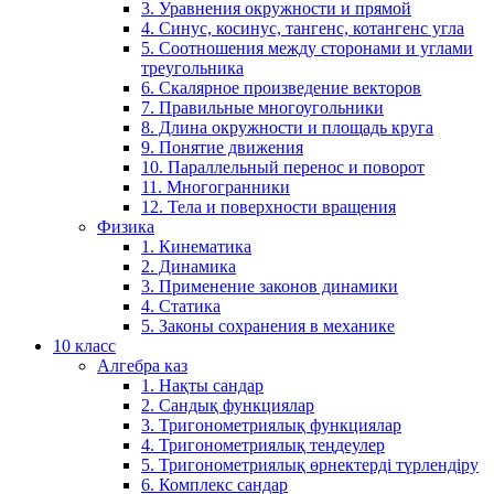
3. Уравнения окружности и прямой
4. Синус, косинус, тангенс, котангенс угла
5. Соотношения между сторонами и углами
треугольника
6. Скалярное произведение векторов
7. Правильные многоугольники
8. Длина окружности и площадь круга
9. Понятие движения
10. Параллельный перенос и поворот
11. Многогранники
12. Тела и поверхности вращения
Физика
1. Кинематика
2. Динамика
3. Применение законов динамики
4. Статика
5. Законы сохранения в механике
10 класс
Алгебра каз
1. Нақты сандар
2. Сандық функциялар
3. Тригонометриялық функциялар
4. Тригонометриялық теңдеулер
5. Тригонометриялық өрнектерді түрлендіру
6. Комплекс сандар