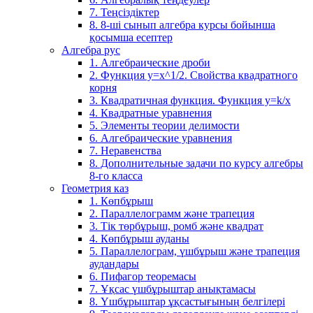
7. Теңсіздіктер
8. 8-ші сынып алгебра курсы бойынша
қосымша есептер
Алгебра рус
1. Алгебраические дроби
2. Функция y=x^1/2. Свойства квадратного
корня
3. Квадратичная функция. Функция у=k/x
4. Квадратные уравнения
5. Элементы теории делимости
6. Алгебраические уравнения
7. Неравенства
8. Дополнительные задачи по курсу алгебры
8-го класса
Геометрия каз
1. Көпбұрыш
2. Параллелограмм және трапеция
3. Тік төрбұрыш, ромб және квадрат
4. Көпбұрыш ауданы
5. Параллелограм, үшбұрыш және трапеция
аудандары
6. Пифагор теоремасы
7. Ұқсас үшбұрыштар анықтамасы
8. Үшбұрыштар ұқсастығының белгілері