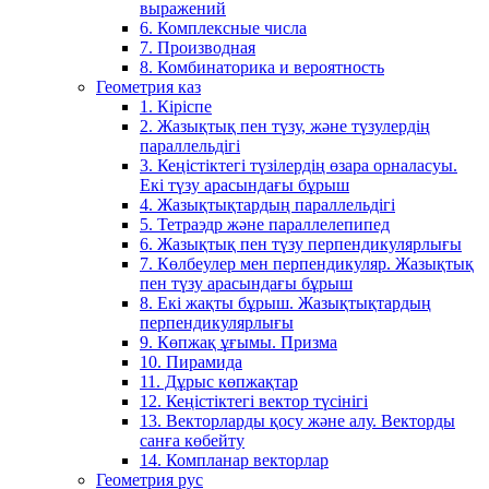
выражений
6. Комплексные числа
7. Производная
8. Комбинаторика и вероятность
Геометрия каз
1. Кіріспе
2. Жазықтық пен түзу, және түзулердің
параллельдігі
3. Кеңістіктегі түзілердің өзара орналасуы.
Екі түзу арасындағы бұрыш
4. Жазықтықтардың параллельдігі
5. Тетраэдр және параллелепипед
6. Жазықтық пен түзу перпендикулярлығы
7. Көлбеулер мен перпендикуляр. Жазықтық
пен түзу арасындағы бұрыш
8. Екі жақты бұрыш. Жазықтықтардың
перпендикулярлығы
9. Көпжақ ұғымы. Призма
10. Пирамида
11. Дұрыс көпжақтар
12. Кеңістіктегі вектор түсінігі
13. Векторларды қосу және алу. Векторды
санға көбейту
14. Компланар векторлар
Геометрия рус