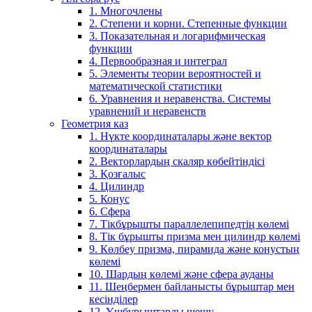
1. Многочлены
2. Степени и корни. Степенные функции
3. Показательная и логарифмическая
функции
4. Первообразная и интеграл
5. Элементы теории вероятностей и
математической статистики
6. Уравнения и неравенства. Системы
уравнений и неравенств
Геометрия каз
1. Нүкте координаталары және вектор
координаталары
2. Векторлардың скаляр көбейтіндісі
3. Қозғалыс
4. Цилиндр
5. Конус
6. Сфера
7. Тікбұрышты параллелепипедтің көлемі
8. Тік бұрышты призма мен цилиндр көлемі
9. Көлбеу призма, пирамида және конустың
көлемі
10. Шардың көлемі және сфера ауданы
11. Шеңбермен байланысты бұрыштар мен
кесінділер
12. Үшбұрыштарды шешу