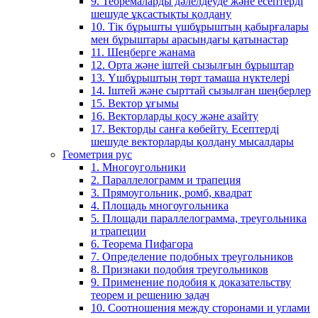
9. Теоремаларды дәлелдеуде және есептерді
шешуде ұқсастықты қолдану
10. Тік бұрышты үшбұрыштың қабырғалары
мен бұрыштары арасындағы қатынастар
11. Шеңберге жанама
12. Орта және іштей сызылғын бұрыштар
13. Үшбұрыштың төрт тамаша нүктелері
14. Іштей және сырттай сызылған шеңберлер
15. Вектор ұғымы
16. Векторларды қосу және азайту
17. Векторды санға көбейту. Есептерді
шешуде векторларды қолдану мысалдары
Геометрия рус
1. Многоугольники
2. Параллелограмм и трапеция
3. Прямоугольник, ромб, квадрат
4. Площадь многоугольника
5. Площади параллелограмма, треугольника
и трапеции
6. Теорема Пифагора
7. Определение подобных треугольников
8. Признаки подобия треугольников
9. Применение подобия к доказательству
теорем и решению задач
10. Соотношения между сторонами и углами