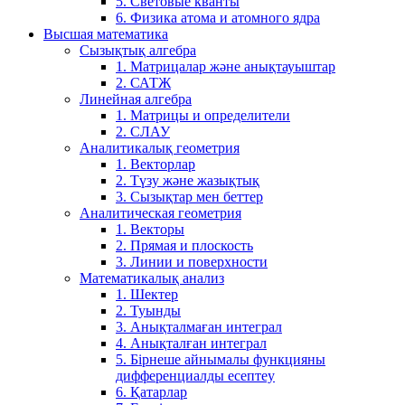
5. Световые кванты
6. Физика атома и атомного ядра
Высшая математика
Сызықтық алгебра
1. Матрицалар және анықтауыштар
2. САТЖ
Линейная алгебра
1. Матрицы и определители
2. СЛАУ
Аналитикалық геометрия
1. Векторлар
2. Түзу және жазықтық
3. Сызықтар мен беттер
Аналитическая геометрия
1. Векторы
2. Прямая и плоскость
3. Линии и поверхности
Математикалық анализ
1. Шектер
2. Туынды
3. Анықталмаған интеграл
4. Анықталған интеграл
5. Бірнеше айнымалы функцияны
дифференциалды есептеу
6. Қатарлар