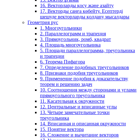
16. Векторларды қосу және азайту
17. Векторды санға көбейту. Есептерді
шешуде векторларды қолдану мысалдары
Геометрия рус
1. Многоугольники
2. Параллелограмм и трапеция
3. Прямоугольник, ромб, квадрат
4. Площадь многоугольника
5. Площади параллелограмма, треугольника
и трапеции
6. Теорема Пифагора
7. Определение подобных треугольников
8. Признаки подобия треугольников
9. Применение подобия к доказательству
теорем и решению задач
10. Соотношения между сторонами и углами
прямоугольного треугольника
11. Касательная к окружности
12. Центральные и вписанные углы
13. Четыре замечательные точки
треугольника
14. Вписанная и описанная окружности
15. Понятие вектора
16. Сложение и вычитание векторов