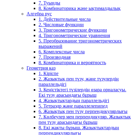
7. Туынды
8. Комбинаторика және ықтималдылық
Алгебра рус
1. Действительные числа
2. Числовые функции
3. Тригонометрические функции
4. Тригонометрические уравнения
5. Преобразование тригонометрических
выражений
6. Комплексные числа
7. Производная
8. Комбинаторика и вероятность
Геометрия каз
1. Кіріспе
2. Жазықтық пен түзу, және түзулердің
параллельдігі
3. Кеңістіктегі түзілердің өзара орналасуы.
Екі түзу арасындағы бұрыш
4. Жазықтықтардың параллельдігі
5. Тетраэдр және параллелепипед
6. Жазықтық пен түзу перпендикулярлығы
7. Көлбеулер мен перпендикуляр. Жазықтық
пен түзу арасындағы бұрыш
8. Екі жақты бұрыш. Жазықтықтардың
перпендикулярлығы