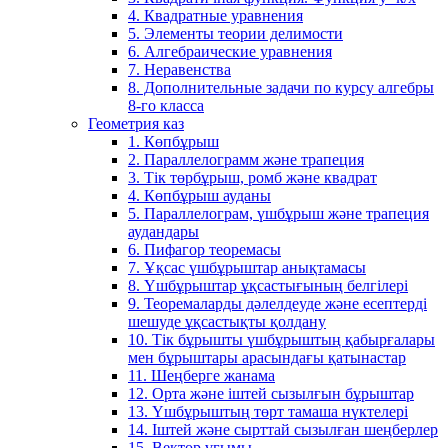
4. Квадратные уравнения
5. Элементы теории делимости
6. Алгебраические уравнения
7. Неравенства
8. Дополнительные задачи по курсу алгебры
8-го класса
Геометрия каз
1. Көпбұрыш
2. Параллелограмм және трапеция
3. Тік төрбұрыш, ромб және квадрат
4. Көпбұрыш ауданы
5. Параллелограм, үшбұрыш және трапеция
аудандары
6. Пифагор теоремасы
7. Ұқсас үшбұрыштар анықтамасы
8. Үшбұрыштар ұқсастығының белгілері
9. Теоремаларды дәлелдеуде және есептерді
шешуде ұқсастықты қолдану
10. Тік бұрышты үшбұрыштың қабырғалары
мен бұрыштары арасындағы қатынастар
11. Шеңберге жанама
12. Орта және іштей сызылғын бұрыштар
13. Үшбұрыштың төрт тамаша нүктелері
14. Іштей және сырттай сызылған шеңберлер
15. Вектор ұғымы