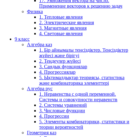
17. Умножения вектора на число.
Применение векторов к решению задач
Физика
1. Тепловые явления
2. Электрические явления
3. Магнитные явления
4. Световые явления
9 класс
Алгебра каз
1. Бір айнымалы теңсіздіктер. Теңсіздіктер
жүйесі және бірігуі
2. Теңдеулер жүйесі
3. Сандық функциялар
4. Прогрессиялар
5. Ықтималдықтар теориясы, статистика
және комбинаторика элементтері
Алгебра рус
1. Неравенства с одной переменной.
Системы и совокупности неравенств
2. Системы уравнений
3. Числовые функции
4. Прогрессии
5. Элементы комбинаторики, статистики и
теории вероятностей
Геометрия каз