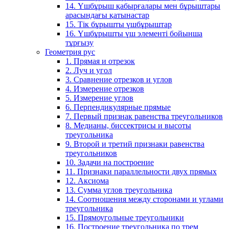
14. Үшбұрыш қабырғалары мен бұрыштары
арасындағы қатынастар
15. Тік бұрышты үшбұрыштар
16. Үшбұрышты үш элементі бойынша
тұрғызу
Геометрия рус
1. Прямая и отрезок
2. Луч и угол
3. Сравнение отрезков и углов
4. Измерение отрезков
5. Измерение углов
6. Перпендикулярные прямые
7. Первый признак равенства треугольников
8. Медианы, биссектрисы и высоты
треугольника
9. Второй и третий признаки равенства
треугольников
10. Задачи на построение
11. Признаки параллельности двух прямых
12. Аксиома
13. Сумма углов треугольника
14. Соотношения между сторонами и углами
треугольника
15. Прямоугольные треугольники
16. Построение треугольника по трем