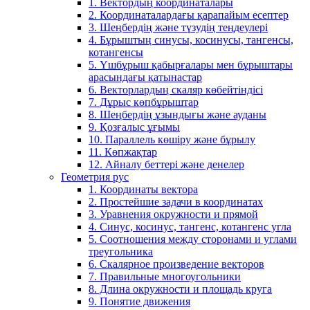
1. Вектордың координаталары
2. Координаталардағы қарапайым есептер
3. Шеңбердің және түзудің теңдеулері
4. Бұрыштың синусы, косинусы, тангенсы,
котангенсы
5. Үшбұрыш қабырғалары мен бұрыштары
арасындағы қатынастар
6. Векторлардың скаляр көбейтіндісі
7. Дұрыс көпбұрыштар
8. Шеңбердің ұзындығы және ауданы
9. Қозғалыс ұғымы
10. Параллель көшіру және бұрылу
11. Көпжақтар
12. Айналу беттері және денелер
Геометрия рус
1. Координаты вектора
2. Простейшие задачи в координатах
3. Уравнения окружности и прямой
4. Синус, косинус, тангенс, котангенс угла
5. Соотношения между сторонами и углами
треугольника
6. Скалярное произведение векторов
7. Правильные многоугольники
8. Длина окружности и площадь круга
9. Понятие движения