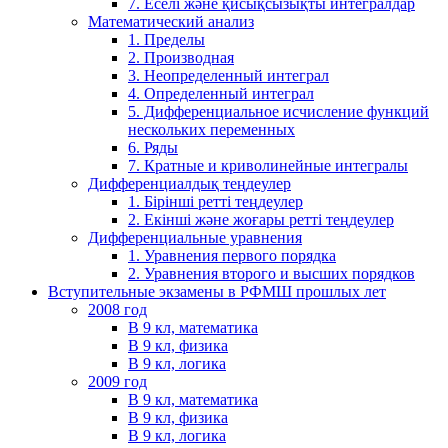
7. Еселі және қисықсызықты интегралдар
Математический анализ
1. Пределы
2. Производная
3. Неопределенный интеграл
4. Определенный интеграл
5. Дифференциальное исчисление функций
нескольких переменных
6. Ряды
7. Кратные и криволинейные интегралы
Дифференциалдық теңдеулер
1. Бірінші ретті теңдеулер
2. Екінші және жоғары ретті теңдеулер
Дифференциальные уравнения
1. Уравнения первого порядка
2. Уравнения второго и высших порядков
Вступительные экзамены в РФМШ прошлых лет
2008 год
В 9 кл, математика
В 9 кл, физика
В 9 кл, логика
2009 год
В 9 кл, математика
В 9 кл, физика
В 9 кл, логика