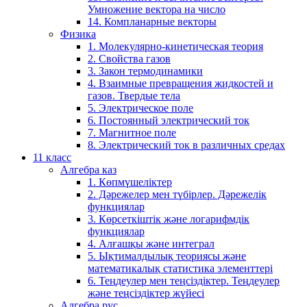
Умножение вектора на число
14. Компланарные векторы
Физика
1. Молекулярно-кинетическая теория
2. Свойства газов
3. Закон термодинамики
4. Взаимные превращения жидкостей и
газов. Твердые тела
5. Электрическое поле
6. Постоянный электрический ток
7. Магнитное поле
8. Электрический ток в различных средах
11 класс
Алгебра каз
1. Көпмүшеліктер
2. Дәрежелер мен түбірлер. Дәрежелік
функциялар
3. Көрсеткіштік және логарифмдік
функциялар
4. Алғашқы және интеграл
5. Ықтималдылық теориясы және
математикалық статистика элементтері
6. Теңдеулер мен теңсіздіктер. Теңдеулер
және теңсіздіктер жүйесі
Алгебра рус