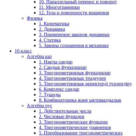
10. Параллельный перенос и поворот
11. Многогранники
12. Тела и поверхности вращения
Физика
1. Кинематика
2. Динамика
3. Применение законов динамики
4. Статика
5. Законы сохранения в механике
10 класс
Алгебра каз
1. Нақты сандар
2. Сандық функциялар
3. Тригонометриялық функциялар
4. Тригонометриялық теңдеулер
5. Тригонометриялық өрнектерді түрлендіру
6. Комплекс сандар
7. Туынды
8. Комбинаторика және ықтималдылық
Алгебра рус
1. Действительные числа
2. Числовые функции
3. Тригонометрические функции
4. Тригонометрические уравнения
5. Преобразование тригонометрических