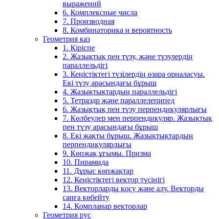
выражений
6. Комплексные числа
7. Производная
8. Комбинаторика и вероятность
Геометрия каз
1. Кіріспе
2. Жазықтық пен түзу, және түзулердің
параллельдігі
3. Кеңістіктегі түзілердің өзара орналасуы.
Екі түзу арасындағы бұрыш
4. Жазықтықтардың параллельдігі
5. Тетраэдр және параллелепипед
6. Жазықтық пен түзу перпендикулярлығы
7. Көлбеулер мен перпендикуляр. Жазықтық
пен түзу арасындағы бұрыш
8. Екі жақты бұрыш. Жазықтықтардың
перпендикулярлығы
9. Көпжақ ұғымы. Призма
10. Пирамида
11. Дұрыс көпжақтар
12. Кеңістіктегі вектор түсінігі
13. Векторларды қосу және алу. Векторды
санға көбейту
14. Компланар векторлар
Геометрия рус