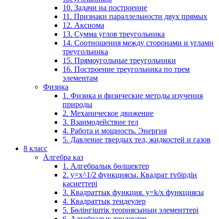
10. Задачи на построение
11. Признаки параллельности двух прямых
12. Аксиома
13. Сумма углов треугольника
14. Соотношения между сторонами и углами
треугольника
15. Прямоугольные треугольники
16. Построение треугольника по трем
элементам
Физика
1. Физика и физические методы изучения
природы
2. Механическое движение
3. Взаимодействие тел
4. Работа и мощность. Энергия
5. Давление твердых тел, жидкостей и газов
8 класс
Алгебра каз
1. Алгебралық бөлшектер
2. у=х^1/2 функциясы. Квадрат түбірдің
қасиеттері
3. Квадраттық функция. у=k/x функциясы
4. Квадраттық теңдеулер
5. Бөлінгіштік теориясының элементтері
6. Алгебралық теңдеулер