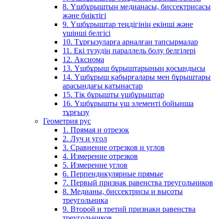
8. Үшбұрыштың медианасы, биссектрисасы
және биіктігі
9. Үшбұрыштар теңдігінің екінші және
үшінші белгісі
10. Тұрғызуларға арналған тапсырмалар
11. Екі түзудің параллель болу белгілері
12. Аксиома
13. Үшбұрыш бұрыштарының қосындысы
14. Үшбұрыш қабырғалары мен бұрыштары
арасындағы қатынастар
15. Тік бұрышты үшбұрыштар
16. Үшбұрышты үш элементі бойынша
тұрғызу
Геометрия рус
1. Прямая и отрезок
2. Луч и угол
3. Сравнение отрезков и углов
4. Измерение отрезков
5. Измерение углов
6. Перпендикулярные прямые
7. Первый признак равенства треугольников
8. Медианы, биссектрисы и высоты
треугольника
9. Второй и третий признаки равенства
треугольников