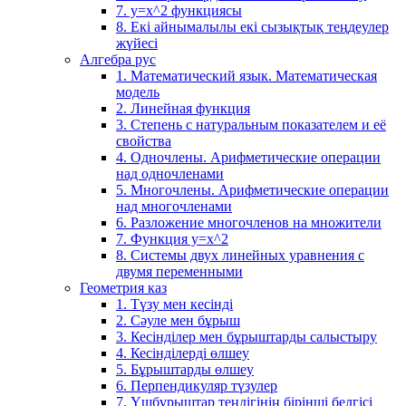
7. у=х^2 функциясы
8. Екі айнымалылы екі сызықтық теңдеулер
жүйесі
Алгебра рус
1. Математический язык. Математическая
модель
2. Линейная функция
3. Степень с натуральным показателем и её
свойства
4. Одночлены. Арифметические операции
над одночленами
5. Многочлены. Арифметические операции
над многочленами
6. Разложение многочленов на множители
7. Функция y=x^2
8. Системы двух линейных уравнения с
двумя переменными
Геометрия каз
1. Түзу мен кесінді
2. Сәуле мен бұрыш
3. Кесінділер мен бұрыштарды салыстыру
4. Кесінділерді өлшеу
5. Бұрыштарды өлшеу
6. Перпендикуляр түзулер
7. Үшбұрыштар теңдігінің бірінші белгісі