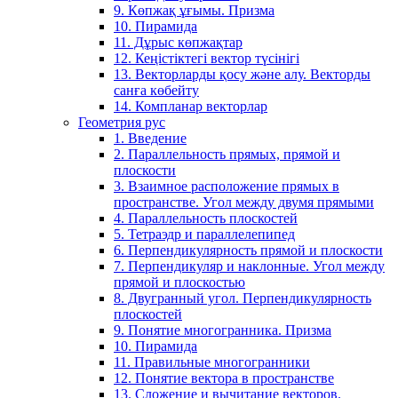
9. Көпжақ ұғымы. Призма
10. Пирамида
11. Дұрыс көпжақтар
12. Кеңістіктегі вектор түсінігі
13. Векторларды қосу және алу. Векторды
санға көбейту
14. Компланар векторлар
Геометрия рус
1. Введение
2. Параллельность прямых, прямой и
плоскости
3. Взаимное расположение прямых в
пространстве. Угол между двумя прямыми
4. Параллельность плоскостей
5. Тетраэдр и параллелепипед
6. Перпендикулярность прямой и плоскости
7. Перпендикуляр и наклонные. Угол между
прямой и плоскостью
8. Двугранный угол. Перпендикулярность
плоскостей
9. Понятие многогранника. Призма
10. Пирамида
11. Правильные многогранники
12. Понятие вектора в пространстве
13. Сложение и вычитание векторов.