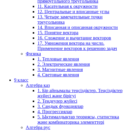
прямоугольного треугольника
11. Касательная к окружности
12. Центральные и вписанные углы
13. Четыре замечательные точки
треугольника
14. Вписанная и описанная окружности
15. Понятие вектора
16. Сложение и вычитание векторов
17. Умножения вектора на число.
Применение векторов к решению задач
Физика
1. Тепловые явления
2. Электрические явления
3. Магнитные явления
4. Световые явления
9 класс
Алгебра каз
1. Бір айнымалы теңсіздіктер. Теңсіздіктер
жүйесі және бірігуі
2. Теңдеулер жүйесі
3. Сандық функциялар
4. Прогрессиялар
5. Ықтималдықтар теориясы, статистика
және комбинаторика элементтері
Алгебра рус