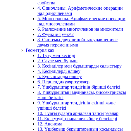
свойства
4. Одночлены. Арифметические операции
над одночленами
5. Многочлены. Арифметические операции
над многочленами
6. Разложение многочленов на множители
7. Функция y=x^2
8. Системы двух линейных уравнения с
двумя переменными
Геометрия каз
1. Түзу мен кесінді
2. Сәуле мен бұрыш
3. Кесінділер мен бұрыштарды салыстыру
4. Кесінділерді өлшеу
5. Бұрыштарды өлшеу
6. Перпендикуляр түзулер
7. Үшбұрыштар теңдігінің бірінші белгісі
8. Үшбұрыштың медианасы, биссектрисасы
және биіктігі
9. Үшбұрыштар теңдігінің екінші және
үшінші белгісі
10. Тұрғызуларға арналған тапсырмалар
11. Екі түзудің параллель болу белгілері
12. Аксиома
13. Үшбұрыш бұрыштарының қосындысы