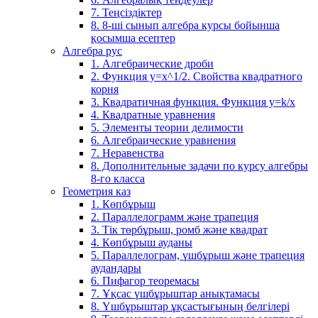
7. Теңсіздіктер
8. 8-ші сынып алгебра курсы бойынша
қосымша есептер
Алгебра рус
1. Алгебраические дроби
2. Функция y=x^1/2. Свойства квадратного
корня
3. Квадратичная функция. Функция у=k/x
4. Квадратные уравнения
5. Элементы теории делимости
6. Алгебраические уравнения
7. Неравенства
8. Дополнительные задачи по курсу алгебры
8-го класса
Геометрия каз
1. Көпбұрыш
2. Параллелограмм және трапеция
3. Тік төрбұрыш, ромб және квадрат
4. Көпбұрыш ауданы
5. Параллелограм, үшбұрыш және трапеция
аудандары
6. Пифагор теоремасы
7. Ұқсас үшбұрыштар анықтамасы
8. Үшбұрыштар ұқсастығының белгілері