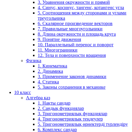
3. Уравнения окружности и прямой
4. Синус, косинус, тангенс, котангенс угла
5. Соотношения между сторонами и углами
треугольника
6. Скалярное произведение векторов
7. Правильные многоугольники
8. Длина окружности и площадь круга
9. Понятие движения
10. Параллельный перенос и поворот
11. Многогранники
12. Тела и поверхности вращения
Физика
1. Кинематика
2. Динамика
3. Применение законов динамики
4. Статика
5. Законы сохранения в механике
10 класс
Алгебра каз
1. Нақты сандар
2. Сандық функциялар
3. Тригонометриялық функциялар
4. Тригонометриялық теңдеулер
5. Тригонометриялық өрнектерді түрлендіру
6. Комплекс сандар