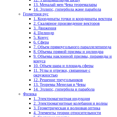
13. Меналай мен Чева теоремалары
14. Эллипс, гипербола және парабола
Геометрия рус
1. Координаты точки и координаты вектора
2. Скалярное произведение векторов
3. Движения
4. Цилиндр
5. Конус
6. Сфера
7. Объем прямоугольного параллелепипеда
8. Объемы прямой призмы и цилиндра
9. Объемы наклонной призмы, пирамиды и
конуса
10. Объем шара и площадь сферы
11. Углы и отрезки, связанные с
окружностью
12. Решение треугольников
13. Теоремы Менелая и Чевы
14. Эллипс, гипербола и парабола
Физика
1. Электромагнитная индукция
2. Электромагнитные колебания и волны
3. Геометрическая и волновая оптика
4. Элементы теории относительности