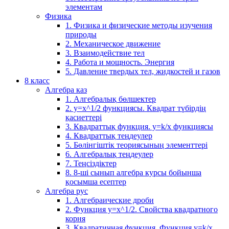
элементам
Физика
1. Физика и физические методы изучения
природы
2. Механическое движение
3. Взаимодействие тел
4. Работа и мощность. Энергия
5. Давление твердых тел, жидкостей и газов
8 класс
Алгебра каз
1. Алгебралық бөлшектер
2. у=х^1/2 функциясы. Квадрат түбірдің
қасиеттері
3. Квадраттық функция. у=k/x функциясы
4. Квадраттық теңдеулер
5. Бөлінгіштік теориясының элементтері
6. Алгебралық теңдеулер
7. Теңсіздіктер
8. 8-ші сынып алгебра курсы бойынша
қосымша есептер
Алгебра рус
1. Алгебраические дроби
2. Функция y=x^1/2. Свойства квадратного
корня
3. Квадратичная функция. Функция у=k/x