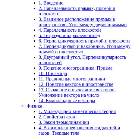
1. Введение
2. Параллельность прямых, прямой и
плоскости
3. Взаимное расположение прямых в
пространстве. Угол между двумя прямыми
4. Параллельность плоскостей
5. Тетраэдр и параллелепипед
6. Перпендикулярность прямой и плоскости
7. Перпендикуляр и наклонные. Угол между
прямой и плоскостью
8. Двугранный угол. Перпендикулярность
плоскостей
9. Понятие многогранника. Призма
10. Пирамида
11. Правильные многогранники
12. Понятие вектора в пространстве
13. Сложение и вычитание векторов.
Умножение вектора на число
14. Компланарные векторы
Физика
1. Молекулярно-кинетическая теория
2. Свойства газов
3. Закон термодинамики
4. Взаимные превращения жидкостей и
газов. Твердые тела