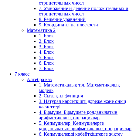
отрицательных чисел
7. Умножение и деление положительных и
отрицательных чисел
8. Решение уравнений
9. Координаты на плоскости
Математика 2
1. Блок
2. Блок
3. Блок
4. Блок
5. Блок
6. Блок
7. Блок
7 класс
Алгебра каз
1. Математикалық тіл. Математикалық
модель
2. Сызықты функция
3. Натурал көрсеткішті дәреже және оның
қасиеттері
4. Бірмүше. Бірмүшеге қолданылатын
арифметикалық операциялар
5. Көпмүшелер. Көпмүшелерге
қолданылатын арифметикалық операциялар
6. Көпмүшелерді көбейткіштерге жіктеу