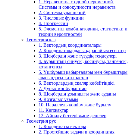
1. Неравенства с одной переменной.
Системы и совокупности неравенств
2. Системы уравнений
3. Числовые функции
4. Прогрессии
5. Элементы комбинаторики, статистики и
теории вероятностей
Геометрия каз
1. Вектордың координаталары
2. Координаталардағы қарапайым есептер
3. Шеңбердің және түзудің теңдеулері
4. Бұрыштың синусы, косинусы, тангенсы,
котангенсы
5. Үшбұрыш қабырғалары мен бұрыштары
арасындағы қатынастар
6. Векторлардың скаляр көбейтіндісі
7. Дұрыс көпбұрыштар
8. Шеңбердің ұзындығы және ауданы
9. Қозғалыс ұғымы
10. Параллель көшіру және бұрылу
11. Көпжақтар
12. Айналу беттері және денелер
Геометрия рус
1. Координаты вектора
2. Простейшие задачи в координатах