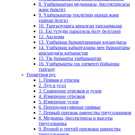
8. Үшбұрыштың медианасы, биссектрисасы
және биіктігі
9. Үшбұрыштар теңдігінің екінші және
үшінші белгісі
10. Тұрғызуларға арналған тапсырмалар
11. Екі түзудің параллель болу белгілері
12. Аксиома
13. Үшбұрыш бұрыштарының қосындысы
14. Үшбұрыш қабырғалары мен бұрыштары
арасындағы қатынастар
15. Тік бұрышты үшбұрыштар
16. Үшбұрышты үш элементі бойынша
тұрғызу
Геометрия рус
1. Прямая и отрезок
2. Луч и угол
3. Сравнение отрезков и углов
4. Измерение отрезков
5. Измерение углов
6. Перпендикулярные прямые
7. Первый признак равенства треугольников
8. Медианы, биссектрисы и высоты
треугольника
9. Второй и третий признаки равенства
треугольников