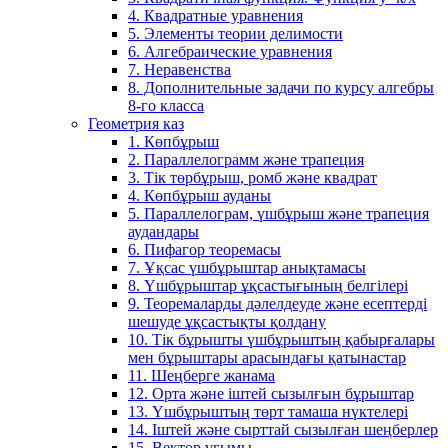
4. Квадратные уравнения
5. Элементы теории делимости
6. Алгебраические уравнения
7. Неравенства
8. Дополнительные задачи по курсу алгебры
8-го класса
Геометрия каз
1. Көпбұрыш
2. Параллелограмм және трапеция
3. Тік төрбұрыш, ромб және квадрат
4. Көпбұрыш ауданы
5. Параллелограм, үшбұрыш және трапеция
аудандары
6. Пифагор теоремасы
7. Ұқсас үшбұрыштар анықтамасы
8. Үшбұрыштар ұқсастығының белгілері
9. Теоремаларды дәлелдеуде және есептерді
шешуде ұқсастықты қолдану
10. Тік бұрышты үшбұрыштың қабырғалары
мен бұрыштары арасындағы қатынастар
11. Шеңберге жанама
12. Орта және іштей сызылғын бұрыштар
13. Үшбұрыштың төрт тамаша нүктелері
14. Іштей және сырттай сызылған шеңберлер
15. Вектор ұғымы