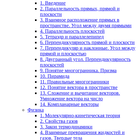
1. Введение
2. Параллельность прямых, прямой и
плоскости
3. Взаимное расположение прямых в
пространстве. Угол между двумя прямыми
4. Параллельность плоскостей
5. Тетраэдр и параллелепипед
6. Перпендикулярность прямой и плоскости
7. Перпендикуляр и наклонные. Угол между
прямой и плоскостью
8. Двугранный угол. Перпендикулярность
плоскостей
9. Понятие многогранника. Призма
10. Пирамида
11. Правильные многогранники
12. Понятие вектора в пространстве
13. Сложение и вычитание векторов.
Умножение вектора на число
14. Компланарные векторы
Физика
1. Молекулярно-кинетическая теория
2. Свойства газов
3. Закон термодинамики
4. Взаимные превращения жидкостей и
газов. Твердые тела