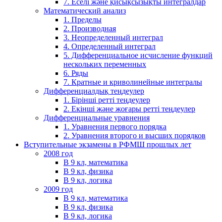
7. Еселі және қисықсызықты интегралдар
Математический анализ
1. Пределы
2. Производная
3. Неопределенный интеграл
4. Определенный интеграл
5. Дифференциальное исчисление функций
нескольких переменных
6. Ряды
7. Кратные и криволинейные интегралы
Дифференциалдық теңдеулер
1. Бірінші ретті теңдеулер
2. Екінші және жоғары ретті теңдеулер
Дифференциальные уравнения
1. Уравнения первого порядка
2. Уравнения второго и высших порядков
Вступительные экзамены в РФМШ прошлых лет
2008 год
В 9 кл, математика
В 9 кл, физика
В 9 кл, логика
2009 год
В 9 кл, математика
В 9 кл, физика
В 9 кл, логика