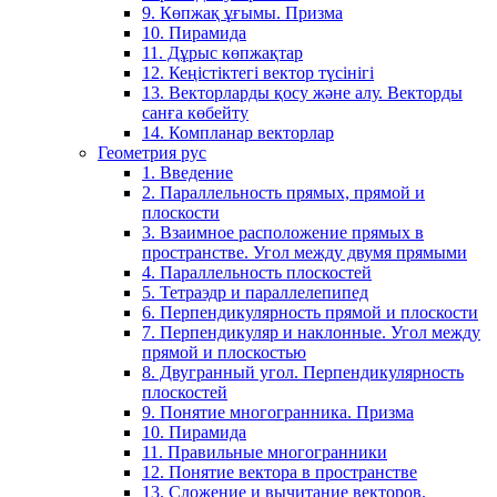
9. Көпжақ ұғымы. Призма
10. Пирамида
11. Дұрыс көпжақтар
12. Кеңістіктегі вектор түсінігі
13. Векторларды қосу және алу. Векторды
санға көбейту
14. Компланар векторлар
Геометрия рус
1. Введение
2. Параллельность прямых, прямой и
плоскости
3. Взаимное расположение прямых в
пространстве. Угол между двумя прямыми
4. Параллельность плоскостей
5. Тетраэдр и параллелепипед
6. Перпендикулярность прямой и плоскости
7. Перпендикуляр и наклонные. Угол между
прямой и плоскостью
8. Двугранный угол. Перпендикулярность
плоскостей
9. Понятие многогранника. Призма
10. Пирамида
11. Правильные многогранники
12. Понятие вектора в пространстве
13. Сложение и вычитание векторов.