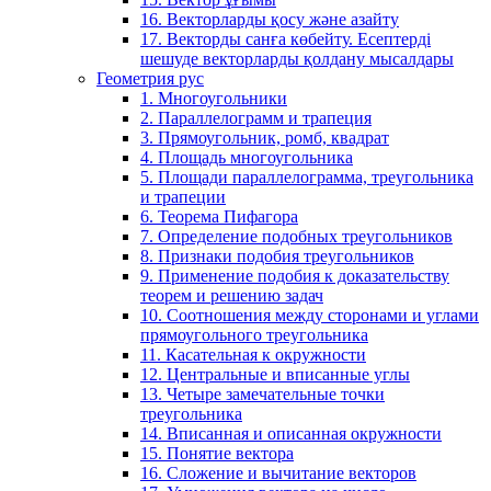
16. Векторларды қосу және азайту
17. Векторды санға көбейту. Есептерді
шешуде векторларды қолдану мысалдары
Геометрия рус
1. Многоугольники
2. Параллелограмм и трапеция
3. Прямоугольник, ромб, квадрат
4. Площадь многоугольника
5. Площади параллелограмма, треугольника
и трапеции
6. Теорема Пифагора
7. Определение подобных треугольников
8. Признаки подобия треугольников
9. Применение подобия к доказательству
теорем и решению задач
10. Соотношения между сторонами и углами
прямоугольного треугольника
11. Касательная к окружности
12. Центральные и вписанные углы
13. Четыре замечательные точки
треугольника
14. Вписанная и описанная окружности
15. Понятие вектора
16. Сложение и вычитание векторов