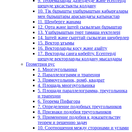
9. Теоремаларды дәлелдеуде және есептерді
шешуде ұқсастықты қолдану
10. Тік бұрышты үшбұрыштың қабырғалары
мен бұрыштары арасындағы қатынастар
11. Шеңберге жанама
12. Орта және іштей сызылғын бұрыштар
13. Үшбұрыштың төрт тамаша нүктелері
14. Іштей және сырттай сызылған шеңберлер
15. Вектор ұғымы
16. Векторларды қосу және азайту
17. Векторды санға көбейту. Есептерді
шешуде векторларды қолдану мысалдары
Геометрия рус
1. Многоугольники
2. Параллелограмм и трапеция
3. Прямоугольник, ромб, квадрат
4. Площадь многоугольника
5. Площади параллелограмма, треугольника
и трапеции
6. Теорема Пифагора
7. Определение подобных треугольников
8. Признаки подобия треугольников
9. Применение подобия к доказательству
теорем и решению задач
10. Соотношения между сторонами и углами