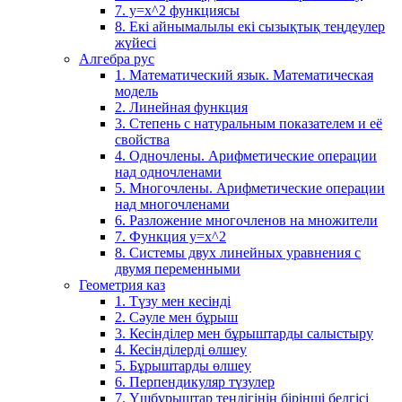
7. у=х^2 функциясы
8. Екі айнымалылы екі сызықтық теңдеулер
жүйесі
Алгебра рус
1. Математический язык. Математическая
модель
2. Линейная функция
3. Степень с натуральным показателем и её
свойства
4. Одночлены. Арифметические операции
над одночленами
5. Многочлены. Арифметические операции
над многочленами
6. Разложение многочленов на множители
7. Функция y=x^2
8. Системы двух линейных уравнения с
двумя переменными
Геометрия каз
1. Түзу мен кесінді
2. Сәуле мен бұрыш
3. Кесінділер мен бұрыштарды салыстыру
4. Кесінділерді өлшеу
5. Бұрыштарды өлшеу
6. Перпендикуляр түзулер
7. Үшбұрыштар теңдігінің бірінші белгісі