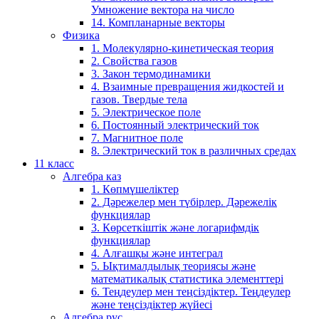
Умножение вектора на число
14. Компланарные векторы
Физика
1. Молекулярно-кинетическая теория
2. Свойства газов
3. Закон термодинамики
4. Взаимные превращения жидкостей и
газов. Твердые тела
5. Электрическое поле
6. Постоянный электрический ток
7. Магнитное поле
8. Электрический ток в различных средах
11 класс
Алгебра каз
1. Көпмүшеліктер
2. Дәрежелер мен түбірлер. Дәрежелік
функциялар
3. Көрсеткіштік және логарифмдік
функциялар
4. Алғашқы және интеграл
5. Ықтималдылық теориясы және
математикалық статистика элементтері
6. Теңдеулер мен теңсіздіктер. Теңдеулер
және теңсіздіктер жүйесі
Алгебра рус