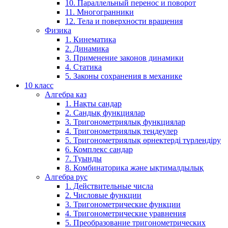
10. Параллельный перенос и поворот
11. Многогранники
12. Тела и поверхности вращения
Физика
1. Кинематика
2. Динамика
3. Применение законов динамики
4. Статика
5. Законы сохранения в механике
10 класс
Алгебра каз
1. Нақты сандар
2. Сандық функциялар
3. Тригонометриялық функциялар
4. Тригонометриялық теңдеулер
5. Тригонометриялық өрнектерді түрлендіру
6. Комплекс сандар
7. Туынды
8. Комбинаторика және ықтималдылық
Алгебра рус
1. Действительные числа
2. Числовые функции
3. Тригонометрические функции
4. Тригонометрические уравнения
5. Преобразование тригонометрических