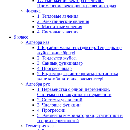
17. Умножения вектора на число.
Применение векторов к решению задач
Физика
1. Тепловые явления
2. Электрические явления
3. Магнитные явления
4. Световые явления
9 класс
Алгебра каз
1. Бір айнымалы теңсіздіктер. Теңсіздіктер
жүйесі және бірігуі
2. Теңдеулер жүйесі
3. Сандық функциялар
4. Прогрессиялар
5. Ықтималдықтар теориясы, статистика
және комбинаторика элементтері
Алгебра рус
1. Неравенства с одной переменной.
Системы и совокупности неравенств
2. Системы уравнений
3. Числовые функции
4. Прогрессии
5. Элементы комбинаторики, статистики и
теории вероятностей
Геометрия каз