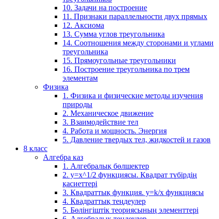
10. Задачи на построение
11. Признаки параллельности двух прямых
12. Аксиома
13. Сумма углов треугольника
14. Соотношения между сторонами и углами
треугольника
15. Прямоугольные треугольники
16. Построение треугольника по трем
элементам
Физика
1. Физика и физические методы изучения
природы
2. Механическое движение
3. Взаимодействие тел
4. Работа и мощность. Энергия
5. Давление твердых тел, жидкостей и газов
8 класс
Алгебра каз
1. Алгебралық бөлшектер
2. у=х^1/2 функциясы. Квадрат түбірдің
қасиеттері
3. Квадраттық функция. у=k/x функциясы
4. Квадраттық теңдеулер
5. Бөлінгіштік теориясының элементтері
6. Алгебралық теңдеулер