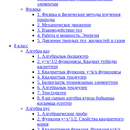
элементам
Физика
1. Физика и физические методы изучения
природы
2. Механическое движение
3. Взаимодействие тел
4. Работа и мощность. Энергия
5. Давление твердых тел, жидкостей и газов
8 класс
Алгебра каз
1. Алгебралық бөлшектер
2. у=х^1/2 функциясы. Квадрат түбірдің
қасиеттері
3. Квадраттық функция. у=k/x функциясы
4. Квадраттық теңдеулер
5. Бөлінгіштік теориясының элементтері
6. Алгебралық теңдеулер
7. Теңсіздіктер
8. 8-ші сынып алгебра курсы бойынша
қосымша есептер
Алгебра рус
1. Алгебраические дроби
2. Функция y=x^1/2. Свойства квадратного
корня
3. Квадратичная функция. Функция у=k/x