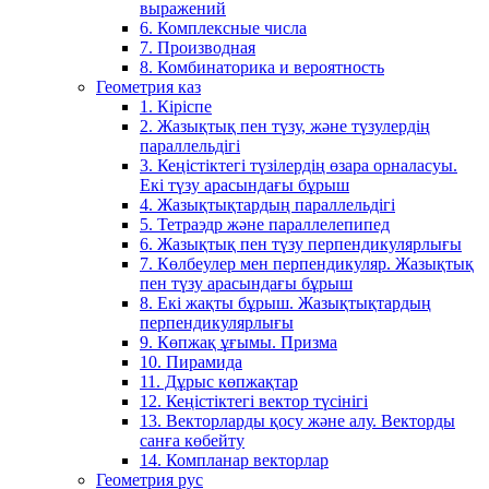
выражений
6. Комплексные числа
7. Производная
8. Комбинаторика и вероятность
Геометрия каз
1. Кіріспе
2. Жазықтық пен түзу, және түзулердің
параллельдігі
3. Кеңістіктегі түзілердің өзара орналасуы.
Екі түзу арасындағы бұрыш
4. Жазықтықтардың параллельдігі
5. Тетраэдр және параллелепипед
6. Жазықтық пен түзу перпендикулярлығы
7. Көлбеулер мен перпендикуляр. Жазықтық
пен түзу арасындағы бұрыш
8. Екі жақты бұрыш. Жазықтықтардың
перпендикулярлығы
9. Көпжақ ұғымы. Призма
10. Пирамида
11. Дұрыс көпжақтар
12. Кеңістіктегі вектор түсінігі
13. Векторларды қосу және алу. Векторды
санға көбейту
14. Компланар векторлар
Геометрия рус