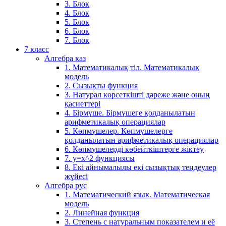
3. Блок
4. Блок
5. Блок
6. Блок
7. Блок
7 класс
Алгебра каз
1. Математикалық тіл. Математикалық
модель
2. Сызықты функция
3. Натурал көрсеткішті дәреже және оның
қасиеттері
4. Бірмүше. Бірмүшеге қолданылатын
арифметикалық операциялар
5. Көпмүшелер. Көпмүшелерге
қолданылатын арифметикалық операциялар
6. Көпмүшелерді көбейткіштерге жіктеу
7. у=х^2 функциясы
8. Екі айнымалылы екі сызықтық теңдеулер
жүйесі
Алгебра рус
1. Математический язык. Математическая
модель
2. Линейная функция
3. Степень с натуральным показателем и её