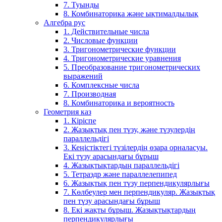
7. Туынды
8. Комбинаторика және ықтималдылық
Алгебра рус
1. Действительные числа
2. Числовые функции
3. Тригонометрические функции
4. Тригонометрические уравнения
5. Преобразование тригонометрических
выражений
6. Комплексные числа
7. Производная
8. Комбинаторика и вероятность
Геометрия каз
1. Кіріспе
2. Жазықтық пен түзу, және түзулердің
параллельдігі
3. Кеңістіктегі түзілердің өзара орналасуы.
Екі түзу арасындағы бұрыш
4. Жазықтықтардың параллельдігі
5. Тетраэдр және параллелепипед
6. Жазықтық пен түзу перпендикулярлығы
7. Көлбеулер мен перпендикуляр. Жазықтық
пен түзу арасындағы бұрыш
8. Екі жақты бұрыш. Жазықтықтардың
перпендикулярлығы