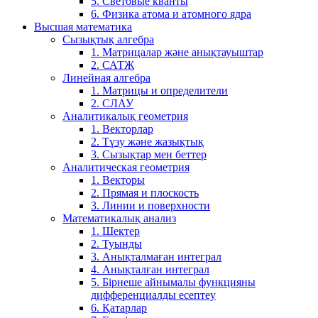
5. Световые кванты
6. Физика атома и атомного ядра
Высшая математика
Сызықтық алгебра
1. Матрицалар және анықтауыштар
2. САТЖ
Линейная алгебра
1. Матрицы и определители
2. СЛАУ
Аналитикалық геометрия
1. Векторлар
2. Түзу және жазықтық
3. Сызықтар мен беттер
Аналитическая геометрия
1. Векторы
2. Прямая и плоскость
3. Линии и поверхности
Математикалық анализ
1. Шектер
2. Туынды
3. Анықталмаған интеграл
4. Анықталған интеграл
5. Бірнеше айнымалы функцияны
дифференциалды есептеу
6. Қатарлар