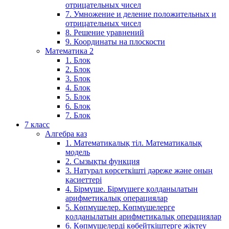
отрицательных чисел
7. Умножение и деление положительных и
отрицательных чисел
8. Решение уравнений
9. Координаты на плоскости
Математика 2
1. Блок
2. Блок
3. Блок
4. Блок
5. Блок
6. Блок
7. Блок
7 класс
Алгебра каз
1. Математикалық тіл. Математикалық
модель
2. Сызықты функция
3. Натурал көрсеткішті дәреже және оның
қасиеттері
4. Бірмүше. Бірмүшеге қолданылатын
арифметикалық операциялар
5. Көпмүшелер. Көпмүшелерге
қолданылатын арифметикалық операциялар
6. Көпмүшелерді көбейткіштерге жіктеу