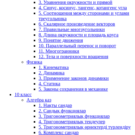
3. Уравнения окружности и прямой
4. Синус, косинус, тангенс, котангенс угла
5. Соотношения между сторонами и углами
треугольника
6. Скалярное произведение векторов
7. Правильные многоугольники
8. Длина окружности и площадь круга
9. Понятие движения
10. Параллельный перенос и поворот
11. Многогранники
12. Тела и поверхности вращения
Физика
1. Кинематика
2. Динамика
3. Применение законов динамики
4. Статика
5. Законы сохранения в механике
10 класс
Алгебра каз
1. Нақты сандар
2. Сандық функциялар
3. Тригонометриялық функциялар
4. Тригонометриялық теңдеулер
5. Тригонометриялық өрнектерді түрлендіру
6. Комплекс сандар