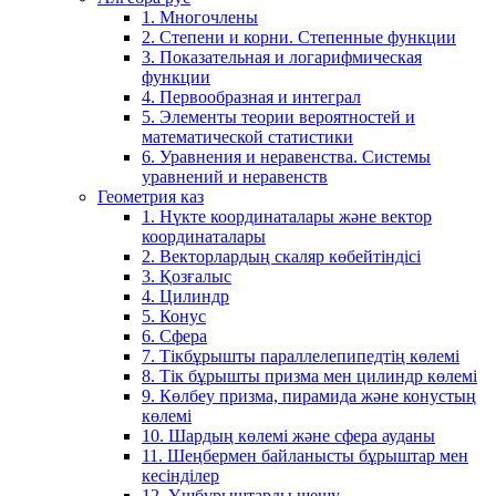
1. Многочлены
2. Степени и корни. Степенные функции
3. Показательная и логарифмическая
функции
4. Первообразная и интеграл
5. Элементы теории вероятностей и
математической статистики
6. Уравнения и неравенства. Системы
уравнений и неравенств
Геометрия каз
1. Нүкте координаталары және вектор
координаталары
2. Векторлардың скаляр көбейтіндісі
3. Қозғалыс
4. Цилиндр
5. Конус
6. Сфера
7. Тікбұрышты параллелепипедтің көлемі
8. Тік бұрышты призма мен цилиндр көлемі
9. Көлбеу призма, пирамида және конустың
көлемі
10. Шардың көлемі және сфера ауданы
11. Шеңбермен байланысты бұрыштар мен
кесінділер
12. Үшбұрыштарды шешу