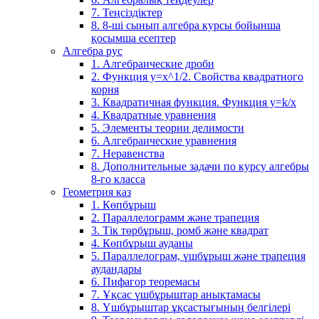
7. Теңсіздіктер
8. 8-ші сынып алгебра курсы бойынша
қосымша есептер
Алгебра рус
1. Алгебраические дроби
2. Функция y=x^1/2. Свойства квадратного
корня
3. Квадратичная функция. Функция у=k/x
4. Квадратные уравнения
5. Элементы теории делимости
6. Алгебраические уравнения
7. Неравенства
8. Дополнительные задачи по курсу алгебры
8-го класса
Геометрия каз
1. Көпбұрыш
2. Параллелограмм және трапеция
3. Тік төрбұрыш, ромб және квадрат
4. Көпбұрыш ауданы
5. Параллелограм, үшбұрыш және трапеция
аудандары
6. Пифагор теоремасы
7. Ұқсас үшбұрыштар анықтамасы
8. Үшбұрыштар ұқсастығының белгілері