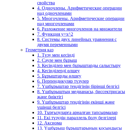
свойства
4. Одночлены. Арифметические операции
над одночленами
5. Многочлены. Арифметические операции
над многочленами
6. Разложение многочленов на множители
7. Функция y=x^2
8. Системы двух линейных уравнения с
двумя переменными
Геометрия каз
1. Түзу мен кесінді
2. Сәуле мен бұрыш
3. Кесінділер мен бұрыштарды салыстыру
4. Кесінділерді өлшеу
5. Бұрыштарды өлшеу
6. Перпендикуляр түзулер
7. Үшбұрыштар теңдігінің бірінші белгісі
8. Үшбұрыштың медианасы, биссектрисасы
және биіктігі
9. Үшбұрыштар теңдігінің екінші және
үшінші белгісі
10. Тұрғызуларға арналған тапсырмалар
11. Екі түзудің параллель болу белгілері
12. Аксиома
13. Үшбұрыш бұрыштарының қосындысы