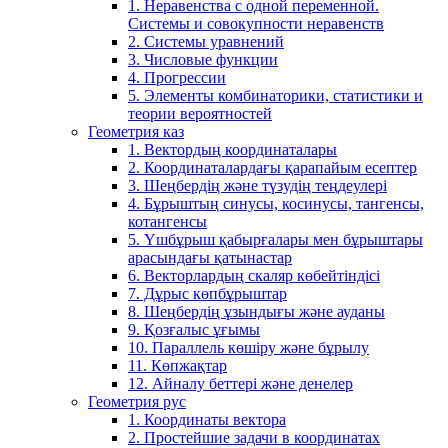
1. Неравенства с одной переменной.
Системы и совокупности неравенств
2. Системы уравнений
3. Числовые функции
4. Прогрессии
5. Элементы комбинаторики, статистики и
теории вероятностей
Геометрия каз
1. Вектордың координаталары
2. Координаталардағы қарапайым есептер
3. Шеңбердің және түзудің теңдеулері
4. Бұрыштың синусы, косинусы, тангенсы,
котангенсы
5. Үшбұрыш қабырғалары мен бұрыштары
арасындағы қатынастар
6. Векторлардың скаляр көбейтіндісі
7. Дұрыс көпбұрыштар
8. Шеңбердің ұзындығы және ауданы
9. Қозғалыс ұғымы
10. Параллель көшіру және бұрылу
11. Көпжақтар
12. Айналу беттері және денелер
Геометрия рус
1. Координаты вектора
2. Простейшие задачи в координатах