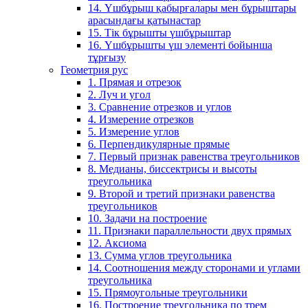
14. Үшбұрыш қабырғалары мен бұрыштары
арасындағы қатынастар
15. Тік бұрышты үшбұрыштар
16. Үшбұрышты үш элементі бойынша
тұрғызу
Геометрия рус
1. Прямая и отрезок
2. Луч и угол
3. Сравнение отрезков и углов
4. Измерение отрезков
5. Измерение углов
6. Перпендикулярные прямые
7. Первый признак равенства треугольников
8. Медианы, биссектрисы и высоты
треугольника
9. Второй и третий признаки равенства
треугольников
10. Задачи на построение
11. Признаки параллельности двух прямых
12. Аксиома
13. Сумма углов треугольника
14. Соотношения между сторонами и углами
треугольника
15. Прямоугольные треугольники
16. Построение треугольника по трем