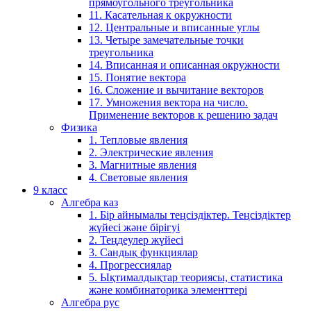
прямоугольного треугольника
11. Касательная к окружности
12. Центральные и вписанные углы
13. Четыре замечательные точки
треугольника
14. Вписанная и описанная окружности
15. Понятие вектора
16. Сложение и вычитание векторов
17. Умножения вектора на число.
Применение векторов к решению задач
Физика
1. Тепловые явления
2. Электрические явления
3. Магнитные явления
4. Световые явления
9 класс
Алгебра каз
1. Бір айнымалы теңсіздіктер. Теңсіздіктер
жүйесі және бірігуі
2. Теңдеулер жүйесі
3. Сандық функциялар
4. Прогрессиялар
5. Ықтималдықтар теориясы, статистика
және комбинаторика элементтері
Алгебра рус