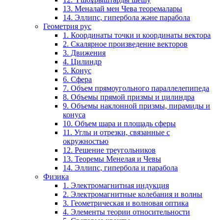
13. Меналай мен Чева теоремалары
14. Эллипс, гипербола және парабола
Геометрия рус
1. Координаты точки и координаты вектора
2. Скалярное произведение векторов
3. Движения
4. Цилиндр
5. Конус
6. Сфера
7. Объем прямоугольного параллелепипеда
8. Объемы прямой призмы и цилиндра
9. Объемы наклонной призмы, пирамиды и
конуса
10. Объем шара и площадь сферы
11. Углы и отрезки, связанные с
окружностью
12. Решение треугольников
13. Теоремы Менелая и Чевы
14. Эллипс, гипербола и парабола
Физика
1. Электромагнитная индукция
2. Электромагнитные колебания и волны
3. Геометрическая и волновая оптика
4. Элементы теории относительности