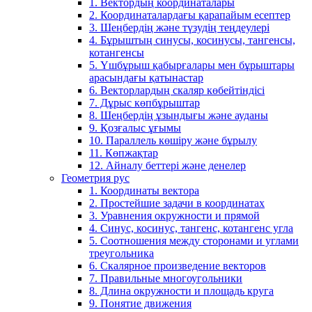
1. Вектордың координаталары
2. Координаталардағы қарапайым есептер
3. Шеңбердің және түзудің теңдеулері
4. Бұрыштың синусы, косинусы, тангенсы,
котангенсы
5. Үшбұрыш қабырғалары мен бұрыштары
арасындағы қатынастар
6. Векторлардың скаляр көбейтіндісі
7. Дұрыс көпбұрыштар
8. Шеңбердің ұзындығы және ауданы
9. Қозғалыс ұғымы
10. Параллель көшіру және бұрылу
11. Көпжақтар
12. Айналу беттері және денелер
Геометрия рус
1. Координаты вектора
2. Простейшие задачи в координатах
3. Уравнения окружности и прямой
4. Синус, косинус, тангенс, котангенс угла
5. Соотношения между сторонами и углами
треугольника
6. Скалярное произведение векторов
7. Правильные многоугольники
8. Длина окружности и площадь круга
9. Понятие движения