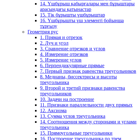
14. Үшбұрыш қабырғалары мен бұрыштары
арасындағы қатынастар
15. Тік бұрышты үшбұрыштар
16. Үшбұрышты үш элементі бойынша
тұрғызу
Геометрия рус
1. Прямая и отрезок
2. Луч и угол
3. Сравнение отрезков и углов
4. Измерение отрезков
5. Измерение углов
6. Перпендикулярные прямые
7. Первый признак равенства треугольников
8. Медианы, биссектрисы и высоты
треугольника
9. Второй и третий признаки равенства
треугольников
10. Задачи на построение
11. Признаки параллельности двух прямых
12. Аксиома
13. Сумма углов треугольника
14. Соотношения между сторонами и углами
треугольника
15. Прямоугольные треугольники
16. Построение треугольника по трем