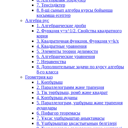
7. Теңсіздіктер
8. 8-ші сынып алгебра курсы бойынша
қосымша есептер
Алгебра рус
1. Алгебраические дроби
2. Функция y=x^1/2. Свойства квадратного
корня
3. Квадратичная функция. Функция у=k/x
4. Квадратные уравнения
5. Элементы теории делимости
6. Алгебраические уравнения
7. Неравенства
8. Дополнительные задачи по курсу алгебры
8-го класса
Геометрия каз
1. Көпбұрыш
2. Параллелограмм және трапеция
3. Тік төрбұрыш, ромб және квадрат
4. Көпбұрыш ауданы
5. Параллелограм, үшбұрыш және трапеция
аудандары
6. Пифагор теоремасы
7. Ұқсас үшбұрыштар анықтамасы
8. Үшбұрыштар ұқсастығының белгілері