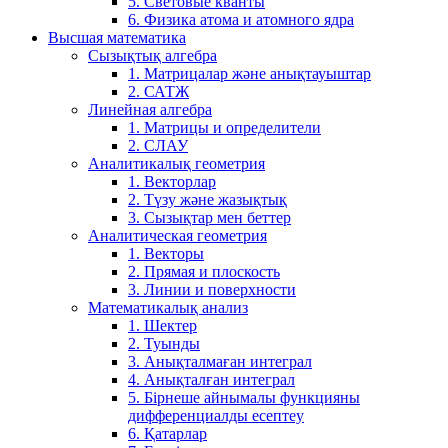
5. Световые кванты
6. Физика атома и атомного ядра
Высшая математика
Сызықтық алгебра
1. Матрицалар және анықтауыштар
2. САТЖ
Линейная алгебра
1. Матрицы и определители
2. СЛАУ
Аналитикалық геометрия
1. Векторлар
2. Түзу және жазықтық
3. Сызықтар мен беттер
Аналитическая геометрия
1. Векторы
2. Прямая и плоскость
3. Линии и поверхности
Математикалық анализ
1. Шектер
2. Туынды
3. Анықталмаған интеграл
4. Анықталған интеграл
5. Бірнеше айнымалы функцияны
дифференциалды есептеу
6. Қатарлар