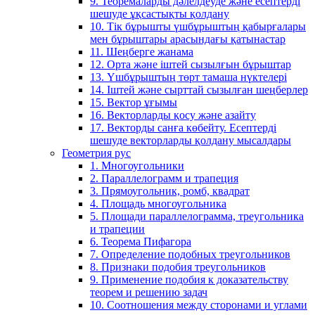
9. Теоремаларды дәлелдеуде және есептерді
шешуде ұқсастықты қолдану
10. Тік бұрышты үшбұрыштың қабырғалары
мен бұрыштары арасындағы қатынастар
11. Шеңберге жанама
12. Орта және іштей сызылғын бұрыштар
13. Үшбұрыштың төрт тамаша нүктелері
14. Іштей және сырттай сызылған шеңберлер
15. Вектор ұғымы
16. Векторларды қосу және азайту
17. Векторды санға көбейту. Есептерді
шешуде векторларды қолдану мысалдары
Геометрия рус
1. Многоугольники
2. Параллелограмм и трапеция
3. Прямоугольник, ромб, квадрат
4. Площадь многоугольника
5. Площади параллелограмма, треугольника
и трапеции
6. Теорема Пифагора
7. Определение подобных треугольников
8. Признаки подобия треугольников
9. Применение подобия к доказательству
теорем и решению задач
10. Соотношения между сторонами и углами