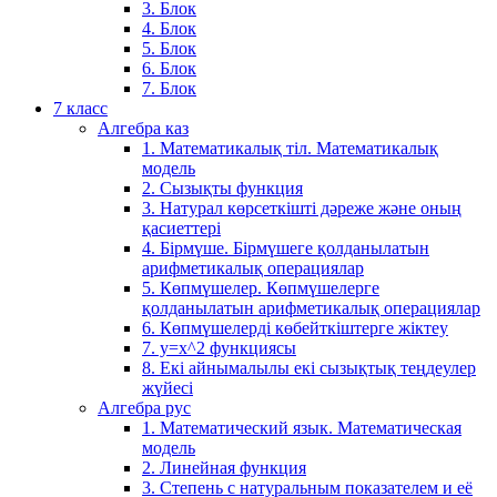
3. Блок
4. Блок
5. Блок
6. Блок
7. Блок
7 класс
Алгебра каз
1. Математикалық тіл. Математикалық
модель
2. Сызықты функция
3. Натурал көрсеткішті дәреже және оның
қасиеттері
4. Бірмүше. Бірмүшеге қолданылатын
арифметикалық операциялар
5. Көпмүшелер. Көпмүшелерге
қолданылатын арифметикалық операциялар
6. Көпмүшелерді көбейткіштерге жіктеу
7. у=х^2 функциясы
8. Екі айнымалылы екі сызықтық теңдеулер
жүйесі
Алгебра рус
1. Математический язык. Математическая
модель
2. Линейная функция
3. Степень с натуральным показателем и её