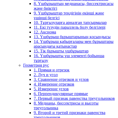
8. Үшбұрыштың медианасы, биссектрисасы
және биіктігі
9. Үшбұрыштар теңдігінің екінші және
үшінші белгісі
10. Тұрғызуларға арналған тапсырмалар
11. Екі түзудің параллель болу белгілері
12. Аксиома
13. Үшбұрыш бұрыштарының қосындысы
14. Үшбұрыш қабырғалары мен бұрыштары
арасындағы қатынастар
15. Тік бұрышты үшбұрыштар
16. Үшбұрышты үш элементі бойынша
тұрғызу
Геометрия рус
1. Прямая и отрезок
2. Луч и угол
3. Сравнение отрезков и углов
4. Измерение отрезков
5. Измерение углов
6. Перпендикулярные прямые
7. Первый признак равенства треугольников
8. Медианы, биссектрисы и высоты
треугольника
9. Второй и третий признаки равенства
треугольников