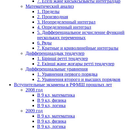
7. Еселі және қисықсызықты интегралдар
Математический анализ
1. Пределы
2. Производная
3. Неопределенный интеграл
4. Определенный интеграл
5. Дифференциальное исчисление функций
нескольких переменных
6. Ряды
7. Кратные и криволинейные интегралы
Дифференциалдық теңдеулер
1. Бірінші ретті теңдеулер
2. Екінші және жоғары ретті теңдеулер
Дифференциальные уравнения
1. Уравнения первого порядка
2. Уравнения второго и высших порядков
Вступительные экзамены в РФМШ прошлых лет
2008 год
В 9 кл, математика
В 9 кл, физика
В 9 кл, логика
2009 год
В 9 кл, математика
В 9 кл, физика
В 9 кл, логика