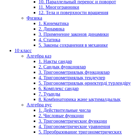
10. Параллельный перенос и поворот
11. Многогранники
12. Тела и поверхности вращения
Физика
1. Кинематика
2. Динамика
3. Применение законов динамики
4. Статика
5. Законы сохранения в механике
10 класс
Алгебра каз
1. Нақты сандар
2. Сандық функциялар
3. Тригонометриялық функциялар
4. Тригонометриялық теңдеулер
5. Тригонометриялық өрнектерді түрлендіру
6. Комплекс сандар
7. Туынды
8. Комбинаторика және ықтималдылық
Алгебра рус
1. Действительные числа
2. Числовые функции
3. Тригонометрические функции
4. Тригонометрические уравнения
5. Преобразование тригонометрических