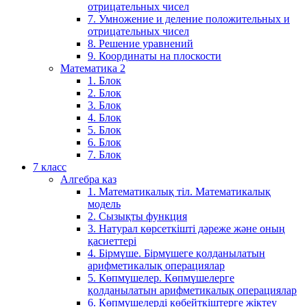
отрицательных чисел
7. Умножение и деление положительных и
отрицательных чисел
8. Решение уравнений
9. Координаты на плоскости
Математика 2
1. Блок
2. Блок
3. Блок
4. Блок
5. Блок
6. Блок
7. Блок
7 класс
Алгебра каз
1. Математикалық тіл. Математикалық
модель
2. Сызықты функция
3. Натурал көрсеткішті дәреже және оның
қасиеттері
4. Бірмүше. Бірмүшеге қолданылатын
арифметикалық операциялар
5. Көпмүшелер. Көпмүшелерге
қолданылатын арифметикалық операциялар
6. Көпмүшелерді көбейткіштерге жіктеу