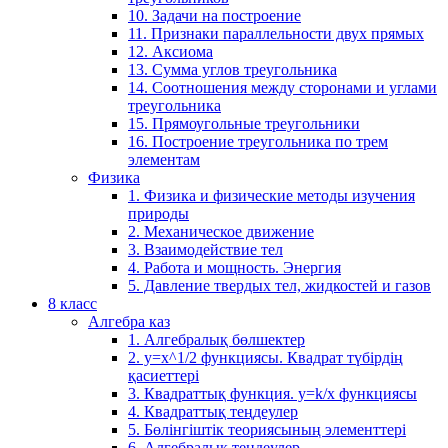
10. Задачи на построение
11. Признаки параллельности двух прямых
12. Аксиома
13. Сумма углов треугольника
14. Соотношения между сторонами и углами
треугольника
15. Прямоугольные треугольники
16. Построение треугольника по трем
элементам
Физика
1. Физика и физические методы изучения
природы
2. Механическое движение
3. Взаимодействие тел
4. Работа и мощность. Энергия
5. Давление твердых тел, жидкостей и газов
8 класс
Алгебра каз
1. Алгебралық бөлшектер
2. у=х^1/2 функциясы. Квадрат түбірдің
қасиеттері
3. Квадраттық функция. у=k/x функциясы
4. Квадраттық теңдеулер
5. Бөлінгіштік теориясының элементтері
6. Алгебралық теңдеулер