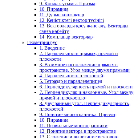
9. Көпжақ ұғымы. Призма
10. Пирамида
11. Дұрыс көпжақтар
12. Кеңістіктегі вектор түсінігі
13. Векторларды қосу және алу. Векторды
санға көбейту
14. Компланар векторлар
Геометрия рус
1. Введение
2. Параллельность прямых, прямой и
плоскости
3. Взаимное расположение прямых в
пространстве. Угол между двумя прямыми
4. Параллельность плоскостей
5. Тетраэдр и параллелепипед
6. Перпендикулярность прямой и плоскости
7. Перпендикуляр и наклонные. Угол между
прямой и плоскостью
8. Двугранный угол. Перпендикулярность
плоскостей
9. Понятие многогранника. Призма
10. Пирамида
11. Правильные многогранники
12. Понятие вектора в пространстве
13. Сложение и вычитание векторов.