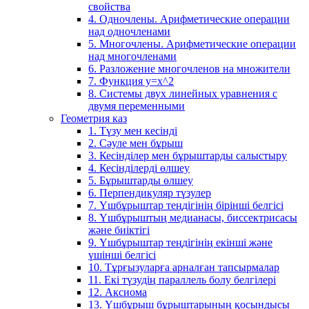
свойства
4. Одночлены. Арифметические операции
над одночленами
5. Многочлены. Арифметические операции
над многочленами
6. Разложение многочленов на множители
7. Функция y=x^2
8. Системы двух линейных уравнения с
двумя переменными
Геометрия каз
1. Түзу мен кесінді
2. Сәуле мен бұрыш
3. Кесінділер мен бұрыштарды салыстыру
4. Кесінділерді өлшеу
5. Бұрыштарды өлшеу
6. Перпендикуляр түзулер
7. Үшбұрыштар теңдігінің бірінші белгісі
8. Үшбұрыштың медианасы, биссектрисасы
және биіктігі
9. Үшбұрыштар теңдігінің екінші және
үшінші белгісі
10. Тұрғызуларға арналған тапсырмалар
11. Екі түзудің параллель болу белгілері
12. Аксиома
13. Үшбұрыш бұрыштарының қосындысы