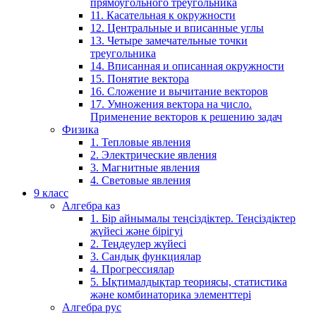
прямоугольного треугольника
11. Касательная к окружности
12. Центральные и вписанные углы
13. Четыре замечательные точки
треугольника
14. Вписанная и описанная окружности
15. Понятие вектора
16. Сложение и вычитание векторов
17. Умножения вектора на число.
Применение векторов к решению задач
Физика
1. Тепловые явления
2. Электрические явления
3. Магнитные явления
4. Световые явления
9 класс
Алгебра каз
1. Бір айнымалы теңсіздіктер. Теңсіздіктер
жүйесі және бірігуі
2. Теңдеулер жүйесі
3. Сандық функциялар
4. Прогрессиялар
5. Ықтималдықтар теориясы, статистика
және комбинаторика элементтері
Алгебра рус