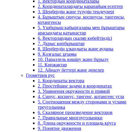
1. Вектордың координаталары
2. Координаталардағы қарапайым есептер
3. Шеңбердің және түзудің теңдеулері
4. Бұрыштың синусы, косинусы, тангенсы,
котангенсы
5. Үшбұрыш қабырғалары мен бұрыштары
арасындағы қатынастар
6. Векторлардың скаляр көбейтіндісі
7. Дұрыс көпбұрыштар
8. Шеңбердің ұзындығы және ауданы
9. Қозғалыс ұғымы
10. Параллель көшіру және бұрылу
11. Көпжақтар
12. Айналу беттері және денелер
Геометрия рус
1. Координаты вектора
2. Простейшие задачи в координатах
3. Уравнения окружности и прямой
4. Синус, косинус, тангенс, котангенс угла
5. Соотношения между сторонами и углами
треугольника
6. Скалярное произведение векторов
7. Правильные многоугольники
8. Длина окружности и площадь круга
9. Понятие движения