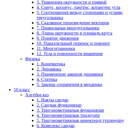
3. Уравнения окружности и прямой
4. Синус, косинус, тангенс, котангенс угла
5. Соотношения между сторонами и углами
треугольника
6. Скалярное произведение векторов
7. Правильные многоугольники
8. Длина окружности и площадь круга
9. Понятие движения
10. Параллельный перенос и поворот
11. Многогранники
12. Тела и поверхности вращения
Физика
1. Кинематика
2. Динамика
3. Применение законов динамики
4. Статика
5. Законы сохранения в механике
10 класс
Алгебра каз
1. Нақты сандар
2. Сандық функциялар
3. Тригонометриялық функциялар
4. Тригонометриялық теңдеулер
5. Тригонометриялық өрнектерді түрлендіру
6. Комплекс сандар