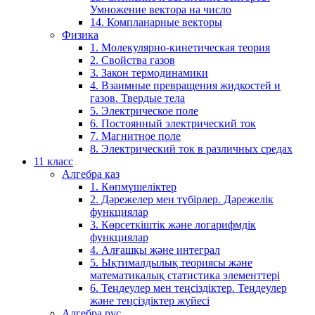
Умножение вектора на число
14. Компланарные векторы
Физика
1. Молекулярно-кинетическая теория
2. Свойства газов
3. Закон термодинамики
4. Взаимные превращения жидкостей и
газов. Твердые тела
5. Электрическое поле
6. Постоянный электрический ток
7. Магнитное поле
8. Электрический ток в различных средах
11 класс
Алгебра каз
1. Көпмүшеліктер
2. Дәрежелер мен түбірлер. Дәрежелік
функциялар
3. Көрсеткіштік және логарифмдік
функциялар
4. Алғашқы және интеграл
5. Ықтималдылық теориясы және
математикалық статистика элементтері
6. Теңдеулер мен теңсіздіктер. Теңдеулер
және теңсіздіктер жүйесі
Алгебра рус