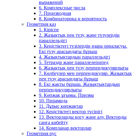
выражений
6. Комплексные числа
7. Производная
8. Комбинаторика и вероятность
Геометрия каз
1. Кіріспе
2. Жазықтық пен түзу, және түзулердің
параллельдігі
3. Кеңістіктегі түзілердің өзара орналасуы.
Екі түзу арасындағы бұрыш
4. Жазықтықтардың параллельдігі
5. Тетраэдр және параллелепипед
6. Жазықтық пен түзу перпендикулярлығы
7. Көлбеулер мен перпендикуляр. Жазықтық
пен түзу арасындағы бұрыш
8. Екі жақты бұрыш. Жазықтықтардың
перпендикулярлығы
9. Көпжақ ұғымы. Призма
10. Пирамида
11. Дұрыс көпжақтар
12. Кеңістіктегі вектор түсінігі
13. Векторларды қосу және алу. Векторды
санға көбейту
14. Компланар векторлар
Геометрия рус