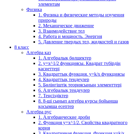
элементам
Физика
1. Физика и физические методы изучения
природы
2. Механическое движение
3. Взаимодействие тел
4. Работа и мощность. Энергия
5. Давление твердых тел, жидкостей и газов
8 класс
Алгебра каз
1. Алгебралық бөлшектер
2. у=х^1/2 функциясы. Квадрат түбірдің
қасиеттері
3. Квадраттық функция. у=k/x функциясы
4. Квадраттық теңдеулер
5. Бөлінгіштік теориясының элементтері
6. Алгебралық теңдеулер
7. Теңсіздіктер
8. 8-ші сынып алгебра курсы бойынша
қосымша есептер
Алгебра рус
1. Алгебраические дроби
2. Функция y=x^1/2. Свойства квадратного
корня
3. Квадратичная функция. Функция у=k/x