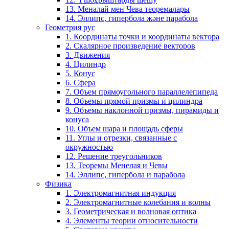
13. Меналай мен Чева теоремалары
14. Эллипс, гипербола және парабола
Геометрия рус
1. Координаты точки и координаты вектора
2. Скалярное произведение векторов
3. Движения
4. Цилиндр
5. Конус
6. Сфера
7. Объем прямоугольного параллелепипеда
8. Объемы прямой призмы и цилиндра
9. Объемы наклонной призмы, пирамиды и
конуса
10. Объем шара и площадь сферы
11. Углы и отрезки, связанные с
окружностью
12. Решение треугольников
13. Теоремы Менелая и Чевы
14. Эллипс, гипербола и парабола
Физика
1. Электромагнитная индукция
2. Электромагнитные колебания и волны
3. Геометрическая и волновая оптика
4. Элементы теории относительности