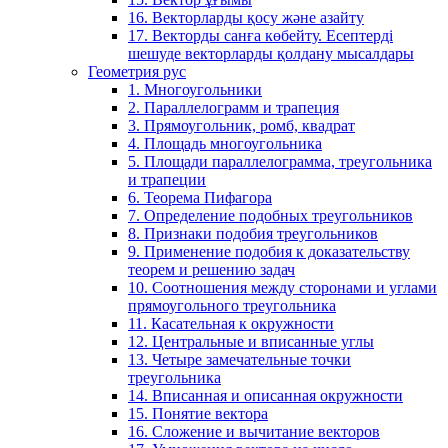
16. Векторларды қосу және азайту
17. Векторды санға көбейту. Есептерді
шешуде векторларды қолдану мысалдары
Геометрия рус
1. Многоугольники
2. Параллелограмм и трапеция
3. Прямоугольник, ромб, квадрат
4. Площадь многоугольника
5. Площади параллелограмма, треугольника
и трапеции
6. Теорема Пифагора
7. Определение подобных треугольников
8. Признаки подобия треугольников
9. Применение подобия к доказательству
теорем и решению задач
10. Соотношения между сторонами и углами
прямоугольного треугольника
11. Касательная к окружности
12. Центральные и вписанные углы
13. Четыре замечательные точки
треугольника
14. Вписанная и описанная окружности
15. Понятие вектора
16. Сложение и вычитание векторов