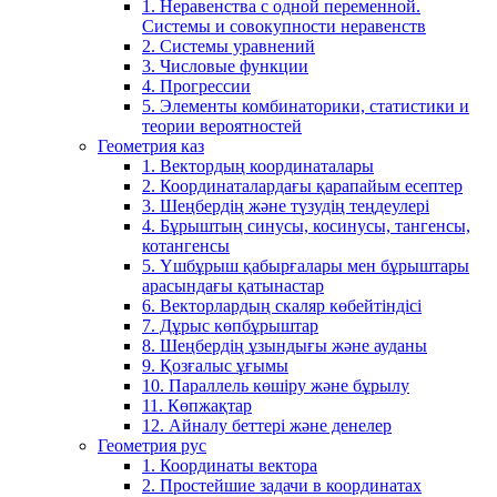
1. Неравенства с одной переменной.
Системы и совокупности неравенств
2. Системы уравнений
3. Числовые функции
4. Прогрессии
5. Элементы комбинаторики, статистики и
теории вероятностей
Геометрия каз
1. Вектордың координаталары
2. Координаталардағы қарапайым есептер
3. Шеңбердің және түзудің теңдеулері
4. Бұрыштың синусы, косинусы, тангенсы,
котангенсы
5. Үшбұрыш қабырғалары мен бұрыштары
арасындағы қатынастар
6. Векторлардың скаляр көбейтіндісі
7. Дұрыс көпбұрыштар
8. Шеңбердің ұзындығы және ауданы
9. Қозғалыс ұғымы
10. Параллель көшіру және бұрылу
11. Көпжақтар
12. Айналу беттері және денелер
Геометрия рус
1. Координаты вектора
2. Простейшие задачи в координатах