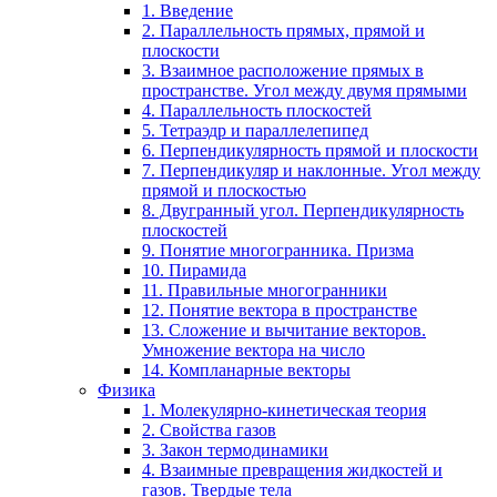
1. Введение
2. Параллельность прямых, прямой и
плоскости
3. Взаимное расположение прямых в
пространстве. Угол между двумя прямыми
4. Параллельность плоскостей
5. Тетраэдр и параллелепипед
6. Перпендикулярность прямой и плоскости
7. Перпендикуляр и наклонные. Угол между
прямой и плоскостью
8. Двугранный угол. Перпендикулярность
плоскостей
9. Понятие многогранника. Призма
10. Пирамида
11. Правильные многогранники
12. Понятие вектора в пространстве
13. Сложение и вычитание векторов.
Умножение вектора на число
14. Компланарные векторы
Физика
1. Молекулярно-кинетическая теория
2. Свойства газов
3. Закон термодинамики
4. Взаимные превращения жидкостей и
газов. Твердые тела