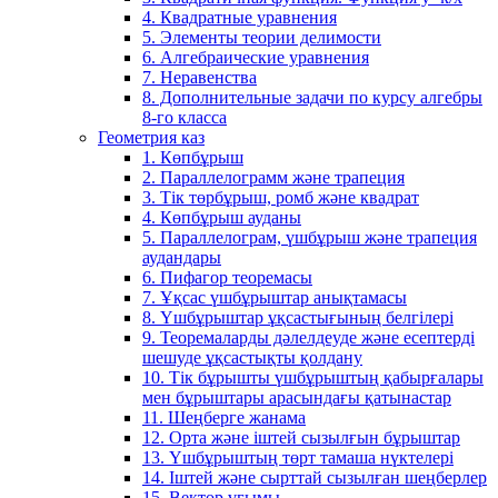
4. Квадратные уравнения
5. Элементы теории делимости
6. Алгебраические уравнения
7. Неравенства
8. Дополнительные задачи по курсу алгебры
8-го класса
Геометрия каз
1. Көпбұрыш
2. Параллелограмм және трапеция
3. Тік төрбұрыш, ромб және квадрат
4. Көпбұрыш ауданы
5. Параллелограм, үшбұрыш және трапеция
аудандары
6. Пифагор теоремасы
7. Ұқсас үшбұрыштар анықтамасы
8. Үшбұрыштар ұқсастығының белгілері
9. Теоремаларды дәлелдеуде және есептерді
шешуде ұқсастықты қолдану
10. Тік бұрышты үшбұрыштың қабырғалары
мен бұрыштары арасындағы қатынастар
11. Шеңберге жанама
12. Орта және іштей сызылғын бұрыштар
13. Үшбұрыштың төрт тамаша нүктелері
14. Іштей және сырттай сызылған шеңберлер
15. Вектор ұғымы