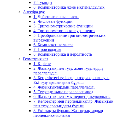
7. Туынды
8. Комбинаторика және ықтималдылық
Алгебра рус
1. Действительные числа
2. Числовые функции
3. Тригонометрические функции
4. Тригонометрические уравнения
5. Преобразование тригонометрических
выражений
6. Комплексные числа
7. Производная
8. Комбинаторика и вероятность
Геометрия каз
1. Кіріспе
2. Жазықтық пен түзу, және түзулердің
параллельдігі
3. Кеңістіктегі түзілердің өзара орналасуы.
Екі түзу арасындағы бұрыш
4. Жазықтықтардың параллельдігі
5. Тетраэдр және параллелепипед
6. Жазықтық пен түзу перпендикулярлығы
7. Көлбеулер мен перпендикуляр. Жазықтық
пен түзу арасындағы бұрыш
8. Екі жақты бұрыш. Жазықтықтардың
перпендикулярлығы