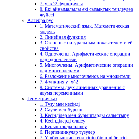
7. у=х^2 функциясы
8. Екі айнымалылы екі сызықтық теңдеулер
жүйесі
Алгебра рус
1. Математический язык. Математическая
модель
2. Линейная функция
3. Степень с натуральным показателем и её
свойства
4. Одночлены. Арифметические операции
над одночленами
5. Многочлены. Арифметические операции
над многочленами
6. Разложение многочленов на множители
7. Функция y=x^2
8. Системы двух линейных уравнения с
двумя переменными
Геометрия каз
1. Түзу мен кесінді
2. Сәуле мен бұрыш
3. Кесінділер мен бұрыштарды салыстыру
4. Кесінділерді өлшеу
5. Бұрыштарды өлшеу
6. Перпендикуляр түзулер
7. Үшбұрыштар теңдігінің бірінші белгісі