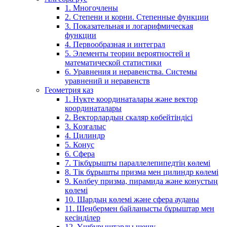
1. Многочлены
2. Степени и корни. Степенные функции
3. Показательная и логарифмическая
функции
4. Первообразная и интеграл
5. Элементы теории вероятностей и
математической статистики
6. Уравнения и неравенства. Системы
уравнений и неравенств
Геометрия каз
1. Нүкте координаталары және вектор
координаталары
2. Векторлардың скаляр көбейтіндісі
3. Қозғалыс
4. Цилиндр
5. Конус
6. Сфера
7. Тікбұрышты параллелепипедтің көлемі
8. Тік бұрышты призма мен цилиндр көлемі
9. Көлбеу призма, пирамида және конустың
көлемі
10. Шардың көлемі және сфера ауданы
11. Шеңбермен байланысты бұрыштар мен
кесінділер
12. Үшбұрыштарды шешу