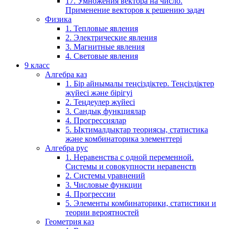
17. Умножения вектора на число.
Применение векторов к решению задач
Физика
1. Тепловые явления
2. Электрические явления
3. Магнитные явления
4. Световые явления
9 класс
Алгебра каз
1. Бір айнымалы теңсіздіктер. Теңсіздіктер
жүйесі және бірігуі
2. Теңдеулер жүйесі
3. Сандық функциялар
4. Прогрессиялар
5. Ықтималдықтар теориясы, статистика
және комбинаторика элементтері
Алгебра рус
1. Неравенства с одной переменной.
Системы и совокупности неравенств
2. Системы уравнений
3. Числовые функции
4. Прогрессии
5. Элементы комбинаторики, статистики и
теории вероятностей
Геометрия каз