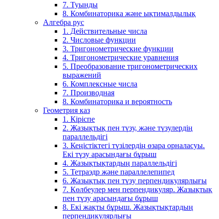
7. Туынды
8. Комбинаторика және ықтималдылық
Алгебра рус
1. Действительные числа
2. Числовые функции
3. Тригонометрические функции
4. Тригонометрические уравнения
5. Преобразование тригонометрических
выражений
6. Комплексные числа
7. Производная
8. Комбинаторика и вероятность
Геометрия каз
1. Кіріспе
2. Жазықтық пен түзу, және түзулердің
параллельдігі
3. Кеңістіктегі түзілердің өзара орналасуы.
Екі түзу арасындағы бұрыш
4. Жазықтықтардың параллельдігі
5. Тетраэдр және параллелепипед
6. Жазықтық пен түзу перпендикулярлығы
7. Көлбеулер мен перпендикуляр. Жазықтық
пен түзу арасындағы бұрыш
8. Екі жақты бұрыш. Жазықтықтардың
перпендикулярлығы