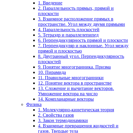
1. Введение
2. Параллельность прямых, прямой и
плоскости
3. Взаимное расположение прямых в
пространстве. Угол между двумя прямыми
4. Параллельность плоскостей
5. Тетраэдр и параллелепипед
6. Перпендикулярность прямой и плоскости
7. Перпендикуляр и наклонные. Угол между
прямой и плоскостью
8. Двугранный угол. Перпендикулярность
плоскостей
9. Понятие многогранника. Призма
10. Пирамида
11. Правильные многогранники
12. Понятие вектора в пространстве
13. Сложение и вычитание векторов.
Умножение вектора на число
14. Компланарные векторы
Физика
1. Молекулярно-кинетическая теория
2. Свойства газов
3. Закон термодинамики
4. Взаимные превращения жидкостей и
газов. Твердые тела