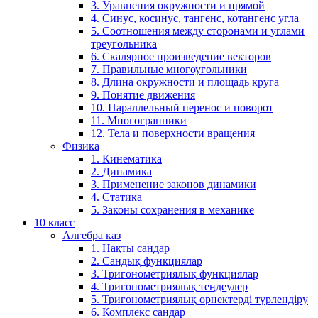
3. Уравнения окружности и прямой
4. Синус, косинус, тангенс, котангенс угла
5. Соотношения между сторонами и углами
треугольника
6. Скалярное произведение векторов
7. Правильные многоугольники
8. Длина окружности и площадь круга
9. Понятие движения
10. Параллельный перенос и поворот
11. Многогранники
12. Тела и поверхности вращения
Физика
1. Кинематика
2. Динамика
3. Применение законов динамики
4. Статика
5. Законы сохранения в механике
10 класс
Алгебра каз
1. Нақты сандар
2. Сандық функциялар
3. Тригонометриялық функциялар
4. Тригонометриялық теңдеулер
5. Тригонометриялық өрнектерді түрлендіру
6. Комплекс сандар