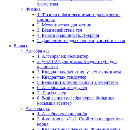
элементам
Физика
1. Физика и физические методы изучения
природы
2. Механическое движение
3. Взаимодействие тел
4. Работа и мощность. Энергия
5. Давление твердых тел, жидкостей и газов
8 класс
Алгебра каз
1. Алгебралық бөлшектер
2. у=х^1/2 функциясы. Квадрат түбірдің
қасиеттері
3. Квадраттық функция. у=k/x функциясы
4. Квадраттық теңдеулер
5. Бөлінгіштік теориясының элементтері
6. Алгебралық теңдеулер
7. Теңсіздіктер
8. 8-ші сынып алгебра курсы бойынша
қосымша есептер
Алгебра рус
1. Алгебраические дроби
2. Функция y=x^1/2. Свойства квадратного
корня
3. Квадратичная функция. Функция у=k/x