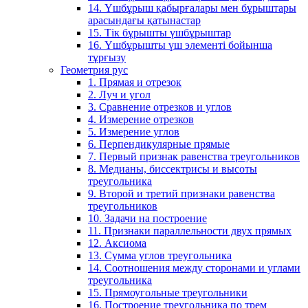
14. Үшбұрыш қабырғалары мен бұрыштары
арасындағы қатынастар
15. Тік бұрышты үшбұрыштар
16. Үшбұрышты үш элементі бойынша
тұрғызу
Геометрия рус
1. Прямая и отрезок
2. Луч и угол
3. Сравнение отрезков и углов
4. Измерение отрезков
5. Измерение углов
6. Перпендикулярные прямые
7. Первый признак равенства треугольников
8. Медианы, биссектрисы и высоты
треугольника
9. Второй и третий признаки равенства
треугольников
10. Задачи на построение
11. Признаки параллельности двух прямых
12. Аксиома
13. Сумма углов треугольника
14. Соотношения между сторонами и углами
треугольника
15. Прямоугольные треугольники
16. Построение треугольника по трем