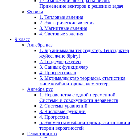
17. Умножения вектора на число.
Применение векторов к решению задач
Физика
1. Тепловые явления
2. Электрические явления
3. Магнитные явления
4. Световые явления
9 класс
Алгебра каз
1. Бір айнымалы теңсіздіктер. Теңсіздіктер
жүйесі және бірігуі
2. Теңдеулер жүйесі
3. Сандық функциялар
4. Прогрессиялар
5. Ықтималдықтар теориясы, статистика
және комбинаторика элементтері
Алгебра рус
1. Неравенства с одной переменной.
Системы и совокупности неравенств
2. Системы уравнений
3. Числовые функции
4. Прогрессии
5. Элементы комбинаторики, статистики и
теории вероятностей
Геометрия каз