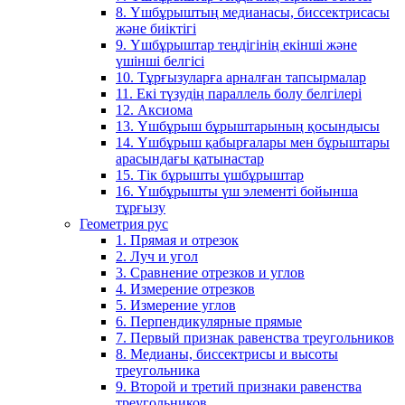
8. Үшбұрыштың медианасы, биссектрисасы
және биіктігі
9. Үшбұрыштар теңдігінің екінші және
үшінші белгісі
10. Тұрғызуларға арналған тапсырмалар
11. Екі түзудің параллель болу белгілері
12. Аксиома
13. Үшбұрыш бұрыштарының қосындысы
14. Үшбұрыш қабырғалары мен бұрыштары
арасындағы қатынастар
15. Тік бұрышты үшбұрыштар
16. Үшбұрышты үш элементі бойынша
тұрғызу
Геометрия рус
1. Прямая и отрезок
2. Луч и угол
3. Сравнение отрезков и углов
4. Измерение отрезков
5. Измерение углов
6. Перпендикулярные прямые
7. Первый признак равенства треугольников
8. Медианы, биссектрисы и высоты
треугольника
9. Второй и третий признаки равенства
треугольников