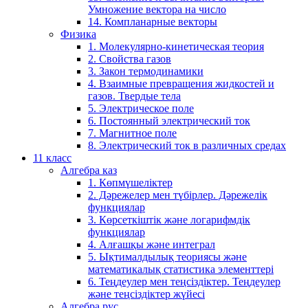
Умножение вектора на число
14. Компланарные векторы
Физика
1. Молекулярно-кинетическая теория
2. Свойства газов
3. Закон термодинамики
4. Взаимные превращения жидкостей и
газов. Твердые тела
5. Электрическое поле
6. Постоянный электрический ток
7. Магнитное поле
8. Электрический ток в различных средах
11 класс
Алгебра каз
1. Көпмүшеліктер
2. Дәрежелер мен түбірлер. Дәрежелік
функциялар
3. Көрсеткіштік және логарифмдік
функциялар
4. Алғашқы және интеграл
5. Ықтималдылық теориясы және
математикалық статистика элементтері
6. Теңдеулер мен теңсіздіктер. Теңдеулер
және теңсіздіктер жүйесі
Алгебра рус