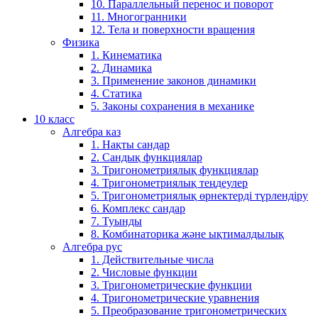
10. Параллельный перенос и поворот
11. Многогранники
12. Тела и поверхности вращения
Физика
1. Кинематика
2. Динамика
3. Применение законов динамики
4. Статика
5. Законы сохранения в механике
10 класс
Алгебра каз
1. Нақты сандар
2. Сандық функциялар
3. Тригонометриялық функциялар
4. Тригонометриялық теңдеулер
5. Тригонометриялық өрнектерді түрлендіру
6. Комплекс сандар
7. Туынды
8. Комбинаторика және ықтималдылық
Алгебра рус
1. Действительные числа
2. Числовые функции
3. Тригонометрические функции
4. Тригонометрические уравнения
5. Преобразование тригонометрических