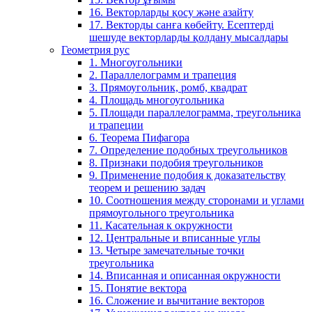
16. Векторларды қосу және азайту
17. Векторды санға көбейту. Есептерді
шешуде векторларды қолдану мысалдары
Геометрия рус
1. Многоугольники
2. Параллелограмм и трапеция
3. Прямоугольник, ромб, квадрат
4. Площадь многоугольника
5. Площади параллелограмма, треугольника
и трапеции
6. Теорема Пифагора
7. Определение подобных треугольников
8. Признаки подобия треугольников
9. Применение подобия к доказательству
теорем и решению задач
10. Соотношения между сторонами и углами
прямоугольного треугольника
11. Касательная к окружности
12. Центральные и вписанные углы
13. Четыре замечательные точки
треугольника
14. Вписанная и описанная окружности
15. Понятие вектора
16. Сложение и вычитание векторов