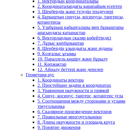
1. Вектордың координаталары
2. Координаталардағы қарапайым есептер
3. Шеңбердің және түзудің теңдеулері
4. Бұрыштың синусы, косинусы, тангенсы,
котангенсы
5. Үшбұрыш қабырғалары мен бұрыштары
арасындағы қатынастар
6. Векторлардың скаляр көбейтіндісі
7. Дұрыс көпбұрыштар
8. Шеңбердің ұзындығы және ауданы
9. Қозғалыс ұғымы
10. Параллель көшіру және бұрылу
11. Көпжақтар
12. Айналу беттері және денелер
Геометрия рус
1. Координаты вектора
2. Простейшие задачи в координатах
3. Уравнения окружности и прямой
4. Синус, косинус, тангенс, котангенс угла
5. Соотношения между сторонами и углами
треугольника
6. Скалярное произведение векторов
7. Правильные многоугольники
8. Длина окружности и площадь круга
9. Понятие движения