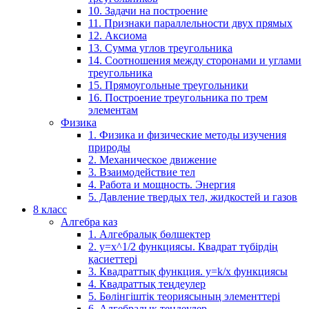
10. Задачи на построение
11. Признаки параллельности двух прямых
12. Аксиома
13. Сумма углов треугольника
14. Соотношения между сторонами и углами
треугольника
15. Прямоугольные треугольники
16. Построение треугольника по трем
элементам
Физика
1. Физика и физические методы изучения
природы
2. Механическое движение
3. Взаимодействие тел
4. Работа и мощность. Энергия
5. Давление твердых тел, жидкостей и газов
8 класс
Алгебра каз
1. Алгебралық бөлшектер
2. у=х^1/2 функциясы. Квадрат түбірдің
қасиеттері
3. Квадраттық функция. у=k/x функциясы
4. Квадраттық теңдеулер
5. Бөлінгіштік теориясының элементтері
6. Алгебралық теңдеулер