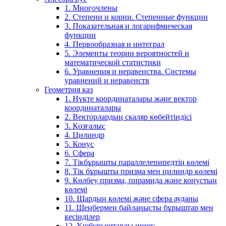
1. Многочлены
2. Степени и корни. Степенные функции
3. Показательная и логарифмическая
функции
4. Первообразная и интеграл
5. Элементы теории вероятностей и
математической статистики
6. Уравнения и неравенства. Системы
уравнений и неравенств
Геометрия каз
1. Нүкте координаталары және вектор
координаталары
2. Векторлардың скаляр көбейтіндісі
3. Қозғалыс
4. Цилиндр
5. Конус
6. Сфера
7. Тікбұрышты параллелепипедтің көлемі
8. Тік бұрышты призма мен цилиндр көлемі
9. Көлбеу призма, пирамида және конустың
көлемі
10. Шардың көлемі және сфера ауданы
11. Шеңбермен байланысты бұрыштар мен
кесінділер
12. Үшбұрыштарды шешу