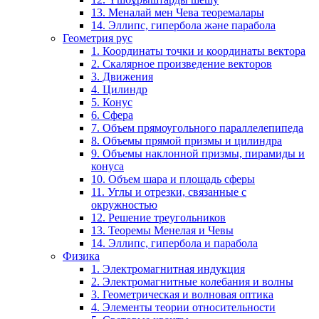
13. Меналай мен Чева теоремалары
14. Эллипс, гипербола және парабола
Геометрия рус
1. Координаты точки и координаты вектора
2. Скалярное произведение векторов
3. Движения
4. Цилиндр
5. Конус
6. Сфера
7. Объем прямоугольного параллелепипеда
8. Объемы прямой призмы и цилиндра
9. Объемы наклонной призмы, пирамиды и
конуса
10. Объем шара и площадь сферы
11. Углы и отрезки, связанные с
окружностью
12. Решение треугольников
13. Теоремы Менелая и Чевы
14. Эллипс, гипербола и парабола
Физика
1. Электромагнитная индукция
2. Электромагнитные колебания и волны
3. Геометрическая и волновая оптика
4. Элементы теории относительности