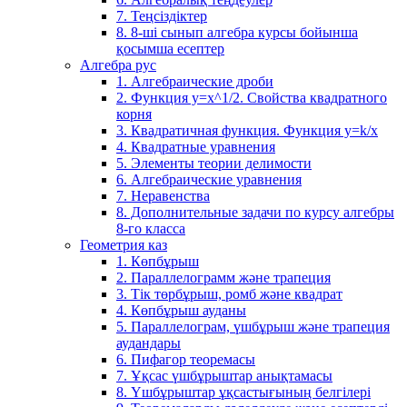
7. Теңсіздіктер
8. 8-ші сынып алгебра курсы бойынша
қосымша есептер
Алгебра рус
1. Алгебраические дроби
2. Функция y=x^1/2. Свойства квадратного
корня
3. Квадратичная функция. Функция у=k/x
4. Квадратные уравнения
5. Элементы теории делимости
6. Алгебраические уравнения
7. Неравенства
8. Дополнительные задачи по курсу алгебры
8-го класса
Геометрия каз
1. Көпбұрыш
2. Параллелограмм және трапеция
3. Тік төрбұрыш, ромб және квадрат
4. Көпбұрыш ауданы
5. Параллелограм, үшбұрыш және трапеция
аудандары
6. Пифагор теоремасы
7. Ұқсас үшбұрыштар анықтамасы
8. Үшбұрыштар ұқсастығының белгілері