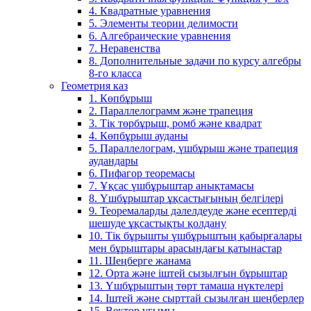
4. Квадратные уравнения
5. Элементы теории делимости
6. Алгебраические уравнения
7. Неравенства
8. Дополнительные задачи по курсу алгебры
8-го класса
Геометрия каз
1. Көпбұрыш
2. Параллелограмм және трапеция
3. Тік төрбұрыш, ромб және квадрат
4. Көпбұрыш ауданы
5. Параллелограм, үшбұрыш және трапеция
аудандары
6. Пифагор теоремасы
7. Ұқсас үшбұрыштар анықтамасы
8. Үшбұрыштар ұқсастығының белгілері
9. Теоремаларды дәлелдеуде және есептерді
шешуде ұқсастықты қолдану
10. Тік бұрышты үшбұрыштың қабырғалары
мен бұрыштары арасындағы қатынастар
11. Шеңберге жанама
12. Орта және іштей сызылғын бұрыштар
13. Үшбұрыштың төрт тамаша нүктелері
14. Іштей және сырттай сызылған шеңберлер
15. Вектор ұғымы