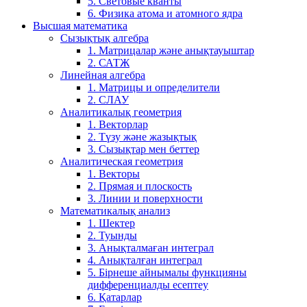
5. Световые кванты
6. Физика атома и атомного ядра
Высшая математика
Сызықтық алгебра
1. Матрицалар және анықтауыштар
2. САТЖ
Линейная алгебра
1. Матрицы и определители
2. СЛАУ
Аналитикалық геометрия
1. Векторлар
2. Түзу және жазықтық
3. Сызықтар мен беттер
Аналитическая геометрия
1. Векторы
2. Прямая и плоскость
3. Линии и поверхности
Математикалық анализ
1. Шектер
2. Туынды
3. Анықталмаған интеграл
4. Анықталған интеграл
5. Бірнеше айнымалы функцияны
дифференциалды есептеу
6. Қатарлар