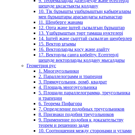
9. Теоремаларды дәлелдеуде және есептерді
шешуде ұқсастықты қолдану
10. Тік бұрышты үшбұрыштың қабырғалары
мен бұрыштары арасындағы қатынастар
11. Шеңберге жанама
12. Орта және іштей сызылғын бұрыштар
13. Үшбұрыштың төрт тамаша нүктелері
14. Іштей және сырттай сызылған шеңберлер
15. Вектор ұғымы
16. Векторларды қосу және азайту
17. Векторды санға көбейту. Есептерді
шешуде векторларды қолдану мысалдары
Геометрия рус
1. Многоугольники
2. Параллелограмм и трапеция
3. Прямоугольник, ромб, квадрат
4. Площадь многоугольника
5. Площади параллелограмма, треугольника
и трапеции
6. Теорема Пифагора
7. Определение подобных треугольников
8. Признаки подобия треугольников
9. Применение подобия к доказательству
теорем и решению задач
10. Соотношения между сторонами и углами