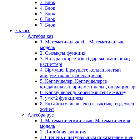
3. Блок
4. Блок
5. Блок
6. Блок
7. Блок
7 класс
Алгебра каз
1. Математикалық тіл. Математикалық
модель
2. Сызықты функция
3. Натурал көрсеткішті дәреже және оның
қасиеттері
4. Бірмүше. Бірмүшеге қолданылатын
арифметикалық операциялар
5. Көпмүшелер. Көпмүшелерге
қолданылатын арифметикалық операциялар
6. Көпмүшелерді көбейткіштерге жіктеу
7. у=х^2 функциясы
8. Екі айнымалылы екі сызықтық теңдеулер
жүйесі
Алгебра рус
1. Математический язык. Математическая
модель
2. Линейная функция
3. Степень с натуральным показателем и её