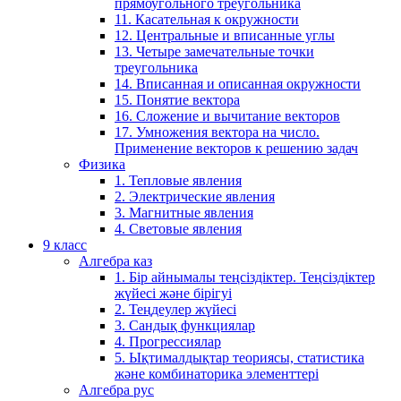
прямоугольного треугольника
11. Касательная к окружности
12. Центральные и вписанные углы
13. Четыре замечательные точки
треугольника
14. Вписанная и описанная окружности
15. Понятие вектора
16. Сложение и вычитание векторов
17. Умножения вектора на число.
Применение векторов к решению задач
Физика
1. Тепловые явления
2. Электрические явления
3. Магнитные явления
4. Световые явления
9 класс
Алгебра каз
1. Бір айнымалы теңсіздіктер. Теңсіздіктер
жүйесі және бірігуі
2. Теңдеулер жүйесі
3. Сандық функциялар
4. Прогрессиялар
5. Ықтималдықтар теориясы, статистика
және комбинаторика элементтері
Алгебра рус