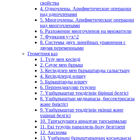
свойства
4. Одночлены. Арифметические операции
над одночленами
5. Многочлены. Арифметические операции
над многочленами
6. Разложение многочленов на множители
7. Функция y=x^2
8. Системы двух линейных уравнения с
двумя переменными
Геометрия каз
1. Түзу мен кесінді
2. Сәуле мен бұрыш
3. Кесінділер мен бұрыштарды салыстыру
4. Кесінділерді өлшеу
5. Бұрыштарды өлшеу
6. Перпендикуляр түзулер
7. Үшбұрыштар теңдігінің бірінші белгісі
8. Үшбұрыштың медианасы, биссектрисасы
және биіктігі
9. Үшбұрыштар теңдігінің екінші және
үшінші белгісі
10. Тұрғызуларға арналған тапсырмалар
11. Екі түзудің параллель болу белгілері
12. Аксиома
13. Үшбұрыш бұрыштарының қосындысы