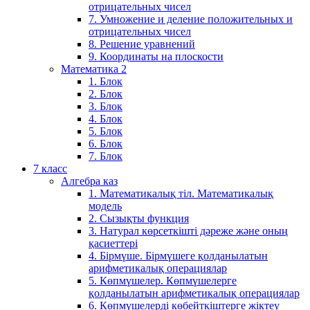
отрицательных чисел
7. Умножение и деление положительных и
отрицательных чисел
8. Решение уравнений
9. Координаты на плоскости
Математика 2
1. Блок
2. Блок
3. Блок
4. Блок
5. Блок
6. Блок
7. Блок
7 класс
Алгебра каз
1. Математикалық тіл. Математикалық
модель
2. Сызықты функция
3. Натурал көрсеткішті дәреже және оның
қасиеттері
4. Бірмүше. Бірмүшеге қолданылатын
арифметикалық операциялар
5. Көпмүшелер. Көпмүшелерге
қолданылатын арифметикалық операциялар
6. Көпмүшелерді көбейткіштерге жіктеу