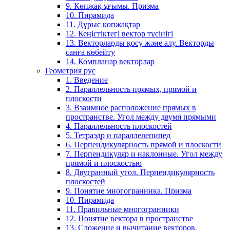
9. Көпжақ ұғымы. Призма
10. Пирамида
11. Дұрыс көпжақтар
12. Кеңістіктегі вектор түсінігі
13. Векторларды қосу және алу. Векторды
санға көбейту
14. Компланар векторлар
Геометрия рус
1. Введение
2. Параллельность прямых, прямой и
плоскости
3. Взаимное расположение прямых в
пространстве. Угол между двумя прямыми
4. Параллельность плоскостей
5. Тетраэдр и параллелепипед
6. Перпендикулярность прямой и плоскости
7. Перпендикуляр и наклонные. Угол между
прямой и плоскостью
8. Двугранный угол. Перпендикулярность
плоскостей
9. Понятие многогранника. Призма
10. Пирамида
11. Правильные многогранники
12. Понятие вектора в пространстве
13. Сложение и вычитание векторов.