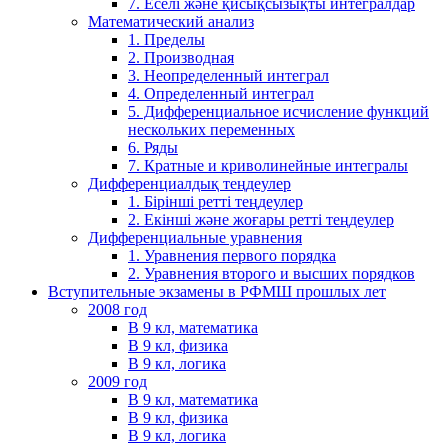
7. Еселі және қисықсызықты интегралдар
Математический анализ
1. Пределы
2. Производная
3. Неопределенный интеграл
4. Определенный интеграл
5. Дифференциальное исчисление функций
нескольких переменных
6. Ряды
7. Кратные и криволинейные интегралы
Дифференциалдық теңдеулер
1. Бірінші ретті теңдеулер
2. Екінші және жоғары ретті теңдеулер
Дифференциальные уравнения
1. Уравнения первого порядка
2. Уравнения второго и высших порядков
Вступительные экзамены в РФМШ прошлых лет
2008 год
В 9 кл, математика
В 9 кл, физика
В 9 кл, логика
2009 год
В 9 кл, математика
В 9 кл, физика
В 9 кл, логика