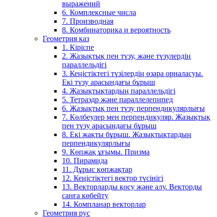
выражений
6. Комплексные числа
7. Производная
8. Комбинаторика и вероятность
Геометрия каз
1. Кіріспе
2. Жазықтық пен түзу, және түзулердің
параллельдігі
3. Кеңістіктегі түзілердің өзара орналасуы.
Екі түзу арасындағы бұрыш
4. Жазықтықтардың параллельдігі
5. Тетраэдр және параллелепипед
6. Жазықтық пен түзу перпендикулярлығы
7. Көлбеулер мен перпендикуляр. Жазықтық
пен түзу арасындағы бұрыш
8. Екі жақты бұрыш. Жазықтықтардың
перпендикулярлығы
9. Көпжақ ұғымы. Призма
10. Пирамида
11. Дұрыс көпжақтар
12. Кеңістіктегі вектор түсінігі
13. Векторларды қосу және алу. Векторды
санға көбейту
14. Компланар векторлар
Геометрия рус