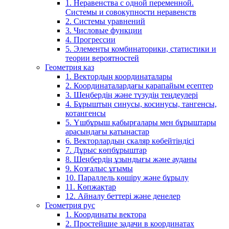
1. Неравенства с одной переменной.
Системы и совокупности неравенств
2. Системы уравнений
3. Числовые функции
4. Прогрессии
5. Элементы комбинаторики, статистики и
теории вероятностей
Геометрия каз
1. Вектордың координаталары
2. Координаталардағы қарапайым есептер
3. Шеңбердің және түзудің теңдеулері
4. Бұрыштың синусы, косинусы, тангенсы,
котангенсы
5. Үшбұрыш қабырғалары мен бұрыштары
арасындағы қатынастар
6. Векторлардың скаляр көбейтіндісі
7. Дұрыс көпбұрыштар
8. Шеңбердің ұзындығы және ауданы
9. Қозғалыс ұғымы
10. Параллель көшіру және бұрылу
11. Көпжақтар
12. Айналу беттері және денелер
Геометрия рус
1. Координаты вектора
2. Простейшие задачи в координатах