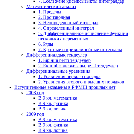
7. Еселі және қисықсызықты интегралдар
Математический анализ
1. Пределы
2. Производная
3. Неопределенный интеграл
4. Определенный интеграл
5. Дифференциальное исчисление функций
нескольких переменных
6. Ряды
7. Кратные и криволинейные интегралы
Дифференциалдық теңдеулер
1. Бірінші ретті теңдеулер
2. Екінші және жоғары ретті теңдеулер
Дифференциальные уравнения
1. Уравнения первого порядка
2. Уравнения второго и высших порядков
Вступительные экзамены в РФМШ прошлых лет
2008 год
В 9 кл, математика
В 9 кл, физика
В 9 кл, логика
2009 год
В 9 кл, математика
В 9 кл, физика
В 9 кл, логика