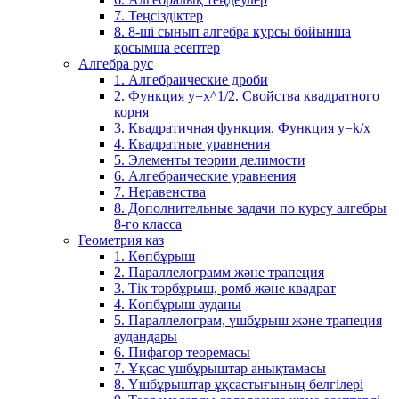
7. Теңсіздіктер
8. 8-ші сынып алгебра курсы бойынша
қосымша есептер
Алгебра рус
1. Алгебраические дроби
2. Функция y=x^1/2. Свойства квадратного
корня
3. Квадратичная функция. Функция у=k/x
4. Квадратные уравнения
5. Элементы теории делимости
6. Алгебраические уравнения
7. Неравенства
8. Дополнительные задачи по курсу алгебры
8-го класса
Геометрия каз
1. Көпбұрыш
2. Параллелограмм және трапеция
3. Тік төрбұрыш, ромб және квадрат
4. Көпбұрыш ауданы
5. Параллелограм, үшбұрыш және трапеция
аудандары
6. Пифагор теоремасы
7. Ұқсас үшбұрыштар анықтамасы
8. Үшбұрыштар ұқсастығының белгілері