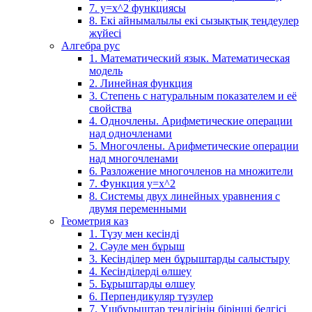
7. у=х^2 функциясы
8. Екі айнымалылы екі сызықтық теңдеулер
жүйесі
Алгебра рус
1. Математический язык. Математическая
модель
2. Линейная функция
3. Степень с натуральным показателем и её
свойства
4. Одночлены. Арифметические операции
над одночленами
5. Многочлены. Арифметические операции
над многочленами
6. Разложение многочленов на множители
7. Функция y=x^2
8. Системы двух линейных уравнения с
двумя переменными
Геометрия каз
1. Түзу мен кесінді
2. Сәуле мен бұрыш
3. Кесінділер мен бұрыштарды салыстыру
4. Кесінділерді өлшеу
5. Бұрыштарды өлшеу
6. Перпендикуляр түзулер
7. Үшбұрыштар теңдігінің бірінші белгісі