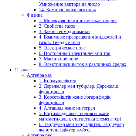
Умножение вектора на число
14. Компланарные векторы
Физика
1. Молекулярно-кинетическая теория
2. Свойства газов
3. Закон термодинамики
4. Взаимные превращения жидкостей и
газов. Твердые тела
5. Электрическое поле
6. Постоянный электрический ток
7. Магнитное поле
8. Электрический ток в различных средах
11 класс
Алгебра каз
1. Көпмүшеліктер
2. Дәрежелер мен түбірлер. Дәрежелік
функциялар
3. Көрсеткіштік және логарифмдік
функциялар
4. Алғашқы және интеграл
5. Ықтималдылық теориясы және
математикалық статистика элементтері
6. Теңдеулер мен теңсіздіктер. Теңдеулер
және теңсіздіктер жүйесі
Алгебра рус