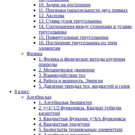
10. Задачи на построение
11. Признаки параллельности двух прямых
12. Аксиома
13. Сумма углов треугольника
14. Соотношения между сторонами и углами
треугольника
15. Прямоугольные треугольники
16. Построение треугольника по трем
элементам
Физика
1. Физика и физические методы изучения
природы
2. Механическое движение
3. Взаимодействие тел
4. Работа и мощность. Энергия
5. Давление твердых тел, жидкостей и газов
8 класс
Алгебра каз
1. Алгебралық бөлшектер
2. у=х^1/2 функциясы. Квадрат түбірдің
қасиеттері
3. Квадраттық функция. у=k/x функциясы
4. Квадраттық теңдеулер
5. Бөлінгіштік теориясының элементтері
6. Алгебралық теңдеулер