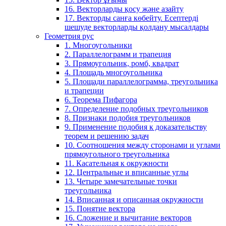
16. Векторларды қосу және азайту
17. Векторды санға көбейту. Есептерді
шешуде векторларды қолдану мысалдары
Геометрия рус
1. Многоугольники
2. Параллелограмм и трапеция
3. Прямоугольник, ромб, квадрат
4. Площадь многоугольника
5. Площади параллелограмма, треугольника
и трапеции
6. Теорема Пифагора
7. Определение подобных треугольников
8. Признаки подобия треугольников
9. Применение подобия к доказательству
теорем и решению задач
10. Соотношения между сторонами и углами
прямоугольного треугольника
11. Касательная к окружности
12. Центральные и вписанные углы
13. Четыре замечательные точки
треугольника
14. Вписанная и описанная окружности
15. Понятие вектора
16. Сложение и вычитание векторов