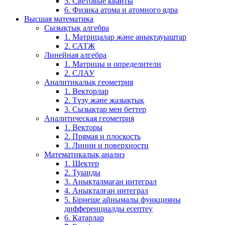
5. Световые кванты
6. Физика атома и атомного ядра
Высшая математика
Сызықтық алгебра
1. Матрицалар және анықтауыштар
2. САТЖ
Линейная алгебра
1. Матрицы и определители
2. СЛАУ
Аналитикалық геометрия
1. Векторлар
2. Түзу және жазықтық
3. Сызықтар мен беттер
Аналитическая геометрия
1. Векторы
2. Прямая и плоскость
3. Линии и поверхности
Математикалық анализ
1. Шектер
2. Туынды
3. Анықталмаған интеграл
4. Анықталған интеграл
5. Бірнеше айнымалы функцияны
дифференциалды есептеу
6. Қатарлар