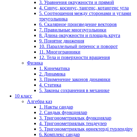
3. Уравнения окружности и прямой
4. Синус, косинус, тангенс, котангенс угла
5. Соотношения между сторонами и углами
треугольника
6. Скалярное произведение векторов
7. Правильные многоугольники
8. Длина окружности и площадь круга
9. Понятие движения
10. Параллельный перенос и поворот
11. Многогранники
12. Тела и поверхности вращения
Физика
1. Кинематика
2. Динамика
3. Применение законов динамики
4. Статика
5. Законы сохранения в механике
10 класс
Алгебра каз
1. Нақты сандар
2. Сандық функциялар
3. Тригонометриялық функциялар
4. Тригонометриялық теңдеулер
5. Тригонометриялық өрнектерді түрлендіру
6. Комплекс сандар