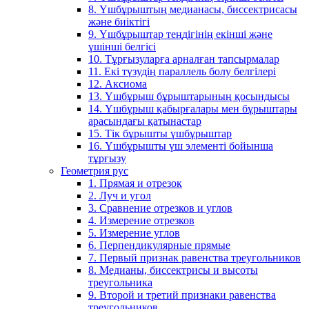
8. Үшбұрыштың медианасы, биссектрисасы
және биіктігі
9. Үшбұрыштар теңдігінің екінші және
үшінші белгісі
10. Тұрғызуларға арналған тапсырмалар
11. Екі түзудің параллель болу белгілері
12. Аксиома
13. Үшбұрыш бұрыштарының қосындысы
14. Үшбұрыш қабырғалары мен бұрыштары
арасындағы қатынастар
15. Тік бұрышты үшбұрыштар
16. Үшбұрышты үш элементі бойынша
тұрғызу
Геометрия рус
1. Прямая и отрезок
2. Луч и угол
3. Сравнение отрезков и углов
4. Измерение отрезков
5. Измерение углов
6. Перпендикулярные прямые
7. Первый признак равенства треугольников
8. Медианы, биссектрисы и высоты
треугольника
9. Второй и третий признаки равенства
треугольников