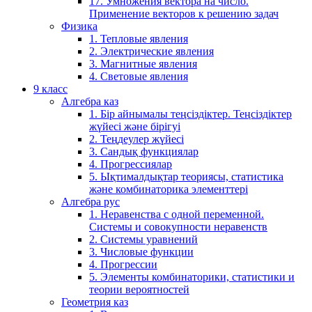
17. Умножения вектора на число.
Применение векторов к решению задач
Физика
1. Тепловые явления
2. Электрические явления
3. Магнитные явления
4. Световые явления
9 класс
Алгебра каз
1. Бір айнымалы теңсіздіктер. Теңсіздіктер
жүйесі және бірігуі
2. Теңдеулер жүйесі
3. Сандық функциялар
4. Прогрессиялар
5. Ықтималдықтар теориясы, статистика
және комбинаторика элементтері
Алгебра рус
1. Неравенства с одной переменной.
Системы и совокупности неравенств
2. Системы уравнений
3. Числовые функции
4. Прогрессии
5. Элементы комбинаторики, статистики и
теории вероятностей
Геометрия каз