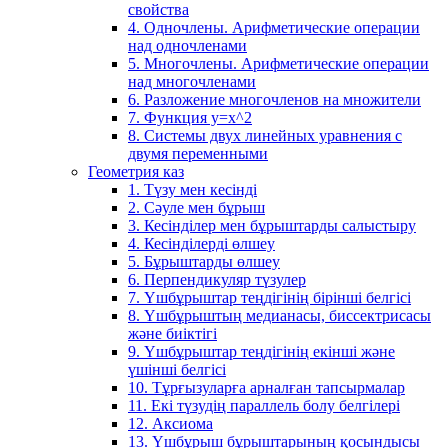
свойства
4. Одночлены. Арифметические операции
над одночленами
5. Многочлены. Арифметические операции
над многочленами
6. Разложение многочленов на множители
7. Функция y=x^2
8. Системы двух линейных уравнения с
двумя переменными
Геометрия каз
1. Түзу мен кесінді
2. Сәуле мен бұрыш
3. Кесінділер мен бұрыштарды салыстыру
4. Кесінділерді өлшеу
5. Бұрыштарды өлшеу
6. Перпендикуляр түзулер
7. Үшбұрыштар теңдігінің бірінші белгісі
8. Үшбұрыштың медианасы, биссектрисасы
және биіктігі
9. Үшбұрыштар теңдігінің екінші және
үшінші белгісі
10. Тұрғызуларға арналған тапсырмалар
11. Екі түзудің параллель болу белгілері
12. Аксиома
13. Үшбұрыш бұрыштарының қосындысы