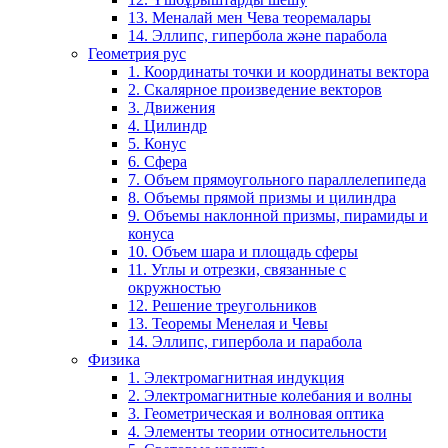
13. Меналай мен Чева теоремалары
14. Эллипс, гипербола және парабола
Геометрия рус
1. Координаты точки и координаты вектора
2. Скалярное произведение векторов
3. Движения
4. Цилиндр
5. Конус
6. Сфера
7. Объем прямоугольного параллелепипеда
8. Объемы прямой призмы и цилиндра
9. Объемы наклонной призмы, пирамиды и
конуса
10. Объем шара и площадь сферы
11. Углы и отрезки, связанные с
окружностью
12. Решение треугольников
13. Теоремы Менелая и Чевы
14. Эллипс, гипербола и парабола
Физика
1. Электромагнитная индукция
2. Электромагнитные колебания и волны
3. Геометрическая и волновая оптика
4. Элементы теории относительности