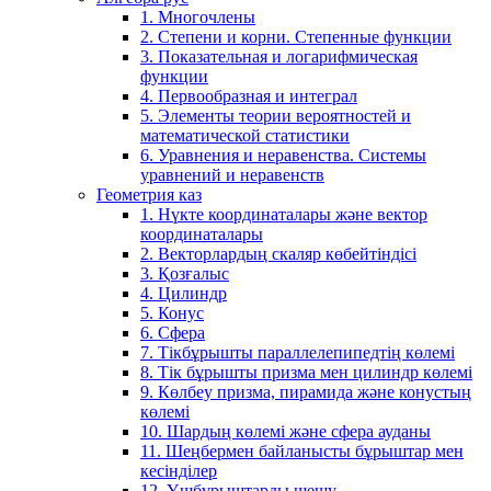
1. Многочлены
2. Степени и корни. Степенные функции
3. Показательная и логарифмическая
функции
4. Первообразная и интеграл
5. Элементы теории вероятностей и
математической статистики
6. Уравнения и неравенства. Системы
уравнений и неравенств
Геометрия каз
1. Нүкте координаталары және вектор
координаталары
2. Векторлардың скаляр көбейтіндісі
3. Қозғалыс
4. Цилиндр
5. Конус
6. Сфера
7. Тікбұрышты параллелепипедтің көлемі
8. Тік бұрышты призма мен цилиндр көлемі
9. Көлбеу призма, пирамида және конустың
көлемі
10. Шардың көлемі және сфера ауданы
11. Шеңбермен байланысты бұрыштар мен
кесінділер
12. Үшбұрыштарды шешу