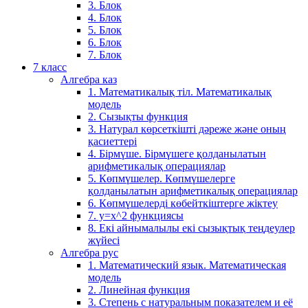
3. Блок
4. Блок
5. Блок
6. Блок
7. Блок
7 класс
Алгебра каз
1. Математикалық тіл. Математикалық
модель
2. Сызықты функция
3. Натурал көрсеткішті дәреже және оның
қасиеттері
4. Бірмүше. Бірмүшеге қолданылатын
арифметикалық операциялар
5. Көпмүшелер. Көпмүшелерге
қолданылатын арифметикалық операциялар
6. Көпмүшелерді көбейткіштерге жіктеу
7. у=х^2 функциясы
8. Екі айнымалылы екі сызықтық теңдеулер
жүйесі
Алгебра рус
1. Математический язык. Математическая
модель
2. Линейная функция
3. Степень с натуральным показателем и её