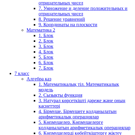
отрицательных чисел
7. Умножение и деление положительных и
отрицательных чисел
8. Решение уравнений
9. Координаты на плоскости
Математика 2
1. Блок
2. Блок
3. Блок
4. Блок
5. Блок
6. Блок
7. Блок
7 класс
Алгебра каз
1. Математикалық тіл. Математикалық
модель
2. Сызықты функция
3. Натурал көрсеткішті дәреже және оның
қасиеттері
4. Бірмүше. Бірмүшеге қолданылатын
арифметикалық операциялар
5. Көпмүшелер. Көпмүшелерге
қолданылатын арифметикалық операциялар
6. Көпмүшелерді көбейткіштерге жіктеу