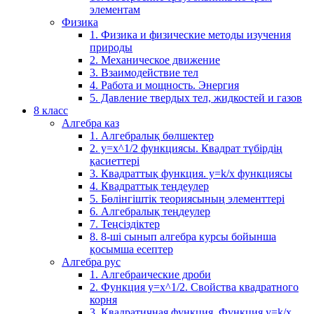
элементам
Физика
1. Физика и физические методы изучения
природы
2. Механическое движение
3. Взаимодействие тел
4. Работа и мощность. Энергия
5. Давление твердых тел, жидкостей и газов
8 класс
Алгебра каз
1. Алгебралық бөлшектер
2. у=х^1/2 функциясы. Квадрат түбірдің
қасиеттері
3. Квадраттық функция. у=k/x функциясы
4. Квадраттық теңдеулер
5. Бөлінгіштік теориясының элементтері
6. Алгебралық теңдеулер
7. Теңсіздіктер
8. 8-ші сынып алгебра курсы бойынша
қосымша есептер
Алгебра рус
1. Алгебраические дроби
2. Функция y=x^1/2. Свойства квадратного
корня
3. Квадратичная функция. Функция у=k/x