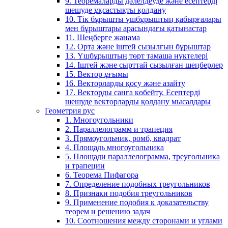
9. Теоремаларды дәлелдеуде және есептерді
шешуде ұқсастықты қолдану
10. Тік бұрышты үшбұрыштың қабырғалары
мен бұрыштары арасындағы қатынастар
11. Шеңберге жанама
12. Орта және іштей сызылғын бұрыштар
13. Үшбұрыштың төрт тамаша нүктелері
14. Іштей және сырттай сызылған шеңберлер
15. Вектор ұғымы
16. Векторларды қосу және азайту
17. Векторды санға көбейту. Есептерді
шешуде векторларды қолдану мысалдары
Геометрия рус
1. Многоугольники
2. Параллелограмм и трапеция
3. Прямоугольник, ромб, квадрат
4. Площадь многоугольника
5. Площади параллелограмма, треугольника
и трапеции
6. Теорема Пифагора
7. Определение подобных треугольников
8. Признаки подобия треугольников
9. Применение подобия к доказательству
теорем и решению задач
10. Соотношения между сторонами и углами