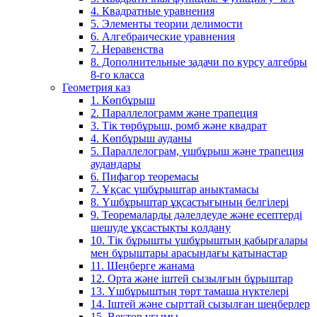
4. Квадратные уравнения
5. Элементы теории делимости
6. Алгебраические уравнения
7. Неравенства
8. Дополнительные задачи по курсу алгебры
8-го класса
Геометрия каз
1. Көпбұрыш
2. Параллелограмм және трапеция
3. Тік төрбұрыш, ромб және квадрат
4. Көпбұрыш ауданы
5. Параллелограм, үшбұрыш және трапеция
аудандары
6. Пифагор теоремасы
7. Ұқсас үшбұрыштар анықтамасы
8. Үшбұрыштар ұқсастығының белгілері
9. Теоремаларды дәлелдеуде және есептерді
шешуде ұқсастықты қолдану
10. Тік бұрышты үшбұрыштың қабырғалары
мен бұрыштары арасындағы қатынастар
11. Шеңберге жанама
12. Орта және іштей сызылғын бұрыштар
13. Үшбұрыштың төрт тамаша нүктелері
14. Іштей және сырттай сызылған шеңберлер
15. Вектор ұғымы