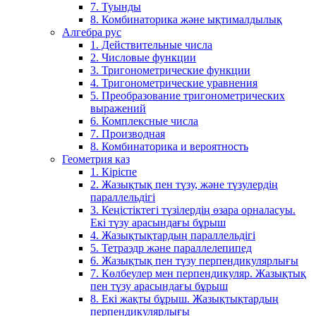
7. Туынды
8. Комбинаторика және ықтималдылық
Алгебра рус
1. Действительные числа
2. Числовые функции
3. Тригонометрические функции
4. Тригонометрические уравнения
5. Преобразование тригонометрических
выражений
6. Комплексные числа
7. Производная
8. Комбинаторика и вероятность
Геометрия каз
1. Кіріспе
2. Жазықтық пен түзу, және түзулердің
параллельдігі
3. Кеңістіктегі түзілердің өзара орналасуы.
Екі түзу арасындағы бұрыш
4. Жазықтықтардың параллельдігі
5. Тетраэдр және параллелепипед
6. Жазықтық пен түзу перпендикулярлығы
7. Көлбеулер мен перпендикуляр. Жазықтық
пен түзу арасындағы бұрыш
8. Екі жақты бұрыш. Жазықтықтардың
перпендикулярлығы