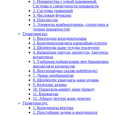
1. Неравенства с одной переменной.
Системы и совокупности неравенств
2. Системы уравнений
3. Числовые функции
4. Прогрессии
5. Элементы комбинаторики, статистики и
теории вероятностей
Геометрия каз
1. Вектордың координаталары
2. Координаталардағы қарапайым есептер
3. Шеңбердің және түзудің теңдеулері
4. Бұрыштың синусы, косинусы, тангенсы,
котангенсы
5. Үшбұрыш қабырғалары мен бұрыштары
арасындағы қатынастар
6. Векторлардың скаляр көбейтіндісі
7. Дұрыс көпбұрыштар
8. Шеңбердің ұзындығы және ауданы
9. Қозғалыс ұғымы
10. Параллель көшіру және бұрылу
11. Көпжақтар
12. Айналу беттері және денелер
Геометрия рус
1. Координаты вектора
2. Простейшие задачи в координатах