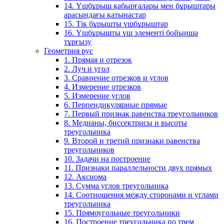
14. Үшбұрыш қабырғалары мен бұрыштары
арасындағы қатынастар
15. Тік бұрышты үшбұрыштар
16. Үшбұрышты үш элементі бойынша
тұрғызу
Геометрия рус
1. Прямая и отрезок
2. Луч и угол
3. Сравнение отрезков и углов
4. Измерение отрезков
5. Измерение углов
6. Перпендикулярные прямые
7. Первый признак равенства треугольников
8. Медианы, биссектрисы и высоты
треугольника
9. Второй и третий признаки равенства
треугольников
10. Задачи на построение
11. Признаки параллельности двух прямых
12. Аксиома
13. Сумма углов треугольника
14. Соотношения между сторонами и углами
треугольника
15. Прямоугольные треугольники
16. Построение треугольника по трем