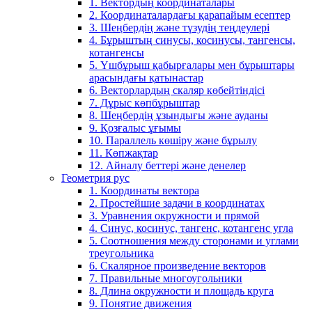
1. Вектордың координаталары
2. Координаталардағы қарапайым есептер
3. Шеңбердің және түзудің теңдеулері
4. Бұрыштың синусы, косинусы, тангенсы,
котангенсы
5. Үшбұрыш қабырғалары мен бұрыштары
арасындағы қатынастар
6. Векторлардың скаляр көбейтіндісі
7. Дұрыс көпбұрыштар
8. Шеңбердің ұзындығы және ауданы
9. Қозғалыс ұғымы
10. Параллель көшіру және бұрылу
11. Көпжақтар
12. Айналу беттері және денелер
Геометрия рус
1. Координаты вектора
2. Простейшие задачи в координатах
3. Уравнения окружности и прямой
4. Синус, косинус, тангенс, котангенс угла
5. Соотношения между сторонами и углами
треугольника
6. Скалярное произведение векторов
7. Правильные многоугольники
8. Длина окружности и площадь круга
9. Понятие движения