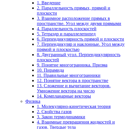
1. Введение
2. Параллельность прямых, прямой и
плоскости
3. Взаимное расположение прямых в
пространстве. Угол между двумя прямыми
4. Параллельность плоскостей
5. Тетраэдр и параллелепипед
6. Перпендикулярность прямой и плоскости
7. Перпендикуляр и наклонные. Угол между
прямой и плоскостью
8. Двугранный угол. Перпендикулярность
плоскостей
9. Понятие многогранника. Призма
10. Пирамида
11. Правильные многогранники
12. Понятие вектора в пространстве
13. Сложение и вычитание векторов.
Умножение вектора на число
14. Компланарные векторы
Физика
1. Молекулярно-кинетическая теория
2. Свойства газов
3. Закон термодинамики
4. Взаимные превращения жидкостей и
газов. Твердые тела