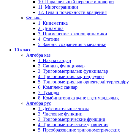
10. Параллельный перенос и поворот
11. Многогранники
12. Тела и поверхности вращения
Физика
1. Кинематика
2. Динамика
3. Применение законов динамики
4. Статика
5. Законы сохранения в механике
10 класс
Алгебра каз
1. Нақты сандар
2. Сандық функциялар
3. Тригонометриялық функциялар
4. Тригонометриялық теңдеулер
5. Тригонометриялық өрнектерді түрлендіру
6. Комплекс сандар
7. Туынды
8. Комбинаторика және ықтималдылық
Алгебра рус
1. Действительные числа
2. Числовые функции
3. Тригонометрические функции
4. Тригонометрические уравнения
5. Преобразование тригонометрических