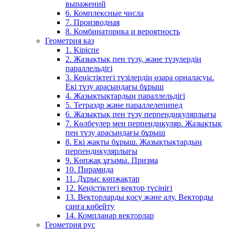
выражений
6. Комплексные числа
7. Производная
8. Комбинаторика и вероятность
Геометрия каз
1. Кіріспе
2. Жазықтық пен түзу, және түзулердің
параллельдігі
3. Кеңістіктегі түзілердің өзара орналасуы.
Екі түзу арасындағы бұрыш
4. Жазықтықтардың параллельдігі
5. Тетраэдр және параллелепипед
6. Жазықтық пен түзу перпендикулярлығы
7. Көлбеулер мен перпендикуляр. Жазықтық
пен түзу арасындағы бұрыш
8. Екі жақты бұрыш. Жазықтықтардың
перпендикулярлығы
9. Көпжақ ұғымы. Призма
10. Пирамида
11. Дұрыс көпжақтар
12. Кеңістіктегі вектор түсінігі
13. Векторларды қосу және алу. Векторды
санға көбейту
14. Компланар векторлар
Геометрия рус