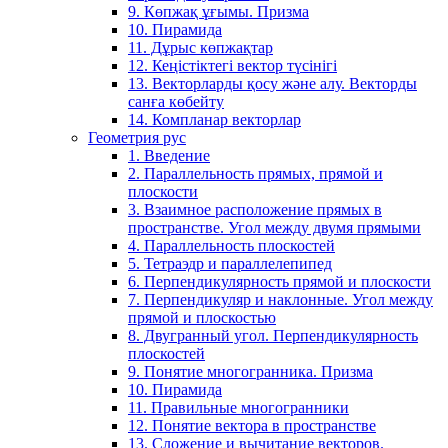
9. Көпжақ ұғымы. Призма
10. Пирамида
11. Дұрыс көпжақтар
12. Кеңістіктегі вектор түсінігі
13. Векторларды қосу және алу. Векторды
санға көбейту
14. Компланар векторлар
Геометрия рус
1. Введение
2. Параллельность прямых, прямой и
плоскости
3. Взаимное расположение прямых в
пространстве. Угол между двумя прямыми
4. Параллельность плоскостей
5. Тетраэдр и параллелепипед
6. Перпендикулярность прямой и плоскости
7. Перпендикуляр и наклонные. Угол между
прямой и плоскостью
8. Двугранный угол. Перпендикулярность
плоскостей
9. Понятие многогранника. Призма
10. Пирамида
11. Правильные многогранники
12. Понятие вектора в пространстве
13. Сложение и вычитание векторов.