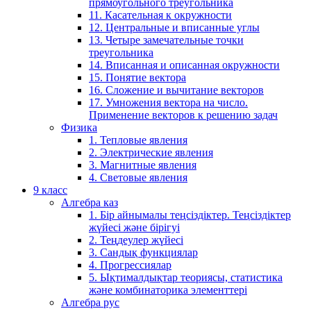
прямоугольного треугольника
11. Касательная к окружности
12. Центральные и вписанные углы
13. Четыре замечательные точки
треугольника
14. Вписанная и описанная окружности
15. Понятие вектора
16. Сложение и вычитание векторов
17. Умножения вектора на число.
Применение векторов к решению задач
Физика
1. Тепловые явления
2. Электрические явления
3. Магнитные явления
4. Световые явления
9 класс
Алгебра каз
1. Бір айнымалы теңсіздіктер. Теңсіздіктер
жүйесі және бірігуі
2. Теңдеулер жүйесі
3. Сандық функциялар
4. Прогрессиялар
5. Ықтималдықтар теориясы, статистика
және комбинаторика элементтері
Алгебра рус