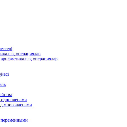
еттері
тикалық операциялар
 арифметикалық операциялар
үйесі
ель
ойства
д одночленами
ад многочленами
я переменными