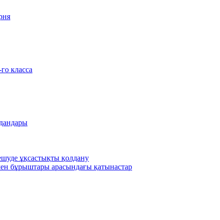
рня
-го класса
удандары
шешуде ұқсастықты қолдану
ен бұрыштары арасындағы қатынастар