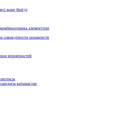
есі және бірігуі
 комбинаторика элементтері
 и совокупности неравенств
ории вероятностей
тангенсы
сындағы қатынастар