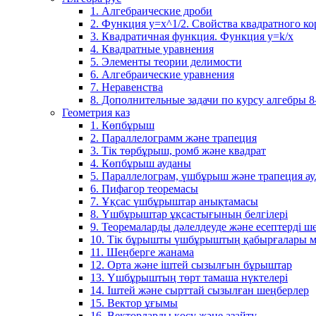
1. Алгебраические дроби
2. Функция y=x^1/2. Свойства квадратного ко
3. Квадратичная функция. Функция у=k/x
4. Квадратные уравнения
5. Элементы теории делимости
6. Алгебраические уравнения
7. Неравенства
8. Дополнительные задачи по курсу алгебры 8
Геометрия каз
1. Көпбұрыш
2. Параллелограмм және трапеция
3. Тік төрбұрыш, ромб және квадрат
4. Көпбұрыш ауданы
5. Параллелограм, үшбұрыш және трапеция а
6. Пифагор теоремасы
7. Ұқсас үшбұрыштар анықтамасы
8. Үшбұрыштар ұқсастығының белгілері
9. Теоремаларды дәлелдеуде және есептерді 
10. Тік бұрышты үшбұрыштың қабырғалары м
11. Шеңберге жанама
12. Орта және іштей сызылғын бұрыштар
13. Үшбұрыштың төрт тамаша нүктелері
14. Іштей және сырттай сызылған шеңберлер
15. Вектор ұғымы
16. Векторларды қосу және азайту