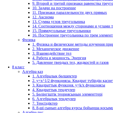
9. Второй и третий признаки равенства треуг
10. Задачи на построение
11. Признаки параллельности двух прямых
12. Аксиома
13. Сумма углов треугольника
14. Соотношения между сторонами и углами 
15. Прямоугольные треугольники
16. Построение треугольника по трем элемен
Физика
1. Физика и физические методы изучения пр
2. Механическое движение
3. Взаимодействие тел
4. Работа и мощность. Энергия
5. Давление твердых тел, жидкостей и газов
8 класс
Алгебра каз
1. Алгебралық бөлшектер
2. у=х^1/2 функциясы. Квадрат түбірдің қасие
3. Квадраттық функция. у=k/x функциясы
4. Квадраттық теңдеулер
5. Бөлінгіштік теориясының элементтері
6. Алгебралық теңдеулер
7. Теңсіздіктер
8. 8-ші сынып алгебра курсы бойынша қосым
Алгебра рус