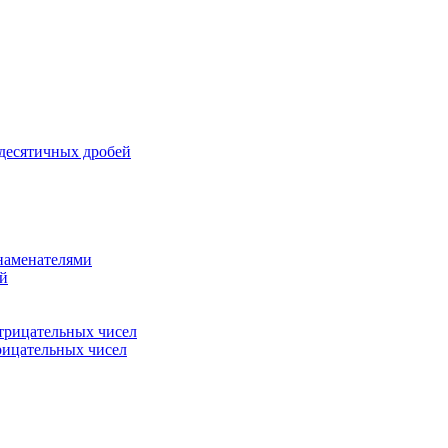
 десятичных дробей
знаменателями
ей
трицательных чисел
рицательных чисел