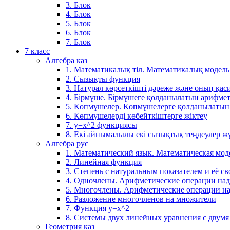
3. Блок
4. Блок
5. Блок
6. Блок
7. Блок
7 класс
Алгебра каз
1. Математикалық тіл. Математикалық модель
2. Сызықты функция
3. Натурал көрсеткішті дәреже және оның қаси
4. Бірмүше. Бірмүшеге қолданылатын арифме
5. Көпмүшелер. Көпмүшелерге қолданылатын
6. Көпмүшелерді көбейткіштерге жіктеу
7. у=х^2 функциясы
8. Екі айнымалылы екі сызықтық теңдеулер ж
Алгебра рус
1. Математический язык. Математическая мод
2. Линейная функция
3. Степень с натуральным показателем и её св
4. Одночлены. Арифметические операции на
5. Многочлены. Арифметические операции н
6. Разложение многочленов на множители
7. Функция y=x^2
8. Системы двух линейных уравнения с двум
Геометрия каз