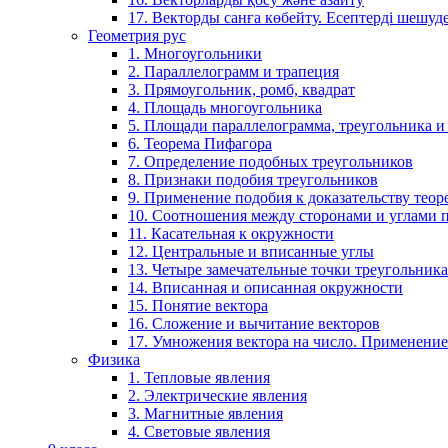
17. Векторды санға көбейту. Есептерді шешу
Геометрия рус
1. Многоугольники
2. Параллелограмм и трапеция
3. Прямоугольник, ромб, квадрат
4. Площадь многоугольника
5. Площади параллелограмма, треугольника и
6. Теорема Пифагора
7. Определение подобных треугольников
8. Признаки подобия треугольников
9. Применение подобия к доказательству теор
10. Соотношения между сторонами и углами 
11. Касательная к окружности
12. Центральные и вписанные углы
13. Четыре замечательные точки треугольника
14. Вписанная и описанная окружности
15. Понятие вектора
16. Сложение и вычитание векторов
17. Умножения вектора на число. Применение
Физика
1. Тепловые явления
2. Электрические явления
3. Магнитные явления
4. Световые явления