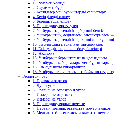
1. Түзу мен кесінді
2. Сәуле мен бұрыш
3. Кесінділер мен бұрыштарды салыстыру
4. Кесінділерді өлшеу
5. Бұрыштарды өлшеу
6. Перпендикуляр түзулер
7. Үшбұрыштар теңдігінің бірінші белгісі
8. Үшбұрыштың медианасы, биссектрисасы жән
9. Үшбұрыштар теңдігінің екінші және үшінші 
10. Тұрғызуларға арналған тапсырмалар
11. Екі түзудің параллель болу белгілері
12. Аксиома
13. Үшбұрыш бұрыштарының қосындысы
14. Үшбұрыш қабырғалары мен бұрыштары ар
15. Тік бұрышты үшбұрыштар
16. Үшбұрышты үш элементі бойынша тұрғыз
Геометрия рус
1. Прямая и отрезок
2. Луч и угол
3. Сравнение отрезков и углов
4. Измерение отрезков
5. Измерение углов
6. Перпендикулярные прямые
7. Первый признак равенства треугольников
8. Медианы, биссектрисы и высоты треуголь