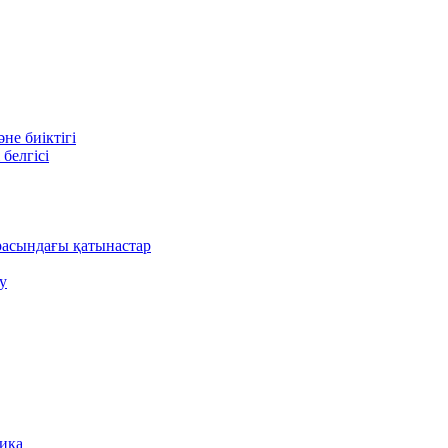
е биіктігі
белгісі
асындағы қатынастар
у
ника