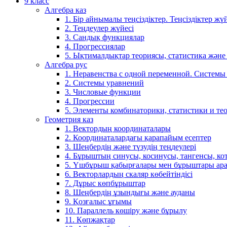
9 класс
Алгебра каз
1. Бір айнымалы теңсіздіктер. Теңсіздіктер жүй
2. Теңдеулер жүйесі
3. Сандық функциялар
4. Прогрессиялар
5. Ықтималдықтар теориясы, статистика және
Алгебра рус
1. Неравенства с одной переменной. Системы
2. Системы уравнений
3. Числовые функции
4. Прогрессии
5. Элементы комбинаторики, статистики и те
Геометрия каз
1. Вектордың координаталары
2. Координаталардағы қарапайым есептер
3. Шеңбердің және түзудің теңдеулері
4. Бұрыштың синусы, косинусы, тангенсы, ко
5. Үшбұрыш қабырғалары мен бұрыштары ара
6. Векторлардың скаляр көбейтіндісі
7. Дұрыс көпбұрыштар
8. Шеңбердің ұзындығы және ауданы
9. Қозғалыс ұғымы
10. Параллель көшіру және бұрылу
11. Көпжақтар