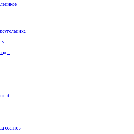
ольников
треугольника
там
ироды
ттері
ша есептер