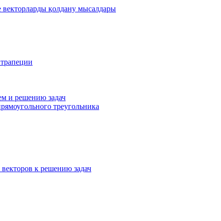
де векторларды қолдану мысалдары
 трапеции
ем и решению задач
прямоугольного треугольника
 векторов к решению задач