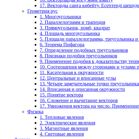
17. Векторды санға көбейту. Есептерді шешу
Геометрия рус
1. Многоугольники
2. Параллелограмм и трапеция
3. Прямоугольник, ромб, квадрат
4. Площадь многоугольника
5. Площади параллелограмма, треугольника и
6. Теорема Пифагора
7. Определение подобных треугольников
8. Признаки подобия треугольников
9. Применение подобия к доказательству теор
10. Соотношения между сторонами и углами 
11. Касательная к окружности
12. Центральные и вписанные углы
13. Четыре замечательные точки треугольника
14. Вписанная и описанная окружности
15. Понятие вектора
16. Сложение и вычитание векторов
17. Умножения вектора на число. Применение
Физика
1. Тепловые явления
2. Электрические явления
3. Магнитные явления
4. Световые явления