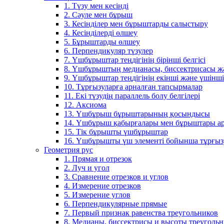
1. Түзу мен кесінді
2. Сәуле мен бұрыш
3. Кесінділер мен бұрыштарды салыстыру
4. Кесінділерді өлшеу
5. Бұрыштарды өлшеу
6. Перпендикуляр түзулер
7. Үшбұрыштар теңдігінің бірінші белгісі
8. Үшбұрыштың медианасы, биссектрисасы жән
9. Үшбұрыштар теңдігінің екінші және үшінші 
10. Тұрғызуларға арналған тапсырмалар
11. Екі түзудің параллель болу белгілері
12. Аксиома
13. Үшбұрыш бұрыштарының қосындысы
14. Үшбұрыш қабырғалары мен бұрыштары ар
15. Тік бұрышты үшбұрыштар
16. Үшбұрышты үш элементі бойынша тұрғыз
Геометрия рус
1. Прямая и отрезок
2. Луч и угол
3. Сравнение отрезков и углов
4. Измерение отрезков
5. Измерение углов
6. Перпендикулярные прямые
7. Первый признак равенства треугольников
8. Медианы, биссектрисы и высоты треуголь