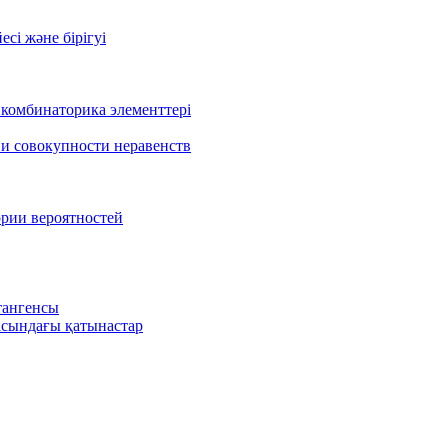
есі және бірігуі
 комбинаторика элементтері
 и совокупности неравенств
ории вероятностей
тангенсы
сындағы қатынастар