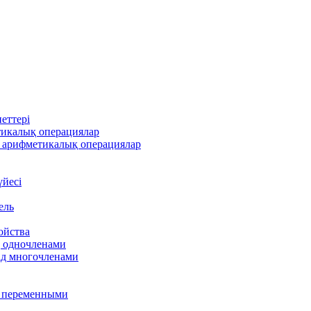
еттері
тикалық операциялар
 арифметикалық операциялар
үйесі
ель
ойства
д одночленами
ад многочленами
я переменными