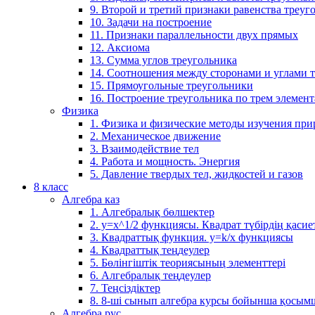
9. Второй и третий признаки равенства треуг
10. Задачи на построение
11. Признаки параллельности двух прямых
12. Аксиома
13. Сумма углов треугольника
14. Соотношения между сторонами и углами 
15. Прямоугольные треугольники
16. Построение треугольника по трем элемен
Физика
1. Физика и физические методы изучения пр
2. Механическое движение
3. Взаимодействие тел
4. Работа и мощность. Энергия
5. Давление твердых тел, жидкостей и газов
8 класс
Алгебра каз
1. Алгебралық бөлшектер
2. у=х^1/2 функциясы. Квадрат түбірдің қасие
3. Квадраттық функция. у=k/x функциясы
4. Квадраттық теңдеулер
5. Бөлінгіштік теориясының элементтері
6. Алгебралық теңдеулер
7. Теңсіздіктер
8. 8-ші сынып алгебра курсы бойынша қосым
Алгебра рус