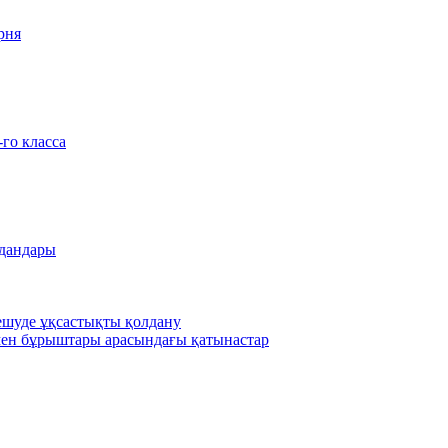
рня
-го класса
удандары
шешуде ұқсастықты қолдану
ен бұрыштары арасындағы қатынастар