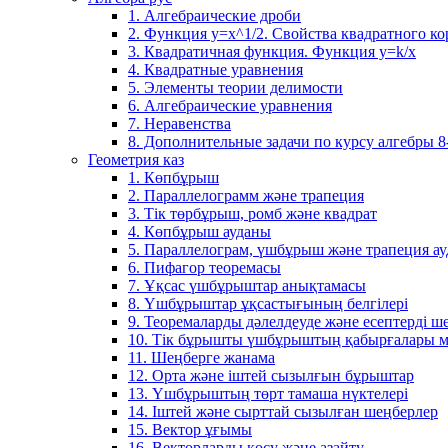
1. Алгебраические дроби
2. Функция y=x^1/2. Свойства квадратного ко
3. Квадратичная функция. Функция у=k/x
4. Квадратные уравнения
5. Элементы теории делимости
6. Алгебраические уравнения
7. Неравенства
8. Дополнительные задачи по курсу алгебры 8
Геометрия каз
1. Көпбұрыш
2. Параллелограмм және трапеция
3. Тік төрбұрыш, ромб және квадрат
4. Көпбұрыш ауданы
5. Параллелограм, үшбұрыш және трапеция а
6. Пифагор теоремасы
7. Ұқсас үшбұрыштар анықтамасы
8. Үшбұрыштар ұқсастығының белгілері
9. Теоремаларды дәлелдеуде және есептерді 
10. Тік бұрышты үшбұрыштың қабырғалары м
11. Шеңберге жанама
12. Орта және іштей сызылғын бұрыштар
13. Үшбұрыштың төрт тамаша нүктелері
14. Іштей және сырттай сызылған шеңберлер
15. Вектор ұғымы
16. Векторларды қосу және азайту