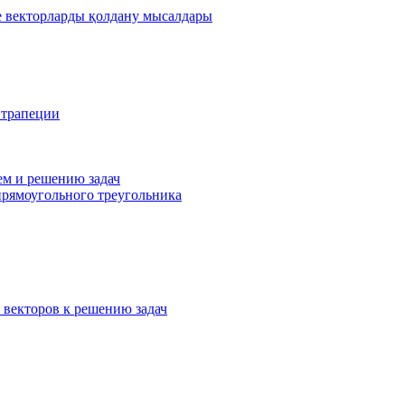
де векторларды қолдану мысалдары
 трапеции
ем и решению задач
прямоугольного треугольника
 векторов к решению задач