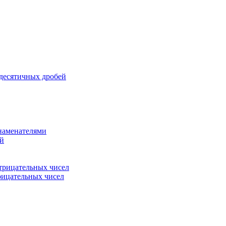
 десятичных дробей
знаменателями
ей
трицательных чисел
рицательных чисел