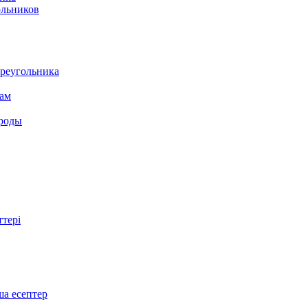
ольников
треугольника
там
ироды
ттері
ша есептер