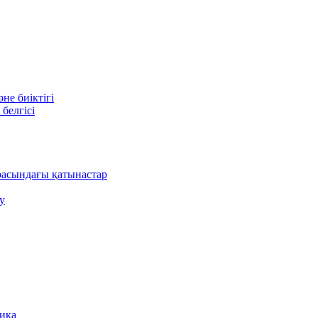
е биіктігі
белгісі
асындағы қатынастар
у
ника