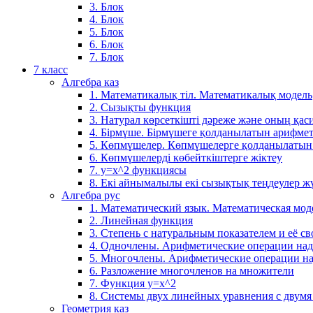
3. Блок
4. Блок
5. Блок
6. Блок
7. Блок
7 класс
Алгебра каз
1. Математикалық тіл. Математикалық модель
2. Сызықты функция
3. Натурал көрсеткішті дәреже және оның қаси
4. Бірмүше. Бірмүшеге қолданылатын арифме
5. Көпмүшелер. Көпмүшелерге қолданылатын
6. Көпмүшелерді көбейткіштерге жіктеу
7. у=х^2 функциясы
8. Екі айнымалылы екі сызықтық теңдеулер ж
Алгебра рус
1. Математический язык. Математическая мод
2. Линейная функция
3. Степень с натуральным показателем и её св
4. Одночлены. Арифметические операции на
5. Многочлены. Арифметические операции н
6. Разложение многочленов на множители
7. Функция y=x^2
8. Системы двух линейных уравнения с двум
Геометрия каз