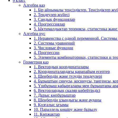
9 класс
Алгебра каз
1. Бір айнымалы теңсіздіктер. Теңсіздіктер жүй
2. Теңдеулер жүйесі
3. Сандық функциялар
4. Прогрессиялар
5. Ықтималдықтар теориясы, статистика және
Алгебра рус
1. Неравенства с одной переменной. Системы
2. Системы уравнений
3. Числовые функции
4. Прогрессии
5. Элементы комбинаторики, статистики и те
Геометрия каз
1. Вектордың координаталары
2. Координаталардағы қарапайым есептер
3. Шеңбердің және түзудің теңдеулері
4. Бұрыштың синусы, косинусы, тангенсы, ко
5. Үшбұрыш қабырғалары мен бұрыштары ара
6. Векторлардың скаляр көбейтіндісі
7. Дұрыс көпбұрыштар
8. Шеңбердің ұзындығы және ауданы
9. Қозғалыс ұғымы
10. Параллель көшіру және бұрылу
11. Көпжақтар